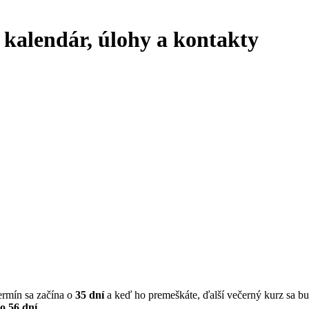
kalendár, úlohy a kontakty
termín sa začína o
35 dní
a keď ho premeškáte, ďalší večerný kurz sa 
o 56 dní
.