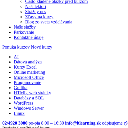
Často kladené otázky pred kurzom
Naši lektori
Strážny pes
Zľavy na kurzy
Blog zo sveta vzdelávania
Naše služby
Parkovanie
Kontaktné údaje
Ponuka kurzov
Nové kurzy
AI
Dátová analýza
Kurzy Excel
Online marketing
Microsoft Office
Programovanie
Grafika
HTML, web stránky
Databázy a SQL
WordPress
Windows Server
Linux
02/4920 3080
po-pia 8:00 – 16:30
info@itlearning.sk
odpisujeme rý