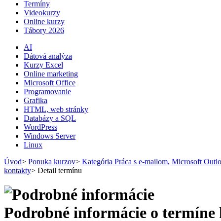
Termíny
Videokurzy
Online kurzy
Tábory 2026
AI
Dátová analýza
Kurzy Excel
Online marketing
Microsoft Office
Programovanie
Grafika
HTML, web stránky
Databázy a SQL
WordPress
Windows Server
Linux
Úvod
>
Ponuka kurzov
>
Kategória Práca s e-mailom, Microsoft Outlo
kontakty
>
Detail termínu
Podrobné informácie o termíne