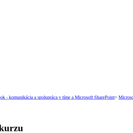
ok - komunikácia a spolupráca v tíme a Microsoft SharePoint
>
Microso
 kurzu