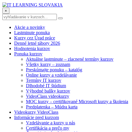
×
Akcie a novinky
Lastminute ponuka
Kurzy cez Úrad práce
Denné letné tábory 2026
Hodnotenia kurzov
Ponuka kurzov
Aktuálne lastminute – zlacnené termíny kurzov
Všetky kurzy – zoznam
Preskúmajte ponuku – katalóg
Online kurzy a vzdelávanie
Termíny IT kurzov
Dlhodobé IT štúdium
Výhodné balíky kurzov
VideoClass videokurzy
MOC kurzy – certifikované Microsoft kurzy a školenia
Predplatenka – Múdra karta
Videokurzy VideoClass
Informácie pred kurzom
Vzdelávanie a kurzy u nás
Certifikácia a prečo my