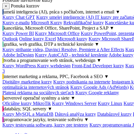
Posledné navštívené kurzy
Ponuka kurzov
×
umelá inteligencia (AI), práca s počítačom, internet a email
▼
Kurzy Chat GPT
Kurzy umelej inteligencie (AI)
IT kurzy pre začiat
Kurzy e-mailu
Microsoft Kurzy
Rekvalifikačné kurzy
Kancelárske ku
kancelária, Microsoft Office, SharePoint, Project a SAP
▼
Kurzy Power BI
Kurzy Microsoft Office
Kurzy PowerPoint, prezenta
Outlook
Online kurzy Excel
Microsoft kurzy
Kurzy Microsoft ShareP
grafika, web grafika, DTP a technické kreslenie
▼
Kurzy strihanie videa, Davinci Resolve, Premiere a After Effects
Kurz
Adobe InDesign
Kurzy AutoCAD - technické kreslenie
Adobe kurzy
tvorba a programovanie web stránok, webdesign
▼
Kurzy WordPress
Kurzy webdesign
Front-End Developer kurzy
Kurz
3
internet marketing a reklama, PPC, Facebook a SEO
▼
Digitálny marketing kurzy
Kurzy podnikania na internete
Instagram k
optimalizácia internetových stránok
Kurzy Google Ads (AdWords)
K
Platená reklama na sociálnych sieťach
Kurzy Google reklamy
serverové operačné systémy a siete
▼
Oficiálne kurzy MikroTik
Kurzy Windows Server
Kurzy Linux
Kurzy
databázy, SQL servery
▼
Kurzy MySQL a MariaDB
Dátová analýza kurzy
Databázové kurzy
programovacie jazyky, testovanie softvéru
▼
Kurzy testovania softwaru, kurzy pre testerov
Kurzy programovania 