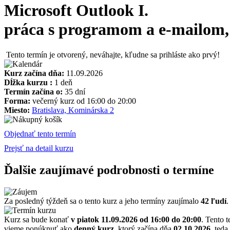
Microsoft Outlook I.
práca s programom a e-mailom, 
Tento termín je otvorený, neváhajte, kľudne sa prihláste ako prvý!
Kurz začína dňa:
11.09.2026
Dĺžka kurzu :
1 deň
Termín začína o:
35 dní
Forma:
večerný kurz od 16:00 do 20:00
Miesto:
Bratislava, Kominárska 2
Objednať tento termín
Prejsť na detail kurzu
Ďalšie zaujímavé podrobnosti o termíne
Za posledný týždeň sa o tento kurz a jeho termíny zaujímalo
42 ľudí
.
Kurz sa bude konať
v piatok 11.09.2026
od 16:00 do 20:00
. Tento 
vieme ponúknuť ako
denný kurz
, ktorý začína dňa
02.10.2026
, teda