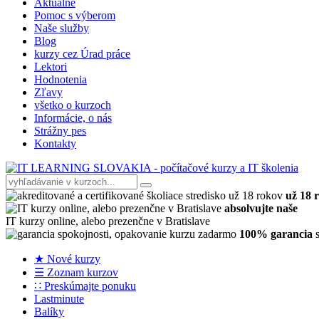
Aktuálne
Pomoc s výberom
Naše služby
Blog
kurzy cez Úrad práce
Lektori
Hodnotenia
Zľavy
všetko o kurzoch
Informácie, o nás
Strážny pes
Kontakty
už 18 
absolvujte naše
IT kurzy online, alebo prezenčne v Bratislave
100% garancia
s
★ Nové kurzy
☰ Zoznam kurzov
∷ Preskúmajte ponuku
Lastminute
Balíky