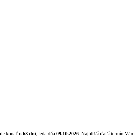
bude konať
o 63 dní
, teda dňa
09.10.2026
. Najbližší ďalší termín Vám