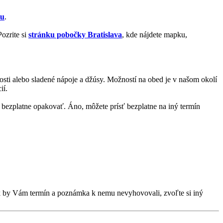
zu
.
ozrite si
stránku pobočky Bratislava
, kde nájdete mapku,
kosti alebo sladené nápoje a džúsy. Možností na obed je v našom okolí
ií.
bezplatne opakovať. Áno, môžete prísť bezplatne na iný termín
Ak by Vám termín a poznámka k nemu nevyhovovali, zvoľte si iný