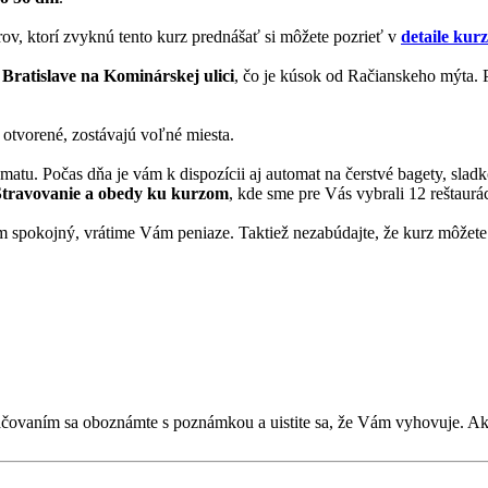
rov, ktorí zvyknú tento kurz prednášať si môžete pozrieť v
detaile kur
 Bratislave na Kominárskej ulici
, čo je kúsok od Račianskeho mýta. P
 otvorené, zostávajú voľné miesta.
matu. Počas dňa je vám k dispozícii aj automat na čerstvé bagety, slad
Stravovanie a obedy ku kurzom
, kde sme pre Vás vybrali 12 reštaurác
 spokojný, vrátime Vám peniaze. Taktiež nezabúdajte, že kurz môžete 
kračovaním sa oboznámte s poznámkou a uistite sa, že Vám vyhovuje. 