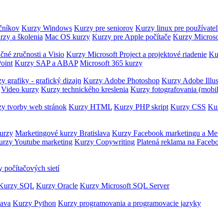
očníkov
Kurzy Windows
Kurzy pre seniorov
Kurzy linux pre používate
rzy a školenia
Mac OS kurzy
Kurzy pre Apple počítače
Kurzy Microso
čné zručnosti a Visio
Kurzy Microsoft Project a projektové riadenie
Ku
oint
Kurzy SAP a ABAP
Microsoft 365 kurzy
y grafiky - grafický dizajn
Kurzy Adobe Photoshop
Kurzy Adobe Illus
Video kurzy
Kurzy technického kreslenia
Kurzy fotografovania (mobi
y tvorby web stránok
Kurzy HTML
Kurzy PHP skript
Kurzy CSS
Kur
urzy
Marketingové kurzy Bratislava
Kurzy Facebook marketingu a Me
urzy Youtube marketing
Kurzy Copywriting
Platená reklama na Faceb
 počítačových sietí
Kurzy SQL
Kurzy Oracle
Kurzy Microsoft SQL Server
Java
Kurzy Python
Kurzy programovania a programovacie jazyky