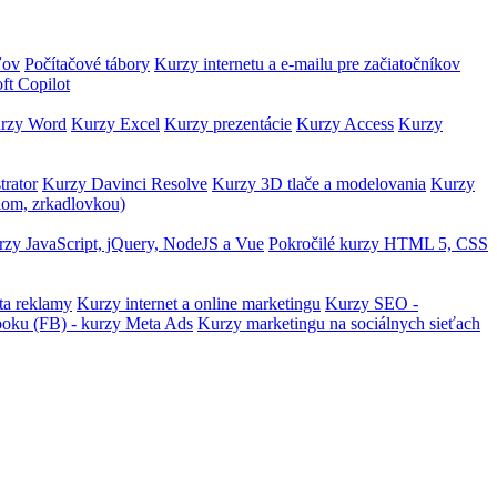
ľov
Počítačové tábory
Kurzy internetu a e-mailu pre začiatočníkov
ft Copilot
rzy Word
Kurzy Excel
Kurzy prezentácie
Kurzy Access
Kurzy
trator
Kurzy Davinci Resolve
Kurzy 3D tlače a modelovania
Kurzy
lom, zrkadlovkou)
zy JavaScript, jQuery, NodeJS a Vue
Pokročilé kurzy HTML 5, CSS
ta reklamy
Kurzy internet a online marketingu
Kurzy SEO -
ooku (FB) - kurzy Meta Ads
Kurzy marketingu na sociálnych sieťach