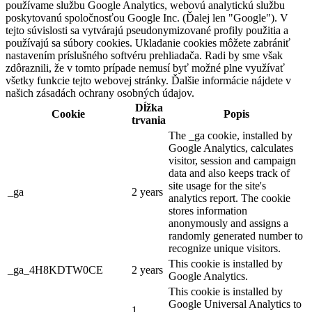
používame službu Google Analytics, webovú analytickú službu
poskytovanú spoločnosťou Google Inc. (Ďalej len "Google"). V
tejto súvislosti sa vytvárajú pseudonymizované profily použitia a
používajú sa súbory cookies. Ukladanie cookies môžete zabrániť
nastavením príslušného softvéru prehliadača. Radi by sme však
zdôraznili, že v tomto prípade nemusí byť možné plne využívať
všetky funkcie tejto webovej stránky. Ďalšie informácie nájdete v
našich zásadách ochrany osobných údajov.
Dĺžka
Cookie
Popis
trvania
The _ga cookie, installed by
Google Analytics, calculates
visitor, session and campaign
data and also keeps track of
site usage for the site's
_ga
2 years
analytics report. The cookie
stores information
anonymously and assigns a
randomly generated number to
recognize unique visitors.
This cookie is installed by
_ga_4H8KDTW0CE
2 years
Google Analytics.
This cookie is installed by
Google Universal Analytics to
1