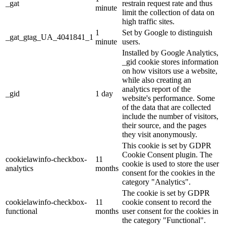
_gat
restrain request rate and thus
minute
limit the collection of data on
high traffic sites.
1
Set by Google to distinguish
_gat_gtag_UA_4041841_1
minute
users.
Installed by Google Analytics,
_gid cookie stores information
on how visitors use a website,
while also creating an
analytics report of the
_gid
1 day
website's performance. Some
of the data that are collected
include the number of visitors,
their source, and the pages
they visit anonymously.
This cookie is set by GDPR
Cookie Consent plugin. The
cookielawinfo-checkbox-
11
cookie is used to store the user
analytics
months
consent for the cookies in the
category "Analytics".
The cookie is set by GDPR
cookielawinfo-checkbox-
11
cookie consent to record the
functional
months
user consent for the cookies in
the category "Functional".