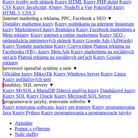
Kurzy tvorby web stránok
Kurzy HTML
Kurzy PHP skript
Kurzy
CSS
Kurzy JavaScript, jQuery, NodeJS a Vue
Pokročilé kurzy
HTML 5, CSS 3
internet marketing a reklama, PPC, Facebook a SEO
▼
Digitálny marketing kurzy
Kurzy podnikania na internete
Instagram
kurzy
Marketingové kurzy Bratislava
Kurzy Facebook marketingu a
Meta reklamy
Kurzy internet a online marketingu
Kurzy SEO -
optimalizácia internetových stránok
Kurzy Google Ads (AdWords)
Kurzy Youtube marketing
Kurzy Copywriting
Platená reklama na
Facebooku (FB) - kurzy Meta Ads
Kurzy marketingu na sociálnych
sieťach
Platená reklama na sociálnych sieťach
Kurzy Google
reklamy
serverové operačné systémy a siete
▼
Oficiálne kurzy MikroTik
Kurzy Windows Server
Kurzy Linux
Kurzy počítačových sietí
databázy, SQL servery
▼
Kurzy MySQL a MariaDB
Dátová analýza kurzy
Databázové kurzy
Kurzy SQL
Kurzy Oracle
Kurzy Microsoft SQL Server
programovacie jazyky, testovanie softvéru
▼
Kurzy testovania softwaru, kurzy pre testerov
Kurzy programovania
Java
Kurzy Python
Kurzy programovania a programovacie jazyky
Aktuálne
Pomoc s výberom
Naše služby