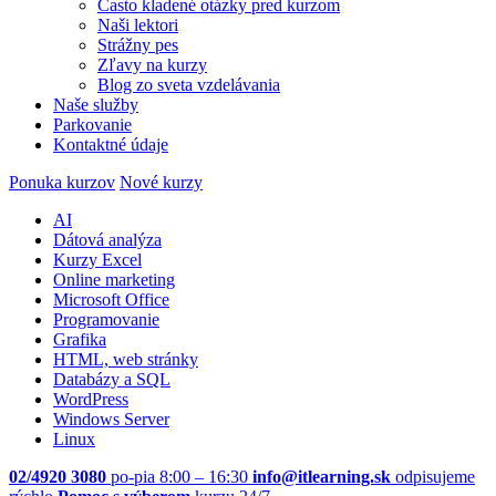
Často kladené otázky pred kurzom
Naši lektori
Strážny pes
Zľavy na kurzy
Blog zo sveta vzdelávania
Naše služby
Parkovanie
Kontaktné údaje
Ponuka kurzov
Nové kurzy
AI
Dátová analýza
Kurzy Excel
Online marketing
Microsoft Office
Programovanie
Grafika
HTML, web stránky
Databázy a SQL
WordPress
Windows Server
Linux
02/4920 3080
po-pia 8:00 – 16:30
info@itlearning.sk
odpisujeme