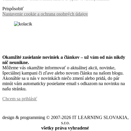
Prispôsobiť
Nastavenie cookie a ochrana osobných údajov
Okamžité zasielanie noviniek a článkov – u
ž vám od nás nikdy
nič neunikne.
Môžeme vás okamžite informovať o aktuálnej akcii, novinke,
špeciálnej kampani či zľave alebo novom článku na našom blogu.
Akonáhle sa u nás v novinkách niečo zmení alebo pridá, do pár
minút vám automaticky posielame email s odkazom na novinku na
našu stránku.
Chcem sa prihlásiť
design & programming © 2007-2026 IT LEARNING SLOVAKIA,
s.r.o.
všetky práva vyhradené