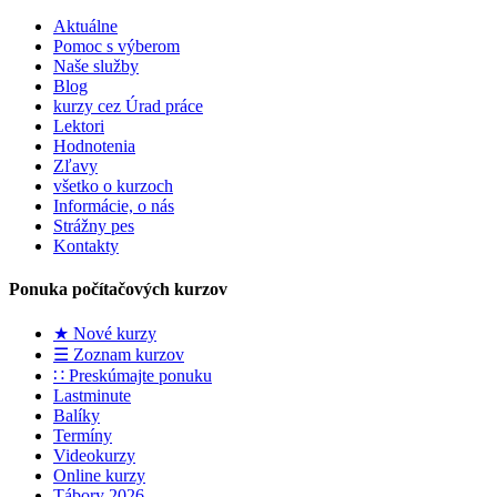
Aktuálne
Pomoc s výberom
Naše služby
Blog
kurzy cez Úrad práce
Lektori
Hodnotenia
Zľavy
všetko o kurzoch
Informácie, o nás
Strážny pes
Kontakty
Ponuka počítačových kurzov
★ Nové kurzy
☰ Zoznam kurzov
∷ Preskúmajte ponuku
Lastminute
Balíky
Termíny
Videokurzy
Online kurzy
Tábory 2026