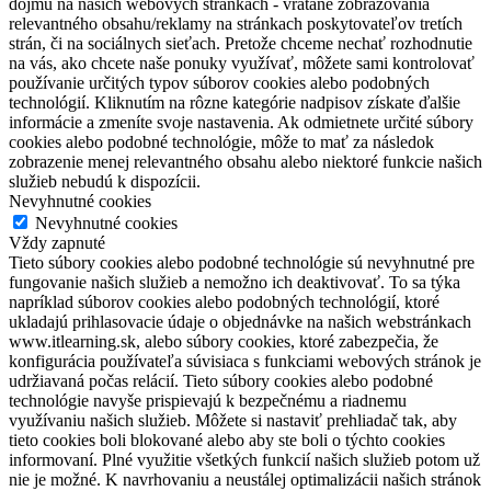
dojmu na našich webových stránkach - vrátane zobrazovania
relevantného obsahu/reklamy na stránkach poskytovateľov tretích
strán, či na sociálnych sieťach. Pretože chceme nechať rozhodnutie
na vás, ako chcete naše ponuky využívať, môžete sami kontrolovať
používanie určitých typov súborov cookies alebo podobných
technológií. Kliknutím na rôzne kategórie nadpisov získate ďalšie
informácie a zmeníte svoje nastavenia. Ak odmietnete určité súbory
cookies alebo podobné technológie, môže to mať za následok
zobrazenie menej relevantného obsahu alebo niektoré funkcie našich
služieb nebudú k dispozícii.
Nevyhnutné cookies
Nevyhnutné cookies
Vždy zapnuté
Tieto súbory cookies alebo podobné technológie sú nevyhnutné pre
fungovanie našich služieb a nemožno ich deaktivovať. To sa týka
napríklad súborov cookies alebo podobných technológií, ktoré
ukladajú prihlasovacie údaje o objednávke na našich webstránkach
www.itlearning.sk, alebo súbory cookies, ktoré zabezpečia, že
konfigurácia používateľa súvisiaca s funkciami webových stránok je
udržiavaná počas relácií. Tieto súbory cookies alebo podobné
technológie navyše prispievajú k bezpečnému a riadnemu
využívaniu našich služieb. Môžete si nastaviť prehliadač tak, aby
tieto cookies boli blokované alebo aby ste boli o týchto cookies
informovaní. Plné využitie všetkých funkcií našich služieb potom už
nie je možné. K navrhovaniu a neustálej optimalizácii našich stránok