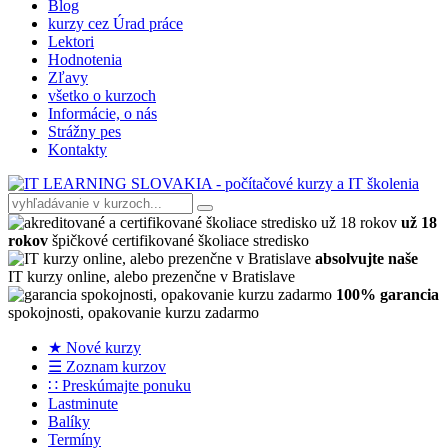
Blog
kurzy cez Úrad práce
Lektori
Hodnotenia
Zľavy
všetko o kurzoch
Informácie, o nás
Strážny pes
Kontakty
už 18
rokov
špičkové certifikované školiace stredisko
absolvujte naše
IT kurzy online, alebo prezenčne v Bratislave
100% garancia
spokojnosti, opakovanie kurzu zadarmo
★ Nové kurzy
☰ Zoznam kurzov
∷ Preskúmajte ponuku
Lastminute
Balíky
Termíny