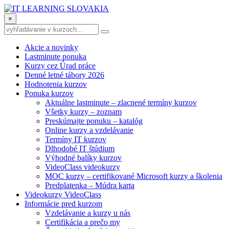
×
Akcie a novinky
Lastminute ponuka
Kurzy cez Úrad práce
Denné letné tábory 2026
Hodnotenia kurzov
Ponuka kurzov
Aktuálne lastminute – zlacnené termíny kurzov
Všetky kurzy – zoznam
Preskúmajte ponuku – katalóg
Online kurzy a vzdelávanie
Termíny IT kurzov
Dlhodobé IT štúdium
Výhodné balíky kurzov
VideoClass videokurzy
MOC kurzy – certifikované Microsoft kurzy a školenia
Predplatenka – Múdra karta
Videokurzy VideoClass
Informácie pred kurzom
Vzdelávanie a kurzy u nás
Certifikácia a prečo my