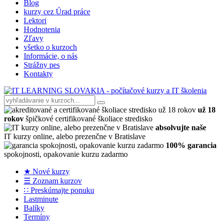
Blog
kurzy cez Úrad práce
Lektori
Hodnotenia
Zľavy
všetko o kurzoch
Informácie, o nás
Strážny pes
Kontakty
už 18
rokov
špičkové certifikované školiace stredisko
absolvujte naše
IT kurzy online, alebo prezenčne v Bratislave
100% garancia
spokojnosti, opakovanie kurzu zadarmo
★ Nové kurzy
☰ Zoznam kurzov
∷ Preskúmajte ponuku
Lastminute
Balíky
Termíny