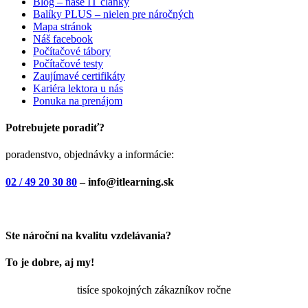
Blog – naše IT články
Balíky PLUS – nielen pre náročných
Mapa stránok
Náš facebook
Počítačové tábory
Počítačové testy
Zaujímavé certifikáty
Kariéra lektora u nás
Ponuka na prenájom
Potrebujete poradiť?
poradenstvo, objednávky a informácie:
02 / 49 20 30 80
– info@itlearning.sk
Ste nároční na kvalitu vzdelávania?
To je dobre, aj my!
tisíce spokojných zákazníkov ročne