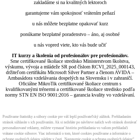
zakladáme si na kvalitných lektoroch
garantujeme vám spokojnosť vrátením peňazí
u nás môžete bezplatne opakovať kurz
ponúkame bezplatné poradenstvo – áno, aj osobné
u nás vopred viete, kto vás bude učiť
IT kurzy a školenia od profesionálov pre profesionálov.
Sme certifikované školiace stredisko Ministerstvom školstva,
výskumu, vývoja a mládeže SR pod číslom RCVI_2025_000143,
držiteľom certifikátu Microsoft Silver Partner a členom AVIDA –
Ambasádora vzdelávania dospelých na Slovensku i v zahraničí.​​​​​​​​​​​​​​​​
Oficiálne MikroTik certifikované školiace centrum s
kvalifikovanými trénermi ​​​​​​​​​​a certifikované školiace stredisko podľa
normy STN EN ISO 9001:2016 – garancia kvality vo vzdelávaní.
Používame štatistiky a súbory cookie pre váš lepší používateľský zážitok. Prehliadaním
stránok súhlasíte s ich používaním. Ak si neželáte po návšteve našich web stránok dostávať
personalizované reklamy, môžete vymazať históriu prehliadania vo vašom prehliadači
vrátane cookie súborov. Viac informácií o tom, ktoré cookies používame a informácie o
ochrane osobných údajov nájdete v časti „Nastavenie cookie a ochrana osobných údajov“.