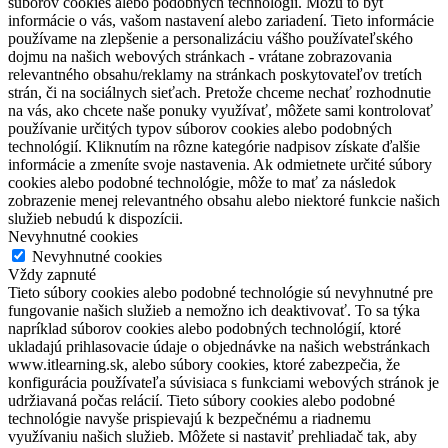
súborov cookies alebo podobných technológií. Môžu to byť
informácie o vás, vašom nastavení alebo zariadení. Tieto informácie
používame na zlepšenie a personalizáciu vášho používateľského
dojmu na našich webových stránkach - vrátane zobrazovania
relevantného obsahu/reklamy na stránkach poskytovateľov tretích
strán, či na sociálnych sieťach. Pretože chceme nechať rozhodnutie
na vás, ako chcete naše ponuky využívať, môžete sami kontrolovať
používanie určitých typov súborov cookies alebo podobných
technológií. Kliknutím na rôzne kategórie nadpisov získate ďalšie
informácie a zmeníte svoje nastavenia. Ak odmietnete určité súbory
cookies alebo podobné technológie, môže to mať za následok
zobrazenie menej relevantného obsahu alebo niektoré funkcie našich
služieb nebudú k dispozícii.
Nevyhnutné cookies
Nevyhnutné cookies
Vždy zapnuté
Tieto súbory cookies alebo podobné technológie sú nevyhnutné pre
fungovanie našich služieb a nemožno ich deaktivovať. To sa týka
napríklad súborov cookies alebo podobných technológií, ktoré
ukladajú prihlasovacie údaje o objednávke na našich webstránkach
www.itlearning.sk, alebo súbory cookies, ktoré zabezpečia, že
konfigurácia používateľa súvisiaca s funkciami webových stránok je
udržiavaná počas relácií. Tieto súbory cookies alebo podobné
technológie navyše prispievajú k bezpečnému a riadnemu
využívaniu našich služieb. Môžete si nastaviť prehliadač tak, aby