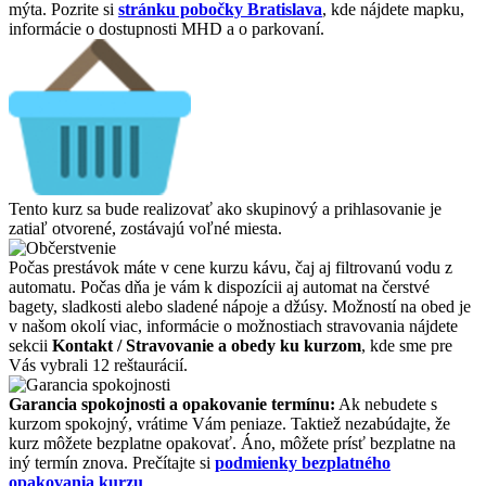
mýta. Pozrite si
stránku pobočky Bratislava
, kde nájdete mapku,
informácie o dostupnosti MHD a o parkovaní.
Tento kurz sa bude realizovať ako skupinový a prihlasovanie je
zatiaľ otvorené, zostávajú voľné miesta.
Počas prestávok máte v cene kurzu kávu, čaj aj filtrovanú vodu z
automatu. Počas dňa je vám k dispozícii aj automat na čerstvé
bagety, sladkosti alebo sladené nápoje a džúsy. Možností na obed je
v našom okolí viac, informácie o možnostiach stravovania nájdete
sekcii
Kontakt / Stravovanie a obedy ku kurzom
, kde sme pre
Vás vybrali 12 reštaurácií.
Garancia spokojnosti a opakovanie termínu:
Ak nebudete s
kurzom spokojný, vrátime Vám peniaze. Taktiež nezabúdajte, že
kurz môžete bezplatne opakovať. Áno, môžete prísť bezplatne na
iný termín znova. Prečítajte si
podmienky bezplatného
opakovania kurzu
.