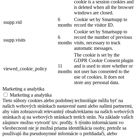
cookie is a session cookies and
is deleted when all the browser
windows are closed.
6
Cookie set by Smartsupp to
ssupp.vid
months
record the visitor ID.
Cookie set by Smartsupp to
6
record the number of previous
ssupp.visits
months
visits, necessary to track
automatic messages.
The cookie is set by the
GDPR Cookie Consent plugin
11
and is used to store whether or
viewed_cookie_policy
months
not user has consented to the
use of cookies. It does not
store any personal data.
Marketing a analytika
Marketing a analytika
Tieto súbory cookies alebo podobnej technológie môžu byť na
našich webových stránkach nastavené nami alebo našimi partnermi,
aby vám zobrazovali relevantný obsah/reklamu na našich webových
stránkach aj na webových stránkach tretích strán. Na základe vašich
záujmov možno vytvoriť tzv. profily. S týmito informáciami vo
všeobecnosti nie je možná priama identifikácia osoby, pretože sa
používajú iba pseudonymné informácie o prehliadači, alebo