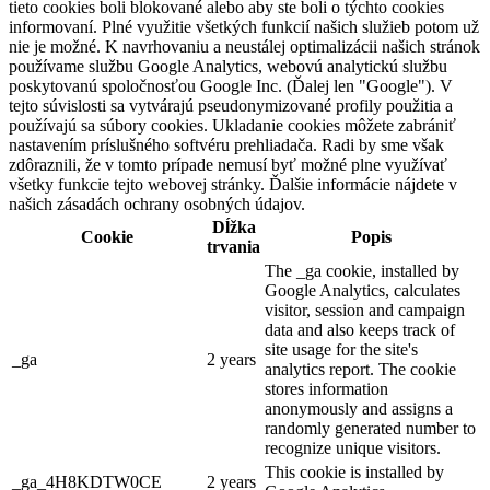
tieto cookies boli blokované alebo aby ste boli o týchto cookies
informovaní. Plné využitie všetkých funkcií našich služieb potom už
nie je možné. K navrhovaniu a neustálej optimalizácii našich stránok
používame službu Google Analytics, webovú analytickú službu
poskytovanú spoločnosťou Google Inc. (Ďalej len "Google"). V
tejto súvislosti sa vytvárajú pseudonymizované profily použitia a
používajú sa súbory cookies. Ukladanie cookies môžete zabrániť
nastavením príslušného softvéru prehliadača. Radi by sme však
zdôraznili, že v tomto prípade nemusí byť možné plne využívať
všetky funkcie tejto webovej stránky. Ďalšie informácie nájdete v
našich zásadách ochrany osobných údajov.
Dĺžka
Cookie
Popis
trvania
The _ga cookie, installed by
Google Analytics, calculates
visitor, session and campaign
data and also keeps track of
site usage for the site's
_ga
2 years
analytics report. The cookie
stores information
anonymously and assigns a
randomly generated number to
recognize unique visitors.
This cookie is installed by
_ga_4H8KDTW0CE
2 years