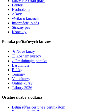
kurzy cez Úrad práce
Lektori
Hodnotenia
Zľavy
všetko o kurzoch
Informácie, o nás
Strážny pes
Kontakty
Ponuka počítačových kurzov
★ Nové kurzy
☰ Zoznam kurzov
∷ Preskúmajte ponuku
Lastminute
Balíky
Termíny
Videokurzy
Online kurzy
Tábory 2026
Ostatné služby a odkazy
Letná súťaž cestujte s certifikátom