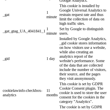
Google Analytics.
This cookie is installed by
Google Universal Analytics to
1
_gat
restrain request rate and thus
minute
limit the collection of data on
high traffic sites.
1
Set by Google to distinguish
_gat_gtag_UA_4041841_1
minute
users.
Installed by Google Analytics,
_gid cookie stores information
on how visitors use a website,
while also creating an
analytics report of the
_gid
1 day
website's performance. Some
of the data that are collected
include the number of visitors,
their source, and the pages
they visit anonymously.
This cookie is set by GDPR
Cookie Consent plugin. The
cookielawinfo-checkbox-
11
cookie is used to store the user
analytics
months
consent for the cookies in the
category "Analytics".
The cookie is set by GDPR