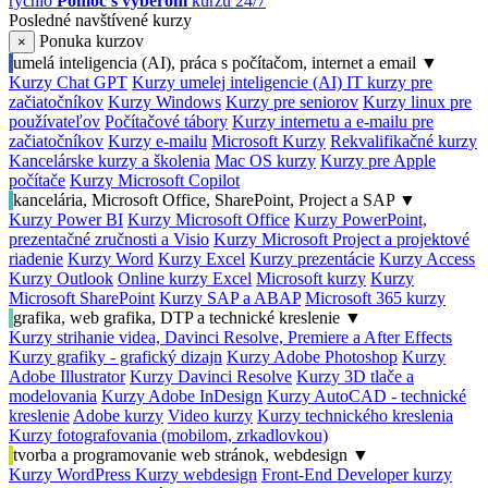
rýchlo
Pomoc s výberom
kurzu 24/7
Posledné navštívené kurzy
Ponuka kurzov
×
umelá inteligencia (AI), práca s počítačom, internet a email
▼
Kurzy Chat GPT
Kurzy umelej inteligencie (AI)
IT kurzy pre
začiatočníkov
Kurzy Windows
Kurzy pre seniorov
Kurzy linux pre
používateľov
Počítačové tábory
Kurzy internetu a e-mailu pre
začiatočníkov
Kurzy e-mailu
Microsoft Kurzy
Rekvalifikačné kurzy
Kancelárske kurzy a školenia
Mac OS kurzy
Kurzy pre Apple
počítače
Kurzy Microsoft Copilot
kancelária, Microsoft Office, SharePoint, Project a SAP
▼
Kurzy Power BI
Kurzy Microsoft Office
Kurzy PowerPoint,
prezentačné zručnosti a Visio
Kurzy Microsoft Project a projektové
riadenie
Kurzy Word
Kurzy Excel
Kurzy prezentácie
Kurzy Access
Kurzy Outlook
Online kurzy Excel
Microsoft kurzy
Kurzy
Microsoft SharePoint
Kurzy SAP a ABAP
Microsoft 365 kurzy
grafika, web grafika, DTP a technické kreslenie
▼
Kurzy strihanie videa, Davinci Resolve, Premiere a After Effects
Kurzy grafiky - grafický dizajn
Kurzy Adobe Photoshop
Kurzy
Adobe Illustrator
Kurzy Davinci Resolve
Kurzy 3D tlače a
modelovania
Kurzy Adobe InDesign
Kurzy AutoCAD - technické
kreslenie
Adobe kurzy
Video kurzy
Kurzy technického kreslenia
Kurzy fotografovania (mobilom, zrkadlovkou)
tvorba a programovanie web stránok, webdesign
▼
Kurzy WordPress
Kurzy webdesign
Front-End Developer kurzy