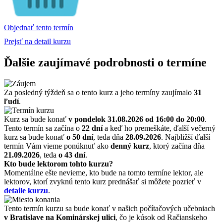
Objednať tento termín
Prejsť na detail kurzu
Ďalšie zaujímavé podrobnosti o termíne
Za posledný týždeň sa o tento kurz a jeho termíny zaujímalo
31
ľudí
.
Kurz sa bude konať
v pondelok 31.08.2026
od 16:00 do 20:00
.
Tento termín sa začína o
22 dní
a keď ho premeškáte, ďalší večerný
kurz sa bude konať
o 50 dní
, teda dňa
28.09.2026
. Najbližší ďalší
termín Vám vieme ponúknuť ako
denný kurz
, ktorý začína dňa
21.09.2026
, teda
o 43 dní
.
Kto bude lektorom tohto kurzu?
Momentálne ešte nevieme, kto bude na tomto termíne lektor, ale
lektorov, ktorí zvyknú tento kurz prednášať si môžete pozrieť v
detaile kurzu
.
Tento termín kurzu sa bude konať v našich počítačových učebniach
v Bratislave na Kominárskej ulici
, čo je kúsok od Račianskeho