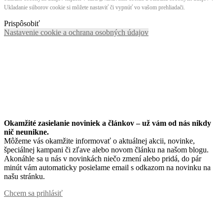
Ukladanie súborov cookie si môžete nastaviť či vypnúť vo vašom prehliadači.
Prispôsobiť
Nastavenie cookie a ochrana osobných údajov
Okamžité zasielanie noviniek a článkov – u
ž vám od nás nikdy
nič neunikne.
Môžeme vás okamžite informovať o aktuálnej akcii, novinke,
špeciálnej kampani či zľave alebo novom článku na našom blogu.
Akonáhle sa u nás v novinkách niečo zmení alebo pridá, do pár
minút vám automaticky posielame email s odkazom na novinku na
našu stránku.
Chcem sa prihlásiť