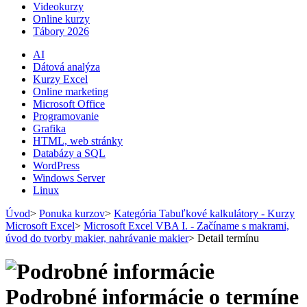
Videokurzy
Online kurzy
Tábory 2026
AI
Dátová analýza
Kurzy Excel
Online marketing
Microsoft Office
Programovanie
Grafika
HTML, web stránky
Databázy a SQL
WordPress
Windows Server
Linux
Úvod
>
Ponuka kurzov
>
Kategória Tabuľkové kalkulátory - Kurzy
Microsoft Excel
>
Microsoft Excel VBA I. - Začíname s makrami,
úvod do tvorby makier, nahrávanie makier
>
Detail termínu
Podrobné informácie o termíne