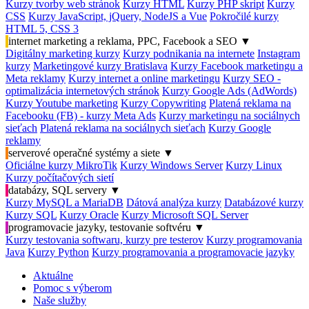
Kurzy tvorby web stránok
Kurzy HTML
Kurzy PHP skript
Kurzy
CSS
Kurzy JavaScript, jQuery, NodeJS a Vue
Pokročilé kurzy
HTML 5, CSS 3
internet marketing a reklama, PPC, Facebook a SEO
▼
Digitálny marketing kurzy
Kurzy podnikania na internete
Instagram
kurzy
Marketingové kurzy Bratislava
Kurzy Facebook marketingu a
Meta reklamy
Kurzy internet a online marketingu
Kurzy SEO -
optimalizácia internetových stránok
Kurzy Google Ads (AdWords)
Kurzy Youtube marketing
Kurzy Copywriting
Platená reklama na
Facebooku (FB) - kurzy Meta Ads
Kurzy marketingu na sociálnych
sieťach
Platená reklama na sociálnych sieťach
Kurzy Google
reklamy
serverové operačné systémy a siete
▼
Oficiálne kurzy MikroTik
Kurzy Windows Server
Kurzy Linux
Kurzy počítačových sietí
databázy, SQL servery
▼
Kurzy MySQL a MariaDB
Dátová analýza kurzy
Databázové kurzy
Kurzy SQL
Kurzy Oracle
Kurzy Microsoft SQL Server
programovacie jazyky, testovanie softvéru
▼
Kurzy testovania softwaru, kurzy pre testerov
Kurzy programovania
Java
Kurzy Python
Kurzy programovania a programovacie jazyky
Aktuálne
Pomoc s výberom
Naše služby