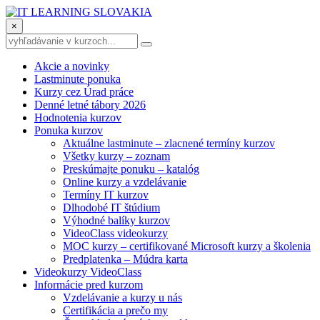
×
Akcie a novinky
Lastminute ponuka
Kurzy cez Úrad práce
Denné letné tábory 2026
Hodnotenia kurzov
Ponuka kurzov
Aktuálne lastminute – zlacnené termíny kurzov
Všetky kurzy – zoznam
Preskúmajte ponuku – katalóg
Online kurzy a vzdelávanie
Termíny IT kurzov
Dlhodobé IT štúdium
Výhodné balíky kurzov
VideoClass videokurzy
MOC kurzy – certifikované Microsoft kurzy a školenia
Predplatenka – Múdra karta
Videokurzy VideoClass
Informácie pred kurzom
Vzdelávanie a kurzy u nás
Certifikácia a prečo my