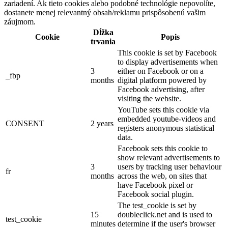
zariadení. Ak tieto cookies alebo podobné technológie nepovolíte,
dostanete menej relevantný obsah/reklamu prispôsobenú vašim
záujmom.
Dĺžka
Cookie
Popis
trvania
This cookie is set by Facebook
to display advertisements when
3
either on Facebook or on a
_fbp
months
digital platform powered by
Facebook advertising, after
visiting the website.
YouTube sets this cookie via
embedded youtube-videos and
CONSENT
2 years
registers anonymous statistical
data.
Facebook sets this cookie to
show relevant advertisements to
3
users by tracking user behaviour
fr
months
across the web, on sites that
have Facebook pixel or
Facebook social plugin.
The test_cookie is set by
15
doubleclick.net and is used to
test_cookie
minutes
determine if the user's browser