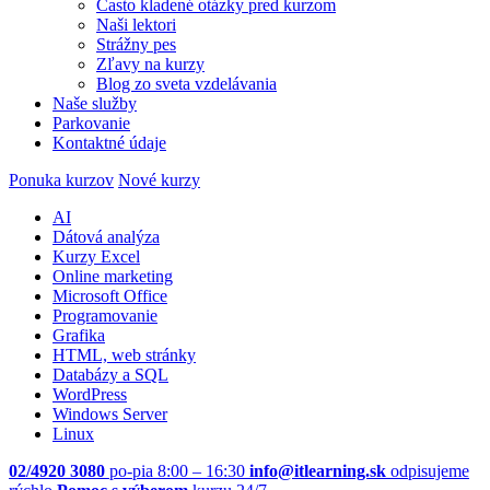
Často kladené otázky pred kurzom
Naši lektori
Strážny pes
Zľavy na kurzy
Blog zo sveta vzdelávania
Naše služby
Parkovanie
Kontaktné údaje
Ponuka kurzov
Nové kurzy
AI
Dátová analýza
Kurzy Excel
Online marketing
Microsoft Office
Programovanie
Grafika
HTML, web stránky
Databázy a SQL
WordPress
Windows Server
Linux
02/4920 3080
po-pia 8:00 – 16:30
info@itlearning.sk
odpisujeme