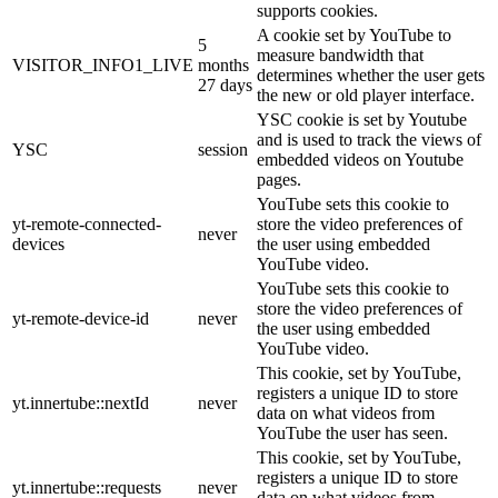
supports cookies.
A cookie set by YouTube to
5
measure bandwidth that
VISITOR_INFO1_LIVE
months
determines whether the user gets
27 days
the new or old player interface.
YSC cookie is set by Youtube
and is used to track the views of
YSC
session
embedded videos on Youtube
pages.
YouTube sets this cookie to
yt-remote-connected-
store the video preferences of
never
devices
the user using embedded
YouTube video.
YouTube sets this cookie to
store the video preferences of
yt-remote-device-id
never
the user using embedded
YouTube video.
This cookie, set by YouTube,
registers a unique ID to store
yt.innertube::nextId
never
data on what videos from
YouTube the user has seen.
This cookie, set by YouTube,
registers a unique ID to store
yt.innertube::requests
never
data on what videos from