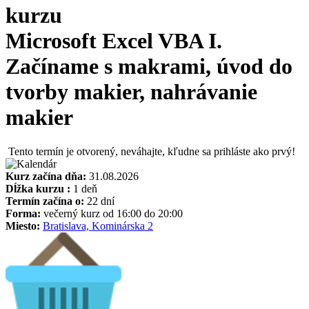
kurzu
Microsoft Excel VBA I.
Začíname s makrami, úvod do
tvorby makier, nahrávanie
makier
Tento termín je otvorený, neváhajte, kľudne sa prihláste ako prvý!
Kurz začína dňa:
31.08.2026
Dĺžka kurzu :
1 deň
Termín začína o:
22 dní
Forma:
večerný kurz od 16:00 do 20:00
Miesto:
Bratislava, Kominárska 2