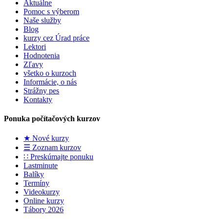
Aktuálne
Pomoc s výberom
Naše služby
Blog
kurzy cez Úrad práce
Lektori
Hodnotenia
Zľavy
všetko o kurzoch
Informácie, o nás
Strážny pes
Kontakty
Ponuka počítačových kurzov
★ Nové kurzy
☰ Zoznam kurzov
∷ Preskúmajte ponuku
Lastminute
Balíky
Termíny
Videokurzy
Online kurzy
Tábory 2026