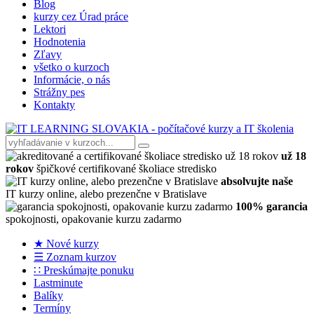
Blog
kurzy cez Úrad práce
Lektori
Hodnotenia
Zľavy
všetko o kurzoch
Informácie, o nás
Strážny pes
Kontakty
už 18
rokov
špičkové certifikované školiace stredisko
absolvujte naše
IT kurzy online, alebo prezenčne v Bratislave
100% garancia
spokojnosti, opakovanie kurzu zadarmo
★ Nové kurzy
☰ Zoznam kurzov
∷ Preskúmajte ponuku
Lastminute
Balíky
Termíny