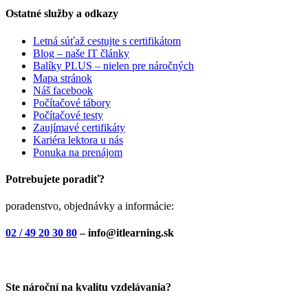
Ostatné služby a odkazy
Letná súťaž cestujte s certifikátom
Blog – naše IT články
Balíky PLUS – nielen pre náročných
Mapa stránok
Náš facebook
Počítačové tábory
Počítačové testy
Zaujímavé certifikáty
Kariéra lektora u nás
Ponuka na prenájom
Potrebujete poradiť?
poradenstvo, objednávky a informácie:
02 / 49 20 30 80
– info@itlearning.sk
Ste nároční na kvalitu vzdelávania?