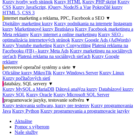
Kurzy tvorby web stránok
Kurzy HTML
Kurzy PHP skript
Kurzy
CSS
Kurzy JavaScript, jQuery, NodeJS a Vue
Pokročilé kurzy
HTML 5, CSS 3
internet marketing a reklama, PPC, Facebook a SEO
▼
Digitálny marketing kurzy
Kurzy podnikania na internete
Instagram
kurzy
Marketingové kurzy Bratislava
Kurzy Facebook marketingu a
Meta reklamy
Kurzy internet a online marketingu
Kurzy SEO -
optimalizácia internetových stránok
Kurzy Google Ads (AdWords)
Kurzy Youtube marketing
Kurzy Copywriting
Platená reklama na
Facebooku (FB) - kurzy Meta Ads
Kurzy marketingu na sociálnych
sieťach
Platená reklama na sociálnych sieťach
Kurzy Google
reklamy
serverové operačné systémy a siete
▼
Oficiálne kurzy MikroTik
Kurzy Windows Server
Kurzy Linux
Kurzy počítačových sietí
databázy, SQL servery
▼
Kurzy MySQL a MariaDB
Dátová analýza kurzy
Databázové kurzy
Kurzy SQL
Kurzy Oracle
Kurzy Microsoft SQL Server
programovacie jazyky, testovanie softvéru
▼
Kurzy testovania softwaru, kurzy pre testerov
Kurzy programovania
Java
Kurzy Python
Kurzy programovania a programovacie jazyky
Aktuálne
Pomoc s výberom
Naše služby