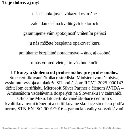
To je dobre, aj my!
tisíce spokojných zákazníkov ročne
zakladáme si na kvalitných lektoroch
garantujeme vám spokojnosť vrátením peňazí
u nás môžete bezplatne opakovať kurz
ponúkame bezplatné poradenstvo – áno, aj osobné
u nás vopred viete, kto vás bude učiť
IT kurzy a školenia od profesionálov pre profesionálov.
Sme certifikované školiace stredisko Ministerstvom školstva,
výskumu, vývoja a mládeže SR pod číslom RCVI_2025_000143,
držiteľom certifikátu Microsoft Silver Partner a členom AVIDA –
Ambasádora vzdelávania dospelých na Slovensku i v zahraničí.​​​​​​​​​​​​​​​​
Oficiálne MikroTik certifikované školiace centrum s
kvalifikovanými trénermi ​​​​​​​​​​a certifikované školiace stredisko podľa
normy STN EN ISO 9001:2016 – garancia kvality vo vzdelávaní.
Používame štatistiky a súbory cookie pre váš lepší používateľský zážitok. Prehliadaním