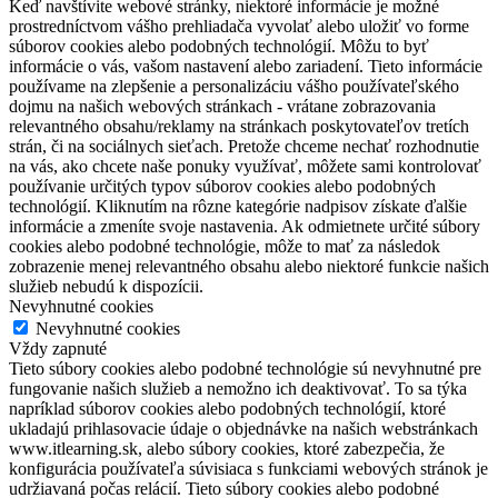
Keď navštívite webové stránky, niektoré informácie je možné
prostredníctvom vášho prehliadača vyvolať alebo uložiť vo forme
súborov cookies alebo podobných technológií. Môžu to byť
informácie o vás, vašom nastavení alebo zariadení. Tieto informácie
používame na zlepšenie a personalizáciu vášho používateľského
dojmu na našich webových stránkach - vrátane zobrazovania
relevantného obsahu/reklamy na stránkach poskytovateľov tretích
strán, či na sociálnych sieťach. Pretože chceme nechať rozhodnutie
na vás, ako chcete naše ponuky využívať, môžete sami kontrolovať
používanie určitých typov súborov cookies alebo podobných
technológií. Kliknutím na rôzne kategórie nadpisov získate ďalšie
informácie a zmeníte svoje nastavenia. Ak odmietnete určité súbory
cookies alebo podobné technológie, môže to mať za následok
zobrazenie menej relevantného obsahu alebo niektoré funkcie našich
služieb nebudú k dispozícii.
Nevyhnutné cookies
Nevyhnutné cookies
Vždy zapnuté
Tieto súbory cookies alebo podobné technológie sú nevyhnutné pre
fungovanie našich služieb a nemožno ich deaktivovať. To sa týka
napríklad súborov cookies alebo podobných technológií, ktoré
ukladajú prihlasovacie údaje o objednávke na našich webstránkach
www.itlearning.sk, alebo súbory cookies, ktoré zabezpečia, že
konfigurácia používateľa súvisiaca s funkciami webových stránok je
udržiavaná počas relácií. Tieto súbory cookies alebo podobné