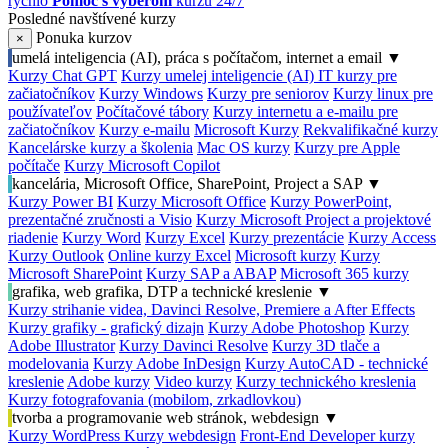
rýchlo
Pomoc s výberom
kurzu 24/7
Posledné navštívené kurzy
Ponuka kurzov
×
umelá inteligencia (AI), práca s počítačom, internet a email
▼
Kurzy Chat GPT
Kurzy umelej inteligencie (AI)
IT kurzy pre
začiatočníkov
Kurzy Windows
Kurzy pre seniorov
Kurzy linux pre
používateľov
Počítačové tábory
Kurzy internetu a e-mailu pre
začiatočníkov
Kurzy e-mailu
Microsoft Kurzy
Rekvalifikačné kurzy
Kancelárske kurzy a školenia
Mac OS kurzy
Kurzy pre Apple
počítače
Kurzy Microsoft Copilot
kancelária, Microsoft Office, SharePoint, Project a SAP
▼
Kurzy Power BI
Kurzy Microsoft Office
Kurzy PowerPoint,
prezentačné zručnosti a Visio
Kurzy Microsoft Project a projektové
riadenie
Kurzy Word
Kurzy Excel
Kurzy prezentácie
Kurzy Access
Kurzy Outlook
Online kurzy Excel
Microsoft kurzy
Kurzy
Microsoft SharePoint
Kurzy SAP a ABAP
Microsoft 365 kurzy
grafika, web grafika, DTP a technické kreslenie
▼
Kurzy strihanie videa, Davinci Resolve, Premiere a After Effects
Kurzy grafiky - grafický dizajn
Kurzy Adobe Photoshop
Kurzy
Adobe Illustrator
Kurzy Davinci Resolve
Kurzy 3D tlače a
modelovania
Kurzy Adobe InDesign
Kurzy AutoCAD - technické
kreslenie
Adobe kurzy
Video kurzy
Kurzy technického kreslenia
Kurzy fotografovania (mobilom, zrkadlovkou)
tvorba a programovanie web stránok, webdesign
▼
Kurzy WordPress
Kurzy webdesign
Front-End Developer kurzy