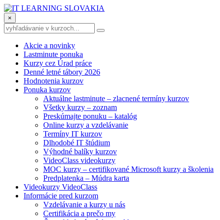
×
Akcie a novinky
Lastminute ponuka
Kurzy cez Úrad práce
Denné letné tábory 2026
Hodnotenia kurzov
Ponuka kurzov
Aktuálne lastminute – zlacnené termíny kurzov
Všetky kurzy – zoznam
Preskúmajte ponuku – katalóg
Online kurzy a vzdelávanie
Termíny IT kurzov
Dlhodobé IT štúdium
Výhodné balíky kurzov
VideoClass videokurzy
MOC kurzy – certifikované Microsoft kurzy a školenia
Predplatenka – Múdra karta
Videokurzy VideoClass
Informácie pred kurzom
Vzdelávanie a kurzy u nás
Certifikácia a prečo my