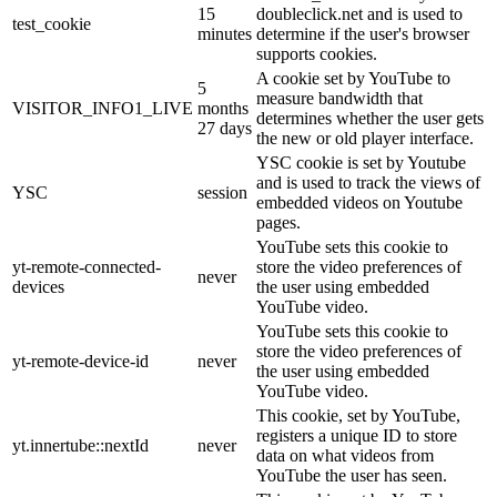
15
doubleclick.net and is used to
test_cookie
minutes
determine if the user's browser
supports cookies.
A cookie set by YouTube to
5
measure bandwidth that
VISITOR_INFO1_LIVE
months
determines whether the user gets
27 days
the new or old player interface.
YSC cookie is set by Youtube
and is used to track the views of
YSC
session
embedded videos on Youtube
pages.
YouTube sets this cookie to
yt-remote-connected-
store the video preferences of
never
devices
the user using embedded
YouTube video.
YouTube sets this cookie to
store the video preferences of
yt-remote-device-id
never
the user using embedded
YouTube video.
This cookie, set by YouTube,
registers a unique ID to store
yt.innertube::nextId
never
data on what videos from
YouTube the user has seen.