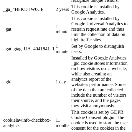
recognize unique visitors.
This cookie is installed by
_ga_4H8KDTW0CE
2 years
Google Analytics.
This cookie is installed by
Google Universal Analytics to
1
_gat
restrain request rate and thus
minute
limit the collection of data on
high traffic sites.
1
Set by Google to distinguish
_gat_gtag_UA_4041841_1
minute
users.
Installed by Google Analytics,
_gid cookie stores information
on how visitors use a website,
while also creating an
analytics report of the
_gid
1 day
website's performance. Some
of the data that are collected
include the number of visitors,
their source, and the pages
they visit anonymously.
This cookie is set by GDPR
Cookie Consent plugin. The
cookielawinfo-checkbox-
11
cookie is used to store the user
analytics
months
consent for the cookies in the