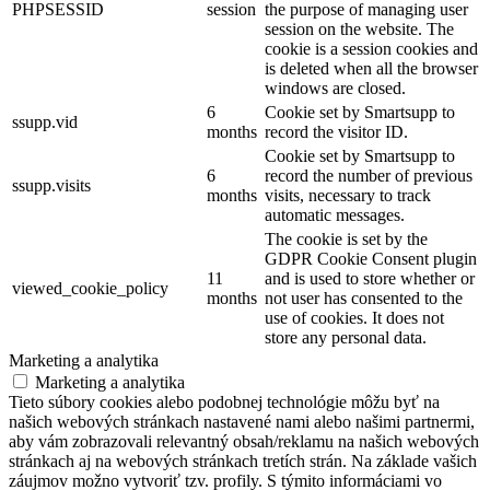
PHPSESSID
session
the purpose of managing user
session on the website. The
cookie is a session cookies and
is deleted when all the browser
windows are closed.
6
Cookie set by Smartsupp to
ssupp.vid
months
record the visitor ID.
Cookie set by Smartsupp to
6
record the number of previous
ssupp.visits
months
visits, necessary to track
automatic messages.
The cookie is set by the
GDPR Cookie Consent plugin
11
and is used to store whether or
viewed_cookie_policy
months
not user has consented to the
use of cookies. It does not
store any personal data.
Marketing a analytika
Marketing a analytika
Tieto súbory cookies alebo podobnej technológie môžu byť na
našich webových stránkach nastavené nami alebo našimi partnermi,
aby vám zobrazovali relevantný obsah/reklamu na našich webových
stránkach aj na webových stránkach tretích strán. Na základe vašich
záujmov možno vytvoriť tzv. profily. S týmito informáciami vo