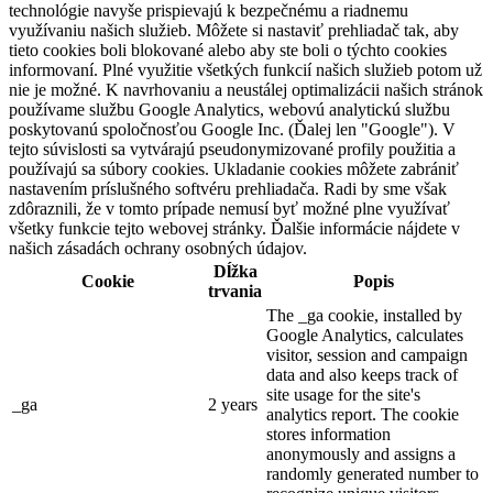
technológie navyše prispievajú k bezpečnému a riadnemu
využívaniu našich služieb. Môžete si nastaviť prehliadač tak, aby
tieto cookies boli blokované alebo aby ste boli o týchto cookies
informovaní. Plné využitie všetkých funkcií našich služieb potom už
nie je možné. K navrhovaniu a neustálej optimalizácii našich stránok
používame službu Google Analytics, webovú analytickú službu
poskytovanú spoločnosťou Google Inc. (Ďalej len "Google"). V
tejto súvislosti sa vytvárajú pseudonymizované profily použitia a
používajú sa súbory cookies. Ukladanie cookies môžete zabrániť
nastavením príslušného softvéru prehliadača. Radi by sme však
zdôraznili, že v tomto prípade nemusí byť možné plne využívať
všetky funkcie tejto webovej stránky. Ďalšie informácie nájdete v
našich zásadách ochrany osobných údajov.
Dĺžka
Cookie
Popis
trvania
The _ga cookie, installed by
Google Analytics, calculates
visitor, session and campaign
data and also keeps track of
site usage for the site's
_ga
2 years
analytics report. The cookie
stores information
anonymously and assigns a
randomly generated number to