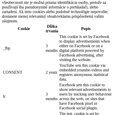
všeobecnosti nie je možná priama identifikácia osoby, pretože sa
používajú iba pseudonymné informácie o prehliadači, alebo
zariadení. Ak tieto cookies alebo podobné technológie nepovolíte,
dostanete menej relevantný obsah/reklamu prispôsobenú vašim
záujmom.
Dĺžka
Cookie
Popis
trvania
This cookie is set by Facebook
to display advertisements when
3
either on Facebook or on a
_fbp
months
digital platform powered by
Facebook advertising, after
visiting the website.
YouTube sets this cookie via
embedded youtube-videos and
CONSENT
2 years
registers anonymous statistical
data.
Facebook sets this cookie to
show relevant advertisements to
3
users by tracking user behaviour
fr
months
across the web, on sites that
have Facebook pixel or
Facebook social plugin.
The test_cookie is set by