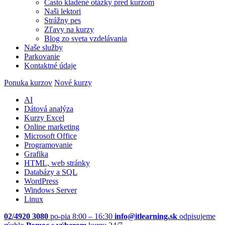
Často kladené otázky pred kurzom
Naši lektori
Strážny pes
Zľavy na kurzy
Blog zo sveta vzdelávania
Naše služby
Parkovanie
Kontaktné údaje
Ponuka kurzov
Nové kurzy
AI
Dátová analýza
Kurzy Excel
Online marketing
Microsoft Office
Programovanie
Grafika
HTML, web stránky
Databázy a SQL
WordPress
Windows Server
Linux
02/4920 3080
po-pia 8:00 – 16:30
info@itlearning.sk
odpisujeme