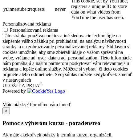
This cookie, set by YouTube,
registers a unique ID to store
yt.innertube::requests
never
data on what videos from
YouTube the user has seen.
Personalizovaná reklama
Personalizovaná reklama
Táto stránka používa cookies a iné sledovacie technológie na
zlepšenie vášho zážitku pri prehliadaní, na analýzu návštevnosti
stránky, a na zobrazovanie personalizovanej reklamy. Súhlasom s
cookies umožníte, aby sme zbierali údaje o vašom správaní na
webe, vrátane ad_user_data a ad_personalization. Tieto informácie
nám pomáhajú a našim partnerom poskytovať vám relevantnejšiu
reklamu a lepšie online služby. Môžete si vybrať, či tieto cookies
prijmete alebo odmietnete. Svoj súhlas môžete kedykoľvek zmeniť
v nastaveniach
ULOŽIŤ A PRIJAŤ
Powered by
Máte otázky?
Poradíme vám ihneď
×
Pomoc s výberom kurzu - poradenstvo
Ak máte akékoľvek otázky k termínu kurzu, organizácii,