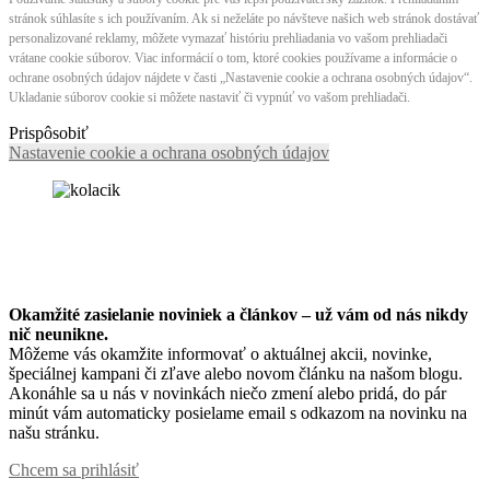
stránok súhlasíte s ich používaním. Ak si neželáte po návšteve našich web stránok dostávať
personalizované reklamy, môžete vymazať históriu prehliadania vo vašom prehliadači
vrátane cookie súborov. Viac informácií o tom, ktoré cookies používame a informácie o
ochrane osobných údajov nájdete v časti „Nastavenie cookie a ochrana osobných údajov“.
Ukladanie súborov cookie si môžete nastaviť či vypnúť vo vašom prehliadači.
Prispôsobiť
Nastavenie cookie a ochrana osobných údajov
Okamžité zasielanie noviniek a článkov – u
ž vám od nás nikdy
nič neunikne.
Môžeme vás okamžite informovať o aktuálnej akcii, novinke,
špeciálnej kampani či zľave alebo novom článku na našom blogu.
Akonáhle sa u nás v novinkách niečo zmení alebo pridá, do pár
minút vám automaticky posielame email s odkazom na novinku na
našu stránku.
Chcem sa prihlásiť