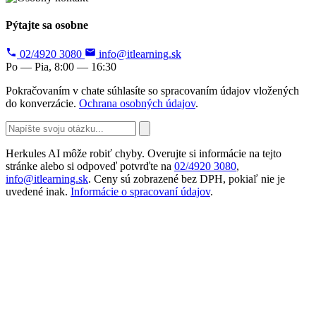
Pýtajte sa osobne
02/4920 3080
info@itlearning.sk
Po — Pia, 8:00 — 16:30
Pokračovaním v chate súhlasíte so spracovaním údajov vložených
do konverzácie.
Ochrana osobných údajov
.
Herkules AI môže robiť chyby. Overujte si informácie na tejto
stránke alebo si odpoveď potvrďte na
02/4920 3080
,
info@itlearning.sk
. Ceny sú zobrazené bez DPH, pokiaľ nie je
uvedené inak.
Informácie o spracovaní údajov
.