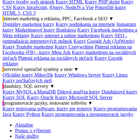
Kurzy tvorby web stránok
Kurzy HTML
Kurzy PHP skript
Kurzy
CSS
Kurzy JavaScript, jQuery, NodeJS a Vue
Pokročilé kurzy
HTML 5, CSS 3
internet marketing a reklama, PPC, Facebook a SEO
▼
Digitálny marketing kurzy
Kurzy podnikania na internete
Instagram
kurzy
Marketingové kurzy Bratislava
Kurzy Facebook marketingu a
Meta reklamy
Kurzy internet a online marketingu
Kurzy SEO -
optimalizácia internetových stránok
Kurzy Google Ads (AdWords)
Kurzy Youtube marketing
Kurzy Copywriting
Platená reklama na
Facebooku (FB) - kurzy Meta Ads
Kurzy marketingu na sociálnych
sieťach
Platená reklama na sociálnych sieťach
Kurzy Google
reklamy
serverové operačné systémy a siete
▼
Oficiálne kurzy MikroTik
Kurzy Windows Server
Kurzy Linux
Kurzy počítačových sietí
databázy, SQL servery
▼
Kurzy MySQL a MariaDB
Dátová analýza kurzy
Databázové kurzy
Kurzy SQL
Kurzy Oracle
Kurzy Microsoft SQL Server
programovacie jazyky, testovanie softvéru
▼
Kurzy testovania softwaru, kurzy pre testerov
Kurzy programovania
Java
Kurzy Python
Kurzy programovania a programovacie jazyky
Aktuálne
Pomoc s výberom
Naše služby