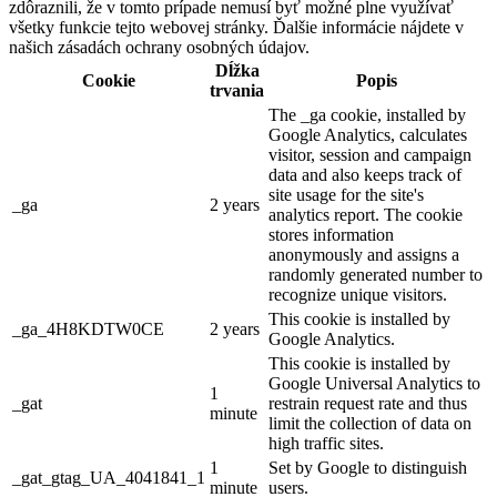
zdôraznili, že v tomto prípade nemusí byť možné plne využívať
všetky funkcie tejto webovej stránky. Ďalšie informácie nájdete v
našich zásadách ochrany osobných údajov.
Dĺžka
Cookie
Popis
trvania
The _ga cookie, installed by
Google Analytics, calculates
visitor, session and campaign
data and also keeps track of
site usage for the site's
_ga
2 years
analytics report. The cookie
stores information
anonymously and assigns a
randomly generated number to
recognize unique visitors.
This cookie is installed by
_ga_4H8KDTW0CE
2 years
Google Analytics.
This cookie is installed by
Google Universal Analytics to
1
_gat
restrain request rate and thus
minute
limit the collection of data on
high traffic sites.
1
Set by Google to distinguish
_gat_gtag_UA_4041841_1
minute
users.