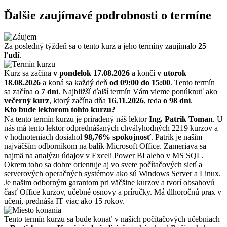
Ďalšie zaujímavé podrobnosti o termíne
Za posledný týždeň sa o tento kurz a jeho termíny zaujímalo
25
ľudí
.
Kurz sa začína
v pondelok 17.08.2026
a končí
v utorok
18.08.2026
a koná sa každý deň
od 09:00 do 15:00
. Tento termín
sa začína o
7 dní
. Najbližší ďalší termín Vám vieme ponúknuť ako
večerný kurz
, ktorý začína dňa
16.11.2026
, teda
o 98 dní
.
Kto bude lektorom tohto kurzu?
Na tento termín kurzu je priradený náš lektor
Ing. Patrik Toman
. U
nás má tento lektor odprednášaných chvályhodných 2219 kurzov a
v hodnoteniach dosiahol
98,76% spokojnosť
. Patrik je našim
najväčším odborníkom na balík Microsoft Office. Zameriava sa
najmä na analýzu údajov v Exceli Power BI alebo v MS SQL.
Okrem toho sa dobre orientuje aj vo svete počítačových sietí a
serverových operačných systémov ako sú Windows Server a Linux.
Je našim odborným garantom pri väčšine kurzov a tvorí obsahovú
časť Office kurzov, učebné osnovy a príručky. Má dlhoročnú prax v
učení, prednáša IT viac ako 15 rokov.
Tento termín kurzu sa bude konať v našich počítačových učebniach