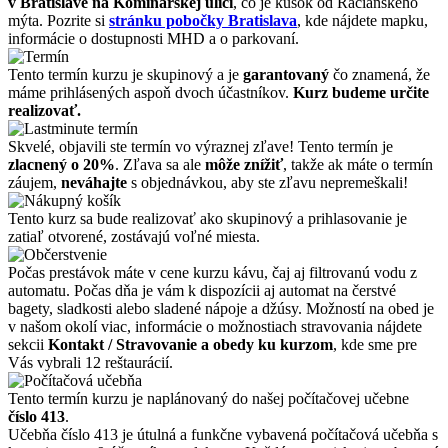
v Bratislave na Kominárskej ulici
, čo je kúsok od Račianskeho
mýta. Pozrite si
stránku pobočky Bratislava
, kde nájdete mapku,
informácie o dostupnosti MHD a o parkovaní.
Tento termín kurzu je skupinový a je
garantovaný
čo znamená, že
máme prihlásených aspoň dvoch účastníkov.
Kurz budeme určite
realizovať.
Skvelé, objavili ste termín vo výraznej zľave! Tento termín je
zlacnený o 20%
. Zľava sa ale
môže znížiť
, takže ak máte o termín
záujem,
neváhajte
s objednávkou, aby ste zľavu nepremeškali!
Tento kurz sa bude realizovať ako skupinový a prihlasovanie je
zatiaľ otvorené, zostávajú voľné miesta.
Počas prestávok máte v cene kurzu kávu, čaj aj filtrovanú vodu z
automatu. Počas dňa je vám k dispozícii aj automat na čerstvé
bagety, sladkosti alebo sladené nápoje a džúsy. Možností na obed je
v našom okolí viac, informácie o možnostiach stravovania nájdete
sekcii
Kontakt / Stravovanie a obedy ku kurzom
, kde sme pre
Vás vybrali 12 reštaurácií.
Tento termín kurzu je naplánovaný do našej počítačovej učebne
číslo 413
.
Učebňa číslo 413 je útulná a funkčne vybavená počítačová učebňa s