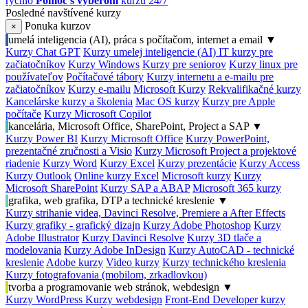
rýchlo
Pomoc s výberom
kurzu 24/7
Posledné navštívené kurzy
Ponuka kurzov
×
umelá inteligencia (AI), práca s počítačom, internet a email
▼
Kurzy Chat GPT
Kurzy umelej inteligencie (AI)
IT kurzy pre
začiatočníkov
Kurzy Windows
Kurzy pre seniorov
Kurzy linux pre
používateľov
Počítačové tábory
Kurzy internetu a e-mailu pre
začiatočníkov
Kurzy e-mailu
Microsoft Kurzy
Rekvalifikačné kurzy
Kancelárske kurzy a školenia
Mac OS kurzy
Kurzy pre Apple
počítače
Kurzy Microsoft Copilot
kancelária, Microsoft Office, SharePoint, Project a SAP
▼
Kurzy Power BI
Kurzy Microsoft Office
Kurzy PowerPoint,
prezentačné zručnosti a Visio
Kurzy Microsoft Project a projektové
riadenie
Kurzy Word
Kurzy Excel
Kurzy prezentácie
Kurzy Access
Kurzy Outlook
Online kurzy Excel
Microsoft kurzy
Kurzy
Microsoft SharePoint
Kurzy SAP a ABAP
Microsoft 365 kurzy
grafika, web grafika, DTP a technické kreslenie
▼
Kurzy strihanie videa, Davinci Resolve, Premiere a After Effects
Kurzy grafiky - grafický dizajn
Kurzy Adobe Photoshop
Kurzy
Adobe Illustrator
Kurzy Davinci Resolve
Kurzy 3D tlače a
modelovania
Kurzy Adobe InDesign
Kurzy AutoCAD - technické
kreslenie
Adobe kurzy
Video kurzy
Kurzy technického kreslenia
Kurzy fotografovania (mobilom, zrkadlovkou)
tvorba a programovanie web stránok, webdesign
▼
Kurzy WordPress
Kurzy webdesign
Front-End Developer kurzy