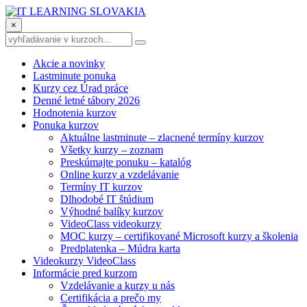
×
Akcie a novinky
Lastminute ponuka
Kurzy cez Úrad práce
Denné letné tábory 2026
Hodnotenia kurzov
Ponuka kurzov
Aktuálne lastminute – zlacnené termíny kurzov
Všetky kurzy – zoznam
Preskúmajte ponuku – katalóg
Online kurzy a vzdelávanie
Termíny IT kurzov
Dlhodobé IT štúdium
Výhodné balíky kurzov
VideoClass videokurzy
MOC kurzy – certifikované Microsoft kurzy a školenia
Predplatenka – Múdra karta
Videokurzy VideoClass
Informácie pred kurzom
Vzdelávanie a kurzy u nás
Certifikácia a prečo my