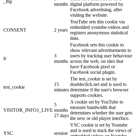
_fbp
months
digital platform powered by
Facebook advertising, after
visiting the website.
YouTube sets this cookie via
embedded youtube-videos and
CONSENT
2 years
registers anonymous statistical
data.
Facebook sets this cookie to
show relevant advertisements to
3
users by tracking user behaviour
fr
months
across the web, on sites that
have Facebook pixel or
Facebook social plugin.
The test_cookie is set by
15
doubleclick.net and is used to
test_cookie
minutes
determine if the user's browser
supports cookies.
A cookie set by YouTube to
5
measure bandwidth that
VISITOR_INFO1_LIVE
months
determines whether the user gets
27 days
the new or old player interface.
YSC cookie is set by Youtube
and is used to track the views of
YSC
session
embedded videos on Youtube