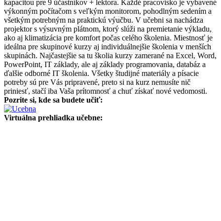
kapacitou pre 9 účastníkov + lektora. Každé pracovisko je vybavené
výkonným počítačom s veľkým monitorom, pohodlným sedením a
všetkým potrebným na praktickú výučbu. V učebni sa nachádza
projektor s výsuvným plátnom, ktorý slúži na premietanie výkladu,
ako aj klimatizácia pre komfort počas celého školenia. Miestnosť je
ideálna pre skupinové kurzy aj individuálnejšie školenia v menších
skupinách. Najčastejšie sa tu školia kurzy zamerané na Excel, Word,
PowerPoint, IT základy, ale aj základy programovania, databáz a
ďalšie odborné IT školenia. Všetky študijné materiály a písacie
potreby sú pre Vás pripravené, preto si na kurz nemusíte nič
priniesť, stačí iba Vaša prítomnosť a chuť získať nové vedomosti.
Pozrite si, kde sa budete učiť:
Virtuálna prehliadka učebne: