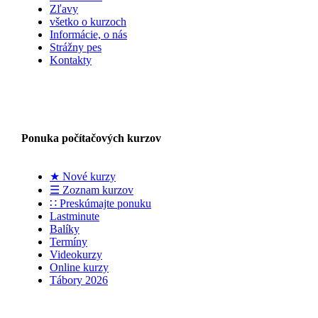
Zľavy
všetko o kurzoch
Informácie, o nás
Strážny pes
Kontakty
Ponuka počítačových kurzov
★ Nové kurzy
☰ Zoznam kurzov
∷ Preskúmajte ponuku
Lastminute
Balíky
Termíny
Videokurzy
Online kurzy
Tábory 2026