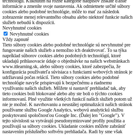
technológií. Kliknutím na rôzne kategórie nadpisov získate ďalšie
informácie a zmeníte svoje nastavenia. Ak odmietnete určité súbory
cookies alebo podobné technológie, môže to mať za následok
zobrazenie menej relevantného obsahu alebo niektoré funkcie našich
služieb nebudú k dispozícii.
Nevyhnutné cookies
Nevyhnutné cookies
Vždy zapnuté
Tieto súbory cookies alebo podobné technológie sú nevyhnutné pre
fungovanie našich služieb a nemožno ich deaktivovať. To sa týka
napríklad súborov cookies alebo podobných technológií, ktoré
ukladajú prihlasovacie údaje o objednávke na našich webstránkach
www.itlearning.sk, alebo súbory cookies, ktoré zabezpečia, že
konfigurácia používateľa súvisiaca s funkciami webových stránok je
udržiavaná počas relácií. Tieto súbory cookies alebo podobné
technológie navyše prispievajú k bezpečnému a riadnemu
využívaniu našich služieb. Môžete si nastaviť prehliadač tak, aby
tieto cookies boli blokované alebo aby ste boli o týchto cookies
informovaní. Plné využitie všetkých funkcií našich služieb potom už
nie je možné. K navrhovaniu a neustálej optimalizácii našich stránok
používame službu Google Analytics, webovú analytickú službu
poskytovanú spoločnosťou Google Inc. (Ďalej len "Google"). V
tejto súvislosti sa vytvárajú pseudonymizované profily použitia a
používajú sa súbory cookies. Ukladanie cookies môžete zabrániť
nastavením príslušného softvéru prehliadača. Radi by sme však