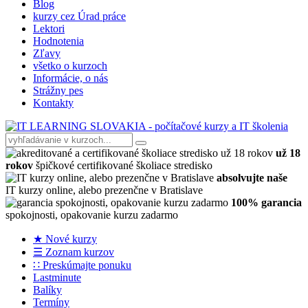
Blog
kurzy cez Úrad práce
Lektori
Hodnotenia
Zľavy
všetko o kurzoch
Informácie, o nás
Strážny pes
Kontakty
už 18
rokov
špičkové certifikované školiace stredisko
absolvujte naše
IT kurzy online, alebo prezenčne v Bratislave
100% garancia
spokojnosti, opakovanie kurzu zadarmo
★ Nové kurzy
☰ Zoznam kurzov
∷ Preskúmajte ponuku
Lastminute
Balíky
Termíny