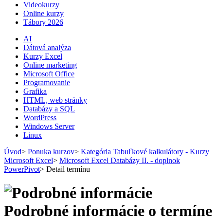
Videokurzy
Online kurzy
Tábory 2026
AI
Dátová analýza
Kurzy Excel
Online marketing
Microsoft Office
Programovanie
Grafika
HTML, web stránky
Databázy a SQL
WordPress
Windows Server
Linux
Úvod
>
Ponuka kurzov
>
Kategória Tabuľkové kalkulátory - Kurzy
Microsoft Excel
>
Microsoft Excel Databázy II. - doplnok
PowerPivot
>
Detail termínu
Podrobné informácie o termíne