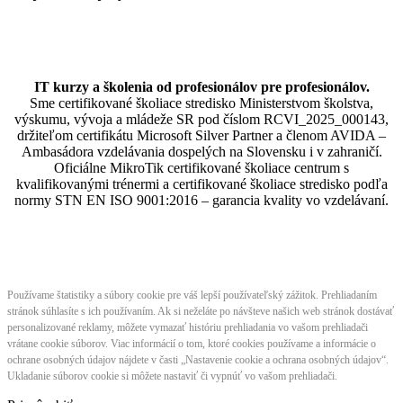
IT kurzy a školenia od profesionálov pre profesionálov.
Sme certifikované školiace stredisko Ministerstvom školstva,
výskumu, vývoja a mládeže SR pod číslom RCVI_2025_000143,
držiteľom certifikátu Microsoft Silver Partner a členom AVIDA –
Ambasádora vzdelávania dospelých na Slovensku i v zahraničí.​​​​​​​​​​​​​​​​
Oficiálne MikroTik certifikované školiace centrum s
kvalifikovanými trénermi ​​​​​​​​​​a certifikované školiace stredisko podľa
normy STN EN ISO 9001:2016 – garancia kvality vo vzdelávaní.
Používame štatistiky a súbory cookie pre váš lepší používateľský zážitok. Prehliadaním
stránok súhlasíte s ich používaním. Ak si neželáte po návšteve našich web stránok dostávať
personalizované reklamy, môžete vymazať históriu prehliadania vo vašom prehliadači
vrátane cookie súborov. Viac informácií o tom, ktoré cookies používame a informácie o
ochrane osobných údajov nájdete v časti „Nastavenie cookie a ochrana osobných údajov“.
Ukladanie súborov cookie si môžete nastaviť či vypnúť vo vašom prehliadači.