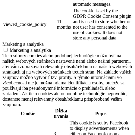
automatic messages.
The cookie is set by the
GDPR Cookie Consent plugin
11
and is used to store whether or
viewed_cookie_policy
months
not user has consented to the
use of cookies. It does not
store any personal data.
Marketing a analytika
Marketing a analytika
Tieto súbory cookies alebo podobnej technológie môžu byť na
našich webových stránkach nastavené nami alebo našimi partnermi,
aby vám zobrazovali relevantný obsah/reklamu na našich webových
stránkach aj na webových stránkach tretích strán. Na základe vašich
záujmov možno vytvoriť tzv. profily. S týmito informáciami vo
všeobecnosti nie je možná priama identifikácia osoby, pretože sa
používajú iba pseudonymné informácie o prehliadači, alebo
zariadení. Ak tieto cookies alebo podobné technológie nepovolíte,
dostanete menej relevantný obsah/reklamu prispôsobenú vašim
záujmom.
Dĺžka
Cookie
Popis
trvania
This cookie is set by Facebook
to display advertisements when
3
either on Facebook or on a