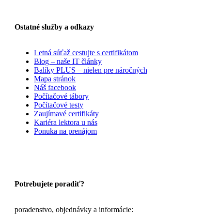
Ostatné služby a odkazy
Letná súťaž cestujte s certifikátom
Blog – naše IT články
Balíky PLUS – nielen pre náročných
Mapa stránok
Náš facebook
Počítačové tábory
Počítačové testy
Zaujímavé certifikáty
Kariéra lektora u nás
Ponuka na prenájom
Potrebujete poradiť?
poradenstvo, objednávky a informácie: