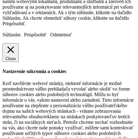
našimi webovými lokalitami, produktami a službami a zároveň ich
používame aj na poskytovanie relevantnejších informácií pri vašom
vyhľadávaní a v reklamách. Ak s tým súhlasíte, kliknite na tlačidlo
Súhlasím. Ak chcete obmedziť súbory cookie, kliknite na tlačidlo
Prispôsobiť.
Súhlasím
Prispôsobiť
Odmietnuť
Close
Nastavenie súkromia a cookies
Keď navštívite webové stránky, niektoré informácie je možné
prostredníctvom vášho prehliadača vyvolať alebo uložiť vo forme
súborov cookies alebo podobných technológií. Môžu to byť
informácie o vás, vašom nastavení alebo zariadení. Tieto informácie
používame na zlepšenie a personalizáciu vášho používateľského
dojmu na našich webových stránkach - vrátane zobrazovania
relevantného obsahu/reklamy na stránkach poskytovateľov tretích
strán, či na sociálnych sieťach. Pretože chceme nechať rozhodnutie
na vás, ako chcete naše ponuky využívať, môžete sami kontrolovať
používanie určitých typov súborov cookies alebo podobných