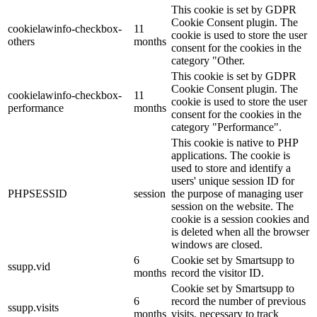
This cookie is set by GDPR
Cookie Consent plugin. The
cookielawinfo-checkbox-
11
cookie is used to store the user
others
months
consent for the cookies in the
category "Other.
This cookie is set by GDPR
Cookie Consent plugin. The
cookielawinfo-checkbox-
11
cookie is used to store the user
performance
months
consent for the cookies in the
category "Performance".
This cookie is native to PHP
applications. The cookie is
used to store and identify a
users' unique session ID for
PHPSESSID
session
the purpose of managing user
session on the website. The
cookie is a session cookies and
is deleted when all the browser
windows are closed.
6
Cookie set by Smartsupp to
ssupp.vid
months
record the visitor ID.
Cookie set by Smartsupp to
6
record the number of previous
ssupp.visits
months
visits, necessary to track