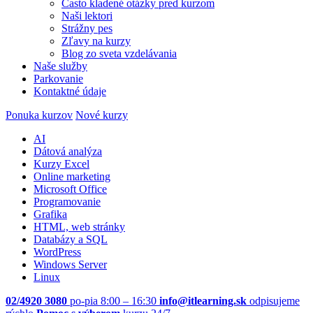
Často kladené otázky pred kurzom
Naši lektori
Strážny pes
Zľavy na kurzy
Blog zo sveta vzdelávania
Naše služby
Parkovanie
Kontaktné údaje
Ponuka kurzov
Nové kurzy
AI
Dátová analýza
Kurzy Excel
Online marketing
Microsoft Office
Programovanie
Grafika
HTML, web stránky
Databázy a SQL
WordPress
Windows Server
Linux
02/4920 3080
po-pia 8:00 – 16:30
info@itlearning.sk
odpisujeme