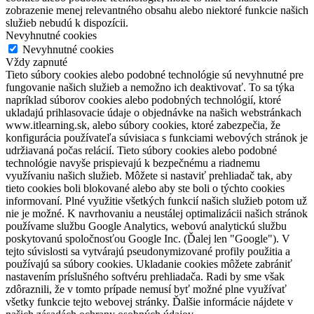
zobrazenie menej relevantného obsahu alebo niektoré funkcie našich
služieb nebudú k dispozícii.
Nevyhnutné cookies
Nevyhnutné cookies
Vždy zapnuté
Tieto súbory cookies alebo podobné technológie sú nevyhnutné pre
fungovanie našich služieb a nemožno ich deaktivovať. To sa týka
napríklad súborov cookies alebo podobných technológií, ktoré
ukladajú prihlasovacie údaje o objednávke na našich webstránkach
www.itlearning.sk, alebo súbory cookies, ktoré zabezpečia, že
konfigurácia používateľa súvisiaca s funkciami webových stránok je
udržiavaná počas relácií. Tieto súbory cookies alebo podobné
technológie navyše prispievajú k bezpečnému a riadnemu
využívaniu našich služieb. Môžete si nastaviť prehliadač tak, aby
tieto cookies boli blokované alebo aby ste boli o týchto cookies
informovaní. Plné využitie všetkých funkcií našich služieb potom už
nie je možné. K navrhovaniu a neustálej optimalizácii našich stránok
používame službu Google Analytics, webovú analytickú službu
poskytovanú spoločnosťou Google Inc. (Ďalej len "Google"). V
tejto súvislosti sa vytvárajú pseudonymizované profily použitia a
používajú sa súbory cookies. Ukladanie cookies môžete zabrániť
nastavením príslušného softvéru prehliadača. Radi by sme však
zdôraznili, že v tomto prípade nemusí byť možné plne využívať
všetky funkcie tejto webovej stránky. Ďalšie informácie nájdete v