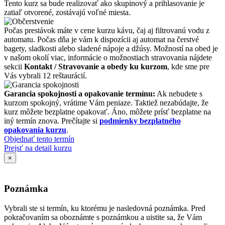
Tento kurz sa bude realizovať ako skupinový a prihlasovanie je
zatiaľ otvorené, zostávajú voľné miesta.
Počas prestávok máte v cene kurzu kávu, čaj aj filtrovanú vodu z
automatu. Počas dňa je vám k dispozícii aj automat na čerstvé
bagety, sladkosti alebo sladené nápoje a džúsy. Možností na obed je
v našom okolí viac, informácie o možnostiach stravovania nájdete
sekcii
Kontakt / Stravovanie a obedy ku kurzom
, kde sme pre
Vás vybrali 12 reštaurácií.
Garancia spokojnosti a opakovanie termínu:
Ak nebudete s
kurzom spokojný, vrátime Vám peniaze. Taktiež nezabúdajte, že
kurz môžete bezplatne opakovať. Áno, môžete prísť bezplatne na
iný termín znova. Prečítajte si
podmienky bezplatného
opakovania kurzu
.
Objednať tento termín
Prejsť na detail kurzu
×
Poznámka
Vybrali ste si termín, ku ktorému je nasledovná poznámka. Pred
pokračovaním sa oboznámte s poznámkou a uistite sa, že Vám