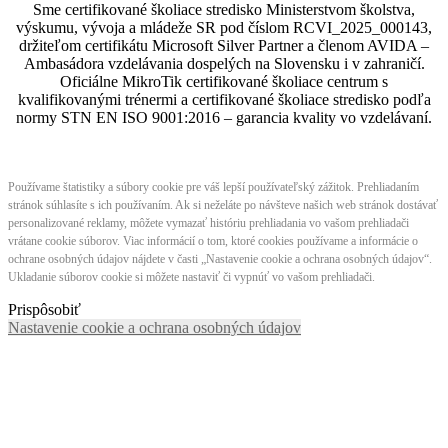
Sme certifikované školiace stredisko Ministerstvom školstva,
výskumu, vývoja a mládeže SR pod číslom RCVI_2025_000143,
držiteľom certifikátu Microsoft Silver Partner a členom AVIDA –
Ambasádora vzdelávania dospelých na Slovensku i v zahraničí.​​​​​​​​​​​​​​​​
Oficiálne MikroTik certifikované školiace centrum s
kvalifikovanými trénermi ​​​​​​​​​​a certifikované školiace stredisko podľa
normy STN EN ISO 9001:2016 – garancia kvality vo vzdelávaní.
Používame štatistiky a súbory cookie pre váš lepší používateľský zážitok. Prehliadaním
stránok súhlasíte s ich používaním. Ak si neželáte po návšteve našich web stránok dostávať
personalizované reklamy, môžete vymazať históriu prehliadania vo vašom prehliadači
vrátane cookie súborov. Viac informácií o tom, ktoré cookies používame a informácie o
ochrane osobných údajov nájdete v časti „Nastavenie cookie a ochrana osobných údajov“.
Ukladanie súborov cookie si môžete nastaviť či vypnúť vo vašom prehliadači.
Prispôsobiť
Nastavenie cookie a ochrana osobných údajov