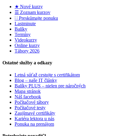
★ Nové kurzy
☰ Zoznam kurzov
∷ Preskúmajte ponuku
Lastminute
Balíky
Termíny
Videokurzy
Online kurzy
Tábory 2026
Ostatné služby a odkazy
Letná súťaž cestujte s certifikátom
Blog – naše IT články
Balíky PLUS – nielen pre náročných
Mapa stránok
Náš facebook
Počítačové tábory
Počítačové testy
Zaujímavé certifikáty
Kariéra lektora u nás
Ponuka na prenájom
Potrebujete poradiť?