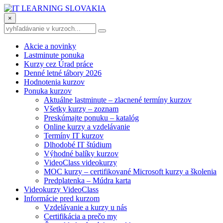
×
Akcie a novinky
Lastminute ponuka
Kurzy cez Úrad práce
Denné letné tábory 2026
Hodnotenia kurzov
Ponuka kurzov
Aktuálne lastminute – zlacnené termíny kurzov
Všetky kurzy – zoznam
Preskúmajte ponuku – katalóg
Online kurzy a vzdelávanie
Termíny IT kurzov
Dlhodobé IT štúdium
Výhodné balíky kurzov
VideoClass videokurzy
MOC kurzy – certifikované Microsoft kurzy a školenia
Predplatenka – Múdra karta
Videokurzy VideoClass
Informácie pred kurzom
Vzdelávanie a kurzy u nás
Certifikácia a prečo my