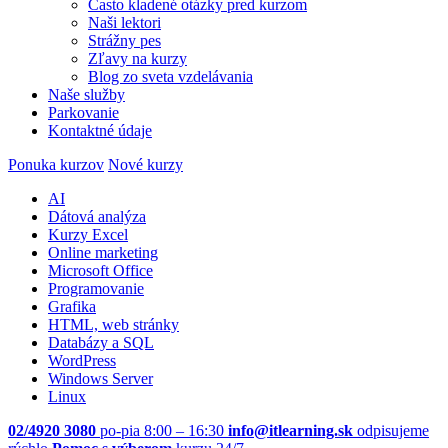
Často kladené otázky pred kurzom
Naši lektori
Strážny pes
Zľavy na kurzy
Blog zo sveta vzdelávania
Naše služby
Parkovanie
Kontaktné údaje
Ponuka kurzov
Nové kurzy
AI
Dátová analýza
Kurzy Excel
Online marketing
Microsoft Office
Programovanie
Grafika
HTML, web stránky
Databázy a SQL
WordPress
Windows Server
Linux
02/4920 3080
po-pia 8:00 – 16:30
info@itlearning.sk
odpisujeme