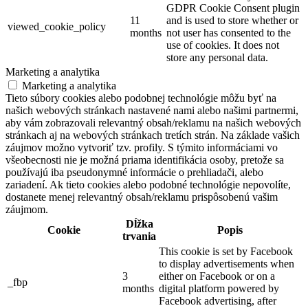
GDPR Cookie Consent plugin
11
and is used to store whether or
viewed_cookie_policy
months
not user has consented to the
use of cookies. It does not
store any personal data.
Marketing a analytika
Marketing a analytika
Tieto súbory cookies alebo podobnej technológie môžu byť na
našich webových stránkach nastavené nami alebo našimi partnermi,
aby vám zobrazovali relevantný obsah/reklamu na našich webových
stránkach aj na webových stránkach tretích strán. Na základe vašich
záujmov možno vytvoriť tzv. profily. S týmito informáciami vo
všeobecnosti nie je možná priama identifikácia osoby, pretože sa
používajú iba pseudonymné informácie o prehliadači, alebo
zariadení. Ak tieto cookies alebo podobné technológie nepovolíte,
dostanete menej relevantný obsah/reklamu prispôsobenú vašim
záujmom.
Dĺžka
Cookie
Popis
trvania
This cookie is set by Facebook
to display advertisements when
3
either on Facebook or on a
_fbp
months
digital platform powered by
Facebook advertising, after