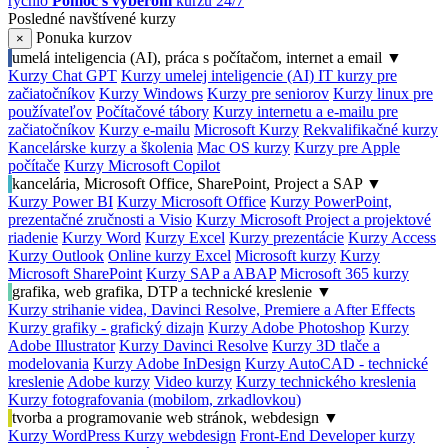
rýchlo
Pomoc s výberom
kurzu 24/7
Posledné navštívené kurzy
Ponuka kurzov
×
umelá inteligencia (AI), práca s počítačom, internet a email
▼
Kurzy Chat GPT
Kurzy umelej inteligencie (AI)
IT kurzy pre
začiatočníkov
Kurzy Windows
Kurzy pre seniorov
Kurzy linux pre
používateľov
Počítačové tábory
Kurzy internetu a e-mailu pre
začiatočníkov
Kurzy e-mailu
Microsoft Kurzy
Rekvalifikačné kurzy
Kancelárske kurzy a školenia
Mac OS kurzy
Kurzy pre Apple
počítače
Kurzy Microsoft Copilot
kancelária, Microsoft Office, SharePoint, Project a SAP
▼
Kurzy Power BI
Kurzy Microsoft Office
Kurzy PowerPoint,
prezentačné zručnosti a Visio
Kurzy Microsoft Project a projektové
riadenie
Kurzy Word
Kurzy Excel
Kurzy prezentácie
Kurzy Access
Kurzy Outlook
Online kurzy Excel
Microsoft kurzy
Kurzy
Microsoft SharePoint
Kurzy SAP a ABAP
Microsoft 365 kurzy
grafika, web grafika, DTP a technické kreslenie
▼
Kurzy strihanie videa, Davinci Resolve, Premiere a After Effects
Kurzy grafiky - grafický dizajn
Kurzy Adobe Photoshop
Kurzy
Adobe Illustrator
Kurzy Davinci Resolve
Kurzy 3D tlače a
modelovania
Kurzy Adobe InDesign
Kurzy AutoCAD - technické
kreslenie
Adobe kurzy
Video kurzy
Kurzy technického kreslenia
Kurzy fotografovania (mobilom, zrkadlovkou)
tvorba a programovanie web stránok, webdesign
▼
Kurzy WordPress
Kurzy webdesign
Front-End Developer kurzy