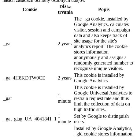
našich zásadách ochrany osobných údajov.
Dĺžka
Cookie
Popis
trvania
The _ga cookie, installed by
Google Analytics, calculates
visitor, session and campaign
data and also keeps track of
site usage for the site's
_ga
2 years
analytics report. The cookie
stores information
anonymously and assigns a
randomly generated number to
recognize unique visitors.
This cookie is installed by
_ga_4H8KDTW0CE
2 years
Google Analytics.
This cookie is installed by
Google Universal Analytics to
1
_gat
restrain request rate and thus
minute
limit the collection of data on
high traffic sites.
1
Set by Google to distinguish
_gat_gtag_UA_4041841_1
minute
users.
Installed by Google Analytics,
_gid cookie stores information