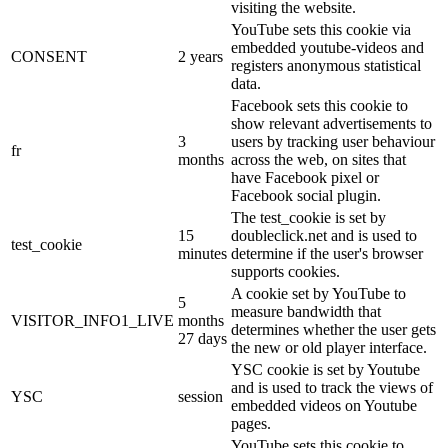
visiting the website.
YouTube sets this cookie via
embedded youtube-videos and
CONSENT
2 years
registers anonymous statistical
data.
Facebook sets this cookie to
show relevant advertisements to
3
users by tracking user behaviour
fr
months
across the web, on sites that
have Facebook pixel or
Facebook social plugin.
The test_cookie is set by
15
doubleclick.net and is used to
test_cookie
minutes
determine if the user's browser
supports cookies.
A cookie set by YouTube to
5
measure bandwidth that
VISITOR_INFO1_LIVE
months
determines whether the user gets
27 days
the new or old player interface.
YSC cookie is set by Youtube
and is used to track the views of
YSC
session
embedded videos on Youtube
pages.
YouTube sets this cookie to