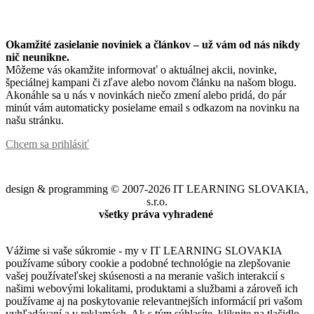
Okamžité zasielanie noviniek a článkov – u
ž vám od nás nikdy
nič neunikne.
Môžeme vás okamžite informovať o aktuálnej akcii, novinke,
špeciálnej kampani či zľave alebo novom článku na našom blogu.
Akonáhle sa u nás v novinkách niečo zmení alebo pridá, do pár
minút vám automaticky posielame email s odkazom na novinku na
našu stránku.
Chcem sa prihlásiť
design & programming © 2007-2026 IT LEARNING SLOVAKIA,
s.r.o.
všetky práva vyhradené
Vážime si vaše súkromie - my v IT LEARNING SLOVAKIA
používame súbory cookie a podobné technológie na zlepšovanie
vašej používateľskej skúsenosti a na meranie vašich interakcií s
našimi webovými lokalitami, produktami a službami a zároveň ich
používame aj na poskytovanie relevantnejších informácií pri vašom
vyhľadávaní a v reklamách. Ak s tým súhlasíte, kliknite na tlačidlo