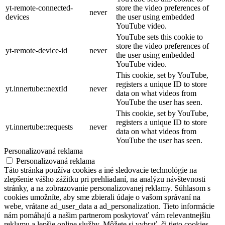
yt-remote-connected-
store the video preferences of
never
devices
the user using embedded
YouTube video.
YouTube sets this cookie to
store the video preferences of
yt-remote-device-id
never
the user using embedded
YouTube video.
This cookie, set by YouTube,
registers a unique ID to store
yt.innertube::nextId
never
data on what videos from
YouTube the user has seen.
This cookie, set by YouTube,
registers a unique ID to store
yt.innertube::requests
never
data on what videos from
YouTube the user has seen.
Personalizovaná reklama
Personalizovaná reklama
Táto stránka používa cookies a iné sledovacie technológie na
zlepšenie vášho zážitku pri prehliadaní, na analýzu návštevnosti
stránky, a na zobrazovanie personalizovanej reklamy. Súhlasom s
cookies umožníte, aby sme zbierali údaje o vašom správaní na
webe, vrátane ad_user_data a ad_personalization. Tieto informácie
nám pomáhajú a našim partnerom poskytovať vám relevantnejšiu
reklamu a lepšie online služby. Môžete si vybrať, či tieto cookies