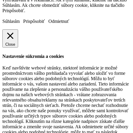
Súhlasím. Ak chcete obmedziť súbory cookie, kliknite na tlačidlo
Prispôsobiť.
Súhlasím
Prispôsobiť
Odmietnuť
Close
Nastavenie súkromia a cookies
Keď navštívite webové stránky, niektoré informácie je možné
prostredníctvom vášho prehliadača vyvolať alebo uložiť vo forme
súborov cookies alebo podobných technológií. Môžu to byť
informácie o vás, vašom nastavení alebo zariadení. Tieto informácie
používame na zlepšenie a personalizáciu vášho používateľského
dojmu na našich webových stránkach - vrátane zobrazovania
relevantného obsahu/reklamy na stránkach poskytovateľov tretích
strán, či na sociálnych sieťach. Pretože chceme nechať rozhodnutie
na vás, ako chcete naše ponuky využívať, môžete sami kontrolovať
používanie určitých typov súborov cookies alebo podobných
technológií. Kliknutím na rôzne kategórie nadpisov získate ďalšie
informácie a zmeníte svoje nastavenia. Ak odmietnete určité súbory
cookies alebo podobné technológie, môže to mať za následok