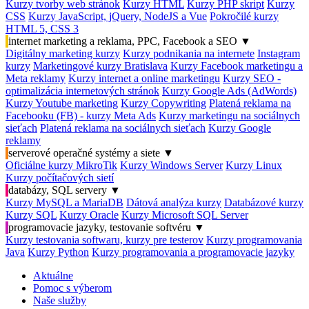
Kurzy tvorby web stránok
Kurzy HTML
Kurzy PHP skript
Kurzy
CSS
Kurzy JavaScript, jQuery, NodeJS a Vue
Pokročilé kurzy
HTML 5, CSS 3
internet marketing a reklama, PPC, Facebook a SEO
▼
Digitálny marketing kurzy
Kurzy podnikania na internete
Instagram
kurzy
Marketingové kurzy Bratislava
Kurzy Facebook marketingu a
Meta reklamy
Kurzy internet a online marketingu
Kurzy SEO -
optimalizácia internetových stránok
Kurzy Google Ads (AdWords)
Kurzy Youtube marketing
Kurzy Copywriting
Platená reklama na
Facebooku (FB) - kurzy Meta Ads
Kurzy marketingu na sociálnych
sieťach
Platená reklama na sociálnych sieťach
Kurzy Google
reklamy
serverové operačné systémy a siete
▼
Oficiálne kurzy MikroTik
Kurzy Windows Server
Kurzy Linux
Kurzy počítačových sietí
databázy, SQL servery
▼
Kurzy MySQL a MariaDB
Dátová analýza kurzy
Databázové kurzy
Kurzy SQL
Kurzy Oracle
Kurzy Microsoft SQL Server
programovacie jazyky, testovanie softvéru
▼
Kurzy testovania softwaru, kurzy pre testerov
Kurzy programovania
Java
Kurzy Python
Kurzy programovania a programovacie jazyky
Aktuálne
Pomoc s výberom
Naše služby