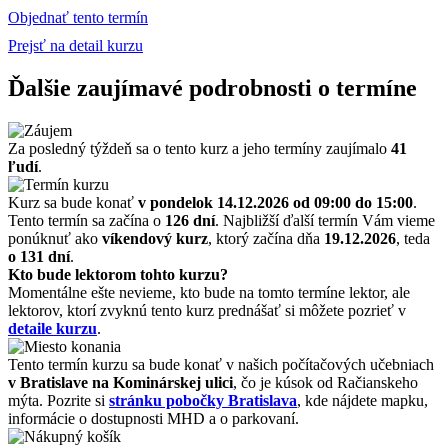
Objednať tento termín
Prejsť na detail kurzu
Ďalšie zaujímavé podrobnosti o termíne
Za posledný týždeň sa o tento kurz a jeho termíny zaujímalo
41
ľudí
.
Kurz sa bude konať
v pondelok 14.12.2026
od 09:00 do 15:00
.
Tento termín sa začína o
126 dní
. Najbližší ďalší termín Vám vieme
ponúknuť ako
víkendový kurz
, ktorý začína dňa
19.12.2026
, teda
o 131 dní
.
Kto bude lektorom tohto kurzu?
Momentálne ešte nevieme, kto bude na tomto termíne lektor, ale
lektorov, ktorí zvyknú tento kurz prednášať si môžete pozrieť v
detaile kurzu
.
Tento termín kurzu sa bude konať v našich počítačových učebniach
v Bratislave na Kominárskej ulici
, čo je kúsok od Račianskeho
mýta. Pozrite si
stránku pobočky Bratislava
, kde nájdete mapku,
informácie o dostupnosti MHD a o parkovaní.