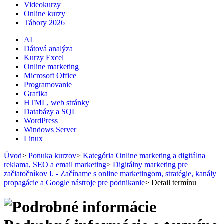
Videokurzy
Online kurzy
Tábory 2026
AI
Dátová analýza
Kurzy Excel
Online marketing
Microsoft Office
Programovanie
Grafika
HTML, web stránky
Databázy a SQL
WordPress
Windows Server
Linux
Úvod
>
Ponuka kurzov
>
Kategória Online marketing a digitálna
reklama, SEO a email marketing
>
Digitálny marketing pre
začiatočníkov I. - Začíname s online marketingom, stratégie, kanály
propagácie a Google nástroje pre podnikanie
>
Detail termínu