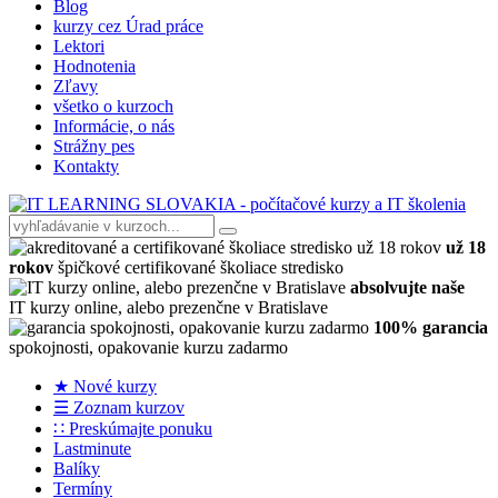
Blog
kurzy cez Úrad práce
Lektori
Hodnotenia
Zľavy
všetko o kurzoch
Informácie, o nás
Strážny pes
Kontakty
už 18
rokov
špičkové certifikované školiace stredisko
absolvujte naše
IT kurzy online, alebo prezenčne v Bratislave
100% garancia
spokojnosti, opakovanie kurzu zadarmo
★ Nové kurzy
☰ Zoznam kurzov
∷ Preskúmajte ponuku
Lastminute
Balíky
Termíny