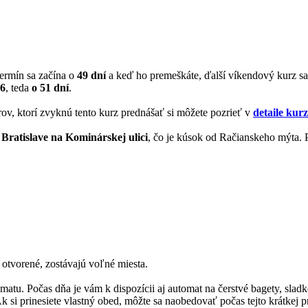
termín sa začína o
49 dní
a keď ho premeškáte, ďalší víkendový kurz s
26
, teda
o 51 dní
.
rov, ktorí zvyknú tento kurz prednášať si môžete pozrieť v
detaile kur
 Bratislave na Kominárskej ulici
, čo je kúsok od Račianskeho mýta. P
 otvorené, zostávajú voľné miesta.
matu. Počas dňa je vám k dispozícii aj automat na čerstvé bagety, slad
si prinesiete vlastný obed, môžte sa naobedovať počas tejto krátkej p