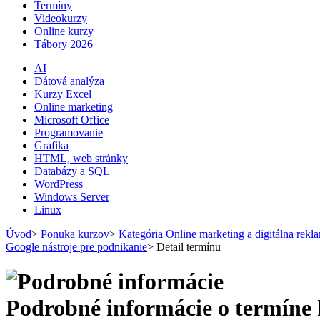
Termíny
Videokurzy
Online kurzy
Tábory 2026
AI
Dátová analýza
Kurzy Excel
Online marketing
Microsoft Office
Programovanie
Grafika
HTML, web stránky
Databázy a SQL
WordPress
Windows Server
Linux
Úvod
>
Ponuka kurzov
>
Kategória Online marketing a digitálna rek
Google nástroje pre podnikanie
>
Detail termínu
Podrobné informácie o termíne