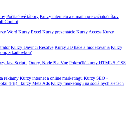
ľov
Počítačové tábory
Kurzy internetu a e-mailu pre začiatočníkov
ft Copilot
rzy Word
Kurzy Excel
Kurzy prezentácie
Kurzy Access
Kurzy
trator
Kurzy Davinci Resolve
Kurzy 3D tlače a modelovania
Kurzy
lom, zrkadlovkou)
zy JavaScript, jQuery, NodeJS a Vue
Pokročilé kurzy HTML 5, CSS
ta reklamy
Kurzy internet a online marketingu
Kurzy SEO -
ooku (FB) - kurzy Meta Ads
Kurzy marketingu na sociálnych sieťach