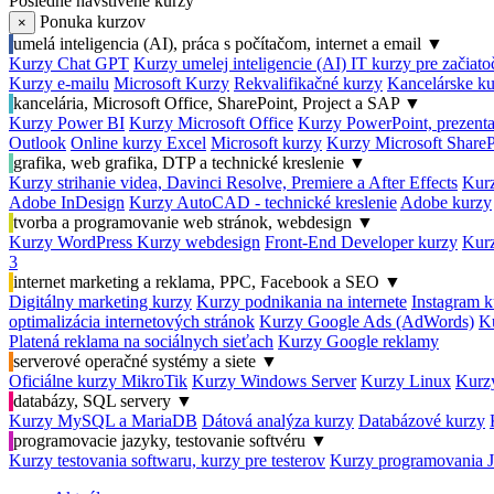
Posledné navštívené kurzy
Ponuka kurzov
×
umelá inteligencia (AI), práca s počítačom, internet a email
▼
Kurzy Chat GPT
Kurzy umelej inteligencie (AI)
IT kurzy pre začiat
Kurzy e-mailu
Microsoft Kurzy
Rekvalifikačné kurzy
Kancelárske ku
kancelária, Microsoft Office, SharePoint, Project a SAP
▼
Kurzy Power BI
Kurzy Microsoft Office
Kurzy PowerPoint, prezenta
Outlook
Online kurzy Excel
Microsoft kurzy
Kurzy Microsoft ShareP
grafika, web grafika, DTP a technické kreslenie
▼
Kurzy strihanie videa, Davinci Resolve, Premiere a After Effects
Kurz
Adobe InDesign
Kurzy AutoCAD - technické kreslenie
Adobe kurzy
tvorba a programovanie web stránok, webdesign
▼
Kurzy WordPress
Kurzy webdesign
Front-End Developer kurzy
Kurz
3
internet marketing a reklama, PPC, Facebook a SEO
▼
Digitálny marketing kurzy
Kurzy podnikania na internete
Instagram k
optimalizácia internetových stránok
Kurzy Google Ads (AdWords)
K
Platená reklama na sociálnych sieťach
Kurzy Google reklamy
serverové operačné systémy a siete
▼
Oficiálne kurzy MikroTik
Kurzy Windows Server
Kurzy Linux
Kurzy
databázy, SQL servery
▼
Kurzy MySQL a MariaDB
Dátová analýza kurzy
Databázové kurzy
programovacie jazyky, testovanie softvéru
▼
Kurzy testovania softwaru, kurzy pre testerov
Kurzy programovania 