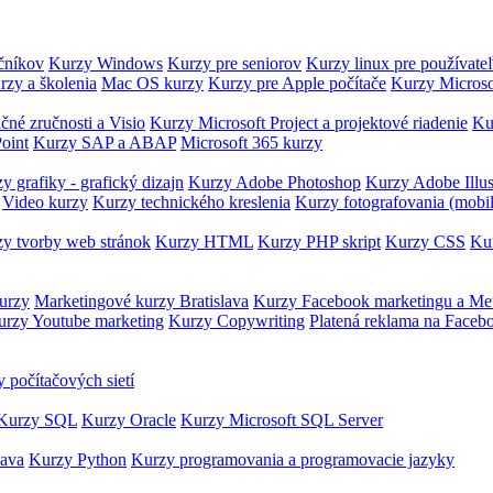
očníkov
Kurzy Windows
Kurzy pre seniorov
Kurzy linux pre používate
rzy a školenia
Mac OS kurzy
Kurzy pre Apple počítače
Kurzy Microso
čné zručnosti a Visio
Kurzy Microsoft Project a projektové riadenie
Ku
oint
Kurzy SAP a ABAP
Microsoft 365 kurzy
y grafiky - grafický dizajn
Kurzy Adobe Photoshop
Kurzy Adobe Illus
Video kurzy
Kurzy technického kreslenia
Kurzy fotografovania (mobi
y tvorby web stránok
Kurzy HTML
Kurzy PHP skript
Kurzy CSS
Kur
urzy
Marketingové kurzy Bratislava
Kurzy Facebook marketingu a Me
urzy Youtube marketing
Kurzy Copywriting
Platená reklama na Faceb
 počítačových sietí
Kurzy SQL
Kurzy Oracle
Kurzy Microsoft SQL Server
Java
Kurzy Python
Kurzy programovania a programovacie jazyky