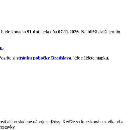
a bude konať
o 91 dní
, teda dňa
07.11.2026
. Najbližší ďalší termín
zu
.
ozrite si
stránku pobočky Bratislava
, kde nájdete mapku,
kosti alebo sladené nápoje a džúsy. Keďže sa kurz koná cez víkend a
restávky.