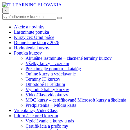
×
Akcie a novinky
Lastminute ponuka
Kurzy cez Úrad práce
Denné letné tábory 2026
Hodnotenia kurzov
Ponuka kurzov
Aktuálne lastminute – zlacnené termíny kurzov
Všetky kurzy – zoznam
Preskúmajte ponuku – katalóg
Online kurzy a vzdelávanie
Termíny IT kurzov
Dlhodobé IT štúdium
Výhodné balíky kurzov
VideoClass videokurzy
MOC kurzy – certifikované Microsoft kurzy a školenia
Predplatenka – Múdra karta
Videokurzy VideoClass
Informácie pred kurzom
Vzdelávanie a kurzy u nás
Certifikácia a prečo my