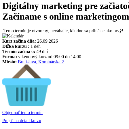
Digitálny marketing pre začiato
Začíname s online marketingom, 
Tento termín je otvorený, neváhajte, kľudne sa prihláste ako prvý!
Kurz začína dňa:
26.09.2026
Dĺžka kurzu :
1 deň
Termín začína o:
49 dní
Forma:
víkendový kurz od 09:00 do 14:00
Miesto:
Bratislava, Kominárska 2
Objednať tento termín
Prejsť na detail kurzu