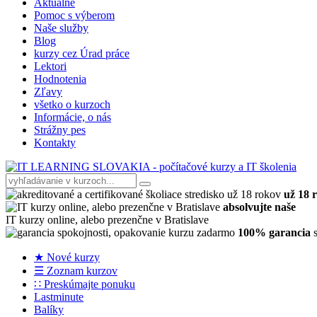
Aktuálne
Pomoc s výberom
Naše služby
Blog
kurzy cez Úrad práce
Lektori
Hodnotenia
Zľavy
všetko o kurzoch
Informácie, o nás
Strážny pes
Kontakty
už 18 
absolvujte naše
IT kurzy online, alebo prezenčne v Bratislave
100% garancia
s
★ Nové kurzy
☰ Zoznam kurzov
∷ Preskúmajte ponuku
Lastminute
Balíky