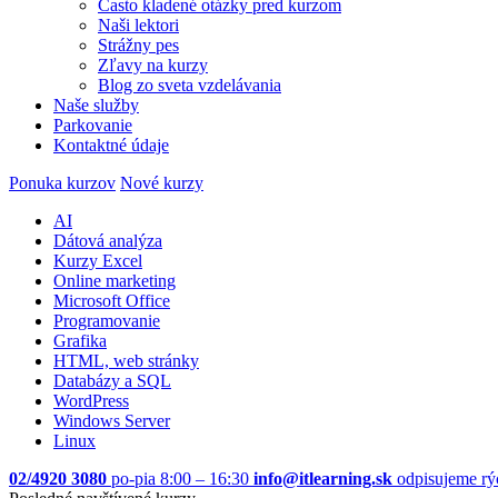
Často kladené otázky pred kurzom
Naši lektori
Strážny pes
Zľavy na kurzy
Blog zo sveta vzdelávania
Naše služby
Parkovanie
Kontaktné údaje
Ponuka kurzov
Nové kurzy
AI
Dátová analýza
Kurzy Excel
Online marketing
Microsoft Office
Programovanie
Grafika
HTML, web stránky
Databázy a SQL
WordPress
Windows Server
Linux
02/4920 3080
po-pia 8:00 – 16:30
info@itlearning.sk
odpisujeme rý