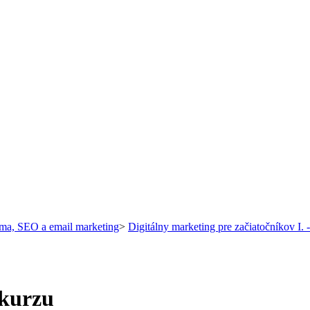
lama, SEO a email marketing
>
Digitálny marketing pre začiatočníkov I. 
 kurzu