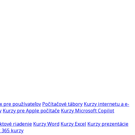
x pre používateľov
Počítačové tábory
Kurzy internetu a e-
y
Kurzy pre Apple počítače
Kurzy Microsoft Copilot
ktové riadenie
Kurzy Word
Kurzy Excel
Kurzy prezentácie
 365 kurzy