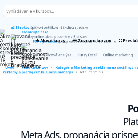
už 18 rokov
špičkové certifikované školiace stredisko
absolvujte naše
IT kurzy online, alebo prezenčne v Bratislave
★ Nové kurzy
☰ Zoznam kurzov
∷ Presk
100% garancia
spokojnosti, opakovanie kurzu zadarmo
AI
Dátová analýza
Kurzy Excel
Online marketing
Úvod
>
Ponuka kurzov
>
Kategória Marketing a reklama na sociálnych 
reklamy a predaj cez business manager
>
Detail termínu
Po
Pla
Meta Ads, propagácia príspev