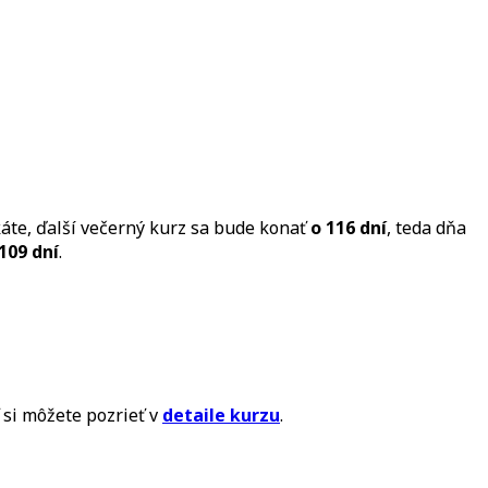
te, ďalší večerný kurz sa bude konať
o 116 dní
, teda dňa
109 dní
.
 si môžete pozrieť v
detaile kurzu
.