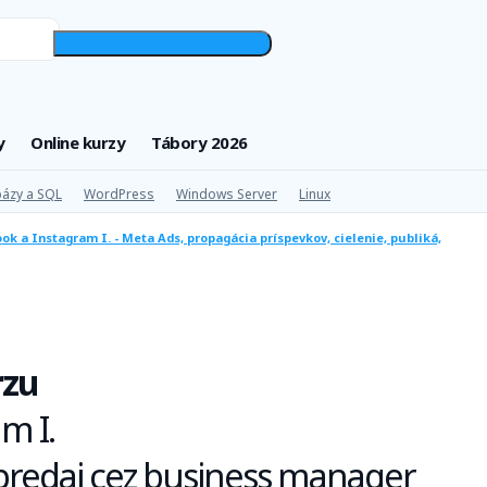
y
Online kurzy
Tábory 2026
ázy a SQL
WordPress
Windows Server
Linux
k a Instagram I. - Meta Ads, propagácia príspevkov, cielenie, publiká,
rzu
m I.
a predaj cez business manager