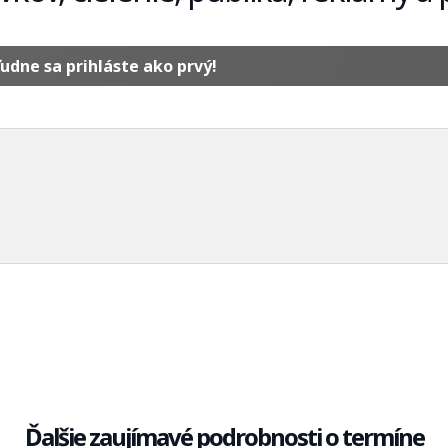
udne sa prihláste ako prvý!
Ďalšie zaujímavé podrobnosti o termíne