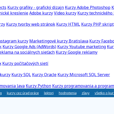
ects
Kurzy grafiky - grafický dizajn
Kurzy Adobe Photoshop
K
nické kreslenie
Adobe kurzy
Video kurzy
Kurzy technického 
rzy
Kurzy tvorby web stránok
Kurzy HTML
Kurzy PHP skript
nstagram kurzy
Marketingové kurzy Bratislava
Kurzy Faceb
k
Kurzy Google Ads (AdWords)
Kurzy Youtube marketing
Kur
eklama na sociálnych sieťach
Kurzy Google reklamy
x
Kurzy počítačových sietí
kurzy
Kurzy SQL
Kurzy Oracle
Kurzy Microsoft SQL Server
movania Java
Kurzy Python
Kurzy programovania a program
g
kurzy cez úrad práce
lektori
hodnotenia
zľavy
všetko o ku