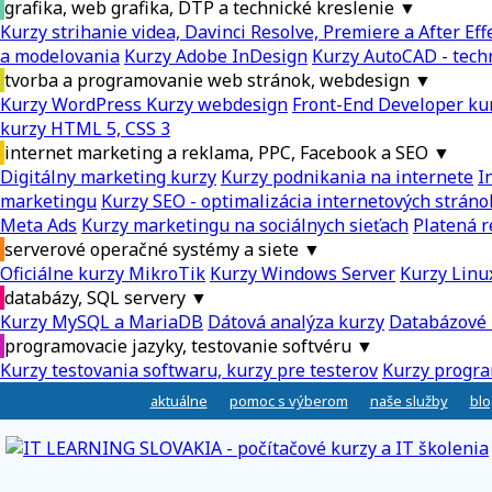
grafika, web grafika, DTP a technické kreslenie
▼
Kurzy strihanie videa, Davinci Resolve, Premiere a After Eff
a modelovania
Kurzy Adobe InDesign
Kurzy AutoCAD - tech
tvorba a programovanie web stránok, webdesign
▼
Kurzy WordPress
Kurzy webdesign
Front-End Developer ku
kurzy HTML 5, CSS 3
internet marketing a reklama, PPC, Facebook a SEO
▼
Digitálny marketing kurzy
Kurzy podnikania na internete
I
marketingu
Kurzy SEO - optimalizácia internetových stráno
Meta Ads
Kurzy marketingu na sociálnych sieťach
Platená r
serverové operačné systémy a siete
▼
Oficiálne kurzy MikroTik
Kurzy Windows Server
Kurzy Linu
databázy, SQL servery
▼
Kurzy MySQL a MariaDB
Dátová analýza kurzy
Databázové 
programovacie jazyky, testovanie softvéru
▼
Kurzy testovania softwaru, kurzy pre testerov
Kurzy progra
aktuálne
pomoc s výberom
naše služby
blo