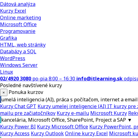
Dátová analýza
Kurzy Excel
Online marketing
Microsoft Office
Programovanie
Grafika
HTML, web stránky
Databázy a SQL
WordPress
Windows Server
Linux
02/4920 3080
po-pia 8:00 – 16:30
info@itlearning.sk
odpis
Posledné navštívené kurzy
Ponuka kurzov
×
umelá inteligencia (AI), práca s počítačom, internet a email
Kurzy Chat GPT
Kurzy umelej inteligencie (AI)
IT kurzy pre 
mailu pre začiatočníkov
Kurzy e-mailu
Microsoft Kurzy
Rekv
kancelária, Microsoft Office, SharePoint, Project a SAP
▼
Kurzy Power BI
Kurzy Microsoft Office
Kurzy PowerPoint, pr
Kurzy Access
Kurzy Outlook
Online kurzy Excel
Microsoft k