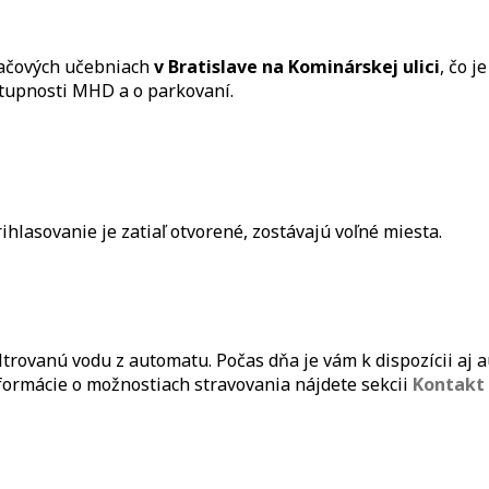
tačových učebniach
v Bratislave na Kominárskej ulici
, čo j
stupnosti MHD a o parkovaní.
hlasovanie je zatiaľ otvorené, zostávajú voľné miesta.
iltrovanú vodu z automatu. Počas dňa je vám k dispozícii aj 
nformácie o možnostiach stravovania nájdete sekcii
Kontakt 