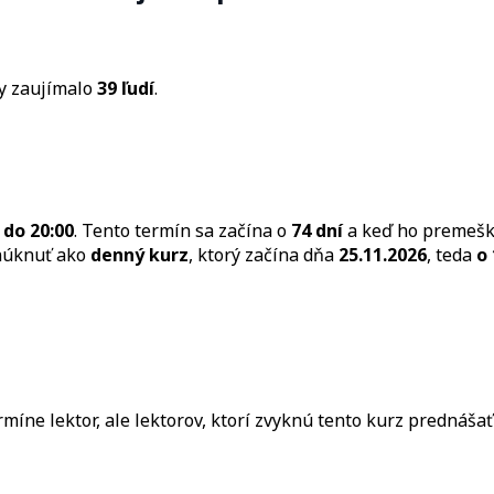
ny zaujímalo
39 ľudí
.
 do 20:00
. Tento termín sa začína o
74 dní
a keď ho premešká
onúknuť ako
denný kurz
, ktorý začína dňa
25.11.2026
, teda
o 
ne lektor, ale lektorov, ktorí zvyknú tento kurz prednášať