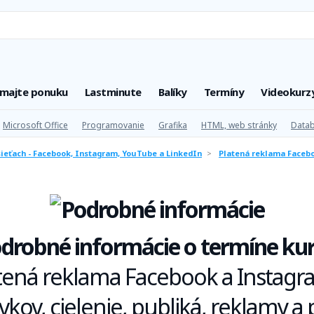
úmajte ponuku
Lastminute
Balíky
Termíny
Videokurz
Microsoft Office
Programovanie
Grafika
HTML, web stránky
Datab
sieťach - Facebook, Instagram, YouTube a LinkedIn
>
Platená reklama Faceboo
drobné informácie o termíne ku
tená reklama Facebook a Instagra
kov, cielenie, publiká, reklamy 