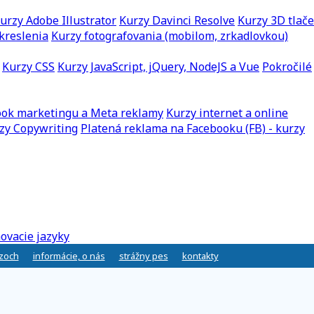
urzy Adobe Illustrator
Kurzy Davinci Resolve
Kurzy 3D tlače
kreslenia
Kurzy fotografovania (mobilom, zrkadlovkou)
Kurzy CSS
Kurzy JavaScript, jQuery, NodeJS a Vue
Pokročilé
ook marketingu a Meta reklamy
Kurzy internet a online
zy Copywriting
Platená reklama na Facebooku (FB) - kurzy
ovacie jazyky
rzoch
informácie, o nás
strážny pes
kontakty