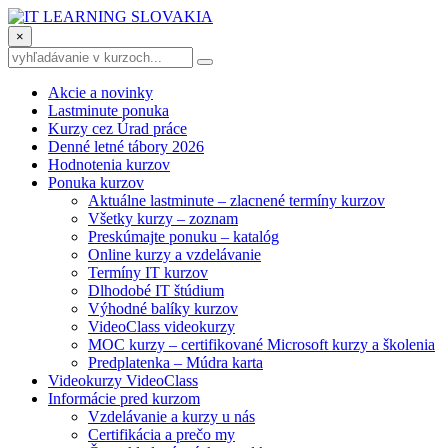
×
Akcie a novinky
Lastminute ponuka
Kurzy cez Úrad práce
Denné letné tábory 2026
Hodnotenia kurzov
Ponuka kurzov
Aktuálne lastminute – zlacnené termíny kurzov
Všetky kurzy – zoznam
Preskúmajte ponuku – katalóg
Online kurzy a vzdelávanie
Termíny IT kurzov
Dlhodobé IT štúdium
Výhodné balíky kurzov
VideoClass videokurzy
MOC kurzy – certifikované Microsoft kurzy a školenia
Predplatenka – Múdra karta
Videokurzy VideoClass
Informácie pred kurzom
Vzdelávanie a kurzy u nás
Certifikácia a prečo my