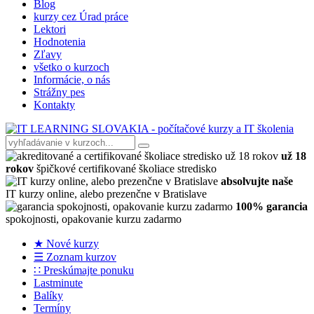
Blog
kurzy cez Úrad práce
Lektori
Hodnotenia
Zľavy
všetko o kurzoch
Informácie, o nás
Strážny pes
Kontakty
už 18
rokov
špičkové certifikované školiace stredisko
absolvujte naše
IT kurzy online, alebo prezenčne v Bratislave
100% garancia
spokojnosti, opakovanie kurzu zadarmo
★ Nové kurzy
☰ Zoznam kurzov
∷ Preskúmajte ponuku
Lastminute
Balíky
Termíny