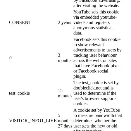
by Facebook advertising,
after visiting the website.
YouTube sets this cookie
via embedded youtube-
CONSENT
2 years
videos and registers
anonymous statistical
data.
Facebook sets this cookie
to show relevant
advertisements to users by
3
tracking user behaviour
fr
months
across the web, on sites
that have Facebook pixel
or Facebook social
plugin.
The test_cookie is set by
doubleclick.net and is
15
test_cookie
used to determine if the
minutes
user's browser supports
cookies.
A cookie set by YouTube
5
to measure bandwidth that
VISITOR_INFO1_LIVE
months
determines whether the
27 days
user gets the new or old