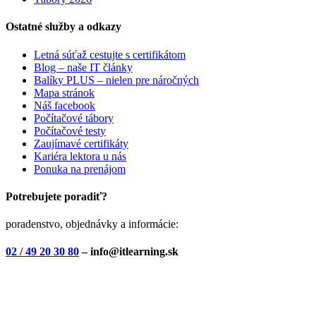
Ostatné služby a odkazy
Letná súťaž cestujte s certifikátom
Blog – naše IT články
Balíky PLUS – nielen pre náročných
Mapa stránok
Náš facebook
Počítačové tábory
Počítačové testy
Zaujímavé certifikáty
Kariéra lektora u nás
Ponuka na prenájom
Potrebujete poradiť?
poradenstvo, objednávky a informácie:
02 / 49 20 30 80
– info@itlearning.sk