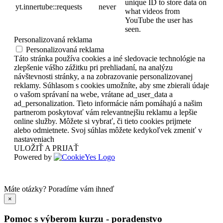
unique ID to store data on
yt.innertube::requests
never
what videos from
YouTube the user has
seen.
Personalizovaná reklama
Personalizovaná reklama
Táto stránka používa cookies a iné sledovacie technológie na
zlepšenie vášho zážitku pri prehliadaní, na analýzu
návštevnosti stránky, a na zobrazovanie personalizovanej
reklamy. Súhlasom s cookies umožníte, aby sme zbierali údaje
o vašom správaní na webe, vrátane ad_user_data a
ad_personalization. Tieto informácie nám pomáhajú a našim
partnerom poskytovať vám relevantnejšiu reklamu a lepšie
online služby. Môžete si vybrať, či tieto cookies prijmete
alebo odmietnete. Svoj súhlas môžete kedykoľvek zmeniť v
nastaveniach
ULOŽIŤ A PRIJAŤ
Powered by
Máte otázky?
Poradíme vám ihneď
×
Pomoc s výberom kurzu - poradenstvo