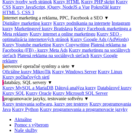
Kurzy tvorby web stránok
Kurzy HTML
Kurzy PHP skript
Kurzy
CSS
Kurzy JavaScript, jQuery, NodeJS a Vue
Pokročilé kurzy
HTML 5, CSS 3
internet marketing a reklama, PPC, Facebook a SEO
▼
Digitálny marketing kurzy
Kurzy podnikania na internete
Instagram
kurzy
Marketingové kurzy Bratislava
Kurzy Facebook marketingu a
Meta reklamy
Kurzy internet a online marketingu
Kurzy SEO -
optimalizácia internetových stránok
Kurzy Google Ads (AdWords)
Kurzy Youtube marketing
Kurzy Copywriting
Platená reklama na
Facebooku (FB) - kurzy Meta Ads
Kurzy marketingu na sociálnych
sieťach
Platená reklama na sociálnych sieťach
Kurzy Google
reklamy
serverové operačné systémy a siete
▼
Oficiálne kurzy MikroTik
Kurzy Windows Server
Kurzy Linux
Kurzy počítačových sietí
databázy, SQL servery
▼
Kurzy MySQL a MariaDB
Dátová analýza kurzy
Databázové kurzy
Kurzy SQL
Kurzy Oracle
Kurzy Microsoft SQL Server
programovacie jazyky, testovanie softvéru
▼
Kurzy testovania softwaru, kurzy pre testerov
Kurzy programovania
Java
Kurzy Python
Kurzy programovania a programovacie jazyky
Aktuálne
Pomoc s výberom
Naše služby