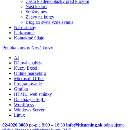
Často kladené otázky pred kurzom
Naši lektori
Strážny pes
Zľavy na kurzy
Blog zo sveta vzdelávania
Naše služby
Parkovanie
Kontaktné údaje
Ponuka kurzov
Nové kurzy
AI
Dátová analýza
Kurzy Excel
Online marketing
Microsoft Office
Programovanie
Grafika
HTML, web stránky
Databázy a SQL
WordPress
Windows Server
Linux
02/4920 3080
po-pia 8:00 – 16:30
info@itlearning.sk
odpisujeme