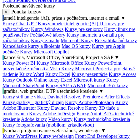
rýchlo
Pomoc s výberom
kurzu 24/7
Posledné navštívené kurzy
Ponuka kurzov
×
umelá inteligencia (AI), práca s počítačom, internet a email
▼
Kurzy Chat GPT
Kurzy umelej inteligencie (AI)
IT kurzy pre
začiatočníkov
Kurzy Windows
Kurzy pre seniorov
Kurzy linux pre
používateľov
Počítačové tábory
Kurzy internetu a e-mailu pre
začiatočníkov
Kurzy e-mailu
Microsoft Kurzy
Rekvalifikačné kurzy
Kancelárske kurzy a školenia
Mac OS kurzy
Kurzy pre Apple
počítače
Kurzy Microsoft Copilot
kancelária, Microsoft Office, SharePoint, Project a SAP
▼
Kurzy Power BI
Kurzy Microsoft Office
Kurzy PowerPoint,
prezentačné zručnosti a Visio
Kurzy Microsoft Project a projektové
riadenie
Kurzy Word
Kurzy Excel
Kurzy prezentácie
Kurzy Access
Kurzy Outlook
Online kurzy Excel
Microsoft kurzy
Kurzy
Microsoft SharePoint
Kurzy SAP a ABAP
Microsoft 365 kurzy
grafika, web grafika, DTP a technické kreslenie
▼
Kurzy strihanie videa, Davinci Resolve, Premiere a After Effects
Kurzy grafiky - grafický dizajn
Kurzy Adobe Photoshop
Kurzy
Adobe Illustrator
Kurzy Davinci Resolve
Kurzy 3D tlače a
modelovania
Kurzy Adobe InDesign
Kurzy AutoCAD - technické
kreslenie
Adobe kurzy
Video kurzy
Kurzy technického kreslenia
Kurzy fotografovania (mobilom, zrkadlovkou)
tvorba a programovanie web stránok, webdesign
▼
Kurzy WordPress
Kurzy webdesign
Front-End Developer kurzy