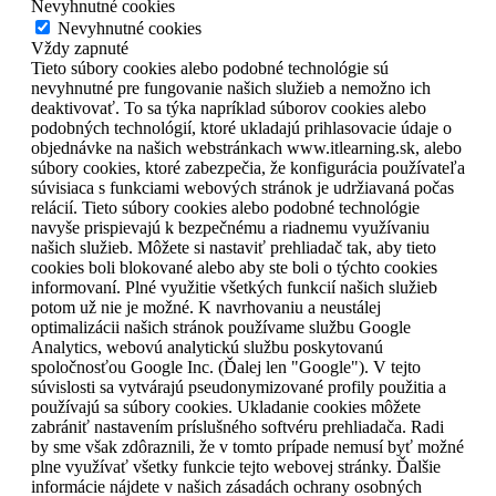
Nevyhnutné cookies
Nevyhnutné cookies
Vždy zapnuté
Tieto súbory cookies alebo podobné technológie sú
nevyhnutné pre fungovanie našich služieb a nemožno ich
deaktivovať. To sa týka napríklad súborov cookies alebo
podobných technológií, ktoré ukladajú prihlasovacie údaje o
objednávke na našich webstránkach www.itlearning.sk, alebo
súbory cookies, ktoré zabezpečia, že konfigurácia používateľa
súvisiaca s funkciami webových stránok je udržiavaná počas
relácií. Tieto súbory cookies alebo podobné technológie
navyše prispievajú k bezpečnému a riadnemu využívaniu
našich služieb. Môžete si nastaviť prehliadač tak, aby tieto
cookies boli blokované alebo aby ste boli o týchto cookies
informovaní. Plné využitie všetkých funkcií našich služieb
potom už nie je možné. K navrhovaniu a neustálej
optimalizácii našich stránok používame službu Google
Analytics, webovú analytickú službu poskytovanú
spoločnosťou Google Inc. (Ďalej len "Google"). V tejto
súvislosti sa vytvárajú pseudonymizované profily použitia a
používajú sa súbory cookies. Ukladanie cookies môžete
zabrániť nastavením príslušného softvéru prehliadača. Radi
by sme však zdôraznili, že v tomto prípade nemusí byť možné
plne využívať všetky funkcie tejto webovej stránky. Ďalšie
informácie nájdete v našich zásadách ochrany osobných