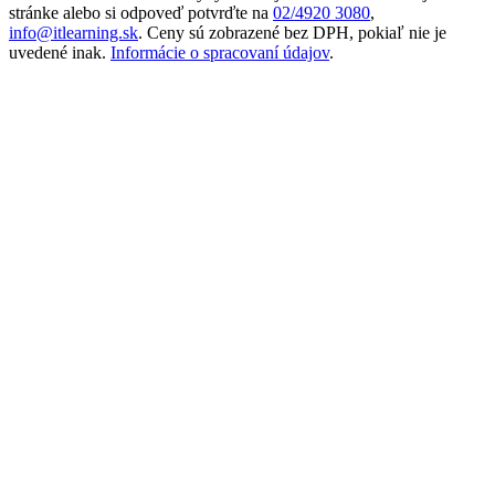
stránke alebo si odpoveď potvrďte na
02/4920 3080
,
info@itlearning.sk
. Ceny sú zobrazené bez DPH, pokiaľ nie je
uvedené inak.
Informácie o spracovaní údajov
.