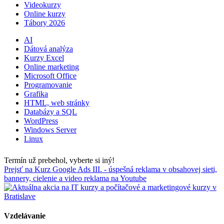
Videokurzy
Online kurzy
Tábory 2026
AI
Dátová analýza
Kurzy Excel
Online marketing
Microsoft Office
Programovanie
Grafika
HTML, web stránky
Databázy a SQL
WordPress
Windows Server
Linux
Termín už prebehol, vyberte si iný!
Prejsť na Kurz Google Ads III. - úspešná reklama v obsahovej sieti,
bannery, cielenie a video reklama na Youtube
Vzdelávanie