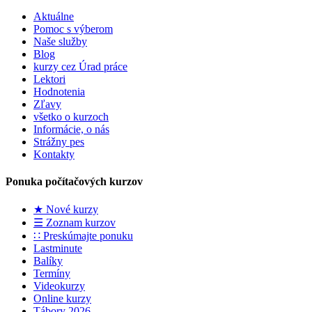
Aktuálne
Pomoc s výberom
Naše služby
Blog
kurzy cez Úrad práce
Lektori
Hodnotenia
Zľavy
všetko o kurzoch
Informácie, o nás
Strážny pes
Kontakty
Ponuka počítačových kurzov
★ Nové kurzy
☰ Zoznam kurzov
∷ Preskúmajte ponuku
Lastminute
Balíky
Termíny
Videokurzy
Online kurzy
Tábory 2026