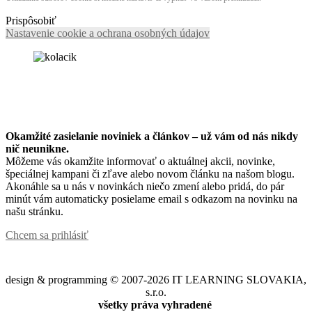
Prispôsobiť
Nastavenie cookie a ochrana osobných údajov
Okamžité zasielanie noviniek a článkov – u
ž vám od nás nikdy
nič neunikne.
Môžeme vás okamžite informovať o aktuálnej akcii, novinke,
špeciálnej kampani či zľave alebo novom článku na našom blogu.
Akonáhle sa u nás v novinkách niečo zmení alebo pridá, do pár
minút vám automaticky posielame email s odkazom na novinku na
našu stránku.
Chcem sa prihlásiť
design & programming © 2007-2026 IT LEARNING SLOVAKIA,
s.r.o.
všetky práva vyhradené