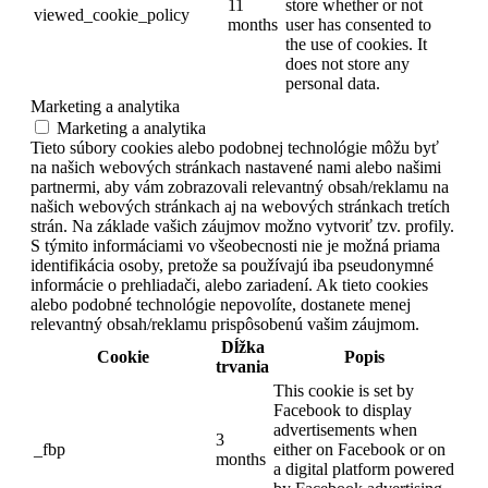
11
store whether or not
viewed_cookie_policy
months
user has consented to
the use of cookies. It
does not store any
personal data.
Marketing a analytika
Marketing a analytika
Tieto súbory cookies alebo podobnej technológie môžu byť
na našich webových stránkach nastavené nami alebo našimi
partnermi, aby vám zobrazovali relevantný obsah/reklamu na
našich webových stránkach aj na webových stránkach tretích
strán. Na základe vašich záujmov možno vytvoriť tzv. profily.
S týmito informáciami vo všeobecnosti nie je možná priama
identifikácia osoby, pretože sa používajú iba pseudonymné
informácie o prehliadači, alebo zariadení. Ak tieto cookies
alebo podobné technológie nepovolíte, dostanete menej
relevantný obsah/reklamu prispôsobenú vašim záujmom.
Dĺžka
Cookie
Popis
trvania
This cookie is set by
Facebook to display
advertisements when
3
_fbp
either on Facebook or on
months
a digital platform powered