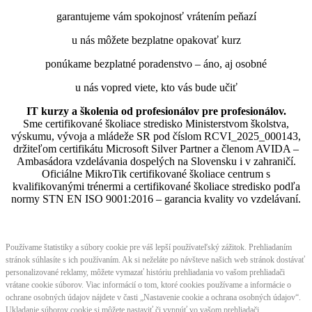
garantujeme vám spokojnosť vrátením peňazí
u nás môžete bezplatne opakovať kurz
ponúkame bezplatné poradenstvo – áno, aj osobné
u nás vopred viete, kto vás bude učiť
IT kurzy a školenia od profesionálov pre profesionálov.
Sme certifikované školiace stredisko Ministerstvom školstva,
výskumu, vývoja a mládeže SR pod číslom RCVI_2025_000143,
držiteľom certifikátu Microsoft Silver Partner a členom AVIDA –
Ambasádora vzdelávania dospelých na Slovensku i v zahraničí.​​​​​​​​​​​​​​​​
Oficiálne MikroTik certifikované školiace centrum s
kvalifikovanými trénermi ​​​​​​​​​​a certifikované školiace stredisko podľa
normy STN EN ISO 9001:2016 – garancia kvality vo vzdelávaní.
Používame štatistiky a súbory cookie pre váš lepší používateľský zážitok. Prehliadaním
stránok súhlasíte s ich používaním. Ak si neželáte po návšteve našich web stránok dostávať
personalizované reklamy, môžete vymazať históriu prehliadania vo vašom prehliadači
vrátane cookie súborov. Viac informácií o tom, ktoré cookies používame a informácie o
ochrane osobných údajov nájdete v časti „Nastavenie cookie a ochrana osobných údajov“.
Ukladanie súborov cookie si môžete nastaviť či vypnúť vo vašom prehliadači.