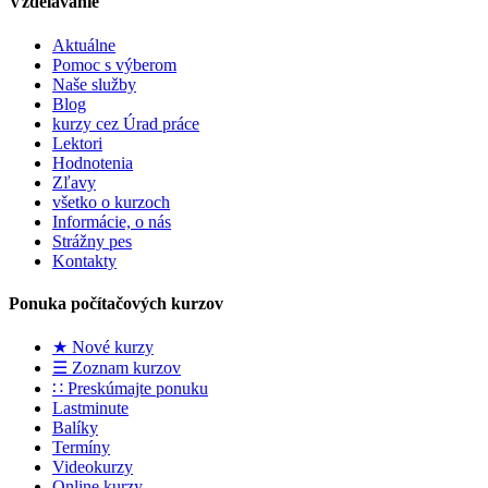
Vzdelávanie
Aktuálne
Pomoc s výberom
Naše služby
Blog
kurzy cez Úrad práce
Lektori
Hodnotenia
Zľavy
všetko o kurzoch
Informácie, o nás
Strážny pes
Kontakty
Ponuka počítačových kurzov
★ Nové kurzy
☰ Zoznam kurzov
∷ Preskúmajte ponuku
Lastminute
Balíky
Termíny
Videokurzy
Online kurzy