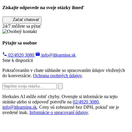
Získajte odpovede na svoje otázky ihneď
Začať chatovať
24/7 môžete sa pýtať
Pýtajte sa osobne
02/4920 3080
info@itlearning.sk
Sme k dispozícii
Pokračovaním v chate súhlasíte so spracovaním údajov vložených
do konverzácie.
Ochrana osobných údajov
.
Herkules AI môže robiť chyby. Overujte si informácie na tejto
stránke alebo si odpoveď potvrďte na
02/4920 3080
,
info@itlearning.sk
. Ceny sú zobrazené bez DPH, pokiaľ nie je
uvedené inak.
Informácie o spracovaní údajov
.