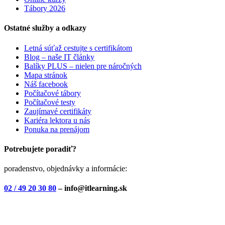
Tábory 2026
Ostatné služby a odkazy
Letná súťaž cestujte s certifikátom
Blog – naše IT články
Balíky PLUS – nielen pre náročných
Mapa stránok
Náš facebook
Počítačové tábory
Počítačové testy
Zaujímavé certifikáty
Kariéra lektora u nás
Ponuka na prenájom
Potrebujete poradiť?
poradenstvo, objednávky a informácie:
02 / 49 20 30 80
– info@itlearning.sk