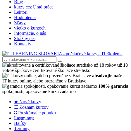
Blog
kurzy cez Úrad práce
Lektori
Hodnotenia
Zľavy
všetko o kurzoch
Informácie, o nás
Strážny pes
Kontakty
už 18
rokov
špičkové certifikované školiace stredisko
absolvujte naše
IT kurzy online, alebo prezenčne v Bratislave
100% garancia
spokojnosti, opakovanie kurzu zadarmo
★ Nové kurzy
☰ Zoznam kurzov
∷ Preskúmajte ponuku
Lastminute
Balíky
Termíny