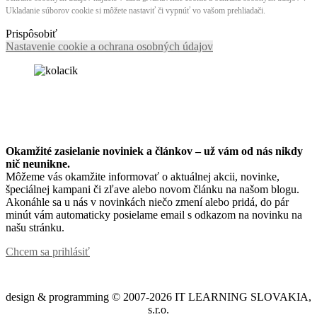
Ukladanie súborov cookie si môžete nastaviť či vypnúť vo vašom prehliadači.
Prispôsobiť
Nastavenie cookie a ochrana osobných údajov
Okamžité zasielanie noviniek a článkov – u
ž vám od nás nikdy
nič neunikne.
Môžeme vás okamžite informovať o aktuálnej akcii, novinke,
špeciálnej kampani či zľave alebo novom článku na našom blogu.
Akonáhle sa u nás v novinkách niečo zmení alebo pridá, do pár
minút vám automaticky posielame email s odkazom na novinku na
našu stránku.
Chcem sa prihlásiť
design & programming © 2007-2026 IT LEARNING SLOVAKIA,
s.r.o.