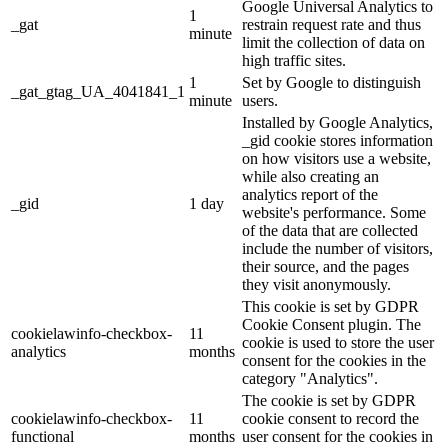
Google Universal Analytics to
1
_gat
restrain request rate and thus
minute
limit the collection of data on
high traffic sites.
1
Set by Google to distinguish
_gat_gtag_UA_4041841_1
minute
users.
Installed by Google Analytics,
_gid cookie stores information
on how visitors use a website,
while also creating an
analytics report of the
_gid
1 day
website's performance. Some
of the data that are collected
include the number of visitors,
their source, and the pages
they visit anonymously.
This cookie is set by GDPR
Cookie Consent plugin. The
cookielawinfo-checkbox-
11
cookie is used to store the user
analytics
months
consent for the cookies in the
category "Analytics".
The cookie is set by GDPR
cookielawinfo-checkbox-
11
cookie consent to record the
functional
months
user consent for the cookies in