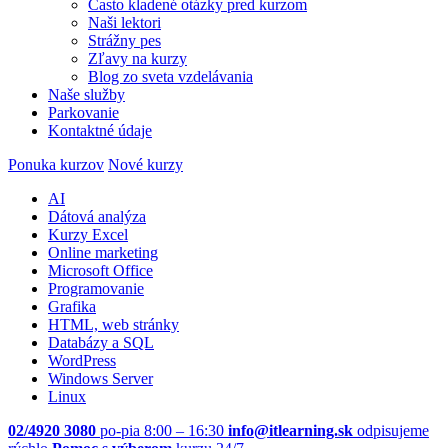
Často kladené otázky pred kurzom
Naši lektori
Strážny pes
Zľavy na kurzy
Blog zo sveta vzdelávania
Naše služby
Parkovanie
Kontaktné údaje
Ponuka kurzov
Nové kurzy
AI
Dátová analýza
Kurzy Excel
Online marketing
Microsoft Office
Programovanie
Grafika
HTML, web stránky
Databázy a SQL
WordPress
Windows Server
Linux
02/4920 3080
po-pia 8:00 – 16:30
info@itlearning.sk
odpisujeme