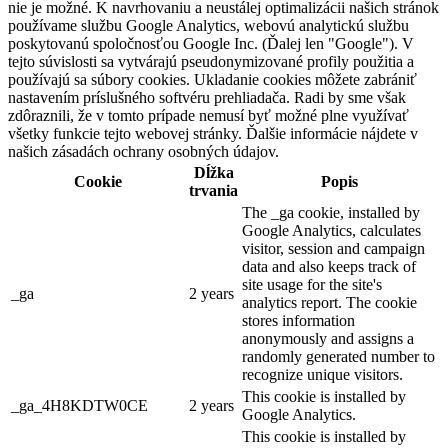
nie je možné. K navrhovaniu a neustálej optimalizácii našich stránok
používame službu Google Analytics, webovú analytickú službu
poskytovanú spoločnosťou Google Inc. (Ďalej len "Google"). V
tejto súvislosti sa vytvárajú pseudonymizované profily použitia a
používajú sa súbory cookies. Ukladanie cookies môžete zabrániť
nastavením príslušného softvéru prehliadača. Radi by sme však
zdôraznili, že v tomto prípade nemusí byť možné plne využívať
všetky funkcie tejto webovej stránky. Ďalšie informácie nájdete v
našich zásadách ochrany osobných údajov.
Dĺžka
Cookie
Popis
trvania
The _ga cookie, installed by
Google Analytics, calculates
visitor, session and campaign
data and also keeps track of
site usage for the site's
_ga
2 years
analytics report. The cookie
stores information
anonymously and assigns a
randomly generated number to
recognize unique visitors.
This cookie is installed by
_ga_4H8KDTW0CE
2 years
Google Analytics.
This cookie is installed by