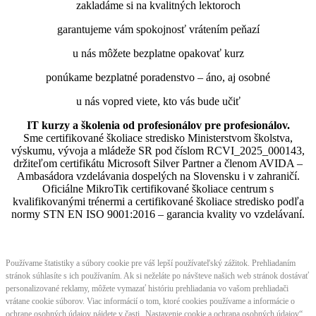
zakladáme si na kvalitných lektoroch
garantujeme vám spokojnosť vrátením peňazí
u nás môžete bezplatne opakovať kurz
ponúkame bezplatné poradenstvo – áno, aj osobné
u nás vopred viete, kto vás bude učiť
IT kurzy a školenia od profesionálov pre profesionálov.
Sme certifikované školiace stredisko Ministerstvom školstva,
výskumu, vývoja a mládeže SR pod číslom RCVI_2025_000143,
držiteľom certifikátu Microsoft Silver Partner a členom AVIDA –
Ambasádora vzdelávania dospelých na Slovensku i v zahraničí.​​​​​​​​​​​​​​​​
Oficiálne MikroTik certifikované školiace centrum s
kvalifikovanými trénermi ​​​​​​​​​​a certifikované školiace stredisko podľa
normy STN EN ISO 9001:2016 – garancia kvality vo vzdelávaní.
Používame štatistiky a súbory cookie pre váš lepší používateľský zážitok. Prehliadaním
stránok súhlasíte s ich používaním. Ak si neželáte po návšteve našich web stránok dostávať
personalizované reklamy, môžete vymazať históriu prehliadania vo vašom prehliadači
vrátane cookie súborov. Viac informácií o tom, ktoré cookies používame a informácie o
ochrane osobných údajov nájdete v časti „Nastavenie cookie a ochrana osobných údajov“.