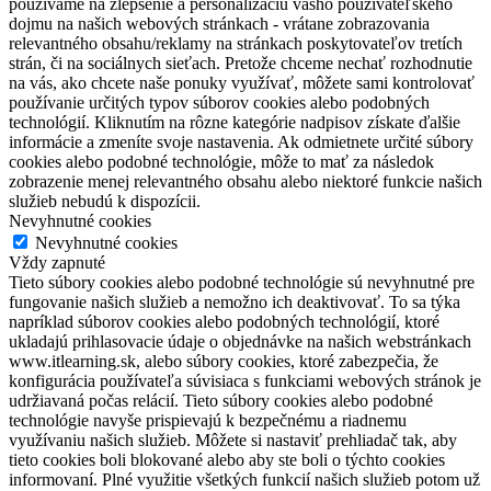
používame na zlepšenie a personalizáciu vášho používateľského
dojmu na našich webových stránkach - vrátane zobrazovania
relevantného obsahu/reklamy na stránkach poskytovateľov tretích
strán, či na sociálnych sieťach. Pretože chceme nechať rozhodnutie
na vás, ako chcete naše ponuky využívať, môžete sami kontrolovať
používanie určitých typov súborov cookies alebo podobných
technológií. Kliknutím na rôzne kategórie nadpisov získate ďalšie
informácie a zmeníte svoje nastavenia. Ak odmietnete určité súbory
cookies alebo podobné technológie, môže to mať za následok
zobrazenie menej relevantného obsahu alebo niektoré funkcie našich
služieb nebudú k dispozícii.
Nevyhnutné cookies
Nevyhnutné cookies
Vždy zapnuté
Tieto súbory cookies alebo podobné technológie sú nevyhnutné pre
fungovanie našich služieb a nemožno ich deaktivovať. To sa týka
napríklad súborov cookies alebo podobných technológií, ktoré
ukladajú prihlasovacie údaje o objednávke na našich webstránkach
www.itlearning.sk, alebo súbory cookies, ktoré zabezpečia, že
konfigurácia používateľa súvisiaca s funkciami webových stránok je
udržiavaná počas relácií. Tieto súbory cookies alebo podobné
technológie navyše prispievajú k bezpečnému a riadnemu
využívaniu našich služieb. Môžete si nastaviť prehliadač tak, aby
tieto cookies boli blokované alebo aby ste boli o týchto cookies
informovaní. Plné využitie všetkých funkcií našich služieb potom už