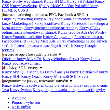
Kurzy tvorby web stránok
Kurzy HTML
Kurzy PHP skript
Kurzy
CSS
Kurzy JavaScript, jQuery, NodeJS a Vue
Pokročilé kurzy
HTML 5, CSS 3
internet marketing a reklama, PPC, Facebook a SEO
▼
Digitálny marketing kurzy
Kurzy podnikania na internete
Instagram
kurzy
Marketingové kurzy Bratislava
Kurzy Facebook marketingu a
Meta reklamy
Kurzy internet a online marketingu
Kurzy SEO -
optimalizácia internetových stránok
Kurzy Google Ads (AdWords)
Kurzy Youtube marketing
Kurzy Copywriting
Platená reklama na
Facebooku (FB) - kurzy Meta Ads
Kurzy marketingu na sociálnych
sieťach
Platená reklama na sociálnych sieťach
Kurzy Google
reklamy
serverové operačné systémy a siete
▼
Oficiálne kurzy MikroTik
Kurzy Windows Server
Kurzy Linux
Kurzy počítačových sietí
databázy, SQL servery
▼
Kurzy MySQL a MariaDB
Dátová analýza kurzy
Databázové kurzy
Kurzy SQL
Kurzy Oracle
Kurzy Microsoft SQL Server
programovacie jazyky, testovanie softvéru
▼
Kurzy testovania softwaru, kurzy pre testerov
Kurzy programovania
Java
Kurzy Python
Kurzy programovania a programovacie jazyky
Aktuálne
Pomoc s výberom
Naše služby