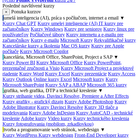
rýchlo
Pomoc s výberom
kurzu 24/7
Posledné navštívené kurzy
Ponuka kurzov
×
umelá inteligencia (AI), práca s počítačom, internet a email
▼
Kurzy Chat GPT
Kurzy umelej inteligencie (AI)
IT kurzy pre
začiatočníkov
Kurzy Windows
Kurzy pre seniorov
Kurzy linux pre
používateľov
Počítačové tábory
Kurzy internetu a e-mailu pre
začiatočníkov
Kurzy e-mailu
Microsoft Kurzy
Rekvalifikačné kurzy
Kancelárske kurzy a školenia
Mac OS kurzy
Kurzy pre Apple
počítače
Kurzy Microsoft Copilot
kancelária, Microsoft Office, SharePoint, Project a SAP
▼
Kurzy Power BI
Kurzy Microsoft Office
Kurzy PowerPoint,
prezentačné zručnosti a Visio
Kurzy Microsoft Project a projektové
riadenie
Kurzy Word
Kurzy Excel
Kurzy prezentácie
Kurzy Access
Kurzy Outlook
Online kurzy Excel
Microsoft kurzy
Kurzy
Microsoft SharePoint
Kurzy SAP a ABAP
Microsoft 365 kurzy
grafika, web grafika, DTP a technické kreslenie
▼
Kurzy strihanie videa, Davinci Resolve, Premiere a After Effects
Kurzy grafiky - grafický dizajn
Kurzy Adobe Photoshop
Kurzy
Adobe Illustrator
Kurzy Davinci Resolve
Kurzy 3D tlače a
modelovania
Kurzy Adobe InDesign
Kurzy AutoCAD - technické
kreslenie
Adobe kurzy
Video kurzy
Kurzy technického kreslenia
Kurzy fotografovania (mobilom, zrkadlovkou)
tvorba a programovanie web stránok, webdesign
▼
Kurzy WordPress
Kurzy webdesign
Front-End Developer kurzy