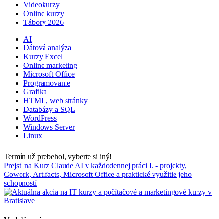
Videokurzy
Online kurzy
Tábory 2026
AI
Dátová analýza
Kurzy Excel
Online marketing
Microsoft Office
Programovanie
Grafika
HTML, web stránky
Databázy a SQL
WordPress
Windows Server
Linux
Termín už prebehol, vyberte si iný!
Prejsť na Kurz Claude AI v každodennej práci I. - projekty,
Cowork, Artifacts, Microsoft Office a praktické využitie jeho
schopností