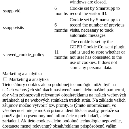
windows are closed.
6
Cookie set by Smartsupp to
ssupp.vid
months
record the visitor ID.
Cookie set by Smartsupp to
6
record the number of previous
ssupp.visits
months
visits, necessary to track
automatic messages.
The cookie is set by the
GDPR Cookie Consent plugin
11
and is used to store whether or
viewed_cookie_policy
months
not user has consented to the
use of cookies. It does not
store any personal data.
Marketing a analytika
Marketing a analytika
Tieto súbory cookies alebo podobnej technológie môžu byť na
našich webových stránkach nastavené nami alebo našimi partnermi,
aby vám zobrazovali relevantný obsah/reklamu na našich webových
stránkach aj na webových stránkach tretích strán. Na základe vašich
záujmov možno vytvoriť tzv. profily. S týmito informáciami vo
všeobecnosti nie je možná priama identifikácia osoby, pretože sa
používajú iba pseudonymné informácie o prehliadači, alebo
zariadení. Ak tieto cookies alebo podobné technológie nepovolíte,
dostanete menej relevantný obsah/reklamu prispôsobenú vašim