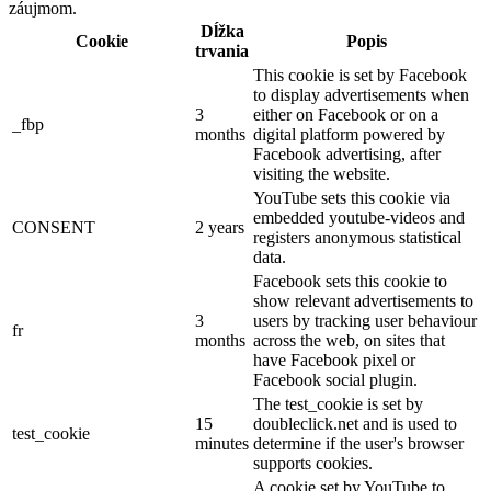
záujmom.
Dĺžka
Cookie
Popis
trvania
This cookie is set by Facebook
to display advertisements when
3
either on Facebook or on a
_fbp
months
digital platform powered by
Facebook advertising, after
visiting the website.
YouTube sets this cookie via
embedded youtube-videos and
CONSENT
2 years
registers anonymous statistical
data.
Facebook sets this cookie to
show relevant advertisements to
3
users by tracking user behaviour
fr
months
across the web, on sites that
have Facebook pixel or
Facebook social plugin.
The test_cookie is set by
15
doubleclick.net and is used to
test_cookie
minutes
determine if the user's browser
supports cookies.
A cookie set by YouTube to