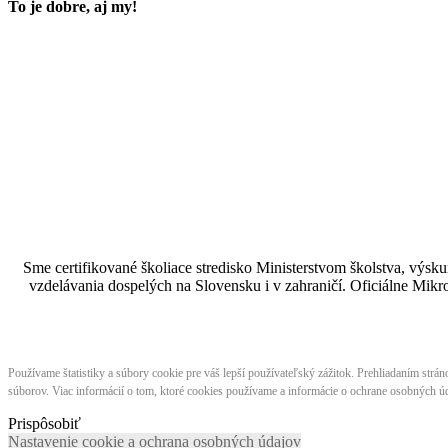
To je dobre, aj my!
Sme certifikované školiace stredisko Ministerstvom školstva, vý
vzdelávania dospelých na Slovensku i v zahraničí.​​​​​​​​​​​​​​​​ Oficiá
Používame štatistiky a súbory cookie pre váš lepší používateľský zážitok. Prehliadaním strá
súborov. Viac informácií o tom, ktoré cookies používame a informácie o ochrane osobných úd
Prispôsobiť
Nastavenie cookie a ochrana osobných údajov