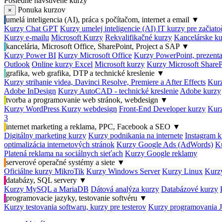
Posledné navštívené kurzy
Ponuka kurzov
×
umelá inteligencia (AI), práca s počítačom, internet a email
▼
Kurzy Chat GPT
Kurzy umelej inteligencie (AI)
IT kurzy pre začiat
Kurzy e-mailu
Microsoft Kurzy
Rekvalifikačné kurzy
Kancelárske ku
kancelária, Microsoft Office, SharePoint, Project a SAP
▼
Kurzy Power BI
Kurzy Microsoft Office
Kurzy PowerPoint, prezenta
Outlook
Online kurzy Excel
Microsoft kurzy
Kurzy Microsoft ShareP
grafika, web grafika, DTP a technické kreslenie
▼
Kurzy strihanie videa, Davinci Resolve, Premiere a After Effects
Kurz
Adobe InDesign
Kurzy AutoCAD - technické kreslenie
Adobe kurzy
tvorba a programovanie web stránok, webdesign
▼
Kurzy WordPress
Kurzy webdesign
Front-End Developer kurzy
Kurz
3
internet marketing a reklama, PPC, Facebook a SEO
▼
Digitálny marketing kurzy
Kurzy podnikania na internete
Instagram k
optimalizácia internetových stránok
Kurzy Google Ads (AdWords)
K
Platená reklama na sociálnych sieťach
Kurzy Google reklamy
serverové operačné systémy a siete
▼
Oficiálne kurzy MikroTik
Kurzy Windows Server
Kurzy Linux
Kurzy
databázy, SQL servery
▼
Kurzy MySQL a MariaDB
Dátová analýza kurzy
Databázové kurzy
programovacie jazyky, testovanie softvéru
▼
Kurzy testovania softwaru, kurzy pre testerov
Kurzy programovania 