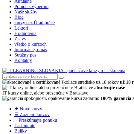
Aktuálne
Pomoc s výberom
Naše služby
Blog
kurzy cez Úrad práce
Lektori
Hodnotenia
Zľavy
všetko o kurzoch
Informácie, o nás
Strážny pes
Kontakty
už 18 
absolvujte naše
IT kurzy online, alebo prezenčne v Bratislave
100% garancia
s
★ Nové kurzy
☰ Zoznam kurzov
∷ Preskúmajte ponuku
Lastminute
Balíky