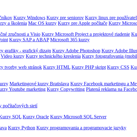
očníkov
Kurzy Windows
Kurzy pre seniorov
Kurzy linux pre používate
rzy a školenia
Mac OS kurzy
Kurzy pre Apple počítače
Kurzy Microso
čné zručnosti a Visio
Kurzy Microsoft Project a projektové riadenie
Ku
oint
Kurzy SAP a ABAP
Microsoft 365 kurzy
y grafiky - grafický dizajn
Kurzy Adobe Photoshop
Kurzy Adobe Illus
Video kurzy
Kurzy technického kreslenia
Kurzy fotografovania (mobi
y tvorby web stránok
Kurzy HTML
Kurzy PHP skript
Kurzy CSS
Kur
urzy
Marketingové kurzy Bratislava
Kurzy Facebook marketingu a Me
urzy Youtube marketing
Kurzy Copywriting
Platená reklama na Faceb
 počítačových sietí
Kurzy SQL
Kurzy Oracle
Kurzy Microsoft SQL Server
Java
Kurzy Python
Kurzy programovania a programovacie jazyky