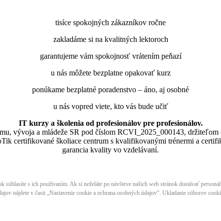
tisíce spokojných zákazníkov ročne
zakladáme si na kvalitných lektoroch
garantujeme vám spokojnosť vrátením peňazí
u nás môžete bezplatne opakovať kurz
ponúkame bezplatné poradenstvo – áno, aj osobné
u nás vopred viete, kto vás bude učiť
IT kurzy a školenia od profesionálov pre profesionálov.
skumu, vývoja a mládeže SR pod číslom RCVI_2025_000143, držiteľom 
lne MikroTik certifikované školiace centrum s kvalifikovanými trénermi ​​​​​​
garancia kvality vo vzdelávaní.
nok súhlasíte s ich používaním. Ak si neželáte po návšteve našich web stránok dostávať persona
ajov nájdete v časti „Nastavenie cookie a ochrana osobných údajov“. Ukladanie súborov cookie