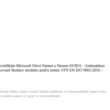
certifikátu Microsoft Silver Partner a členom AVIDA – Ambasádora
​​​​a certifikované školiace stredisko podľa normy STN EN ISO 9001:2016 –
lizované reklamy, môžete vymazať históriu prehliadania vo vašom prehliadači vrátane cookie
 si môžete nastaviť či vypnúť vo vašom prehliadači.