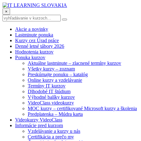
×
Akcie a novinky
Lastminute ponuka
Kurzy cez Úrad práce
Denné letné tábory 2026
Hodnotenia kurzov
Ponuka kurzov
Aktuálne lastminute – zlacnené termíny kurzov
Všetky kurzy – zoznam
Preskúmajte ponuku – katalóg
Online kurzy a vzdelávanie
Termíny IT kurzov
Dlhodobé IT štúdium
Výhodné balíky kurzov
VideoClass videokurzy
MOC kurzy – certifikované Microsoft kurzy a školenia
Predplatenka – Múdra karta
Videokurzy VideoClass
Informácie pred kurzom
Vzdelávanie a kurzy u nás
Certifikácia a prečo my