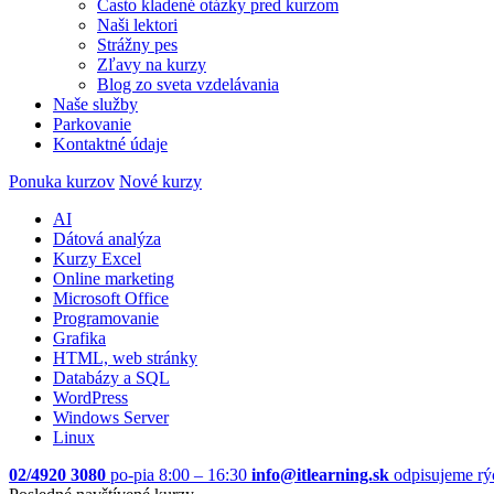
Často kladené otázky pred kurzom
Naši lektori
Strážny pes
Zľavy na kurzy
Blog zo sveta vzdelávania
Naše služby
Parkovanie
Kontaktné údaje
Ponuka kurzov
Nové kurzy
AI
Dátová analýza
Kurzy Excel
Online marketing
Microsoft Office
Programovanie
Grafika
HTML, web stránky
Databázy a SQL
WordPress
Windows Server
Linux
02/4920 3080
po-pia 8:00 – 16:30
info@itlearning.sk
odpisujeme rý