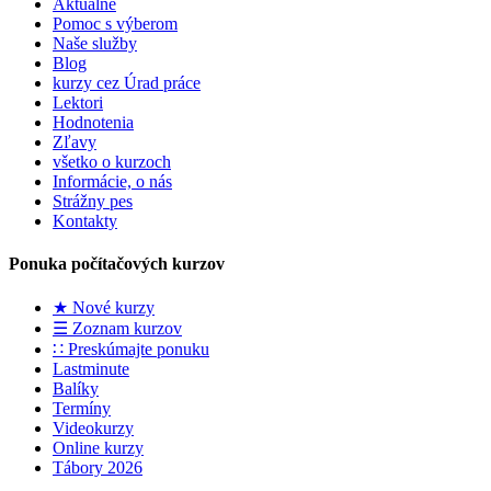
Aktuálne
Pomoc s výberom
Naše služby
Blog
kurzy cez Úrad práce
Lektori
Hodnotenia
Zľavy
všetko o kurzoch
Informácie, o nás
Strážny pes
Kontakty
Ponuka počítačových kurzov
★ Nové kurzy
☰ Zoznam kurzov
∷ Preskúmajte ponuku
Lastminute
Balíky
Termíny
Videokurzy
Online kurzy
Tábory 2026