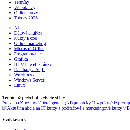
Termíny
Videokurzy
Online kurzy
Tábory 2026
AI
Dátová analýza
Kurzy Excel
Online marketing
Microsoft Office
Programovanie
Grafika
HTML, web stránky
Databázy a SQL
WordPress
Windows Server
Linux
Termín už prebehol, vyberte si iný!
Prejsť na Kurz umelá inteligencia (AI) prakticky II. - pokročilé pr
Vzdelávanie