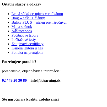
Ostatné služby a odkazy
Letná súťaž cestujte s certifikátom
Blog – naše IT články
Balíky PLUS – nielen pre náročných
Mapa stránok
Náš facebook
Počítačové tábory
Počítačové testy
Zaujímavé certifikáty
Kariéra lektora u nás
Ponuka na prenájom
Potrebujete poradiť?
poradenstvo, objednávky a informácie:
02 / 49 20 30 80
– info@itlearning.sk
Ste nároční na kvalitu vzdelávania?