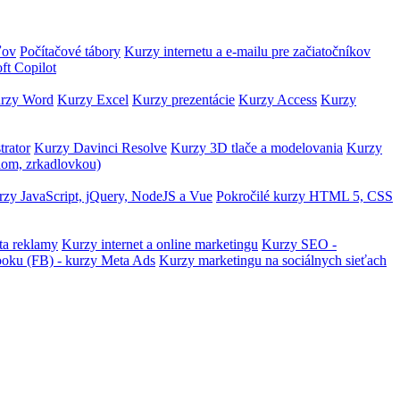
ľov
Počítačové tábory
Kurzy internetu a e-mailu pre začiatočníkov
ft Copilot
rzy Word
Kurzy Excel
Kurzy prezentácie
Kurzy Access
Kurzy
trator
Kurzy Davinci Resolve
Kurzy 3D tlače a modelovania
Kurzy
lom, zrkadlovkou)
zy JavaScript, jQuery, NodeJS a Vue
Pokročilé kurzy HTML 5, CSS
ta reklamy
Kurzy internet a online marketingu
Kurzy SEO -
ooku (FB) - kurzy Meta Ads
Kurzy marketingu na sociálnych sieťach