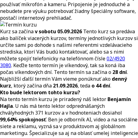
používať mikrofón a kameru. Pripojenie je jednoduché a
nebudete pre výuku potrebovať žiadny špeciálny software,
postačí internetový prehliadač.
Kurz sa začína
v sobotu 05.09.2026
Tento kurz sa predáva
ako balíček viacerých kurzov, termíny jednotlivých kurzov si
určíte sami po dohode s našimi referentmi vzdelávacieho
strediska, ktorí Vás budú kontaktovať, alebo sa s nimi
môžete spojiť telefonicky na telefónnom čísle
02/4920
3080
. Keďže tento termín je víkendový, tak sa koná iba
počas víkendových dní. Tento termín sa začína o
28 dní
.
Najbližší ďalší termín Vám vieme ponúknuť ako
denný
kurz
, ktorý začína dňa
21.09.2026
, teda
o 44 dní
.
Kto bude lektorom tohto kurzu?
Na tento termín kurzu je priradený náš lektor
Benjamín
Hajla
. U nás má tento lektor odprednášaných
chvályhodných 371 kurzov a v hodnoteniach dosiahol
99,64% spokojnosť
. Ben je odborník AI, video a na sociálne
siete a reklamu, vyzná sa v produktovom aj globálnom
marketingu. Špecializuje sa aj na oblasť umelej inteligencie