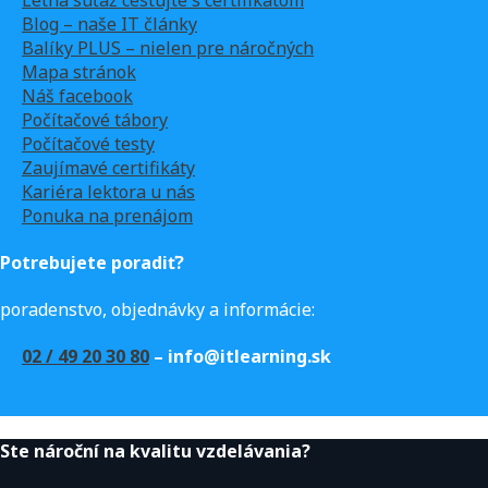
Blog – naše IT články
Balíky PLUS – nielen pre náročných
Mapa stránok
Náš facebook
Počítačové tábory
Počítačové testy
Zaujímavé certifikáty
Kariéra lektora u nás
Ponuka na prenájom
Potrebujete poradiť?
poradenstvo, objednávky a informácie:
02 / 49 20 30 80
– info@itlearning.sk
Ste nároční na kvalitu vzdelávania?