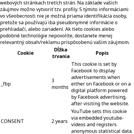
webových stránkach tretích strán. Na základe vašich
záujmov možno vytvoriť tzv. profily. S týmito informáciami
vo všeobecnosti nie je možná priama identifikácia osoby,
pretože sa používajú iba pseudonymné informácie o
prehliadači, alebo zariadení. Ak tieto cookies alebo
podobné technológie nepovolíte, dostanete menej
relevantný obsah/reklamu prispôsobenú vašim záujmom.
Dĺžka
Cookie
Popis
trvania
This cookie is set by
Facebook to display
advertisements when
3
_fbp
either on Facebook or on a
months
digital platform powered
by Facebook advertising,
after visiting the website.
YouTube sets this cookie
via embedded youtube-
CONSENT
2 years
videos and registers
anonymous statistical data.