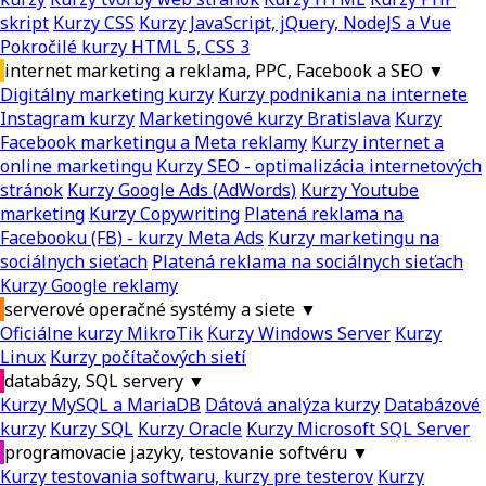
skript
Kurzy CSS
Kurzy JavaScript, jQuery, NodeJS a Vue
Pokročilé kurzy HTML 5, CSS 3
internet marketing a reklama, PPC, Facebook a SEO
▼
Digitálny marketing kurzy
Kurzy podnikania na internete
Instagram kurzy
Marketingové kurzy Bratislava
Kurzy
Facebook marketingu a Meta reklamy
Kurzy internet a
online marketingu
Kurzy SEO - optimalizácia internetových
stránok
Kurzy Google Ads (AdWords)
Kurzy Youtube
marketing
Kurzy Copywriting
Platená reklama na
Facebooku (FB) - kurzy Meta Ads
Kurzy marketingu na
sociálnych sieťach
Platená reklama na sociálnych sieťach
Kurzy Google reklamy
serverové operačné systémy a siete
▼
Oficiálne kurzy MikroTik
Kurzy Windows Server
Kurzy
Linux
Kurzy počítačových sietí
databázy, SQL servery
▼
Kurzy MySQL a MariaDB
Dátová analýza kurzy
Databázové
kurzy
Kurzy SQL
Kurzy Oracle
Kurzy Microsoft SQL Server
programovacie jazyky, testovanie softvéru
▼
Kurzy testovania softwaru, kurzy pre testerov
Kurzy