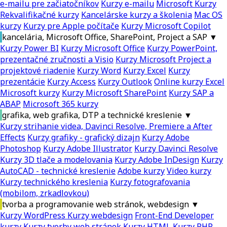
e-mailu pre začiatočníkov
Kurzy e-mailu
Microsoft Kurzy
Rekvalifikačné kurzy
Kancelárske kurzy a školenia
Mac OS
kurzy
Kurzy pre Apple počítače
Kurzy Microsoft Copilot
kancelária, Microsoft Office, SharePoint, Project a SAP
▼
Kurzy Power BI
Kurzy Microsoft Office
Kurzy PowerPoint,
prezentačné zručnosti a Visio
Kurzy Microsoft Project a
projektové riadenie
Kurzy Word
Kurzy Excel
Kurzy
prezentácie
Kurzy Access
Kurzy Outlook
Online kurzy Excel
Microsoft kurzy
Kurzy Microsoft SharePoint
Kurzy SAP a
ABAP
Microsoft 365 kurzy
grafika, web grafika, DTP a technické kreslenie
▼
Kurzy strihanie videa, Davinci Resolve, Premiere a After
Effects
Kurzy grafiky - grafický dizajn
Kurzy Adobe
Photoshop
Kurzy Adobe Illustrator
Kurzy Davinci Resolve
Kurzy 3D tlače a modelovania
Kurzy Adobe InDesign
Kurzy
AutoCAD - technické kreslenie
Adobe kurzy
Video kurzy
Kurzy technického kreslenia
Kurzy fotografovania
(mobilom, zrkadlovkou)
tvorba a programovanie web stránok, webdesign
▼
Kurzy WordPress
Kurzy webdesign
Front-End Developer
kurzy
Kurzy tvorby web stránok
Kurzy HTML
Kurzy PHP