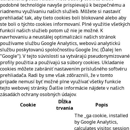
podobné technológie navyše prispievajú k bezpečnému a
riadnemu využívaniu našich služieb. Môžete si nastaviť
prehliadač tak, aby tieto cookies boli blokované alebo aby
ste boli o týchto cookies informovaní. Plné využitie všetkých
funkcií našich služieb potom už nie je možné. K
navrhovaniu a neustálej optimalizácii našich stránok
používame službu Google Analytics, webovú analytickú
službu poskytovanú spoločnosťou Google Inc. (Ďalej len
"Google"). V tejto súvislosti sa vytvárajú pseudonymizované
profily použitia a používajú sa súbory cookies. Ukladanie
cookies môžete zabrániť nastavením príslušného softvéru
prehliadača. Radi by sme však zdôraznili, že v tomto
prípade nemusí byť možné plne využívať všetky funkcie
tejto webovej stránky. Ďalšie informácie nájdete v našich
zásadách ochrany osobných údajov.
Dĺžka
Cookie
Popis
trvania
The _ga cookie, installed
by Google Analytics,
calculates visitor, session