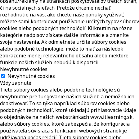
obsahu/reklamy na stránkach poskytovateľov tretích strán,
či na sociálnych sieťach. Pretože chceme nechať
rozhodnutie na vás, ako chcete naše ponuky využívať,
môžete sami kontrolovať používanie určitých typov súborov
cookies alebo podobných technológií. Kliknutím na rôzne
kategórie nadpisov získate ďalšie informácie a zmeníte
svoje nastavenia. Ak odmietnete určité súbory cookies
alebo podobné technológie, môže to mať za následok
zobrazenie menej relevantného obsahu alebo niektoré
funkcie našich služieb nebudú k dispozícii.
Nevyhnutné cookies
Nevyhnutné cookies
Vždy zapnuté
Tieto súbory cookies alebo podobné technológie sú
nevyhnutné pre fungovanie našich služieb a nemožno ich
deaktivovať. To sa týka napríklad súborov cookies alebo
podobných technológií, ktoré ukladajú prihlasovacie údaje
o objednávke na našich webstránkach www.itlearning.sk,
alebo súbory cookies, ktoré zabezpečia, že konfigurácia
používateľa súvisiaca s funkciami webových stránok je
udržiavaná počas relácií. Tieto súbory cookies alebo