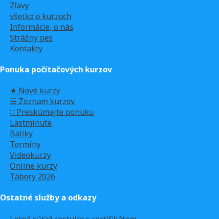
Zľavy
všetko o kurzoch
Informácie, o nás
Strážny pes
Kontakty
Ponuka počítačových kurzov
★ Nové kurzy
☰ Zoznam kurzov
∷ Preskúmajte ponuku
Lastminute
Balíky
Termíny
Videokurzy
Online kurzy
Tábory 2026
Ostatné služby a odkazy
Letná súťaž cestujte s certifikátom