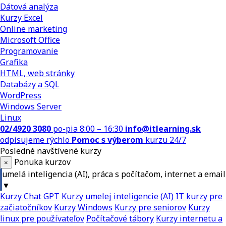
Dátová analýza
Kurzy Excel
Online marketing
Microsoft Office
Programovanie
Grafika
HTML, web stránky
Databázy a SQL
WordPress
Windows Server
Linux
02/4920 3080
po-pia 8:00 – 16:30
info@itlearning.sk
odpisujeme rýchlo
Pomoc s výberom
kurzu 24/7
Posledné navštívené kurzy
Ponuka kurzov
×
umelá inteligencia (AI), práca s počítačom, internet a email
▼
Kurzy Chat GPT
Kurzy umelej inteligencie (AI)
IT kurzy pre
začiatočníkov
Kurzy Windows
Kurzy pre seniorov
Kurzy
linux pre používateľov
Počítačové tábory
Kurzy internetu a