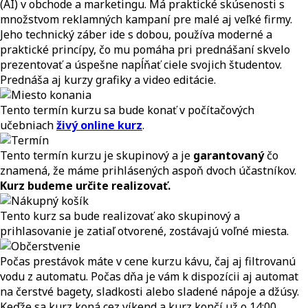
(AI) v obchode a marketingu. Má praktické skúsenosti s
množstvom reklamných kampaní pre malé aj veľké firmy.
Jeho technický záber ide s dobou, používa moderné a
praktické princípy, čo mu pomáha pri prednášaní skvelo
prezentovať a úspešne napĺňať ciele svojich študentov.
Prednáša aj kurzy grafiky a video editácie.
Tento termín kurzu sa bude konať v počítačových
učebniach
živý online kurz
.
Tento termín kurzu je skupinový a je
garantovaný
čo
znamená, že máme prihlásených aspoň dvoch účastníkov.
Kurz budeme určite realizovať.
Tento kurz sa bude realizovať ako skupinový a
prihlasovanie je zatiaľ otvorené, zostávajú voľné miesta.
Počas prestávok máte v cene kurzu kávu, čaj aj filtrovanú
vodu z automatu. Počas dňa je vám k dispozícii aj automat
na čerstvé bagety, sladkosti alebo sladené nápoje a džúsy.
Keďže sa kurz koná cez víkend a kurz končí už o 14:00,