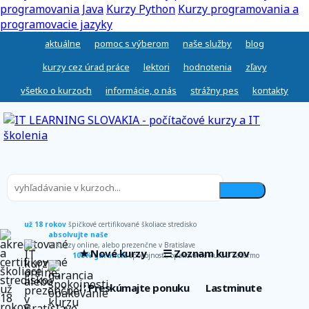
programovania Java
Kurzy Python
Kurzy programovania a
programovacie jazyky
aktuálne
pomoc s výberom
naše služby
blog
kurzy cez úrad práce
lektori
hodnotenia
zľavy
všetko o kurzoch
informácie, o nás
strážny pes
kontakty
už 18 rokov
špičkové certifikované školiace stredisko
absolvujte naše
IT kurzy online, alebo prezenčne v Bratislave
★ Nové kurzy
☰ Zoznam kurzov
100% garancia
spokojnosti, opakovanie kurzu zadarmo
∷ Preskúmajte ponuku
Lastminute