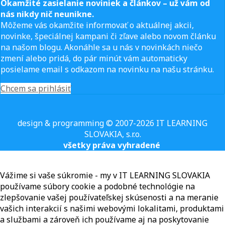
Okamžité zasielanie noviniek a článkov – u
ž vám od
nás nikdy nič neunikne.
Môžeme vás okamžite informovať o aktuálnej akcii,
novinke, špeciálnej kampani či zľave alebo novom článku
na našom blogu. Akonáhle sa u nás v novinkách niečo
zmení alebo pridá, do pár minút vám automaticky
posielame email s odkazom na novinku na našu stránku.
Chcem sa prihlásiť
design & programming © 2007-2026 IT LEARNING
SLOVAKIA, s.r.o.
všetky práva vyhradené
Vážime si vaše súkromie - my v IT LEARNING SLOVAKIA
používame súbory cookie a podobné technológie na
zlepšovanie vašej používateľskej skúsenosti a na meranie
vašich interakcií s našimi webovými lokalitami, produktami
a službami a zároveň ich používame aj na poskytovanie