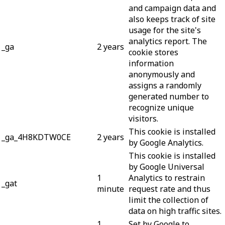
and campaign data and
also keeps track of site
usage for the site's
analytics report. The
_ga
2 years
cookie stores
information
anonymously and
assigns a randomly
generated number to
recognize unique
visitors.
This cookie is installed
_ga_4H8KDTW0CE
2 years
by Google Analytics.
This cookie is installed
by Google Universal
1
Analytics to restrain
_gat
minute
request rate and thus
limit the collection of
data on high traffic sites.
1
Set by Google to