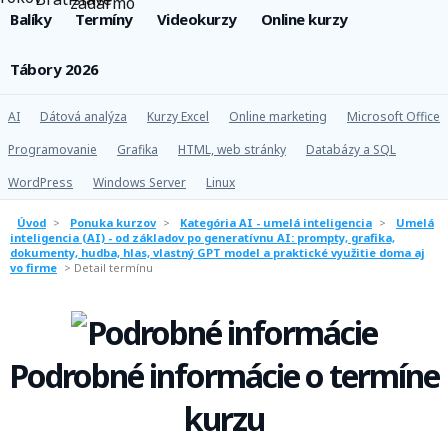
Balíky
Termíny
Videokurzy
Online kurzy
Tábory 2026
AI
Dátová analýza
Kurzy Excel
Online marketing
Microsoft Office
Programovanie
Grafika
HTML, web stránky
Databázy a SQL
WordPress
Windows Server
Linux
Úvod
>
Ponuka kurzov
>
Kategória AI - umelá inteligencia
>
Umelá
inteligencia (AI) - od základov po generatívnu AI: prompty, grafika,
dokumenty, hudba, hlas, vlastný GPT model a praktické využitie doma aj
vo firme
>
Detail termínu
Podrobné informácie o termíne
kurzu