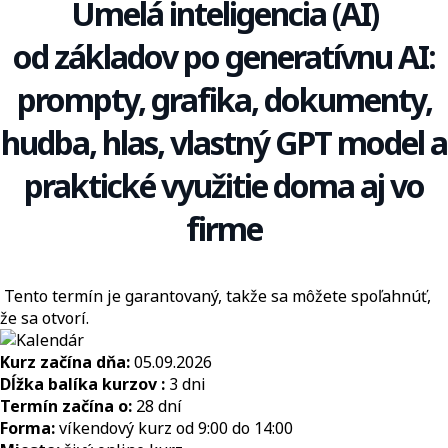
Umelá inteligencia (AI)
od základov po generatívnu AI:
prompty, grafika, dokumenty,
hudba, hlas, vlastný GPT model a
praktické využitie doma aj vo
firme
Tento termín je garantovaný, takže sa môžete spoľahnúť,
že sa otvorí.
Kurz začína dňa:
05.09.2026
Dĺžka balíka kurzov :
3 dni
Termín začína o:
28 dní
Forma:
víkendový kurz od 9:00 do 14:00