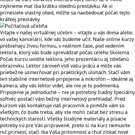
zvykneme mať iba krátku obednú prestávku. Ak si
prinesiete vlastný obed, môžte sa naobedovať počas tejto
krátkej prestávky.
Vitajte v našej virtuálnej učebni – vitajte u vás doma alebo
vo vašej kancelárii, kde vás budeme učiť. Naše online kurzy
prebiehajú živou formou, v reálnom čase, pod vedením
lektora, ktorý vás bude sprevádzať počas celého školenia.
Počas kurzu uvidíte lektora, jeho prezentáciu aj zdieľanú
obrazovku. Lektor zároveň vidí vašu prácu a môže vás
priebežne usmerňovať pri praktických úlohách. Stačí vám
len stabilné internetové pripojenie a mikrofón – ideálne aj
kamera, aby vás lektor videl, ale nie je to podmienka.
Pripojenie je jednoduché – nie je potrebný žiadny špeciálny
softvér, postačí vám bežný internetový prehliadač. Pred
kurzom vás kontaktuje náš pracovník a pomôže vám so
všetkým, čo bude treba, aby ste mohli začať bez stresu a
technických starostí. Všetky študijné materiály a písacie
potreby sú pre Vás pripravené, preto si na kurz nemusíte
nič priniesť, stačí iba Vaša prítomnosť a chuť získať nové