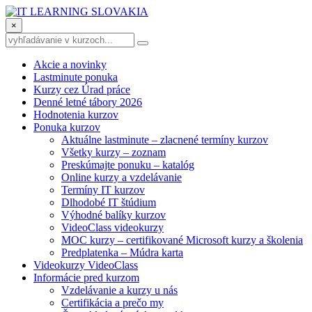
×
Akcie a novinky
Lastminute ponuka
Kurzy cez Úrad práce
Denné letné tábory 2026
Hodnotenia kurzov
Ponuka kurzov
Aktuálne lastminute – zlacnené termíny kurzov
Všetky kurzy – zoznam
Preskúmajte ponuku – katalóg
Online kurzy a vzdelávanie
Termíny IT kurzov
Dlhodobé IT štúdium
Výhodné balíky kurzov
VideoClass videokurzy
MOC kurzy – certifikované Microsoft kurzy a školenia
Predplatenka – Múdra karta
Videokurzy VideoClass
Informácie pred kurzom
Vzdelávanie a kurzy u nás
Certifikácia a prečo my