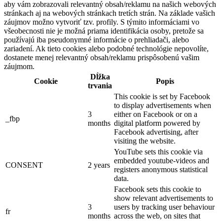
aby vám zobrazovali relevantný obsah/reklamu na našich webových
stránkach aj na webových stránkach tretích strán. Na základe vašich
záujmov možno vytvoriť tzv. profily. S týmito informáciami vo
všeobecnosti nie je možná priama identifikácia osoby, pretože sa
používajú iba pseudonymné informácie o prehliadači, alebo
zariadení. Ak tieto cookies alebo podobné technológie nepovolíte,
dostanete menej relevantný obsah/reklamu prispôsobenú vašim
záujmom.
Dĺžka
Cookie
Popis
trvania
This cookie is set by Facebook
to display advertisements when
3
either on Facebook or on a
_fbp
months
digital platform powered by
Facebook advertising, after
visiting the website.
YouTube sets this cookie via
embedded youtube-videos and
CONSENT
2 years
registers anonymous statistical
data.
Facebook sets this cookie to
show relevant advertisements to
3
users by tracking user behaviour
fr
months
across the web, on sites that