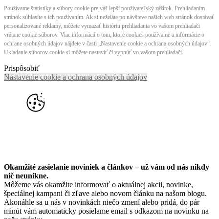
Používame štatistiky a súbory cookie pre váš lepší používateľský zážitok. Prehliadaním
stránok súhlasíte s ich používaním. Ak si neželáte po návšteve našich web stránok dostávať
personalizované reklamy, môžete vymazať históriu prehliadania vo vašom prehliadači
vrátane cookie súborov. Viac informácií o tom, ktoré cookies používame a informácie o
ochrane osobných údajov nájdete v časti „Nastavenie cookie a ochrana osobných údajov“.
Ukladanie súborov cookie si môžete nastaviť či vypnúť vo vašom prehliadači.
Prispôsobiť
Nastavenie cookie a ochrana osobných údajov
Okamžité zasielanie noviniek a článkov – u
ž vám od nás nikdy
nič neunikne.
Môžeme vás okamžite informovať o aktuálnej akcii, novinke,
špeciálnej kampani či zľave alebo novom článku na našom blogu.
Akonáhle sa u nás v novinkách niečo zmení alebo pridá, do pár
minút vám automaticky posielame email s odkazom na novinku na