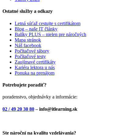
Ostatné služby a odkazy
Letná súťaž cestujte s certifikátom
Blog – naše IT články
Balíky PLUS – nielen pre náročných
Mapa stránok
Náš facebook
Počítačové tábory
Počítačové testy
Zaujímavé certifikáty
Kariéra lektora u nás
Ponuka na prenájom
Potrebujete poradiť?
poradenstvo, objednávky a informácie:
02 / 49 20 30 80
– info@itlearning.sk
Ste nároční na kvalitu vzdelávania?