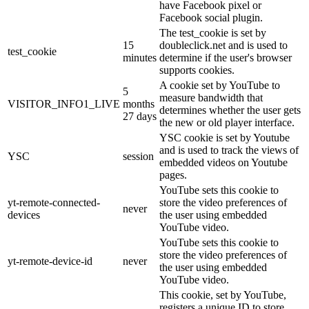
have Facebook pixel or
Facebook social plugin.
The test_cookie is set by
15
doubleclick.net and is used to
test_cookie
minutes
determine if the user's browser
supports cookies.
A cookie set by YouTube to
5
measure bandwidth that
VISITOR_INFO1_LIVE
months
determines whether the user gets
27 days
the new or old player interface.
YSC cookie is set by Youtube
and is used to track the views of
YSC
session
embedded videos on Youtube
pages.
YouTube sets this cookie to
yt-remote-connected-
store the video preferences of
never
devices
the user using embedded
YouTube video.
YouTube sets this cookie to
store the video preferences of
yt-remote-device-id
never
the user using embedded
YouTube video.
This cookie, set by YouTube,
registers a unique ID to store