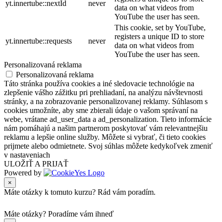
yt.innertube::nextId
never
data on what videos from
YouTube the user has seen.
This cookie, set by YouTube,
registers a unique ID to store
yt.innertube::requests
never
data on what videos from
YouTube the user has seen.
Personalizovaná reklama
Personalizovaná reklama
Táto stránka používa cookies a iné sledovacie technológie na
zlepšenie vášho zážitku pri prehliadaní, na analýzu návštevnosti
stránky, a na zobrazovanie personalizovanej reklamy. Súhlasom s
cookies umožníte, aby sme zbierali údaje o vašom správaní na
webe, vrátane ad_user_data a ad_personalization. Tieto informácie
nám pomáhajú a našim partnerom poskytovať vám relevantnejšiu
reklamu a lepšie online služby. Môžete si vybrať, či tieto cookies
prijmete alebo odmietnete. Svoj súhlas môžete kedykoľvek zmeniť
v nastaveniach
ULOŽIŤ A PRIJAŤ
Powered by
×
Máte otázky k tomuto kurzu? Rád vám poradím.
Máte otázky?
Poradíme vám ihneď