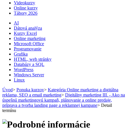
Videokurzy
Online kurzy
Tábory 2026
AI
Dátová analýza
Kurzy Excel
Online marketing
Microsoft Office
Programovanie
Grafika
HTML, web stránky
Databázy a SQL
WordPress
Windows Server
Linux
Úvod
>
Ponuka kurzov
>
Kategória Online marketing a digitálna
reklama, SEO a email marketing
>
Digitálny marketing III. - Ako na
úspešnú marketingovú kampaň, plánovanie a online predaje,
príprava a tvorba landing page a reklamnej kampane
>
Detail
termínu