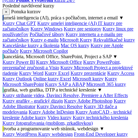
rýchlo
Pomoc s výberom
kurzu 24/7
Posledné navštívené kurzy
Ponuka kurzov
×
umelá inteligencia (AI), práca s počítačom, internet a email
▼
Kurzy Chat GPT
Kurzy umelej inteligencie (AI)
IT kurzy pre
začiatočníkov
Kurzy Windows
Kurzy pre seniorov
Kurzy linux pre
používateľov
Počítačové tábory
Kurzy internetu a e-mailu pre
začiatočníkov
Kurzy e-mailu
Microsoft Kurzy
Rekvalifikačné kurzy
Kancelárske kurzy a školenia
Mac OS kurzy
Kurzy pre Apple
počítače
Kurzy Microsoft Copilot
kancelária, Microsoft Office, SharePoint, Project a SAP
▼
Kurzy Power BI
Kurzy Microsoft Office
Kurzy PowerPoint,
prezentačné zručnosti a Visio
Kurzy Microsoft Project a projektové
riadenie
Kurzy Word
Kurzy Excel
Kurzy prezentácie
Kurzy Access
Kurzy Outlook
Online kurzy Excel
Microsoft kurzy
Kurzy
Microsoft SharePoint
Kurzy SAP a ABAP
Microsoft 365 kurzy
grafika, web grafika, DTP a technické kreslenie
▼
Kurzy strihanie videa, Davinci Resolve, Premiere a After Effects
Kurzy grafiky - grafický dizajn
Kurzy Adobe Photoshop
Kurzy
Adobe Illustrator
Kurzy Davinci Resolve
Kurzy 3D tlače a
modelovania
Kurzy Adobe InDesign
Kurzy AutoCAD - technické
kreslenie
Adobe kurzy
Video kurzy
Kurzy technického kreslenia
Kurzy fotografovania (mobilom, zrkadlovkou)
tvorba a programovanie web stránok, webdesign
▼
Kurzy WordPress
Kurzy webdesign
Front-End Developer kurzy