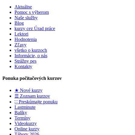
Aktuálne
Pomoc s výberom
Naše služby
Blog
kurzy cez Úrad práce
Lektori
Hodnotenia
Zľavy
všetko o kurzoch
Informácie, o nás
Strážny pes
Kontakty
Ponuka počítačových kurzov
★ Nové kurzy
☰ Zoznam kurzov
∷ Preskúmajte ponuku
Lastminute
Balíky
Termíny
Videokurzy
Online kurzy
Tábory 2026