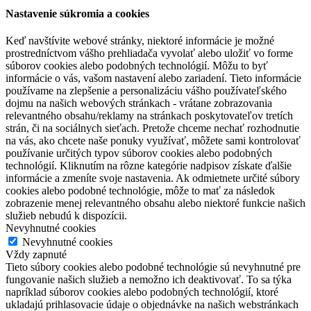
Nastavenie súkromia a cookies
Keď navštívite webové stránky, niektoré informácie je možné
prostredníctvom vášho prehliadača vyvolať alebo uložiť vo forme
súborov cookies alebo podobných technológií. Môžu to byť
informácie o vás, vašom nastavení alebo zariadení. Tieto informácie
používame na zlepšenie a personalizáciu vášho používateľského
dojmu na našich webových stránkach - vrátane zobrazovania
relevantného obsahu/reklamy na stránkach poskytovateľov tretích
strán, či na sociálnych sieťach. Pretože chceme nechať rozhodnutie
na vás, ako chcete naše ponuky využívať, môžete sami kontrolovať
používanie určitých typov súborov cookies alebo podobných
technológií. Kliknutím na rôzne kategórie nadpisov získate ďalšie
informácie a zmeníte svoje nastavenia. Ak odmietnete určité súbory
cookies alebo podobné technológie, môže to mať za následok
zobrazenie menej relevantného obsahu alebo niektoré funkcie našich
služieb nebudú k dispozícii.
Nevyhnutné cookies
Nevyhnutné cookies
Vždy zapnuté
Tieto súbory cookies alebo podobné technológie sú nevyhnutné pre
fungovanie našich služieb a nemožno ich deaktivovať. To sa týka
napríklad súborov cookies alebo podobných technológií, ktoré
ukladajú prihlasovacie údaje o objednávke na našich webstránkach