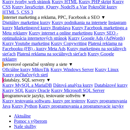
Kurzy tvorby web stránok
Kurzy HTML
Kurzy PHP skript
Kurzy
CSS
Kurzy JavaScript, jQuery, NodeJS a Vue
Pokročilé kurzy
HTML 5, CSS 3
internet marketing a reklama, PPC, Facebook a SEO
▼
Digitálny marketing kurzy
Kurzy podnikania na internete
Instagram
kurzy
Marketingové kurzy Bratislava
Kurzy Facebook marketingu a
Meta reklamy
Kurzy internet a online marketingu
Kurzy SEO -
optimalizácia internetových stránok
Kurzy Google Ads (AdWords)
Kurzy Youtube marketing
Kurzy Copywriting
Platená reklama na
Facebooku (FB) - kurzy Meta Ads
Kurzy marketingu na sociálnych
sieťach
Platená reklama na sociálnych sieťach
Kurzy Google
reklamy
serverové operačné systémy a siete
▼
Oficiálne kurzy MikroTik
Kurzy Windows Server
Kurzy Linux
Kurzy počítačových sietí
databázy, SQL servery
▼
Kurzy MySQL a MariaDB
Dátová analýza kurzy
Databázové kurzy
Kurzy SQL
Kurzy Oracle
Kurzy Microsoft SQL Server
programovacie jazyky, testovanie softvéru
▼
Kurzy testovania softwaru, kurzy pre testerov
Kurzy programovania
Java
Kurzy Python
Kurzy programovania a programovacie jazyky
Aktuálne
Pomoc s výberom
Naše služby