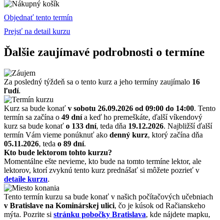
Objednať tento termín
Prejsť na detail kurzu
Ďalšie zaujímavé podrobnosti o termíne
Za posledný týždeň sa o tento kurz a jeho termíny zaujímalo
16
ľudí
.
Kurz sa bude konať
v sobotu 26.09.2026
od 09:00 do 14:00
. Tento
termín sa začína o
49 dní
a keď ho premeškáte, ďalší víkendový
kurz sa bude konať
o 133 dní
, teda dňa
19.12.2026
. Najbližší ďalší
termín Vám vieme ponúknuť ako
denný kurz
, ktorý začína dňa
05.11.2026
, teda
o 89 dní
.
Kto bude lektorom tohto kurzu?
Momentálne ešte nevieme, kto bude na tomto termíne lektor, ale
lektorov, ktorí zvyknú tento kurz prednášať si môžete pozrieť v
detaile kurzu
.
Tento termín kurzu sa bude konať v našich počítačových učebniach
v Bratislave na Kominárskej ulici
, čo je kúsok od Račianskeho
mýta. Pozrite si
stránku pobočky Bratislava
, kde nájdete mapku,