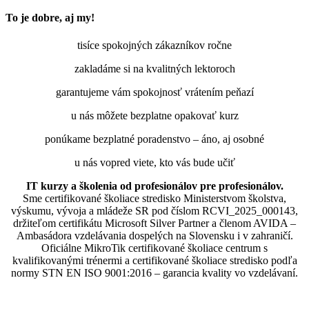
To je dobre, aj my!
tisíce spokojných zákazníkov ročne
zakladáme si na kvalitných lektoroch
garantujeme vám spokojnosť vrátením peňazí
u nás môžete bezplatne opakovať kurz
ponúkame bezplatné poradenstvo – áno, aj osobné
u nás vopred viete, kto vás bude učiť
IT kurzy a školenia od profesionálov pre profesionálov.
Sme certifikované školiace stredisko Ministerstvom školstva,
výskumu, vývoja a mládeže SR pod číslom RCVI_2025_000143,
držiteľom certifikátu Microsoft Silver Partner a členom AVIDA –
Ambasádora vzdelávania dospelých na Slovensku i v zahraničí.​​​​​​​​​​​​​​​​
Oficiálne MikroTik certifikované školiace centrum s
kvalifikovanými trénermi ​​​​​​​​​​a certifikované školiace stredisko podľa
normy STN EN ISO 9001:2016 – garancia kvality vo vzdelávaní.