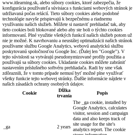
www.itlearning.sk, alebo súbory cookies, ktoré zabezpečia, že
konfigurácia používateľa súvisiaca s funkciami webových stránok je
udržiavaná počas relácií. Tieto súbory cookies alebo podobné
technológie navyše prispievajú k bezpečnému a riadnemu
využívaniu našich služieb. Môžete si nastaviť prehliadač tak, aby
tieto cookies boli blokované alebo aby ste boli o týchto cookies
informovaní. Plné využitie všetkých funkcií našich služieb potom už
nie je možné. K navrhovaniu a neustálej optimalizácii našich stránok
používame službu Google Analytics, webovú analytickú službu
poskytovanú spoločnosťou Google Inc. (Ďalej len "Google"). V
tejto súvislosti sa vytvárajú pseudonymizované profily použitia a
používajú sa súbory cookies. Ukladanie cookies môžete zabrániť
nastavením príslušného softvéru prehliadača. Radi by sme však
zdôraznili, že v tomto prípade nemusí byť možné plne využívať
všetky funkcie tejto webovej stránky. Ďalšie informácie nájdete v
našich zásadách ochrany osobných údajov.
Dĺžka
Cookie
Popis
trvania
The _ga cookie, installed by
Google Analytics, calculates
visitor, session and campaign
data and also keeps track of
site usage for the site's
_ga
2 years
analytics report. The cookie
stores information