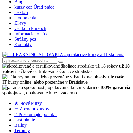
Blog
kurzy cez Úrad práce
Lektori
Hodnotenia
Zľavy
všetko o kurzoch
Informácie, o nás
Strážny pes
Kontakty
už 18
rokov
špičkové certifikované školiace stredisko
absolvujte naše
IT kurzy online, alebo prezenčne v Bratislave
100% garancia
spokojnosti, opakovanie kurzu zadarmo
★ Nové kurzy
☰ Zoznam kurzov
∷ Preskúmajte ponuku
Lastminute
Balíky
Termíny