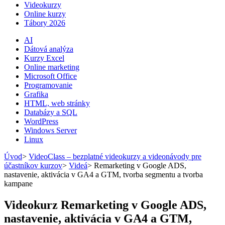
Videokurzy
Online kurzy
Tábory 2026
AI
Dátová analýza
Kurzy Excel
Online marketing
Microsoft Office
Programovanie
Grafika
HTML, web stránky
Databázy a SQL
WordPress
Windows Server
Linux
Úvod
>
VideoClass – bezplatné videokurzy a videonávody pre
účastníkov kurzov
>
Videá
>
Remarketing v Google ADS,
nastavenie, aktivácia v GA4 a GTM, tvorba segmentu a tvorba
kampane
Videokurz Remarketing v Google ADS,
nastavenie, aktivácia v GA4 a GTM,