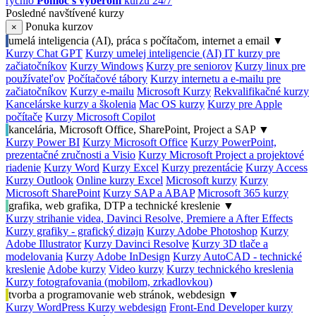
rýchlo
Pomoc s výberom
kurzu 24/7
Posledné navštívené kurzy
Ponuka kurzov
×
umelá inteligencia (AI), práca s počítačom, internet a email
▼
Kurzy Chat GPT
Kurzy umelej inteligencie (AI)
IT kurzy pre
začiatočníkov
Kurzy Windows
Kurzy pre seniorov
Kurzy linux pre
používateľov
Počítačové tábory
Kurzy internetu a e-mailu pre
začiatočníkov
Kurzy e-mailu
Microsoft Kurzy
Rekvalifikačné kurzy
Kancelárske kurzy a školenia
Mac OS kurzy
Kurzy pre Apple
počítače
Kurzy Microsoft Copilot
kancelária, Microsoft Office, SharePoint, Project a SAP
▼
Kurzy Power BI
Kurzy Microsoft Office
Kurzy PowerPoint,
prezentačné zručnosti a Visio
Kurzy Microsoft Project a projektové
riadenie
Kurzy Word
Kurzy Excel
Kurzy prezentácie
Kurzy Access
Kurzy Outlook
Online kurzy Excel
Microsoft kurzy
Kurzy
Microsoft SharePoint
Kurzy SAP a ABAP
Microsoft 365 kurzy
grafika, web grafika, DTP a technické kreslenie
▼
Kurzy strihanie videa, Davinci Resolve, Premiere a After Effects
Kurzy grafiky - grafický dizajn
Kurzy Adobe Photoshop
Kurzy
Adobe Illustrator
Kurzy Davinci Resolve
Kurzy 3D tlače a
modelovania
Kurzy Adobe InDesign
Kurzy AutoCAD - technické
kreslenie
Adobe kurzy
Video kurzy
Kurzy technického kreslenia
Kurzy fotografovania (mobilom, zrkadlovkou)
tvorba a programovanie web stránok, webdesign
▼
Kurzy WordPress
Kurzy webdesign
Front-End Developer kurzy