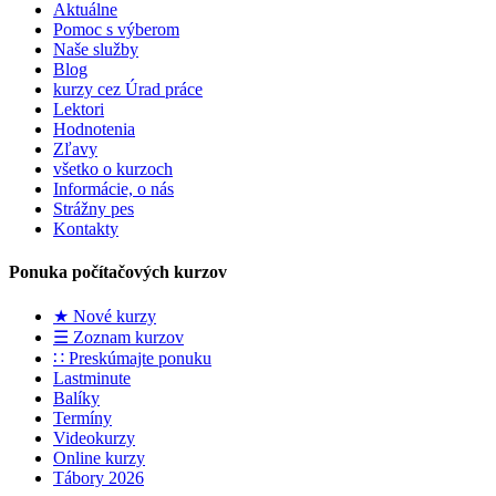
Aktuálne
Pomoc s výberom
Naše služby
Blog
kurzy cez Úrad práce
Lektori
Hodnotenia
Zľavy
všetko o kurzoch
Informácie, o nás
Strážny pes
Kontakty
Ponuka počítačových kurzov
★ Nové kurzy
☰ Zoznam kurzov
∷ Preskúmajte ponuku
Lastminute
Balíky
Termíny
Videokurzy
Online kurzy
Tábory 2026