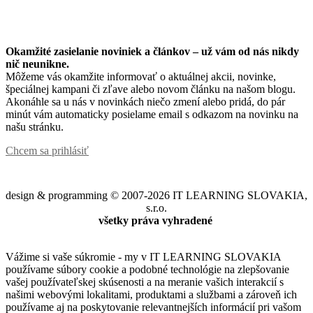
Okamžité zasielanie noviniek a článkov – u
ž vám od nás nikdy
nič neunikne.
Môžeme vás okamžite informovať o aktuálnej akcii, novinke,
špeciálnej kampani či zľave alebo novom článku na našom blogu.
Akonáhle sa u nás v novinkách niečo zmení alebo pridá, do pár
minút vám automaticky posielame email s odkazom na novinku na
našu stránku.
Chcem sa prihlásiť
design & programming © 2007-2026 IT LEARNING SLOVAKIA,
s.r.o.
všetky práva vyhradené
Vážime si vaše súkromie - my v IT LEARNING SLOVAKIA
používame súbory cookie a podobné technológie na zlepšovanie
vašej používateľskej skúsenosti a na meranie vašich interakcií s
našimi webovými lokalitami, produktami a službami a zároveň ich
používame aj na poskytovanie relevantnejších informácií pri vašom