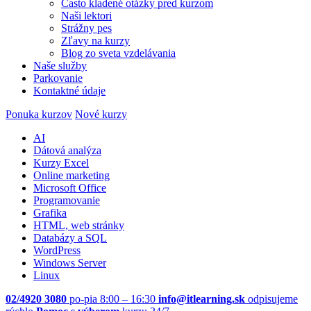
Často kladené otázky pred kurzom
Naši lektori
Strážny pes
Zľavy na kurzy
Blog zo sveta vzdelávania
Naše služby
Parkovanie
Kontaktné údaje
Ponuka kurzov
Nové kurzy
AI
Dátová analýza
Kurzy Excel
Online marketing
Microsoft Office
Programovanie
Grafika
HTML, web stránky
Databázy a SQL
WordPress
Windows Server
Linux
02/4920 3080
po-pia 8:00 – 16:30
info@itlearning.sk
odpisujeme