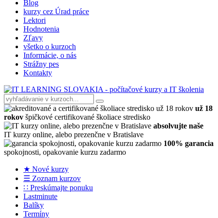
Blog
kurzy cez Úrad práce
Lektori
Hodnotenia
Zľavy
všetko o kurzoch
Informácie, o nás
Strážny pes
Kontakty
už 18
rokov
špičkové certifikované školiace stredisko
absolvujte naše
IT kurzy online, alebo prezenčne v Bratislave
100% garancia
spokojnosti, opakovanie kurzu zadarmo
★ Nové kurzy
☰ Zoznam kurzov
∷ Preskúmajte ponuku
Lastminute
Balíky
Termíny