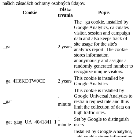
našich zásadách ochrany osobných údajov.
Dĺžka
Cookie
Popis
trvania
The _ga cookie, installed by
Google Analytics, calculates
visitor, session and campaign
data and also keeps track of
site usage for the site's
_ga
2 years
analytics report. The cookie
stores information
anonymously and assigns a
randomly generated number to
recognize unique visitors.
This cookie is installed by
_ga_4H8KDTW0CE
2 years
Google Analytics.
This cookie is installed by
Google Universal Analytics to
1
_gat
restrain request rate and thus
minute
limit the collection of data on
high traffic sites.
1
Set by Google to distinguish
_gat_gtag_UA_4041841_1
minute
users.
Installed by Google Analytics,
_gid cookie stores information