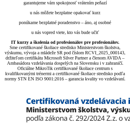
garantujeme vám spokojnosť vrátením peňazí
u nás môžete bezplatne opakovať kurz
ponúkame bezplatné poradenstvo – áno, aj osobné
u nás vopred viete, kto vás bude učiť
IT kurzy a školenia od profesionálov pre profesionálov.
Sme certifikované školiace stredisko Ministerstvom školstva,
výskumu, vývoja a mládeže SR pod číslom RCVI_2025_000143,
držiteľom certifikátu Microsoft Silver Partner a členom AVIDA –
Ambasádora vzdelávania dospelých na Slovensku i v zahraničí.​​​​​​​​​​​​​​​​
Oficiálne MikroTik certifikované školiace centrum s
kvalifikovanými trénermi ​​​​​​​​​​a certifikované školiace stredisko podľa
normy STN EN ISO 9001:2016 – garancia kvality vo vzdelávaní.