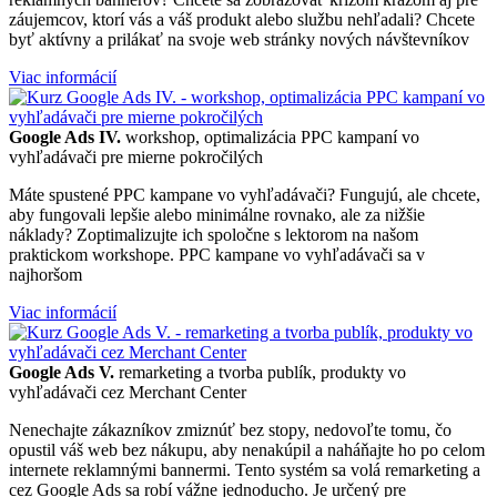
záujemcov, ktorí vás a váš produkt alebo službu nehľadali? Chcete
byť aktívny a prilákať na svoje web stránky nových návštevníkov
Viac informácií
Google Ads IV.
workshop, optimalizácia PPC kampaní vo
vyhľadávači pre mierne pokročilých
Máte spustené PPC kampane vo vyhľadávači? Fungujú, ale chcete,
aby fungovali lepšie alebo minimálne rovnako, ale za nižšie
náklady? Zoptimalizujte ich spoločne s lektorom na našom
praktickom workshope. PPC kampane vo vyhľadávači sa v
najhoršom
Viac informácií
Google Ads V.
remarketing a tvorba publík, produkty vo
vyhľadávači cez Merchant Center
Nenechajte zákazníkov zmiznúť bez stopy, nedovoľte tomu, čo
opustil váš web bez nákupu, aby nenakúpil a naháňajte ho po celom
internete reklamnými bannermi. Tento systém sa volá remarketing a
cez Google Ads sa robí vážne jednoducho. Je určený pre