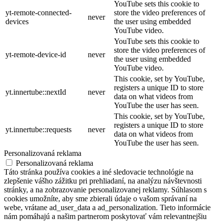
YouTube sets this cookie to
yt-remote-connected-
store the video preferences of
never
devices
the user using embedded
YouTube video.
YouTube sets this cookie to
store the video preferences of
yt-remote-device-id
never
the user using embedded
YouTube video.
This cookie, set by YouTube,
registers a unique ID to store
yt.innertube::nextId
never
data on what videos from
YouTube the user has seen.
This cookie, set by YouTube,
registers a unique ID to store
yt.innertube::requests
never
data on what videos from
YouTube the user has seen.
Personalizovaná reklama
Personalizovaná reklama
Táto stránka používa cookies a iné sledovacie technológie na
zlepšenie vášho zážitku pri prehliadaní, na analýzu návštevnosti
stránky, a na zobrazovanie personalizovanej reklamy. Súhlasom s
cookies umožníte, aby sme zbierali údaje o vašom správaní na
webe, vrátane ad_user_data a ad_personalization. Tieto informácie
nám pomáhajú a našim partnerom poskytovať vám relevantnejšiu