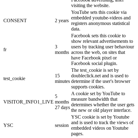
visiting the website.
YouTube sets this cookie via
embedded youtube-videos and
CONSENT
2 years
registers anonymous statistical
data.
Facebook sets this cookie to
show relevant advertisements to
3
users by tracking user behaviour
fr
months
across the web, on sites that
have Facebook pixel or
Facebook social plugin.
The test_cookie is set by
15
doubleclick.net and is used to
test_cookie
minutes
determine if the user's browser
supports cookies.
A cookie set by YouTube to
5
measure bandwidth that
VISITOR_INFO1_LIVE
months
determines whether the user gets
27 days
the new or old player interface.
YSC cookie is set by Youtube
and is used to track the views of
YSC
session
embedded videos on Youtube
pages.