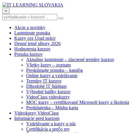
×
Akcie a novinky
Lastminute ponuka
Kurzy cez Úrad práce
Denné letné tábory 2026
Hodnotenia kurzov
Ponuka kurzov
Aktuálne lastminute – zlacnené termíny kurzov
Všetky kurzy – zoznam
Preskúmajte ponuku – katalóg
Online kurzy a vzdelávanie
Termíny IT kurzov
Dlhodobé IT štúdium
Výhodné balíky kurzov
VideoClass videokurzy
MOC kurzy – certifikované Microsoft kurzy a školenia
Predplatenka – Múdra karta
Videokurzy VideoClass
Informácie pred kurzom
Vzdelávanie a kurzy u nás
Certifikácia a prečo my