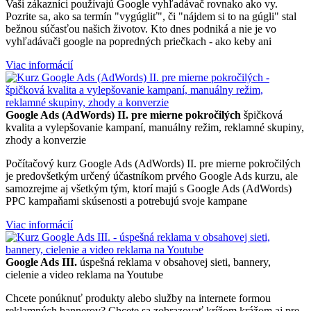
Vaši zákazníci používajú Google vyhľadávač rovnako ako vy.
Pozrite sa, ako sa termín "vygúgliť", či "nájdem si to na gúgli" stal
bežnou súčasťou našich životov. Kto dnes podniká a nie je vo
vyhľadávači google na popredných priečkach - ako keby ani
Viac informácií
Google Ads (AdWords) II. pre mierne pokročilých
špičková
kvalita a vylepšovanie kampaní, manuálny režim, reklamné skupiny,
zhody a konverzie
Počítačový kurz Google Ads (AdWords) II. pre mierne pokročilých
je predovšetkým určený účastníkom prvého Google Ads kurzu, ale
samozrejme aj všetkým tým, ktorí majú s Google Ads (AdWords)
PPC kampaňami skúsenosti a potrebujú svoje kampane
Viac informácií
Google Ads III.
úspešná reklama v obsahovej sieti, bannery,
cielenie a video reklama na Youtube
Chcete ponúknuť produkty alebo služby na internete formou
reklamných bannerov? Chcete sa zobrazovať krížom krážom aj pre