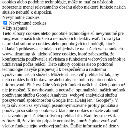
cookies alebo podobné technológie, môže to mať za následok
zobrazenie menej relevantného obsahu alebo niektoré funkcie našich
služieb nebudú k dispozícii.
Nevyhnutné cookies
Nevyhnutné cookies
Vždy zapnuté
Tieto súbory cookies alebo podobné technológie sú nevyhnutné pre
fungovanie našich služieb a nemožno ich deaktivovať. To sa týka
napríklad súborov cookies alebo podobných technológií, ktoré
ukladajú prihlasovacie údaje o objednávke na našich webstránkach
www.itlearning.sk, alebo súbory cookies, ktoré zabezpečia, že
konfigurácia používateľa súvisiaca s funkciami webových stránok je
udržiavaná počas relácií. Tieto súbory cookies alebo podobné
technológie navyše prispievajú k bezpečnému a riadnemu
využívaniu našich služieb. Môžete si nastaviť prehliadač tak, aby
tieto cookies boli blokované alebo aby ste boli o týchto cookies
informovaní. Plné využitie všetkých funkcií našich služieb potom už
nie je možné. K navrhovaniu a neustálej optimalizácii našich stránok
používame službu Google Analytics, webovú analytickú službu
poskytovanú spoločnosťou Google Inc. (Ďalej len "Google"). V
tejto súvislosti sa vytvárajú pseudonymizované profily použitia a
používajú sa súbory cookies. Ukladanie cookies môžete zabrániť
nastavením príslušného softvéru prehliadača. Radi by sme však
zdôraznili, že v tomto prípade nemusí byť možné plne využívať
všetky funkcie tejto webovej stránky. Ďalšie informácie nájdete v