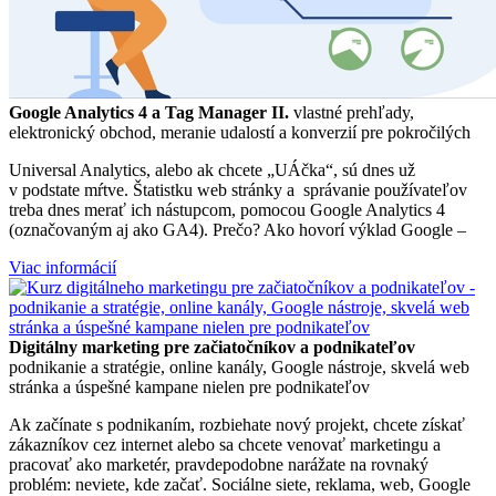
Google Analytics 4 a Tag Manager II.
vlastné prehľady,
elektronický obchod, meranie udalostí a konverzií pre pokročilých
Universal Analytics, alebo ak chcete „UÁčka“, sú dnes už
v podstate mŕtve. Štatistku web stránky a správanie používateľov
treba dnes merať ich nástupcom, pomocou Google Analytics 4
(označovaným aj ako GA4). Prečo? Ako hovorí výklad Google –
Viac informácií
Digitálny marketing pre začiatočníkov a podnikateľov
podnikanie a stratégie, online kanály, Google nástroje, skvelá web
stránka a úspešné kampane nielen pre podnikateľov
Ak začínate s podnikaním, rozbiehate nový projekt, chcete získať
zákazníkov cez internet alebo sa chcete venovať marketingu a
pracovať ako marketér, pravdepodobne narážate na rovnaký
problém: neviete, kde začať. Sociálne siete, reklama, web, Google