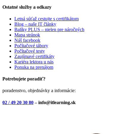
Ostatné služby a odkazy
Letná súťaž cestujte s certifikátom
Blog – naše IT články
Balíky PLUS – nielen pre náročných
Mapa stránok
Náš facebook
Počítačové tábory
Počítačové testy
Zaujímavé certifikáty
Kariéra lektora u nás
Ponuka na prenájom
Potrebujete poradiť?
poradenstvo, objednávky a informácie:
02 / 49 20 30 80
– info@itlearning.sk