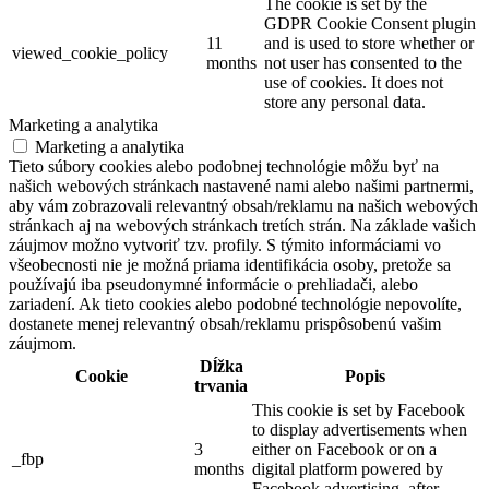
The cookie is set by the
GDPR Cookie Consent plugin
11
and is used to store whether or
viewed_cookie_policy
months
not user has consented to the
use of cookies. It does not
store any personal data.
Marketing a analytika
Marketing a analytika
Tieto súbory cookies alebo podobnej technológie môžu byť na
našich webových stránkach nastavené nami alebo našimi partnermi,
aby vám zobrazovali relevantný obsah/reklamu na našich webových
stránkach aj na webových stránkach tretích strán. Na základe vašich
záujmov možno vytvoriť tzv. profily. S týmito informáciami vo
všeobecnosti nie je možná priama identifikácia osoby, pretože sa
používajú iba pseudonymné informácie o prehliadači, alebo
zariadení. Ak tieto cookies alebo podobné technológie nepovolíte,
dostanete menej relevantný obsah/reklamu prispôsobenú vašim
záujmom.
Dĺžka
Cookie
Popis
trvania
This cookie is set by Facebook
to display advertisements when
3
either on Facebook or on a
_fbp
months
digital platform powered by
Facebook advertising, after