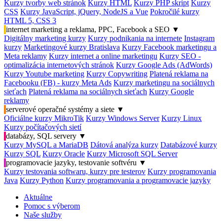
Kurzy tvorby web stránok
Kurzy HTML
Kurzy PHP skript
Kurzy
CSS
Kurzy JavaScript, jQuery, NodeJS a Vue
Pokročilé kurzy
HTML 5, CSS 3
internet marketing a reklama, PPC, Facebook a SEO
▼
Digitálny marketing kurzy
Kurzy podnikania na internete
Instagram
kurzy
Marketingové kurzy Bratislava
Kurzy Facebook marketingu a
Meta reklamy
Kurzy internet a online marketingu
Kurzy SEO -
optimalizácia internetových stránok
Kurzy Google Ads (AdWords)
Kurzy Youtube marketing
Kurzy Copywriting
Platená reklama na
Facebooku (FB) - kurzy Meta Ads
Kurzy marketingu na sociálnych
sieťach
Platená reklama na sociálnych sieťach
Kurzy Google
reklamy
serverové operačné systémy a siete
▼
Oficiálne kurzy MikroTik
Kurzy Windows Server
Kurzy Linux
Kurzy počítačových sietí
databázy, SQL servery
▼
Kurzy MySQL a MariaDB
Dátová analýza kurzy
Databázové kurzy
Kurzy SQL
Kurzy Oracle
Kurzy Microsoft SQL Server
programovacie jazyky, testovanie softvéru
▼
Kurzy testovania softwaru, kurzy pre testerov
Kurzy programovania
Java
Kurzy Python
Kurzy programovania a programovacie jazyky
Aktuálne
Pomoc s výberom
Naše služby