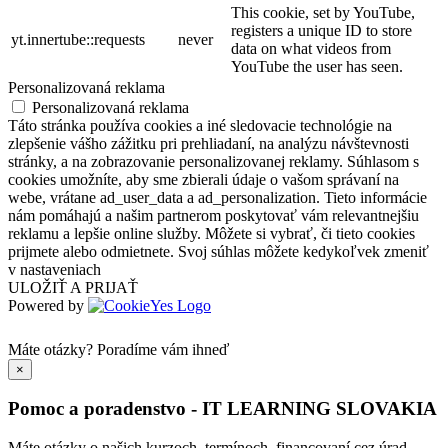
This cookie, set by YouTube,
registers a unique ID to store
yt.innertube::requests
never
data on what videos from
YouTube the user has seen.
Personalizovaná reklama
Personalizovaná reklama
Táto stránka používa cookies a iné sledovacie technológie na
zlepšenie vášho zážitku pri prehliadaní, na analýzu návštevnosti
stránky, a na zobrazovanie personalizovanej reklamy. Súhlasom s
cookies umožníte, aby sme zbierali údaje o vašom správaní na
webe, vrátane ad_user_data a ad_personalization. Tieto informácie
nám pomáhajú a našim partnerom poskytovať vám relevantnejšiu
reklamu a lepšie online služby. Môžete si vybrať, či tieto cookies
prijmete alebo odmietnete. Svoj súhlas môžete kedykoľvek zmeniť
v nastaveniach
ULOŽIŤ A PRIJAŤ
Powered by
Máte otázky?
Poradíme vám ihneď
×
Pomoc a poradenstvo - IT LEARNING SLOVAKIA
Máte otázky o našich kurzoch, termínoch, financovaní cez úrad