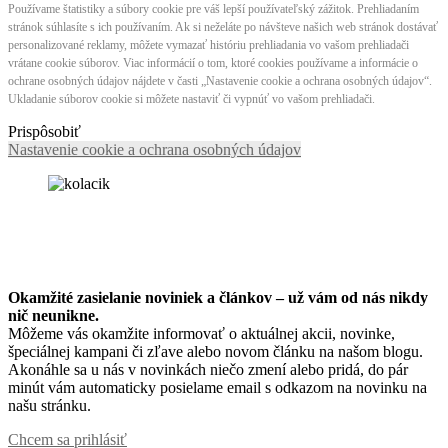
Používame štatistiky a súbory cookie pre váš lepší používateľský zážitok. Prehliadaním
stránok súhlasíte s ich používaním. Ak si neželáte po návšteve našich web stránok dostávať
personalizované reklamy, môžete vymazať históriu prehliadania vo vašom prehliadači
vrátane cookie súborov. Viac informácií o tom, ktoré cookies používame a informácie o
ochrane osobných údajov nájdete v časti „Nastavenie cookie a ochrana osobných údajov“.
Ukladanie súborov cookie si môžete nastaviť či vypnúť vo vašom prehliadači.
Prispôsobiť
Nastavenie cookie a ochrana osobných údajov
Okamžité zasielanie noviniek a článkov – u
ž vám od nás nikdy
nič neunikne.
Môžeme vás okamžite informovať o aktuálnej akcii, novinke,
špeciálnej kampani či zľave alebo novom článku na našom blogu.
Akonáhle sa u nás v novinkách niečo zmení alebo pridá, do pár
minút vám automaticky posielame email s odkazom na novinku na
našu stránku.
Chcem sa prihlásiť