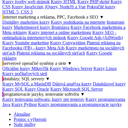
Kurzy tvorby web stránok
Kurzy HTML
Kurzy PHP skript
Kurzy
CSS
Kurzy JavaScript, jQuery, NodeJS a Vue
Pokročilé kurzy
HTML 5, CSS 3
internet marketing a reklama, PPC, Facebook a SEO
▼
Digitálny marketing kurzy
Kurzy podnikania na internete
Instagram
kurzy
Marketingové kurzy Bratislava
Kurzy Facebook marketingu a
Meta reklamy
Kurzy internet a online marketingu
Kurzy SEO -
optimalizácia internetových stránok
Kurzy Google Ads (AdWords)
Kurzy Youtube marketing
Kurzy Copywriting
Platená reklama na
Facebooku (FB) - kurzy Meta Ads
Kurzy marketingu na sociálnych
sieťach
Platená reklama na sociálnych sieťach
Kurzy Google
reklamy
serverové operačné systémy a siete
▼
Oficiálne kurzy MikroTik
Kurzy Windows Server
Kurzy Linux
Kurzy počítačových sietí
databázy, SQL servery
▼
Kurzy MySQL a MariaDB
Dátová analýza kurzy
Databázové kurzy
Kurzy SQL
Kurzy Oracle
Kurzy Microsoft SQL Server
programovacie jazyky, testovanie softvéru
▼
Kurzy testovania softwaru, kurzy pre testerov
Kurzy programovania
Java
Kurzy Python
Kurzy programovania a programovacie jazyky
Aktuálne
Pomoc s výberom
Naše služby