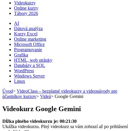
Videokurzy
Online kurzy
Tábory 2026
AI
Dátová analýza
Kurzy Excel
Online marketing
Microsoft Office
Programovanie
Grafika
HTML, web stránky
Databázy a SQL
WordPress
Windows Server
Linux
Úvod
>
VideoClass – bezplatné videokurzy a videonávody pre
účastníkov kurzov
>
Videá
>
Google Gemini
Videokurz Google Gemini
Dĺžka plného videokurzu je: 00:21:30
Ukážka videokurzu. Plný videokurz sa vám zobrazí až po prihlásení