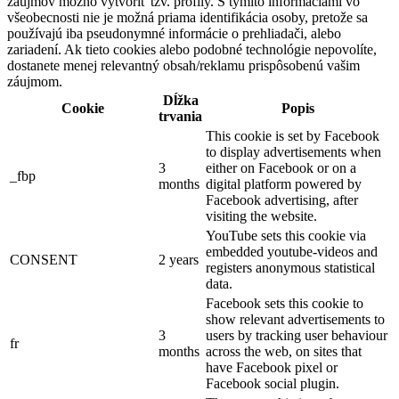
záujmov možno vytvoriť tzv. profily. S týmito informáciami vo
všeobecnosti nie je možná priama identifikácia osoby, pretože sa
používajú iba pseudonymné informácie o prehliadači, alebo
zariadení. Ak tieto cookies alebo podobné technológie nepovolíte,
dostanete menej relevantný obsah/reklamu prispôsobenú vašim
záujmom.
Dĺžka
Cookie
Popis
trvania
This cookie is set by Facebook
to display advertisements when
3
either on Facebook or on a
_fbp
months
digital platform powered by
Facebook advertising, after
visiting the website.
YouTube sets this cookie via
embedded youtube-videos and
CONSENT
2 years
registers anonymous statistical
data.
Facebook sets this cookie to
show relevant advertisements to
3
users by tracking user behaviour
fr
months
across the web, on sites that
have Facebook pixel or
Facebook social plugin.