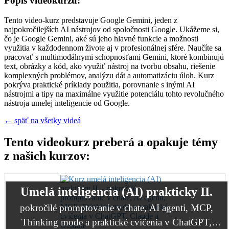
Popis videokurzu:
Tento video-kurz predstavuje Google Gemini, jeden z
najpokročilejších AI nástrojov od spoločnosti Google. Ukážeme si,
čo je Google Gemini, aké sú jeho hlavné funkcie a možnosti
využitia v každodennom živote aj v profesionálnej sfére. Naučíte sa
pracovať s multimodálnymi schopnosťami Gemini, ktoré kombinujú
text, obrázky a kód, ako využiť nástroj na tvorbu obsahu, riešenie
komplexných problémov, analýzu dát a automatizáciu úloh. Kurz
pokrýva praktické príklady použitia, porovnanie s inými AI
nástrojmi a tipy na maximálne využitie potenciálu tohto revolučného
nástroja umelej inteligencie od Google.
← späť na všetky videá
Tento videokurz preberá a opakuje témy
z našich kurzov:
Umelá inteligencia (AI) prakticky II.
pokročilé promptovanie v chate, AI agenti, MCP,
Thinking mode a praktické cvičenia v ChatGPT,