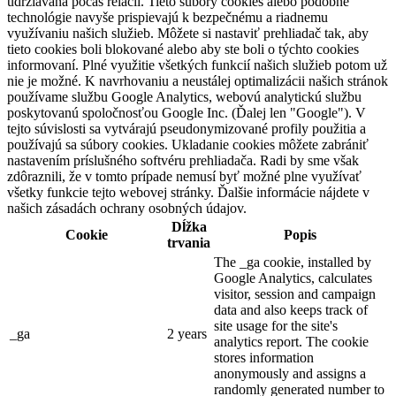
udržiavaná počas relácií. Tieto súbory cookies alebo podobné
technológie navyše prispievajú k bezpečnému a riadnemu
využívaniu našich služieb. Môžete si nastaviť prehliadač tak, aby
tieto cookies boli blokované alebo aby ste boli o týchto cookies
informovaní. Plné využitie všetkých funkcií našich služieb potom už
nie je možné. K navrhovaniu a neustálej optimalizácii našich stránok
používame službu Google Analytics, webovú analytickú službu
poskytovanú spoločnosťou Google Inc. (Ďalej len "Google"). V
tejto súvislosti sa vytvárajú pseudonymizované profily použitia a
používajú sa súbory cookies. Ukladanie cookies môžete zabrániť
nastavením príslušného softvéru prehliadača. Radi by sme však
zdôraznili, že v tomto prípade nemusí byť možné plne využívať
všetky funkcie tejto webovej stránky. Ďalšie informácie nájdete v
našich zásadách ochrany osobných údajov.
Dĺžka
Cookie
Popis
trvania
The _ga cookie, installed by
Google Analytics, calculates
visitor, session and campaign
data and also keeps track of
site usage for the site's
_ga
2 years
analytics report. The cookie
stores information
anonymously and assigns a
randomly generated number to