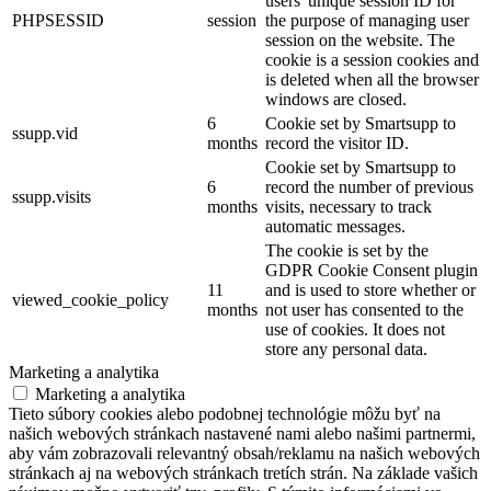
users' unique session ID for
PHPSESSID
session
the purpose of managing user
session on the website. The
cookie is a session cookies and
is deleted when all the browser
windows are closed.
6
Cookie set by Smartsupp to
ssupp.vid
months
record the visitor ID.
Cookie set by Smartsupp to
6
record the number of previous
ssupp.visits
months
visits, necessary to track
automatic messages.
The cookie is set by the
GDPR Cookie Consent plugin
11
and is used to store whether or
viewed_cookie_policy
months
not user has consented to the
use of cookies. It does not
store any personal data.
Marketing a analytika
Marketing a analytika
Tieto súbory cookies alebo podobnej technológie môžu byť na
našich webových stránkach nastavené nami alebo našimi partnermi,
aby vám zobrazovali relevantný obsah/reklamu na našich webových
stránkach aj na webových stránkach tretích strán. Na základe vašich