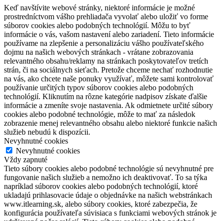
Keď navštívite webové stránky, niektoré informácie je možné
prostredníctvom vášho prehliadača vyvolať alebo uložiť vo forme
súborov cookies alebo podobných technológií. Môžu to byť
informácie o vás, vašom nastavení alebo zariadení. Tieto informácie
používame na zlepšenie a personalizáciu vášho používateľského
dojmu na našich webových stránkach - vrátane zobrazovania
relevantného obsahu/reklamy na stránkach poskytovateľov tretích
strán, či na sociálnych sieťach. Pretože chceme nechať rozhodnutie
na vás, ako chcete naše ponuky využívať, môžete sami kontrolovať
používanie určitých typov súborov cookies alebo podobných
technológií. Kliknutím na rôzne kategórie nadpisov získate ďalšie
informácie a zmeníte svoje nastavenia. Ak odmietnete určité súbory
cookies alebo podobné technológie, môže to mať za následok
zobrazenie menej relevantného obsahu alebo niektoré funkcie našich
služieb nebudú k dispozícii.
Nevyhnutné cookies
Nevyhnutné cookies
Vždy zapnuté
Tieto súbory cookies alebo podobné technológie sú nevyhnutné pre
fungovanie našich služieb a nemožno ich deaktivovať. To sa týka
napríklad súborov cookies alebo podobných technológií, ktoré
ukladajú prihlasovacie údaje o objednávke na našich webstránkach
www.itlearning.sk, alebo súbory cookies, ktoré zabezpečia, že
konfigurácia používateľa súvisiaca s funkciami webových stránok je