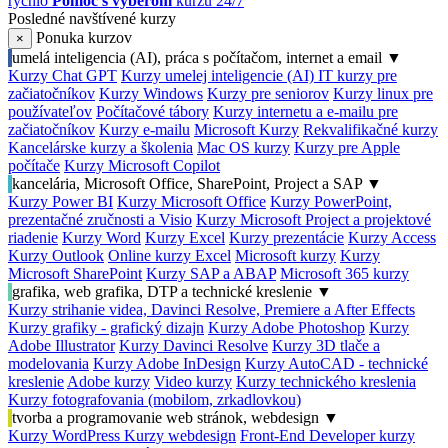
rýchlo
Pomoc s výberom
kurzu 24/7
Posledné navštívené kurzy
Ponuka kurzov
×
umelá inteligencia (AI), práca s počítačom, internet a email
▼
Kurzy Chat GPT
Kurzy umelej inteligencie (AI)
IT kurzy pre
začiatočníkov
Kurzy Windows
Kurzy pre seniorov
Kurzy linux pre
používateľov
Počítačové tábory
Kurzy internetu a e-mailu pre
začiatočníkov
Kurzy e-mailu
Microsoft Kurzy
Rekvalifikačné kurzy
Kancelárske kurzy a školenia
Mac OS kurzy
Kurzy pre Apple
počítače
Kurzy Microsoft Copilot
kancelária, Microsoft Office, SharePoint, Project a SAP
▼
Kurzy Power BI
Kurzy Microsoft Office
Kurzy PowerPoint,
prezentačné zručnosti a Visio
Kurzy Microsoft Project a projektové
riadenie
Kurzy Word
Kurzy Excel
Kurzy prezentácie
Kurzy Access
Kurzy Outlook
Online kurzy Excel
Microsoft kurzy
Kurzy
Microsoft SharePoint
Kurzy SAP a ABAP
Microsoft 365 kurzy
grafika, web grafika, DTP a technické kreslenie
▼
Kurzy strihanie videa, Davinci Resolve, Premiere a After Effects
Kurzy grafiky - grafický dizajn
Kurzy Adobe Photoshop
Kurzy
Adobe Illustrator
Kurzy Davinci Resolve
Kurzy 3D tlače a
modelovania
Kurzy Adobe InDesign
Kurzy AutoCAD - technické
kreslenie
Adobe kurzy
Video kurzy
Kurzy technického kreslenia
Kurzy fotografovania (mobilom, zrkadlovkou)
tvorba a programovanie web stránok, webdesign
▼
Kurzy WordPress
Kurzy webdesign
Front-End Developer kurzy