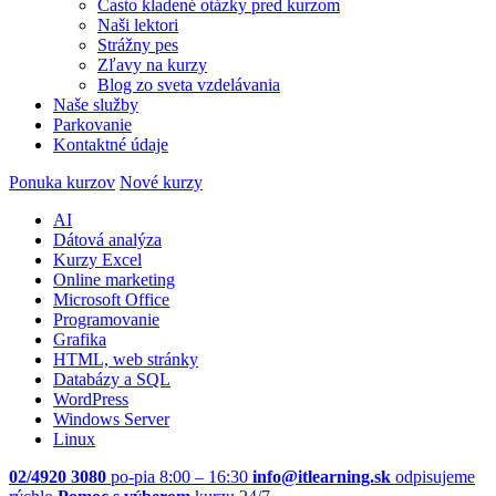
Často kladené otázky pred kurzom
Naši lektori
Strážny pes
Zľavy na kurzy
Blog zo sveta vzdelávania
Naše služby
Parkovanie
Kontaktné údaje
Ponuka kurzov
Nové kurzy
AI
Dátová analýza
Kurzy Excel
Online marketing
Microsoft Office
Programovanie
Grafika
HTML, web stránky
Databázy a SQL
WordPress
Windows Server
Linux
02/4920 3080
po-pia 8:00 – 16:30
info@itlearning.sk
odpisujeme