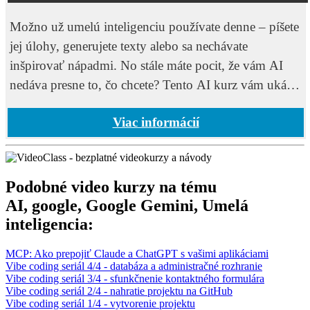
Claude a Gemini
Možno už umelú inteligenciu používate denne – píšete
jej úlohy, generujete texty alebo sa nechávate
inšpirovať nápadmi. No stále máte pocit, že vám AI
nedáva presne to, čo chcete? Tento AI kurz vám ukáže,
ako posunúť prácu s AI na úplne novú úroveň a
Viac informácií
Podobné video kurzy na tému
AI, google, Google Gemini, Umelá
inteligencia:
MCP: Ako prepojiť Claude a ChatGPT s vašimi aplikáciami
Vibe coding seriál 4/4 - databáza a administračné rozhranie
Vibe coding seriál 3/4 - sfunkčnenie kontaktného formulára
Vibe coding seriál 2/4 - nahratie projektu na GitHub
Vibe coding seriál 1/4 - vytvorenie projektu