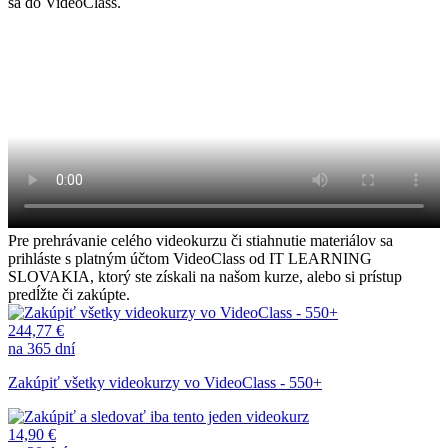
sa do VideoClass.
Pre prehrávanie celého videokurzu či stiahnutie materiálov sa
prihláste s platným účtom VideoClass od IT LEARNING
SLOVAKIA, ktorý ste získali na našom kurze, alebo si prístup
predĺžte či zakúpte.
244,77 €
na 365 dní
Zakúpiť všetky videokurzy vo VideoClass - 550+
14,90 €