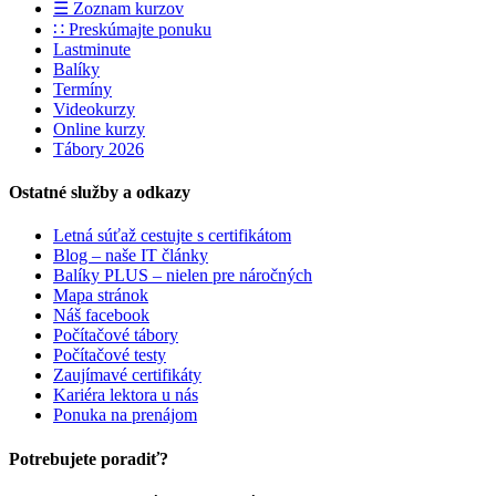
☰ Zoznam kurzov
∷ Preskúmajte ponuku
Lastminute
Balíky
Termíny
Videokurzy
Online kurzy
Tábory 2026
Ostatné služby a odkazy
Letná súťaž cestujte s certifikátom
Blog – naše IT články
Balíky PLUS – nielen pre náročných
Mapa stránok
Náš facebook
Počítačové tábory
Počítačové testy
Zaujímavé certifikáty
Kariéra lektora u nás
Ponuka na prenájom
Potrebujete poradiť?