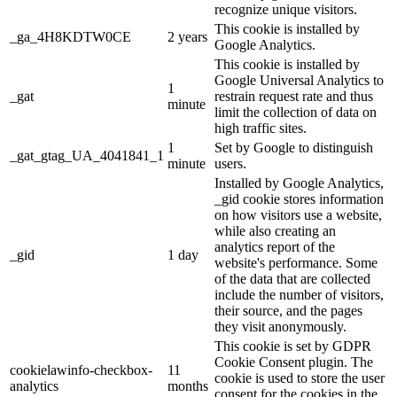
recognize unique visitors.
This cookie is installed by
_ga_4H8KDTW0CE
2 years
Google Analytics.
This cookie is installed by
Google Universal Analytics to
1
_gat
restrain request rate and thus
minute
limit the collection of data on
high traffic sites.
1
Set by Google to distinguish
_gat_gtag_UA_4041841_1
minute
users.
Installed by Google Analytics,
_gid cookie stores information
on how visitors use a website,
while also creating an
analytics report of the
_gid
1 day
website's performance. Some
of the data that are collected
include the number of visitors,
their source, and the pages
they visit anonymously.
This cookie is set by GDPR
Cookie Consent plugin. The
cookielawinfo-checkbox-
11
cookie is used to store the user
analytics
months
consent for the cookies in the