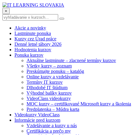
×
Akcie a novinky
Lastminute ponuka
Kurzy cez Úrad práce
Denné letné tábory 2026
Hodnotenia kurzov
Ponuka kurzov
Aktuálne lastminute – zlacnené termíny kurzov
Všetky kurzy – zoznam
Preskúmajte ponuku – katalóg
Online kurzy a vzdelávanie
Termíny IT kurzov
Dlhodobé IT štúdium
Výhodné balíky kurzov
VideoClass videokurzy
MOC kurzy – certifikované Microsoft kurzy a školenia
Predplatenka – Múdra karta
Videokurzy VideoClass
Informácie pred kurzom
Vzdelávanie a kurzy u nás
Certifikácia a prečo my