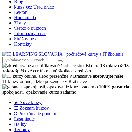
Blog
kurzy cez Úrad práce
Lektori
Hodnotenia
Zľavy
všetko o kurzoch
Informácie, o nás
Strážny pes
Kontakty
už 18
rokov
špičkové certifikované školiace stredisko
absolvujte naše
IT kurzy online, alebo prezenčne v Bratislave
100% garancia
spokojnosti, opakovanie kurzu zadarmo
★ Nové kurzy
☰ Zoznam kurzov
∷ Preskúmajte ponuku
Lastminute
Balíky
Termíny