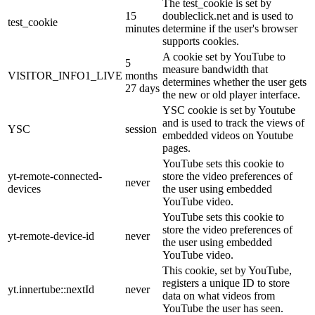
The test_cookie is set by
15
doubleclick.net and is used to
test_cookie
minutes
determine if the user's browser
supports cookies.
A cookie set by YouTube to
5
measure bandwidth that
VISITOR_INFO1_LIVE
months
determines whether the user gets
27 days
the new or old player interface.
YSC cookie is set by Youtube
and is used to track the views of
YSC
session
embedded videos on Youtube
pages.
YouTube sets this cookie to
yt-remote-connected-
store the video preferences of
never
devices
the user using embedded
YouTube video.
YouTube sets this cookie to
store the video preferences of
yt-remote-device-id
never
the user using embedded
YouTube video.
This cookie, set by YouTube,
registers a unique ID to store
yt.innertube::nextId
never
data on what videos from
YouTube the user has seen.