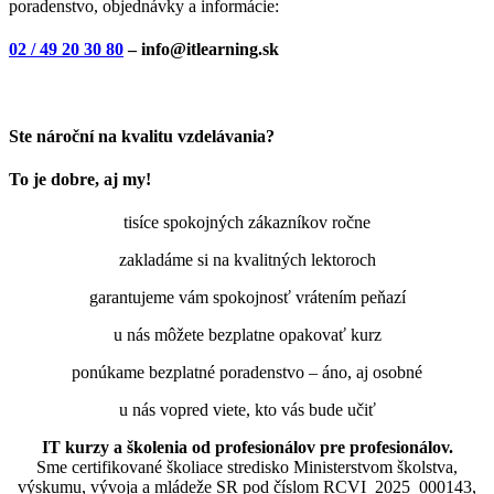
poradenstvo, objednávky a informácie:
02 / 49 20 30 80
– info@itlearning.sk
Ste nároční na kvalitu vzdelávania?
To je dobre, aj my!
tisíce spokojných zákazníkov ročne
zakladáme si na kvalitných lektoroch
garantujeme vám spokojnosť vrátením peňazí
u nás môžete bezplatne opakovať kurz
ponúkame bezplatné poradenstvo – áno, aj osobné
u nás vopred viete, kto vás bude učiť
IT kurzy a školenia od profesionálov pre profesionálov.
Sme certifikované školiace stredisko Ministerstvom školstva,
výskumu, vývoja a mládeže SR pod číslom RCVI_2025_000143,