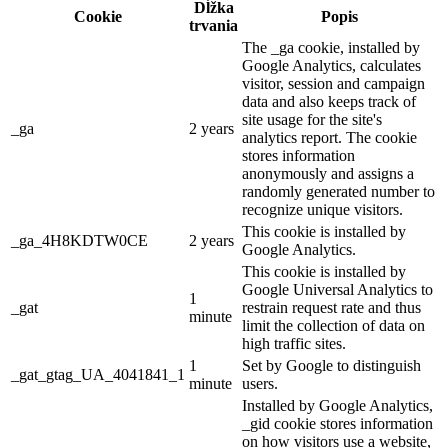
Dĺžka
Cookie
Popis
trvania
The _ga cookie, installed by
Google Analytics, calculates
visitor, session and campaign
data and also keeps track of
site usage for the site's
_ga
2 years
analytics report. The cookie
stores information
anonymously and assigns a
randomly generated number to
recognize unique visitors.
This cookie is installed by
_ga_4H8KDTW0CE
2 years
Google Analytics.
This cookie is installed by
Google Universal Analytics to
1
_gat
restrain request rate and thus
minute
limit the collection of data on
high traffic sites.
1
Set by Google to distinguish
_gat_gtag_UA_4041841_1
minute
users.
Installed by Google Analytics,
_gid cookie stores information
on how visitors use a website,