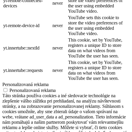
yt-remote-connected-
store the video preferences of
never
devices
the user using embedded
YouTube video.
YouTube sets this cookie to
store the video preferences of
yt-remote-device-id
never
the user using embedded
YouTube video.
This cookie, set by YouTube,
registers a unique ID to store
yt.innertube::nextId
never
data on what videos from
YouTube the user has seen.
This cookie, set by YouTube,
registers a unique ID to store
yt.innertube::requests
never
data on what videos from
YouTube the user has seen.
Personalizovaná reklama
Personalizovaná reklama
Táto stránka používa cookies a iné sledovacie technológie na
zlepšenie vášho zážitku pri prehliadaní, na analýzu návštevnosti
stránky, a na zobrazovanie personalizovanej reklamy. Súhlasom s
cookies umožníte, aby sme zbierali údaje o vašom správaní na
webe, vrátane ad_user_data a ad_personalization. Tieto informácie
nám pomáhajú a našim partnerom poskytovať vám relevantnejšiu
reklamu a lepšie online služby. Môžete si vybrať, či tieto cookies