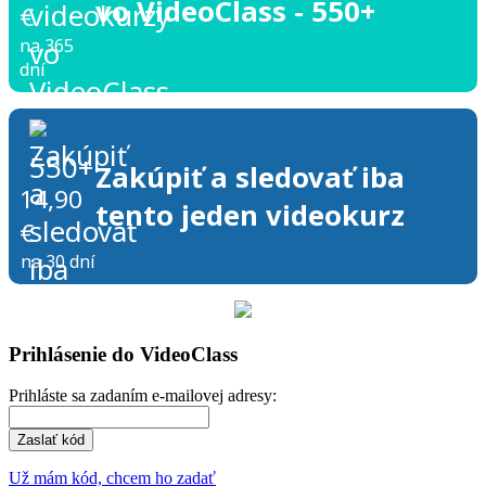
vo VideoClass - 550+
€
na 365
dní
Zakúpiť a sledovať iba
14,90
tento jeden videokurz
€
na 30 dní
Prihlásenie do VideoClass
Prihláste sa zadaním e-mailovej adresy:
Zaslať kód
Už mám kód, chcem ho zadať