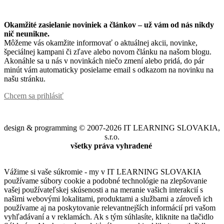
Okamžité zasielanie noviniek a článkov – u
ž vám od nás nikdy
nič neunikne.
Môžeme vás okamžite informovať o aktuálnej akcii, novinke,
špeciálnej kampani či zľave alebo novom článku na našom blogu.
Akonáhle sa u nás v novinkách niečo zmení alebo pridá, do pár
minút vám automaticky posielame email s odkazom na novinku na
našu stránku.
Chcem sa prihlásiť
design & programming © 2007-2026 IT LEARNING SLOVAKIA,
s.r.o.
všetky práva vyhradené
Vážime si vaše súkromie - my v IT LEARNING SLOVAKIA
používame súbory cookie a podobné technológie na zlepšovanie
vašej používateľskej skúsenosti a na meranie vašich interakcií s
našimi webovými lokalitami, produktami a službami a zároveň ich
používame aj na poskytovanie relevantnejších informácií pri vašom
vyhľadávaní a v reklamách. Ak s tým súhlasíte, kliknite na tlačidlo