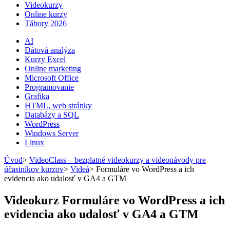
Videokurzy
Online kurzy
Tábory 2026
AI
Dátová analýza
Kurzy Excel
Online marketing
Microsoft Office
Programovanie
Grafika
HTML, web stránky
Databázy a SQL
WordPress
Windows Server
Linux
Úvod
>
VideoClass – bezplatné videokurzy a videonávody pre
účastníkov kurzov
>
Videá
>
Formuláre vo WordPress a ich
evidencia ako udalosť v GA4 a GTM
Videokurz Formuláre vo WordPress a ich
evidencia ako udalosť v GA4 a GTM