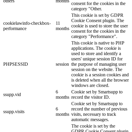
others
months
consent for the cookies in the
category "Other.
This cookie is set by GDPR
Cookie Consent plugin. The
cookielawinfo-checkbox-
11
cookie is used to store the user
performance
months
consent for the cookies in the
category "Performance".
This cookie is native to PHP
applications. The cookie is
used to store and identify a
users' unique session ID for
PHPSESSID
session
the purpose of managing user
session on the website. The
cookie is a session cookies and
is deleted when all the browser
windows are closed.
6
Cookie set by Smartsupp to
ssupp.vid
months
record the visitor ID.
Cookie set by Smartsupp to
6
record the number of previous
ssupp.visits
months
visits, necessary to track
automatic messages.
The cookie is set by the
GDPR Cookie Consent plugin