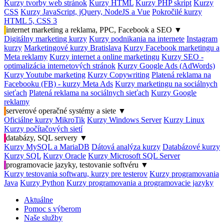
Kurzy tvorby web stránok
Kurzy HTML
Kurzy PHP skript
Kurzy
CSS
Kurzy JavaScript, jQuery, NodeJS a Vue
Pokročilé kurzy
HTML 5, CSS 3
internet marketing a reklama, PPC, Facebook a SEO
▼
Digitálny marketing kurzy
Kurzy podnikania na internete
Instagram
kurzy
Marketingové kurzy Bratislava
Kurzy Facebook marketingu a
Meta reklamy
Kurzy internet a online marketingu
Kurzy SEO -
optimalizácia internetových stránok
Kurzy Google Ads (AdWords)
Kurzy Youtube marketing
Kurzy Copywriting
Platená reklama na
Facebooku (FB) - kurzy Meta Ads
Kurzy marketingu na sociálnych
sieťach
Platená reklama na sociálnych sieťach
Kurzy Google
reklamy
serverové operačné systémy a siete
▼
Oficiálne kurzy MikroTik
Kurzy Windows Server
Kurzy Linux
Kurzy počítačových sietí
databázy, SQL servery
▼
Kurzy MySQL a MariaDB
Dátová analýza kurzy
Databázové kurzy
Kurzy SQL
Kurzy Oracle
Kurzy Microsoft SQL Server
programovacie jazyky, testovanie softvéru
▼
Kurzy testovania softwaru, kurzy pre testerov
Kurzy programovania
Java
Kurzy Python
Kurzy programovania a programovacie jazyky
Aktuálne
Pomoc s výberom
Naše služby