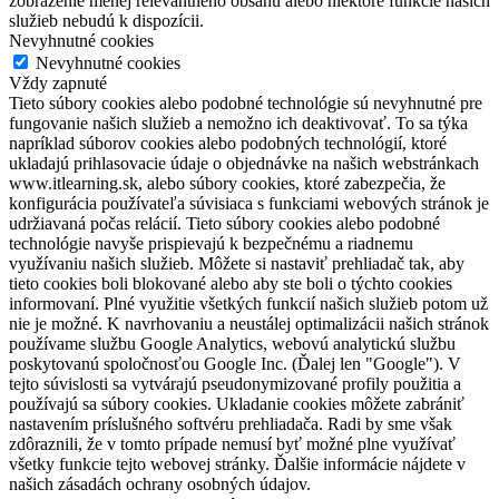
zobrazenie menej relevantného obsahu alebo niektoré funkcie našich
služieb nebudú k dispozícii.
Nevyhnutné cookies
Nevyhnutné cookies
Vždy zapnuté
Tieto súbory cookies alebo podobné technológie sú nevyhnutné pre
fungovanie našich služieb a nemožno ich deaktivovať. To sa týka
napríklad súborov cookies alebo podobných technológií, ktoré
ukladajú prihlasovacie údaje o objednávke na našich webstránkach
www.itlearning.sk, alebo súbory cookies, ktoré zabezpečia, že
konfigurácia používateľa súvisiaca s funkciami webových stránok je
udržiavaná počas relácií. Tieto súbory cookies alebo podobné
technológie navyše prispievajú k bezpečnému a riadnemu
využívaniu našich služieb. Môžete si nastaviť prehliadač tak, aby
tieto cookies boli blokované alebo aby ste boli o týchto cookies
informovaní. Plné využitie všetkých funkcií našich služieb potom už
nie je možné. K navrhovaniu a neustálej optimalizácii našich stránok
používame službu Google Analytics, webovú analytickú službu
poskytovanú spoločnosťou Google Inc. (Ďalej len "Google"). V
tejto súvislosti sa vytvárajú pseudonymizované profily použitia a
používajú sa súbory cookies. Ukladanie cookies môžete zabrániť
nastavením príslušného softvéru prehliadača. Radi by sme však
zdôraznili, že v tomto prípade nemusí byť možné plne využívať
všetky funkcie tejto webovej stránky. Ďalšie informácie nájdete v
našich zásadách ochrany osobných údajov.