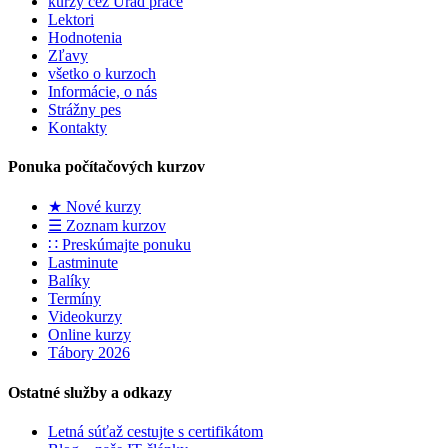
kurzy cez Úrad práce
Lektori
Hodnotenia
Zľavy
všetko o kurzoch
Informácie, o nás
Strážny pes
Kontakty
Ponuka počítačových kurzov
★ Nové kurzy
☰ Zoznam kurzov
∷ Preskúmajte ponuku
Lastminute
Balíky
Termíny
Videokurzy
Online kurzy
Tábory 2026
Ostatné služby a odkazy
Letná súťaž cestujte s certifikátom