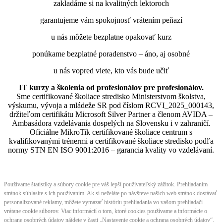
zakladáme si na kvalitných lektoroch
garantujeme vám spokojnosť vrátením peňazí
u nás môžete bezplatne opakovať kurz
ponúkame bezplatné poradenstvo – áno, aj osobné
u nás vopred viete, kto vás bude učiť
IT kurzy a školenia od profesionálov pre profesionálov.
Sme certifikované školiace stredisko Ministerstvom školstva,
výskumu, vývoja a mládeže SR pod číslom RCVI_2025_000143,
držiteľom certifikátu Microsoft Silver Partner a členom AVIDA –
Ambasádora vzdelávania dospelých na Slovensku i v zahraničí.​​​​​​​​​​​​​​​​
Oficiálne MikroTik certifikované školiace centrum s
kvalifikovanými trénermi ​​​​​​​​​​a certifikované školiace stredisko podľa
normy STN EN ISO 9001:2016 – garancia kvality vo vzdelávaní.
Používame štatistiky a súbory cookie pre váš lepší používateľský zážitok. Prehliadaním
stránok súhlasíte s ich používaním. Ak si neželáte po návšteve našich web stránok dostávať
personalizované reklamy, môžete vymazať históriu prehliadania vo vašom prehliadači
vrátane cookie súborov. Viac informácií o tom, ktoré cookies používame a informácie o
ochrane osobných údajov nájdete v časti „Nastavenie cookie a ochrana osobných údajov“.