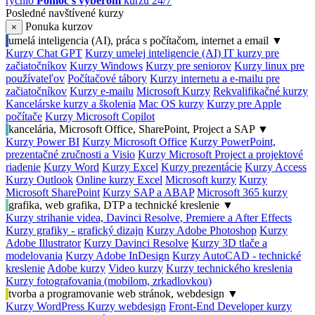
rýchlo
Pomoc s výberom
kurzu 24/7
Posledné navštívené kurzy
Ponuka kurzov
×
umelá inteligencia (AI), práca s počítačom, internet a email
▼
Kurzy Chat GPT
Kurzy umelej inteligencie (AI)
IT kurzy pre
začiatočníkov
Kurzy Windows
Kurzy pre seniorov
Kurzy linux pre
používateľov
Počítačové tábory
Kurzy internetu a e-mailu pre
začiatočníkov
Kurzy e-mailu
Microsoft Kurzy
Rekvalifikačné kurzy
Kancelárske kurzy a školenia
Mac OS kurzy
Kurzy pre Apple
počítače
Kurzy Microsoft Copilot
kancelária, Microsoft Office, SharePoint, Project a SAP
▼
Kurzy Power BI
Kurzy Microsoft Office
Kurzy PowerPoint,
prezentačné zručnosti a Visio
Kurzy Microsoft Project a projektové
riadenie
Kurzy Word
Kurzy Excel
Kurzy prezentácie
Kurzy Access
Kurzy Outlook
Online kurzy Excel
Microsoft kurzy
Kurzy
Microsoft SharePoint
Kurzy SAP a ABAP
Microsoft 365 kurzy
grafika, web grafika, DTP a technické kreslenie
▼
Kurzy strihanie videa, Davinci Resolve, Premiere a After Effects
Kurzy grafiky - grafický dizajn
Kurzy Adobe Photoshop
Kurzy
Adobe Illustrator
Kurzy Davinci Resolve
Kurzy 3D tlače a
modelovania
Kurzy Adobe InDesign
Kurzy AutoCAD - technické
kreslenie
Adobe kurzy
Video kurzy
Kurzy technického kreslenia
Kurzy fotografovania (mobilom, zrkadlovkou)
tvorba a programovanie web stránok, webdesign
▼
Kurzy WordPress
Kurzy webdesign
Front-End Developer kurzy