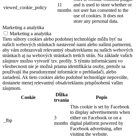
11
and is used to store whether or
viewed_cookie_policy
months
not user has consented to the
use of cookies. It does not
store any personal data.
Marketing a analytika
Marketing a analytika
Tieto súbory cookies alebo podobnej technológie môžu byť na
našich webových stránkach nastavené nami alebo našimi partnermi,
aby vám zobrazovali relevantný obsah/reklamu na našich webových
stránkach aj na webových stránkach tretích strán. Na základe vašich
záujmov možno vytvoriť tzv. profily. S týmito informáciami vo
všeobecnosti nie je možná priama identifikácia osoby, pretože sa
používajú iba pseudonymné informácie o prehliadači, alebo
zariadení. Ak tieto cookies alebo podobné technológie nepovolíte,
dostanete menej relevantný obsah/reklamu prispôsobenú vašim
záujmom.
Dĺžka
Cookie
Popis
trvania
This cookie is set by Facebook
to display advertisements when
3
either on Facebook or on a
_fbp
months
digital platform powered by
Facebook advertising, after
visiting the website.