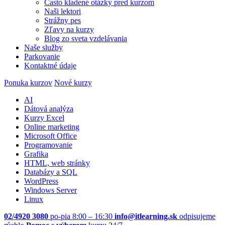
Často kladené otázky pred kurzom
Naši lektori
Strážny pes
Zľavy na kurzy
Blog zo sveta vzdelávania
Naše služby
Parkovanie
Kontaktné údaje
Ponuka kurzov
Nové kurzy
AI
Dátová analýza
Kurzy Excel
Online marketing
Microsoft Office
Programovanie
Grafika
HTML, web stránky
Databázy a SQL
WordPress
Windows Server
Linux
02/4920 3080
po-pia 8:00 – 16:30
info@itlearning.sk
odpisujeme