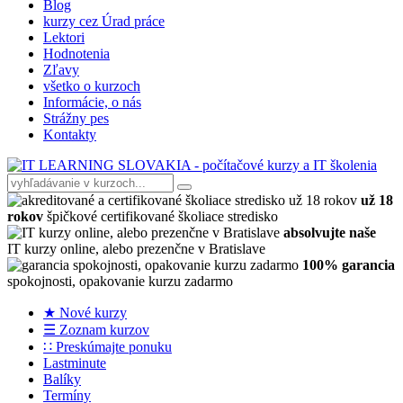
Blog
kurzy cez Úrad práce
Lektori
Hodnotenia
Zľavy
všetko o kurzoch
Informácie, o nás
Strážny pes
Kontakty
už 18
rokov
špičkové certifikované školiace stredisko
absolvujte naše
IT kurzy online, alebo prezenčne v Bratislave
100% garancia
spokojnosti, opakovanie kurzu zadarmo
★ Nové kurzy
☰ Zoznam kurzov
∷ Preskúmajte ponuku
Lastminute
Balíky
Termíny