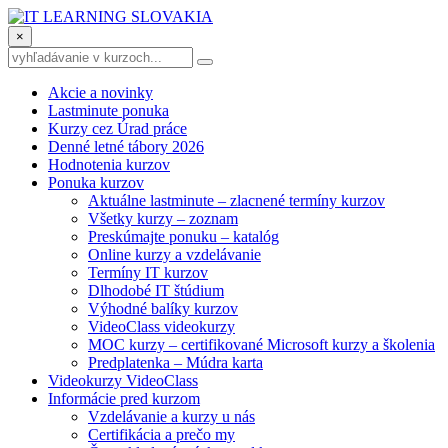
×
Akcie a novinky
Lastminute ponuka
Kurzy cez Úrad práce
Denné letné tábory 2026
Hodnotenia kurzov
Ponuka kurzov
Aktuálne lastminute – zlacnené termíny kurzov
Všetky kurzy – zoznam
Preskúmajte ponuku – katalóg
Online kurzy a vzdelávanie
Termíny IT kurzov
Dlhodobé IT štúdium
Výhodné balíky kurzov
VideoClass videokurzy
MOC kurzy – certifikované Microsoft kurzy a školenia
Predplatenka – Múdra karta
Videokurzy VideoClass
Informácie pred kurzom
Vzdelávanie a kurzy u nás
Certifikácia a prečo my