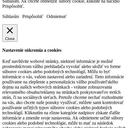
Súhlasím. Ak chcete obmedziť súbory cookie, kliknite na tlačidlo
Prispôsobiť.
Súhlasím
Prispôsobiť
Odmietnuť
Close
Nastavenie súkromia a cookies
Keď navštívite webové stránky, niektoré informácie je možné
prostredníctvom vášho prehliadača vyvolať alebo uložiť vo forme
súborov cookies alebo podobných technológií. Môžu to byť
informácie o vás, vašom nastavení alebo zariadení. Tieto informácie
používame na zlepšenie a personalizáciu vášho používateľského
dojmu na našich webových stránkach - vrátane zobrazovania
relevantného obsahu/reklamy na stránkach poskytovateľov tretích
strán, či na sociálnych sieťach. Pretože chceme nechať rozhodnutie
na vás, ako chcete naše ponuky využívať, môžete sami kontrolovať
používanie určitých typov súborov cookies alebo podobných
technológií. Kliknutím na rôzne kategórie nadpisov získate ďalšie
informácie a zmeníte svoje nastavenia. Ak odmietnete určité súbory
cookies alebo podobné technológie, môže to mať za následok