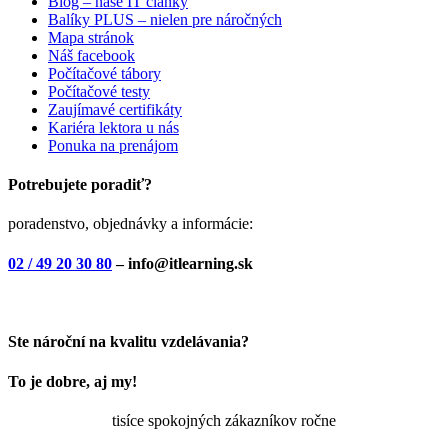
Blog – naše IT články
Balíky PLUS – nielen pre náročných
Mapa stránok
Náš facebook
Počítačové tábory
Počítačové testy
Zaujímavé certifikáty
Kariéra lektora u nás
Ponuka na prenájom
Potrebujete poradiť?
poradenstvo, objednávky a informácie:
02 / 49 20 30 80
– info@itlearning.sk
Ste nároční na kvalitu vzdelávania?
To je dobre, aj my!
tisíce spokojných zákazníkov ročne