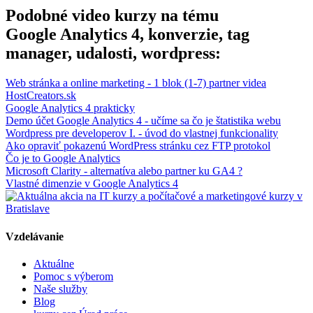
Podobné video kurzy na tému
Google Analytics 4, konverzie, tag
manager, udalosti, wordpress:
Web stránka a online marketing - 1 blok (1-7) partner videa
HostCreators.sk
Google Analytics 4 prakticky
Demo účet Google Analytics 4 - učíme sa čo je štatistika webu
Wordpress pre developerov I. - úvod do vlastnej funkcionality
Ako opraviť pokazenú WordPress stránku cez FTP protokol
Čo je to Google Analytics
Microsoft Clarity - alternatíva alebo partner ku GA4 ?
Vlastné dimenzie v Google Analytics 4
Vzdelávanie
Aktuálne
Pomoc s výberom
Naše služby
Blog