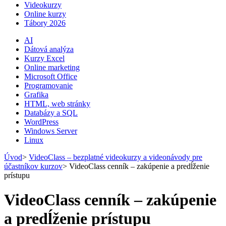
Videokurzy
Online kurzy
Tábory 2026
AI
Dátová analýza
Kurzy Excel
Online marketing
Microsoft Office
Programovanie
Grafika
HTML, web stránky
Databázy a SQL
WordPress
Windows Server
Linux
Úvod
>
VideoClass – bezplatné videokurzy a videonávody pre
účastníkov kurzov
>
VideoClass cenník – zakúpenie a predĺženie
prístupu
VideoClass cenník – zakúpenie
a predĺženie prístupu