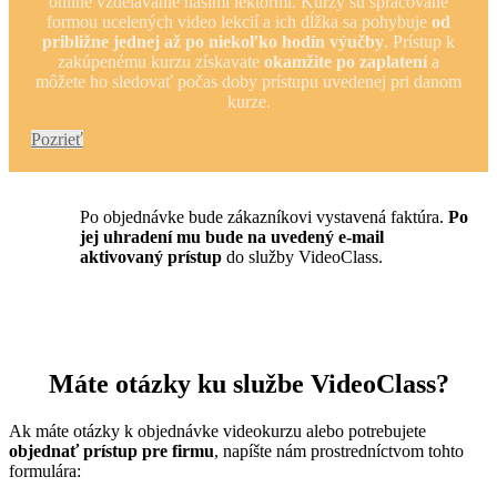
online vzdelávanie našimi lektormi. Kurzy sú spracované
formou ucelených video lekcií a ich dĺžka sa pohybuje
od
približne jednej až po niekoľko hodín výučby
. Prístup k
zakúpenému kurzu získavate
okamžite po zaplatení
a
môžete ho sledovať počas doby prístupu uvedenej pri danom
kurze.
Pozrieť
Po objednávke bude zákazníkovi vystavená faktúra.
Po
jej uhradení mu bude na uvedený e-mail
aktivovaný prístup
do služby VideoClass.
Máte otázky ku službe VideoClass?
Ak máte otázky k objednávke videokurzu alebo potrebujete
objednať prístup pre firmu
, napíšte nám prostredníctvom tohto
formulára: