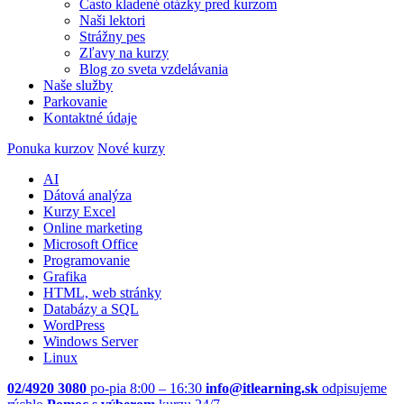
Často kladené otázky pred kurzom
Naši lektori
Strážny pes
Zľavy na kurzy
Blog zo sveta vzdelávania
Naše služby
Parkovanie
Kontaktné údaje
Ponuka kurzov
Nové kurzy
AI
Dátová analýza
Kurzy Excel
Online marketing
Microsoft Office
Programovanie
Grafika
HTML, web stránky
Databázy a SQL
WordPress
Windows Server
Linux
02/4920 3080
po-pia 8:00 – 16:30
info@itlearning.sk
odpisujeme