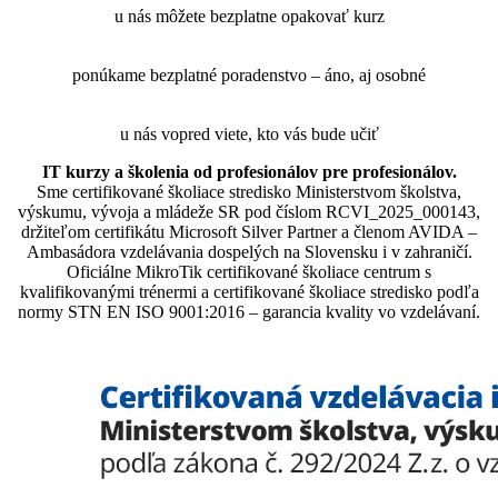
u nás môžete bezplatne opakovať kurz
ponúkame bezplatné poradenstvo – áno, aj osobné
u nás vopred viete, kto vás bude učiť
IT kurzy a školenia od profesionálov pre profesionálov.
Sme certifikované školiace stredisko Ministerstvom školstva,
výskumu, vývoja a mládeže SR pod číslom RCVI_2025_000143,
držiteľom certifikátu Microsoft Silver Partner a členom AVIDA –
Ambasádora vzdelávania dospelých na Slovensku i v zahraničí.​​​​​​​​​​​​​​​​
Oficiálne MikroTik certifikované školiace centrum s
kvalifikovanými trénermi ​​​​​​​​​​a certifikované školiace stredisko podľa
normy STN EN ISO 9001:2016 – garancia kvality vo vzdelávaní.