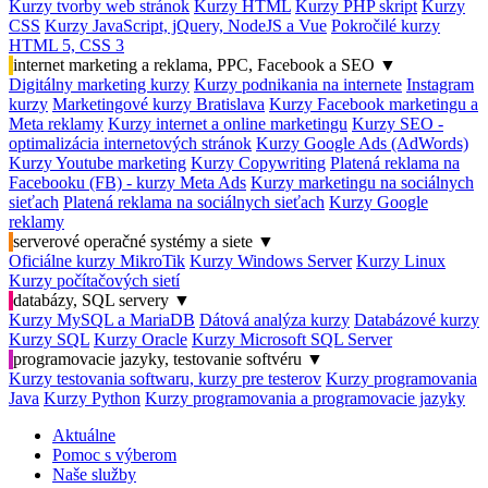
Kurzy tvorby web stránok
Kurzy HTML
Kurzy PHP skript
Kurzy
CSS
Kurzy JavaScript, jQuery, NodeJS a Vue
Pokročilé kurzy
HTML 5, CSS 3
internet marketing a reklama, PPC, Facebook a SEO
▼
Digitálny marketing kurzy
Kurzy podnikania na internete
Instagram
kurzy
Marketingové kurzy Bratislava
Kurzy Facebook marketingu a
Meta reklamy
Kurzy internet a online marketingu
Kurzy SEO -
optimalizácia internetových stránok
Kurzy Google Ads (AdWords)
Kurzy Youtube marketing
Kurzy Copywriting
Platená reklama na
Facebooku (FB) - kurzy Meta Ads
Kurzy marketingu na sociálnych
sieťach
Platená reklama na sociálnych sieťach
Kurzy Google
reklamy
serverové operačné systémy a siete
▼
Oficiálne kurzy MikroTik
Kurzy Windows Server
Kurzy Linux
Kurzy počítačových sietí
databázy, SQL servery
▼
Kurzy MySQL a MariaDB
Dátová analýza kurzy
Databázové kurzy
Kurzy SQL
Kurzy Oracle
Kurzy Microsoft SQL Server
programovacie jazyky, testovanie softvéru
▼
Kurzy testovania softwaru, kurzy pre testerov
Kurzy programovania
Java
Kurzy Python
Kurzy programovania a programovacie jazyky
Aktuálne
Pomoc s výberom
Naše služby