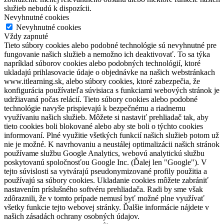
služieb nebudú k dispozícii.
Nevyhnutné cookies
Nevyhnutné cookies
Vždy zapnuté
Tieto súbory cookies alebo podobné technológie sú nevyhnutné pre
fungovanie našich služieb a nemožno ich deaktivovať. To sa týka
napríklad súborov cookies alebo podobných technológií, ktoré
ukladajú prihlasovacie údaje o objednávke na našich webstránkach
www.itlearning.sk, alebo súbory cookies, ktoré zabezpečia, že
konfigurácia používateľa súvisiaca s funkciami webových stránok je
udržiavaná počas relácií. Tieto súbory cookies alebo podobné
technológie navyše prispievajú k bezpečnému a riadnemu
využívaniu našich služieb. Môžete si nastaviť prehliadač tak, aby
tieto cookies boli blokované alebo aby ste boli o týchto cookies
informovaní. Plné využitie všetkých funkcií našich služieb potom už
nie je možné. K navrhovaniu a neustálej optimalizácii našich stránok
používame službu Google Analytics, webovú analytickú službu
poskytovanú spoločnosťou Google Inc. (Ďalej len "Google"). V
tejto súvislosti sa vytvárajú pseudonymizované profily použitia a
používajú sa súbory cookies. Ukladanie cookies môžete zabrániť
nastavením príslušného softvéru prehliadača. Radi by sme však
zdôraznili, že v tomto prípade nemusí byť možné plne využívať
všetky funkcie tejto webovej stránky. Ďalšie informácie nájdete v
našich zásadách ochrany osobných údajov.