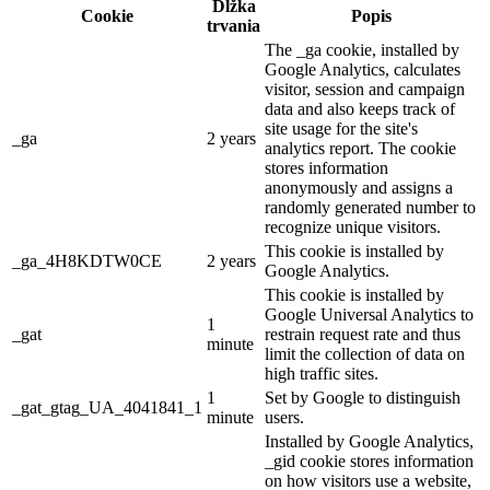
Dĺžka
Cookie
Popis
trvania
The _ga cookie, installed by
Google Analytics, calculates
visitor, session and campaign
data and also keeps track of
site usage for the site's
_ga
2 years
analytics report. The cookie
stores information
anonymously and assigns a
randomly generated number to
recognize unique visitors.
This cookie is installed by
_ga_4H8KDTW0CE
2 years
Google Analytics.
This cookie is installed by
Google Universal Analytics to
1
_gat
restrain request rate and thus
minute
limit the collection of data on
high traffic sites.
1
Set by Google to distinguish
_gat_gtag_UA_4041841_1
minute
users.
Installed by Google Analytics,
_gid cookie stores information
on how visitors use a website,