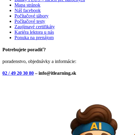
Mapa stránok
Náš facebook
Počítačové tábory
Počítačové testy
Zaujímavé certifikáty
Kariéra lektora u nás
Ponuka na prenájom
Potrebujete poradiť?
poradenstvo, objednávky a informácie:
02 / 49 20 30 80
– info@itlearning.sk