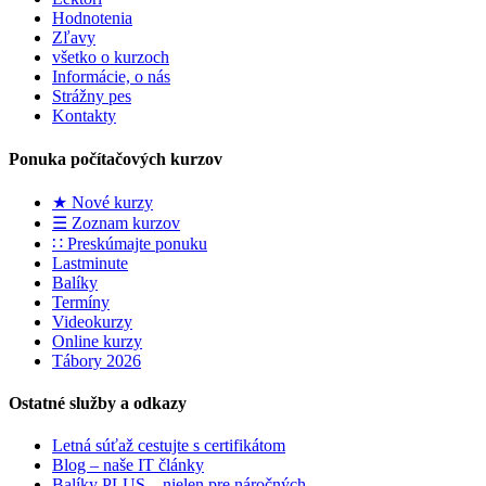
Hodnotenia
Zľavy
všetko o kurzoch
Informácie, o nás
Strážny pes
Kontakty
Ponuka počítačových kurzov
★ Nové kurzy
☰ Zoznam kurzov
∷ Preskúmajte ponuku
Lastminute
Balíky
Termíny
Videokurzy
Online kurzy
Tábory 2026
Ostatné služby a odkazy
Letná súťaž cestujte s certifikátom
Blog – naše IT články
Balíky PLUS – nielen pre náročných