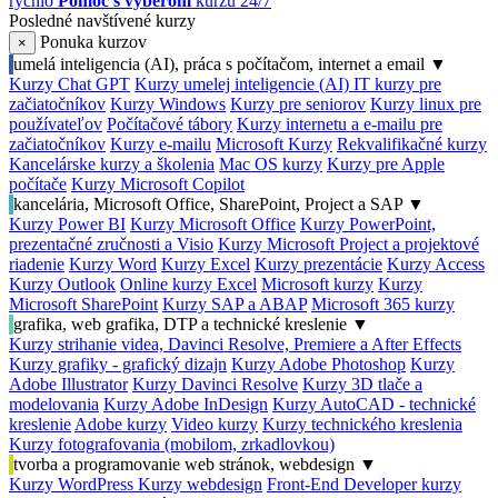
rýchlo
Pomoc s výberom
kurzu 24/7
Posledné navštívené kurzy
Ponuka kurzov
×
umelá inteligencia (AI), práca s počítačom, internet a email
▼
Kurzy Chat GPT
Kurzy umelej inteligencie (AI)
IT kurzy pre
začiatočníkov
Kurzy Windows
Kurzy pre seniorov
Kurzy linux pre
používateľov
Počítačové tábory
Kurzy internetu a e-mailu pre
začiatočníkov
Kurzy e-mailu
Microsoft Kurzy
Rekvalifikačné kurzy
Kancelárske kurzy a školenia
Mac OS kurzy
Kurzy pre Apple
počítače
Kurzy Microsoft Copilot
kancelária, Microsoft Office, SharePoint, Project a SAP
▼
Kurzy Power BI
Kurzy Microsoft Office
Kurzy PowerPoint,
prezentačné zručnosti a Visio
Kurzy Microsoft Project a projektové
riadenie
Kurzy Word
Kurzy Excel
Kurzy prezentácie
Kurzy Access
Kurzy Outlook
Online kurzy Excel
Microsoft kurzy
Kurzy
Microsoft SharePoint
Kurzy SAP a ABAP
Microsoft 365 kurzy
grafika, web grafika, DTP a technické kreslenie
▼
Kurzy strihanie videa, Davinci Resolve, Premiere a After Effects
Kurzy grafiky - grafický dizajn
Kurzy Adobe Photoshop
Kurzy
Adobe Illustrator
Kurzy Davinci Resolve
Kurzy 3D tlače a
modelovania
Kurzy Adobe InDesign
Kurzy AutoCAD - technické
kreslenie
Adobe kurzy
Video kurzy
Kurzy technického kreslenia
Kurzy fotografovania (mobilom, zrkadlovkou)
tvorba a programovanie web stránok, webdesign
▼
Kurzy WordPress
Kurzy webdesign
Front-End Developer kurzy