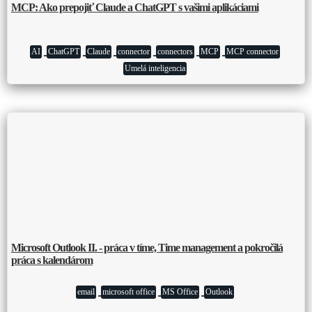
MCP: Ako prepojiť Claude a ChatGPT s vašimi aplikáciami
AI
ChatGPT
Claude
connector
connectors
MCP
MCP connector
Umelá inteligencia
Microsoft Outlook II. - práca v tíme, Time management a pokročilá
práca s kalendárom
email
microsoft office
MS Office
Outlook