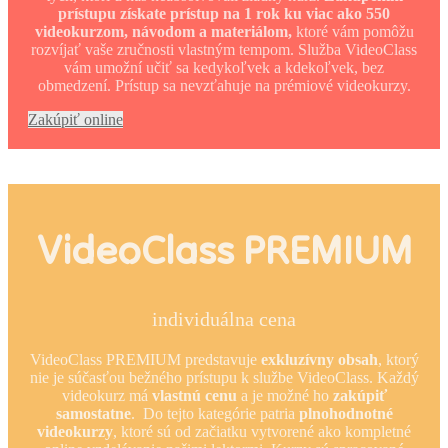
prístupu získate prístup na 1 rok ku viac ako 550
videokurzom, návodom a materiálom,
ktoré vám pomôžu
rozvíjať vaše zručnosti vlastným tempom. Služba VideoClass
vám umožní učiť sa kedykoľvek a kdekoľvek, bez
obmedzení. Prístup sa nevzťahuje na prémiové videokurzy.
Zakúpiť online
VideoClass PREMIUM
individuálna cena
VideoClass PREMIUM predstavuje
exkluzívny obsah
, ktorý
nie je súčasťou bežného prístupu k službe VideoClass. Každý
videokurz má
vlastnú cenu
a je možné ho
zakúpiť
samostatne
. Do tejto kategórie patria
plnohodnotné
videokurzy
, ktoré sú od začiatku vytvorené ako kompletné