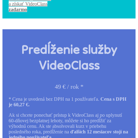
a získať VideoClass
zadarmo
Predĺženie služby
VideoClass
49 € / rok *
* Cena je uvedená bez DPH na 1 používateľa.
Cena s DPH
je 60,27 €.
Ak si chcete ponechať prístup k VideoClass aj po uplynutí
60-dňovej bezplatnej lehoty, môžete si ho predĺžiť za
výhodnú cenu. Ak ste absolvovali kurz v priebehu
posledného roka, predĺženie na
ďalších 12 mesiacov stojí na
jedného používateľa.