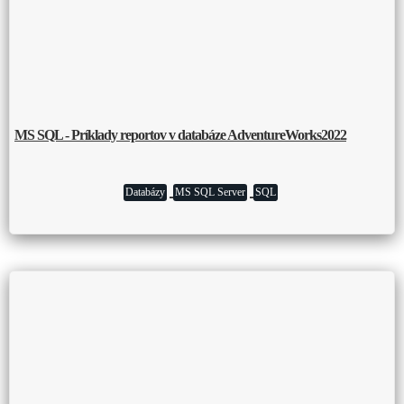
MS SQL - Príklady reportov v databáze AdventureWorks2022
Databázy
MS SQL Server
SQL