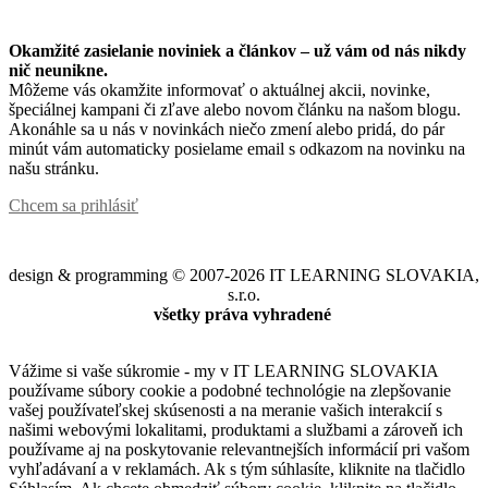
Okamžité zasielanie noviniek a článkov – u
ž vám od nás nikdy
nič neunikne.
Môžeme vás okamžite informovať o aktuálnej akcii, novinke,
špeciálnej kampani či zľave alebo novom článku na našom blogu.
Akonáhle sa u nás v novinkách niečo zmení alebo pridá, do pár
minút vám automaticky posielame email s odkazom na novinku na
našu stránku.
Chcem sa prihlásiť
design & programming © 2007-2026 IT LEARNING SLOVAKIA,
s.r.o.
všetky práva vyhradené
Vážime si vaše súkromie - my v IT LEARNING SLOVAKIA
používame súbory cookie a podobné technológie na zlepšovanie
vašej používateľskej skúsenosti a na meranie vašich interakcií s
našimi webovými lokalitami, produktami a službami a zároveň ich
používame aj na poskytovanie relevantnejších informácií pri vašom
vyhľadávaní a v reklamách. Ak s tým súhlasíte, kliknite na tlačidlo