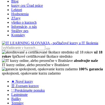
Blog
kurzy cez Úrad práce
Lektori
Hodnotenia
Zľavy
všetko o kurzoch
Informácie, o nás
Strážny pes
Kontakty
už 18
rokov
špičkové certifikované školiace stredisko
absolvujte naše
IT kurzy online, alebo prezenčne v Bratislave
100% garancia
spokojnosti, opakovanie kurzu zadarmo
★ Nové kurzy
☰ Zoznam kurzov
∷ Preskúmajte ponuku
Lastminute
Balíky
Termíny