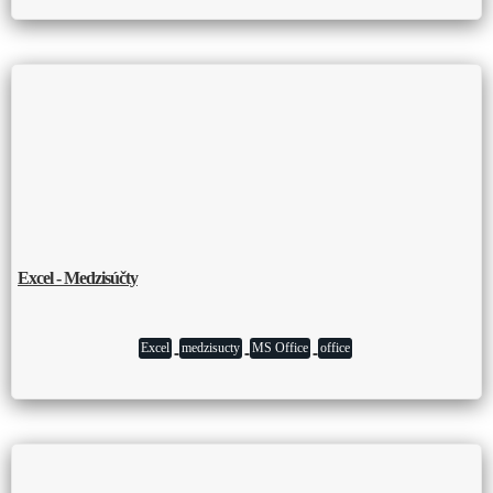
Excel - Medzisúčty
Excel
medzisucty
MS Office
office