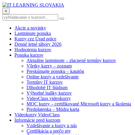
×
Akcie a novinky
Lastminute ponuka
Kurzy cez Úrad práce
Denné letné tábory 2026
Hodnotenia kurzov
Ponuka kurzov
Aktuálne lastminute – zlacnené termíny kurzov
Všetky kurzy – zoznam
Preskúmajte ponuku – katalóg
Online kurzy a vzdelávanie
Termíny IT kurzov
Dlhodobé IT štúdium
Výhodné balíky kurzov
VideoClass videokurzy
MOC kurzy – certifikované Microsoft kurzy a školenia
Predplatenka – Múdra karta
Videokurzy VideoClass
Informácie pred kurzom
Vzdelávanie a kurzy u nás
Certifikácia a prečo my