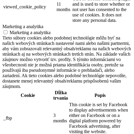
11
and is used to store whether or
viewed_cookie_policy
months
not user has consented to the
use of cookies. It does not
store any personal data.
Marketing a analytika
Marketing a analytika
Tieto súbory cookies alebo podobnej technológie môžu byť na
našich webových stránkach nastavené nami alebo našimi partnermi,
aby vám zobrazovali relevantný obsah/reklamu na našich webových
stránkach aj na webových stránkach tretích strán. Na základe vašich
záujmov možno vytvoriť tzv. profily. S týmito informáciami vo
všeobecnosti nie je možná priama identifikácia osoby, pretože sa
používajú iba pseudonymné informácie o prehliadači, alebo
zariadení. Ak tieto cookies alebo podobné technológie nepovolíte,
dostanete menej relevantný obsah/reklamu prispôsobenú vašim
záujmom.
Dĺžka
Cookie
Popis
trvania
This cookie is set by Facebook
to display advertisements when
3
either on Facebook or on a
_fbp
months
digital platform powered by
Facebook advertising, after
visiting the website.