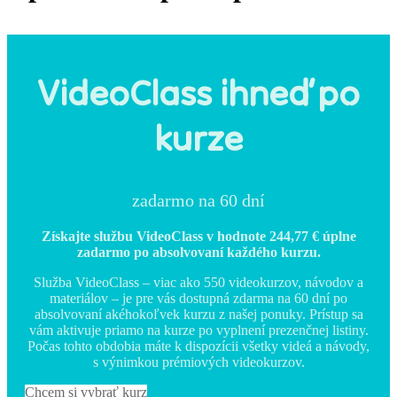
VideoClass ihneď po
kurze
zadarmo na 60 dní
Získajte službu VideoClass v hodnote 244,77 € úplne
zadarmo po absolvovaní každého kurzu.
Služba VideoClass – viac ako 550 videokurzov, návodov a
materiálov – je pre vás dostupná zdarma na 60 dní po
absolvovaní akéhokoľvek kurzu z našej ponuky. Prístup sa
vám aktivuje priamo na kurze po vyplnení prezenčnej listiny.
Počas tohto obdobia máte k dispozícii všetky videá a návody,
s výnimkou prémiových videokurzov.
Chcem si vybrať kurz