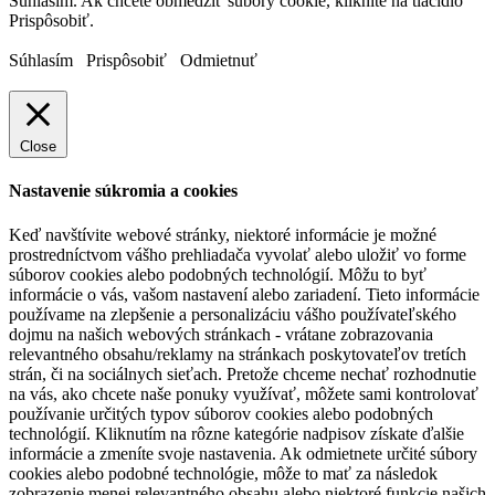
Súhlasím. Ak chcete obmedziť súbory cookie, kliknite na tlačidlo
Prispôsobiť.
Súhlasím
Prispôsobiť
Odmietnuť
Close
Nastavenie súkromia a cookies
Keď navštívite webové stránky, niektoré informácie je možné
prostredníctvom vášho prehliadača vyvolať alebo uložiť vo forme
súborov cookies alebo podobných technológií. Môžu to byť
informácie o vás, vašom nastavení alebo zariadení. Tieto informácie
používame na zlepšenie a personalizáciu vášho používateľského
dojmu na našich webových stránkach - vrátane zobrazovania
relevantného obsahu/reklamy na stránkach poskytovateľov tretích
strán, či na sociálnych sieťach. Pretože chceme nechať rozhodnutie
na vás, ako chcete naše ponuky využívať, môžete sami kontrolovať
používanie určitých typov súborov cookies alebo podobných
technológií. Kliknutím na rôzne kategórie nadpisov získate ďalšie
informácie a zmeníte svoje nastavenia. Ak odmietnete určité súbory
cookies alebo podobné technológie, môže to mať za následok
zobrazenie menej relevantného obsahu alebo niektoré funkcie našich