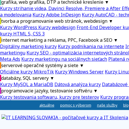
grafika, web grafika, DTP a technické kreslenie
▼
Kurzy strihanie videa, Davinci Resolve, Premiere a After Eff
a modelovania
Kurzy Adobe InDesign
Kurzy AutoCAD - tech
tvorba a programovanie web stránok, webdesign
▼
Kurzy WordPress
Kurzy webdesign
Front-End Developer ku
kurzy HTML 5, CSS 3
internet marketing a reklama, PPC, Facebook a SEO
▼
Digitálny marketing kurzy
Kurzy podnikania na internete
I
marketingu
Kurzy SEO - optimalizácia internetových stráno
Meta Ads
Kurzy marketingu na sociálnych sieťach
Platená r
serverové operačné systémy a siete
▼
Oficiálne kurzy MikroTik
Kurzy Windows Server
Kurzy Linu
databázy, SQL servery
▼
Kurzy MySQL a MariaDB
Dátová analýza kurzy
Databázové 
programovacie jazyky, testovanie softvéru
▼
Kurzy testovania softwaru, kurzy pre testerov
Kurzy progra
aktuálne
pomoc s výberom
naše služby
blo