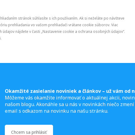
ehliadaním stránok súhlasíte s ich používaním. Ak si neželáte po návšteve
óriu prehliadania vo vašom prehliadači vrátane cookie súborov. Viac
 údajov nájdete v časti „Nastavenie cookie a ochrana osobných údajov“.
.
Okamžité zasielanie noviniek a článkov – u
ž vám od n
Môžeme vás okamžite informovať o aktuálnej akcii, novin
našom blogu. Akonáhle sa u nás v novinkách niečo zmení
email s odkazom na novinku na našu stránku.
Chcem sa prihlásiť