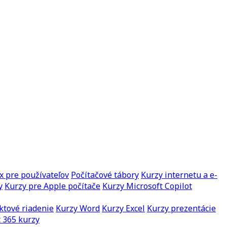
x pre používateľov
Počítačové tábory
Kurzy internetu a e-
y
Kurzy pre Apple počítače
Kurzy Microsoft Copilot
ktové riadenie
Kurzy Word
Kurzy Excel
Kurzy prezentácie
 365 kurzy