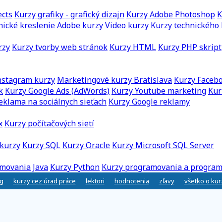
ects
Kurzy grafiky - grafický dizajn
Kurzy Adobe Photoshop
K
nické kreslenie
Adobe kurzy
Video kurzy
Kurzy technického 
rzy
Kurzy tvorby web stránok
Kurzy HTML
Kurzy PHP skript
nstagram kurzy
Marketingové kurzy Bratislava
Kurzy Faceb
k
Kurzy Google Ads (AdWords)
Kurzy Youtube marketing
Kur
eklama na sociálnych sieťach
Kurzy Google reklamy
x
Kurzy počítačových sietí
kurzy
Kurzy SQL
Kurzy Oracle
Kurzy Microsoft SQL Server
movania Java
Kurzy Python
Kurzy programovania a program
g
kurzy cez úrad práce
lektori
hodnotenia
zľavy
všetko o ku