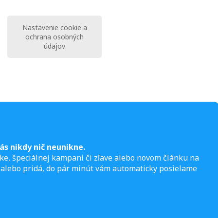
Nastavenie cookie a
ochrana osobných
údajov
ás nikdy nič neunikne.
ke, špeciálnej kampani či zľave alebo novom článku na
 alebo pridá, do pár minút vám automaticky posielame