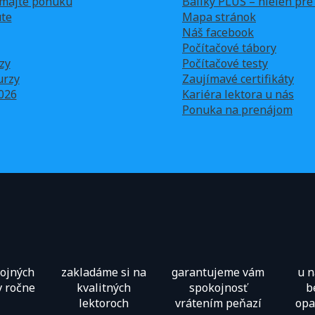
majte ponuku
Balíky PLUS – nielen pr
te
Mapa stránok
Náš facebook
Počítačové tábory
zy
Počítačové testy
urzy
Zaujímavé certifikáty
026
Kariéra lektora u nás
Ponuka na prenájom
kojných
zakladáme si na
garantujeme vám
u 
v ročne
kvalitných
spokojnosť
b
lektoroch
vrátením peňazí
opa