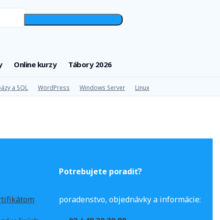
y
Online kurzy
Tábory 2026
ázy a SQL
WordPress
Windows Server
Linux
Potrebujete poradiť?
rtifikátom
poradenstvo, objednávky a informácie: