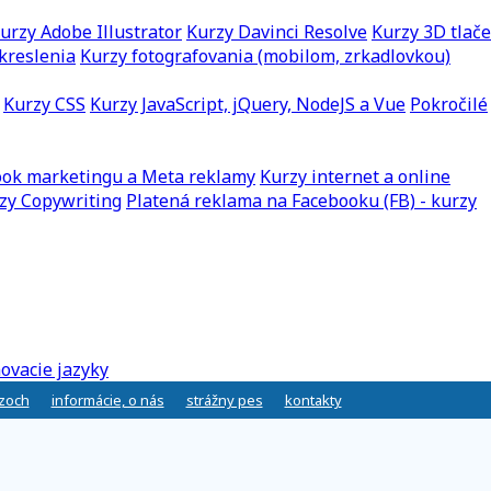
urzy Adobe Illustrator
Kurzy Davinci Resolve
Kurzy 3D tlače
kreslenia
Kurzy fotografovania (mobilom, zrkadlovkou)
Kurzy CSS
Kurzy JavaScript, jQuery, NodeJS a Vue
Pokročilé
ook marketingu a Meta reklamy
Kurzy internet a online
zy Copywriting
Platená reklama na Facebooku (FB) - kurzy
ovacie jazyky
rzoch
informácie, o nás
strážny pes
kontakty