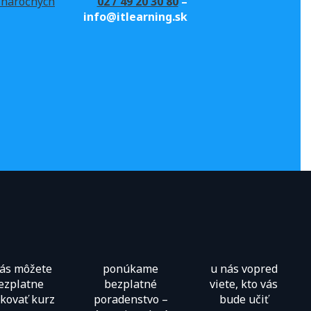
02 / 49 20 30 80
–
e náročných
info@itlearning.sk
nás môžete
ponúkame
u nás vopred
ezplatne
bezplatné
viete, kto vás
kovať kurz
poradenstvo –
bude učiť