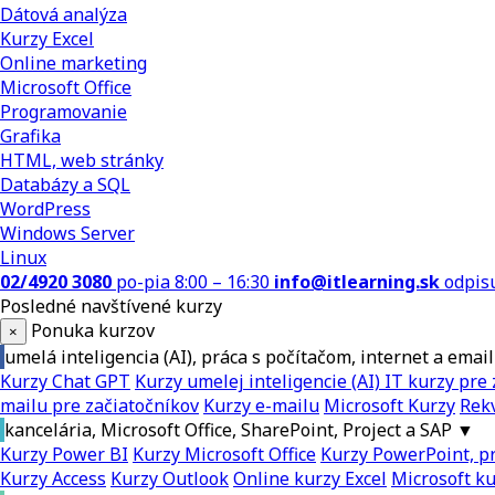
Dátová analýza
Kurzy Excel
Online marketing
Microsoft Office
Programovanie
Grafika
HTML, web stránky
Databázy a SQL
WordPress
Windows Server
Linux
02/4920 3080
po-pia 8:00 – 16:30
info@itlearning.sk
odpis
Posledné navštívené kurzy
Ponuka kurzov
×
umelá inteligencia (AI), práca s počítačom, internet a email
Kurzy Chat GPT
Kurzy umelej inteligencie (AI)
IT kurzy pre 
mailu pre začiatočníkov
Kurzy e-mailu
Microsoft Kurzy
Rekv
kancelária, Microsoft Office, SharePoint, Project a SAP
▼
Kurzy Power BI
Kurzy Microsoft Office
Kurzy PowerPoint, pr
Kurzy Access
Kurzy Outlook
Online kurzy Excel
Microsoft k