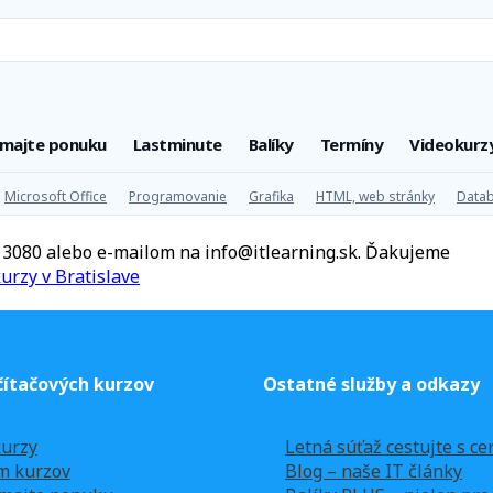
úmajte ponuku
Lastminute
Balíky
Termíny
Videokurz
Microsoft Office
Programovanie
Grafika
HTML, web stránky
Datab
20 3080 alebo e-mailom na info@itlearning.sk. Ďakujeme
ítačových kurzov
Ostatné služby a odkazy
urzy
Letná súťaž cestujte s ce
m kurzov
Blog – naše IT články