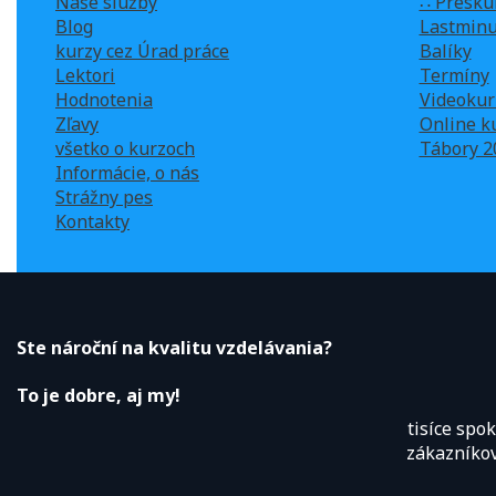
Naše služby
∷ Preskú
Blog
Lastminu
kurzy cez Úrad práce
Balíky
Lektori
Termíny
Hodnotenia
Videokur
Zľavy
Online k
všetko o kurzoch
Tábory 2
Informácie, o nás
Strážny pes
Kontakty
Ste nároční na kvalitu vzdelávania?
To je dobre, aj my!
tisíce spo
zákazníko