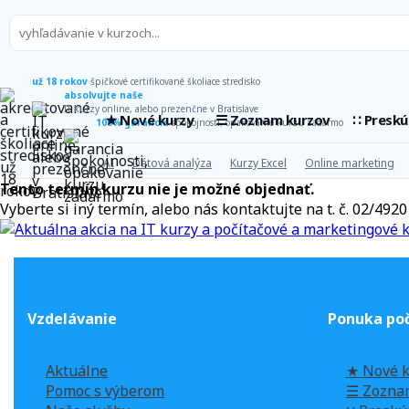
už 18 rokov
špičkové certifikované školiace stredisko
absolvujte naše
IT kurzy online, alebo prezenčne v Bratislave
★ Nové kurzy
☰ Zoznam kurzov
∷ Presk
100% garancia
spokojnosti, opakovanie kurzu zadarmo
AI
Dátová analýza
Kurzy Excel
Online marketing
Tento termín kurzu nie je možné objednať.
Vyberte si iný termín, alebo nás kontaktujte na t. č. 02/49
Vzdelávanie
Ponuka poč
Aktuálne
★ Nové k
Pomoc s výberom
☰ Zozna