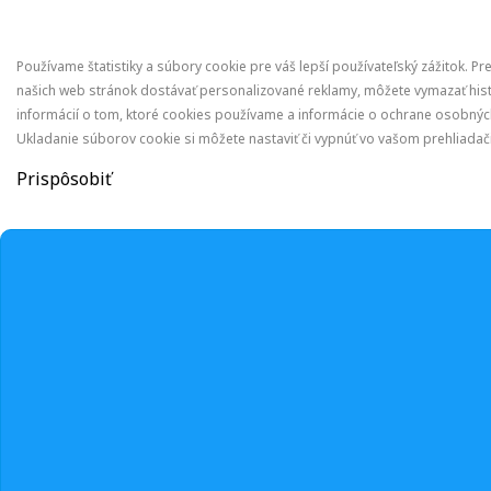
Používame štatistiky a súbory cookie pre váš lepší používateľský zážitok. Pr
našich web stránok dostávať personalizované reklamy, môžete vymazať hist
informácií o tom, ktoré cookies používame a informácie o ochrane osobných
Ukladanie súborov cookie si môžete nastaviť či vypnúť vo vašom prehliadači
Prispôsobiť