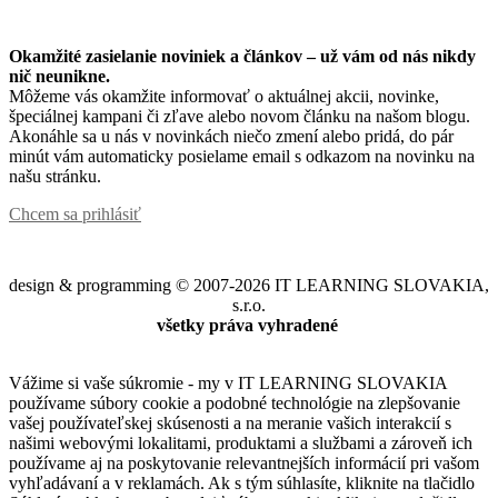
Okamžité zasielanie noviniek a článkov – u
ž vám od nás nikdy
nič neunikne.
Môžeme vás okamžite informovať o aktuálnej akcii, novinke,
špeciálnej kampani či zľave alebo novom článku na našom blogu.
Akonáhle sa u nás v novinkách niečo zmení alebo pridá, do pár
minút vám automaticky posielame email s odkazom na novinku na
našu stránku.
Chcem sa prihlásiť
design & programming © 2007-2026 IT LEARNING SLOVAKIA,
s.r.o.
všetky práva vyhradené
Vážime si vaše súkromie - my v IT LEARNING SLOVAKIA
používame súbory cookie a podobné technológie na zlepšovanie
vašej používateľskej skúsenosti a na meranie vašich interakcií s
našimi webovými lokalitami, produktami a službami a zároveň ich
používame aj na poskytovanie relevantnejších informácií pri vašom
vyhľadávaní a v reklamách. Ak s tým súhlasíte, kliknite na tlačidlo