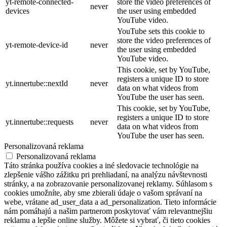
yt-remote-connected-
store the video preferences of
never
devices
the user using embedded
YouTube video.
YouTube sets this cookie to
store the video preferences of
yt-remote-device-id
never
the user using embedded
YouTube video.
This cookie, set by YouTube,
registers a unique ID to store
yt.innertube::nextId
never
data on what videos from
YouTube the user has seen.
This cookie, set by YouTube,
registers a unique ID to store
yt.innertube::requests
never
data on what videos from
YouTube the user has seen.
Personalizovaná reklama
Personalizovaná reklama
Táto stránka používa cookies a iné sledovacie technológie na
zlepšenie vášho zážitku pri prehliadaní, na analýzu návštevnosti
stránky, a na zobrazovanie personalizovanej reklamy. Súhlasom s
cookies umožníte, aby sme zbierali údaje o vašom správaní na
webe, vrátane ad_user_data a ad_personalization. Tieto informácie
nám pomáhajú a našim partnerom poskytovať vám relevantnejšiu
reklamu a lepšie online služby. Môžete si vybrať, či tieto cookies