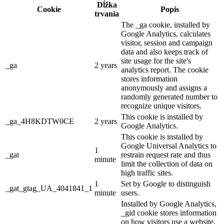
Dĺžka
Cookie
Popis
trvania
The _ga cookie, installed by
Google Analytics, calculates
visitor, session and campaign
data and also keeps track of
site usage for the site's
_ga
2 years
analytics report. The cookie
stores information
anonymously and assigns a
randomly generated number to
recognize unique visitors.
This cookie is installed by
_ga_4H8KDTW0CE
2 years
Google Analytics.
This cookie is installed by
Google Universal Analytics to
1
_gat
restrain request rate and thus
minute
limit the collection of data on
high traffic sites.
1
Set by Google to distinguish
_gat_gtag_UA_4041841_1
minute
users.
Installed by Google Analytics,
_gid cookie stores information
on how visitors use a website,