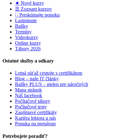
★ Nové kurzy
☰ Zoznam kurzov
∷ Preskúmajte ponuku
Lastminute
Balíky
Termíny
Videokurzy
Online kurzy
Tábory 2026
Ostatné služby a odkazy
Letná súťaž cestujte s certifikátom
Blog – naše IT články
Balíky PLUS – nielen pre náročných
Mapa stránok
Náš facebook
Počítačové tábory
Počítačové testy
Zaujímavé certifikáty
Kariéra lektora u nás
Ponuka na prenájom
Potrebujete poradiť?