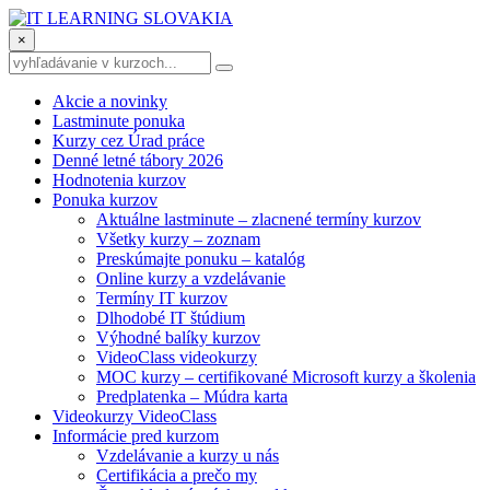
×
Akcie a novinky
Lastminute ponuka
Kurzy cez Úrad práce
Denné letné tábory 2026
Hodnotenia kurzov
Ponuka kurzov
Aktuálne lastminute – zlacnené termíny kurzov
Všetky kurzy – zoznam
Preskúmajte ponuku – katalóg
Online kurzy a vzdelávanie
Termíny IT kurzov
Dlhodobé IT štúdium
Výhodné balíky kurzov
VideoClass videokurzy
MOC kurzy – certifikované Microsoft kurzy a školenia
Predplatenka – Múdra karta
Videokurzy VideoClass
Informácie pred kurzom
Vzdelávanie a kurzy u nás
Certifikácia a prečo my