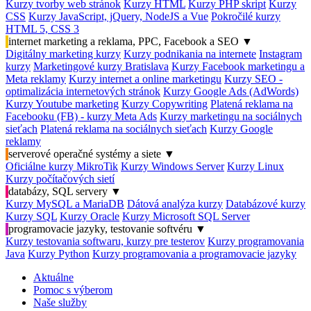
Kurzy tvorby web stránok
Kurzy HTML
Kurzy PHP skript
Kurzy
CSS
Kurzy JavaScript, jQuery, NodeJS a Vue
Pokročilé kurzy
HTML 5, CSS 3
internet marketing a reklama, PPC, Facebook a SEO
▼
Digitálny marketing kurzy
Kurzy podnikania na internete
Instagram
kurzy
Marketingové kurzy Bratislava
Kurzy Facebook marketingu a
Meta reklamy
Kurzy internet a online marketingu
Kurzy SEO -
optimalizácia internetových stránok
Kurzy Google Ads (AdWords)
Kurzy Youtube marketing
Kurzy Copywriting
Platená reklama na
Facebooku (FB) - kurzy Meta Ads
Kurzy marketingu na sociálnych
sieťach
Platená reklama na sociálnych sieťach
Kurzy Google
reklamy
serverové operačné systémy a siete
▼
Oficiálne kurzy MikroTik
Kurzy Windows Server
Kurzy Linux
Kurzy počítačových sietí
databázy, SQL servery
▼
Kurzy MySQL a MariaDB
Dátová analýza kurzy
Databázové kurzy
Kurzy SQL
Kurzy Oracle
Kurzy Microsoft SQL Server
programovacie jazyky, testovanie softvéru
▼
Kurzy testovania softwaru, kurzy pre testerov
Kurzy programovania
Java
Kurzy Python
Kurzy programovania a programovacie jazyky
Aktuálne
Pomoc s výberom
Naše služby