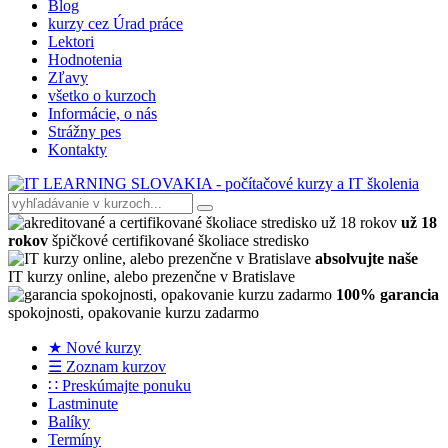
Blog
kurzy cez Úrad práce
Lektori
Hodnotenia
Zľavy
všetko o kurzoch
Informácie, o nás
Strážny pes
Kontakty
už 18
rokov
špičkové certifikované školiace stredisko
absolvujte naše
IT kurzy online, alebo prezenčne v Bratislave
100% garancia
spokojnosti, opakovanie kurzu zadarmo
★ Nové kurzy
☰ Zoznam kurzov
∷ Preskúmajte ponuku
Lastminute
Balíky
Termíny