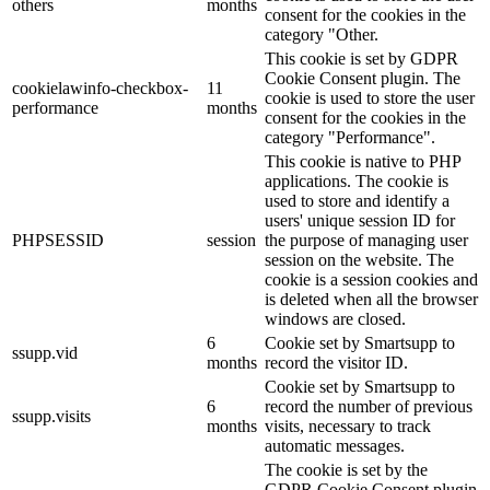
others
months
consent for the cookies in the
category "Other.
This cookie is set by GDPR
Cookie Consent plugin. The
cookielawinfo-checkbox-
11
cookie is used to store the user
performance
months
consent for the cookies in the
category "Performance".
This cookie is native to PHP
applications. The cookie is
used to store and identify a
users' unique session ID for
PHPSESSID
session
the purpose of managing user
session on the website. The
cookie is a session cookies and
is deleted when all the browser
windows are closed.
6
Cookie set by Smartsupp to
ssupp.vid
months
record the visitor ID.
Cookie set by Smartsupp to
6
record the number of previous
ssupp.visits
months
visits, necessary to track
automatic messages.
The cookie is set by the
GDPR Cookie Consent plugin