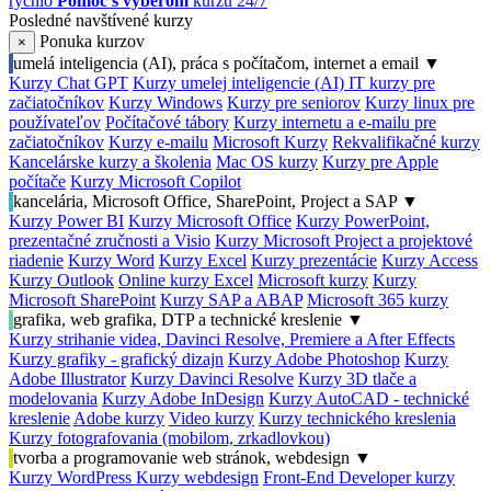
rýchlo
Pomoc s výberom
kurzu 24/7
Posledné navštívené kurzy
Ponuka kurzov
×
umelá inteligencia (AI), práca s počítačom, internet a email
▼
Kurzy Chat GPT
Kurzy umelej inteligencie (AI)
IT kurzy pre
začiatočníkov
Kurzy Windows
Kurzy pre seniorov
Kurzy linux pre
používateľov
Počítačové tábory
Kurzy internetu a e-mailu pre
začiatočníkov
Kurzy e-mailu
Microsoft Kurzy
Rekvalifikačné kurzy
Kancelárske kurzy a školenia
Mac OS kurzy
Kurzy pre Apple
počítače
Kurzy Microsoft Copilot
kancelária, Microsoft Office, SharePoint, Project a SAP
▼
Kurzy Power BI
Kurzy Microsoft Office
Kurzy PowerPoint,
prezentačné zručnosti a Visio
Kurzy Microsoft Project a projektové
riadenie
Kurzy Word
Kurzy Excel
Kurzy prezentácie
Kurzy Access
Kurzy Outlook
Online kurzy Excel
Microsoft kurzy
Kurzy
Microsoft SharePoint
Kurzy SAP a ABAP
Microsoft 365 kurzy
grafika, web grafika, DTP a technické kreslenie
▼
Kurzy strihanie videa, Davinci Resolve, Premiere a After Effects
Kurzy grafiky - grafický dizajn
Kurzy Adobe Photoshop
Kurzy
Adobe Illustrator
Kurzy Davinci Resolve
Kurzy 3D tlače a
modelovania
Kurzy Adobe InDesign
Kurzy AutoCAD - technické
kreslenie
Adobe kurzy
Video kurzy
Kurzy technického kreslenia
Kurzy fotografovania (mobilom, zrkadlovkou)
tvorba a programovanie web stránok, webdesign
▼
Kurzy WordPress
Kurzy webdesign
Front-End Developer kurzy