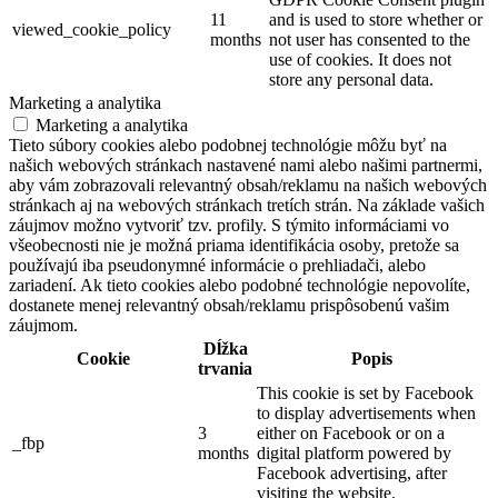
11
and is used to store whether or
viewed_cookie_policy
months
not user has consented to the
use of cookies. It does not
store any personal data.
Marketing a analytika
Marketing a analytika
Tieto súbory cookies alebo podobnej technológie môžu byť na
našich webových stránkach nastavené nami alebo našimi partnermi,
aby vám zobrazovali relevantný obsah/reklamu na našich webových
stránkach aj na webových stránkach tretích strán. Na základe vašich
záujmov možno vytvoriť tzv. profily. S týmito informáciami vo
všeobecnosti nie je možná priama identifikácia osoby, pretože sa
používajú iba pseudonymné informácie o prehliadači, alebo
zariadení. Ak tieto cookies alebo podobné technológie nepovolíte,
dostanete menej relevantný obsah/reklamu prispôsobenú vašim
záujmom.
Dĺžka
Cookie
Popis
trvania
This cookie is set by Facebook
to display advertisements when
3
either on Facebook or on a
_fbp
months
digital platform powered by
Facebook advertising, after
visiting the website.