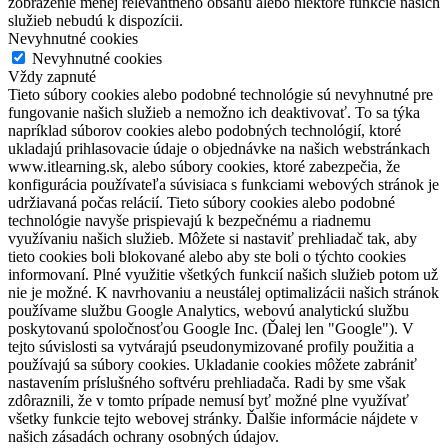
zobrazenie menej relevantného obsahu alebo niektoré funkcie našich
služieb nebudú k dispozícii.
Nevyhnutné cookies
Nevyhnutné cookies
Vždy zapnuté
Tieto súbory cookies alebo podobné technológie sú nevyhnutné pre
fungovanie našich služieb a nemožno ich deaktivovať. To sa týka
napríklad súborov cookies alebo podobných technológií, ktoré
ukladajú prihlasovacie údaje o objednávke na našich webstránkach
www.itlearning.sk, alebo súbory cookies, ktoré zabezpečia, že
konfigurácia používateľa súvisiaca s funkciami webových stránok je
udržiavaná počas relácií. Tieto súbory cookies alebo podobné
technológie navyše prispievajú k bezpečnému a riadnemu
využívaniu našich služieb. Môžete si nastaviť prehliadač tak, aby
tieto cookies boli blokované alebo aby ste boli o týchto cookies
informovaní. Plné využitie všetkých funkcií našich služieb potom už
nie je možné. K navrhovaniu a neustálej optimalizácii našich stránok
používame službu Google Analytics, webovú analytickú službu
poskytovanú spoločnosťou Google Inc. (Ďalej len "Google"). V
tejto súvislosti sa vytvárajú pseudonymizované profily použitia a
používajú sa súbory cookies. Ukladanie cookies môžete zabrániť
nastavením príslušného softvéru prehliadača. Radi by sme však
zdôraznili, že v tomto prípade nemusí byť možné plne využívať
všetky funkcie tejto webovej stránky. Ďalšie informácie nájdete v
našich zásadách ochrany osobných údajov.