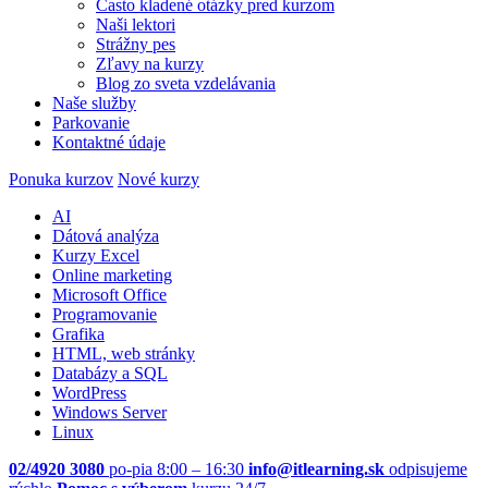
Často kladené otázky pred kurzom
Naši lektori
Strážny pes
Zľavy na kurzy
Blog zo sveta vzdelávania
Naše služby
Parkovanie
Kontaktné údaje
Ponuka kurzov
Nové kurzy
AI
Dátová analýza
Kurzy Excel
Online marketing
Microsoft Office
Programovanie
Grafika
HTML, web stránky
Databázy a SQL
WordPress
Windows Server
Linux
02/4920 3080
po-pia 8:00 – 16:30
info@itlearning.sk
odpisujeme