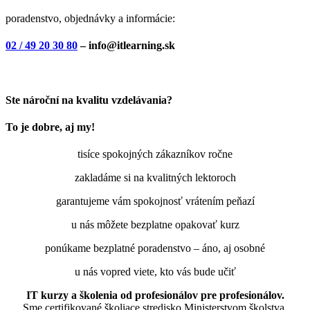
poradenstvo, objednávky a informácie:
02 / 49 20 30 80
– info@itlearning.sk
Ste nároční na kvalitu vzdelávania?
To je dobre, aj my!
tisíce spokojných zákazníkov ročne
zakladáme si na kvalitných lektoroch
garantujeme vám spokojnosť vrátením peňazí
u nás môžete bezplatne opakovať kurz
ponúkame bezplatné poradenstvo – áno, aj osobné
u nás vopred viete, kto vás bude učiť
IT kurzy a školenia od profesionálov pre profesionálov.
Sme certifikované školiace stredisko Ministerstvom školstva,