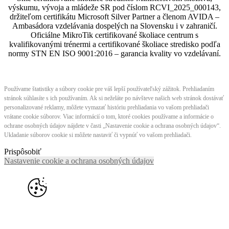
výskumu, vývoja a mládeže SR pod číslom RCVI_2025_000143,
držiteľom certifikátu Microsoft Silver Partner a členom AVIDA –
Ambasádora vzdelávania dospelých na Slovensku i v zahraničí.​​​​​​​​​​​​​​​​
Oficiálne MikroTik certifikované školiace centrum s
kvalifikovanými trénermi ​​​​​​​​​​a certifikované školiace stredisko podľa
normy STN EN ISO 9001:2016 – garancia kvality vo vzdelávaní.
Používame štatistiky a súbory cookie pre váš lepší používateľský zážitok. Prehliadaním
stránok súhlasíte s ich používaním. Ak si neželáte po návšteve našich web stránok dostávať
personalizované reklamy, môžete vymazať históriu prehliadania vo vašom prehliadači
vrátane cookie súborov. Viac informácií o tom, ktoré cookies používame a informácie o
ochrane osobných údajov nájdete v časti „Nastavenie cookie a ochrana osobných údajov“.
Ukladanie súborov cookie si môžete nastaviť či vypnúť vo vašom prehliadači.
Prispôsobiť
Nastavenie cookie a ochrana osobných údajov