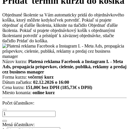
Pridať termín kurzu do košíka
Objednané školenie sa Vám automaticky pridá do objednávkového
košíka, ktorý môžete kedykoľvek potvrdiť. Pokiaľ si prajete
objednať aj ďalšie školenia, kliknite na tlačidlo Objednať ďalšie
školenia. Pokiaľ si prajete objednávkový košík s objednanými
školeniami potvrdiť a prístúpiť k záväznej objednávke, stlačte
tlačidlo Pridať do košíka.
Názov kurzu:
Platená reklama Facebook a Instagram I. - Meta
Ads, propagácia príspevkov, cielenie, publiká, reklamy a predaj
cez business manager
Forma kurzu:
večerný kurz
Dátum začiatku:
02.12.2026 o 16:00
Cena kurzu:
151,00€ bez DPH
(185,73€ s DPH)
Miesto konania:
online kurz
Počet účastníkov:
Mená účastníkov: