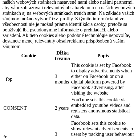
našich webových stránkach nastavené nami alebo našimi partnermi,
aby vám zobrazovali relevantný obsah/reklamu na našich webových
stránkach aj na webových stránkach tretích strán. Na základe vašich
záujmov možno vytvoriť tzv. profily. S týmito informáciami vo
všeobecnosti nie je možná priama identifikácia osoby, pretože sa
používajú iba pseudonymné informácie o prehliadači, alebo
zariadení. Ak tieto cookies alebo podobné technológie nepovolíte,
dostanete menej relevantný obsah/reklamu prispôsobenú vašim
záujmom.
Dĺžka
Cookie
Popis
trvania
This cookie is set by Facebook
to display advertisements when
3
either on Facebook or on a
_fbp
months
digital platform powered by
Facebook advertising, after
visiting the website.
YouTube sets this cookie via
embedded youtube-videos and
CONSENT
2 years
registers anonymous statistical
data.
Facebook sets this cookie to
show relevant advertisements to
3
users by tracking user behaviour
fr