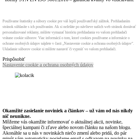
Používame štatistiky a súbory cookie pre váš lepší používateľský zážitok. Prehliadaním
stránok súhlasíte s ich používaním. Ak si neželáte po návšteve našich web stránok dostávať
personalizované reklamy, môžete vymazať históriu prehliadania vo vašom prehliadači
vrátane cookie súborov. Viac informácií o tom, ktoré cookies používame a informácie o
ochrane osobných údajov nájdete v časti „Nastavenie cookie a ochrana osobných údajov“.
Ukladanie súborov cookie si môžete nastaviť či vypnúť vo vašom prehliadači.
Prispôsobiť
Nastavenie cookie a ochrana osobných údajov
Okamžité zasielanie noviniek a článkov – u
ž vám od nás nikdy
nič neunikne.
Môžeme vás okamžite informovať o aktuálnej akcii, novinke,
špeciálnej kampani či zľave alebo novom článku na našom blogu.
Akonáhle sa u nás v novinkách niečo zmení alebo pridá, do pár
minút vám automaticky posielame email s odkazom na novinku na