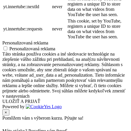
registers a unique ID to store
yt.innertube::nextId
never
data on what videos from
YouTube the user has seen.
This cookie, set by YouTube,
registers a unique ID to store
yt.innertube::requests
never
data on what videos from
YouTube the user has seen.
Personalizovaná reklama
Personalizovaná reklama
Táto stránka používa cookies a iné sledovacie technológie na
zlepšenie vášho zážitku pri prehliadaní, na analýzu návštevnosti
stránky, a na zobrazovanie personalizovanej reklamy. Súhlasom s
cookies umožníte, aby sme zbierali údaje o vašom správaní na
webe, vrátane ad_user_data a ad_personalization. Tieto informácie
nám pomáhajú a našim partnerom poskytovať vám relevantnejšiu
reklamu a lepšie online služby. Môžete si vybrať, či tieto cookies
prijmete alebo odmietnete. Svoj súhlas môžete kedykoľvek zmeniť
v nastaveniach
ULOŽIŤ A PRIJAŤ
Powered by
×
Pomôžem vám s výberom kurzu. Pýtajte sa!
Máte otázky?
Poradíme vám ihneď