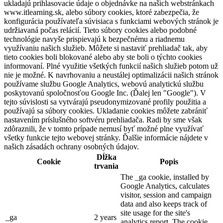
ukladajú prihlasovacie údaje o objednávke na našich webstránkach
www.itlearning.sk, alebo súbory cookies, ktoré zabezpečia, že
konfigurácia používateľa súvisiaca s funkciami webových stránok je
udržiavaná počas relácií. Tieto súbory cookies alebo podobné
technológie navyše prispievajú k bezpečnému a riadnemu
využívaniu našich služieb. Môžete si nastaviť prehliadač tak, aby
tieto cookies boli blokované alebo aby ste boli o týchto cookies
informovaní. Plné využitie všetkých funkcií našich služieb potom už
nie je možné. K navrhovaniu a neustálej optimalizácii našich stránok
používame službu Google Analytics, webovú analytickú službu
poskytovanú spoločnosťou Google Inc. (Ďalej len "Google"). V
tejto súvislosti sa vytvárajú pseudonymizované profily použitia a
používajú sa súbory cookies. Ukladanie cookies môžete zabrániť
nastavením príslušného softvéru prehliadača. Radi by sme však
zdôraznili, že v tomto prípade nemusí byť možné plne využívať
všetky funkcie tejto webovej stránky. Ďalšie informácie nájdete v
našich zásadách ochrany osobných údajov.
Dĺžka
Cookie
Popis
trvania
The _ga cookie, installed by
Google Analytics, calculates
visitor, session and campaign
data and also keeps track of
site usage for the site's
_ga
2 years
analytics report. The cookie