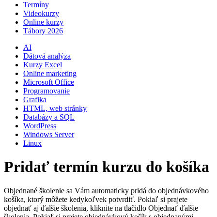
Termíny
Videokurzy
Online kurzy
Tábory 2026
AI
Dátová analýza
Kurzy Excel
Online marketing
Microsoft Office
Programovanie
Grafika
HTML, web stránky
Databázy a SQL
WordPress
Windows Server
Linux
Pridať termín kurzu do košíka
Objednané školenie sa Vám automaticky pridá do objednávkového
košíka, ktorý môžete kedykoľvek potvrdiť. Pokiaľ si prajete
objednať aj ďalšie školenia, kliknite na tlačidlo Objednať ďalšie
školenia. Pokiaľ si prajete objednávkový košík s objednanými