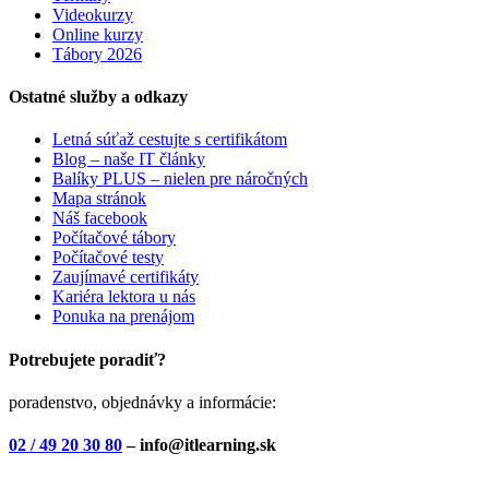
Videokurzy
Online kurzy
Tábory 2026
Ostatné služby a odkazy
Letná súťaž cestujte s certifikátom
Blog – naše IT články
Balíky PLUS – nielen pre náročných
Mapa stránok
Náš facebook
Počítačové tábory
Počítačové testy
Zaujímavé certifikáty
Kariéra lektora u nás
Ponuka na prenájom
Potrebujete poradiť?
poradenstvo, objednávky a informácie:
02 / 49 20 30 80
– info@itlearning.sk