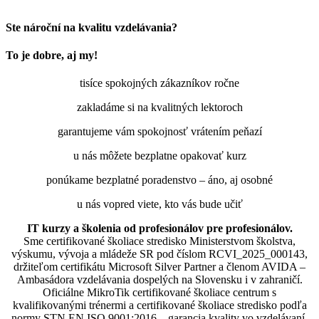
Ste nároční na kvalitu vzdelávania?
To je dobre, aj my!
tisíce spokojných zákazníkov ročne
zakladáme si na kvalitných lektoroch
garantujeme vám spokojnosť vrátením peňazí
u nás môžete bezplatne opakovať kurz
ponúkame bezplatné poradenstvo – áno, aj osobné
u nás vopred viete, kto vás bude učiť
IT kurzy a školenia od profesionálov pre profesionálov.
Sme certifikované školiace stredisko Ministerstvom školstva,
výskumu, vývoja a mládeže SR pod číslom RCVI_2025_000143,
držiteľom certifikátu Microsoft Silver Partner a členom AVIDA –
Ambasádora vzdelávania dospelých na Slovensku i v zahraničí.​​​​​​​​​​​​​​​​
Oficiálne MikroTik certifikované školiace centrum s
kvalifikovanými trénermi ​​​​​​​​​​a certifikované školiace stredisko podľa
normy STN EN ISO 9001:2016 – garancia kvality vo vzdelávaní.