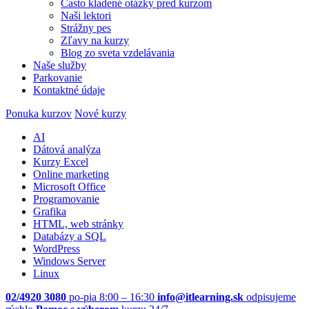
Často kladené otázky pred kurzom
Naši lektori
Strážny pes
Zľavy na kurzy
Blog zo sveta vzdelávania
Naše služby
Parkovanie
Kontaktné údaje
Ponuka kurzov
Nové kurzy
AI
Dátová analýza
Kurzy Excel
Online marketing
Microsoft Office
Programovanie
Grafika
HTML, web stránky
Databázy a SQL
WordPress
Windows Server
Linux
02/4920 3080
po-pia 8:00 – 16:30
info@itlearning.sk
odpisujeme