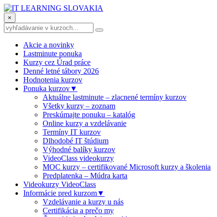
×
Akcie a novinky
Lastminute ponuka
Kurzy cez Úrad práce
Denné letné tábory 2026
Hodnotenia kurzov
Ponuka kurzov
▼
Aktuálne lastminute – zlacnené termíny kurzov
Všetky kurzy – zoznam
Preskúmajte ponuku – katalóg
Online kurzy a vzdelávanie
Termíny IT kurzov
Dlhodobé IT štúdium
Výhodné balíky kurzov
VideoClass videokurzy
MOC kurzy – certifikované Microsoft kurzy a školenia
Predplatenka – Múdra karta
Videokurzy VideoClass
Informácie pred kurzom
▼
Vzdelávanie a kurzy u nás
Certifikácia a prečo my