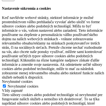
Nastavenie súkromia a cookies
Keď navštívite webové stránky, niektoré informácie je možné
prostredníctvom vášho prehliadača vyvolať alebo uložiť vo forme
súborov cookies alebo podobných technológií. Môžu to byť
informácie o vás, vašom nastavení alebo zariadení. Tieto informácie
používame na zlepšenie a personalizáciu vášho používateľského
dojmu na našich webových stránkach - vrátane zobrazovania
relevantného obsahu/reklamy na stránkach poskytovateľov tretích
strán, či na sociálnych sieťach. Pretože chceme nechať rozhodnutie
na vás, ako chcete naše ponuky využívať, môžete sami kontrolovať
používanie určitých typov súborov cookies alebo podobných
technológií. Kliknutím na rôzne kategórie nadpisov získate ďalšie
informácie a zmeníte svoje nastavenia. Ak odmietnete určité súbory
cookies alebo podobné technológie, môže to mať za následok
zobrazenie menej relevantného obsahu alebo niektoré funkcie našich
služieb nebudú k dispozícii.
Nevyhnutné cookies
Nevyhnutné cookies
Vždy zapnuté
Tieto súbory cookies alebo podobné technológie sú nevyhnutné pre
fungovanie našich služieb a nemožno ich deaktivovať. To sa týka
napríklad súborov cookies alebo podobných technológií, ktoré