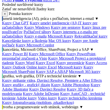
rýchlo
Pomoc s výberom
kurzu 24/7
Posledné navštívené kurzy
Zatiaľ ste nenavštívili žiadny kurz
Ponuka kurzov
×
umelá inteligencia (AI), práca s počítačom, internet a email
▼
Kurzy Chat GPT
Kurzy umelej inteligencie (AI)
IT kurzy pre
začiatočníkov
Kurzy Windows
Kurzy pre seniorov
Kurzy linux pre
používateľov
Počítačové tábory
Kurzy internetu a e-mailu pre
začiatočníkov
Kurzy e-mailu
Microsoft Kurzy
Rekvalifikačné kurzy
Kancelárske kurzy a školenia
Mac OS kurzy
Kurzy pre Apple
počítače
Kurzy Microsoft Copilot
kancelária, Microsoft Office, SharePoint, Project a SAP
▼
Kurzy Power BI
Kurzy Microsoft Office
Kurzy PowerPoint,
prezentačné zručnosti a Visio
Kurzy Microsoft Project a projektové
riadenie
Kurzy Word
Kurzy Excel
Kurzy prezentácie
Kurzy Access
Kurzy Outlook
Online kurzy Excel
Microsoft kurzy
Kurzy
Microsoft SharePoint
Kurzy SAP a ABAP
Microsoft 365 kurzy
grafika, web grafika, DTP a technické kreslenie
▼
Kurzy strihanie videa, Davinci Resolve, Premiere a After Effects
Kurzy grafiky - grafický dizajn
Kurzy Adobe Photoshop
Kurzy
Adobe Illustrator
Kurzy Davinci Resolve
Kurzy 3D tlače a
modelovania
Kurzy Adobe InDesign
Kurzy AutoCAD - technické
kreslenie
Adobe kurzy
Video kurzy
Kurzy technického kreslenia
Kurzy fotografovania (mobilom, zrkadlovkou)
tvorba a programovanie web stránok, webdesign
▼