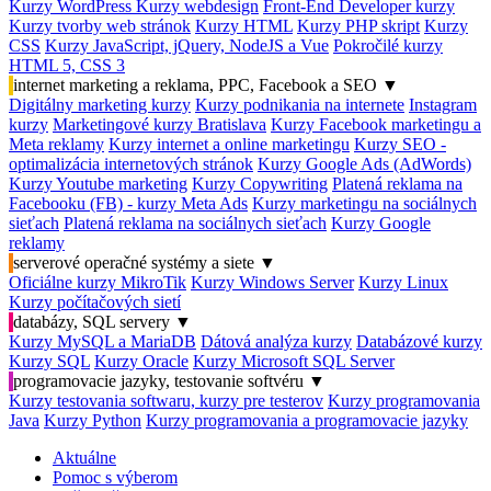
Kurzy WordPress
Kurzy webdesign
Front-End Developer kurzy
Kurzy tvorby web stránok
Kurzy HTML
Kurzy PHP skript
Kurzy
CSS
Kurzy JavaScript, jQuery, NodeJS a Vue
Pokročilé kurzy
HTML 5, CSS 3
internet marketing a reklama, PPC, Facebook a SEO
▼
Digitálny marketing kurzy
Kurzy podnikania na internete
Instagram
kurzy
Marketingové kurzy Bratislava
Kurzy Facebook marketingu a
Meta reklamy
Kurzy internet a online marketingu
Kurzy SEO -
optimalizácia internetových stránok
Kurzy Google Ads (AdWords)
Kurzy Youtube marketing
Kurzy Copywriting
Platená reklama na
Facebooku (FB) - kurzy Meta Ads
Kurzy marketingu na sociálnych
sieťach
Platená reklama na sociálnych sieťach
Kurzy Google
reklamy
serverové operačné systémy a siete
▼
Oficiálne kurzy MikroTik
Kurzy Windows Server
Kurzy Linux
Kurzy počítačových sietí
databázy, SQL servery
▼
Kurzy MySQL a MariaDB
Dátová analýza kurzy
Databázové kurzy
Kurzy SQL
Kurzy Oracle
Kurzy Microsoft SQL Server
programovacie jazyky, testovanie softvéru
▼
Kurzy testovania softwaru, kurzy pre testerov
Kurzy programovania
Java
Kurzy Python
Kurzy programovania a programovacie jazyky
Aktuálne
Pomoc s výberom