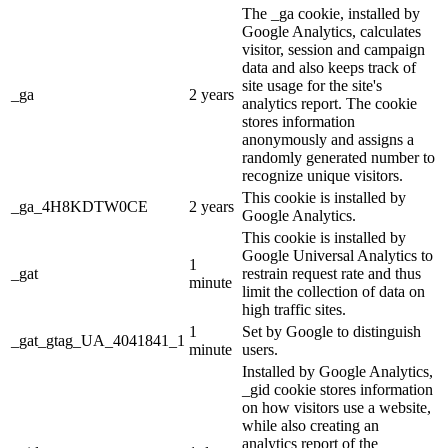
The _ga cookie, installed by
Google Analytics, calculates
visitor, session and campaign
data and also keeps track of
site usage for the site's
_ga
2 years
analytics report. The cookie
stores information
anonymously and assigns a
randomly generated number to
recognize unique visitors.
This cookie is installed by
_ga_4H8KDTW0CE
2 years
Google Analytics.
This cookie is installed by
Google Universal Analytics to
1
_gat
restrain request rate and thus
minute
limit the collection of data on
high traffic sites.
1
Set by Google to distinguish
_gat_gtag_UA_4041841_1
minute
users.
Installed by Google Analytics,
_gid cookie stores information
on how visitors use a website,
while also creating an
analytics report of the