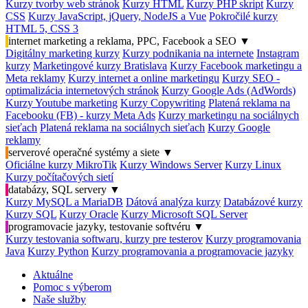
Kurzy tvorby web stránok
Kurzy HTML
Kurzy PHP skript
Kurzy
CSS
Kurzy JavaScript, jQuery, NodeJS a Vue
Pokročilé kurzy
HTML 5, CSS 3
internet marketing a reklama, PPC, Facebook a SEO
▼
Digitálny marketing kurzy
Kurzy podnikania na internete
Instagram
kurzy
Marketingové kurzy Bratislava
Kurzy Facebook marketingu a
Meta reklamy
Kurzy internet a online marketingu
Kurzy SEO -
optimalizácia internetových stránok
Kurzy Google Ads (AdWords)
Kurzy Youtube marketing
Kurzy Copywriting
Platená reklama na
Facebooku (FB) - kurzy Meta Ads
Kurzy marketingu na sociálnych
sieťach
Platená reklama na sociálnych sieťach
Kurzy Google
reklamy
serverové operačné systémy a siete
▼
Oficiálne kurzy MikroTik
Kurzy Windows Server
Kurzy Linux
Kurzy počítačových sietí
databázy, SQL servery
▼
Kurzy MySQL a MariaDB
Dátová analýza kurzy
Databázové kurzy
Kurzy SQL
Kurzy Oracle
Kurzy Microsoft SQL Server
programovacie jazyky, testovanie softvéru
▼
Kurzy testovania softwaru, kurzy pre testerov
Kurzy programovania
Java
Kurzy Python
Kurzy programovania a programovacie jazyky
Aktuálne
Pomoc s výberom
Naše služby