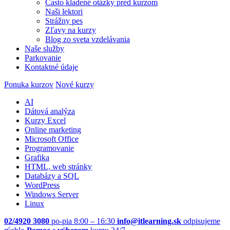
Často kladené otázky pred kurzom
Naši lektori
Strážny pes
Zľavy na kurzy
Blog zo sveta vzdelávania
Naše služby
Parkovanie
Kontaktné údaje
Ponuka kurzov
Nové kurzy
AI
Dátová analýza
Kurzy Excel
Online marketing
Microsoft Office
Programovanie
Grafika
HTML, web stránky
Databázy a SQL
WordPress
Windows Server
Linux
02/4920 3080
po-pia 8:00 – 16:30
info@itlearning.sk
odpisujeme