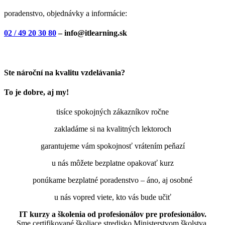
poradenstvo, objednávky a informácie:
02 / 49 20 30 80
– info@itlearning.sk
Ste nároční na kvalitu vzdelávania?
To je dobre, aj my!
tisíce spokojných zákazníkov ročne
zakladáme si na kvalitných lektoroch
garantujeme vám spokojnosť vrátením peňazí
u nás môžete bezplatne opakovať kurz
ponúkame bezplatné poradenstvo – áno, aj osobné
u nás vopred viete, kto vás bude učiť
IT kurzy a školenia od profesionálov pre profesionálov.
Sme certifikované školiace stredisko Ministerstvom školstva,