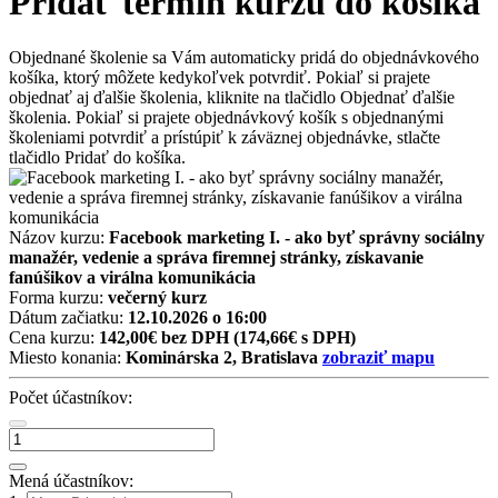
Pridať termín kurzu do košíka
Objednané školenie sa Vám automaticky pridá do objednávkového
košíka, ktorý môžete kedykoľvek potvrdiť. Pokiaľ si prajete
objednať aj ďalšie školenia, kliknite na tlačidlo Objednať ďalšie
školenia. Pokiaľ si prajete objednávkový košík s objednanými
školeniami potvrdiť a prístúpiť k záväznej objednávke, stlačte
tlačidlo Pridať do košíka.
Názov kurzu:
Facebook marketing I. - ako byť správny sociálny
manažér, vedenie a správa firemnej stránky, získavanie
fanúšikov a virálna komunikácia
Forma kurzu:
večerný kurz
Dátum začiatku:
12.10.2026 o 16:00
Cena kurzu:
142,00€ bez DPH
(174,66€ s DPH)
Miesto konania:
Kominárska 2, Bratislava
zobraziť mapu
Počet účastníkov:
Mená účastníkov: