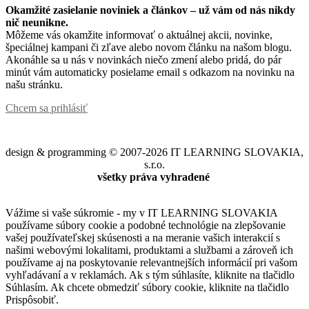
Okamžité zasielanie noviniek a článkov – u
ž vám od nás nikdy
nič neunikne.
Môžeme vás okamžite informovať o aktuálnej akcii, novinke,
špeciálnej kampani či zľave alebo novom článku na našom blogu.
Akonáhle sa u nás v novinkách niečo zmení alebo pridá, do pár
minút vám automaticky posielame email s odkazom na novinku na
našu stránku.
Chcem sa prihlásiť
design & programming © 2007-2026 IT LEARNING SLOVAKIA,
s.r.o.
všetky práva vyhradené
Vážime si vaše súkromie - my v IT LEARNING SLOVAKIA
používame súbory cookie a podobné technológie na zlepšovanie
vašej používateľskej skúsenosti a na meranie vašich interakcií s
našimi webovými lokalitami, produktami a službami a zároveň ich
používame aj na poskytovanie relevantnejších informácií pri vašom
vyhľadávaní a v reklamách. Ak s tým súhlasíte, kliknite na tlačidlo
Súhlasím. Ak chcete obmedziť súbory cookie, kliknite na tlačidlo
Prispôsobiť.