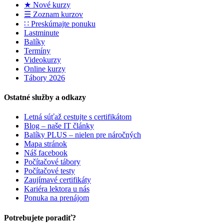
★ Nové kurzy
☰ Zoznam kurzov
∷ Preskúmajte ponuku
Lastminute
Balíky
Termíny
Videokurzy
Online kurzy
Tábory 2026
Ostatné služby a odkazy
Letná súťaž cestujte s certifikátom
Blog – naše IT články
Balíky PLUS – nielen pre náročných
Mapa stránok
Náš facebook
Počítačové tábory
Počítačové testy
Zaujímavé certifikáty
Kariéra lektora u nás
Ponuka na prenájom
Potrebujete poradiť?