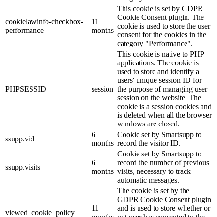
This cookie is set by GDPR
Cookie Consent plugin. The
cookielawinfo-checkbox-
11
cookie is used to store the user
performance
months
consent for the cookies in the
category "Performance".
This cookie is native to PHP
applications. The cookie is
used to store and identify a
users' unique session ID for
PHPSESSID
session
the purpose of managing user
session on the website. The
cookie is a session cookies and
is deleted when all the browser
windows are closed.
6
Cookie set by Smartsupp to
ssupp.vid
months
record the visitor ID.
Cookie set by Smartsupp to
6
record the number of previous
ssupp.visits
months
visits, necessary to track
automatic messages.
The cookie is set by the
GDPR Cookie Consent plugin
11
and is used to store whether or
viewed_cookie_policy
months
not user has consented to the