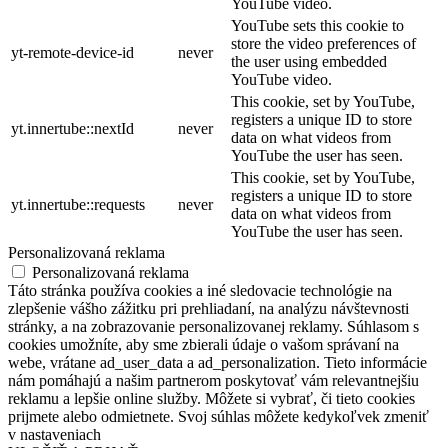
YouTube video.
YouTube sets this cookie to
store the video preferences of
yt-remote-device-id
never
the user using embedded
YouTube video.
This cookie, set by YouTube,
registers a unique ID to store
yt.innertube::nextId
never
data on what videos from
YouTube the user has seen.
This cookie, set by YouTube,
registers a unique ID to store
yt.innertube::requests
never
data on what videos from
YouTube the user has seen.
Personalizovaná reklama
Personalizovaná reklama
Táto stránka používa cookies a iné sledovacie technológie na
zlepšenie vášho zážitku pri prehliadaní, na analýzu návštevnosti
stránky, a na zobrazovanie personalizovanej reklamy. Súhlasom s
cookies umožníte, aby sme zbierali údaje o vašom správaní na
webe, vrátane ad_user_data a ad_personalization. Tieto informácie
nám pomáhajú a našim partnerom poskytovať vám relevantnejšiu
reklamu a lepšie online služby. Môžete si vybrať, či tieto cookies
prijmete alebo odmietnete. Svoj súhlas môžete kedykoľvek zmeniť
v nastaveniach