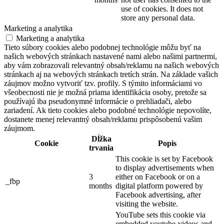
use of cookies. It does not
store any personal data.
Marketing a analytika
Marketing a analytika
Tieto súbory cookies alebo podobnej technológie môžu byť na
našich webových stránkach nastavené nami alebo našimi partnermi,
aby vám zobrazovali relevantný obsah/reklamu na našich webových
stránkach aj na webových stránkach tretích strán. Na základe vašich
záujmov možno vytvoriť tzv. profily. S týmito informáciami vo
všeobecnosti nie je možná priama identifikácia osoby, pretože sa
používajú iba pseudonymné informácie o prehliadači, alebo
zariadení. Ak tieto cookies alebo podobné technológie nepovolíte,
dostanete menej relevantný obsah/reklamu prispôsobenú vašim
záujmom.
Dĺžka
Cookie
Popis
trvania
This cookie is set by Facebook
to display advertisements when
3
either on Facebook or on a
_fbp
months
digital platform powered by
Facebook advertising, after
visiting the website.
YouTube sets this cookie via
embedded youtube-videos and