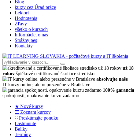
Blog
kurzy cez Úrad práce
Lektori
Hodnotenia
Zľavy
všetko o kurzoch
Informácie, o nás
Strážny pes
Kontakty
už 18
rokov
špičkové certifikované školiace stredisko
absolvujte naše
IT kurzy online, alebo prezenčne v Bratislave
100% garancia
spokojnosti, opakovanie kurzu zadarmo
★ Nové kurzy
☰ Zoznam kurzov
∷ Preskúmajte ponuku
Lastminute
Balíky
Termíny