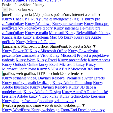
rýchlo
Pomoc s výberom
kurzu 24/7
Posledné navštívené kurzy
Ponuka kurzov
×
umelá inteligencia (AI), práca s počítačom, internet a email
▼
Kurzy Chat GPT
Kurzy umelej inteligencie (AI)
IT kurzy pre
začiatočníkov
Kurzy Windows
Kurzy pre seniorov
Kurzy linux pre
používateľov
Počítačové tábory
Kurzy internetu a e-mailu pre
začiatočníkov
Kurzy e-mailu
Microsoft Kurzy
Rekvalifikačné kurzy
Kancelárske kurzy a školenia
Mac OS kurzy
Kurzy pre Apple
počítače
Kurzy Microsoft Copilot
kancelária, Microsoft Office, SharePoint, Project a SAP
▼
Kurzy Power BI
Kurzy Microsoft Office
Kurzy PowerPoint,
prezentačné zručnosti a Visio
Kurzy Microsoft Project a projektové
riadenie
Kurzy Word
Kurzy Excel
Kurzy prezentácie
Kurzy Access
Kurzy Outlook
Online kurzy Excel
Microsoft kurzy
Kurzy
Microsoft SharePoint
Kurzy SAP a ABAP
Microsoft 365 kurzy
grafika, web grafika, DTP a technické kreslenie
▼
Kurzy strihanie videa, Davinci Resolve, Premiere a After Effects
Kurzy grafiky - grafický dizajn
Kurzy Adobe Photoshop
Kurzy
Adobe Illustrator
Kurzy Davinci Resolve
Kurzy 3D tlače a
modelovania
Kurzy Adobe InDesign
Kurzy AutoCAD - technické
kreslenie
Adobe kurzy
Video kurzy
Kurzy technického kreslenia
Kurzy fotografovania (mobilom, zrkadlovkou)
tvorba a programovanie web stránok, webdesign
▼
Kurzy WordPress
Kurzy webdesign
Front-End Developer kurzy