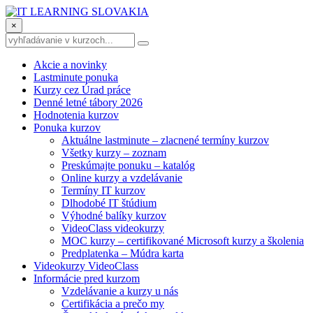
×
Akcie a novinky
Lastminute ponuka
Kurzy cez Úrad práce
Denné letné tábory 2026
Hodnotenia kurzov
Ponuka kurzov
Aktuálne lastminute – zlacnené termíny kurzov
Všetky kurzy – zoznam
Preskúmajte ponuku – katalóg
Online kurzy a vzdelávanie
Termíny IT kurzov
Dlhodobé IT štúdium
Výhodné balíky kurzov
VideoClass videokurzy
MOC kurzy – certifikované Microsoft kurzy a školenia
Predplatenka – Múdra karta
Videokurzy VideoClass
Informácie pred kurzom
Vzdelávanie a kurzy u nás
Certifikácia a prečo my