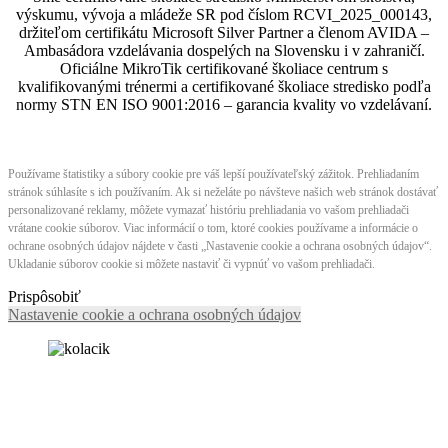
výskumu, vývoja a mládeže SR pod číslom RCVI_2025_000143,
držiteľom certifikátu Microsoft Silver Partner a členom AVIDA –
Ambasádora vzdelávania dospelých na Slovensku i v zahraničí.​​​​​​​​​​​​​​​​
Oficiálne MikroTik certifikované školiace centrum s
kvalifikovanými trénermi ​​​​​​​​​​a certifikované školiace stredisko podľa
normy STN EN ISO 9001:2016 – garancia kvality vo vzdelávaní.
Používame štatistiky a súbory cookie pre váš lepší používateľský zážitok. Prehliadaním
stránok súhlasíte s ich používaním. Ak si neželáte po návšteve našich web stránok dostávať
personalizované reklamy, môžete vymazať históriu prehliadania vo vašom prehliadači
vrátane cookie súborov. Viac informácií o tom, ktoré cookies používame a informácie o
ochrane osobných údajov nájdete v časti „Nastavenie cookie a ochrana osobných údajov“.
Ukladanie súborov cookie si môžete nastaviť či vypnúť vo vašom prehliadači.
Prispôsobiť
Nastavenie cookie a ochrana osobných údajov