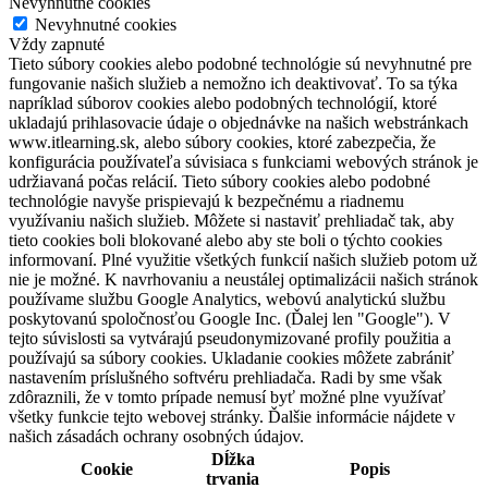
Nevyhnutné cookies
Nevyhnutné cookies
Vždy zapnuté
Tieto súbory cookies alebo podobné technológie sú nevyhnutné pre
fungovanie našich služieb a nemožno ich deaktivovať. To sa týka
napríklad súborov cookies alebo podobných technológií, ktoré
ukladajú prihlasovacie údaje o objednávke na našich webstránkach
www.itlearning.sk, alebo súbory cookies, ktoré zabezpečia, že
konfigurácia používateľa súvisiaca s funkciami webových stránok je
udržiavaná počas relácií. Tieto súbory cookies alebo podobné
technológie navyše prispievajú k bezpečnému a riadnemu
využívaniu našich služieb. Môžete si nastaviť prehliadač tak, aby
tieto cookies boli blokované alebo aby ste boli o týchto cookies
informovaní. Plné využitie všetkých funkcií našich služieb potom už
nie je možné. K navrhovaniu a neustálej optimalizácii našich stránok
používame službu Google Analytics, webovú analytickú službu
poskytovanú spoločnosťou Google Inc. (Ďalej len "Google"). V
tejto súvislosti sa vytvárajú pseudonymizované profily použitia a
používajú sa súbory cookies. Ukladanie cookies môžete zabrániť
nastavením príslušného softvéru prehliadača. Radi by sme však
zdôraznili, že v tomto prípade nemusí byť možné plne využívať
všetky funkcie tejto webovej stránky. Ďalšie informácie nájdete v
našich zásadách ochrany osobných údajov.
Dĺžka
Cookie
Popis
trvania