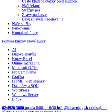
Často kladené otázky pred kurzom
Naši lektori
Strážny pes
Zľavy na kurzy
Blog zo sveta vzdelávania
Naše služby
Parkovanie
Kontaktné údaje
Ponuka kurzov
Nové kurzy
AI
Dátová analýza
Kurzy Excel
Online marketing
Microsoft Office
Programovanie
Grafika
HTML, web stránky
Databázy a SQL
WordPress
Windows Server
Linux
02/4920 3080
po-pia 8:00 – 16:30
info@itlearning.sk
odpisujeme