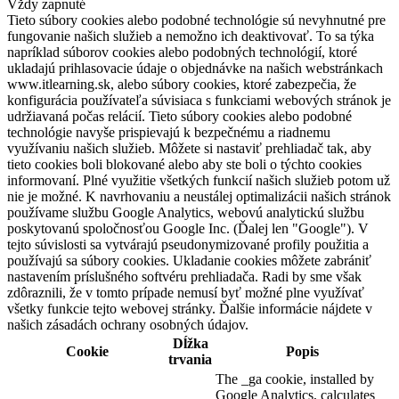
Vždy zapnuté
Tieto súbory cookies alebo podobné technológie sú nevyhnutné pre
fungovanie našich služieb a nemožno ich deaktivovať. To sa týka
napríklad súborov cookies alebo podobných technológií, ktoré
ukladajú prihlasovacie údaje o objednávke na našich webstránkach
www.itlearning.sk, alebo súbory cookies, ktoré zabezpečia, že
konfigurácia používateľa súvisiaca s funkciami webových stránok je
udržiavaná počas relácií. Tieto súbory cookies alebo podobné
technológie navyše prispievajú k bezpečnému a riadnemu
využívaniu našich služieb. Môžete si nastaviť prehliadač tak, aby
tieto cookies boli blokované alebo aby ste boli o týchto cookies
informovaní. Plné využitie všetkých funkcií našich služieb potom už
nie je možné. K navrhovaniu a neustálej optimalizácii našich stránok
používame službu Google Analytics, webovú analytickú službu
poskytovanú spoločnosťou Google Inc. (Ďalej len "Google"). V
tejto súvislosti sa vytvárajú pseudonymizované profily použitia a
používajú sa súbory cookies. Ukladanie cookies môžete zabrániť
nastavením príslušného softvéru prehliadača. Radi by sme však
zdôraznili, že v tomto prípade nemusí byť možné plne využívať
všetky funkcie tejto webovej stránky. Ďalšie informácie nájdete v
našich zásadách ochrany osobných údajov.
Dĺžka
Cookie
Popis
trvania
The _ga cookie, installed by
Google Analytics, calculates