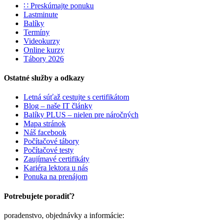
∷ Preskúmajte ponuku
Lastminute
Balíky
Termíny
Videokurzy
Online kurzy
Tábory 2026
Ostatné služby a odkazy
Letná súťaž cestujte s certifikátom
Blog – naše IT články
Balíky PLUS – nielen pre náročných
Mapa stránok
Náš facebook
Počítačové tábory
Počítačové testy
Zaujímavé certifikáty
Kariéra lektora u nás
Ponuka na prenájom
Potrebujete poradiť?
poradenstvo, objednávky a informácie: