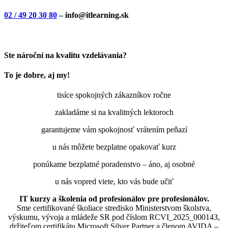
02 / 49 20 30 80
– info@itlearning.sk
Ste nároční na kvalitu vzdelávania?
To je dobre, aj my!
tisíce spokojných zákazníkov ročne
zakladáme si na kvalitných lektoroch
garantujeme vám spokojnosť vrátením peňazí
u nás môžete bezplatne opakovať kurz
ponúkame bezplatné poradenstvo – áno, aj osobné
u nás vopred viete, kto vás bude učiť
IT kurzy a školenia od profesionálov pre profesionálov.
Sme certifikované školiace stredisko Ministerstvom školstva,
výskumu, vývoja a mládeže SR pod číslom RCVI_2025_000143,
držiteľom certifikátu Microsoft Silver Partner a členom AVIDA –