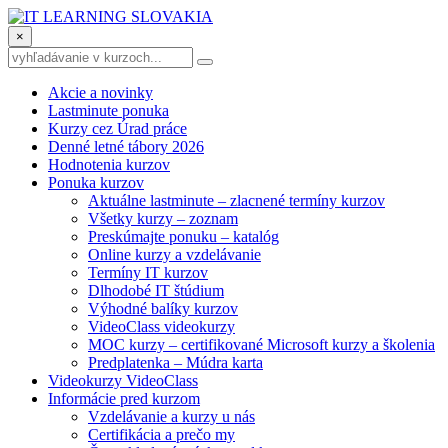
×
Akcie a novinky
Lastminute ponuka
Kurzy cez Úrad práce
Denné letné tábory 2026
Hodnotenia kurzov
Ponuka kurzov
Aktuálne lastminute – zlacnené termíny kurzov
Všetky kurzy – zoznam
Preskúmajte ponuku – katalóg
Online kurzy a vzdelávanie
Termíny IT kurzov
Dlhodobé IT štúdium
Výhodné balíky kurzov
VideoClass videokurzy
MOC kurzy – certifikované Microsoft kurzy a školenia
Predplatenka – Múdra karta
Videokurzy VideoClass
Informácie pred kurzom
Vzdelávanie a kurzy u nás
Certifikácia a prečo my