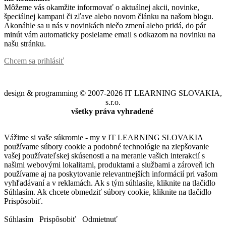
Môžeme vás okamžite informovať o aktuálnej akcii, novinke,
špeciálnej kampani či zľave alebo novom článku na našom blogu.
Akonáhle sa u nás v novinkách niečo zmení alebo pridá, do pár
minút vám automaticky posielame email s odkazom na novinku na
našu stránku.
Chcem sa prihlásiť
design & programming © 2007-2026 IT LEARNING SLOVAKIA,
s.r.o.
všetky práva vyhradené
Vážime si vaše súkromie - my v IT LEARNING SLOVAKIA
používame súbory cookie a podobné technológie na zlepšovanie
vašej používateľskej skúsenosti a na meranie vašich interakcií s
našimi webovými lokalitami, produktami a službami a zároveň ich
používame aj na poskytovanie relevantnejších informácií pri vašom
vyhľadávaní a v reklamách. Ak s tým súhlasíte, kliknite na tlačidlo
Súhlasím. Ak chcete obmedziť súbory cookie, kliknite na tlačidlo
Prispôsobiť.
Súhlasím
Prispôsobiť
Odmietnuť