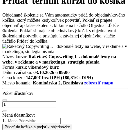
Pridať termín kurzu do košíka
Objednané školenie sa Vám automaticky pridá do objednávkového
košíka, ktorý môžete kedykoľvek potvrdiť. Pokiaľ si prajete
objednať aj ďalšie školenia, kliknite na tlačidlo Objednať ďalšie
školenia. Pokiaľ si prajete objednávkový košík s objednanými
školeniami potvrdiť a prístúpiť k záväznej objednávke, stlačte
tlačidlo Pridať do košíka.
Názov kurzu:
Raketový Copywriting I. - dokonalé texty na
webe, v reklame a v marketingu, stratégia písania
Forma kurzu:
víkendový kurz
Dátum začiatku:
03.10.2026 o 09:00
Cena kurzu:
147,00€ bez DPH
(180,81€ s DPH)
Miesto konania:
Kominárska 2, Bratislava
zobraziť mapu
Počet účastníkov:
Mená účastníkov:
1.
Pridať do košíka a prejsť k objednávke