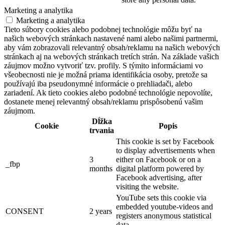
Marketing a analytika
Marketing a analytika
Tieto súbory cookies alebo podobnej technológie môžu byť na
našich webových stránkach nastavené nami alebo našimi partnermi,
aby vám zobrazovali relevantný obsah/reklamu na našich webových
stránkach aj na webových stránkach tretích strán. Na základe vašich
záujmov možno vytvoriť tzv. profily. S týmito informáciami vo
všeobecnosti nie je možná priama identifikácia osoby, pretože sa
používajú iba pseudonymné informácie o prehliadači, alebo
zariadení. Ak tieto cookies alebo podobné technológie nepovolíte,
dostanete menej relevantný obsah/reklamu prispôsobenú vašim
záujmom.
Dĺžka
Cookie
Popis
trvania
This cookie is set by Facebook
to display advertisements when
3
either on Facebook or on a
_fbp
months
digital platform powered by
Facebook advertising, after
visiting the website.
YouTube sets this cookie via
embedded youtube-videos and
CONSENT
2 years
registers anonymous statistical
data.