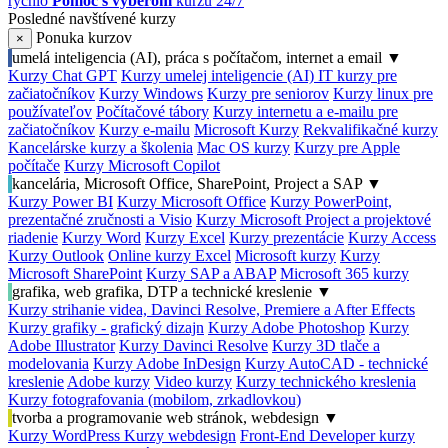
rýchlo
Pomoc s výberom
kurzu 24/7
Posledné navštívené kurzy
Ponuka kurzov
×
umelá inteligencia (AI), práca s počítačom, internet a email
▼
Kurzy Chat GPT
Kurzy umelej inteligencie (AI)
IT kurzy pre
začiatočníkov
Kurzy Windows
Kurzy pre seniorov
Kurzy linux pre
používateľov
Počítačové tábory
Kurzy internetu a e-mailu pre
začiatočníkov
Kurzy e-mailu
Microsoft Kurzy
Rekvalifikačné kurzy
Kancelárske kurzy a školenia
Mac OS kurzy
Kurzy pre Apple
počítače
Kurzy Microsoft Copilot
kancelária, Microsoft Office, SharePoint, Project a SAP
▼
Kurzy Power BI
Kurzy Microsoft Office
Kurzy PowerPoint,
prezentačné zručnosti a Visio
Kurzy Microsoft Project a projektové
riadenie
Kurzy Word
Kurzy Excel
Kurzy prezentácie
Kurzy Access
Kurzy Outlook
Online kurzy Excel
Microsoft kurzy
Kurzy
Microsoft SharePoint
Kurzy SAP a ABAP
Microsoft 365 kurzy
grafika, web grafika, DTP a technické kreslenie
▼
Kurzy strihanie videa, Davinci Resolve, Premiere a After Effects
Kurzy grafiky - grafický dizajn
Kurzy Adobe Photoshop
Kurzy
Adobe Illustrator
Kurzy Davinci Resolve
Kurzy 3D tlače a
modelovania
Kurzy Adobe InDesign
Kurzy AutoCAD - technické
kreslenie
Adobe kurzy
Video kurzy
Kurzy technického kreslenia
Kurzy fotografovania (mobilom, zrkadlovkou)
tvorba a programovanie web stránok, webdesign
▼
Kurzy WordPress
Kurzy webdesign
Front-End Developer kurzy