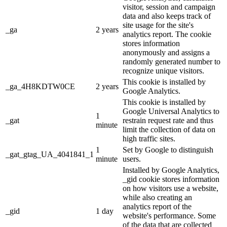
visitor, session and campaign
data and also keeps track of
site usage for the site's
_ga
2 years
analytics report. The cookie
stores information
anonymously and assigns a
randomly generated number to
recognize unique visitors.
This cookie is installed by
_ga_4H8KDTW0CE
2 years
Google Analytics.
This cookie is installed by
Google Universal Analytics to
1
_gat
restrain request rate and thus
minute
limit the collection of data on
high traffic sites.
1
Set by Google to distinguish
_gat_gtag_UA_4041841_1
minute
users.
Installed by Google Analytics,
_gid cookie stores information
on how visitors use a website,
while also creating an
analytics report of the
_gid
1 day
website's performance. Some
of the data that are collected