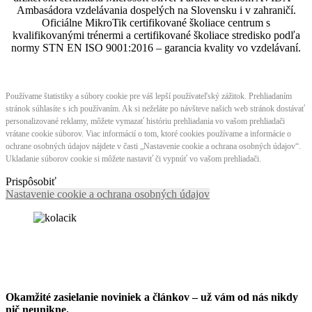
Ambasádora vzdelávania dospelých na Slovensku i v zahraničí.​​​​​​​​​​​​​​​​
Oficiálne MikroTik certifikované školiace centrum s
kvalifikovanými trénermi ​​​​​​​​​​a certifikované školiace stredisko podľa
normy STN EN ISO 9001:2016 – garancia kvality vo vzdelávaní.
Používame štatistiky a súbory cookie pre váš lepší používateľský zážitok. Prehliadaním
stránok súhlasíte s ich používaním. Ak si neželáte po návšteve našich web stránok dostávať
personalizované reklamy, môžete vymazať históriu prehliadania vo vašom prehliadači
vrátane cookie súborov. Viac informácií o tom, ktoré cookies používame a informácie o
ochrane osobných údajov nájdete v časti „Nastavenie cookie a ochrana osobných údajov“.
Ukladanie súborov cookie si môžete nastaviť či vypnúť vo vašom prehliadači.
Prispôsobiť
Nastavenie cookie a ochrana osobných údajov
Okamžité zasielanie noviniek a článkov – u
ž vám od nás nikdy
nič neunikne.