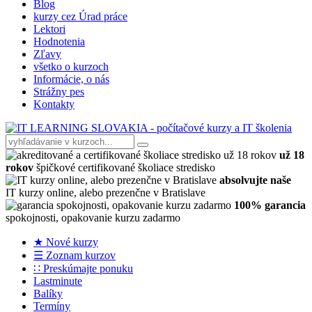
Blog
kurzy cez Úrad práce
Lektori
Hodnotenia
Zľavy
všetko o kurzoch
Informácie, o nás
Strážny pes
Kontakty
už 18
rokov
špičkové certifikované školiace stredisko
absolvujte naše
IT kurzy online, alebo prezenčne v Bratislave
100% garancia
spokojnosti, opakovanie kurzu zadarmo
★ Nové kurzy
☰ Zoznam kurzov
∷ Preskúmajte ponuku
Lastminute
Balíky
Termíny