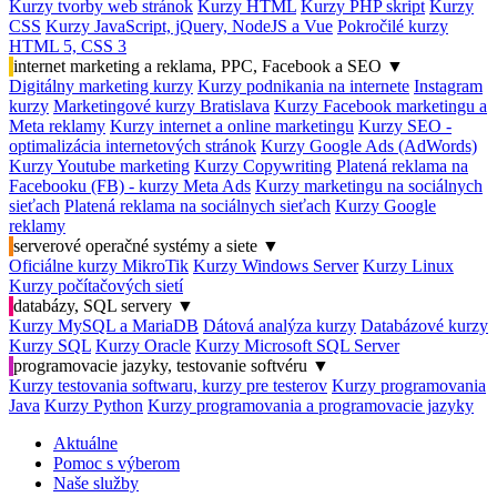
Kurzy tvorby web stránok
Kurzy HTML
Kurzy PHP skript
Kurzy
CSS
Kurzy JavaScript, jQuery, NodeJS a Vue
Pokročilé kurzy
HTML 5, CSS 3
internet marketing a reklama, PPC, Facebook a SEO
▼
Digitálny marketing kurzy
Kurzy podnikania na internete
Instagram
kurzy
Marketingové kurzy Bratislava
Kurzy Facebook marketingu a
Meta reklamy
Kurzy internet a online marketingu
Kurzy SEO -
optimalizácia internetových stránok
Kurzy Google Ads (AdWords)
Kurzy Youtube marketing
Kurzy Copywriting
Platená reklama na
Facebooku (FB) - kurzy Meta Ads
Kurzy marketingu na sociálnych
sieťach
Platená reklama na sociálnych sieťach
Kurzy Google
reklamy
serverové operačné systémy a siete
▼
Oficiálne kurzy MikroTik
Kurzy Windows Server
Kurzy Linux
Kurzy počítačových sietí
databázy, SQL servery
▼
Kurzy MySQL a MariaDB
Dátová analýza kurzy
Databázové kurzy
Kurzy SQL
Kurzy Oracle
Kurzy Microsoft SQL Server
programovacie jazyky, testovanie softvéru
▼
Kurzy testovania softwaru, kurzy pre testerov
Kurzy programovania
Java
Kurzy Python
Kurzy programovania a programovacie jazyky
Aktuálne
Pomoc s výberom
Naše služby