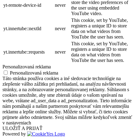
store the video preferences of
yt-remote-device-id
never
the user using embedded
YouTube video.
This cookie, set by YouTube,
registers a unique ID to store
yt.innertube::nextId
never
data on what videos from
YouTube the user has seen.
This cookie, set by YouTube,
registers a unique ID to store
yt.innertube::requests
never
data on what videos from
YouTube the user has seen.
Personalizovaná reklama
Personalizovaná reklama
Táto stránka používa cookies a iné sledovacie technológie na
zlepšenie vášho zážitku pri prehliadaní, na analýzu návštevnosti
stránky, a na zobrazovanie personalizovanej reklamy. Súhlasom s
cookies umožníte, aby sme zbierali údaje o vašom správaní na
webe, vrátane ad_user_data a ad_personalization. Tieto informácie
nám pomáhajú a našim partnerom poskytovať vám relevantnejšiu
reklamu a lepšie online služby. Môžete si vybrať, či tieto cookies
prijmete alebo odmietnete. Svoj súhlas môžete kedykoľvek zmeniť
v nastaveniach
ULOŽIŤ A PRIJAŤ
Powered by