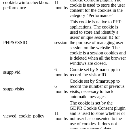
cookielawinfo-checkbox-
11
cookie is used to store the user
performance
months
consent for the cookies in the
category "Performance".
This cookie is native to PHP
applications. The cookie is
used to store and identify a
users' unique session ID for
PHPSESSID
session
the purpose of managing user
session on the website. The
cookie is a session cookies and
is deleted when all the browser
windows are closed.
6
Cookie set by Smartsupp to
ssupp.vid
months
record the visitor ID.
Cookie set by Smartsupp to
6
record the number of previous
ssupp.visits
months
visits, necessary to track
automatic messages.
The cookie is set by the
GDPR Cookie Consent plugin
11
and is used to store whether or
viewed_cookie_policy
months
not user has consented to the
use of cookies. It does not
store any personal data.