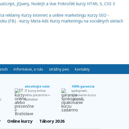
vaScript, jQuery, NodeJS a Vue
Pokročilé kurzy HTML 5, CSS 3
ta reklamy
Kurzy internet a online marketingu
Kurzy SEO -
oku (FB) - kurzy Meta Ads
Kurzy marketingu na sociálnych sieťach
rzoch
informácie, o nás
strážny pes
kontakty
absolvujte naše
100% garancia
IT kurzy online,
spokojnosti,
alebo prezenčne v
opakovanie kurzu
o
Bratislave
zadarmo
y
Online kurzy
Tábory 2026