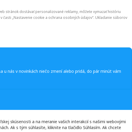
h web stránok dostávať personalizované reklamy, môžete vymazať históriu
 v časti „Nastavenie cookie a ochrana osobných údajov“. Ukladanie súborov
a u nás v novinkách niečo zmení alebo pridá, do pár minút vám
kej skúsenosti a na meranie vašich interakcií s našimi webovými
ch. Ak s tým súhlasíte, kliknite na tlačidlo Súhlasím. Ak chcete