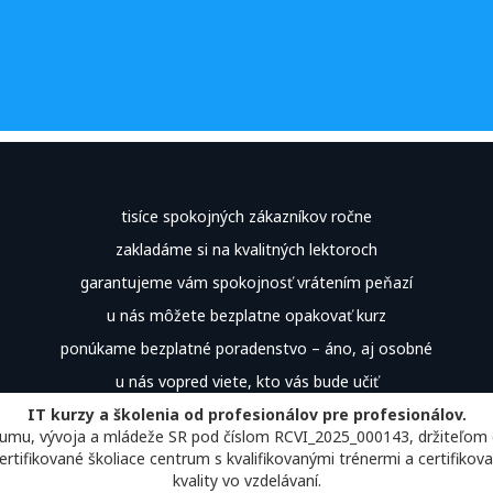
tisíce spokojných zákazníkov ročne
zakladáme si na kvalitných lektoroch
garantujeme vám spokojnosť vrátením peňazí
u nás môžete bezplatne opakovať kurz
ponúkame bezplatné poradenstvo – áno, aj osobné
u nás vopred viete, kto vás bude učiť
IT kurzy a školenia od profesionálov pre profesionálov.
skumu, vývoja a mládeže SR pod číslom RCVI_2025_000143, držiteľom 
MikroTik certifikované školiace centrum s kvalifikovanými trénermi ​​​​​​​​​​a
kvality vo vzdelávaní.