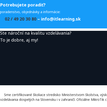
Potrebujete poradiť?
poradenstvo, objednávky a informácie:
02 / 49 20 30 80
– info@itlearning.sk
Ste nároční na kvalitu vzdelávania?
To je dobre, aj my!
Sme certifikované školiace stredisko Ministerstvom školstva, vý
vzdelávania dospelých na Slovensku i v zahraničí.​​​​​​​​​​​​​​​​ Oficiálne 