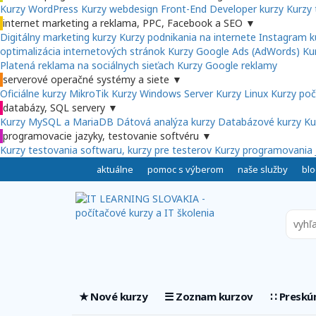
Kurzy WordPress
Kurzy webdesign
Front-End Developer kurzy
Kurzy 
internet marketing a reklama, PPC, Facebook a SEO
▼
Digitálny marketing kurzy
Kurzy podnikania na internete
Instagram k
optimalizácia internetových stránok
Kurzy Google Ads (AdWords)
Ku
Platená reklama na sociálnych sieťach
Kurzy Google reklamy
serverové operačné systémy a siete
▼
Oficiálne kurzy MikroTik
Kurzy Windows Server
Kurzy Linux
Kurzy poč
databázy, SQL servery
▼
Kurzy MySQL a MariaDB
Dátová analýza kurzy
Databázové kurzy
Ku
programovacie jazyky, testovanie softvéru
▼
Kurzy testovania softwaru, kurzy pre testerov
Kurzy programovania 
aktuálne
pomoc s výberom
naše služby
blo
★ Nové kurzy
☰ Zoznam kurzov
∷ Preskú