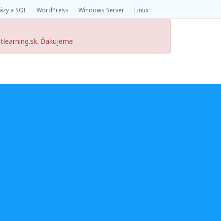
ázy a SQL
WordPress
Windows Server
Linux
itlearning.sk. Ďakujeme