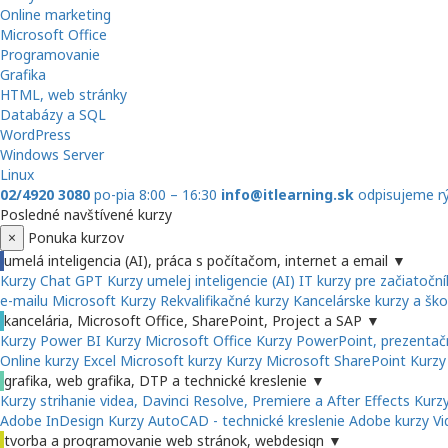
Online marketing
Microsoft Office
Programovanie
Grafika
HTML, web stránky
Databázy a SQL
WordPress
Windows Server
Linux
02/4920 3080
po-pia 8:00 – 16:30
info@itlearning.sk
odpisujeme r
Posledné navštívené kurzy
×
Ponuka kurzov
umelá inteligencia (AI), práca s počítačom, internet a email
▼
Kurzy Chat GPT
Kurzy umelej inteligencie (AI)
IT kurzy pre začiatočn
e-mailu
Microsoft Kurzy
Rekvalifikačné kurzy
Kancelárske kurzy a ško
kancelária, Microsoft Office, SharePoint, Project a SAP
▼
Kurzy Power BI
Kurzy Microsoft Office
Kurzy PowerPoint, prezentačn
Online kurzy Excel
Microsoft kurzy
Kurzy Microsoft SharePoint
Kurzy
grafika, web grafika, DTP a technické kreslenie
▼
Kurzy strihanie videa, Davinci Resolve, Premiere a After Effects
Kurzy
Adobe InDesign
Kurzy AutoCAD - technické kreslenie
Adobe kurzy
Vi
tvorba a programovanie web stránok, webdesign
▼