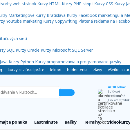
tvorby web stránok
Kurzy HTML
Kurzy PHP skript
Kurzy CSS
Kurzy Ja
urzy
Marketingové kurzy Bratislava
Kurzy Facebook marketingu a Me
rzy Youtube marketing
Kurzy Copywriting
Platená reklama na Facebo
ítačových sietí
rzy SQL
Kurzy Oracle
Kurzy Microsoft SQL Server
Java
Kurzy Python
Kurzy programovania a programovacie jazyky
g
kurzy cez úrad práce
lektori
hodnotenia
zľavy
všetko o ku
už 18 rokov
špičkové
certifikované
školiace stredisk
majte ponuku
Lastminute
Balíky
Termíny
Videokurz