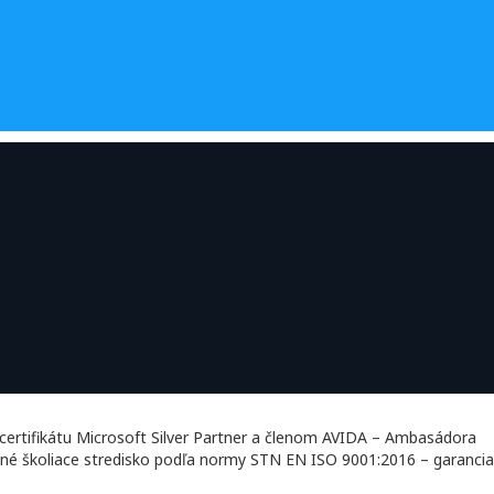
certifikátu Microsoft Silver Partner a členom AVIDA – Ambasádora
 certifikované školiace stredisko podľa normy STN EN ISO 9001:2016 – garancia