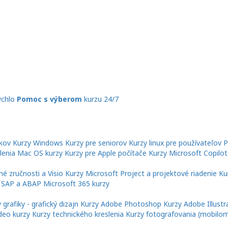
ýchlo
Pomoc s výberom
kurzu 24/7
íkov
Kurzy Windows
Kurzy pre seniorov
Kurzy linux pre používateľov
P
lenia
Mac OS kurzy
Kurzy pre Apple počítače
Kurzy Microsoft Copilot
é zručnosti a Visio
Kurzy Microsoft Project a projektové riadenie
Ku
 SAP a ABAP
Microsoft 365 kurzy
 grafiky - grafický dizajn
Kurzy Adobe Photoshop
Kurzy Adobe Illustr
deo kurzy
Kurzy technického kreslenia
Kurzy fotografovania (mobilom