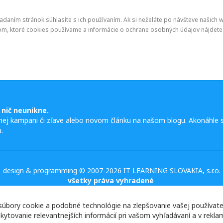
hliadaním stránok súhlasíte s ich používaním. Ak si neželáte po návšteve našic
 tom, ktoré cookies používame a informácie o ochrane osobných údajov nájdete
 nič neunikne.
nej kampani či zľave alebo novom článku na našom blogu. Akonáhle s
.
design & programming © 2007-2026 IT LEARNING SLOVAKIA, s.r.o.
všetky práva vyhradené
ory cookie a podobné technológie na zlepšovanie vašej používateľs
ytovanie relevantnejších informácií pri vašom vyhľadávaní a v reklamá