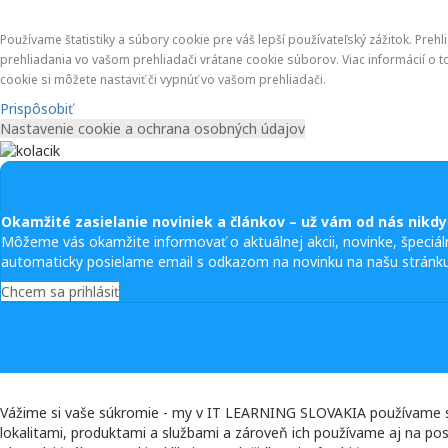
Používame štatistiky a súbory cookie pre váš lepší používateľský zážitok. Pre
prehliadania vo vašom prehliadači vrátane cookie súborov. Viac informácií o
cookie si môžete nastaviť či vypnúť vo vašom prehliadači.
Prispôsobiť
Nastavenie cookie a ochrana osobných údajov
Okamžité zasielanie noviniek a článkov – u
ž vám od nás nikdy
Môžeme vás okamžite informovať o aktuálnej akcii, novinke, špeciál
automaticky posielame email s odkazom na novinku na našu stránku
Chcem sa prihlásiť
Vážime si vaše súkromie - my v IT LEARNING SLOVAKIA používame súb
lokalitami, produktami a službami a zároveň ich používame aj na posk