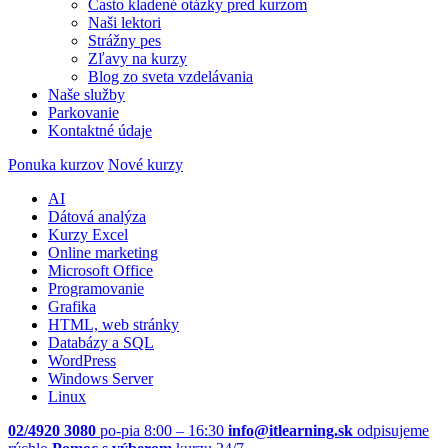
Často kladené otázky pred kurzom
Naši lektori
Strážny pes
Zľavy na kurzy
Blog zo sveta vzdelávania
Naše služby
Parkovanie
Kontaktné údaje
Ponuka kurzov
Nové kurzy
AI
Dátová analýza
Kurzy Excel
Online marketing
Microsoft Office
Programovanie
Grafika
HTML, web stránky
Databázy a SQL
WordPress
Windows Server
Linux
02/4920 3080
po-pia 8:00 – 16:30
info@itlearning.sk
odpisujeme