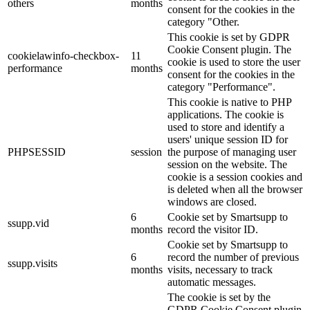
others
months
consent for the cookies in the
category "Other.
This cookie is set by GDPR
Cookie Consent plugin. The
cookielawinfo-checkbox-
11
cookie is used to store the user
performance
months
consent for the cookies in the
category "Performance".
This cookie is native to PHP
applications. The cookie is
used to store and identify a
users' unique session ID for
PHPSESSID
session
the purpose of managing user
session on the website. The
cookie is a session cookies and
is deleted when all the browser
windows are closed.
6
Cookie set by Smartsupp to
ssupp.vid
months
record the visitor ID.
Cookie set by Smartsupp to
6
record the number of previous
ssupp.visits
months
visits, necessary to track
automatic messages.
The cookie is set by the
GDPR Cookie Consent plugin