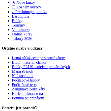
★ Nové kurzy
☰ Zoznam kurzov
∷ Preskúmajte ponuku
Lastminute
Balíky
Termíny
Videokurzy
Online kurzy
Tábory 2026
Ostatné služby a odkazy
Letná súťaž cestujte s certifikátom
Blog – naše IT články
Balíky PLUS – nielen pre náročných
Mapa stránok
Náš facebook
Počítačové tábory
Počítačové testy
Zaujímavé certifikáty
Kariéra lektora u nás
Ponuka na prenájom
Potrebujete poradiť?