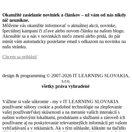
Okamžité zasielanie noviniek a článkov – u
ž vám od nás nikdy
nič neunikne.
Môžeme vás okamžite informovať o aktuálnej akcii, novinke,
špeciálnej kampani či zľave alebo novom článku na našom blogu.
Akonáhle sa u nás v novinkách niečo zmení alebo pridá, do pár
minút vám automaticky posielame email s odkazom na novinku na
našu stránku.
Chcem sa prihlásiť
design & programming © 2007-2026 IT LEARNING SLOVAKIA,
s.r.o.
všetky práva vyhradené
Vážime si vaše súkromie - my v IT LEARNING SLOVAKIA
používame súbory cookie a podobné technológie na zlepšovanie
vašej používateľskej skúsenosti a na meranie vašich interakcií s
našimi webovými lokalitami, produktami a službami a zároveň ich
používame aj na poskytovanie relevantnejších informácií pri vašom
vyhľadávaní a v reklamách. Ak s tým súhlasíte, kliknite na tlačidlo