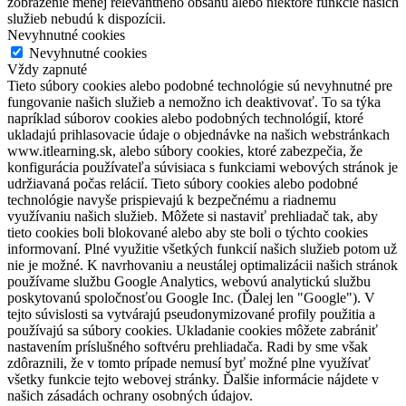
zobrazenie menej relevantného obsahu alebo niektoré funkcie našich
služieb nebudú k dispozícii.
Nevyhnutné cookies
Nevyhnutné cookies
Vždy zapnuté
Tieto súbory cookies alebo podobné technológie sú nevyhnutné pre
fungovanie našich služieb a nemožno ich deaktivovať. To sa týka
napríklad súborov cookies alebo podobných technológií, ktoré
ukladajú prihlasovacie údaje o objednávke na našich webstránkach
www.itlearning.sk, alebo súbory cookies, ktoré zabezpečia, že
konfigurácia používateľa súvisiaca s funkciami webových stránok je
udržiavaná počas relácií. Tieto súbory cookies alebo podobné
technológie navyše prispievajú k bezpečnému a riadnemu
využívaniu našich služieb. Môžete si nastaviť prehliadač tak, aby
tieto cookies boli blokované alebo aby ste boli o týchto cookies
informovaní. Plné využitie všetkých funkcií našich služieb potom už
nie je možné. K navrhovaniu a neustálej optimalizácii našich stránok
používame službu Google Analytics, webovú analytickú službu
poskytovanú spoločnosťou Google Inc. (Ďalej len "Google"). V
tejto súvislosti sa vytvárajú pseudonymizované profily použitia a
používajú sa súbory cookies. Ukladanie cookies môžete zabrániť
nastavením príslušného softvéru prehliadača. Radi by sme však
zdôraznili, že v tomto prípade nemusí byť možné plne využívať
všetky funkcie tejto webovej stránky. Ďalšie informácie nájdete v
našich zásadách ochrany osobných údajov.