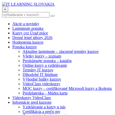
×
Akcie a novinky
Lastminute ponuka
Kurzy cez Úrad práce
Denné letné tábory 2026
Hodnotenia kurzov
Ponuka kurzov
Aktuálne lastminute – zlacnené termíny kurzov
Všetky kurzy – zoznam
Preskúmajte ponuku – katalóg
Online kurzy a vzdelávanie
Termíny IT kurzov
Dlhodobé IT štúdium
Výhodné balíky kurzov
VideoClass videokurzy
MOC kurzy – certifikované Microsoft kurzy a školenia
Predplatenka – Múdra karta
Videokurzy VideoClass
Informácie pred kurzom
Vzdelávanie a kurzy u nás
Certifikácia a prečo my