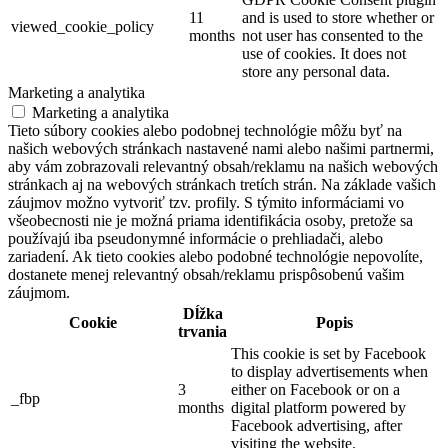
11
and is used to store whether or
viewed_cookie_policy
months
not user has consented to the
use of cookies. It does not
store any personal data.
Marketing a analytika
Marketing a analytika
Tieto súbory cookies alebo podobnej technológie môžu byť na
našich webových stránkach nastavené nami alebo našimi partnermi,
aby vám zobrazovali relevantný obsah/reklamu na našich webových
stránkach aj na webových stránkach tretích strán. Na základe vašich
záujmov možno vytvoriť tzv. profily. S týmito informáciami vo
všeobecnosti nie je možná priama identifikácia osoby, pretože sa
používajú iba pseudonymné informácie o prehliadači, alebo
zariadení. Ak tieto cookies alebo podobné technológie nepovolíte,
dostanete menej relevantný obsah/reklamu prispôsobenú vašim
záujmom.
Dĺžka
Cookie
Popis
trvania
This cookie is set by Facebook
to display advertisements when
3
either on Facebook or on a
_fbp
months
digital platform powered by
Facebook advertising, after
visiting the website.