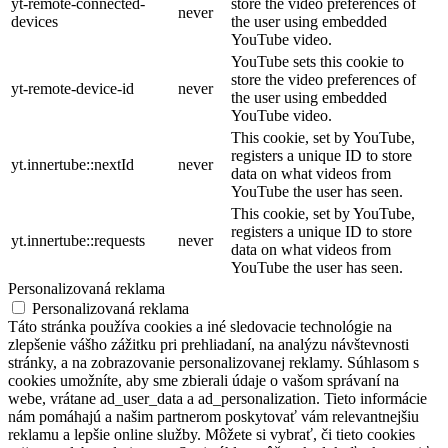
yt-remote-connected-
store the video preferences of
never
devices
the user using embedded
YouTube video.
YouTube sets this cookie to
store the video preferences of
yt-remote-device-id
never
the user using embedded
YouTube video.
This cookie, set by YouTube,
registers a unique ID to store
yt.innertube::nextId
never
data on what videos from
YouTube the user has seen.
This cookie, set by YouTube,
registers a unique ID to store
yt.innertube::requests
never
data on what videos from
YouTube the user has seen.
Personalizovaná reklama
Personalizovaná reklama
Táto stránka používa cookies a iné sledovacie technológie na
zlepšenie vášho zážitku pri prehliadaní, na analýzu návštevnosti
stránky, a na zobrazovanie personalizovanej reklamy. Súhlasom s
cookies umožníte, aby sme zbierali údaje o vašom správaní na
webe, vrátane ad_user_data a ad_personalization. Tieto informácie
nám pomáhajú a našim partnerom poskytovať vám relevantnejšiu
reklamu a lepšie online služby. Môžete si vybrať, či tieto cookies