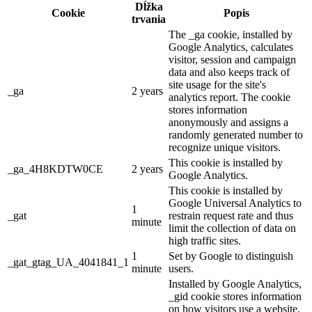
Dĺžka
Cookie
Popis
trvania
The _ga cookie, installed by
Google Analytics, calculates
visitor, session and campaign
data and also keeps track of
site usage for the site's
_ga
2 years
analytics report. The cookie
stores information
anonymously and assigns a
randomly generated number to
recognize unique visitors.
This cookie is installed by
_ga_4H8KDTW0CE
2 years
Google Analytics.
This cookie is installed by
Google Universal Analytics to
1
_gat
restrain request rate and thus
minute
limit the collection of data on
high traffic sites.
1
Set by Google to distinguish
_gat_gtag_UA_4041841_1
minute
users.
Installed by Google Analytics,
_gid cookie stores information
on how visitors use a website,