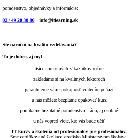
poradenstvo, objednávky a informácie:
02 / 49 20 30 80
– info@itlearning.sk
Ste nároční na kvalitu vzdelávania?
To je dobre, aj my!
tisíce spokojných zákazníkov ročne
zakladáme si na kvalitných lektoroch
garantujeme vám spokojnosť vrátením peňazí
u nás môžete bezplatne opakovať kurz
ponúkame bezplatné poradenstvo – áno, aj osobné
u nás vopred viete, kto vás bude učiť
IT kurzy a školenia od profesionálov pre profesionálov.
Sme certifikované školiace stredisko Ministerstvom školstva,