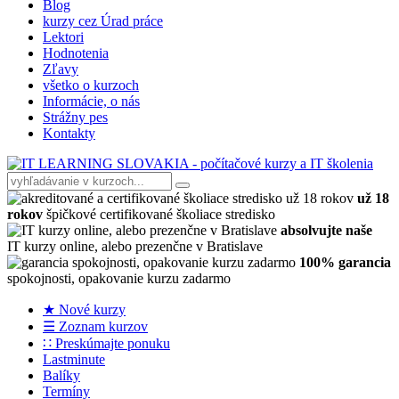
Blog
kurzy cez Úrad práce
Lektori
Hodnotenia
Zľavy
všetko o kurzoch
Informácie, o nás
Strážny pes
Kontakty
už 18
rokov
špičkové certifikované školiace stredisko
absolvujte naše
IT kurzy online, alebo prezenčne v Bratislave
100% garancia
spokojnosti, opakovanie kurzu zadarmo
★ Nové kurzy
☰ Zoznam kurzov
∷ Preskúmajte ponuku
Lastminute
Balíky
Termíny