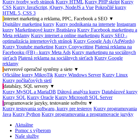
Kurzy tvorby web stránok
Kurzy HTML
Kurzy PHP skript
Kurzy
CSS
Kurzy JavaScript, jQuery, NodeJS a Vue
Pokročilé kurzy
HTML 5, CSS 3
internet marketing a reklama, PPC, Facebook a SEO
▼
Digitálny marketing kurzy
Kurzy podnikania na internete
Instagram
kurzy
Marketingové kurzy Bratislava
Kurzy Facebook marketingu a
Meta reklamy
Kurzy internet a online marketingu
Kurzy SEO -
optimalizácia internetových stránok
Kurzy Google Ads (AdWords)
Kurzy Youtube marketing
Kurzy Copywriting
Platená reklama na
Facebooku (FB) - kurzy Meta Ads
Kurzy marketingu na sociálnych
sieťach
Platená reklama na sociálnych sieťach
Kurzy Google
reklamy
serverové operačné systémy a siete
▼
Oficiálne kurzy MikroTik
Kurzy Windows Server
Kurzy Linux
Kurzy počítačových sietí
databázy, SQL servery
▼
Kurzy MySQL a MariaDB
Dátová analýza kurzy
Databázové kurzy
Kurzy SQL
Kurzy Oracle
Kurzy Microsoft SQL Server
programovacie jazyky, testovanie softvéru
▼
Kurzy testovania softwaru, kurzy pre testerov
Kurzy programovania
Java
Kurzy Python
Kurzy programovania a programovacie jazyky
Aktuálne
Pomoc s výberom
Naše služby