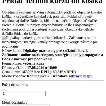
Pridať termín kurzu do košíka
Objednané školenie sa Vám automaticky pridá do objednávkového
košíka, ktorý môžete kedykoľvek potvrdiť. Pokiaľ si prajete
objednať aj ďalšie školenia, kliknite na tlačidlo Objednať ďalšie
školenia. Pokiaľ si prajete objednávkový košík s objednanými
školeniami potvrdiť a prístúpiť k záväznej objednávke, stlačte
tlačidlo Pridať do košíka.
Názov kurzu:
Digitálny marketing pre začiatočníkov I. -
Začíname s online marketingom, stratégie, kanály propagácie a
Google nástroje pre podnikanie
Forma kurzu:
večerný kurz
Dátum začiatku:
17.08.2026 o 16:00
Cena kurzu:
147,00€ bez DPH
(180,81€ s DPH)
Miesto konania:
Kominárska 2, Bratislava
zobraziť mapu
Počet účastníkov:
Mená účastníkov: