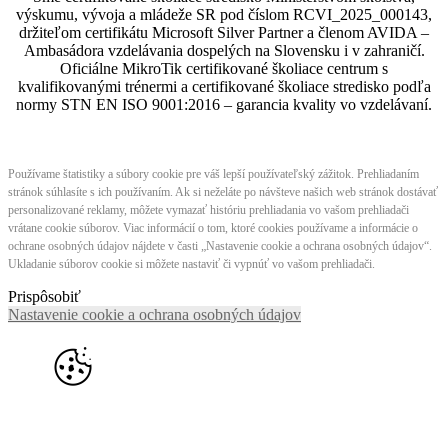
výskumu, vývoja a mládeže SR pod číslom RCVI_2025_000143,
držiteľom certifikátu Microsoft Silver Partner a členom AVIDA –
Ambasádora vzdelávania dospelých na Slovensku i v zahraničí.​​​​​​​​​​​​​​​​
Oficiálne MikroTik certifikované školiace centrum s
kvalifikovanými trénermi ​​​​​​​​​​a certifikované školiace stredisko podľa
normy STN EN ISO 9001:2016 – garancia kvality vo vzdelávaní.
Používame štatistiky a súbory cookie pre váš lepší používateľský zážitok. Prehliadaním
stránok súhlasíte s ich používaním. Ak si neželáte po návšteve našich web stránok dostávať
personalizované reklamy, môžete vymazať históriu prehliadania vo vašom prehliadači
vrátane cookie súborov. Viac informácií o tom, ktoré cookies používame a informácie o
ochrane osobných údajov nájdete v časti „Nastavenie cookie a ochrana osobných údajov“.
Ukladanie súborov cookie si môžete nastaviť či vypnúť vo vašom prehliadači.
Prispôsobiť
Nastavenie cookie a ochrana osobných údajov