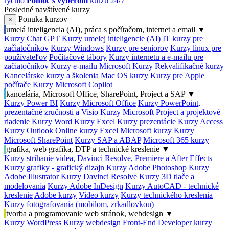
rýchlo
Pomoc s výberom
kurzu 24/7
Posledné navštívené kurzy
Ponuka kurzov
×
umelá inteligencia (AI), práca s počítačom, internet a email
▼
Kurzy Chat GPT
Kurzy umelej inteligencie (AI)
IT kurzy pre
začiatočníkov
Kurzy Windows
Kurzy pre seniorov
Kurzy linux pre
používateľov
Počítačové tábory
Kurzy internetu a e-mailu pre
začiatočníkov
Kurzy e-mailu
Microsoft Kurzy
Rekvalifikačné kurzy
Kancelárske kurzy a školenia
Mac OS kurzy
Kurzy pre Apple
počítače
Kurzy Microsoft Copilot
kancelária, Microsoft Office, SharePoint, Project a SAP
▼
Kurzy Power BI
Kurzy Microsoft Office
Kurzy PowerPoint,
prezentačné zručnosti a Visio
Kurzy Microsoft Project a projektové
riadenie
Kurzy Word
Kurzy Excel
Kurzy prezentácie
Kurzy Access
Kurzy Outlook
Online kurzy Excel
Microsoft kurzy
Kurzy
Microsoft SharePoint
Kurzy SAP a ABAP
Microsoft 365 kurzy
grafika, web grafika, DTP a technické kreslenie
▼
Kurzy strihanie videa, Davinci Resolve, Premiere a After Effects
Kurzy grafiky - grafický dizajn
Kurzy Adobe Photoshop
Kurzy
Adobe Illustrator
Kurzy Davinci Resolve
Kurzy 3D tlače a
modelovania
Kurzy Adobe InDesign
Kurzy AutoCAD - technické
kreslenie
Adobe kurzy
Video kurzy
Kurzy technického kreslenia
Kurzy fotografovania (mobilom, zrkadlovkou)
tvorba a programovanie web stránok, webdesign
▼
Kurzy WordPress
Kurzy webdesign
Front-End Developer kurzy