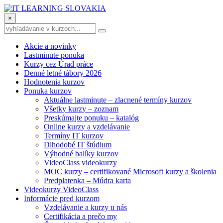
×
Akcie a novinky
Lastminute ponuka
Kurzy cez Úrad práce
Denné letné tábory 2026
Hodnotenia kurzov
Ponuka kurzov
Aktuálne lastminute – zlacnené termíny kurzov
Všetky kurzy – zoznam
Preskúmajte ponuku – katalóg
Online kurzy a vzdelávanie
Termíny IT kurzov
Dlhodobé IT štúdium
Výhodné balíky kurzov
VideoClass videokurzy
MOC kurzy – certifikované Microsoft kurzy a školenia
Predplatenka – Múdra karta
Videokurzy VideoClass
Informácie pred kurzom
Vzdelávanie a kurzy u nás
Certifikácia a prečo my