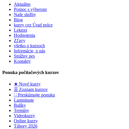
Aktuálne
Pomoc s výberom
Naše služby
Blog
kurzy cez Úrad práce
Lektori
Hodnotenia
Zľavy
všetko o kurzoch
Informácie, o nás
Strážny pes
Kontakty
Ponuka počítačových kurzov
★ Nové kurzy
☰ Zoznam kurzov
∷ Preskúmajte ponuku
Lastminute
Balíky
Termíny
Videokurzy
Online kurzy
Tábory 2026