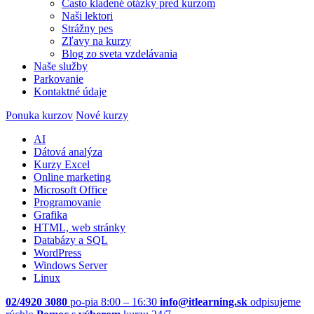
Často kladené otázky pred kurzom
Naši lektori
Strážny pes
Zľavy na kurzy
Blog zo sveta vzdelávania
Naše služby
Parkovanie
Kontaktné údaje
Ponuka kurzov
Nové kurzy
AI
Dátová analýza
Kurzy Excel
Online marketing
Microsoft Office
Programovanie
Grafika
HTML, web stránky
Databázy a SQL
WordPress
Windows Server
Linux
02/4920 3080
po-pia 8:00 – 16:30
info@itlearning.sk
odpisujeme