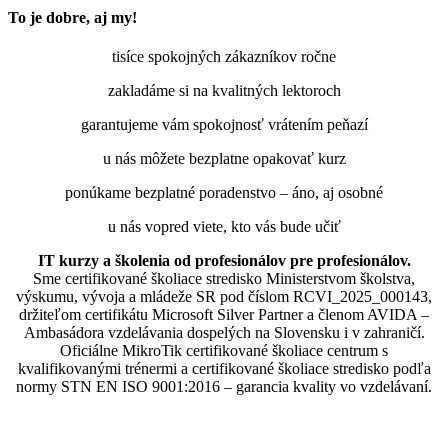
To je dobre, aj my!
tisíce spokojných zákazníkov ročne
zakladáme si na kvalitných lektoroch
garantujeme vám spokojnosť vrátením peňazí
u nás môžete bezplatne opakovať kurz
ponúkame bezplatné poradenstvo – áno, aj osobné
u nás vopred viete, kto vás bude učiť
IT kurzy a školenia od profesionálov pre profesionálov.
Sme certifikované školiace stredisko Ministerstvom školstva,
výskumu, vývoja a mládeže SR pod číslom RCVI_2025_000143,
držiteľom certifikátu Microsoft Silver Partner a členom AVIDA –
Ambasádora vzdelávania dospelých na Slovensku i v zahraničí.​​​​​​​​​​​​​​​​
Oficiálne MikroTik certifikované školiace centrum s
kvalifikovanými trénermi ​​​​​​​​​​a certifikované školiace stredisko podľa
normy STN EN ISO 9001:2016 – garancia kvality vo vzdelávaní.