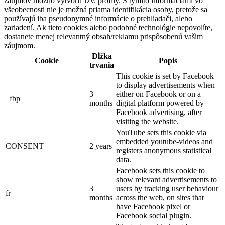
záujmov možno vytvoriť tzv. profily. S týmito informáciami vo
všeobecnosti nie je možná priama identifikácia osoby, pretože sa
používajú iba pseudonymné informácie o prehliadači, alebo
zariadení. Ak tieto cookies alebo podobné technológie nepovolíte,
dostanete menej relevantný obsah/reklamu prispôsobenú vašim
záujmom.
Dĺžka
Cookie
Popis
trvania
This cookie is set by Facebook
to display advertisements when
3
either on Facebook or on a
_fbp
months
digital platform powered by
Facebook advertising, after
visiting the website.
YouTube sets this cookie via
embedded youtube-videos and
CONSENT
2 years
registers anonymous statistical
data.
Facebook sets this cookie to
show relevant advertisements to
3
users by tracking user behaviour
fr
months
across the web, on sites that
have Facebook pixel or
Facebook social plugin.