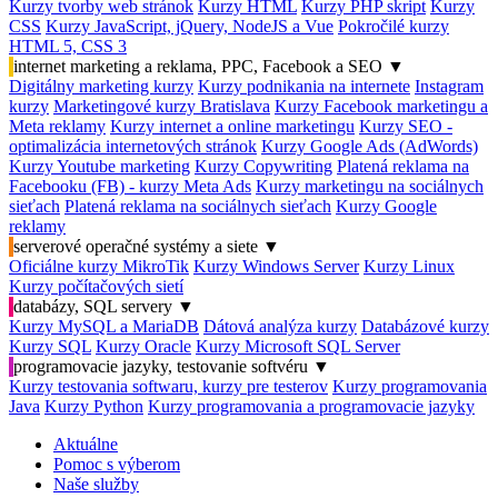
Kurzy tvorby web stránok
Kurzy HTML
Kurzy PHP skript
Kurzy
CSS
Kurzy JavaScript, jQuery, NodeJS a Vue
Pokročilé kurzy
HTML 5, CSS 3
internet marketing a reklama, PPC, Facebook a SEO
▼
Digitálny marketing kurzy
Kurzy podnikania na internete
Instagram
kurzy
Marketingové kurzy Bratislava
Kurzy Facebook marketingu a
Meta reklamy
Kurzy internet a online marketingu
Kurzy SEO -
optimalizácia internetových stránok
Kurzy Google Ads (AdWords)
Kurzy Youtube marketing
Kurzy Copywriting
Platená reklama na
Facebooku (FB) - kurzy Meta Ads
Kurzy marketingu na sociálnych
sieťach
Platená reklama na sociálnych sieťach
Kurzy Google
reklamy
serverové operačné systémy a siete
▼
Oficiálne kurzy MikroTik
Kurzy Windows Server
Kurzy Linux
Kurzy počítačových sietí
databázy, SQL servery
▼
Kurzy MySQL a MariaDB
Dátová analýza kurzy
Databázové kurzy
Kurzy SQL
Kurzy Oracle
Kurzy Microsoft SQL Server
programovacie jazyky, testovanie softvéru
▼
Kurzy testovania softwaru, kurzy pre testerov
Kurzy programovania
Java
Kurzy Python
Kurzy programovania a programovacie jazyky
Aktuálne
Pomoc s výberom
Naše služby