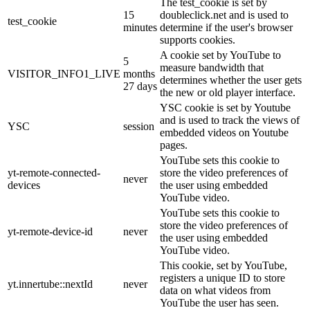
The test_cookie is set by
15
doubleclick.net and is used to
test_cookie
minutes
determine if the user's browser
supports cookies.
A cookie set by YouTube to
5
measure bandwidth that
VISITOR_INFO1_LIVE
months
determines whether the user gets
27 days
the new or old player interface.
YSC cookie is set by Youtube
and is used to track the views of
YSC
session
embedded videos on Youtube
pages.
YouTube sets this cookie to
yt-remote-connected-
store the video preferences of
never
devices
the user using embedded
YouTube video.
YouTube sets this cookie to
store the video preferences of
yt-remote-device-id
never
the user using embedded
YouTube video.
This cookie, set by YouTube,
registers a unique ID to store
yt.innertube::nextId
never
data on what videos from
YouTube the user has seen.