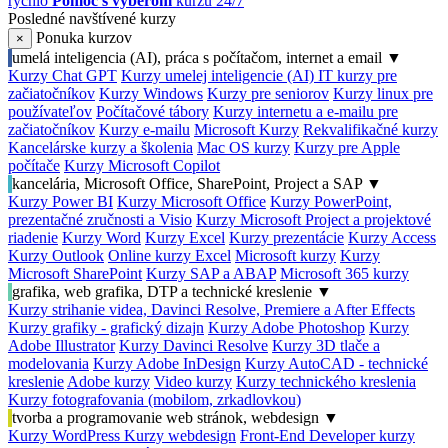
rýchlo
Pomoc s výberom
kurzu 24/7
Posledné navštívené kurzy
Ponuka kurzov
×
umelá inteligencia (AI), práca s počítačom, internet a email
▼
Kurzy Chat GPT
Kurzy umelej inteligencie (AI)
IT kurzy pre
začiatočníkov
Kurzy Windows
Kurzy pre seniorov
Kurzy linux pre
používateľov
Počítačové tábory
Kurzy internetu a e-mailu pre
začiatočníkov
Kurzy e-mailu
Microsoft Kurzy
Rekvalifikačné kurzy
Kancelárske kurzy a školenia
Mac OS kurzy
Kurzy pre Apple
počítače
Kurzy Microsoft Copilot
kancelária, Microsoft Office, SharePoint, Project a SAP
▼
Kurzy Power BI
Kurzy Microsoft Office
Kurzy PowerPoint,
prezentačné zručnosti a Visio
Kurzy Microsoft Project a projektové
riadenie
Kurzy Word
Kurzy Excel
Kurzy prezentácie
Kurzy Access
Kurzy Outlook
Online kurzy Excel
Microsoft kurzy
Kurzy
Microsoft SharePoint
Kurzy SAP a ABAP
Microsoft 365 kurzy
grafika, web grafika, DTP a technické kreslenie
▼
Kurzy strihanie videa, Davinci Resolve, Premiere a After Effects
Kurzy grafiky - grafický dizajn
Kurzy Adobe Photoshop
Kurzy
Adobe Illustrator
Kurzy Davinci Resolve
Kurzy 3D tlače a
modelovania
Kurzy Adobe InDesign
Kurzy AutoCAD - technické
kreslenie
Adobe kurzy
Video kurzy
Kurzy technického kreslenia
Kurzy fotografovania (mobilom, zrkadlovkou)
tvorba a programovanie web stránok, webdesign
▼
Kurzy WordPress
Kurzy webdesign
Front-End Developer kurzy