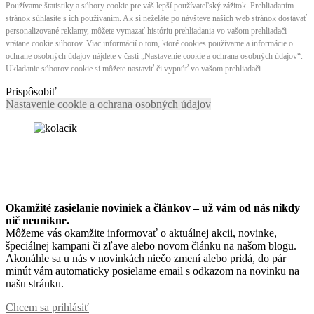
Používame štatistiky a súbory cookie pre váš lepší používateľský zážitok. Prehliadaním
stránok súhlasíte s ich používaním. Ak si neželáte po návšteve našich web stránok dostávať
personalizované reklamy, môžete vymazať históriu prehliadania vo vašom prehliadači
vrátane cookie súborov. Viac informácií o tom, ktoré cookies používame a informácie o
ochrane osobných údajov nájdete v časti „Nastavenie cookie a ochrana osobných údajov“.
Ukladanie súborov cookie si môžete nastaviť či vypnúť vo vašom prehliadači.
Prispôsobiť
Nastavenie cookie a ochrana osobných údajov
Okamžité zasielanie noviniek a článkov – u
ž vám od nás nikdy
nič neunikne.
Môžeme vás okamžite informovať o aktuálnej akcii, novinke,
špeciálnej kampani či zľave alebo novom článku na našom blogu.
Akonáhle sa u nás v novinkách niečo zmení alebo pridá, do pár
minút vám automaticky posielame email s odkazom na novinku na
našu stránku.
Chcem sa prihlásiť