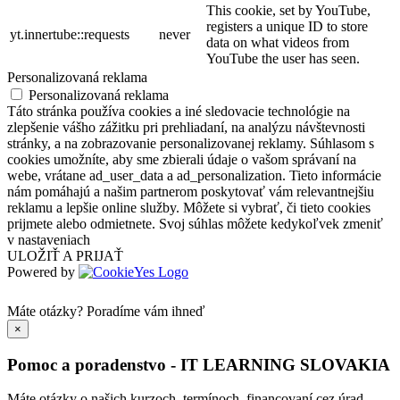
This cookie, set by YouTube,
registers a unique ID to store
yt.innertube::requests
never
data on what videos from
YouTube the user has seen.
Personalizovaná reklama
Personalizovaná reklama
Táto stránka používa cookies a iné sledovacie technológie na
zlepšenie vášho zážitku pri prehliadaní, na analýzu návštevnosti
stránky, a na zobrazovanie personalizovanej reklamy. Súhlasom s
cookies umožníte, aby sme zbierali údaje o vašom správaní na
webe, vrátane ad_user_data a ad_personalization. Tieto informácie
nám pomáhajú a našim partnerom poskytovať vám relevantnejšiu
reklamu a lepšie online služby. Môžete si vybrať, či tieto cookies
prijmete alebo odmietnete. Svoj súhlas môžete kedykoľvek zmeniť
v nastaveniach
ULOŽIŤ A PRIJAŤ
Powered by
Máte otázky?
Poradíme vám ihneď
×
Pomoc a poradenstvo - IT LEARNING SLOVAKIA
Máte otázky o našich kurzoch, termínoch, financovaní cez úrad