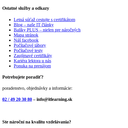
Ostatné služby a odkazy
Letná súťaž cestujte s certifikátom
Blog – naše IT články
Balíky PLUS – nielen pre náročných
Mapa stránok
Náš facebook
Počítačové tábory
Počítačové testy
Zaujímavé certifikáty
Kariéra lektora u nás
Ponuka na prenájom
Potrebujete poradiť?
poradenstvo, objednávky a informácie:
02 / 49 20 30 80
– info@itlearning.sk
Ste nároční na kvalitu vzdelávania?