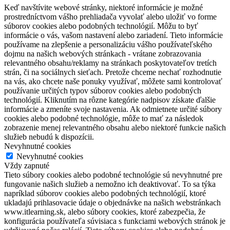
Keď navštívite webové stránky, niektoré informácie je možné
prostredníctvom vášho prehliadača vyvolať alebo uložiť vo forme
súborov cookies alebo podobných technológií. Môžu to byť
informácie o vás, vašom nastavení alebo zariadení. Tieto informácie
používame na zlepšenie a personalizáciu vášho používateľského
dojmu na našich webových stránkach - vrátane zobrazovania
relevantného obsahu/reklamy na stránkach poskytovateľov tretích
strán, či na sociálnych sieťach. Pretože chceme nechať rozhodnutie
na vás, ako chcete naše ponuky využívať, môžete sami kontrolovať
používanie určitých typov súborov cookies alebo podobných
technológií. Kliknutím na rôzne kategórie nadpisov získate ďalšie
informácie a zmeníte svoje nastavenia. Ak odmietnete určité súbory
cookies alebo podobné technológie, môže to mať za následok
zobrazenie menej relevantného obsahu alebo niektoré funkcie našich
služieb nebudú k dispozícii.
Nevyhnutné cookies
Nevyhnutné cookies
Vždy zapnuté
Tieto súbory cookies alebo podobné technológie sú nevyhnutné pre
fungovanie našich služieb a nemožno ich deaktivovať. To sa týka
napríklad súborov cookies alebo podobných technológií, ktoré
ukladajú prihlasovacie údaje o objednávke na našich webstránkach
www.itlearning.sk, alebo súbory cookies, ktoré zabezpečia, že
konfigurácia používateľa súvisiaca s funkciami webových stránok je