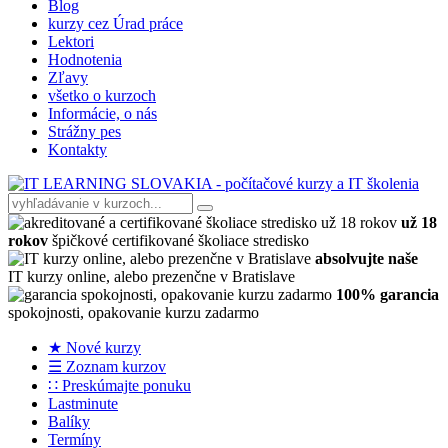
Blog
kurzy cez Úrad práce
Lektori
Hodnotenia
Zľavy
všetko o kurzoch
Informácie, o nás
Strážny pes
Kontakty
už 18
rokov
špičkové certifikované školiace stredisko
absolvujte naše
IT kurzy online, alebo prezenčne v Bratislave
100% garancia
spokojnosti, opakovanie kurzu zadarmo
★ Nové kurzy
☰ Zoznam kurzov
∷ Preskúmajte ponuku
Lastminute
Balíky
Termíny