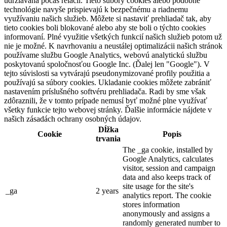
udržiavaná počas relácií. Tieto súbory cookies alebo podobné
technológie navyše prispievajú k bezpečnému a riadnemu
využívaniu našich služieb. Môžete si nastaviť prehliadač tak, aby
tieto cookies boli blokované alebo aby ste boli o týchto cookies
informovaní. Plné využitie všetkých funkcií našich služieb potom už
nie je možné. K navrhovaniu a neustálej optimalizácii našich stránok
používame službu Google Analytics, webovú analytickú službu
poskytovanú spoločnosťou Google Inc. (Ďalej len "Google"). V
tejto súvislosti sa vytvárajú pseudonymizované profily použitia a
používajú sa súbory cookies. Ukladanie cookies môžete zabrániť
nastavením príslušného softvéru prehliadača. Radi by sme však
zdôraznili, že v tomto prípade nemusí byť možné plne využívať
všetky funkcie tejto webovej stránky. Ďalšie informácie nájdete v
našich zásadách ochrany osobných údajov.
Dĺžka
Cookie
Popis
trvania
The _ga cookie, installed by
Google Analytics, calculates
visitor, session and campaign
data and also keeps track of
site usage for the site's
_ga
2 years
analytics report. The cookie
stores information
anonymously and assigns a
randomly generated number to