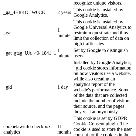
recognize unique visitors.
This cookie is installed by
_ga_4H8KDTW0CE
2 years
Google Analytics.
This cookie is installed by
Google Universal Analytics to
1
_gat
restrain request rate and thus
minute
limit the collection of data on
high traffic sites.
1
Set by Google to distinguish
_gat_gtag_UA_4041841_1
minute
users.
Installed by Google Analytics,
_gid cookie stores information
on how visitors use a website,
while also creating an
analytics report of the
_gid
1 day
website's performance. Some
of the data that are collected
include the number of visitors,
their source, and the pages
they visit anonymously.
This cookie is set by GDPR
Cookie Consent plugin. The
cookielawinfo-checkbox-
11
cookie is used to store the user
analytics
months
consent for the cookies in the