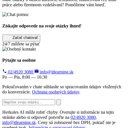
práce alebo firemnom vzdelávaní? Pomôžeme vám hneď.
Získajte odpovede na svoje otázky ihneď
Začať chatovať
24/7 môžete sa pýtať
Pýtajte sa osobne
02/4920 3080
info@itlearning.sk
Po — Pia, 8:00 — 16:30
Pokračovaním v chate súhlasíte so spracovaním údajov vložených
do konverzácie.
Ochrana osobných údajov
.
Herkules AI môže robiť chyby. Overujte si informácie na tejto
stránke alebo si odpoveď potvrďte na
02/4920 3080
,
info@itlearning.sk
. Ceny sú zobrazené bez DPH, pokiaľ nie je
uvedené inak.
Informácie o spracovaní údajov
.