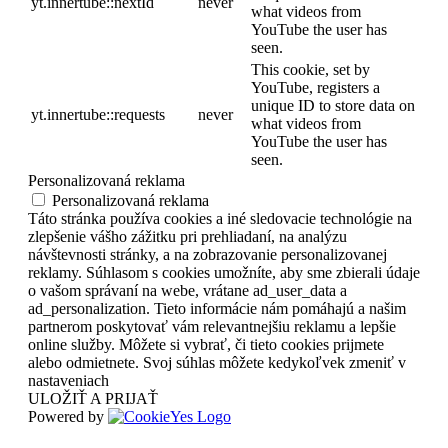
yt.innertube::nextId
never
what videos from
YouTube the user has
seen.
This cookie, set by
YouTube, registers a
unique ID to store data on
yt.innertube::requests
never
what videos from
YouTube the user has
seen.
Personalizovaná reklama
Personalizovaná reklama
Táto stránka používa cookies a iné sledovacie technológie na
zlepšenie vášho zážitku pri prehliadaní, na analýzu
návštevnosti stránky, a na zobrazovanie personalizovanej
reklamy. Súhlasom s cookies umožníte, aby sme zbierali údaje
o vašom správaní na webe, vrátane ad_user_data a
ad_personalization. Tieto informácie nám pomáhajú a našim
partnerom poskytovať vám relevantnejšiu reklamu a lepšie
online služby. Môžete si vybrať, či tieto cookies prijmete
alebo odmietnete. Svoj súhlas môžete kedykoľvek zmeniť v
nastaveniach
ULOŽIŤ A PRIJAŤ
Powered by