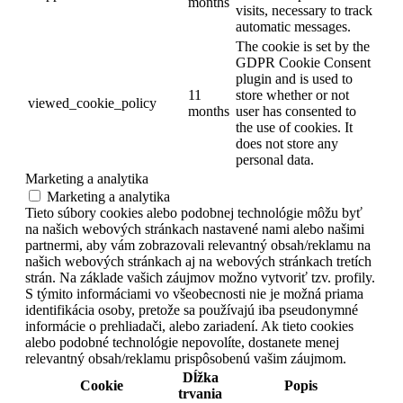
months
visits, necessary to track
automatic messages.
The cookie is set by the
GDPR Cookie Consent
plugin and is used to
11
store whether or not
viewed_cookie_policy
months
user has consented to
the use of cookies. It
does not store any
personal data.
Marketing a analytika
Marketing a analytika
Tieto súbory cookies alebo podobnej technológie môžu byť
na našich webových stránkach nastavené nami alebo našimi
partnermi, aby vám zobrazovali relevantný obsah/reklamu na
našich webových stránkach aj na webových stránkach tretích
strán. Na základe vašich záujmov možno vytvoriť tzv. profily.
S týmito informáciami vo všeobecnosti nie je možná priama
identifikácia osoby, pretože sa používajú iba pseudonymné
informácie o prehliadači, alebo zariadení. Ak tieto cookies
alebo podobné technológie nepovolíte, dostanete menej
relevantný obsah/reklamu prispôsobenú vašim záujmom.
Dĺžka
Cookie
Popis
trvania