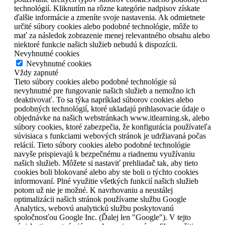
technológií. Kliknutím na rôzne kategórie nadpisov získate
ďalšie informácie a zmeníte svoje nastavenia. Ak odmietnete
určité súbory cookies alebo podobné technológie, môže to
mať za následok zobrazenie menej relevantného obsahu alebo
niektoré funkcie našich služieb nebudú k dispozícii.
Nevyhnutné cookies
Nevyhnutné cookies
Vždy zapnuté
Tieto súbory cookies alebo podobné technológie sú
nevyhnutné pre fungovanie našich služieb a nemožno ich
deaktivovať. To sa týka napríklad súborov cookies alebo
podobných technológií, ktoré ukladajú prihlasovacie údaje o
objednávke na našich webstránkach www.itlearning.sk, alebo
súbory cookies, ktoré zabezpečia, že konfigurácia používateľa
súvisiaca s funkciami webových stránok je udržiavaná počas
relácií. Tieto súbory cookies alebo podobné technológie
navyše prispievajú k bezpečnému a riadnemu využívaniu
našich služieb. Môžete si nastaviť prehliadač tak, aby tieto
cookies boli blokované alebo aby ste boli o týchto cookies
informovaní. Plné využitie všetkých funkcií našich služieb
potom už nie je možné. K navrhovaniu a neustálej
optimalizácii našich stránok používame službu Google
Analytics, webovú analytickú službu poskytovanú
spoločnosťou Google Inc. (Ďalej len "Google"). V tejto