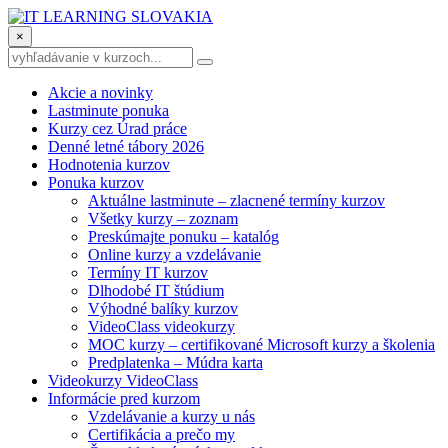
×
Akcie a novinky
Lastminute ponuka
Kurzy cez Úrad práce
Denné letné tábory 2026
Hodnotenia kurzov
Ponuka kurzov
Aktuálne lastminute – zlacnené termíny kurzov
Všetky kurzy – zoznam
Preskúmajte ponuku – katalóg
Online kurzy a vzdelávanie
Termíny IT kurzov
Dlhodobé IT štúdium
Výhodné balíky kurzov
VideoClass videokurzy
MOC kurzy – certifikované Microsoft kurzy a školenia
Predplatenka – Múdra karta
Videokurzy VideoClass
Informácie pred kurzom
Vzdelávanie a kurzy u nás
Certifikácia a prečo my