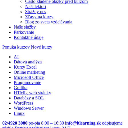
Často kladené otázky pred kurzom
Naši lektori
Strážny pes
Zľavy na kurzy
Blog zo sveta vzdelávania
Naše služby
Parkovanie
Kontaktné údaje
Ponuka kurzov
Nové kurzy
AI
Dátová analýza
Kurzy Excel
Online marketing
Microsoft Office
Programovanie
Grafika
HTML, web stránky
Databázy a SQL
WordPress
Windows Server
Linux
02/4920 3080
po-pia 8:00 – 16:30
info@itlearning.sk
odpisujeme