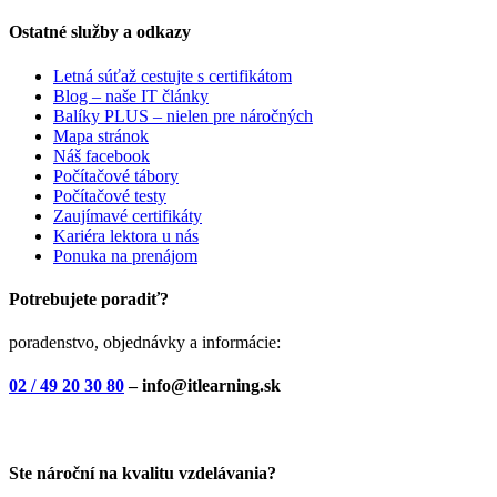
Ostatné služby a odkazy
Letná súťaž cestujte s certifikátom
Blog – naše IT články
Balíky PLUS – nielen pre náročných
Mapa stránok
Náš facebook
Počítačové tábory
Počítačové testy
Zaujímavé certifikáty
Kariéra lektora u nás
Ponuka na prenájom
Potrebujete poradiť?
poradenstvo, objednávky a informácie:
02 / 49 20 30 80
– info@itlearning.sk
Ste nároční na kvalitu vzdelávania?