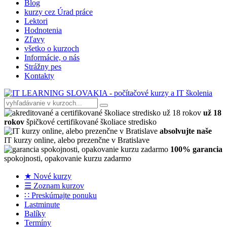
Blog
kurzy cez Úrad práce
Lektori
Hodnotenia
Zľavy
všetko o kurzoch
Informácie, o nás
Strážny pes
Kontakty
už 18
rokov
špičkové certifikované školiace stredisko
absolvujte naše
IT kurzy online, alebo prezenčne v Bratislave
100% garancia
spokojnosti, opakovanie kurzu zadarmo
★ Nové kurzy
☰ Zoznam kurzov
∷ Preskúmajte ponuku
Lastminute
Balíky
Termíny