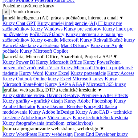
rýchlo
Pomoc s výberom
kurzu 24/7
Posledné navštívené kurzy
Ponuka kurzov
×
umelá inteligencia (AI), práca s počítačom, internet a email
▼
Kurzy Chat GPT
Kurzy umelej inteligencie (AI)
IT kurzy pre
začiatočníkov
Kurzy Windows
Kurzy pre seniorov
Kurzy linux pre
používateľov
Počítačové tábory
Kurzy internetu a e-mailu pre
začiatočníkov
Kurzy e-mailu
Microsoft Kurzy
Rekvalifikačné kurzy
Kancelárske kurzy a školenia
Mac OS kurzy
Kurzy pre Apple
počítače
Kurzy Microsoft Copilot
kancelária, Microsoft Office, SharePoint, Project a SAP
▼
Kurzy Power BI
Kurzy Microsoft Office
Kurzy PowerPoint,
prezentačné zručnosti a Visio
Kurzy Microsoft Project a projektové
riadenie
Kurzy Word
Kurzy Excel
Kurzy prezentácie
Kurzy Access
Kurzy Outlook
Online kurzy Excel
Microsoft kurzy
Kurzy
Microsoft SharePoint
Kurzy SAP a ABAP
Microsoft 365 kurzy
grafika, web grafika, DTP a technické kreslenie
▼
Kurzy strihanie videa, Davinci Resolve, Premiere a After Effects
Kurzy grafiky - grafický dizajn
Kurzy Adobe Photoshop
Kurzy
Adobe Illustrator
Kurzy Davinci Resolve
Kurzy 3D tlače a
modelovania
Kurzy Adobe InDesign
Kurzy AutoCAD - technické
kreslenie
Adobe kurzy
Video kurzy
Kurzy technického kreslenia
Kurzy fotografovania (mobilom, zrkadlovkou)
tvorba a programovanie web stránok, webdesign
▼
Kurzy WordPress
Kurzy webdesign
Front-End Developer kurzy