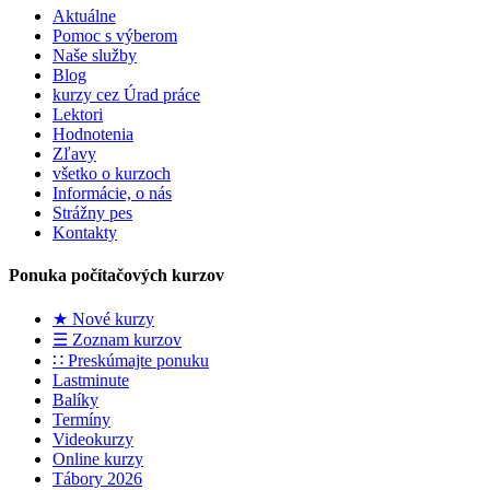
Aktuálne
Pomoc s výberom
Naše služby
Blog
kurzy cez Úrad práce
Lektori
Hodnotenia
Zľavy
všetko o kurzoch
Informácie, o nás
Strážny pes
Kontakty
Ponuka počítačových kurzov
★ Nové kurzy
☰ Zoznam kurzov
∷ Preskúmajte ponuku
Lastminute
Balíky
Termíny
Videokurzy
Online kurzy
Tábory 2026