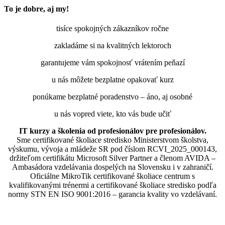
To je dobre, aj my!
tisíce spokojných zákazníkov ročne
zakladáme si na kvalitných lektoroch
garantujeme vám spokojnosť vrátením peňazí
u nás môžete bezplatne opakovať kurz
ponúkame bezplatné poradenstvo – áno, aj osobné
u nás vopred viete, kto vás bude učiť
IT kurzy a školenia od profesionálov pre profesionálov.
Sme certifikované školiace stredisko Ministerstvom školstva,
výskumu, vývoja a mládeže SR pod číslom RCVI_2025_000143,
držiteľom certifikátu Microsoft Silver Partner a členom AVIDA –
Ambasádora vzdelávania dospelých na Slovensku i v zahraničí.​​​​​​​​​​​​​​​​
Oficiálne MikroTik certifikované školiace centrum s
kvalifikovanými trénermi ​​​​​​​​​​a certifikované školiace stredisko podľa
normy STN EN ISO 9001:2016 – garancia kvality vo vzdelávaní.