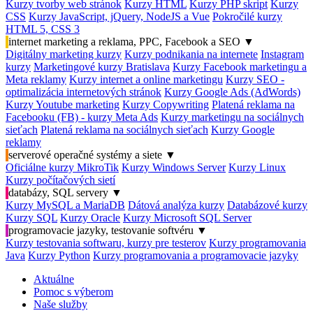
Kurzy tvorby web stránok
Kurzy HTML
Kurzy PHP skript
Kurzy
CSS
Kurzy JavaScript, jQuery, NodeJS a Vue
Pokročilé kurzy
HTML 5, CSS 3
internet marketing a reklama, PPC, Facebook a SEO
▼
Digitálny marketing kurzy
Kurzy podnikania na internete
Instagram
kurzy
Marketingové kurzy Bratislava
Kurzy Facebook marketingu a
Meta reklamy
Kurzy internet a online marketingu
Kurzy SEO -
optimalizácia internetových stránok
Kurzy Google Ads (AdWords)
Kurzy Youtube marketing
Kurzy Copywriting
Platená reklama na
Facebooku (FB) - kurzy Meta Ads
Kurzy marketingu na sociálnych
sieťach
Platená reklama na sociálnych sieťach
Kurzy Google
reklamy
serverové operačné systémy a siete
▼
Oficiálne kurzy MikroTik
Kurzy Windows Server
Kurzy Linux
Kurzy počítačových sietí
databázy, SQL servery
▼
Kurzy MySQL a MariaDB
Dátová analýza kurzy
Databázové kurzy
Kurzy SQL
Kurzy Oracle
Kurzy Microsoft SQL Server
programovacie jazyky, testovanie softvéru
▼
Kurzy testovania softwaru, kurzy pre testerov
Kurzy programovania
Java
Kurzy Python
Kurzy programovania a programovacie jazyky
Aktuálne
Pomoc s výberom
Naše služby