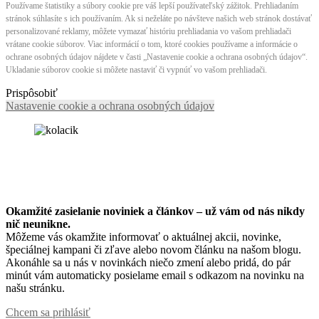
Používame štatistiky a súbory cookie pre váš lepší používateľský zážitok. Prehliadaním
stránok súhlasíte s ich používaním. Ak si neželáte po návšteve našich web stránok dostávať
personalizované reklamy, môžete vymazať históriu prehliadania vo vašom prehliadači
vrátane cookie súborov. Viac informácií o tom, ktoré cookies používame a informácie o
ochrane osobných údajov nájdete v časti „Nastavenie cookie a ochrana osobných údajov“.
Ukladanie súborov cookie si môžete nastaviť či vypnúť vo vašom prehliadači.
Prispôsobiť
Nastavenie cookie a ochrana osobných údajov
Okamžité zasielanie noviniek a článkov – u
ž vám od nás nikdy
nič neunikne.
Môžeme vás okamžite informovať o aktuálnej akcii, novinke,
špeciálnej kampani či zľave alebo novom článku na našom blogu.
Akonáhle sa u nás v novinkách niečo zmení alebo pridá, do pár
minút vám automaticky posielame email s odkazom na novinku na
našu stránku.
Chcem sa prihlásiť