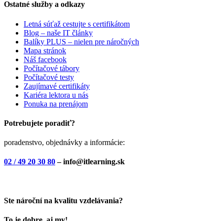
Ostatné služby a odkazy
Letná súťaž cestujte s certifikátom
Blog – naše IT články
Balíky PLUS – nielen pre náročných
Mapa stránok
Náš facebook
Počítačové tábory
Počítačové testy
Zaujímavé certifikáty
Kariéra lektora u nás
Ponuka na prenájom
Potrebujete poradiť?
poradenstvo, objednávky a informácie:
02 / 49 20 30 80
– info@itlearning.sk
Ste nároční na kvalitu vzdelávania?
To je dobre, aj my!