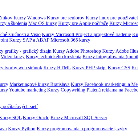
očníkov
Kurzy Windows
Kurzy pre seniorov
Kurzy linux pre používate
rzy a školenia
Mac OS kurzy
Kurzy pre Apple počítače
Kurzy Microso
čné zručnosti a Visio
Kurzy Microsoft Project a projektové riadenie
Ku
oint
Kurzy SAP a ABAP
Microsoft 365 kurzy
y grafiky - grafický dizajn
Kurzy Adobe Photoshop
Kurzy Adobe Illus
Video kurzy
Kurzy technického kreslenia
Kurzy fotografovania (mobi
y tvorby web stránok
Kurzy HTML
Kurzy PHP skript
Kurzy CSS
Kur
urzy
Marketingové kurzy Bratislava
Kurzy Facebook marketingu a Me
urzy Youtube marketing
Kurzy Copywriting
Platená reklama na Faceb
 počítačových sietí
Kurzy SQL
Kurzy Oracle
Kurzy Microsoft SQL Server
Java
Kurzy Python
Kurzy programovania a programovacie jazyky