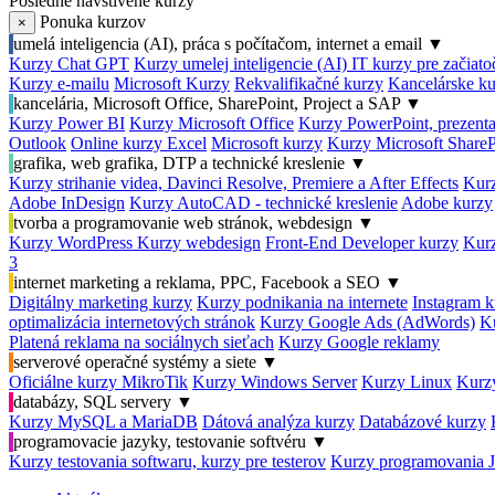
Posledné navštívené kurzy
Ponuka kurzov
×
umelá inteligencia (AI), práca s počítačom, internet a email
▼
Kurzy Chat GPT
Kurzy umelej inteligencie (AI)
IT kurzy pre začiat
Kurzy e-mailu
Microsoft Kurzy
Rekvalifikačné kurzy
Kancelárske ku
kancelária, Microsoft Office, SharePoint, Project a SAP
▼
Kurzy Power BI
Kurzy Microsoft Office
Kurzy PowerPoint, prezenta
Outlook
Online kurzy Excel
Microsoft kurzy
Kurzy Microsoft ShareP
grafika, web grafika, DTP a technické kreslenie
▼
Kurzy strihanie videa, Davinci Resolve, Premiere a After Effects
Kurz
Adobe InDesign
Kurzy AutoCAD - technické kreslenie
Adobe kurzy
tvorba a programovanie web stránok, webdesign
▼
Kurzy WordPress
Kurzy webdesign
Front-End Developer kurzy
Kurz
3
internet marketing a reklama, PPC, Facebook a SEO
▼
Digitálny marketing kurzy
Kurzy podnikania na internete
Instagram k
optimalizácia internetových stránok
Kurzy Google Ads (AdWords)
K
Platená reklama na sociálnych sieťach
Kurzy Google reklamy
serverové operačné systémy a siete
▼
Oficiálne kurzy MikroTik
Kurzy Windows Server
Kurzy Linux
Kurzy
databázy, SQL servery
▼
Kurzy MySQL a MariaDB
Dátová analýza kurzy
Databázové kurzy
programovacie jazyky, testovanie softvéru
▼
Kurzy testovania softwaru, kurzy pre testerov
Kurzy programovania 