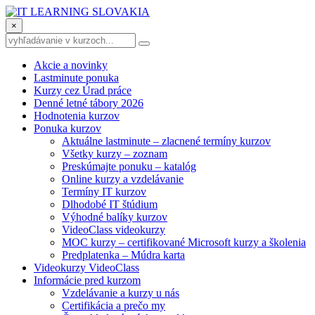
×
Akcie a novinky
Lastminute ponuka
Kurzy cez Úrad práce
Denné letné tábory 2026
Hodnotenia kurzov
Ponuka kurzov
Aktuálne lastminute – zlacnené termíny kurzov
Všetky kurzy – zoznam
Preskúmajte ponuku – katalóg
Online kurzy a vzdelávanie
Termíny IT kurzov
Dlhodobé IT štúdium
Výhodné balíky kurzov
VideoClass videokurzy
MOC kurzy – certifikované Microsoft kurzy a školenia
Predplatenka – Múdra karta
Videokurzy VideoClass
Informácie pred kurzom
Vzdelávanie a kurzy u nás
Certifikácia a prečo my