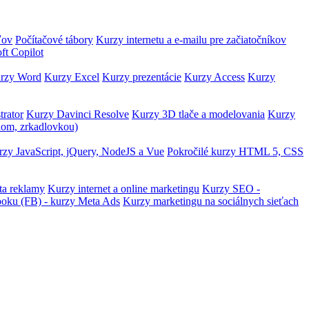
ľov
Počítačové tábory
Kurzy internetu a e-mailu pre začiatočníkov
ft Copilot
rzy Word
Kurzy Excel
Kurzy prezentácie
Kurzy Access
Kurzy
trator
Kurzy Davinci Resolve
Kurzy 3D tlače a modelovania
Kurzy
lom, zrkadlovkou)
zy JavaScript, jQuery, NodeJS a Vue
Pokročilé kurzy HTML 5, CSS
ta reklamy
Kurzy internet a online marketingu
Kurzy SEO -
ooku (FB) - kurzy Meta Ads
Kurzy marketingu na sociálnych sieťach