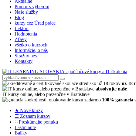
Aktuálne
Pomoc s výberom
Naše služby
Blog
kurzy cez Úrad práce
Lektori
Hodnotenia
Zľavy
všetko o kurzoch
Informácie, o nás
Strážny pes
Kontakty
už 18 
absolvujte naše
IT kurzy online, alebo prezenčne v Bratislave
100% garancia
s
★ Nové kurzy
☰ Zoznam kurzov
∷ Preskúmajte ponuku
Lastminute
Balíky