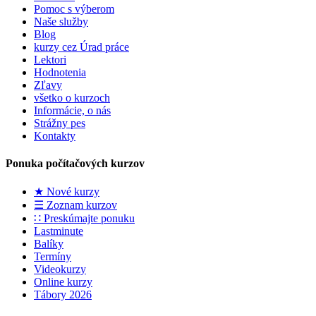
Pomoc s výberom
Naše služby
Blog
kurzy cez Úrad práce
Lektori
Hodnotenia
Zľavy
všetko o kurzoch
Informácie, o nás
Strážny pes
Kontakty
Ponuka počítačových kurzov
★ Nové kurzy
☰ Zoznam kurzov
∷ Preskúmajte ponuku
Lastminute
Balíky
Termíny
Videokurzy
Online kurzy
Tábory 2026