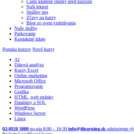
Často kladené otázky pred kurzom
Naši lektori
Strážny pes
Zľavy na kurzy
Blog zo sveta vzdelávania
Naše služby
Parkovanie
Kontaktné údaje
Ponuka kurzov
Nové kurzy
AI
Dátová analýza
Kurzy Excel
Online marketing
Microsoft Office
Programovanie
Grafika
HTML, web stránky
Databázy a SQL
WordPress
Windows Server
Linux
02/4920 3080
po-pia 8:00 – 16:30
info@itlearning.sk
odpisujeme rý