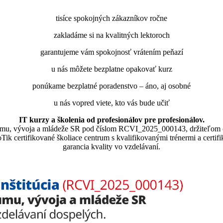
tisíce spokojných zákazníkov ročne
zakladáme si na kvalitných lektoroch
garantujeme vám spokojnosť vrátením peňazí
u nás môžete bezplatne opakovať kurz
ponúkame bezplatné poradenstvo – áno, aj osobné
u nás vopred viete, kto vás bude učiť
IT kurzy a školenia od profesionálov pre profesionálov.
skumu, vývoja a mládeže SR pod číslom RCVI_2025_000143, držiteľom 
lne MikroTik certifikované školiace centrum s kvalifikovanými trénermi ​​​​​​
garancia kvality vo vzdelávaní.