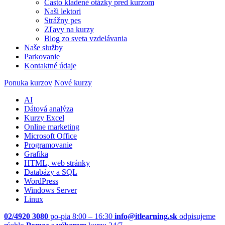
Často kladené otázky pred kurzom
Naši lektori
Strážny pes
Zľavy na kurzy
Blog zo sveta vzdelávania
Naše služby
Parkovanie
Kontaktné údaje
Ponuka kurzov
Nové kurzy
AI
Dátová analýza
Kurzy Excel
Online marketing
Microsoft Office
Programovanie
Grafika
HTML, web stránky
Databázy a SQL
WordPress
Windows Server
Linux
02/4920 3080
po-pia 8:00 – 16:30
info@itlearning.sk
odpisujeme