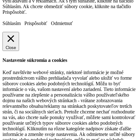
vyhľadávaní a v reklamách. Ak s tým súhlasíte, kliknite na tlačidlo
Súhlasím. Ak chcete obmedziť súbory cookie, kliknite na tlačidlo
Prispôsobiť.
Súhlasím
Prispôsobiť
Odmietnuť
Close
Nastavenie súkromia a cookies
Keď navštívite webové stránky, niektoré informácie je možné
prostredníctvom vášho prehliadača vyvolať alebo uložiť vo forme
súborov cookies alebo podobných technológií. Môžu to byť
informácie o vás, vašom nastavení alebo zariadení. Tieto informácie
používame na zlepšenie a personalizáciu vášho používateľského
dojmu na našich webových stránkach - vrátane zobrazovania
relevantného obsahu/reklamy na stránkach poskytovateľov tretích
strán, či na sociálnych sieťach. Pretože chceme nechať rozhodnutie
na vás, ako chcete naše ponuky využívať, môžete sami kontrolovať
používanie určitých typov súborov cookies alebo podobných
technológií. Kliknutím na rôzne kategórie nadpisov získate ďalšie
informácie a zmeníte svoje nastavenia. Ak odmietnete určité súbory
cookies alebo podobné technológie, môže to mať za následok