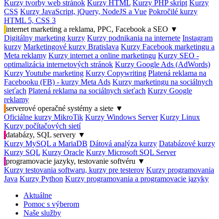
Kurzy tvorby web stránok
Kurzy HTML
Kurzy PHP skript
Kurzy
CSS
Kurzy JavaScript, jQuery, NodeJS a Vue
Pokročilé kurzy
HTML 5, CSS 3
internet marketing a reklama, PPC, Facebook a SEO
▼
Digitálny marketing kurzy
Kurzy podnikania na internete
Instagram
kurzy
Marketingové kurzy Bratislava
Kurzy Facebook marketingu a
Meta reklamy
Kurzy internet a online marketingu
Kurzy SEO -
optimalizácia internetových stránok
Kurzy Google Ads (AdWords)
Kurzy Youtube marketing
Kurzy Copywriting
Platená reklama na
Facebooku (FB) - kurzy Meta Ads
Kurzy marketingu na sociálnych
sieťach
Platená reklama na sociálnych sieťach
Kurzy Google
reklamy
serverové operačné systémy a siete
▼
Oficiálne kurzy MikroTik
Kurzy Windows Server
Kurzy Linux
Kurzy počítačových sietí
databázy, SQL servery
▼
Kurzy MySQL a MariaDB
Dátová analýza kurzy
Databázové kurzy
Kurzy SQL
Kurzy Oracle
Kurzy Microsoft SQL Server
programovacie jazyky, testovanie softvéru
▼
Kurzy testovania softwaru, kurzy pre testerov
Kurzy programovania
Java
Kurzy Python
Kurzy programovania a programovacie jazyky
Aktuálne
Pomoc s výberom
Naše služby