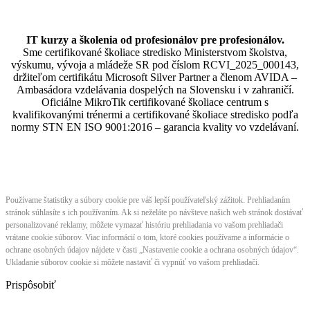
IT kurzy a školenia od profesionálov pre profesionálov.
Sme certifikované školiace stredisko Ministerstvom školstva,
výskumu, vývoja a mládeže SR pod číslom RCVI_2025_000143,
držiteľom certifikátu Microsoft Silver Partner a členom AVIDA –
Ambasádora vzdelávania dospelých na Slovensku i v zahraničí.​​​​​​​​​​​​​​​​
Oficiálne MikroTik certifikované školiace centrum s
kvalifikovanými trénermi ​​​​​​​​​​a certifikované školiace stredisko podľa
normy STN EN ISO 9001:2016 – garancia kvality vo vzdelávaní.
Používame štatistiky a súbory cookie pre váš lepší používateľský zážitok. Prehliadaním
stránok súhlasíte s ich používaním. Ak si neželáte po návšteve našich web stránok dostávať
personalizované reklamy, môžete vymazať históriu prehliadania vo vašom prehliadači
vrátane cookie súborov. Viac informácií o tom, ktoré cookies používame a informácie o
ochrane osobných údajov nájdete v časti „Nastavenie cookie a ochrana osobných údajov“.
Ukladanie súborov cookie si môžete nastaviť či vypnúť vo vašom prehliadači.
Prispôsobiť