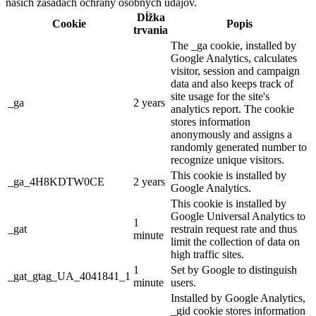
našich zásadách ochrany osobných údajov.
Dĺžka
Cookie
Popis
trvania
The _ga cookie, installed by
Google Analytics, calculates
visitor, session and campaign
data and also keeps track of
site usage for the site's
_ga
2 years
analytics report. The cookie
stores information
anonymously and assigns a
randomly generated number to
recognize unique visitors.
This cookie is installed by
_ga_4H8KDTW0CE
2 years
Google Analytics.
This cookie is installed by
Google Universal Analytics to
1
_gat
restrain request rate and thus
minute
limit the collection of data on
high traffic sites.
1
Set by Google to distinguish
_gat_gtag_UA_4041841_1
minute
users.
Installed by Google Analytics,
_gid cookie stores information