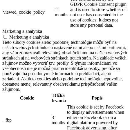
GDPR Cookie Consent plugin
11
and is used to store whether or
viewed_cookie_policy
months
not user has consented to the
use of cookies. It does not
store any personal data.
Marketing a analytika
Marketing a analytika
Tieto súbory cookies alebo podobnej technológie môžu byť na
našich webových stránkach nastavené nami alebo našimi partnermi,
aby vám zobrazovali relevantný obsah/reklamu na našich webových
stránkach aj na webových stránkach tretích strán. Na základe vašich
záujmov možno vytvoriť tzv. profily. S týmito informáciami vo
všeobecnosti nie je možná priama identifikácia osoby, pretože sa
používajú iba pseudonymné informácie o prehliadači, alebo
zariadení. Ak tieto cookies alebo podobné technológie nepovolíte,
dostanete menej relevantný obsah/reklamu prispôsobenú vašim
záujmom.
Dĺžka
Cookie
Popis
trvania
This cookie is set by Facebook
to display advertisements when
3
either on Facebook or on a
_fbp
months
digital platform powered by
Facebook advertising, after