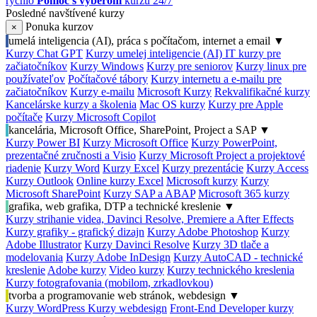
rýchlo
Pomoc s výberom
kurzu 24/7
Posledné navštívené kurzy
Ponuka kurzov
×
umelá inteligencia (AI), práca s počítačom, internet a email
▼
Kurzy Chat GPT
Kurzy umelej inteligencie (AI)
IT kurzy pre
začiatočníkov
Kurzy Windows
Kurzy pre seniorov
Kurzy linux pre
používateľov
Počítačové tábory
Kurzy internetu a e-mailu pre
začiatočníkov
Kurzy e-mailu
Microsoft Kurzy
Rekvalifikačné kurzy
Kancelárske kurzy a školenia
Mac OS kurzy
Kurzy pre Apple
počítače
Kurzy Microsoft Copilot
kancelária, Microsoft Office, SharePoint, Project a SAP
▼
Kurzy Power BI
Kurzy Microsoft Office
Kurzy PowerPoint,
prezentačné zručnosti a Visio
Kurzy Microsoft Project a projektové
riadenie
Kurzy Word
Kurzy Excel
Kurzy prezentácie
Kurzy Access
Kurzy Outlook
Online kurzy Excel
Microsoft kurzy
Kurzy
Microsoft SharePoint
Kurzy SAP a ABAP
Microsoft 365 kurzy
grafika, web grafika, DTP a technické kreslenie
▼
Kurzy strihanie videa, Davinci Resolve, Premiere a After Effects
Kurzy grafiky - grafický dizajn
Kurzy Adobe Photoshop
Kurzy
Adobe Illustrator
Kurzy Davinci Resolve
Kurzy 3D tlače a
modelovania
Kurzy Adobe InDesign
Kurzy AutoCAD - technické
kreslenie
Adobe kurzy
Video kurzy
Kurzy technického kreslenia
Kurzy fotografovania (mobilom, zrkadlovkou)
tvorba a programovanie web stránok, webdesign
▼
Kurzy WordPress
Kurzy webdesign
Front-End Developer kurzy