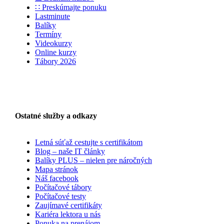
∷ Preskúmajte ponuku
Lastminute
Balíky
Termíny
Videokurzy
Online kurzy
Tábory 2026
Ostatné služby a odkazy
Letná súťaž cestujte s certifikátom
Blog – naše IT články
Balíky PLUS – nielen pre náročných
Mapa stránok
Náš facebook
Počítačové tábory
Počítačové testy
Zaujímavé certifikáty
Kariéra lektora u nás
Ponuka na prenájom