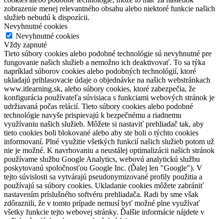
zobrazenie menej relevantného obsahu alebo niektoré funkcie našich
služieb nebudú k dispozícii.
Nevyhnutné cookies
Nevyhnutné cookies
Vždy zapnuté
Tieto súbory cookies alebo podobné technológie sú nevyhnutné pre
fungovanie našich služieb a nemožno ich deaktivovať. To sa týka
napríklad súborov cookies alebo podobných technológií, ktoré
ukladajú prihlasovacie údaje o objednávke na našich webstránkach
www.itlearning.sk, alebo súbory cookies, ktoré zabezpečia, že
konfigurácia používateľa súvisiaca s funkciami webových stránok je
udržiavaná počas relácií. Tieto súbory cookies alebo podobné
technológie navyše prispievajú k bezpečnému a riadnemu
využívaniu našich služieb. Môžete si nastaviť prehliadač tak, aby
tieto cookies boli blokované alebo aby ste boli o týchto cookies
informovaní. Plné využitie všetkých funkcií našich služieb potom už
nie je možné. K navrhovaniu a neustálej optimalizácii našich stránok
používame službu Google Analytics, webovú analytickú službu
poskytovanú spoločnosťou Google Inc. (Ďalej len "Google"). V
tejto súvislosti sa vytvárajú pseudonymizované profily použitia a
používajú sa súbory cookies. Ukladanie cookies môžete zabrániť
nastavením príslušného softvéru prehliadača. Radi by sme však
zdôraznili, že v tomto prípade nemusí byť možné plne využívať
všetky funkcie tejto webovej stránky. Ďalšie informácie nájdete v