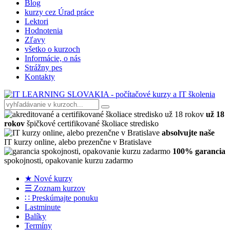
Blog
kurzy cez Úrad práce
Lektori
Hodnotenia
Zľavy
všetko o kurzoch
Informácie, o nás
Strážny pes
Kontakty
už 18
rokov
špičkové certifikované školiace stredisko
absolvujte naše
IT kurzy online, alebo prezenčne v Bratislave
100% garancia
spokojnosti, opakovanie kurzu zadarmo
★ Nové kurzy
☰ Zoznam kurzov
∷ Preskúmajte ponuku
Lastminute
Balíky
Termíny