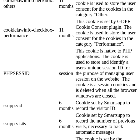
cookielawinfo-checkbox-
11
cookie is used to store the user
others
months
consent for the cookies in the
category "Other.
This cookie is set by GDPR
Cookie Consent plugin. The
cookielawinfo-checkbox-
11
cookie is used to store the user
performance
months
consent for the cookies in the
category "Performance".
This cookie is native to PHP
applications. The cookie is
used to store and identify a
users' unique session ID for
PHPSESSID
session
the purpose of managing user
session on the website. The
cookie is a session cookies and
is deleted when all the browser
windows are closed.
6
Cookie set by Smartsupp to
ssupp.vid
months
record the visitor ID.
Cookie set by Smartsupp to
6
record the number of previous
ssupp.visits
months
visits, necessary to track
automatic messages.
The cookie is set by the