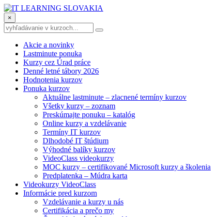
×
Akcie a novinky
Lastminute ponuka
Kurzy cez Úrad práce
Denné letné tábory 2026
Hodnotenia kurzov
Ponuka kurzov
Aktuálne lastminute – zlacnené termíny kurzov
Všetky kurzy – zoznam
Preskúmajte ponuku – katalóg
Online kurzy a vzdelávanie
Termíny IT kurzov
Dlhodobé IT štúdium
Výhodné balíky kurzov
VideoClass videokurzy
MOC kurzy – certifikované Microsoft kurzy a školenia
Predplatenka – Múdra karta
Videokurzy VideoClass
Informácie pred kurzom
Vzdelávanie a kurzy u nás
Certifikácia a prečo my