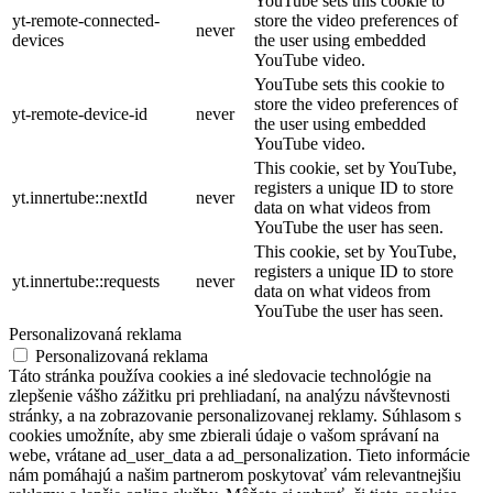
YouTube sets this cookie to
yt-remote-connected-
store the video preferences of
never
devices
the user using embedded
YouTube video.
YouTube sets this cookie to
store the video preferences of
yt-remote-device-id
never
the user using embedded
YouTube video.
This cookie, set by YouTube,
registers a unique ID to store
yt.innertube::nextId
never
data on what videos from
YouTube the user has seen.
This cookie, set by YouTube,
registers a unique ID to store
yt.innertube::requests
never
data on what videos from
YouTube the user has seen.
Personalizovaná reklama
Personalizovaná reklama
Táto stránka používa cookies a iné sledovacie technológie na
zlepšenie vášho zážitku pri prehliadaní, na analýzu návštevnosti
stránky, a na zobrazovanie personalizovanej reklamy. Súhlasom s
cookies umožníte, aby sme zbierali údaje o vašom správaní na
webe, vrátane ad_user_data a ad_personalization. Tieto informácie
nám pomáhajú a našim partnerom poskytovať vám relevantnejšiu