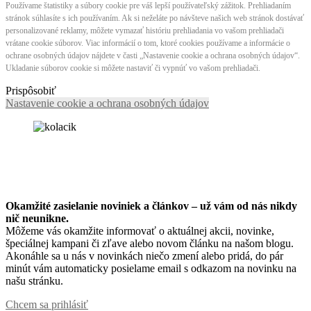
Používame štatistiky a súbory cookie pre váš lepší používateľský zážitok. Prehliadaním
stránok súhlasíte s ich používaním. Ak si neželáte po návšteve našich web stránok dostávať
personalizované reklamy, môžete vymazať históriu prehliadania vo vašom prehliadači
vrátane cookie súborov. Viac informácií o tom, ktoré cookies používame a informácie o
ochrane osobných údajov nájdete v časti „Nastavenie cookie a ochrana osobných údajov“.
Ukladanie súborov cookie si môžete nastaviť či vypnúť vo vašom prehliadači.
Prispôsobiť
Nastavenie cookie a ochrana osobných údajov
Okamžité zasielanie noviniek a článkov – u
ž vám od nás nikdy
nič neunikne.
Môžeme vás okamžite informovať o aktuálnej akcii, novinke,
špeciálnej kampani či zľave alebo novom článku na našom blogu.
Akonáhle sa u nás v novinkách niečo zmení alebo pridá, do pár
minút vám automaticky posielame email s odkazom na novinku na
našu stránku.
Chcem sa prihlásiť