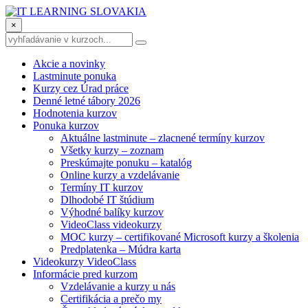
×
Akcie a novinky
Lastminute ponuka
Kurzy cez Úrad práce
Denné letné tábory 2026
Hodnotenia kurzov
Ponuka kurzov
Aktuálne lastminute – zlacnené termíny kurzov
Všetky kurzy – zoznam
Preskúmajte ponuku – katalóg
Online kurzy a vzdelávanie
Termíny IT kurzov
Dlhodobé IT štúdium
Výhodné balíky kurzov
VideoClass videokurzy
MOC kurzy – certifikované Microsoft kurzy a školenia
Predplatenka – Múdra karta
Videokurzy VideoClass
Informácie pred kurzom
Vzdelávanie a kurzy u nás
Certifikácia a prečo my