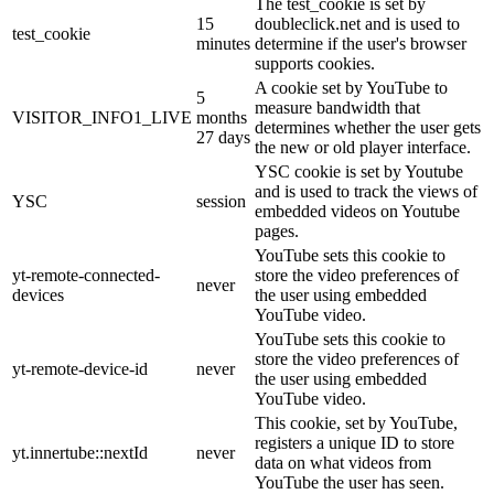
The test_cookie is set by
15
doubleclick.net and is used to
test_cookie
minutes
determine if the user's browser
supports cookies.
A cookie set by YouTube to
5
measure bandwidth that
VISITOR_INFO1_LIVE
months
determines whether the user gets
27 days
the new or old player interface.
YSC cookie is set by Youtube
and is used to track the views of
YSC
session
embedded videos on Youtube
pages.
YouTube sets this cookie to
yt-remote-connected-
store the video preferences of
never
devices
the user using embedded
YouTube video.
YouTube sets this cookie to
store the video preferences of
yt-remote-device-id
never
the user using embedded
YouTube video.
This cookie, set by YouTube,
registers a unique ID to store
yt.innertube::nextId
never
data on what videos from
YouTube the user has seen.