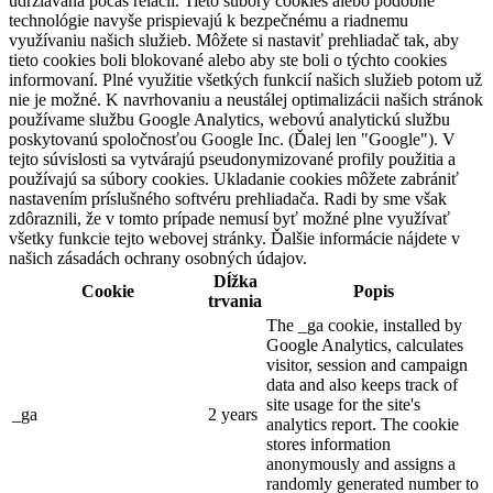
udržiavaná počas relácií. Tieto súbory cookies alebo podobné
technológie navyše prispievajú k bezpečnému a riadnemu
využívaniu našich služieb. Môžete si nastaviť prehliadač tak, aby
tieto cookies boli blokované alebo aby ste boli o týchto cookies
informovaní. Plné využitie všetkých funkcií našich služieb potom už
nie je možné. K navrhovaniu a neustálej optimalizácii našich stránok
používame službu Google Analytics, webovú analytickú službu
poskytovanú spoločnosťou Google Inc. (Ďalej len "Google"). V
tejto súvislosti sa vytvárajú pseudonymizované profily použitia a
používajú sa súbory cookies. Ukladanie cookies môžete zabrániť
nastavením príslušného softvéru prehliadača. Radi by sme však
zdôraznili, že v tomto prípade nemusí byť možné plne využívať
všetky funkcie tejto webovej stránky. Ďalšie informácie nájdete v
našich zásadách ochrany osobných údajov.
Dĺžka
Cookie
Popis
trvania
The _ga cookie, installed by
Google Analytics, calculates
visitor, session and campaign
data and also keeps track of
site usage for the site's
_ga
2 years
analytics report. The cookie
stores information
anonymously and assigns a
randomly generated number to