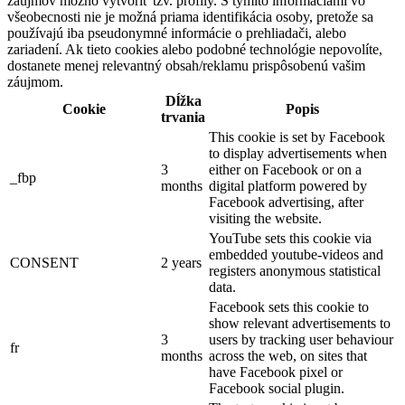
záujmov možno vytvoriť tzv. profily. S týmito informáciami vo
všeobecnosti nie je možná priama identifikácia osoby, pretože sa
používajú iba pseudonymné informácie o prehliadači, alebo
zariadení. Ak tieto cookies alebo podobné technológie nepovolíte,
dostanete menej relevantný obsah/reklamu prispôsobenú vašim
záujmom.
Dĺžka
Cookie
Popis
trvania
This cookie is set by Facebook
to display advertisements when
3
either on Facebook or on a
_fbp
months
digital platform powered by
Facebook advertising, after
visiting the website.
YouTube sets this cookie via
embedded youtube-videos and
CONSENT
2 years
registers anonymous statistical
data.
Facebook sets this cookie to
show relevant advertisements to
3
users by tracking user behaviour
fr
months
across the web, on sites that
have Facebook pixel or
Facebook social plugin.