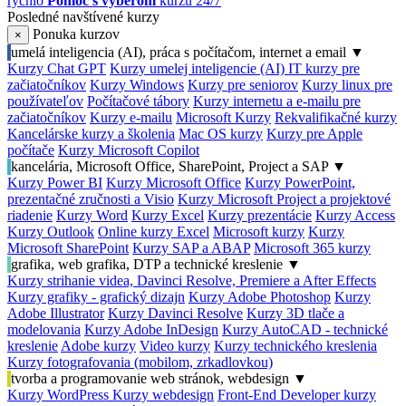
rýchlo
Pomoc s výberom
kurzu 24/7
Posledné navštívené kurzy
Ponuka kurzov
×
umelá inteligencia (AI), práca s počítačom, internet a email
▼
Kurzy Chat GPT
Kurzy umelej inteligencie (AI)
IT kurzy pre
začiatočníkov
Kurzy Windows
Kurzy pre seniorov
Kurzy linux pre
používateľov
Počítačové tábory
Kurzy internetu a e-mailu pre
začiatočníkov
Kurzy e-mailu
Microsoft Kurzy
Rekvalifikačné kurzy
Kancelárske kurzy a školenia
Mac OS kurzy
Kurzy pre Apple
počítače
Kurzy Microsoft Copilot
kancelária, Microsoft Office, SharePoint, Project a SAP
▼
Kurzy Power BI
Kurzy Microsoft Office
Kurzy PowerPoint,
prezentačné zručnosti a Visio
Kurzy Microsoft Project a projektové
riadenie
Kurzy Word
Kurzy Excel
Kurzy prezentácie
Kurzy Access
Kurzy Outlook
Online kurzy Excel
Microsoft kurzy
Kurzy
Microsoft SharePoint
Kurzy SAP a ABAP
Microsoft 365 kurzy
grafika, web grafika, DTP a technické kreslenie
▼
Kurzy strihanie videa, Davinci Resolve, Premiere a After Effects
Kurzy grafiky - grafický dizajn
Kurzy Adobe Photoshop
Kurzy
Adobe Illustrator
Kurzy Davinci Resolve
Kurzy 3D tlače a
modelovania
Kurzy Adobe InDesign
Kurzy AutoCAD - technické
kreslenie
Adobe kurzy
Video kurzy
Kurzy technického kreslenia
Kurzy fotografovania (mobilom, zrkadlovkou)
tvorba a programovanie web stránok, webdesign
▼
Kurzy WordPress
Kurzy webdesign
Front-End Developer kurzy