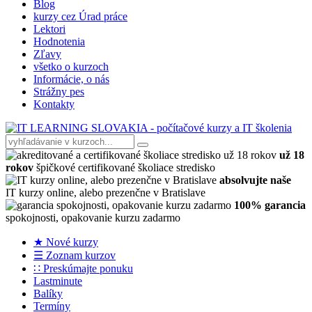
Blog
kurzy cez Úrad práce
Lektori
Hodnotenia
Zľavy
všetko o kurzoch
Informácie, o nás
Strážny pes
Kontakty
už 18
rokov
špičkové certifikované školiace stredisko
absolvujte naše
IT kurzy online, alebo prezenčne v Bratislave
100% garancia
spokojnosti, opakovanie kurzu zadarmo
★ Nové kurzy
☰ Zoznam kurzov
∷ Preskúmajte ponuku
Lastminute
Balíky
Termíny