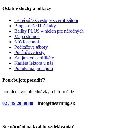
Ostatné služby a odkazy
Letná súťaž cestujte s certifikátom
Blog – naše IT články
Balíky PLUS – nielen pre náročných
Mapa stránok
Náš facebook
Počítačové tábory
Počítačové testy
Zaujímavé certifikáty
Kariéra lektora u nás
Ponuka na prenájom
Potrebujete poradiť?
poradenstvo, objednávky a informácie:
02 / 49 20 30 80
– info@itlearning.sk
Ste nároční na kvalitu vzdelávania?