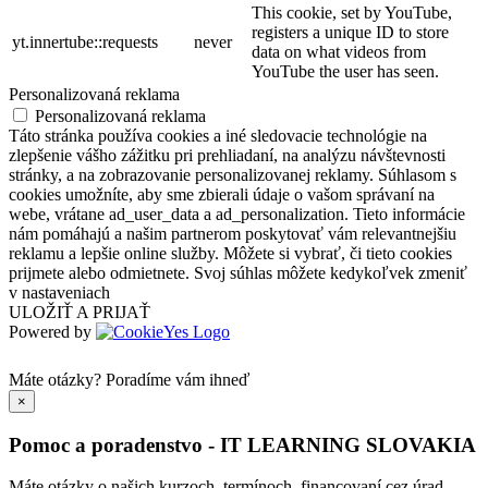
This cookie, set by YouTube,
registers a unique ID to store
yt.innertube::requests
never
data on what videos from
YouTube the user has seen.
Personalizovaná reklama
Personalizovaná reklama
Táto stránka používa cookies a iné sledovacie technológie na
zlepšenie vášho zážitku pri prehliadaní, na analýzu návštevnosti
stránky, a na zobrazovanie personalizovanej reklamy. Súhlasom s
cookies umožníte, aby sme zbierali údaje o vašom správaní na
webe, vrátane ad_user_data a ad_personalization. Tieto informácie
nám pomáhajú a našim partnerom poskytovať vám relevantnejšiu
reklamu a lepšie online služby. Môžete si vybrať, či tieto cookies
prijmete alebo odmietnete. Svoj súhlas môžete kedykoľvek zmeniť
v nastaveniach
ULOŽIŤ A PRIJAŤ
Powered by
Máte otázky?
Poradíme vám ihneď
×
Pomoc a poradenstvo - IT LEARNING SLOVAKIA
Máte otázky o našich kurzoch, termínoch, financovaní cez úrad