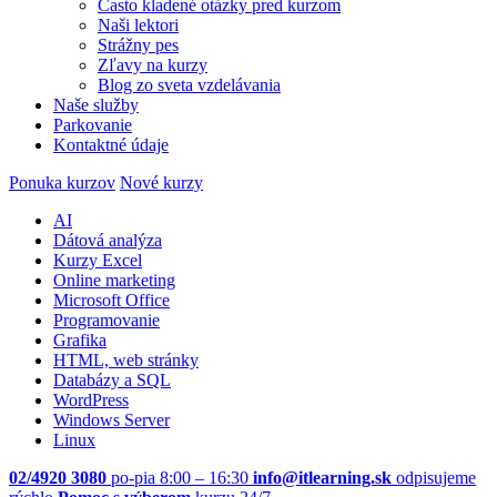
Často kladené otázky pred kurzom
Naši lektori
Strážny pes
Zľavy na kurzy
Blog zo sveta vzdelávania
Naše služby
Parkovanie
Kontaktné údaje
Ponuka kurzov
Nové kurzy
AI
Dátová analýza
Kurzy Excel
Online marketing
Microsoft Office
Programovanie
Grafika
HTML, web stránky
Databázy a SQL
WordPress
Windows Server
Linux
02/4920 3080
po-pia 8:00 – 16:30
info@itlearning.sk
odpisujeme