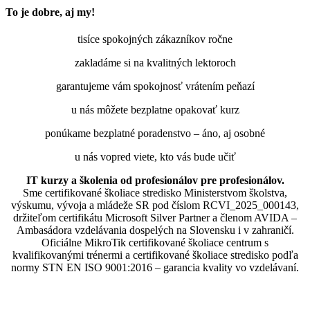
To je dobre, aj my!
tisíce spokojných zákazníkov ročne
zakladáme si na kvalitných lektoroch
garantujeme vám spokojnosť vrátením peňazí
u nás môžete bezplatne opakovať kurz
ponúkame bezplatné poradenstvo – áno, aj osobné
u nás vopred viete, kto vás bude učiť
IT kurzy a školenia od profesionálov pre profesionálov.
Sme certifikované školiace stredisko Ministerstvom školstva,
výskumu, vývoja a mládeže SR pod číslom RCVI_2025_000143,
držiteľom certifikátu Microsoft Silver Partner a členom AVIDA –
Ambasádora vzdelávania dospelých na Slovensku i v zahraničí.​​​​​​​​​​​​​​​​
Oficiálne MikroTik certifikované školiace centrum s
kvalifikovanými trénermi ​​​​​​​​​​a certifikované školiace stredisko podľa
normy STN EN ISO 9001:2016 – garancia kvality vo vzdelávaní.