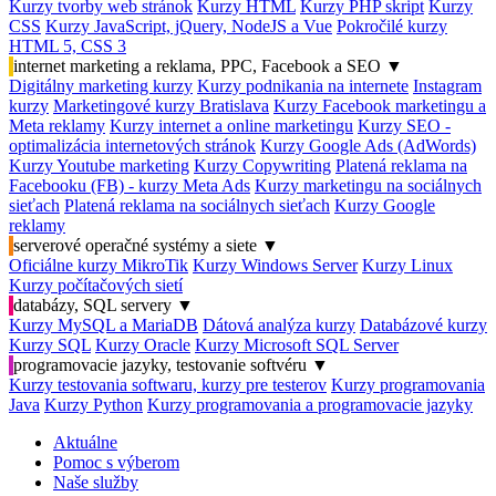
Kurzy tvorby web stránok
Kurzy HTML
Kurzy PHP skript
Kurzy
CSS
Kurzy JavaScript, jQuery, NodeJS a Vue
Pokročilé kurzy
HTML 5, CSS 3
internet marketing a reklama, PPC, Facebook a SEO
▼
Digitálny marketing kurzy
Kurzy podnikania na internete
Instagram
kurzy
Marketingové kurzy Bratislava
Kurzy Facebook marketingu a
Meta reklamy
Kurzy internet a online marketingu
Kurzy SEO -
optimalizácia internetových stránok
Kurzy Google Ads (AdWords)
Kurzy Youtube marketing
Kurzy Copywriting
Platená reklama na
Facebooku (FB) - kurzy Meta Ads
Kurzy marketingu na sociálnych
sieťach
Platená reklama na sociálnych sieťach
Kurzy Google
reklamy
serverové operačné systémy a siete
▼
Oficiálne kurzy MikroTik
Kurzy Windows Server
Kurzy Linux
Kurzy počítačových sietí
databázy, SQL servery
▼
Kurzy MySQL a MariaDB
Dátová analýza kurzy
Databázové kurzy
Kurzy SQL
Kurzy Oracle
Kurzy Microsoft SQL Server
programovacie jazyky, testovanie softvéru
▼
Kurzy testovania softwaru, kurzy pre testerov
Kurzy programovania
Java
Kurzy Python
Kurzy programovania a programovacie jazyky
Aktuálne
Pomoc s výberom
Naše služby