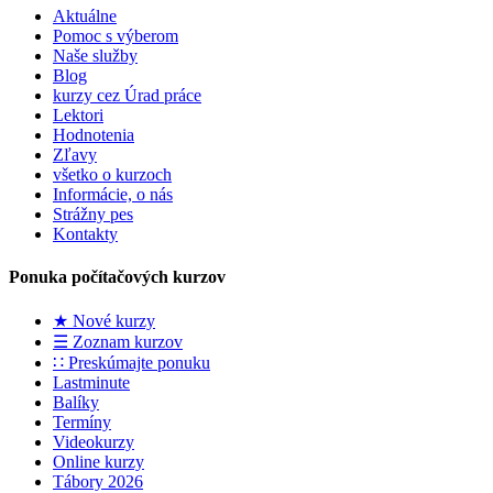
Aktuálne
Pomoc s výberom
Naše služby
Blog
kurzy cez Úrad práce
Lektori
Hodnotenia
Zľavy
všetko o kurzoch
Informácie, o nás
Strážny pes
Kontakty
Ponuka počítačových kurzov
★ Nové kurzy
☰ Zoznam kurzov
∷ Preskúmajte ponuku
Lastminute
Balíky
Termíny
Videokurzy
Online kurzy
Tábory 2026