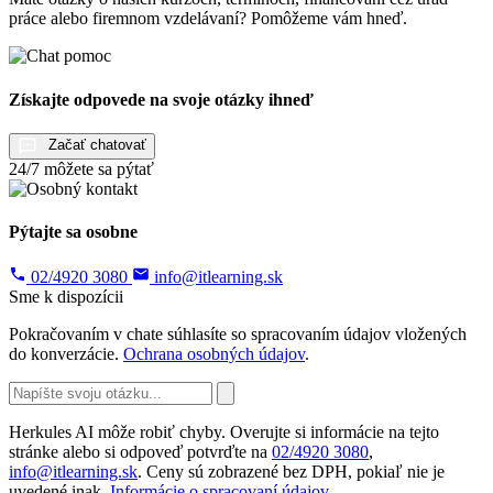
práce alebo firemnom vzdelávaní? Pomôžeme vám hneď.
Získajte odpovede na svoje otázky ihneď
Začať chatovať
24/7 môžete sa pýtať
Pýtajte sa osobne
02/4920 3080
info@itlearning.sk
Sme k dispozícii
Pokračovaním v chate súhlasíte so spracovaním údajov vložených
do konverzácie.
Ochrana osobných údajov
.
Herkules AI môže robiť chyby. Overujte si informácie na tejto
stránke alebo si odpoveď potvrďte na
02/4920 3080
,
info@itlearning.sk
. Ceny sú zobrazené bez DPH, pokiaľ nie je
uvedené inak.
Informácie o spracovaní údajov
.