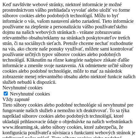
Keď navštívite webové stránky, niektoré informácie je možné
prostredníctvom vášho prehliadača vyvolať alebo uložiť vo forme
súborov cookies alebo podobných technológií. Môžu to byť
informácie o vás, vašom nastavení alebo zariadení. Tieto informácie
používame na zlepšenie a personalizáciu vášho používateľského
dojmu na našich webových stránkach - vrátane zobrazovania
relevantného obsahu/reklamy na stránkach poskytovateľov tretích
strán, či na sociálnych sieťach. Pretože chceme nechať rozhodnutie
na vás, ako chcete naše ponuky využívať, môžete sami kontrolovať
používanie určitých typov súborov cookies alebo podobných
technológií. Kliknutím na rôzne kategórie nadpisov získate ďalšie
informácie a zmeníte svoje nastavenia. Ak odmietnete určité súbory
cookies alebo podobné technológie, môže to mať za následok
zobrazenie menej relevantného obsahu alebo niektoré funkcie našich
služieb nebudú k dispozícii.
Nevyhnutné cookies
Nevyhnutné cookies
Vždy zapnuté
Tieto súbory cookies alebo podobné technológie sú nevyhnutné pre
fungovanie našich služieb a nemožno ich deaktivovať. To sa týka
napríklad súborov cookies alebo podobných technológií, ktoré
ukladajú prihlasovacie údaje o objednávke na našich webstránkach
www.itlearning.sk, alebo súbory cookies, ktoré zabezpečia, že
konfigurácia používateľa súvisiaca s funkciami webových stránok je