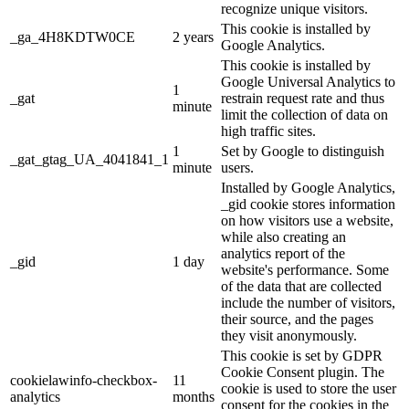
recognize unique visitors.
This cookie is installed by
_ga_4H8KDTW0CE
2 years
Google Analytics.
This cookie is installed by
Google Universal Analytics to
1
_gat
restrain request rate and thus
minute
limit the collection of data on
high traffic sites.
1
Set by Google to distinguish
_gat_gtag_UA_4041841_1
minute
users.
Installed by Google Analytics,
_gid cookie stores information
on how visitors use a website,
while also creating an
analytics report of the
_gid
1 day
website's performance. Some
of the data that are collected
include the number of visitors,
their source, and the pages
they visit anonymously.
This cookie is set by GDPR
Cookie Consent plugin. The
cookielawinfo-checkbox-
11
cookie is used to store the user
analytics
months
consent for the cookies in the