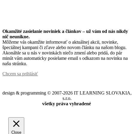
Okamžité zasielanie noviniek a článkov – u
ž vám od nás nikdy
nič neunikne.
Môžeme vás okamžite informovať o aktuálnej akcii, novinke,
špeciálnej kampani či zľave alebo novom článku na našom blogu.
Akonáhle sa u nás v novinkách niečo zmení alebo pridá, do pár
minút vám automaticky posielame email s odkazom na novinku na
našu stránku.
Chcem sa prihlásiť
design & programming © 2007-2026 IT LEARNING SLOVAKIA,
s.r.o.
všetky práva vyhradené
Close