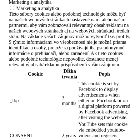
Marketing a analytika
Marketing a analytika
Tieto súbory cookies alebo podobnej technológie môžu byť
na našich webových stránkach nastavené nami alebo našimi
partnermi, aby vám zobrazovali relevantný obsah/reklamu na
našich webových stránkach aj na webových stránkach tretích
strán. Na základe vašich záujmov možno vytvoriť tzv. profily.
S týmito informáciami vo všeobecnosti nie je možná priama
identifikácia osoby, pretože sa používajú iba pseudonymné
informácie o prehliadači, alebo zariadení. Ak tieto cookies
alebo podobné technológie nepovolíte, dostanete menej
relevantný obsah/reklamu prispôsobenú vašim záujmom.
Dĺžka
Cookie
Popis
trvania
This cookie is set by
Facebook to display
advertisements when
3
_fbp
either on Facebook or on
months
a digital platform powered
by Facebook advertising,
after visiting the website.
YouTube sets this cookie
via embedded youtube-
CONSENT
2 years
videos and registers