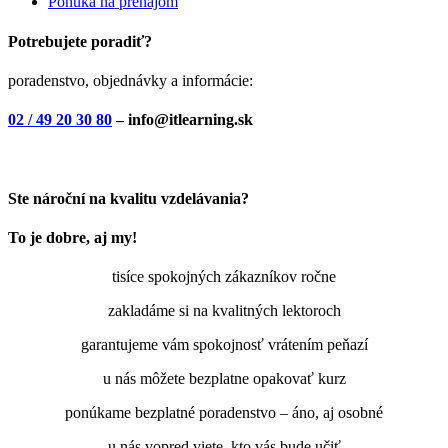
Ponuka na prenájom
Potrebujete poradiť?
poradenstvo, objednávky a informácie:
02 / 49 20 30 80
– info@itlearning.sk
Ste nároční na kvalitu vzdelávania?
To je dobre, aj my!
tisíce spokojných zákazníkov ročne
zakladáme si na kvalitných lektoroch
garantujeme vám spokojnosť vrátením peňazí
u nás môžete bezplatne opakovať kurz
ponúkame bezplatné poradenstvo – áno, aj osobné
u nás vopred viete, kto vás bude učiť