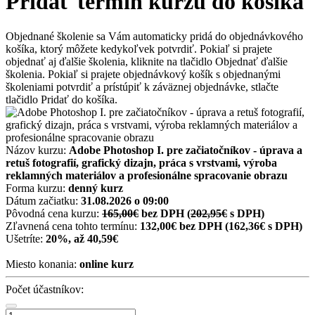
Pridať termín kurzu do košíka
Objednané školenie sa Vám automaticky pridá do objednávkového
košíka, ktorý môžete kedykoľvek potvrdiť. Pokiaľ si prajete
objednať aj ďalšie školenia, kliknite na tlačidlo Objednať ďalšie
školenia. Pokiaľ si prajete objednávkový košík s objednanými
školeniami potvrdiť a prístúpiť k záväznej objednávke, stlačte
tlačidlo Pridať do košíka.
Názov kurzu:
Adobe Photoshop I. pre začiatočníkov - úprava a
retuš fotografií, grafický dizajn, práca s vrstvami, výroba
reklamných materiálov a profesionálne spracovanie obrazu
Forma kurzu:
denný kurz
Dátum začiatku:
31.08.2026 o 09:00
Pôvodná cena kurzu:
165,00€
bez DPH
(
202,95€
s DPH)
Zľavnená cena tohto termínu:
132,00€ bez DPH
(162,36€ s DPH)
Ušetríte:
20%, až 40,59€
Miesto konania:
online kurz
Počet účastníkov: