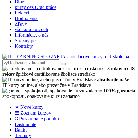
Blog
kurzy cez Úrad práce
Lektori
Hodnotenia
Zľavy
všetko o kurzoch
Informácie, o nás
Strážny pes
Kontakty
už 18
rokov
špičkové certifikované školiace stredisko
absolvujte naše
IT kurzy online, alebo prezenčne v Bratislave
100% garancia
spokojnosti, opakovanie kurzu zadarmo
★ Nové kurzy
☰ Zoznam kurzov
∷ Preskúmajte ponuku
Lastminute
Balíky
Termíny