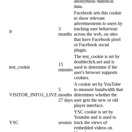
anonymous statistical
data.
Facebook sets this cookie
to show relevant
advertisements to users by
3
tracking user behaviour
fr
months
across the web, on sites
that have Facebook pixel
or Facebook social
plugin.
The test_cookie is set by
doubleclick.net and is
15
test_cookie
used to determine if the
minutes
user's browser supports
cookies.
A cookie set by YouTube
5
to measure bandwidth that
VISITOR_INFO1_LIVE
months
determines whether the
27 days
user gets the new or old
player interface.
YSC cookie is set by
Youtube and is used to
YSC
session
track the views of
embedded videos on