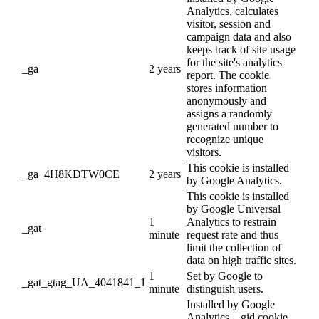
Analytics, calculates
visitor, session and
campaign data and also
keeps track of site usage
for the site's analytics
_ga
2 years
report. The cookie
stores information
anonymously and
assigns a randomly
generated number to
recognize unique
visitors.
This cookie is installed
_ga_4H8KDTW0CE
2 years
by Google Analytics.
This cookie is installed
by Google Universal
1
Analytics to restrain
_gat
minute
request rate and thus
limit the collection of
data on high traffic sites.
1
Set by Google to
_gat_gtag_UA_4041841_1
minute
distinguish users.
Installed by Google
Analytics, _gid cookie