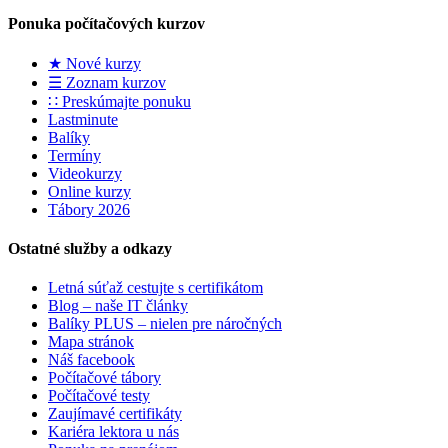
Ponuka počítačových kurzov
★ Nové kurzy
☰ Zoznam kurzov
∷ Preskúmajte ponuku
Lastminute
Balíky
Termíny
Videokurzy
Online kurzy
Tábory 2026
Ostatné služby a odkazy
Letná súťaž cestujte s certifikátom
Blog – naše IT články
Balíky PLUS – nielen pre náročných
Mapa stránok
Náš facebook
Počítačové tábory
Počítačové testy
Zaujímavé certifikáty
Kariéra lektora u nás