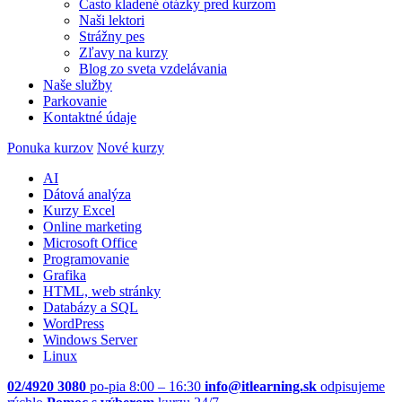
Často kladené otázky pred kurzom
Naši lektori
Strážny pes
Zľavy na kurzy
Blog zo sveta vzdelávania
Naše služby
Parkovanie
Kontaktné údaje
Ponuka kurzov
Nové kurzy
AI
Dátová analýza
Kurzy Excel
Online marketing
Microsoft Office
Programovanie
Grafika
HTML, web stránky
Databázy a SQL
WordPress
Windows Server
Linux
02/4920 3080
po-pia 8:00 – 16:30
info@itlearning.sk
odpisujeme