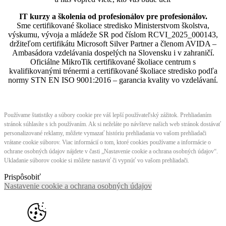
IT kurzy a školenia od profesionálov pre profesionálov.
Sme certifikované školiace stredisko Ministerstvom školstva,
výskumu, vývoja a mládeže SR pod číslom RCVI_2025_000143,
držiteľom certifikátu Microsoft Silver Partner a členom AVIDA –
Ambasádora vzdelávania dospelých na Slovensku i v zahraničí.​​​​​​​​​​​​​​​​
Oficiálne MikroTik certifikované školiace centrum s
kvalifikovanými trénermi ​​​​​​​​​​a certifikované školiace stredisko podľa
normy STN EN ISO 9001:2016 – garancia kvality vo vzdelávaní.
Používame štatistiky a súbory cookie pre váš lepší používateľský zážitok. Prehliadaním
stránok súhlasíte s ich používaním. Ak si neželáte po návšteve našich web stránok dostávať
personalizované reklamy, môžete vymazať históriu prehliadania vo vašom prehliadači
vrátane cookie súborov. Viac informácií o tom, ktoré cookies používame a informácie o
ochrane osobných údajov nájdete v časti „Nastavenie cookie a ochrana osobných údajov“.
Ukladanie súborov cookie si môžete nastaviť či vypnúť vo vašom prehliadači.
Prispôsobiť
Nastavenie cookie a ochrana osobných údajov