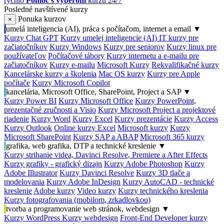
rýchlo
Pomoc s výberom
kurzu 24/7
Posledné navštívené kurzy
Ponuka kurzov
×
umelá inteligencia (AI), práca s počítačom, internet a email
▼
Kurzy Chat GPT
Kurzy umelej inteligencie (AI)
IT kurzy pre
začiatočníkov
Kurzy Windows
Kurzy pre seniorov
Kurzy linux pre
používateľov
Počítačové tábory
Kurzy internetu a e-mailu pre
začiatočníkov
Kurzy e-mailu
Microsoft Kurzy
Rekvalifikačné kurzy
Kancelárske kurzy a školenia
Mac OS kurzy
Kurzy pre Apple
počítače
Kurzy Microsoft Copilot
kancelária, Microsoft Office, SharePoint, Project a SAP
▼
Kurzy Power BI
Kurzy Microsoft Office
Kurzy PowerPoint,
prezentačné zručnosti a Visio
Kurzy Microsoft Project a projektové
riadenie
Kurzy Word
Kurzy Excel
Kurzy prezentácie
Kurzy Access
Kurzy Outlook
Online kurzy Excel
Microsoft kurzy
Kurzy
Microsoft SharePoint
Kurzy SAP a ABAP
Microsoft 365 kurzy
grafika, web grafika, DTP a technické kreslenie
▼
Kurzy strihanie videa, Davinci Resolve, Premiere a After Effects
Kurzy grafiky - grafický dizajn
Kurzy Adobe Photoshop
Kurzy
Adobe Illustrator
Kurzy Davinci Resolve
Kurzy 3D tlače a
modelovania
Kurzy Adobe InDesign
Kurzy AutoCAD - technické
kreslenie
Adobe kurzy
Video kurzy
Kurzy technického kreslenia
Kurzy fotografovania (mobilom, zrkadlovkou)
tvorba a programovanie web stránok, webdesign
▼
Kurzy WordPress
Kurzy webdesign
Front-End Developer kurzy