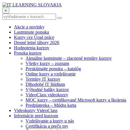
×
Akcie a novinky
Lastminute ponuka
Kurzy cez Úrad práce
Denné letné tábory 2026
Hodnotenia kurzov
Ponuka kurzov
Aktuálne lastminute – zlacnené termíny kurzov
Všetky kurzy – zoznam
Preskúmajte ponuku – katalóg
Online kurzy a vzdelávanie
Termíny IT kurzov
Dlhodobé IT štúdium
Výhodné balíky kurzov
VideoClass videokurzy
MOC kurzy – certifikované Microsoft kurzy a školenia
Predplatenka – Múdra karta
Videokurzy VideoClass
Informácie pred kurzom
Vzdelávanie a kurzy u nás
Certifikácia a prečo my