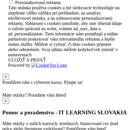
Personalizovaná reklama
Táto stránka používa cookies a iné sledovacie technológie na
zlepšenie vášho zážitku pri prehliadaní, na analýzu
návštevnosti stránky, a na zobrazovanie personalizovanej
reklamy. Súhlasom s cookies umožníte, aby sme zbierali údaje
o vašom správaní na webe, vrátane ad_user_data a
ad_personalization. Tieto informácie nám pomáhajú a našim
partnerom poskytovať vám relevantnejšiu reklamu a lepšie
online služby. Môžete si vybrať, či tieto cookies prijmete
alebo odmietnete. Svoj súhlas môžete kedykoľvek zmeniť v
nastaveniach
ULOŽIŤ A PRIJAŤ
Powered by
×
Pomôžem vám s výberom kurzu. Pýtajte sa!
Máte otázky?
Poradíme vám ihneď
×
Pomoc a poradenstvo - IT LEARNING SLOVAKIA
Máte otázky o našich kurzoch, termínoch, financovaní cez úrad
práce alebo firemnom vzdelávaní? Pomôžeme vám hneď.