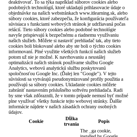
deaktivovať. To sa týka napríklad súborov cookies alebo
podobných technológií, ktoré ukladajú prihlasovacie údaje o
objednávke na našich webstránkach www.itlearning.sk, alebo
súbory cookies, ktoré zabezpečia, že konfigurácia používateľa
súvisiaca s funkciami webových stránok je udržiavaná počas
relácií. Tieto súbory cookies alebo podobné technológie
navyše prispievajú k bezpečnému a riadnemu využívaniu
našich služieb. Môžete si nastaviť prehliadač tak, aby tieto
cookies boli blokované alebo aby ste boli o týchto cookies
informovaní. Plné využitie všetkých funkcií našich služieb
potom už nie je možné. K navrhovaniu a neustálej
optimalizácii našich stránok používame službu Google
Analytics, webovú analytickú službu poskytovanú
spoločnosťou Google Inc. (Ďalej len "Google"). V tejto
súvislosti sa vytvárajú pseudonymizované profily použitia a
používajú sa súbory cookies. Ukladanie cookies môžete
zabrániť nastavením príslušného softvéru prehliadača. Radi
by sme však zdôraznili, že v tomto prípade nemusí byť možné
plne využívať všetky funkcie tejto webovej stránky. Ďalšie
informácie nájdete v našich zásadách ochrany osobných
údajov.
Dĺžka
Cookie
Popis
trvania
The _ga cookie,
installed by Google