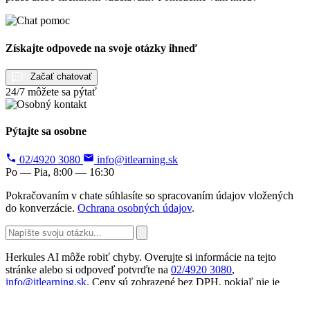
Získajte odpovede na svoje otázky ihneď
Začať chatovať
24/7 môžete sa pýtať
Pýtajte sa osobne
02/4920 3080
info@itlearning.sk
Po — Pia, 8:00 — 16:30
Pokračovaním v chate súhlasíte so spracovaním údajov vložených
do konverzácie.
Ochrana osobných údajov
.
Herkules AI môže robiť chyby. Overujte si informácie na tejto
stránke alebo si odpoveď potvrďte na
02/4920 3080
,
info@itlearning.sk
. Ceny sú zobrazené bez DPH, pokiaľ nie je
uvedené inak.
Informácie o spracovaní údajov
.