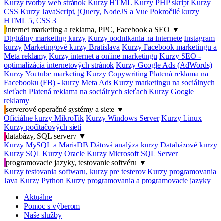
Kurzy tvorby web stránok
Kurzy HTML
Kurzy PHP skript
Kurzy
CSS
Kurzy JavaScript, jQuery, NodeJS a Vue
Pokročilé kurzy
HTML 5, CSS 3
internet marketing a reklama, PPC, Facebook a SEO
▼
Digitálny marketing kurzy
Kurzy podnikania na internete
Instagram
kurzy
Marketingové kurzy Bratislava
Kurzy Facebook marketingu a
Meta reklamy
Kurzy internet a online marketingu
Kurzy SEO -
optimalizácia internetových stránok
Kurzy Google Ads (AdWords)
Kurzy Youtube marketing
Kurzy Copywriting
Platená reklama na
Facebooku (FB) - kurzy Meta Ads
Kurzy marketingu na sociálnych
sieťach
Platená reklama na sociálnych sieťach
Kurzy Google
reklamy
serverové operačné systémy a siete
▼
Oficiálne kurzy MikroTik
Kurzy Windows Server
Kurzy Linux
Kurzy počítačových sietí
databázy, SQL servery
▼
Kurzy MySQL a MariaDB
Dátová analýza kurzy
Databázové kurzy
Kurzy SQL
Kurzy Oracle
Kurzy Microsoft SQL Server
programovacie jazyky, testovanie softvéru
▼
Kurzy testovania softwaru, kurzy pre testerov
Kurzy programovania
Java
Kurzy Python
Kurzy programovania a programovacie jazyky
Aktuálne
Pomoc s výberom
Naše služby