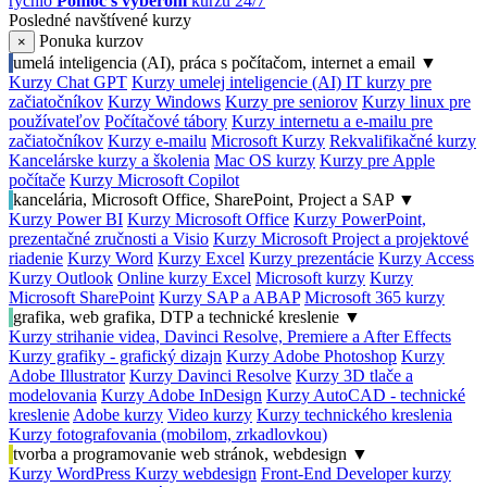
rýchlo
Pomoc s výberom
kurzu 24/7
Posledné navštívené kurzy
Ponuka kurzov
×
umelá inteligencia (AI), práca s počítačom, internet a email
▼
Kurzy Chat GPT
Kurzy umelej inteligencie (AI)
IT kurzy pre
začiatočníkov
Kurzy Windows
Kurzy pre seniorov
Kurzy linux pre
používateľov
Počítačové tábory
Kurzy internetu a e-mailu pre
začiatočníkov
Kurzy e-mailu
Microsoft Kurzy
Rekvalifikačné kurzy
Kancelárske kurzy a školenia
Mac OS kurzy
Kurzy pre Apple
počítače
Kurzy Microsoft Copilot
kancelária, Microsoft Office, SharePoint, Project a SAP
▼
Kurzy Power BI
Kurzy Microsoft Office
Kurzy PowerPoint,
prezentačné zručnosti a Visio
Kurzy Microsoft Project a projektové
riadenie
Kurzy Word
Kurzy Excel
Kurzy prezentácie
Kurzy Access
Kurzy Outlook
Online kurzy Excel
Microsoft kurzy
Kurzy
Microsoft SharePoint
Kurzy SAP a ABAP
Microsoft 365 kurzy
grafika, web grafika, DTP a technické kreslenie
▼
Kurzy strihanie videa, Davinci Resolve, Premiere a After Effects
Kurzy grafiky - grafický dizajn
Kurzy Adobe Photoshop
Kurzy
Adobe Illustrator
Kurzy Davinci Resolve
Kurzy 3D tlače a
modelovania
Kurzy Adobe InDesign
Kurzy AutoCAD - technické
kreslenie
Adobe kurzy
Video kurzy
Kurzy technického kreslenia
Kurzy fotografovania (mobilom, zrkadlovkou)
tvorba a programovanie web stránok, webdesign
▼
Kurzy WordPress
Kurzy webdesign
Front-End Developer kurzy