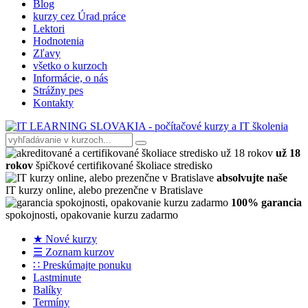
Blog
kurzy cez Úrad práce
Lektori
Hodnotenia
Zľavy
všetko o kurzoch
Informácie, o nás
Strážny pes
Kontakty
už 18
rokov
špičkové certifikované školiace stredisko
absolvujte naše
IT kurzy online, alebo prezenčne v Bratislave
100% garancia
spokojnosti, opakovanie kurzu zadarmo
★ Nové kurzy
☰ Zoznam kurzov
∷ Preskúmajte ponuku
Lastminute
Balíky
Termíny