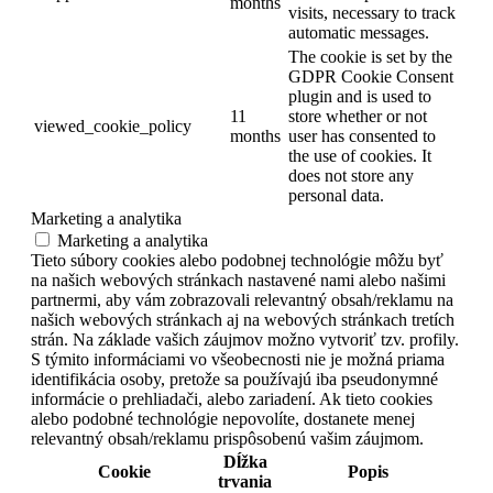
months
visits, necessary to track
automatic messages.
The cookie is set by the
GDPR Cookie Consent
plugin and is used to
11
store whether or not
viewed_cookie_policy
months
user has consented to
the use of cookies. It
does not store any
personal data.
Marketing a analytika
Marketing a analytika
Tieto súbory cookies alebo podobnej technológie môžu byť
na našich webových stránkach nastavené nami alebo našimi
partnermi, aby vám zobrazovali relevantný obsah/reklamu na
našich webových stránkach aj na webových stránkach tretích
strán. Na základe vašich záujmov možno vytvoriť tzv. profily.
S týmito informáciami vo všeobecnosti nie je možná priama
identifikácia osoby, pretože sa používajú iba pseudonymné
informácie o prehliadači, alebo zariadení. Ak tieto cookies
alebo podobné technológie nepovolíte, dostanete menej
relevantný obsah/reklamu prispôsobenú vašim záujmom.
Dĺžka
Cookie
Popis
trvania