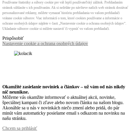
Používame štatistiky a súbory cookie pre váš lepší používateľský zážitok. Prehliadaním
stránok súhlasíte s ich používaním. Ak si neželáte po návšteve našich web stránok dostávať
personalizované reklamy, môžete vymazať históriu prehliadania vo vašom prehliadači
vrátane cookie súborov. Viac informácií o tom, ktoré cookies používame a informácie o
ochrane osobných údajov nájdete v časti „Nastavenie cookie a ochrana osobných údajov“.
Ukladanie súborov cookie si môžete nastaviť či vypnúť vo vašom prehliadači.
Prispôsobiť
Nastavenie cookie a ochrana osobných údajov
Okamžité zasielanie noviniek a článkov – u
ž vám od nás nikdy
nič neunikne.
Môžeme vás okamžite informovať o aktuálnej akcii, novinke,
špeciálnej kampani či zľave alebo novom článku na našom blogu.
Akonáhle sa u nás v novinkách niečo zmení alebo pridá, do pár
minút vám automaticky posielame email s odkazom na novinku na
našu stránku.
Chcem sa prihlásiť