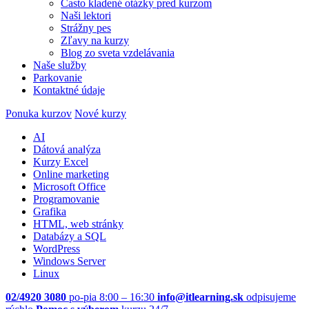
Často kladené otázky pred kurzom
Naši lektori
Strážny pes
Zľavy na kurzy
Blog zo sveta vzdelávania
Naše služby
Parkovanie
Kontaktné údaje
Ponuka kurzov
Nové kurzy
AI
Dátová analýza
Kurzy Excel
Online marketing
Microsoft Office
Programovanie
Grafika
HTML, web stránky
Databázy a SQL
WordPress
Windows Server
Linux
02/4920 3080
po-pia 8:00 – 16:30
info@itlearning.sk
odpisujeme