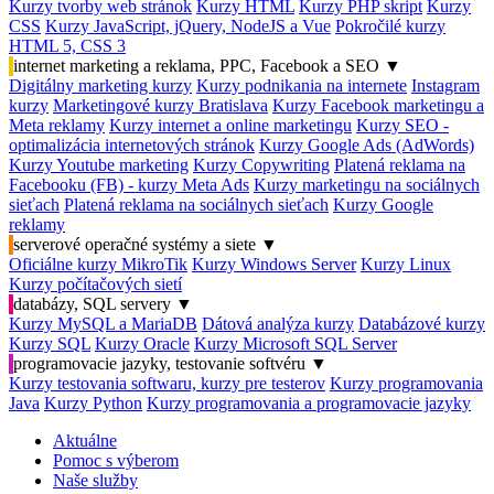
Kurzy tvorby web stránok
Kurzy HTML
Kurzy PHP skript
Kurzy
CSS
Kurzy JavaScript, jQuery, NodeJS a Vue
Pokročilé kurzy
HTML 5, CSS 3
internet marketing a reklama, PPC, Facebook a SEO
▼
Digitálny marketing kurzy
Kurzy podnikania na internete
Instagram
kurzy
Marketingové kurzy Bratislava
Kurzy Facebook marketingu a
Meta reklamy
Kurzy internet a online marketingu
Kurzy SEO -
optimalizácia internetových stránok
Kurzy Google Ads (AdWords)
Kurzy Youtube marketing
Kurzy Copywriting
Platená reklama na
Facebooku (FB) - kurzy Meta Ads
Kurzy marketingu na sociálnych
sieťach
Platená reklama na sociálnych sieťach
Kurzy Google
reklamy
serverové operačné systémy a siete
▼
Oficiálne kurzy MikroTik
Kurzy Windows Server
Kurzy Linux
Kurzy počítačových sietí
databázy, SQL servery
▼
Kurzy MySQL a MariaDB
Dátová analýza kurzy
Databázové kurzy
Kurzy SQL
Kurzy Oracle
Kurzy Microsoft SQL Server
programovacie jazyky, testovanie softvéru
▼
Kurzy testovania softwaru, kurzy pre testerov
Kurzy programovania
Java
Kurzy Python
Kurzy programovania a programovacie jazyky
Aktuálne
Pomoc s výberom
Naše služby