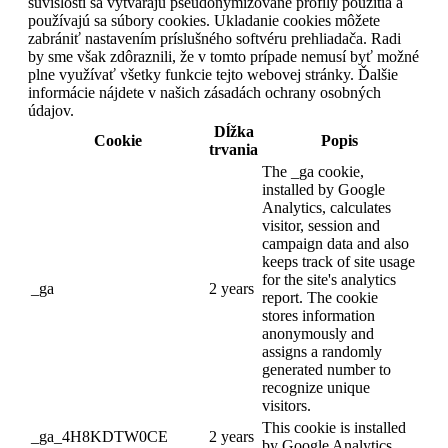
súvislosti sa vytvárajú pseudonymizované profily použitia a
používajú sa súbory cookies. Ukladanie cookies môžete
zabrániť nastavením príslušného softvéru prehliadača. Radi
by sme však zdôraznili, že v tomto prípade nemusí byť možné
plne využívať všetky funkcie tejto webovej stránky. Ďalšie
informácie nájdete v našich zásadách ochrany osobných
údajov.
Dĺžka
Cookie
Popis
trvania
The _ga cookie,
installed by Google
Analytics, calculates
visitor, session and
campaign data and also
keeps track of site usage
for the site's analytics
_ga
2 years
report. The cookie
stores information
anonymously and
assigns a randomly
generated number to
recognize unique
visitors.
This cookie is installed
_ga_4H8KDTW0CE
2 years
by Google Analytics.