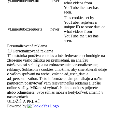
yt.innertube::nextId
never
what videos from
YouTube the user has
seen.
This cookie, set by
YouTube, registers a
unique ID to store data on
yt.innertube::requests
never
what videos from
YouTube the user has
seen.
Personalizovaná reklama
Personalizovaná reklama
Táto stránka používa cookies a iné sledovacie technológie na
zlepšenie vášho zážitku pri prehliadaní, na analýzu
návštevnosti stránky, a na zobrazovanie personalizovanej
reklamy. Súhlasom s cookies umožníte, aby sme zbierali údaje
o vašom správaní na webe, vrátane ad_user_data a
ad_personalization. Tieto informácie nám pomáhajú a našim
partnerom poskytovať vám relevantnejšiu reklamu a lepšie
online služby. Môžete si vybrať, či tieto cookies prijmete
alebo odmietnete. Svoj súhlas môžete kedykoľvek zmeniť v
nastaveniach
ULOŽIŤ A PRIJAŤ
Powered by