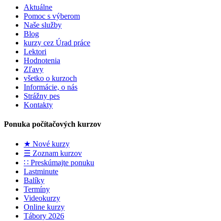
Aktuálne
Pomoc s výberom
Naše služby
Blog
kurzy cez Úrad práce
Lektori
Hodnotenia
Zľavy
všetko o kurzoch
Informácie, o nás
Strážny pes
Kontakty
Ponuka počítačových kurzov
★ Nové kurzy
☰ Zoznam kurzov
∷ Preskúmajte ponuku
Lastminute
Balíky
Termíny
Videokurzy
Online kurzy
Tábory 2026