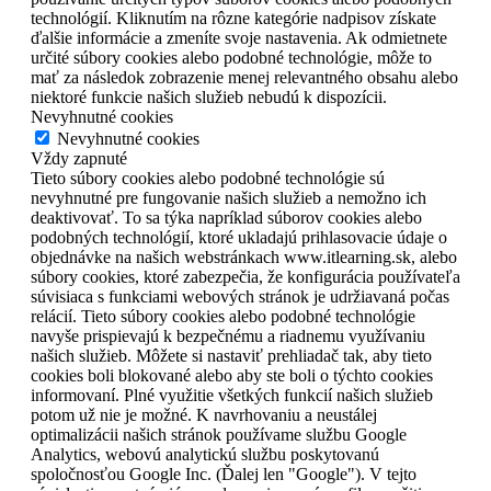
technológií. Kliknutím na rôzne kategórie nadpisov získate
ďalšie informácie a zmeníte svoje nastavenia. Ak odmietnete
určité súbory cookies alebo podobné technológie, môže to
mať za následok zobrazenie menej relevantného obsahu alebo
niektoré funkcie našich služieb nebudú k dispozícii.
Nevyhnutné cookies
Nevyhnutné cookies
Vždy zapnuté
Tieto súbory cookies alebo podobné technológie sú
nevyhnutné pre fungovanie našich služieb a nemožno ich
deaktivovať. To sa týka napríklad súborov cookies alebo
podobných technológií, ktoré ukladajú prihlasovacie údaje o
objednávke na našich webstránkach www.itlearning.sk, alebo
súbory cookies, ktoré zabezpečia, že konfigurácia používateľa
súvisiaca s funkciami webových stránok je udržiavaná počas
relácií. Tieto súbory cookies alebo podobné technológie
navyše prispievajú k bezpečnému a riadnemu využívaniu
našich služieb. Môžete si nastaviť prehliadač tak, aby tieto
cookies boli blokované alebo aby ste boli o týchto cookies
informovaní. Plné využitie všetkých funkcií našich služieb
potom už nie je možné. K navrhovaniu a neustálej
optimalizácii našich stránok používame službu Google
Analytics, webovú analytickú službu poskytovanú
spoločnosťou Google Inc. (Ďalej len "Google"). V tejto