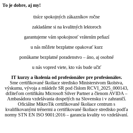
To je dobre, aj my!
tisíce spokojných zákazníkov ročne
zakladáme si na kvalitných lektoroch
garantujeme vám spokojnosť vrátením peňazí
u nás môžete bezplatne opakovať kurz
ponúkame bezplatné poradenstvo – áno, aj osobné
u nás vopred viete, kto vás bude učiť
IT kurzy a školenia od profesionálov pre profesionálov.
Sme certifikované školiace stredisko Ministerstvom školstva,
výskumu, vývoja a mládeže SR pod číslom RCVI_2025_000143,
držiteľom certifikátu Microsoft Silver Partner a členom AVIDA –
Ambasádora vzdelávania dospelých na Slovensku i v zahraničí.​​​​​​​​​​​​​​​​
Oficiálne MikroTik certifikované školiace centrum s
kvalifikovanými trénermi ​​​​​​​​​​a certifikované školiace stredisko podľa
normy STN EN ISO 9001:2016 – garancia kvality vo vzdelávaní.