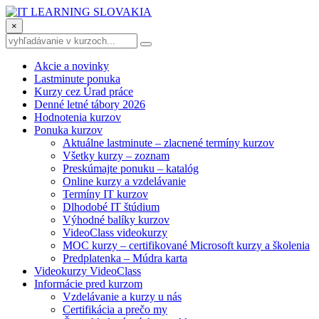
×
Akcie a novinky
Lastminute ponuka
Kurzy cez Úrad práce
Denné letné tábory 2026
Hodnotenia kurzov
Ponuka kurzov
Aktuálne lastminute – zlacnené termíny kurzov
Všetky kurzy – zoznam
Preskúmajte ponuku – katalóg
Online kurzy a vzdelávanie
Termíny IT kurzov
Dlhodobé IT štúdium
Výhodné balíky kurzov
VideoClass videokurzy
MOC kurzy – certifikované Microsoft kurzy a školenia
Predplatenka – Múdra karta
Videokurzy VideoClass
Informácie pred kurzom
Vzdelávanie a kurzy u nás
Certifikácia a prečo my