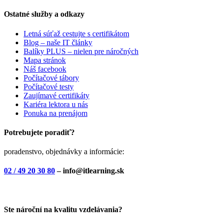
Ostatné služby a odkazy
Letná súťaž cestujte s certifikátom
Blog – naše IT články
Balíky PLUS – nielen pre náročných
Mapa stránok
Náš facebook
Počítačové tábory
Počítačové testy
Zaujímavé certifikáty
Kariéra lektora u nás
Ponuka na prenájom
Potrebujete poradiť?
poradenstvo, objednávky a informácie:
02 / 49 20 30 80
– info@itlearning.sk
Ste nároční na kvalitu vzdelávania?