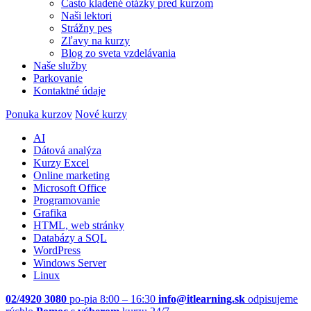
Často kladené otázky pred kurzom
Naši lektori
Strážny pes
Zľavy na kurzy
Blog zo sveta vzdelávania
Naše služby
Parkovanie
Kontaktné údaje
Ponuka kurzov
Nové kurzy
AI
Dátová analýza
Kurzy Excel
Online marketing
Microsoft Office
Programovanie
Grafika
HTML, web stránky
Databázy a SQL
WordPress
Windows Server
Linux
02/4920 3080
po-pia 8:00 – 16:30
info@itlearning.sk
odpisujeme