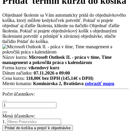
Pridať termín kurzu do košíka
Objednané školenie sa Vám automaticky pridá do objednávkového
košíka, ktorý môžete kedykoľvek potvrdiť. Pokiaľ si prajete
objednať aj ďalšie školenia, kliknite na tlačidlo Objednať ďalšie
školenia. Pokiaľ si prajete objednávkový košík s objednanými
školeniami potvrdiť a prístúpiť k záväznej objednávke, stlačte
tlačidlo Pridať do košíka.
Názov kurzu:
Microsoft Outlook II. - práca v tíme, Time
management a pokročilá práca s kalendárom
Forma kurzu:
víkendový kurz
Dátum začiatku:
07.11.2026 o 09:00
Cena kurzu:
118,00€ bez DPH
(145,14€ s DPH)
Miesto konania:
Kominárska 2, Bratislava
zobraziť mapu
Počet účastníkov:
Mená účastníkov:
1.
Pridať do košíka a prejsť k objednávke