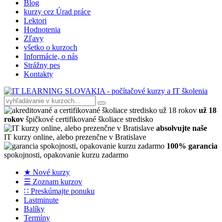
Blog
kurzy cez Úrad práce
Lektori
Hodnotenia
Zľavy
všetko o kurzoch
Informácie, o nás
Strážny pes
Kontakty
už 18
rokov
špičkové certifikované školiace stredisko
absolvujte naše
IT kurzy online, alebo prezenčne v Bratislave
100% garancia
spokojnosti, opakovanie kurzu zadarmo
★ Nové kurzy
☰ Zoznam kurzov
∷ Preskúmajte ponuku
Lastminute
Balíky
Termíny