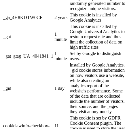
randomly generated number to
recognize unique visitors.
This cookie is installed by
_ga_4H8KDTW0CE
2 years
Google Analytics.
This cookie is installed by
Google Universal Analytics to
1
_gat
restrain request rate and thus
minute
limit the collection of data on
high traffic sites.
1
Set by Google to distinguish
_gat_gtag_UA_4041841_1
minute
users.
Installed by Google Analytics,
_gid cookie stores information
on how visitors use a website,
while also creating an
analytics report of the
_gid
1 day
website's performance. Some
of the data that are collected
include the number of visitors,
their source, and the pages
they visit anonymously.
This cookie is set by GDPR
Cookie Consent plugin. The
cookielawinfo-checkbox-
11
cookie is used to store the user