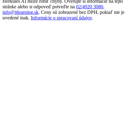
Herkules AI môže robiť chyby. Overujte si informácie na tejto
stránke alebo si odpoveď potvrďte na
02/4920 3080
,
info@itlearning.sk
. Ceny sú zobrazené bez DPH, pokiaľ nie je
uvedené inak.
Informácie o spracovaní údajov
.