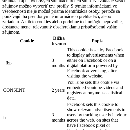
stránkach aj na webových stránkach tretích strán. Na základe vašich
záujmov možno vytvoriť tzv. profily. S týmito informáciami vo
všeobecnosti nie je možná priama identifikácia osoby, pretože sa
používajú iba pseudonymné informácie o prehliadači, alebo
zariadení. Ak tieto cookies alebo podobné technológie nepovolíte,
dostanete menej relevantný obsah/reklamu prispôsobenú vašim
záujmom.
Dĺžka
Cookie
Popis
trvania
This cookie is set by Facebook
to display advertisements when
3
either on Facebook or on a
_fbp
months
digital platform powered by
Facebook advertising, after
visiting the website.
YouTube sets this cookie via
embedded youtube-videos and
CONSENT
2 years
registers anonymous statistical
data.
Facebook sets this cookie to
show relevant advertisements to
3
users by tracking user behaviour
fr
months
across the web, on sites that
have Facebook pixel or