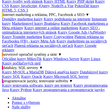
Kurzy tvorby web stránok
Kurzy HTML
Kurzy PHP skript
Kurzy
CSS
Kurzy JavaScript, jQuery, NodeJS a Vue
Pokročilé kurzy
HTML 5, CSS 3
internet marketing a reklama, PPC, Facebook a SEO
▼
Digitálny marketing kurzy
Kurzy podnikania na internete
Instagram
kurzy
Marketingové kurzy Bratislava
Kurzy Facebook marketingu a
Meta reklamy
Kurzy internet a online marketingu
Kurzy SEO -
optimalizácia internetových stránok
Kurzy Google Ads (AdWords)
Kurzy Youtube marketing
Kurzy Copywriting
Platená reklama na
Facebooku (FB) - kurzy Meta Ads
Kurzy marketingu na sociálnych
sieťach
Platená reklama na sociálnych sieťach
Kurzy Google
reklamy
serverové operačné systémy a siete
▼
Oficiálne kurzy MikroTik
Kurzy Windows Server
Kurzy Linux
Kurzy počítačových sietí
databázy, SQL servery
▼
Kurzy MySQL a MariaDB
Dátová analýza kurzy
Databázové kurzy
Kurzy SQL
Kurzy Oracle
Kurzy Microsoft SQL Server
programovacie jazyky, testovanie softvéru
▼
Kurzy testovania softwaru, kurzy pre testerov
Kurzy programovania
Java
Kurzy Python
Kurzy programovania a programovacie jazyky
Aktuálne
Pomoc s výberom
Naše služby