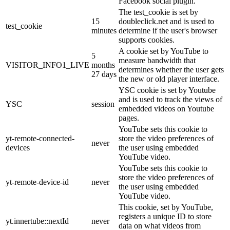
Facebook social plugin.
The test_cookie is set by
15
doubleclick.net and is used to
test_cookie
minutes
determine if the user's browser
supports cookies.
A cookie set by YouTube to
5
measure bandwidth that
VISITOR_INFO1_LIVE
months
determines whether the user gets
27 days
the new or old player interface.
YSC cookie is set by Youtube
and is used to track the views of
YSC
session
embedded videos on Youtube
pages.
YouTube sets this cookie to
yt-remote-connected-
store the video preferences of
never
devices
the user using embedded
YouTube video.
YouTube sets this cookie to
store the video preferences of
yt-remote-device-id
never
the user using embedded
YouTube video.
This cookie, set by YouTube,
registers a unique ID to store
yt.innertube::nextId
never
data on what videos from