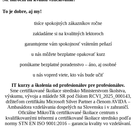
To je dobre, aj my!
tisíce spokojných zákazníkov ročne
zakladáme si na kvalitných lektoroch
garantujeme vám spokojnosť vrátením peňazí
u nás môžete bezplatne opakovať kurz
ponúkame bezplatné poradenstvo – áno, aj osobné
u nás vopred viete, kto vás bude učiť
IT kurzy a školenia od profesionálov pre profesionálov.
Sme certifikované školiace stredisko Ministerstvom školstva,
výskumu, vývoja a mládeže SR pod číslom RCVI_2025_000143,
držiteľom certifikátu Microsoft Silver Partner a členom AVIDA –
Ambasádora vzdelávania dospelých na Slovensku i v zahraničí.​​​​​​​​​​​​​​​​
Oficiálne MikroTik certifikované školiace centrum s
kvalifikovanými trénermi ​​​​​​​​​​a certifikované školiace stredisko podľa
normy STN EN ISO 9001:2016 – garancia kvality vo vzdelávaní.