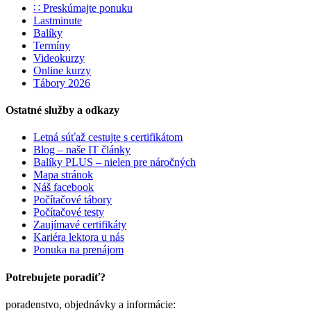
∷ Preskúmajte ponuku
Lastminute
Balíky
Termíny
Videokurzy
Online kurzy
Tábory 2026
Ostatné služby a odkazy
Letná súťaž cestujte s certifikátom
Blog – naše IT články
Balíky PLUS – nielen pre náročných
Mapa stránok
Náš facebook
Počítačové tábory
Počítačové testy
Zaujímavé certifikáty
Kariéra lektora u nás
Ponuka na prenájom
Potrebujete poradiť?
poradenstvo, objednávky a informácie: