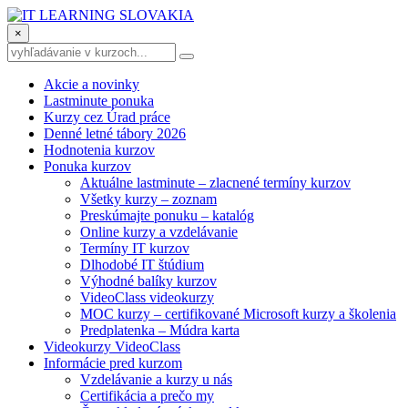
×
Akcie a novinky
Lastminute ponuka
Kurzy cez Úrad práce
Denné letné tábory 2026
Hodnotenia kurzov
Ponuka kurzov
Aktuálne lastminute – zlacnené termíny kurzov
Všetky kurzy – zoznam
Preskúmajte ponuku – katalóg
Online kurzy a vzdelávanie
Termíny IT kurzov
Dlhodobé IT štúdium
Výhodné balíky kurzov
VideoClass videokurzy
MOC kurzy – certifikované Microsoft kurzy a školenia
Predplatenka – Múdra karta
Videokurzy VideoClass
Informácie pred kurzom
Vzdelávanie a kurzy u nás
Certifikácia a prečo my