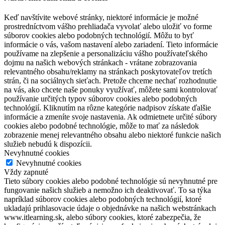
Keď navštívite webové stránky, niektoré informácie je možné
prostredníctvom vášho prehliadača vyvolať alebo uložiť vo forme
súborov cookies alebo podobných technológií. Môžu to byť
informácie o vás, vašom nastavení alebo zariadení. Tieto informácie
používame na zlepšenie a personalizáciu vášho používateľského
dojmu na našich webových stránkach - vrátane zobrazovania
relevantného obsahu/reklamy na stránkach poskytovateľov tretích
strán, či na sociálnych sieťach. Pretože chceme nechať rozhodnutie
na vás, ako chcete naše ponuky využívať, môžete sami kontrolovať
používanie určitých typov súborov cookies alebo podobných
technológií. Kliknutím na rôzne kategórie nadpisov získate ďalšie
informácie a zmeníte svoje nastavenia. Ak odmietnete určité súbory
cookies alebo podobné technológie, môže to mať za následok
zobrazenie menej relevantného obsahu alebo niektoré funkcie našich
služieb nebudú k dispozícii.
Nevyhnutné cookies
Nevyhnutné cookies
Vždy zapnuté
Tieto súbory cookies alebo podobné technológie sú nevyhnutné pre
fungovanie našich služieb a nemožno ich deaktivovať. To sa týka
napríklad súborov cookies alebo podobných technológií, ktoré
ukladajú prihlasovacie údaje o objednávke na našich webstránkach
www.itlearning.sk, alebo súbory cookies, ktoré zabezpečia, že