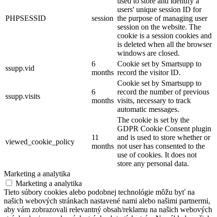
used to store and identify a
users' unique session ID for
PHPSESSID
session
the purpose of managing user
session on the website. The
cookie is a session cookies and
is deleted when all the browser
windows are closed.
6
Cookie set by Smartsupp to
ssupp.vid
months
record the visitor ID.
Cookie set by Smartsupp to
6
record the number of previous
ssupp.visits
months
visits, necessary to track
automatic messages.
The cookie is set by the
GDPR Cookie Consent plugin
11
and is used to store whether or
viewed_cookie_policy
months
not user has consented to the
use of cookies. It does not
store any personal data.
Marketing a analytika
Marketing a analytika
Tieto súbory cookies alebo podobnej technológie môžu byť na
našich webových stránkach nastavené nami alebo našimi partnermi,
aby vám zobrazovali relevantný obsah/reklamu na našich webových