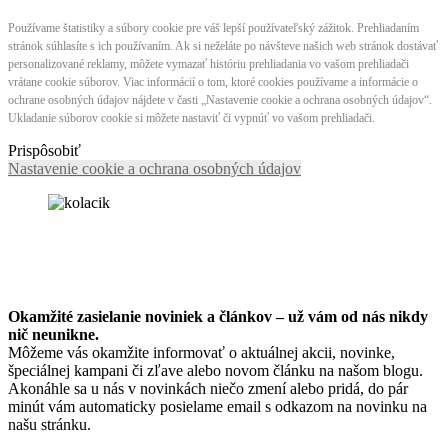
Používame štatistiky a súbory cookie pre váš lepší používateľský zážitok. Prehliadaním
stránok súhlasíte s ich používaním. Ak si neželáte po návšteve našich web stránok dostávať
personalizované reklamy, môžete vymazať históriu prehliadania vo vašom prehliadači
vrátane cookie súborov. Viac informácií o tom, ktoré cookies používame a informácie o
ochrane osobných údajov nájdete v časti „Nastavenie cookie a ochrana osobných údajov“.
Ukladanie súborov cookie si môžete nastaviť či vypnúť vo vašom prehliadači.
Prispôsobiť
Nastavenie cookie a ochrana osobných údajov
Okamžité zasielanie noviniek a článkov – u
ž vám od nás nikdy
nič neunikne.
Môžeme vás okamžite informovať o aktuálnej akcii, novinke,
špeciálnej kampani či zľave alebo novom článku na našom blogu.
Akonáhle sa u nás v novinkách niečo zmení alebo pridá, do pár
minút vám automaticky posielame email s odkazom na novinku na
našu stránku.