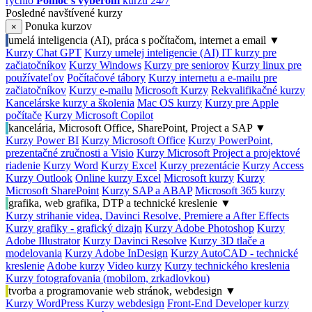
rýchlo
Pomoc s výberom
kurzu 24/7
Posledné navštívené kurzy
Ponuka kurzov
×
umelá inteligencia (AI), práca s počítačom, internet a email
▼
Kurzy Chat GPT
Kurzy umelej inteligencie (AI)
IT kurzy pre
začiatočníkov
Kurzy Windows
Kurzy pre seniorov
Kurzy linux pre
používateľov
Počítačové tábory
Kurzy internetu a e-mailu pre
začiatočníkov
Kurzy e-mailu
Microsoft Kurzy
Rekvalifikačné kurzy
Kancelárske kurzy a školenia
Mac OS kurzy
Kurzy pre Apple
počítače
Kurzy Microsoft Copilot
kancelária, Microsoft Office, SharePoint, Project a SAP
▼
Kurzy Power BI
Kurzy Microsoft Office
Kurzy PowerPoint,
prezentačné zručnosti a Visio
Kurzy Microsoft Project a projektové
riadenie
Kurzy Word
Kurzy Excel
Kurzy prezentácie
Kurzy Access
Kurzy Outlook
Online kurzy Excel
Microsoft kurzy
Kurzy
Microsoft SharePoint
Kurzy SAP a ABAP
Microsoft 365 kurzy
grafika, web grafika, DTP a technické kreslenie
▼
Kurzy strihanie videa, Davinci Resolve, Premiere a After Effects
Kurzy grafiky - grafický dizajn
Kurzy Adobe Photoshop
Kurzy
Adobe Illustrator
Kurzy Davinci Resolve
Kurzy 3D tlače a
modelovania
Kurzy Adobe InDesign
Kurzy AutoCAD - technické
kreslenie
Adobe kurzy
Video kurzy
Kurzy technického kreslenia
Kurzy fotografovania (mobilom, zrkadlovkou)
tvorba a programovanie web stránok, webdesign
▼
Kurzy WordPress
Kurzy webdesign
Front-End Developer kurzy