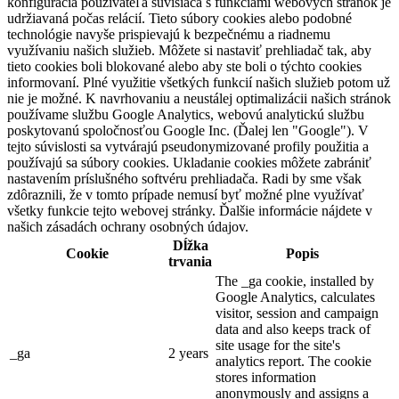
konfigurácia používateľa súvisiaca s funkciami webových stránok je
udržiavaná počas relácií. Tieto súbory cookies alebo podobné
technológie navyše prispievajú k bezpečnému a riadnemu
využívaniu našich služieb. Môžete si nastaviť prehliadač tak, aby
tieto cookies boli blokované alebo aby ste boli o týchto cookies
informovaní. Plné využitie všetkých funkcií našich služieb potom už
nie je možné. K navrhovaniu a neustálej optimalizácii našich stránok
používame službu Google Analytics, webovú analytickú službu
poskytovanú spoločnosťou Google Inc. (Ďalej len "Google"). V
tejto súvislosti sa vytvárajú pseudonymizované profily použitia a
používajú sa súbory cookies. Ukladanie cookies môžete zabrániť
nastavením príslušného softvéru prehliadača. Radi by sme však
zdôraznili, že v tomto prípade nemusí byť možné plne využívať
všetky funkcie tejto webovej stránky. Ďalšie informácie nájdete v
našich zásadách ochrany osobných údajov.
Dĺžka
Cookie
Popis
trvania
The _ga cookie, installed by
Google Analytics, calculates
visitor, session and campaign
data and also keeps track of
site usage for the site's
_ga
2 years
analytics report. The cookie
stores information
anonymously and assigns a