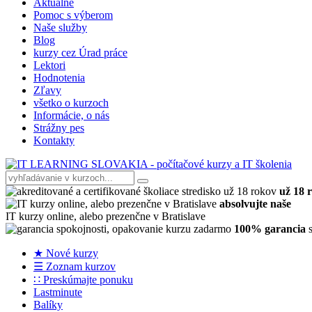
Aktuálne
Pomoc s výberom
Naše služby
Blog
kurzy cez Úrad práce
Lektori
Hodnotenia
Zľavy
všetko o kurzoch
Informácie, o nás
Strážny pes
Kontakty
už 18 
absolvujte naše
IT kurzy online, alebo prezenčne v Bratislave
100% garancia
s
★ Nové kurzy
☰ Zoznam kurzov
∷ Preskúmajte ponuku
Lastminute
Balíky