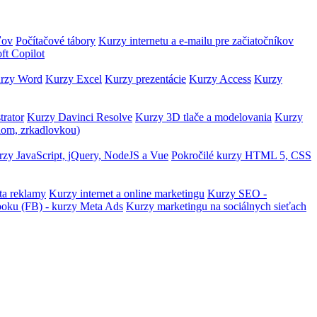
ľov
Počítačové tábory
Kurzy internetu a e-mailu pre začiatočníkov
ft Copilot
rzy Word
Kurzy Excel
Kurzy prezentácie
Kurzy Access
Kurzy
trator
Kurzy Davinci Resolve
Kurzy 3D tlače a modelovania
Kurzy
lom, zrkadlovkou)
zy JavaScript, jQuery, NodeJS a Vue
Pokročilé kurzy HTML 5, CSS
ta reklamy
Kurzy internet a online marketingu
Kurzy SEO -
ooku (FB) - kurzy Meta Ads
Kurzy marketingu na sociálnych sieťach