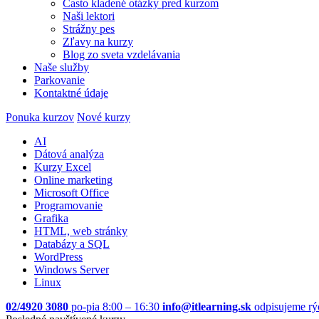
Často kladené otázky pred kurzom
Naši lektori
Strážny pes
Zľavy na kurzy
Blog zo sveta vzdelávania
Naše služby
Parkovanie
Kontaktné údaje
Ponuka kurzov
Nové kurzy
AI
Dátová analýza
Kurzy Excel
Online marketing
Microsoft Office
Programovanie
Grafika
HTML, web stránky
Databázy a SQL
WordPress
Windows Server
Linux
02/4920 3080
po-pia 8:00 – 16:30
info@itlearning.sk
odpisujeme rý