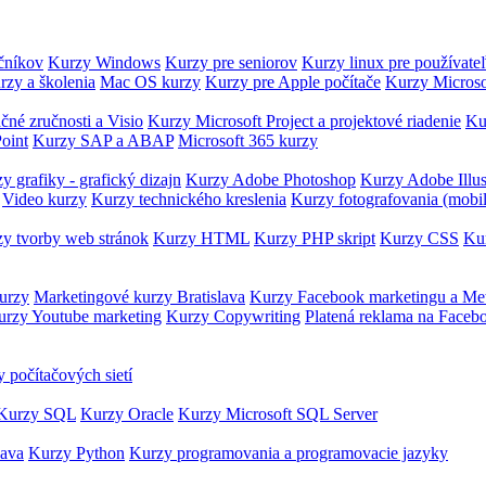
očníkov
Kurzy Windows
Kurzy pre seniorov
Kurzy linux pre používate
rzy a školenia
Mac OS kurzy
Kurzy pre Apple počítače
Kurzy Microso
čné zručnosti a Visio
Kurzy Microsoft Project a projektové riadenie
Ku
oint
Kurzy SAP a ABAP
Microsoft 365 kurzy
y grafiky - grafický dizajn
Kurzy Adobe Photoshop
Kurzy Adobe Illus
Video kurzy
Kurzy technického kreslenia
Kurzy fotografovania (mobi
y tvorby web stránok
Kurzy HTML
Kurzy PHP skript
Kurzy CSS
Kur
urzy
Marketingové kurzy Bratislava
Kurzy Facebook marketingu a Me
urzy Youtube marketing
Kurzy Copywriting
Platená reklama na Faceb
 počítačových sietí
Kurzy SQL
Kurzy Oracle
Kurzy Microsoft SQL Server
Java
Kurzy Python
Kurzy programovania a programovacie jazyky