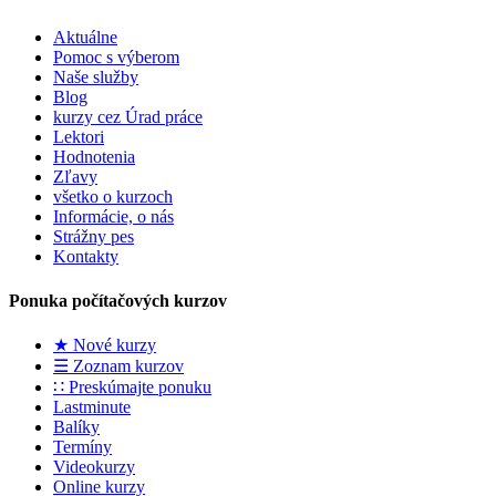
Aktuálne
Pomoc s výberom
Naše služby
Blog
kurzy cez Úrad práce
Lektori
Hodnotenia
Zľavy
všetko o kurzoch
Informácie, o nás
Strážny pes
Kontakty
Ponuka počítačových kurzov
★ Nové kurzy
☰ Zoznam kurzov
∷ Preskúmajte ponuku
Lastminute
Balíky
Termíny
Videokurzy
Online kurzy