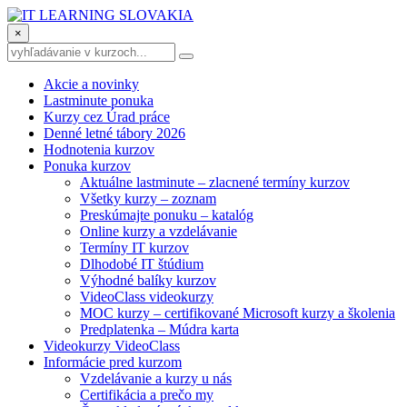
×
Akcie a novinky
Lastminute ponuka
Kurzy cez Úrad práce
Denné letné tábory 2026
Hodnotenia kurzov
Ponuka kurzov
Aktuálne lastminute – zlacnené termíny kurzov
Všetky kurzy – zoznam
Preskúmajte ponuku – katalóg
Online kurzy a vzdelávanie
Termíny IT kurzov
Dlhodobé IT štúdium
Výhodné balíky kurzov
VideoClass videokurzy
MOC kurzy – certifikované Microsoft kurzy a školenia
Predplatenka – Múdra karta
Videokurzy VideoClass
Informácie pred kurzom
Vzdelávanie a kurzy u nás
Certifikácia a prečo my