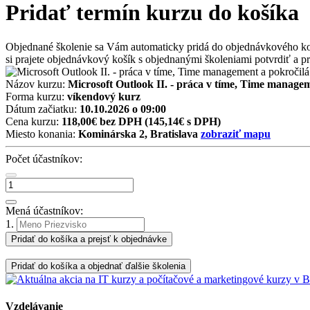
Pridať termín kurzu do košíka
Objednané školenie sa Vám automaticky pridá do objednávkového košíka
si prajete objednávkový košík s objednanými školeniami potvrdiť a prí
Názov kurzu:
Microsoft Outlook II. - práca v tíme, Time manage
Forma kurzu:
víkendový kurz
Dátum začiatku:
10.10.2026 o 09:00
Cena kurzu:
118,00€ bez DPH
(145,14€ s DPH)
Miesto konania:
Kominárska 2, Bratislava
zobraziť mapu
Počet účastníkov:
Mená účastníkov:
1.
Pridať do košíka a prejsť k objednávke
Pridať do košíka a objednať ďalšie školenia
Vzdelávanie