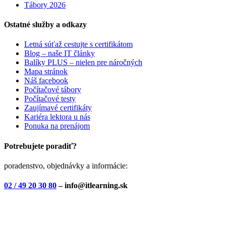
Tábory 2026
Ostatné služby a odkazy
Letná súťaž cestujte s certifikátom
Blog – naše IT články
Balíky PLUS – nielen pre náročných
Mapa stránok
Náš facebook
Počítačové tábory
Počítačové testy
Zaujímavé certifikáty
Kariéra lektora u nás
Ponuka na prenájom
Potrebujete poradiť?
poradenstvo, objednávky a informácie:
02 / 49 20 30 80
– info@itlearning.sk