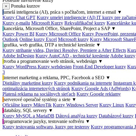
Posledné navštívené kurzy
Ponuka kurzov
×
umelá inteligencia (AI), práca s počítačom, internet a email
▼
Kurzy Chat GPT
Kurzy umelej inteligencie (AI)
IT kurzy pre začiat
Kurzy e-mailu
Microsoft Kurzy
Rekvalifikačné kurzy
Kancelárske ku
kancelária, Microsoft Office, SharePoint, Project a SAP
▼
Kurzy Power BI
Kurzy Microsoft Office
Kurzy PowerPoint, prezenta
Outlook
Online kurzy Excel
Microsoft kurzy
Kurzy Microsoft ShareP
grafika, web grafika, DTP a technické kreslenie
▼
Kurzy strihanie videa, Davinci Resolve, Premiere a After Effects
Kurz
Adobe InDesign
Kurzy AutoCAD - technické kreslenie
Adobe kurzy
tvorba a programovanie web stránok, webdesign
▼
Kurzy WordPress
Kurzy webdesign
Front-End Developer kurzy
Kurz
3
internet marketing a reklama, PPC, Facebook a SEO
▼
Digitálny marketing kurzy
Kurzy podnikania na internete
Instagram k
optimalizácia internetových stránok
Kurzy Google Ads (AdWords)
K
Platená reklama na sociálnych sieťach
Kurzy Google reklamy
serverové operačné systémy a siete
▼
Oficiálne kurzy MikroTik
Kurzy Windows Server
Kurzy Linux
Kurzy
databázy, SQL servery
▼
Kurzy MySQL a MariaDB
Dátová analýza kurzy
Databázové kurzy
programovacie jazyky, testovanie softvéru
▼
Kurzy testovania softwaru, kurzy pre testerov
Kurzy programovania 