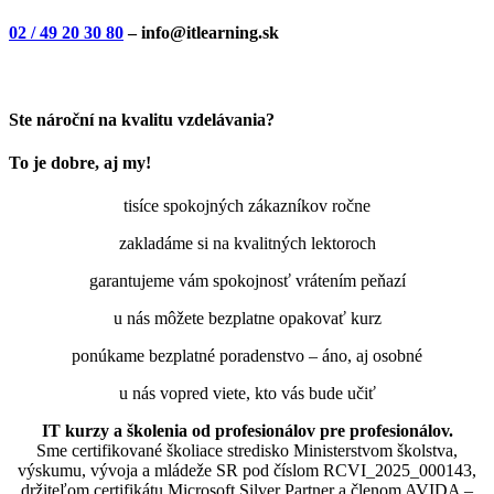
02 / 49 20 30 80
– info@itlearning.sk
Ste nároční na kvalitu vzdelávania?
To je dobre, aj my!
tisíce spokojných zákazníkov ročne
zakladáme si na kvalitných lektoroch
garantujeme vám spokojnosť vrátením peňazí
u nás môžete bezplatne opakovať kurz
ponúkame bezplatné poradenstvo – áno, aj osobné
u nás vopred viete, kto vás bude učiť
IT kurzy a školenia od profesionálov pre profesionálov.
Sme certifikované školiace stredisko Ministerstvom školstva,
výskumu, vývoja a mládeže SR pod číslom RCVI_2025_000143,
držiteľom certifikátu Microsoft Silver Partner a členom AVIDA –