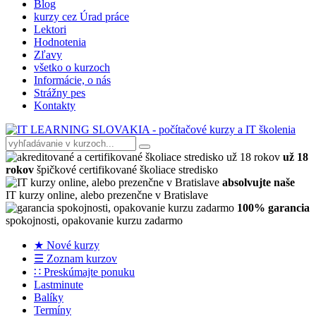
Blog
kurzy cez Úrad práce
Lektori
Hodnotenia
Zľavy
všetko o kurzoch
Informácie, o nás
Strážny pes
Kontakty
už 18
rokov
špičkové certifikované školiace stredisko
absolvujte naše
IT kurzy online, alebo prezenčne v Bratislave
100% garancia
spokojnosti, opakovanie kurzu zadarmo
★ Nové kurzy
☰ Zoznam kurzov
∷ Preskúmajte ponuku
Lastminute
Balíky
Termíny