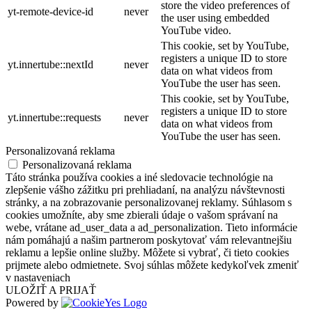
store the video preferences of
yt-remote-device-id
never
the user using embedded
YouTube video.
This cookie, set by YouTube,
registers a unique ID to store
yt.innertube::nextId
never
data on what videos from
YouTube the user has seen.
This cookie, set by YouTube,
registers a unique ID to store
yt.innertube::requests
never
data on what videos from
YouTube the user has seen.
Personalizovaná reklama
Personalizovaná reklama
Táto stránka používa cookies a iné sledovacie technológie na
zlepšenie vášho zážitku pri prehliadaní, na analýzu návštevnosti
stránky, a na zobrazovanie personalizovanej reklamy. Súhlasom s
cookies umožníte, aby sme zbierali údaje o vašom správaní na
webe, vrátane ad_user_data a ad_personalization. Tieto informácie
nám pomáhajú a našim partnerom poskytovať vám relevantnejšiu
reklamu a lepšie online služby. Môžete si vybrať, či tieto cookies
prijmete alebo odmietnete. Svoj súhlas môžete kedykoľvek zmeniť
v nastaveniach
ULOŽIŤ A PRIJAŤ
Powered by