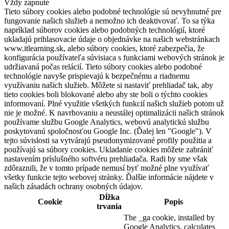
Vždy zapnuté
Tieto súbory cookies alebo podobné technológie sú nevyhnutné pre
fungovanie našich služieb a nemožno ich deaktivovať. To sa týka
napríklad súborov cookies alebo podobných technológií, ktoré
ukladajú prihlasovacie údaje o objednávke na našich webstránkach
www.itlearning.sk, alebo súbory cookies, ktoré zabezpečia, že
konfigurácia používateľa súvisiaca s funkciami webových stránok je
udržiavaná počas relácií. Tieto súbory cookies alebo podobné
technológie navyše prispievajú k bezpečnému a riadnemu
využívaniu našich služieb. Môžete si nastaviť prehliadač tak, aby
tieto cookies boli blokované alebo aby ste boli o týchto cookies
informovaní. Plné využitie všetkých funkcií našich služieb potom už
nie je možné. K navrhovaniu a neustálej optimalizácii našich stránok
používame službu Google Analytics, webovú analytickú službu
poskytovanú spoločnosťou Google Inc. (Ďalej len "Google"). V
tejto súvislosti sa vytvárajú pseudonymizované profily použitia a
používajú sa súbory cookies. Ukladanie cookies môžete zabrániť
nastavením príslušného softvéru prehliadača. Radi by sme však
zdôraznili, že v tomto prípade nemusí byť možné plne využívať
všetky funkcie tejto webovej stránky. Ďalšie informácie nájdete v
našich zásadách ochrany osobných údajov.
Dĺžka
Cookie
Popis
trvania
The _ga cookie, installed by
Google Analytics, calculates