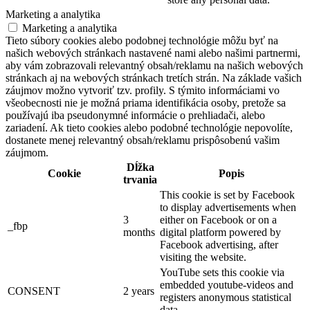
Marketing a analytika
Marketing a analytika
Tieto súbory cookies alebo podobnej technológie môžu byť na
našich webových stránkach nastavené nami alebo našimi partnermi,
aby vám zobrazovali relevantný obsah/reklamu na našich webových
stránkach aj na webových stránkach tretích strán. Na základe vašich
záujmov možno vytvoriť tzv. profily. S týmito informáciami vo
všeobecnosti nie je možná priama identifikácia osoby, pretože sa
používajú iba pseudonymné informácie o prehliadači, alebo
zariadení. Ak tieto cookies alebo podobné technológie nepovolíte,
dostanete menej relevantný obsah/reklamu prispôsobenú vašim
záujmom.
Dĺžka
Cookie
Popis
trvania
This cookie is set by Facebook
to display advertisements when
3
either on Facebook or on a
_fbp
months
digital platform powered by
Facebook advertising, after
visiting the website.
YouTube sets this cookie via
embedded youtube-videos and
CONSENT
2 years
registers anonymous statistical
data.