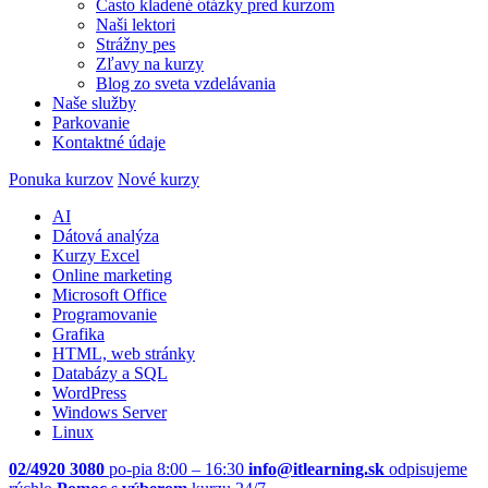
Často kladené otázky pred kurzom
Naši lektori
Strážny pes
Zľavy na kurzy
Blog zo sveta vzdelávania
Naše služby
Parkovanie
Kontaktné údaje
Ponuka kurzov
Nové kurzy
AI
Dátová analýza
Kurzy Excel
Online marketing
Microsoft Office
Programovanie
Grafika
HTML, web stránky
Databázy a SQL
WordPress
Windows Server
Linux
02/4920 3080
po-pia 8:00 – 16:30
info@itlearning.sk
odpisujeme