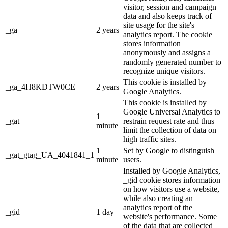
visitor, session and campaign
data and also keeps track of
site usage for the site's
_ga
2 years
analytics report. The cookie
stores information
anonymously and assigns a
randomly generated number to
recognize unique visitors.
This cookie is installed by
_ga_4H8KDTW0CE
2 years
Google Analytics.
This cookie is installed by
Google Universal Analytics to
1
_gat
restrain request rate and thus
minute
limit the collection of data on
high traffic sites.
1
Set by Google to distinguish
_gat_gtag_UA_4041841_1
minute
users.
Installed by Google Analytics,
_gid cookie stores information
on how visitors use a website,
while also creating an
analytics report of the
_gid
1 day
website's performance. Some
of the data that are collected