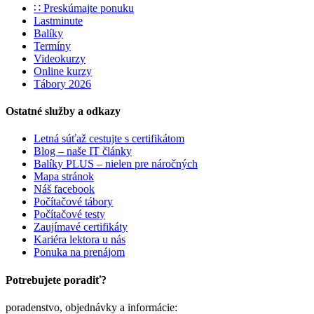
∷ Preskúmajte ponuku
Lastminute
Balíky
Termíny
Videokurzy
Online kurzy
Tábory 2026
Ostatné služby a odkazy
Letná súťaž cestujte s certifikátom
Blog – naše IT články
Balíky PLUS – nielen pre náročných
Mapa stránok
Náš facebook
Počítačové tábory
Počítačové testy
Zaujímavé certifikáty
Kariéra lektora u nás
Ponuka na prenájom
Potrebujete poradiť?
poradenstvo, objednávky a informácie: