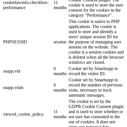
cookielawinfo-checkbox-
11
cookie is used to store the user
performance
months
consent for the cookies in the
category "Performance".
This cookie is native to PHP
applications. The cookie is
used to store and identify a
users' unique session ID for
PHPSESSID
session
the purpose of managing user
session on the website. The
cookie is a session cookies and
is deleted when all the browser
windows are closed.
6
Cookie set by Smartsupp to
ssupp.vid
months
record the visitor ID.
Cookie set by Smartsupp to
6
record the number of previous
ssupp.visits
months
visits, necessary to track
automatic messages.
The cookie is set by the
GDPR Cookie Consent plugin
11
and is used to store whether or
viewed_cookie_policy
months
not user has consented to the
use of cookies. It does not
store any personal data.