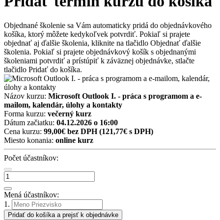
Pridať termín kurzu do košíka
Objednané školenie sa Vám automaticky pridá do objednávkového
košíka, ktorý môžete kedykoľvek potvrdiť. Pokiaľ si prajete
objednať aj ďalšie školenia, kliknite na tlačidlo Objednať ďalšie
školenia. Pokiaľ si prajete objednávkový košík s objednanými
školeniami potvrdiť a prístúpiť k záväznej objednávke, stlačte
tlačidlo Pridať do košíka.
Názov kurzu:
Microsoft Outlook I. - práca s programom a e-
mailom, kalendár, úlohy a kontakty
Forma kurzu:
večerný kurz
Dátum začiatku:
04.12.2026 o 16:00
Cena kurzu:
99,00€ bez DPH
(121,77€ s DPH)
Miesto konania:
online kurz
Počet účastníkov:
Mená účastníkov:
1.
Pridať do košíka a prejsť k objednávke