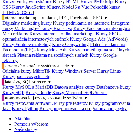
Kurzy tvorby web stránok
Kurzy HTML
Kurzy PHP skript
Kurzy
CSS
Kurzy JavaScript, jQuery, NodeJS a Vue
Pokročilé kurzy
HTML 5, CSS 3
internet marketing a reklama, PPC, Facebook a SEO
▼
Digitálny marketing kurzy
Kurzy podnikania na internete
Instagram
kurzy
Marketingové kurzy Bratislava
Kurzy Facebook marketingu a
Meta reklamy
Kurzy internet a online marketingu
Kurzy SEO -
optimalizácia internetových stránok
Kurzy Google Ads (AdWords)
Kurzy Youtube marketing
Kurzy Copywriting
Platená reklama na
Facebooku (FB) - kurzy Meta Ads
Kurzy marketingu na sociálnych
sieťach
Platená reklama na sociálnych sieťach
Kurzy Google
reklamy
serverové operačné systémy a siete
▼
Oficiálne kurzy MikroTik
Kurzy Windows Server
Kurzy Linux
Kurzy počítačových sietí
databázy, SQL servery
▼
Kurzy MySQL a MariaDB
Dátová analýza kurzy
Databázové kurzy
Kurzy SQL
Kurzy Oracle
Kurzy Microsoft SQL Server
programovacie jazyky, testovanie softvéru
▼
Kurzy testovania softwaru, kurzy pre testerov
Kurzy programovania
Java
Kurzy Python
Kurzy programovania a programovacie jazyky
Aktuálne
Pomoc s výberom
Naše služby