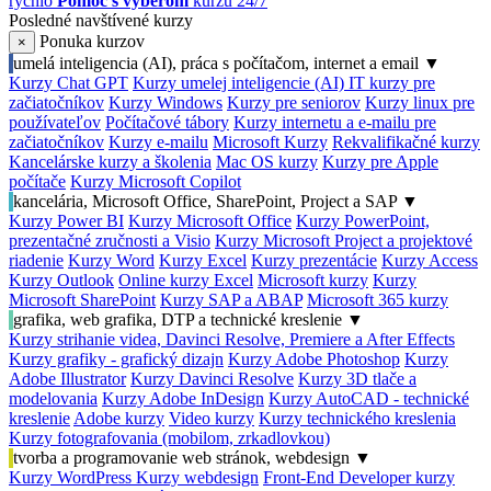
rýchlo
Pomoc s výberom
kurzu 24/7
Posledné navštívené kurzy
Ponuka kurzov
×
umelá inteligencia (AI), práca s počítačom, internet a email
▼
Kurzy Chat GPT
Kurzy umelej inteligencie (AI)
IT kurzy pre
začiatočníkov
Kurzy Windows
Kurzy pre seniorov
Kurzy linux pre
používateľov
Počítačové tábory
Kurzy internetu a e-mailu pre
začiatočníkov
Kurzy e-mailu
Microsoft Kurzy
Rekvalifikačné kurzy
Kancelárske kurzy a školenia
Mac OS kurzy
Kurzy pre Apple
počítače
Kurzy Microsoft Copilot
kancelária, Microsoft Office, SharePoint, Project a SAP
▼
Kurzy Power BI
Kurzy Microsoft Office
Kurzy PowerPoint,
prezentačné zručnosti a Visio
Kurzy Microsoft Project a projektové
riadenie
Kurzy Word
Kurzy Excel
Kurzy prezentácie
Kurzy Access
Kurzy Outlook
Online kurzy Excel
Microsoft kurzy
Kurzy
Microsoft SharePoint
Kurzy SAP a ABAP
Microsoft 365 kurzy
grafika, web grafika, DTP a technické kreslenie
▼
Kurzy strihanie videa, Davinci Resolve, Premiere a After Effects
Kurzy grafiky - grafický dizajn
Kurzy Adobe Photoshop
Kurzy
Adobe Illustrator
Kurzy Davinci Resolve
Kurzy 3D tlače a
modelovania
Kurzy Adobe InDesign
Kurzy AutoCAD - technické
kreslenie
Adobe kurzy
Video kurzy
Kurzy technického kreslenia
Kurzy fotografovania (mobilom, zrkadlovkou)
tvorba a programovanie web stránok, webdesign
▼
Kurzy WordPress
Kurzy webdesign
Front-End Developer kurzy