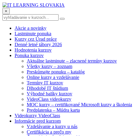
×
Akcie a novinky
Lastminute ponuka
Kurzy cez Úrad práce
Denné letné tábory 2026
Hodnotenia kurzov
Ponuka kurzov
Aktuálne lastminute – zlacnené termíny kurzov
Všetky kurzy – zoznam
Preskúmajte ponuku – katalóg
Online kurzy a vzdelávanie
Termíny IT kurzov
Dlhodobé IT štúdium
Výhodné balíky kurzov
VideoClass videokurzy
MOC kurzy – certifikované Microsoft kurzy a školenia
Predplatenka – Múdra karta
Videokurzy VideoClass
Informácie pred kurzom
Vzdelávanie a kurzy u nás
Certifikácia a prečo my