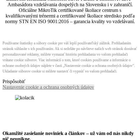
Ambasádora vzdelávania dospelých na Slovensku i v zahraničí.​​​​​​​​​​​​​​​​
Oficiálne MikroTik certifikované školiace centrum s
kvalifikovanými trénermi ​​​​​​​​​​a certifikované školiace stredisko podľa
normy STN EN ISO 9001:2016 – garancia kvality vo vzdelávaní.
Používame štatistiky a súbory cookie pre váš lepší používateľský zážitok. Prehliadaním
stránok súhlasíte s ich používaním. Ak si neželáte po návšteve našich web stránok dostávať
personalizované reklamy, môžete vymazať históriu prehliadania vo vašom prehliadači
vrátane cookie súborov. Viac informácií o tom, ktoré cookies používame a informácie o
ochrane osobných údajov nájdete v časti „Nastavenie cookie a ochrana osobných údajov“.
Ukladanie súborov cookie si môžete nastaviť či vypnúť vo vašom prehliadači.
Prispôsobiť
Nastavenie cookie a ochrana osobných údajov
Okamžité zasielanie noviniek a článkov – u
ž vám od nás nikdy
nič neunikne.