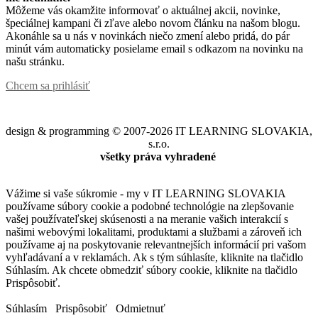
Môžeme vás okamžite informovať o aktuálnej akcii, novinke,
špeciálnej kampani či zľave alebo novom článku na našom blogu.
Akonáhle sa u nás v novinkách niečo zmení alebo pridá, do pár
minút vám automaticky posielame email s odkazom na novinku na
našu stránku.
Chcem sa prihlásiť
design & programming © 2007-2026 IT LEARNING SLOVAKIA,
s.r.o.
všetky práva vyhradené
Vážime si vaše súkromie - my v IT LEARNING SLOVAKIA
používame súbory cookie a podobné technológie na zlepšovanie
vašej používateľskej skúsenosti a na meranie vašich interakcií s
našimi webovými lokalitami, produktami a službami a zároveň ich
používame aj na poskytovanie relevantnejších informácií pri vašom
vyhľadávaní a v reklamách. Ak s tým súhlasíte, kliknite na tlačidlo
Súhlasím. Ak chcete obmedziť súbory cookie, kliknite na tlačidlo
Prispôsobiť.
Súhlasím
Prispôsobiť
Odmietnuť