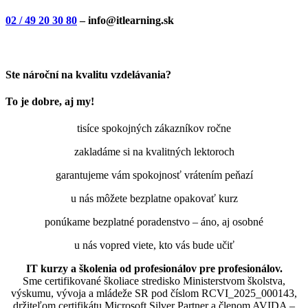
02 / 49 20 30 80
– info@itlearning.sk
Ste nároční na kvalitu vzdelávania?
To je dobre, aj my!
tisíce spokojných zákazníkov ročne
zakladáme si na kvalitných lektoroch
garantujeme vám spokojnosť vrátením peňazí
u nás môžete bezplatne opakovať kurz
ponúkame bezplatné poradenstvo – áno, aj osobné
u nás vopred viete, kto vás bude učiť
IT kurzy a školenia od profesionálov pre profesionálov.
Sme certifikované školiace stredisko Ministerstvom školstva,
výskumu, vývoja a mládeže SR pod číslom RCVI_2025_000143,
držiteľom certifikátu Microsoft Silver Partner a členom AVIDA –