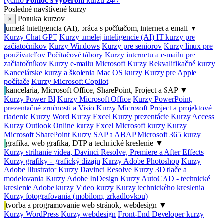
rýchlo
Pomoc s výberom
kurzu 24/7
Posledné navštívené kurzy
Ponuka kurzov
×
umelá inteligencia (AI), práca s počítačom, internet a email
▼
Kurzy Chat GPT
Kurzy umelej inteligencie (AI)
IT kurzy pre
začiatočníkov
Kurzy Windows
Kurzy pre seniorov
Kurzy linux pre
používateľov
Počítačové tábory
Kurzy internetu a e-mailu pre
začiatočníkov
Kurzy e-mailu
Microsoft Kurzy
Rekvalifikačné kurzy
Kancelárske kurzy a školenia
Mac OS kurzy
Kurzy pre Apple
počítače
Kurzy Microsoft Copilot
kancelária, Microsoft Office, SharePoint, Project a SAP
▼
Kurzy Power BI
Kurzy Microsoft Office
Kurzy PowerPoint,
prezentačné zručnosti a Visio
Kurzy Microsoft Project a projektové
riadenie
Kurzy Word
Kurzy Excel
Kurzy prezentácie
Kurzy Access
Kurzy Outlook
Online kurzy Excel
Microsoft kurzy
Kurzy
Microsoft SharePoint
Kurzy SAP a ABAP
Microsoft 365 kurzy
grafika, web grafika, DTP a technické kreslenie
▼
Kurzy strihanie videa, Davinci Resolve, Premiere a After Effects
Kurzy grafiky - grafický dizajn
Kurzy Adobe Photoshop
Kurzy
Adobe Illustrator
Kurzy Davinci Resolve
Kurzy 3D tlače a
modelovania
Kurzy Adobe InDesign
Kurzy AutoCAD - technické
kreslenie
Adobe kurzy
Video kurzy
Kurzy technického kreslenia
Kurzy fotografovania (mobilom, zrkadlovkou)
tvorba a programovanie web stránok, webdesign
▼
Kurzy WordPress
Kurzy webdesign
Front-End Developer kurzy