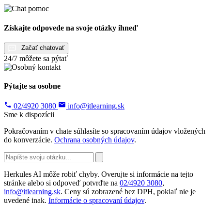
Získajte odpovede na svoje otázky ihneď
Začať chatovať
24/7 môžete sa pýtať
Pýtajte sa osobne
02/4920 3080
info@itlearning.sk
Sme k dispozícii
Pokračovaním v chate súhlasíte so spracovaním údajov vložených
do konverzácie.
Ochrana osobných údajov
.
Herkules AI môže robiť chyby. Overujte si informácie na tejto
stránke alebo si odpoveď potvrďte na
02/4920 3080
,
info@itlearning.sk
. Ceny sú zobrazené bez DPH, pokiaľ nie je
uvedené inak.
Informácie o spracovaní údajov
.