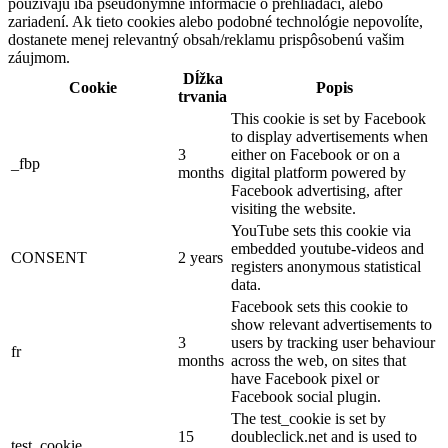
používajú iba pseudonymné informácie o prehliadači, alebo
zariadení. Ak tieto cookies alebo podobné technológie nepovolíte,
dostanete menej relevantný obsah/reklamu prispôsobenú vašim
záujmom.
Dĺžka
Cookie
Popis
trvania
This cookie is set by Facebook
to display advertisements when
3
either on Facebook or on a
_fbp
months
digital platform powered by
Facebook advertising, after
visiting the website.
YouTube sets this cookie via
embedded youtube-videos and
CONSENT
2 years
registers anonymous statistical
data.
Facebook sets this cookie to
show relevant advertisements to
3
users by tracking user behaviour
fr
months
across the web, on sites that
have Facebook pixel or
Facebook social plugin.
The test_cookie is set by
15
doubleclick.net and is used to
test_cookie