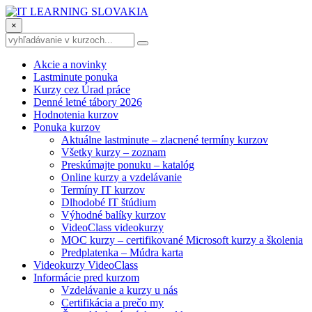
×
Akcie a novinky
Lastminute ponuka
Kurzy cez Úrad práce
Denné letné tábory 2026
Hodnotenia kurzov
Ponuka kurzov
Aktuálne lastminute – zlacnené termíny kurzov
Všetky kurzy – zoznam
Preskúmajte ponuku – katalóg
Online kurzy a vzdelávanie
Termíny IT kurzov
Dlhodobé IT štúdium
Výhodné balíky kurzov
VideoClass videokurzy
MOC kurzy – certifikované Microsoft kurzy a školenia
Predplatenka – Múdra karta
Videokurzy VideoClass
Informácie pred kurzom
Vzdelávanie a kurzy u nás
Certifikácia a prečo my