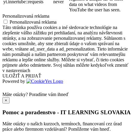
yt.innertube::requests
never
data on what videos from
YouTube the user has seen.
Personalizovaná reklama
Personalizovaná reklama
Táto stránka používa cookies a iné sledovacie technológie na
zlepšenie vášho zážitku pri prehliadaní, na analýzu návštevnosti
stránky, a na zobrazovanie personalizovanej reklamy. Súhlasom s
cookies umožníte, aby sme zbierali údaje o vašom správaní na
webe, vrátane ad_user_data a ad_personalization. Tieto informácie
nám pomáhajú a našim partnerom poskytovať vám relevantnejšiu
reklamu a lepšie online služby. Môžete si vybrať, či tieto cookies
prijmete alebo odmietnete. Svoj súhlas môžete kedykoľvek zmeniť
v nastaveniach
ULOŽIŤ A PRIJAŤ
Powered by
Máte otázky?
Poradíme vám ihneď
×
Pomoc a poradenstvo - IT LEARNING SLOVAKIA
Máte otázky o našich kurzoch, termínoch, financovaní cez úrad
práce alebo firemnom vzdelávaní? Pomôžeme vám hneď.