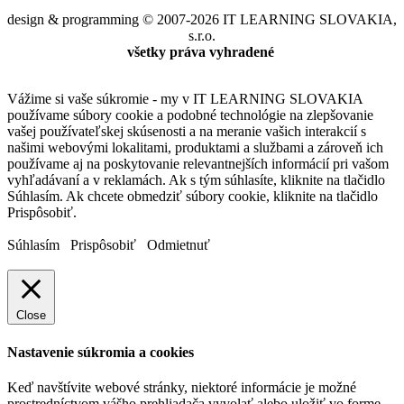
design & programming © 2007-2026 IT LEARNING SLOVAKIA,
s.r.o.
všetky práva vyhradené
Vážime si vaše súkromie - my v IT LEARNING SLOVAKIA
používame súbory cookie a podobné technológie na zlepšovanie
vašej používateľskej skúsenosti a na meranie vašich interakcií s
našimi webovými lokalitami, produktami a službami a zároveň ich
používame aj na poskytovanie relevantnejších informácií pri vašom
vyhľadávaní a v reklamách. Ak s tým súhlasíte, kliknite na tlačidlo
Súhlasím. Ak chcete obmedziť súbory cookie, kliknite na tlačidlo
Prispôsobiť.
Súhlasím
Prispôsobiť
Odmietnuť
Close
Nastavenie súkromia a cookies
Keď navštívite webové stránky, niektoré informácie je možné
prostredníctvom vášho prehliadača vyvolať alebo uložiť vo forme