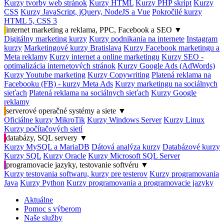
Kurzy tvorby web stránok
Kurzy HTML
Kurzy PHP skript
Kurzy
CSS
Kurzy JavaScript, jQuery, NodeJS a Vue
Pokročilé kurzy
HTML 5, CSS 3
internet marketing a reklama, PPC, Facebook a SEO
▼
Digitálny marketing kurzy
Kurzy podnikania na internete
Instagram
kurzy
Marketingové kurzy Bratislava
Kurzy Facebook marketingu a
Meta reklamy
Kurzy internet a online marketingu
Kurzy SEO -
optimalizácia internetových stránok
Kurzy Google Ads (AdWords)
Kurzy Youtube marketing
Kurzy Copywriting
Platená reklama na
Facebooku (FB) - kurzy Meta Ads
Kurzy marketingu na sociálnych
sieťach
Platená reklama na sociálnych sieťach
Kurzy Google
reklamy
serverové operačné systémy a siete
▼
Oficiálne kurzy MikroTik
Kurzy Windows Server
Kurzy Linux
Kurzy počítačových sietí
databázy, SQL servery
▼
Kurzy MySQL a MariaDB
Dátová analýza kurzy
Databázové kurzy
Kurzy SQL
Kurzy Oracle
Kurzy Microsoft SQL Server
programovacie jazyky, testovanie softvéru
▼
Kurzy testovania softwaru, kurzy pre testerov
Kurzy programovania
Java
Kurzy Python
Kurzy programovania a programovacie jazyky
Aktuálne
Pomoc s výberom
Naše služby