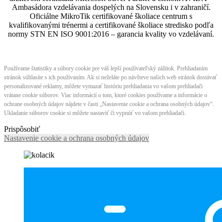
Ambasádora vzdelávania dospelých na Slovensku i v zahraničí.​​​​​​​​​​​​​​​​
Oficiálne MikroTik certifikované školiace centrum s
kvalifikovanými trénermi ​​​​​​​​​​a certifikované školiace stredisko podľa
normy STN EN ISO 9001:2016 – garancia kvality vo vzdelávaní.
Používame štatistiky a súbory cookie pre váš lepší používateľský zážitok. Prehliadaním
stránok súhlasíte s ich používaním. Ak si neželáte po návšteve našich web stránok dostávať
personalizované reklamy, môžete vymazať históriu prehliadania vo vašom prehliadači
vrátane cookie súborov. Viac informácií o tom, ktoré cookies používame a informácie o
ochrane osobných údajov nájdete v časti „Nastavenie cookie a ochrana osobných údajov“.
Ukladanie súborov cookie si môžete nastaviť či vypnúť vo vašom prehliadači.
Prispôsobiť
Nastavenie cookie a ochrana osobných údajov