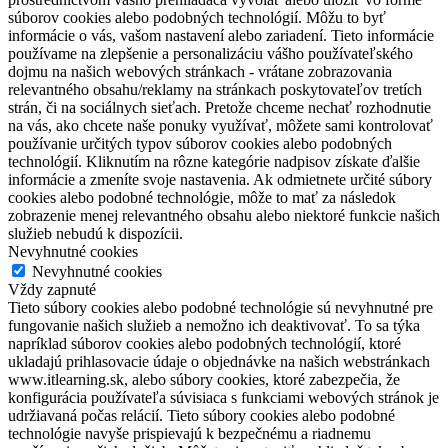
súborov cookies alebo podobných technológií. Môžu to byť
informácie o vás, vašom nastavení alebo zariadení. Tieto informácie
používame na zlepšenie a personalizáciu vášho používateľského
dojmu na našich webových stránkach - vrátane zobrazovania
relevantného obsahu/reklamy na stránkach poskytovateľov tretích
strán, či na sociálnych sieťach. Pretože chceme nechať rozhodnutie
na vás, ako chcete naše ponuky využívať, môžete sami kontrolovať
používanie určitých typov súborov cookies alebo podobných
technológií. Kliknutím na rôzne kategórie nadpisov získate ďalšie
informácie a zmeníte svoje nastavenia. Ak odmietnete určité súbory
cookies alebo podobné technológie, môže to mať za následok
zobrazenie menej relevantného obsahu alebo niektoré funkcie našich
služieb nebudú k dispozícii.
Nevyhnutné cookies
Nevyhnutné cookies
Vždy zapnuté
Tieto súbory cookies alebo podobné technológie sú nevyhnutné pre
fungovanie našich služieb a nemožno ich deaktivovať. To sa týka
napríklad súborov cookies alebo podobných technológií, ktoré
ukladajú prihlasovacie údaje o objednávke na našich webstránkach
www.itlearning.sk, alebo súbory cookies, ktoré zabezpečia, že
konfigurácia používateľa súvisiaca s funkciami webových stránok je
udržiavaná počas relácií. Tieto súbory cookies alebo podobné
technológie navyše prispievajú k bezpečnému a riadnemu