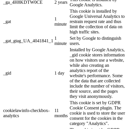
_ga_4H8KDTW0CE
2 years
Google Analytics.
This cookie is installed by
Google Universal Analytics to
1
_gat
restrain request rate and thus
minute
limit the collection of data on
high traffic sites.
1
Set by Google to distinguish
_gat_gtag_UA_4041841_1
minute
users.
Installed by Google Analytics,
_gid cookie stores information
on how visitors use a website,
while also creating an
analytics report of the
_gid
1 day
website's performance. Some
of the data that are collected
include the number of visitors,
their source, and the pages
they visit anonymously.
This cookie is set by GDPR
Cookie Consent plugin. The
cookielawinfo-checkbox-
11
cookie is used to store the user
analytics
months
consent for the cookies in the
category "Analytics".