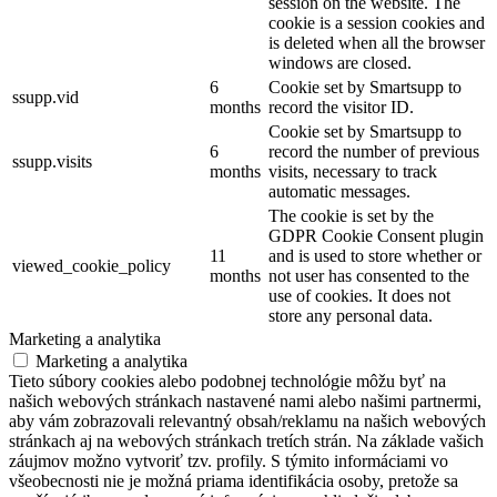
session on the website. The
cookie is a session cookies and
is deleted when all the browser
windows are closed.
6
Cookie set by Smartsupp to
ssupp.vid
months
record the visitor ID.
Cookie set by Smartsupp to
6
record the number of previous
ssupp.visits
months
visits, necessary to track
automatic messages.
The cookie is set by the
GDPR Cookie Consent plugin
11
and is used to store whether or
viewed_cookie_policy
months
not user has consented to the
use of cookies. It does not
store any personal data.
Marketing a analytika
Marketing a analytika
Tieto súbory cookies alebo podobnej technológie môžu byť na
našich webových stránkach nastavené nami alebo našimi partnermi,
aby vám zobrazovali relevantný obsah/reklamu na našich webových
stránkach aj na webových stránkach tretích strán. Na základe vašich
záujmov možno vytvoriť tzv. profily. S týmito informáciami vo
všeobecnosti nie je možná priama identifikácia osoby, pretože sa