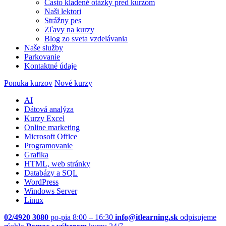
Často kladené otázky pred kurzom
Naši lektori
Strážny pes
Zľavy na kurzy
Blog zo sveta vzdelávania
Naše služby
Parkovanie
Kontaktné údaje
Ponuka kurzov
Nové kurzy
AI
Dátová analýza
Kurzy Excel
Online marketing
Microsoft Office
Programovanie
Grafika
HTML, web stránky
Databázy a SQL
WordPress
Windows Server
Linux
02/4920 3080
po-pia 8:00 – 16:30
info@itlearning.sk
odpisujeme