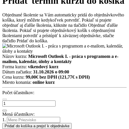
Pridať termín kurzu do košíka
Objednané školenie sa Vám automaticky pridá do objednávkového
košíka, ktorý môžete kedykoľvek potvrdiť. Pokiaľ si prajete
objednať aj ďalšie školenia, kliknite na tlačidlo Objednať ďalšie
školenia. Pokiaľ si prajete objednávkový košík s objednanými
školeniami potvrdiť a prístúpiť k záväznej objednávke, stlačte
tlačidlo Pridať do košíka.
Názov kurzu:
Microsoft Outlook I. - práca s programom a e-
mailom, kalendár, úlohy a kontakty
Forma kurzu:
víkendový kurz
Dátum začiatku:
31.10.2026 o 09:00
Cena kurzu:
99,00€ bez DPH
(121,77€ s DPH)
Miesto konania:
online kurz
Počet účastníkov:
Mená účastníkov:
1.
Pridať do košíka a prejsť k objednávke