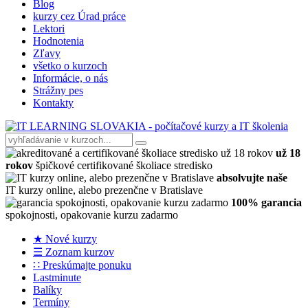
Blog
kurzy cez Úrad práce
Lektori
Hodnotenia
Zľavy
všetko o kurzoch
Informácie, o nás
Strážny pes
Kontakty
už 18
rokov
špičkové certifikované školiace stredisko
absolvujte naše
IT kurzy online, alebo prezenčne v Bratislave
100% garancia
spokojnosti, opakovanie kurzu zadarmo
★ Nové kurzy
☰ Zoznam kurzov
∷ Preskúmajte ponuku
Lastminute
Balíky
Termíny