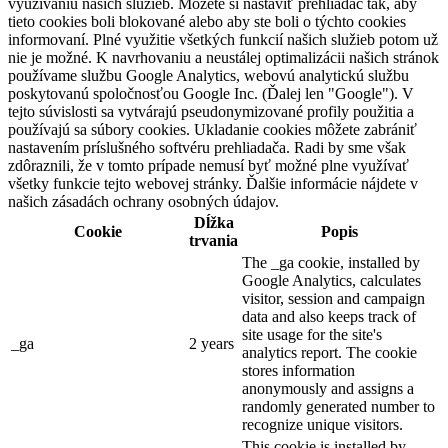
využívaniu našich služieb. Môžete si nastaviť prehliadač tak, aby
tieto cookies boli blokované alebo aby ste boli o týchto cookies
informovaní. Plné využitie všetkých funkcií našich služieb potom už
nie je možné. K navrhovaniu a neustálej optimalizácii našich stránok
používame službu Google Analytics, webovú analytickú službu
poskytovanú spoločnosťou Google Inc. (Ďalej len "Google"). V
tejto súvislosti sa vytvárajú pseudonymizované profily použitia a
používajú sa súbory cookies. Ukladanie cookies môžete zabrániť
nastavením príslušného softvéru prehliadača. Radi by sme však
zdôraznili, že v tomto prípade nemusí byť možné plne využívať
všetky funkcie tejto webovej stránky. Ďalšie informácie nájdete v
našich zásadách ochrany osobných údajov.
Dĺžka
Cookie
Popis
trvania
The _ga cookie, installed by
Google Analytics, calculates
visitor, session and campaign
data and also keeps track of
site usage for the site's
_ga
2 years
analytics report. The cookie
stores information
anonymously and assigns a
randomly generated number to
recognize unique visitors.
This cookie is installed by