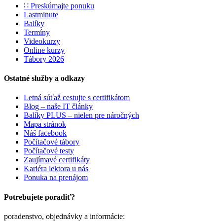
∷ Preskúmajte ponuku
Lastminute
Balíky
Termíny
Videokurzy
Online kurzy
Tábory 2026
Ostatné služby a odkazy
Letná súťaž cestujte s certifikátom
Blog – naše IT články
Balíky PLUS – nielen pre náročných
Mapa stránok
Náš facebook
Počítačové tábory
Počítačové testy
Zaujímavé certifikáty
Kariéra lektora u nás
Ponuka na prenájom
Potrebujete poradiť?
poradenstvo, objednávky a informácie: