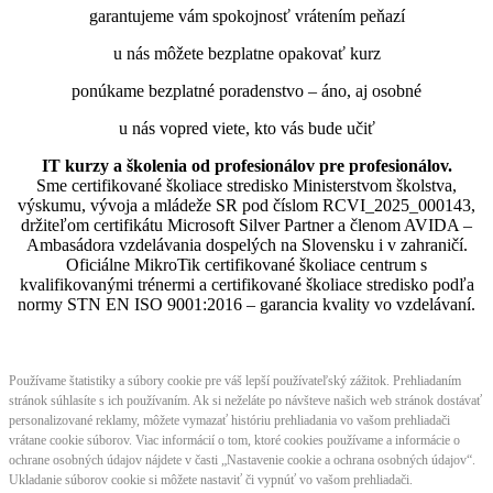
garantujeme vám spokojnosť vrátením peňazí
u nás môžete bezplatne opakovať kurz
ponúkame bezplatné poradenstvo – áno, aj osobné
u nás vopred viete, kto vás bude učiť
IT kurzy a školenia od profesionálov pre profesionálov.
Sme certifikované školiace stredisko Ministerstvom školstva,
výskumu, vývoja a mládeže SR pod číslom RCVI_2025_000143,
držiteľom certifikátu Microsoft Silver Partner a členom AVIDA –
Ambasádora vzdelávania dospelých na Slovensku i v zahraničí.​​​​​​​​​​​​​​​​
Oficiálne MikroTik certifikované školiace centrum s
kvalifikovanými trénermi ​​​​​​​​​​a certifikované školiace stredisko podľa
normy STN EN ISO 9001:2016 – garancia kvality vo vzdelávaní.
Používame štatistiky a súbory cookie pre váš lepší používateľský zážitok. Prehliadaním
stránok súhlasíte s ich používaním. Ak si neželáte po návšteve našich web stránok dostávať
personalizované reklamy, môžete vymazať históriu prehliadania vo vašom prehliadači
vrátane cookie súborov. Viac informácií o tom, ktoré cookies používame a informácie o
ochrane osobných údajov nájdete v časti „Nastavenie cookie a ochrana osobných údajov“.
Ukladanie súborov cookie si môžete nastaviť či vypnúť vo vašom prehliadači.