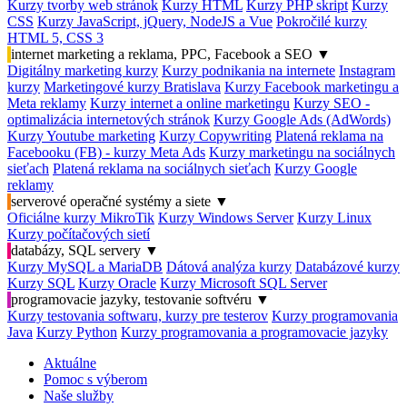
Kurzy tvorby web stránok
Kurzy HTML
Kurzy PHP skript
Kurzy
CSS
Kurzy JavaScript, jQuery, NodeJS a Vue
Pokročilé kurzy
HTML 5, CSS 3
internet marketing a reklama, PPC, Facebook a SEO
▼
Digitálny marketing kurzy
Kurzy podnikania na internete
Instagram
kurzy
Marketingové kurzy Bratislava
Kurzy Facebook marketingu a
Meta reklamy
Kurzy internet a online marketingu
Kurzy SEO -
optimalizácia internetových stránok
Kurzy Google Ads (AdWords)
Kurzy Youtube marketing
Kurzy Copywriting
Platená reklama na
Facebooku (FB) - kurzy Meta Ads
Kurzy marketingu na sociálnych
sieťach
Platená reklama na sociálnych sieťach
Kurzy Google
reklamy
serverové operačné systémy a siete
▼
Oficiálne kurzy MikroTik
Kurzy Windows Server
Kurzy Linux
Kurzy počítačových sietí
databázy, SQL servery
▼
Kurzy MySQL a MariaDB
Dátová analýza kurzy
Databázové kurzy
Kurzy SQL
Kurzy Oracle
Kurzy Microsoft SQL Server
programovacie jazyky, testovanie softvéru
▼
Kurzy testovania softwaru, kurzy pre testerov
Kurzy programovania
Java
Kurzy Python
Kurzy programovania a programovacie jazyky
Aktuálne
Pomoc s výberom
Naše služby