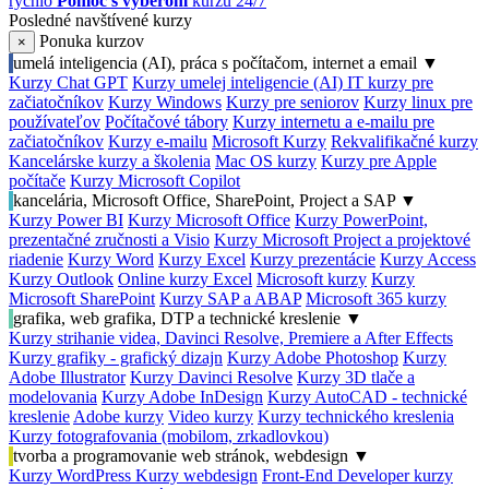
rýchlo
Pomoc s výberom
kurzu 24/7
Posledné navštívené kurzy
Ponuka kurzov
×
umelá inteligencia (AI), práca s počítačom, internet a email
▼
Kurzy Chat GPT
Kurzy umelej inteligencie (AI)
IT kurzy pre
začiatočníkov
Kurzy Windows
Kurzy pre seniorov
Kurzy linux pre
používateľov
Počítačové tábory
Kurzy internetu a e-mailu pre
začiatočníkov
Kurzy e-mailu
Microsoft Kurzy
Rekvalifikačné kurzy
Kancelárske kurzy a školenia
Mac OS kurzy
Kurzy pre Apple
počítače
Kurzy Microsoft Copilot
kancelária, Microsoft Office, SharePoint, Project a SAP
▼
Kurzy Power BI
Kurzy Microsoft Office
Kurzy PowerPoint,
prezentačné zručnosti a Visio
Kurzy Microsoft Project a projektové
riadenie
Kurzy Word
Kurzy Excel
Kurzy prezentácie
Kurzy Access
Kurzy Outlook
Online kurzy Excel
Microsoft kurzy
Kurzy
Microsoft SharePoint
Kurzy SAP a ABAP
Microsoft 365 kurzy
grafika, web grafika, DTP a technické kreslenie
▼
Kurzy strihanie videa, Davinci Resolve, Premiere a After Effects
Kurzy grafiky - grafický dizajn
Kurzy Adobe Photoshop
Kurzy
Adobe Illustrator
Kurzy Davinci Resolve
Kurzy 3D tlače a
modelovania
Kurzy Adobe InDesign
Kurzy AutoCAD - technické
kreslenie
Adobe kurzy
Video kurzy
Kurzy technického kreslenia
Kurzy fotografovania (mobilom, zrkadlovkou)
tvorba a programovanie web stránok, webdesign
▼
Kurzy WordPress
Kurzy webdesign
Front-End Developer kurzy