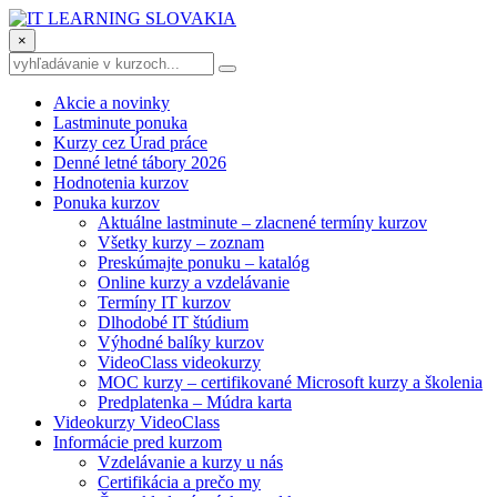
×
Akcie a novinky
Lastminute ponuka
Kurzy cez Úrad práce
Denné letné tábory 2026
Hodnotenia kurzov
Ponuka kurzov
Aktuálne lastminute – zlacnené termíny kurzov
Všetky kurzy – zoznam
Preskúmajte ponuku – katalóg
Online kurzy a vzdelávanie
Termíny IT kurzov
Dlhodobé IT štúdium
Výhodné balíky kurzov
VideoClass videokurzy
MOC kurzy – certifikované Microsoft kurzy a školenia
Predplatenka – Múdra karta
Videokurzy VideoClass
Informácie pred kurzom
Vzdelávanie a kurzy u nás
Certifikácia a prečo my