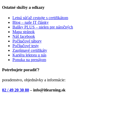
Ostatné služby a odkazy
Letná súťaž cestujte s certifikátom
Blog – naše IT články
Balíky PLUS – nielen pre náročných
Mapa stránok
Náš facebook
Počítačové tábory
Počítačové testy
Zaujímavé certifikáty
Kariéra lektora u nás
Ponuka na prenájom
Potrebujete poradiť?
poradenstvo, objednávky a informácie:
02 / 49 20 30 80
– info@itlearning.sk