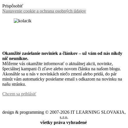
Prispôsobiť
Nastavenie cookie a ochrana osobných údajov
Okamžité zasielanie noviniek a článkov – u
ž vám od nás nikdy
nič neunikne.
Môžeme vás okamžite informovať o aktuálnej akcii, novinke,
špeciálnej kampani či zľave alebo novom článku na našom blogu.
Akonáhle sa u nás v novinkách niečo zmení alebo pridá, do pár
minút vám automaticky posielame email s odkazom na novinku na
našu stránku.
Chcem sa prihlásiť
design & programming © 2007-2026 IT LEARNING SLOVAKIA,
s.r.o.
všetky práva vyhradené