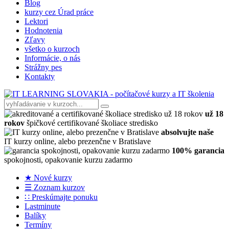
Blog
kurzy cez Úrad práce
Lektori
Hodnotenia
Zľavy
všetko o kurzoch
Informácie, o nás
Strážny pes
Kontakty
už 18
rokov
špičkové certifikované školiace stredisko
absolvujte naše
IT kurzy online, alebo prezenčne v Bratislave
100% garancia
spokojnosti, opakovanie kurzu zadarmo
★ Nové kurzy
☰ Zoznam kurzov
∷ Preskúmajte ponuku
Lastminute
Balíky
Termíny