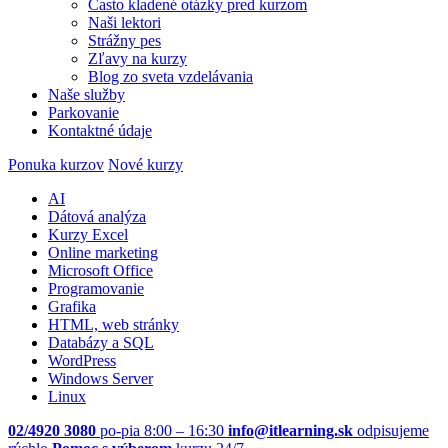
Často kladené otázky pred kurzom
Naši lektori
Strážny pes
Zľavy na kurzy
Blog zo sveta vzdelávania
Naše služby
Parkovanie
Kontaktné údaje
Ponuka kurzov
Nové kurzy
AI
Dátová analýza
Kurzy Excel
Online marketing
Microsoft Office
Programovanie
Grafika
HTML, web stránky
Databázy a SQL
WordPress
Windows Server
Linux
02/4920 3080
po-pia 8:00 – 16:30
info@itlearning.sk
odpisujeme