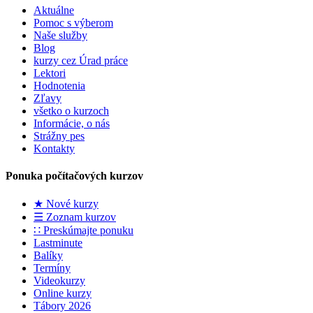
Aktuálne
Pomoc s výberom
Naše služby
Blog
kurzy cez Úrad práce
Lektori
Hodnotenia
Zľavy
všetko o kurzoch
Informácie, o nás
Strážny pes
Kontakty
Ponuka počítačových kurzov
★ Nové kurzy
☰ Zoznam kurzov
∷ Preskúmajte ponuku
Lastminute
Balíky
Termíny
Videokurzy
Online kurzy
Tábory 2026