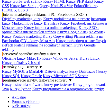
Kurzy tvorby web stránok
Kurzy HTML
Kurzy PHP skript
Kurzy
CSS
Kurzy JavaScript, jQuery, NodeJS a Vue
Pokročilé kurzy
HTML 5, CSS 3
internet marketing a reklama, PPC, Facebook a SEO
▼
Digitálny marketing kurzy
Kurzy podnikania na internete
Instagram
kurzy
Marketingové kurzy Bratislava
Kurzy Facebook marketingu a
Meta reklamy
Kurzy internet a online marketingu
Kurzy SEO -
optimalizácia internetových stránok
Kurzy Google Ads (AdWords)
Kurzy Youtube marketing
Kurzy Copywriting
Platená reklama na
Facebooku (FB) - kurzy Meta Ads
Kurzy marketingu na sociálnych
sieťach
Platená reklama na sociálnych sieťach
Kurzy Google
reklamy
serverové operačné systémy a siete
▼
Oficiálne kurzy MikroTik
Kurzy Windows Server
Kurzy Linux
Kurzy počítačových sietí
databázy, SQL servery
▼
Kurzy MySQL a MariaDB
Dátová analýza kurzy
Databázové kurzy
Kurzy SQL
Kurzy Oracle
Kurzy Microsoft SQL Server
programovacie jazyky, testovanie softvéru
▼
Kurzy testovania softwaru, kurzy pre testerov
Kurzy programovania
Java
Kurzy Python
Kurzy programovania a programovacie jazyky
Aktuálne
Pomoc s výberom
Naše služby