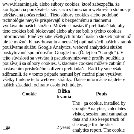
www.itlearning.sk, alebo súbory cookies, ktoré zabezpečia, že
konfigurácia používateľa súvisiaca s funkciami webových stránok je
udržiavaná počas relácií. Tieto súbory cookies alebo podobné
technológie navyše prispievajú k bezpečnému a riadnemu
využívaniu našich služieb. Môžete si nastaviť prehliadač tak, aby
tieto cookies boli blokované alebo aby ste boli o týchto cookies
informovaní. Plné využitie všetkých funkcií našich služieb potom už
nie je možné. K navrhovaniu a neustálej optimalizácii našich stránok
používame službu Google Analytics, webovú analytickú službu
poskytovanú spoločnosťou Google Inc. (Ďalej len "Google"). V
tejto súvislosti sa vytvárajú pseudonymizované profily použitia a
používajú sa súbory cookies. Ukladanie cookies môžete zabrániť
nastavením príslušného softvéru prehliadača. Radi by sme však
zdôraznili, že v tomto prípade nemusí byť možné plne využívať
všetky funkcie tejto webovej stránky. Ďalšie informácie nájdete v
našich zásadách ochrany osobných údajov.
Dĺžka
Cookie
Popis
trvania
The _ga cookie, installed by
Google Analytics, calculates
visitor, session and campaign
data and also keeps track of
site usage for the site's
_ga
2 years
analytics report. The cookie