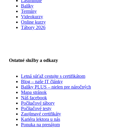
Lastminute
Balíky
Termíny
Videokurzy
Online kurzy
Tábory 2026
Ostatné služby a odkazy
Letná súťaž cestujte s certifikátom
Blog – naše IT články
Balíky PLUS – nielen pre náročných
Mapa stránok
Náš facebook
Počítačové tábory
Počítačové testy
Zaujímavé certifikáty
Kariéra lektora u nás
Ponuka na prenájom