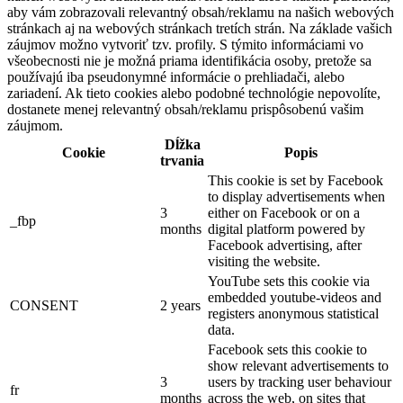
aby vám zobrazovali relevantný obsah/reklamu na našich webových
stránkach aj na webových stránkach tretích strán. Na základe vašich
záujmov možno vytvoriť tzv. profily. S týmito informáciami vo
všeobecnosti nie je možná priama identifikácia osoby, pretože sa
používajú iba pseudonymné informácie o prehliadači, alebo
zariadení. Ak tieto cookies alebo podobné technológie nepovolíte,
dostanete menej relevantný obsah/reklamu prispôsobenú vašim
záujmom.
Dĺžka
Cookie
Popis
trvania
This cookie is set by Facebook
to display advertisements when
3
either on Facebook or on a
_fbp
months
digital platform powered by
Facebook advertising, after
visiting the website.
YouTube sets this cookie via
embedded youtube-videos and
CONSENT
2 years
registers anonymous statistical
data.
Facebook sets this cookie to
show relevant advertisements to
3
users by tracking user behaviour
fr
months
across the web, on sites that