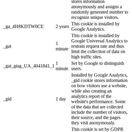
stores information
anonymously and assigns a
randomly generated number to
recognize unique visitors.
This cookie is installed by
_ga_4H8KDTW0CE
2 years
Google Analytics.
This cookie is installed by
Google Universal Analytics to
1
_gat
restrain request rate and thus
minute
limit the collection of data on
high traffic sites.
1
Set by Google to distinguish
_gat_gtag_UA_4041841_1
minute
users.
Installed by Google Analytics,
_gid cookie stores information
on how visitors use a website,
while also creating an
analytics report of the
_gid
1 day
website's performance. Some
of the data that are collected
include the number of visitors,
their source, and the pages
they visit anonymously.
This cookie is set by GDPR