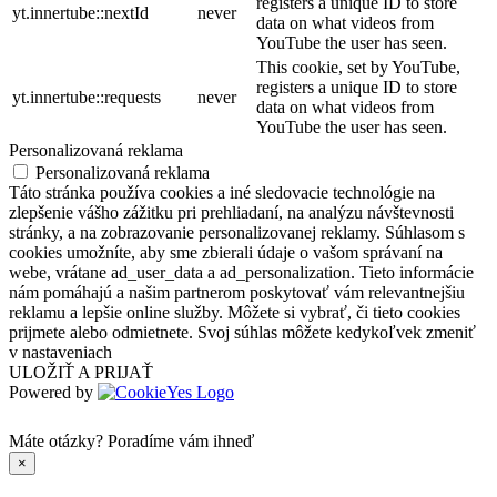
registers a unique ID to store
yt.innertube::nextId
never
data on what videos from
YouTube the user has seen.
This cookie, set by YouTube,
registers a unique ID to store
yt.innertube::requests
never
data on what videos from
YouTube the user has seen.
Personalizovaná reklama
Personalizovaná reklama
Táto stránka používa cookies a iné sledovacie technológie na
zlepšenie vášho zážitku pri prehliadaní, na analýzu návštevnosti
stránky, a na zobrazovanie personalizovanej reklamy. Súhlasom s
cookies umožníte, aby sme zbierali údaje o vašom správaní na
webe, vrátane ad_user_data a ad_personalization. Tieto informácie
nám pomáhajú a našim partnerom poskytovať vám relevantnejšiu
reklamu a lepšie online služby. Môžete si vybrať, či tieto cookies
prijmete alebo odmietnete. Svoj súhlas môžete kedykoľvek zmeniť
v nastaveniach
ULOŽIŤ A PRIJAŤ
Powered by
Máte otázky?
Poradíme vám ihneď
×