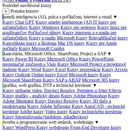
rýchlo
Pomoc s výberom
kurzu 24/7
Posledné navštívené kurzy
Ponuka kurzov
×
umelá inteligencia (AI), práca s počítačom, internet a email
▼
Kurzy Chat GPT
Kurzy umelej inteligencie (AI)
IT kurzy pre
začiatočníkov
Kurzy Windows
Kurzy pre seniorov
Kurzy linux pre
používateľov
Počítačové tábory
Kurzy internetu a e-mailu pre
začiatočníkov
Kurzy e-mailu
Microsoft Kurzy
Rekvalifikačné kurzy
Kancelárske kurzy a školenia
Mac OS kurzy
Kurzy pre Apple
počítače
Kurzy Microsoft Copilot
kancelária, Microsoft Office, SharePoint, Project a SAP
▼
Kurzy Power BI
Kurzy Microsoft Office
Kurzy PowerPoint,
prezentačné zručnosti a Visio
Kurzy Microsoft Project a projektové
riadenie
Kurzy Word
Kurzy Excel
Kurzy prezentácie
Kurzy Access
Kurzy Outlook
Online kurzy Excel
Microsoft kurzy
Kurzy
Microsoft SharePoint
Kurzy SAP a ABAP
Microsoft 365 kurzy
grafika, web grafika, DTP a technické kreslenie
▼
Kurzy strihanie videa, Davinci Resolve, Premiere a After Effects
Kurzy grafiky - grafický dizajn
Kurzy Adobe Photoshop
Kurzy
Adobe Illustrator
Kurzy Davinci Resolve
Kurzy 3D tlače a
modelovania
Kurzy Adobe InDesign
Kurzy AutoCAD - technické
kreslenie
Adobe kurzy
Video kurzy
Kurzy technického kreslenia
Kurzy fotografovania (mobilom, zrkadlovkou)
tvorba a programovanie web stránok, webdesign
▼
Kurzy WordPress
Kurzy webdesign
Front-End Developer kurzy