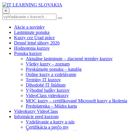
×
Akcie a novinky
Lastminute ponuka
Kurzy cez Úrad práce
Denné letné tábory 2026
Hodnotenia kurzov
Ponuka kurzov
Aktuálne lastminute – zlacnené termíny kurzov
Všetky kurzy – zoznam
Preskúmajte ponuku – katalóg
Online kurzy a vzdelávanie
Termíny IT kurzov
Dlhodobé IT štúdium
Výhodné balíky kurzov
VideoClass videokurzy
MOC kurzy – certifikované Microsoft kurzy a školenia
Predplatenka – Múdra karta
Videokurzy VideoClass
Informácie pred kurzom
Vzdelávanie a kurzy u nás
Certifikácia a prečo my