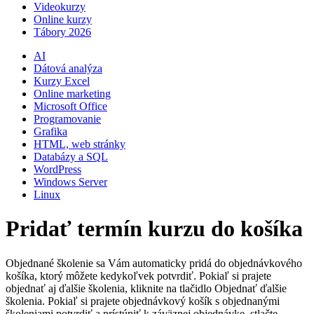
Videokurzy
Online kurzy
Tábory 2026
AI
Dátová analýza
Kurzy Excel
Online marketing
Microsoft Office
Programovanie
Grafika
HTML, web stránky
Databázy a SQL
WordPress
Windows Server
Linux
Pridať termín kurzu do košíka
Objednané školenie sa Vám automaticky pridá do objednávkového
košíka, ktorý môžete kedykoľvek potvrdiť. Pokiaľ si prajete
objednať aj ďalšie školenia, kliknite na tlačidlo Objednať ďalšie
školenia. Pokiaľ si prajete objednávkový košík s objednanými
školeniami potvrdiť a prístúpiť k záväznej objednávke, stlačte