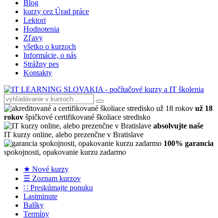
Blog
kurzy cez Úrad práce
Lektori
Hodnotenia
Zľavy
všetko o kurzoch
Informácie, o nás
Strážny pes
Kontakty
už 18
rokov
špičkové certifikované školiace stredisko
absolvujte naše
IT kurzy online, alebo prezenčne v Bratislave
100% garancia
spokojnosti, opakovanie kurzu zadarmo
★ Nové kurzy
☰ Zoznam kurzov
∷ Preskúmajte ponuku
Lastminute
Balíky
Termíny