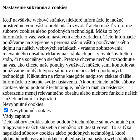
Nastavenie súkromia a cookies
Keď navštívite webové stránky, niektoré informácie je možné
prostredníctvom vášho prehliadača vyvolať alebo uložiť vo forme
súborov cookies alebo podobných technológií. Môžu to byť
informácie o vás, vašom nastavení alebo zariadení. Tieto informácie
používame na zlepšenie a personalizáciu vášho používateľského
dojmu na našich webových stránkach - vrátane zobrazovania
relevantného obsahu/reklamy na stránkach poskytovateľov tretích
strán, či na sociálnych sieťach. Pretože chceme nechať rozhodnutie
na vás, ako chcete naše ponuky využívať, môžete sami kontrolovať
používanie určitých typov súborov cookies alebo podobných
technológií. Kliknutím na rôzne kategórie nadpisov získate ďalšie
informácie a zmeníte svoje nastavenia. Ak odmietnete určité súbory
cookies alebo podobné technológie, môže to mať za následok
zobrazenie menej relevantného obsahu alebo niektoré funkcie našich
služieb nebudú k dispozícii.
Nevyhnutné cookies
Nevyhnutné cookies
Vždy zapnuté
Tieto súbory cookies alebo podobné technológie sú nevyhnutné pre
fungovanie našich služieb a nemožno ich deaktivovať. To sa týka
napríklad súborov cookies alebo podobných technológií, ktoré
ukladajú prihlasovacie údaje o objednávke na našich webstránkach