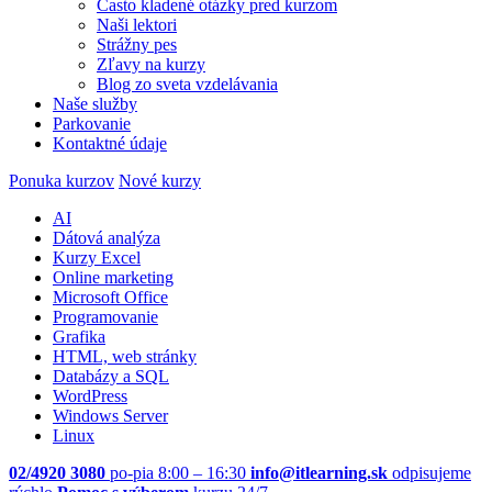
Často kladené otázky pred kurzom
Naši lektori
Strážny pes
Zľavy na kurzy
Blog zo sveta vzdelávania
Naše služby
Parkovanie
Kontaktné údaje
Ponuka kurzov
Nové kurzy
AI
Dátová analýza
Kurzy Excel
Online marketing
Microsoft Office
Programovanie
Grafika
HTML, web stránky
Databázy a SQL
WordPress
Windows Server
Linux
02/4920 3080
po-pia 8:00 – 16:30
info@itlearning.sk
odpisujeme