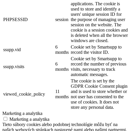
applications. The cookie is
used to store and identify a
users' unique session ID for
PHPSESSID
session
the purpose of managing user
session on the website. The
cookie is a session cookies and
is deleted when all the browser
windows are closed.
6
Cookie set by Smartsupp to
ssupp.vid
months
record the visitor ID.
Cookie set by Smartsupp to
6
record the number of previous
ssupp.visits
months
visits, necessary to track
automatic messages.
The cookie is set by the
GDPR Cookie Consent plugin
11
and is used to store whether or
viewed_cookie_policy
months
not user has consented to the
use of cookies. It does not
store any personal data.
Marketing a analytika
Marketing a analytika
Tieto súbory cookies alebo podobnej technológie môžu byť na
našich webových stránkach nastavené nami alebo našimi partnermi,