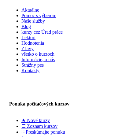
Aktuálne
Pomoc s výberom
Naše služby
Blog
kurzy cez Úrad práce
Lektori
Hodnotenia
Zľavy
všetko o kurzoch
Informácie, o nás
Strážny pes
Kontakty
Ponuka počítačových kurzov
★ Nové kurzy
☰ Zoznam kurzov
∷ Preskúmajte ponuku