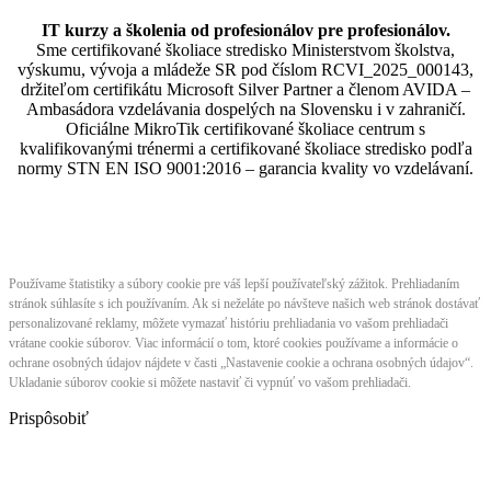
IT kurzy a školenia od profesionálov pre profesionálov.
Sme certifikované školiace stredisko Ministerstvom školstva,
výskumu, vývoja a mládeže SR pod číslom RCVI_2025_000143,
držiteľom certifikátu Microsoft Silver Partner a členom AVIDA –
Ambasádora vzdelávania dospelých na Slovensku i v zahraničí.​​​​​​​​​​​​​​​​
Oficiálne MikroTik certifikované školiace centrum s
kvalifikovanými trénermi ​​​​​​​​​​a certifikované školiace stredisko podľa
normy STN EN ISO 9001:2016 – garancia kvality vo vzdelávaní.
Používame štatistiky a súbory cookie pre váš lepší používateľský zážitok. Prehliadaním
stránok súhlasíte s ich používaním. Ak si neželáte po návšteve našich web stránok dostávať
personalizované reklamy, môžete vymazať históriu prehliadania vo vašom prehliadači
vrátane cookie súborov. Viac informácií o tom, ktoré cookies používame a informácie o
ochrane osobných údajov nájdete v časti „Nastavenie cookie a ochrana osobných údajov“.
Ukladanie súborov cookie si môžete nastaviť či vypnúť vo vašom prehliadači.
Prispôsobiť