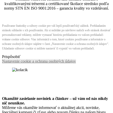
kvalifikovanými trénermi ​​​​​​​​​​a certifikované školiace stredisko podľa
normy STN EN ISO 9001:2016 – garancia kvality vo vzdelávaní.
Používame štatistiky a súbory cookie pre váš lepší používateľský zážitok. Prehliadaním
stránok súhlasíte s ich používaním. Ak si neželáte po návšteve našich web stránok dostávať
personalizované reklamy, môžete vymazať históriu prehliadania vo vašom prehliadači
vrátane cookie súborov. Viac informácií o tom, ktoré cookies používame a informácie o
ochrane osobných údajov nájdete v časti „Nastavenie cookie a ochrana osobných údajov“.
Ukladanie súborov cookie si môžete nastaviť či vypnúť vo vašom prehliadači.
Prispôsobiť
Nastavenie cookie a ochrana osobných údajov
Okamžité zasielanie noviniek a článkov – u
ž vám od nás nikdy
nič neunikne.
Môžeme vás okamžite informovať o aktuálnej akcii, novinke,
špeciálnej kampani či zľave alebo novom článku na našom blogu.