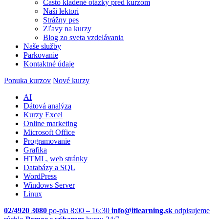
Často kladené otázky pred kurzom
Naši lektori
Strážny pes
Zľavy na kurzy
Blog zo sveta vzdelávania
Naše služby
Parkovanie
Kontaktné údaje
Ponuka kurzov
Nové kurzy
AI
Dátová analýza
Kurzy Excel
Online marketing
Microsoft Office
Programovanie
Grafika
HTML, web stránky
Databázy a SQL
WordPress
Windows Server
Linux
02/4920 3080
po-pia 8:00 – 16:30
info@itlearning.sk
odpisujeme