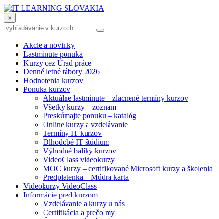
×
Akcie a novinky
Lastminute ponuka
Kurzy cez Úrad práce
Denné letné tábory 2026
Hodnotenia kurzov
Ponuka kurzov
Aktuálne lastminute – zlacnené termíny kurzov
Všetky kurzy – zoznam
Preskúmajte ponuku – katalóg
Online kurzy a vzdelávanie
Termíny IT kurzov
Dlhodobé IT štúdium
Výhodné balíky kurzov
VideoClass videokurzy
MOC kurzy – certifikované Microsoft kurzy a školenia
Predplatenka – Múdra karta
Videokurzy VideoClass
Informácie pred kurzom
Vzdelávanie a kurzy u nás
Certifikácia a prečo my