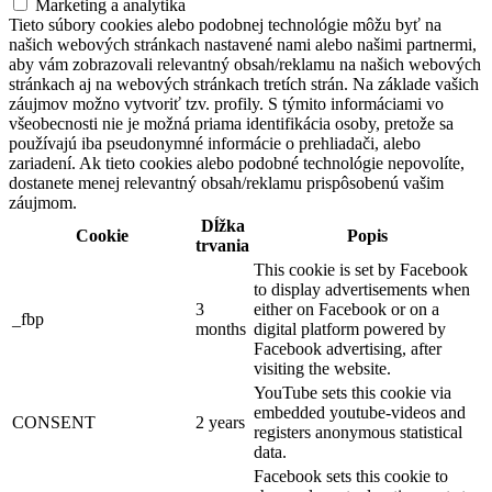
Marketing a analytika
Tieto súbory cookies alebo podobnej technológie môžu byť na
našich webových stránkach nastavené nami alebo našimi partnermi,
aby vám zobrazovali relevantný obsah/reklamu na našich webových
stránkach aj na webových stránkach tretích strán. Na základe vašich
záujmov možno vytvoriť tzv. profily. S týmito informáciami vo
všeobecnosti nie je možná priama identifikácia osoby, pretože sa
používajú iba pseudonymné informácie o prehliadači, alebo
zariadení. Ak tieto cookies alebo podobné technológie nepovolíte,
dostanete menej relevantný obsah/reklamu prispôsobenú vašim
záujmom.
Dĺžka
Cookie
Popis
trvania
This cookie is set by Facebook
to display advertisements when
3
either on Facebook or on a
_fbp
months
digital platform powered by
Facebook advertising, after
visiting the website.
YouTube sets this cookie via
embedded youtube-videos and
CONSENT
2 years
registers anonymous statistical
data.
Facebook sets this cookie to