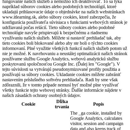
fungovanie našich služieb a nemožno ich deaktivovať. To sa týka
napríklad súborov cookies alebo podobných technológií, ktoré
ukladajú prihlasovacie údaje o objednávke na našich webstránkach
www.itlearning.sk, alebo súbory cookies, ktoré zabezpečia, že
konfigurácia používateľa súvisiaca s funkciami webových stránok je
udržiavaná počas relácií. Tieto súbory cookies alebo podobné
technológie navyše prispievajú k bezpečnému a riadnemu
využívaniu našich služieb. Môžete si nastaviť prehliadač tak, aby
tieto cookies boli blokované alebo aby ste boli o týchto cookies
informovaní. Plné využitie všetkých funkcií našich služieb potom už
nie je možné. K navrhovaniu a neustálej optimalizácii našich stránok
používame službu Google Analytics, webovú analytickú službu
poskytovanú spoločnosťou Google Inc. (Ďalej len "Google"). V
tejto súvislosti sa vytvárajú pseudonymizované profily použitia a
používajú sa súbory cookies. Ukladanie cookies môžete zabrániť
nastavením príslušného softvéru prehliadača. Radi by sme však
zdôraznili, že v tomto prípade nemusí byť možné plne využívať
všetky funkcie tejto webovej stránky. Ďalšie informácie nájdete v
našich zásadách ochrany osobných údajov.
Dĺžka
Cookie
Popis
trvania
The _ga cookie, installed by
Google Analytics, calculates
visitor, session and campaign
data and also keeps track of