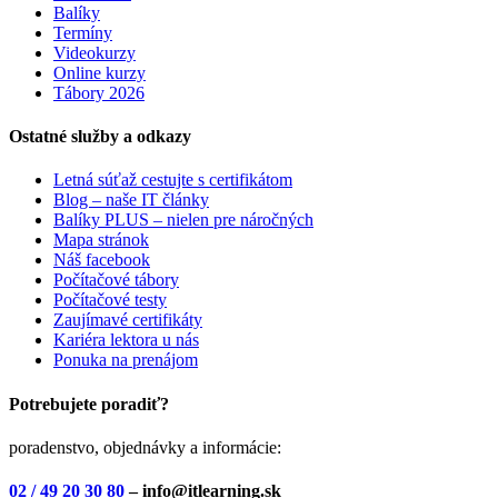
Balíky
Termíny
Videokurzy
Online kurzy
Tábory 2026
Ostatné služby a odkazy
Letná súťaž cestujte s certifikátom
Blog – naše IT články
Balíky PLUS – nielen pre náročných
Mapa stránok
Náš facebook
Počítačové tábory
Počítačové testy
Zaujímavé certifikáty
Kariéra lektora u nás
Ponuka na prenájom
Potrebujete poradiť?
poradenstvo, objednávky a informácie:
02 / 49 20 30 80
– info@itlearning.sk