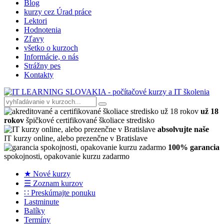
Blog
kurzy cez Úrad práce
Lektori
Hodnotenia
Zľavy
všetko o kurzoch
Informácie, o nás
Strážny pes
Kontakty
už 18
rokov
špičkové certifikované školiace stredisko
absolvujte naše
IT kurzy online, alebo prezenčne v Bratislave
100% garancia
spokojnosti, opakovanie kurzu zadarmo
★ Nové kurzy
☰ Zoznam kurzov
∷ Preskúmajte ponuku
Lastminute
Balíky
Termíny