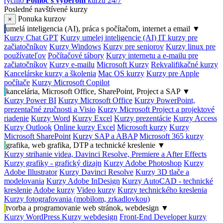
rýchlo
Pomoc s výberom
kurzu 24/7
Posledné navštívené kurzy
Ponuka kurzov
×
umelá inteligencia (AI), práca s počítačom, internet a email
▼
Kurzy Chat GPT
Kurzy umelej inteligencie (AI)
IT kurzy pre
začiatočníkov
Kurzy Windows
Kurzy pre seniorov
Kurzy linux pre
používateľov
Počítačové tábory
Kurzy internetu a e-mailu pre
začiatočníkov
Kurzy e-mailu
Microsoft Kurzy
Rekvalifikačné kurzy
Kancelárske kurzy a školenia
Mac OS kurzy
Kurzy pre Apple
počítače
Kurzy Microsoft Copilot
kancelária, Microsoft Office, SharePoint, Project a SAP
▼
Kurzy Power BI
Kurzy Microsoft Office
Kurzy PowerPoint,
prezentačné zručnosti a Visio
Kurzy Microsoft Project a projektové
riadenie
Kurzy Word
Kurzy Excel
Kurzy prezentácie
Kurzy Access
Kurzy Outlook
Online kurzy Excel
Microsoft kurzy
Kurzy
Microsoft SharePoint
Kurzy SAP a ABAP
Microsoft 365 kurzy
grafika, web grafika, DTP a technické kreslenie
▼
Kurzy strihanie videa, Davinci Resolve, Premiere a After Effects
Kurzy grafiky - grafický dizajn
Kurzy Adobe Photoshop
Kurzy
Adobe Illustrator
Kurzy Davinci Resolve
Kurzy 3D tlače a
modelovania
Kurzy Adobe InDesign
Kurzy AutoCAD - technické
kreslenie
Adobe kurzy
Video kurzy
Kurzy technického kreslenia
Kurzy fotografovania (mobilom, zrkadlovkou)
tvorba a programovanie web stránok, webdesign
▼
Kurzy WordPress
Kurzy webdesign
Front-End Developer kurzy