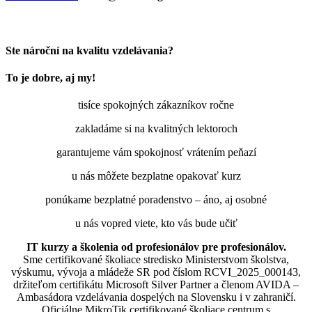
Ste nároční na kvalitu vzdelávania?
To je dobre, aj my!
tisíce spokojných zákazníkov ročne
zakladáme si na kvalitných lektoroch
garantujeme vám spokojnosť vrátením peňazí
u nás môžete bezplatne opakovať kurz
ponúkame bezplatné poradenstvo – áno, aj osobné
u nás vopred viete, kto vás bude učiť
IT kurzy a školenia od profesionálov pre profesionálov.
Sme certifikované školiace stredisko Ministerstvom školstva,
výskumu, vývoja a mládeže SR pod číslom RCVI_2025_000143,
držiteľom certifikátu Microsoft Silver Partner a členom AVIDA –
Ambasádora vzdelávania dospelých na Slovensku i v zahraničí.​​​​​​​​​​​​​​​​
Oficiálne MikroTik certifikované školiace centrum s