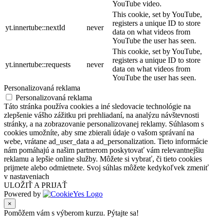
YouTube video.
This cookie, set by YouTube,
registers a unique ID to store
yt.innertube::nextId
never
data on what videos from
YouTube the user has seen.
This cookie, set by YouTube,
registers a unique ID to store
yt.innertube::requests
never
data on what videos from
YouTube the user has seen.
Personalizovaná reklama
Personalizovaná reklama
Táto stránka používa cookies a iné sledovacie technológie na
zlepšenie vášho zážitku pri prehliadaní, na analýzu návštevnosti
stránky, a na zobrazovanie personalizovanej reklamy. Súhlasom s
cookies umožníte, aby sme zbierali údaje o vašom správaní na
webe, vrátane ad_user_data a ad_personalization. Tieto informácie
nám pomáhajú a našim partnerom poskytovať vám relevantnejšiu
reklamu a lepšie online služby. Môžete si vybrať, či tieto cookies
prijmete alebo odmietnete. Svoj súhlas môžete kedykoľvek zmeniť
v nastaveniach
ULOŽIŤ A PRIJAŤ
Powered by
×
Pomôžem vám s výberom kurzu. Pýtajte sa!