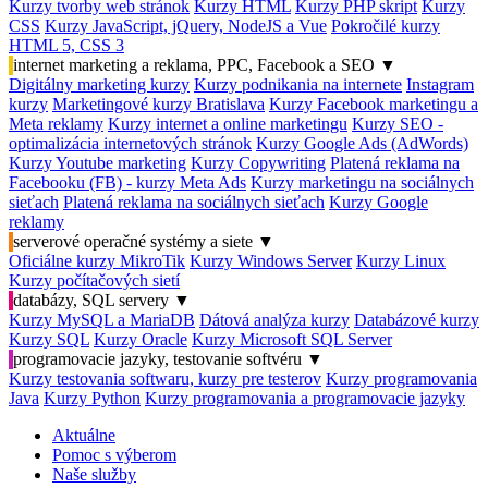
Kurzy tvorby web stránok
Kurzy HTML
Kurzy PHP skript
Kurzy
CSS
Kurzy JavaScript, jQuery, NodeJS a Vue
Pokročilé kurzy
HTML 5, CSS 3
internet marketing a reklama, PPC, Facebook a SEO
▼
Digitálny marketing kurzy
Kurzy podnikania na internete
Instagram
kurzy
Marketingové kurzy Bratislava
Kurzy Facebook marketingu a
Meta reklamy
Kurzy internet a online marketingu
Kurzy SEO -
optimalizácia internetových stránok
Kurzy Google Ads (AdWords)
Kurzy Youtube marketing
Kurzy Copywriting
Platená reklama na
Facebooku (FB) - kurzy Meta Ads
Kurzy marketingu na sociálnych
sieťach
Platená reklama na sociálnych sieťach
Kurzy Google
reklamy
serverové operačné systémy a siete
▼
Oficiálne kurzy MikroTik
Kurzy Windows Server
Kurzy Linux
Kurzy počítačových sietí
databázy, SQL servery
▼
Kurzy MySQL a MariaDB
Dátová analýza kurzy
Databázové kurzy
Kurzy SQL
Kurzy Oracle
Kurzy Microsoft SQL Server
programovacie jazyky, testovanie softvéru
▼
Kurzy testovania softwaru, kurzy pre testerov
Kurzy programovania
Java
Kurzy Python
Kurzy programovania a programovacie jazyky
Aktuálne
Pomoc s výberom
Naše služby