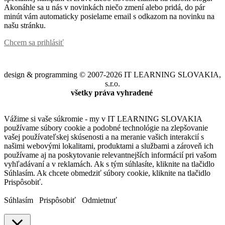
Akonáhle sa u nás v novinkách niečo zmení alebo pridá, do pár
minút vám automaticky posielame email s odkazom na novinku na
našu stránku.
Chcem sa prihlásiť
design & programming © 2007-2026 IT LEARNING SLOVAKIA,
s.r.o.
všetky práva vyhradené
Vážime si vaše súkromie - my v IT LEARNING SLOVAKIA
používame súbory cookie a podobné technológie na zlepšovanie
vašej používateľskej skúsenosti a na meranie vašich interakcií s
našimi webovými lokalitami, produktami a službami a zároveň ich
používame aj na poskytovanie relevantnejších informácií pri vašom
vyhľadávaní a v reklamách. Ak s tým súhlasíte, kliknite na tlačidlo
Súhlasím. Ak chcete obmedziť súbory cookie, kliknite na tlačidlo
Prispôsobiť.
Súhlasím
Prispôsobiť
Odmietnuť