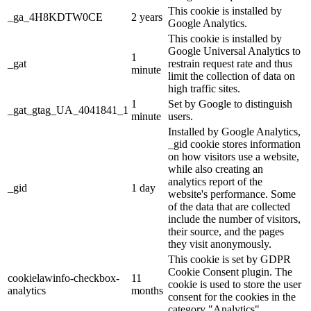
This cookie is installed by
_ga_4H8KDTW0CE
2 years
Google Analytics.
This cookie is installed by
Google Universal Analytics to
1
_gat
restrain request rate and thus
minute
limit the collection of data on
high traffic sites.
1
Set by Google to distinguish
_gat_gtag_UA_4041841_1
minute
users.
Installed by Google Analytics,
_gid cookie stores information
on how visitors use a website,
while also creating an
analytics report of the
_gid
1 day
website's performance. Some
of the data that are collected
include the number of visitors,
their source, and the pages
they visit anonymously.
This cookie is set by GDPR
Cookie Consent plugin. The
cookielawinfo-checkbox-
11
cookie is used to store the user
analytics
months
consent for the cookies in the
category "Analytics".