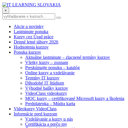
×
Akcie a novinky
Lastminute ponuka
Kurzy cez Úrad práce
Denné letné tábory 2026
Hodnotenia kurzov
Ponuka kurzov
Aktuálne lastminute – zlacnené termíny kurzov
Všetky kurzy – zoznam
Preskúmajte ponuku – katalóg
Online kurzy a vzdelávanie
Termíny IT kurzov
Dlhodobé IT štúdium
Výhodné balíky kurzov
VideoClass videokurzy
MOC kurzy – certifikované Microsoft kurzy a školenia
Predplatenka – Múdra karta
Videokurzy VideoClass
Informácie pred kurzom
Vzdelávanie a kurzy u nás
Certifikácia a prečo my