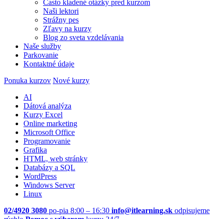
Často kladené otázky pred kurzom
Naši lektori
Strážny pes
Zľavy na kurzy
Blog zo sveta vzdelávania
Naše služby
Parkovanie
Kontaktné údaje
Ponuka kurzov
Nové kurzy
AI
Dátová analýza
Kurzy Excel
Online marketing
Microsoft Office
Programovanie
Grafika
HTML, web stránky
Databázy a SQL
WordPress
Windows Server
Linux
02/4920 3080
po-pia 8:00 – 16:30
info@itlearning.sk
odpisujeme