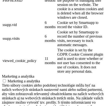
PHPSESSID
session
the purpose of managing user
session on the website. The
cookie is a session cookies and
is deleted when all the browser
windows are closed.
6
Cookie set by Smartsupp to
ssupp.vid
months
record the visitor ID.
Cookie set by Smartsupp to
6
record the number of previous
ssupp.visits
months
visits, necessary to track
automatic messages.
The cookie is set by the
GDPR Cookie Consent plugin
11
and is used to store whether or
viewed_cookie_policy
months
not user has consented to the
use of cookies. It does not
store any personal data.
Marketing a analytika
Marketing a analytika
Tieto súbory cookies alebo podobnej technológie môžu byť na
našich webových stránkach nastavené nami alebo našimi partnermi,
aby vám zobrazovali relevantný obsah/reklamu na našich webových
stránkach aj na webových stránkach tretích strán. Na základe vašich
záujmov možno vytvoriť tzv. profily. S týmito informáciami vo