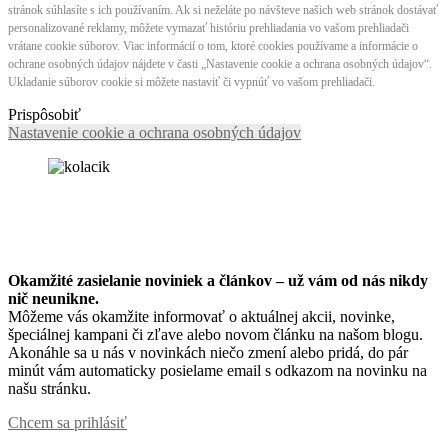
stránok súhlasíte s ich používaním. Ak si neželáte po návšteve našich web stránok dostávať
personalizované reklamy, môžete vymazať históriu prehliadania vo vašom prehliadači
vrátane cookie súborov. Viac informácií o tom, ktoré cookies používame a informácie o
ochrane osobných údajov nájdete v časti „Nastavenie cookie a ochrana osobných údajov“.
Ukladanie súborov cookie si môžete nastaviť či vypnúť vo vašom prehliadači.
Prispôsobiť
Nastavenie cookie a ochrana osobných údajov
Okamžité zasielanie noviniek a článkov – u
ž vám od nás nikdy
nič neunikne.
Môžeme vás okamžite informovať o aktuálnej akcii, novinke,
špeciálnej kampani či zľave alebo novom článku na našom blogu.
Akonáhle sa u nás v novinkách niečo zmení alebo pridá, do pár
minút vám automaticky posielame email s odkazom na novinku na
našu stránku.
Chcem sa prihlásiť