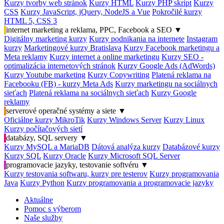
Kurzy tvorby web stránok
Kurzy HTML
Kurzy PHP skript
Kurzy
CSS
Kurzy JavaScript, jQuery, NodeJS a Vue
Pokročilé kurzy
HTML 5, CSS 3
internet marketing a reklama, PPC, Facebook a SEO
▼
Digitálny marketing kurzy
Kurzy podnikania na internete
Instagram
kurzy
Marketingové kurzy Bratislava
Kurzy Facebook marketingu a
Meta reklamy
Kurzy internet a online marketingu
Kurzy SEO -
optimalizácia internetových stránok
Kurzy Google Ads (AdWords)
Kurzy Youtube marketing
Kurzy Copywriting
Platená reklama na
Facebooku (FB) - kurzy Meta Ads
Kurzy marketingu na sociálnych
sieťach
Platená reklama na sociálnych sieťach
Kurzy Google
reklamy
serverové operačné systémy a siete
▼
Oficiálne kurzy MikroTik
Kurzy Windows Server
Kurzy Linux
Kurzy počítačových sietí
databázy, SQL servery
▼
Kurzy MySQL a MariaDB
Dátová analýza kurzy
Databázové kurzy
Kurzy SQL
Kurzy Oracle
Kurzy Microsoft SQL Server
programovacie jazyky, testovanie softvéru
▼
Kurzy testovania softwaru, kurzy pre testerov
Kurzy programovania
Java
Kurzy Python
Kurzy programovania a programovacie jazyky
Aktuálne
Pomoc s výberom
Naše služby