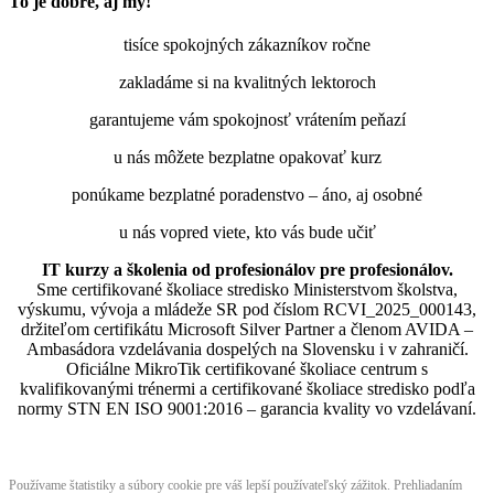
To je dobre, aj my!
tisíce spokojných zákazníkov ročne
zakladáme si na kvalitných lektoroch
garantujeme vám spokojnosť vrátením peňazí
u nás môžete bezplatne opakovať kurz
ponúkame bezplatné poradenstvo – áno, aj osobné
u nás vopred viete, kto vás bude učiť
IT kurzy a školenia od profesionálov pre profesionálov.
Sme certifikované školiace stredisko Ministerstvom školstva,
výskumu, vývoja a mládeže SR pod číslom RCVI_2025_000143,
držiteľom certifikátu Microsoft Silver Partner a členom AVIDA –
Ambasádora vzdelávania dospelých na Slovensku i v zahraničí.​​​​​​​​​​​​​​​​
Oficiálne MikroTik certifikované školiace centrum s
kvalifikovanými trénermi ​​​​​​​​​​a certifikované školiace stredisko podľa
normy STN EN ISO 9001:2016 – garancia kvality vo vzdelávaní.
Používame štatistiky a súbory cookie pre váš lepší používateľský zážitok. Prehliadaním