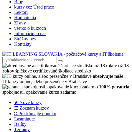
Blog
kurzy cez Úrad práce
Lektori
Hodnotenia
Zľavy
všetko o kurzoch
Informácie, o nás
Strážny pes
Kontakty
už 18
rokov
špičkové certifikované školiace stredisko
absolvujte naše
IT kurzy online, alebo prezenčne v Bratislave
100% garancia
spokojnosti, opakovanie kurzu zadarmo
★ Nové kurzy
☰ Zoznam kurzov
∷ Preskúmajte ponuku
Lastminute
Balíky
Termíny