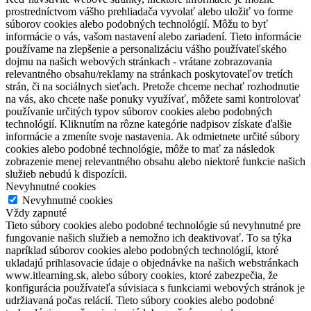
prostredníctvom vášho prehliadača vyvolať alebo uložiť vo forme
súborov cookies alebo podobných technológií. Môžu to byť
informácie o vás, vašom nastavení alebo zariadení. Tieto informácie
používame na zlepšenie a personalizáciu vášho používateľského
dojmu na našich webových stránkach - vrátane zobrazovania
relevantného obsahu/reklamy na stránkach poskytovateľov tretích
strán, či na sociálnych sieťach. Pretože chceme nechať rozhodnutie
na vás, ako chcete naše ponuky využívať, môžete sami kontrolovať
používanie určitých typov súborov cookies alebo podobných
technológií. Kliknutím na rôzne kategórie nadpisov získate ďalšie
informácie a zmeníte svoje nastavenia. Ak odmietnete určité súbory
cookies alebo podobné technológie, môže to mať za následok
zobrazenie menej relevantného obsahu alebo niektoré funkcie našich
služieb nebudú k dispozícii.
Nevyhnutné cookies
Nevyhnutné cookies
Vždy zapnuté
Tieto súbory cookies alebo podobné technológie sú nevyhnutné pre
fungovanie našich služieb a nemožno ich deaktivovať. To sa týka
napríklad súborov cookies alebo podobných technológií, ktoré
ukladajú prihlasovacie údaje o objednávke na našich webstránkach
www.itlearning.sk, alebo súbory cookies, ktoré zabezpečia, že
konfigurácia používateľa súvisiaca s funkciami webových stránok je
udržiavaná počas relácií. Tieto súbory cookies alebo podobné