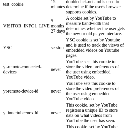
15
doubleclick.net and is used to
test_cookie
minutes
determine if the user's browser
supports cookies.
A cookie set by YouTube to
5
measure bandwidth that
VISITOR_INFO1_LIVE
months
determines whether the user gets
27 days
the new or old player interface.
YSC cookie is set by Youtube
and is used to track the views of
YSC
session
embedded videos on Youtube
pages.
YouTube sets this cookie to
yt-remote-connected-
store the video preferences of
never
devices
the user using embedded
YouTube video.
YouTube sets this cookie to
store the video preferences of
yt-remote-device-id
never
the user using embedded
YouTube video.
This cookie, set by YouTube,
registers a unique ID to store
yt.innertube::nextId
never
data on what videos from
YouTube the user has seen.
This cookie, set by YouTube,