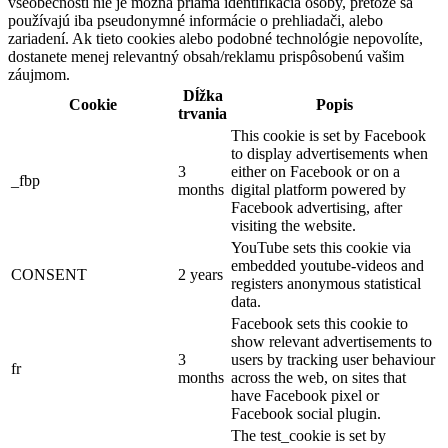
všeobecnosti nie je možná priama identifikácia osoby, pretože sa
používajú iba pseudonymné informácie o prehliadači, alebo
zariadení. Ak tieto cookies alebo podobné technológie nepovolíte,
dostanete menej relevantný obsah/reklamu prispôsobenú vašim
záujmom.
Dĺžka
Cookie
Popis
trvania
This cookie is set by Facebook
to display advertisements when
3
either on Facebook or on a
_fbp
months
digital platform powered by
Facebook advertising, after
visiting the website.
YouTube sets this cookie via
embedded youtube-videos and
CONSENT
2 years
registers anonymous statistical
data.
Facebook sets this cookie to
show relevant advertisements to
3
users by tracking user behaviour
fr
months
across the web, on sites that
have Facebook pixel or
Facebook social plugin.
The test_cookie is set by