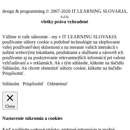
design & programming © 2007-2026 IT LEARNING SLOVAKIA,
s.r.o.
všetky práva vyhradené
Vážime si vaše súkromie - my v IT LEARNING SLOVAKIA
používame súbory cookie a podobné technológie na zlepšovanie
vašej používateľskej skúsenosti a na meranie vašich interakcií s
našimi webovými lokalitami, produktami a službami a zároveň ich
používame aj na poskytovanie relevantnejších informácií pri vašom
vyhľadávaní a v reklamách. Ak s tým súhlasíte, kliknite na tlačidlo
Súhlasím. Ak chcete obmedziť súbory cookie, kliknite na tlačidlo
Prispôsobiť.
Súhlasím
Prispôsobiť
Odmietnuť
Close
Nastavenie súkromia a cookies
Keď navštívite webové stránky, niektoré informácie je možné