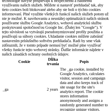
technológie navyše prispievajú k bezpečnému a riadnemu
využívaniu našich služieb. Môžete si nastaviť prehliadač tak, aby
tieto cookies boli blokované alebo aby ste boli o týchto cookies
informovaní. Plné využitie všetkých funkcií našich služieb potom už
nie je možné. K navrhovaniu a neustálej optimalizácii našich stránok
používame službu Google Analytics, webovú analytickú službu
poskytovanú spoločnosťou Google Inc. (Ďalej len "Google"). V
tejto súvislosti sa vytvárajú pseudonymizované profily použitia a
používajú sa súbory cookies. Ukladanie cookies môžete zabrániť
nastavením príslušného softvéru prehliadača. Radi by sme však
zdôraznili, že v tomto prípade nemusí byť možné plne využívať
všetky funkcie tejto webovej stránky. Ďalšie informácie nájdete v
našich zásadách ochrany osobných údajov.
Dĺžka
Cookie
Popis
trvania
The _ga cookie, installed by
Google Analytics, calculates
visitor, session and campaign
data and also keeps track of
site usage for the site's
_ga
2 years
analytics report. The cookie
stores information
anonymously and assigns a
randomly generated number to
recognize unique visitors.