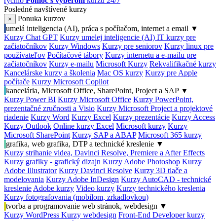
rýchlo
Pomoc s výberom
kurzu 24/7
Posledné navštívené kurzy
Ponuka kurzov
×
umelá inteligencia (AI), práca s počítačom, internet a email
▼
Kurzy Chat GPT
Kurzy umelej inteligencie (AI)
IT kurzy pre
začiatočníkov
Kurzy Windows
Kurzy pre seniorov
Kurzy linux pre
používateľov
Počítačové tábory
Kurzy internetu a e-mailu pre
začiatočníkov
Kurzy e-mailu
Microsoft Kurzy
Rekvalifikačné kurzy
Kancelárske kurzy a školenia
Mac OS kurzy
Kurzy pre Apple
počítače
Kurzy Microsoft Copilot
kancelária, Microsoft Office, SharePoint, Project a SAP
▼
Kurzy Power BI
Kurzy Microsoft Office
Kurzy PowerPoint,
prezentačné zručnosti a Visio
Kurzy Microsoft Project a projektové
riadenie
Kurzy Word
Kurzy Excel
Kurzy prezentácie
Kurzy Access
Kurzy Outlook
Online kurzy Excel
Microsoft kurzy
Kurzy
Microsoft SharePoint
Kurzy SAP a ABAP
Microsoft 365 kurzy
grafika, web grafika, DTP a technické kreslenie
▼
Kurzy strihanie videa, Davinci Resolve, Premiere a After Effects
Kurzy grafiky - grafický dizajn
Kurzy Adobe Photoshop
Kurzy
Adobe Illustrator
Kurzy Davinci Resolve
Kurzy 3D tlače a
modelovania
Kurzy Adobe InDesign
Kurzy AutoCAD - technické
kreslenie
Adobe kurzy
Video kurzy
Kurzy technického kreslenia
Kurzy fotografovania (mobilom, zrkadlovkou)
tvorba a programovanie web stránok, webdesign
▼
Kurzy WordPress
Kurzy webdesign
Front-End Developer kurzy