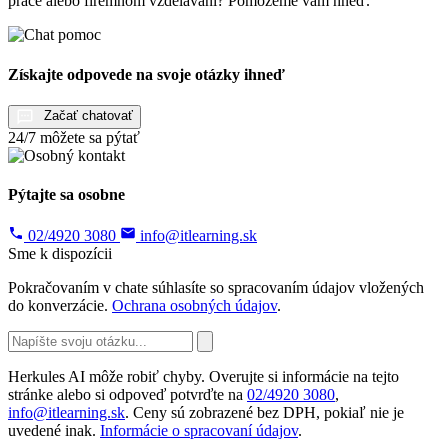
práce alebo firemnom vzdelávaní? Pomôžeme vám hneď.
Získajte odpovede na svoje otázky ihneď
Začať chatovať
24/7 môžete sa pýtať
Pýtajte sa osobne
02/4920 3080
info@itlearning.sk
Sme k dispozícii
Pokračovaním v chate súhlasíte so spracovaním údajov vložených
do konverzácie.
Ochrana osobných údajov
.
Herkules AI môže robiť chyby. Overujte si informácie na tejto
stránke alebo si odpoveď potvrďte na
02/4920 3080
,
info@itlearning.sk
. Ceny sú zobrazené bez DPH, pokiaľ nie je
uvedené inak.
Informácie o spracovaní údajov
.