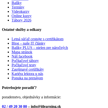
Balíky
Termíny
Videokurzy
Online kurzy
Tábory 2026
Ostatné služby a odkazy
Letná súťaž cestujte s certifikátom
Blog – naše IT články
Balíky PLUS – nielen pre náročných
Mapa stránok
Náš facebook
Počítačové tábory
Počítačové testy
Zaujímavé certifikáty
Kariéra lektora u nás
Ponuka na prenájom
Potrebujete poradiť?
poradenstvo, objednávky a informácie:
02 / 49 20 30 80
– info@itlearning.sk