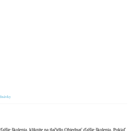
ednávky
šie školenia, kliknite na tlačidlo Objednať ďalšie školenia. Pokiaľ