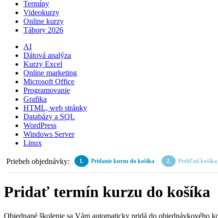
Termíny
Videokurzy
Online kurzy
Tábory 2026
AI
Dátová analýza
Kurzy Excel
Online marketing
Microsoft Office
Programovanie
Grafika
HTML, web stránky
Databázy a SQL
WordPress
Windows Server
Linux
Priebeh objednávky:
Pridanie kurzu do košíka
Prehľad košíka
Pridať termín kurzu do košíka
Objednané školenie sa Vám automaticky pridá do objednávkového košíka