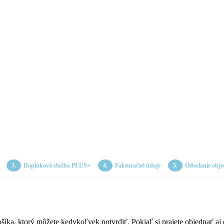
Doplnková služba PLUS+
Fakturačné údaje
Odoslanie obj
, ktorý môžete kedykoľvek potvrdiť. Pokiaľ si prajete objednať aj ďal