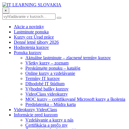
×
Akcie a novinky
Lastminute ponuka
Kurzy cez Úrad práce
Denné letné tábory 2026
Hodnotenia kurzov
Ponuka kurzov
Aktuálne lastminute – zlacnené termíny kurzov
Všetky kurzy – zoznam
Preskúmajte ponuku – katalóg
Online kurzy a vzdelávanie
Termíny IT kurzov
Dlhodobé IT štúdium
Výhodné balíky kurzov
VideoClass videokurzy
MOC kurzy – certifikované Microsoft kurzy a školenia
Predplatenka – Múdra karta
Videokurzy VideoClass
Informácie pred kurzom
Vzdelávanie a kurzy u nás
Certifikácia a prečo my