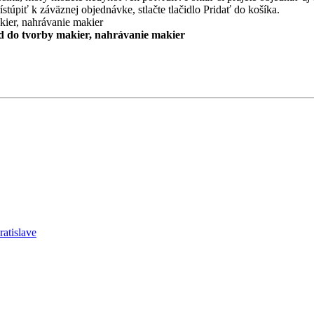
stúpiť k záväznej objednávke, stlačte tlačidlo Pridať do košíka.
d do tvorby makier, nahrávanie makier