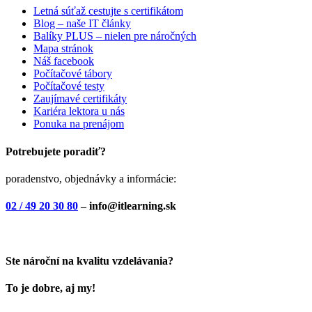
Letná súťaž cestujte s certifikátom
Blog – naše IT články
Balíky PLUS – nielen pre náročných
Mapa stránok
Náš facebook
Počítačové tábory
Počítačové testy
Zaujímavé certifikáty
Kariéra lektora u nás
Ponuka na prenájom
Potrebujete poradiť?
poradenstvo, objednávky a informácie:
02 / 49 20 30 80
– info@itlearning.sk
Ste nároční na kvalitu vzdelávania?
To je dobre, aj my!