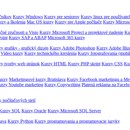
očníkov
Kurzy Windows
Kurzy pre seniorov
Kurzy linux pre používate
rzy a školenia
Mac OS kurzy
Kurzy pre Apple počítače
Kurzy Microso
čné zručnosti a Visio
Kurzy Microsoft Project a projektové riadenie
Ku
oint
Kurzy SAP a ABAP
Microsoft 365 kurzy
y grafiky - grafický dizajn
Kurzy Adobe Photoshop
Kurzy Adobe Illus
Video kurzy
Kurzy technického kreslenia
Kurzy fotografovania (mobi
y tvorby web stránok
Kurzy HTML
Kurzy PHP skript
Kurzy CSS
Kur
urzy
Marketingové kurzy Bratislava
Kurzy Facebook marketingu a Me
urzy Youtube marketing
Kurzy Copywriting
Platená reklama na Faceb
 počítačových sietí
Kurzy SQL
Kurzy Oracle
Kurzy Microsoft SQL Server
Java
Kurzy Python
Kurzy programovania a programovacie jazyky