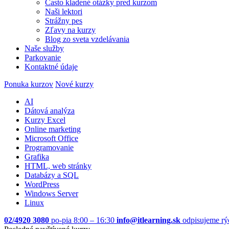
Často kladené otázky pred kurzom
Naši lektori
Strážny pes
Zľavy na kurzy
Blog zo sveta vzdelávania
Naše služby
Parkovanie
Kontaktné údaje
Ponuka kurzov
Nové kurzy
AI
Dátová analýza
Kurzy Excel
Online marketing
Microsoft Office
Programovanie
Grafika
HTML, web stránky
Databázy a SQL
WordPress
Windows Server
Linux
02/4920 3080
po-pia 8:00 – 16:30
info@itlearning.sk
odpisujeme rý