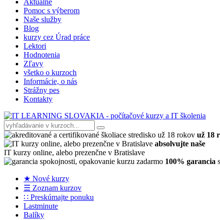
Aktuálne
Pomoc s výberom
Naše služby
Blog
kurzy cez Úrad práce
Lektori
Hodnotenia
Zľavy
všetko o kurzoch
Informácie, o nás
Strážny pes
Kontakty
už 18 
absolvujte naše
IT kurzy online, alebo prezenčne v Bratislave
100% garancia
s
★ Nové kurzy
☰ Zoznam kurzov
∷ Preskúmajte ponuku
Lastminute
Balíky