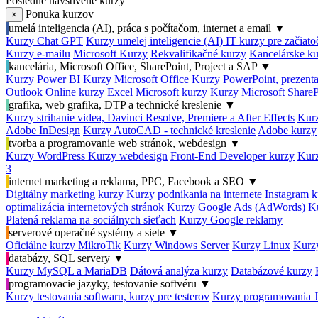
Posledné navštívené kurzy
Ponuka kurzov
×
umelá inteligencia (AI), práca s počítačom, internet a email
▼
Kurzy Chat GPT
Kurzy umelej inteligencie (AI)
IT kurzy pre začiat
Kurzy e-mailu
Microsoft Kurzy
Rekvalifikačné kurzy
Kancelárske ku
kancelária, Microsoft Office, SharePoint, Project a SAP
▼
Kurzy Power BI
Kurzy Microsoft Office
Kurzy PowerPoint, prezenta
Outlook
Online kurzy Excel
Microsoft kurzy
Kurzy Microsoft ShareP
grafika, web grafika, DTP a technické kreslenie
▼
Kurzy strihanie videa, Davinci Resolve, Premiere a After Effects
Kurz
Adobe InDesign
Kurzy AutoCAD - technické kreslenie
Adobe kurzy
tvorba a programovanie web stránok, webdesign
▼
Kurzy WordPress
Kurzy webdesign
Front-End Developer kurzy
Kurz
3
internet marketing a reklama, PPC, Facebook a SEO
▼
Digitálny marketing kurzy
Kurzy podnikania na internete
Instagram k
optimalizácia internetových stránok
Kurzy Google Ads (AdWords)
K
Platená reklama na sociálnych sieťach
Kurzy Google reklamy
serverové operačné systémy a siete
▼
Oficiálne kurzy MikroTik
Kurzy Windows Server
Kurzy Linux
Kurzy
databázy, SQL servery
▼
Kurzy MySQL a MariaDB
Dátová analýza kurzy
Databázové kurzy
programovacie jazyky, testovanie softvéru
▼
Kurzy testovania softwaru, kurzy pre testerov
Kurzy programovania 