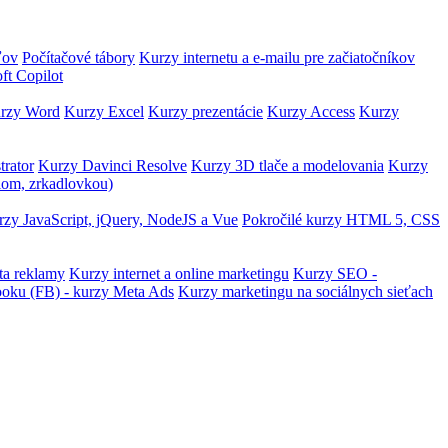
ľov
Počítačové tábory
Kurzy internetu a e-mailu pre začiatočníkov
ft Copilot
rzy Word
Kurzy Excel
Kurzy prezentácie
Kurzy Access
Kurzy
trator
Kurzy Davinci Resolve
Kurzy 3D tlače a modelovania
Kurzy
lom, zrkadlovkou)
zy JavaScript, jQuery, NodeJS a Vue
Pokročilé kurzy HTML 5, CSS
ta reklamy
Kurzy internet a online marketingu
Kurzy SEO -
ooku (FB) - kurzy Meta Ads
Kurzy marketingu na sociálnych sieťach