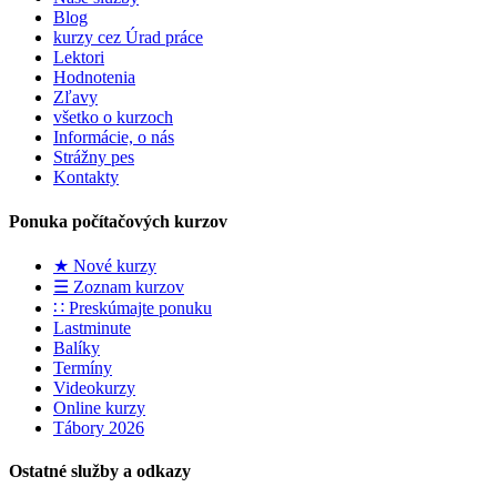
Blog
kurzy cez Úrad práce
Lektori
Hodnotenia
Zľavy
všetko o kurzoch
Informácie, o nás
Strážny pes
Kontakty
Ponuka počítačových kurzov
★ Nové kurzy
☰ Zoznam kurzov
∷ Preskúmajte ponuku
Lastminute
Balíky
Termíny
Videokurzy
Online kurzy
Tábory 2026
Ostatné služby a odkazy