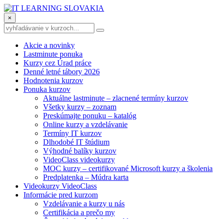
×
Akcie a novinky
Lastminute ponuka
Kurzy cez Úrad práce
Denné letné tábory 2026
Hodnotenia kurzov
Ponuka kurzov
Aktuálne lastminute – zlacnené termíny kurzov
Všetky kurzy – zoznam
Preskúmajte ponuku – katalóg
Online kurzy a vzdelávanie
Termíny IT kurzov
Dlhodobé IT štúdium
Výhodné balíky kurzov
VideoClass videokurzy
MOC kurzy – certifikované Microsoft kurzy a školenia
Predplatenka – Múdra karta
Videokurzy VideoClass
Informácie pred kurzom
Vzdelávanie a kurzy u nás
Certifikácia a prečo my