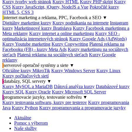
Kurzy tvorby web stránok
Kurzy HTML
Kurzy PHP skript
Kurzy
CSS
Kurzy JavaScript, jQuery, NodeJS a Vue
Pokročilé kurzy
HTML 5, CSS 3
internet marketing a reklama, PPC, Facebook a SEO
▼
Digitálny marketing kurzy
Kurzy podnikania na internete
Instagram
kurzy
Marketingové kurzy Bratislava
Kurzy Facebook marketingu a
Meta reklamy
Kurzy internet a online marketingu
Kurzy SEO -
optimalizácia internetových stránok
Kurzy Google Ads (AdWords)
Kurzy Youtube marketing
Kurzy Copywriting
Platená reklama na
Facebooku (FB) - kurzy Meta Ads
Kurzy marketingu na sociálnych
sieťach
Platená reklama na sociálnych sieťach
Kurzy Google
reklamy
serverové operačné systémy a siete
▼
Oficiálne kurzy MikroTik
Kurzy Windows Server
Kurzy Linux
Kurzy počítačových sietí
databázy, SQL servery
▼
Kurzy MySQL a MariaDB
Dátová analýza kurzy
Databázové kurzy
Kurzy SQL
Kurzy Oracle
Kurzy Microsoft SQL Server
programovacie jazyky, testovanie softvéru
▼
Kurzy testovania softwaru, kurzy pre testerov
Kurzy programovania
Java
Kurzy Python
Kurzy programovania a programovacie jazyky
Aktuálne
Pomoc s výberom
Naše služby