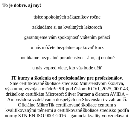
To je dobre, aj my!
tisíce spokojných zákazníkov ročne
zakladáme si na kvalitných lektoroch
garantujeme vám spokojnosť vrátením peňazí
u nás môžete bezplatne opakovať kurz
ponúkame bezplatné poradenstvo – áno, aj osobné
u nás vopred viete, kto vás bude učiť
IT kurzy a školenia od profesionálov pre profesionálov.
Sme certifikované školiace stredisko Ministerstvom školstva,
výskumu, vývoja a mládeže SR pod číslom RCVI_2025_000143,
držiteľom certifikátu Microsoft Silver Partner a členom AVIDA –
Ambasádora vzdelávania dospelých na Slovensku i v zahraničí.​​​​​​​​​​​​​​​​
Oficiálne MikroTik certifikované školiace centrum s
kvalifikovanými trénermi ​​​​​​​​​​a certifikované školiace stredisko podľa
normy STN EN ISO 9001:2016 – garancia kvality vo vzdelávaní.