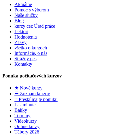
Aktuálne
Pomoc s výberom
Naše služby
Blog
kurzy cez Úrad práce
Lektori
Hodnotenia
Zľavy
všetko o kurzoch
Informácie, o nás
Strážny pes
Kontakty
Ponuka počítačových kurzov
★ Nové kurzy
☰ Zoznam kurzov
∷ Preskúmajte ponuku
Lastminute
Balíky
Termíny
Videokurzy
Online kurzy
Tábory 2026