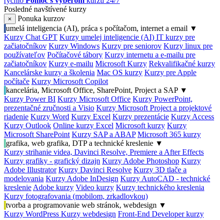
rýchlo
Pomoc s výberom
kurzu 24/7
Posledné navštívené kurzy
Ponuka kurzov
×
umelá inteligencia (AI), práca s počítačom, internet a email
▼
Kurzy Chat GPT
Kurzy umelej inteligencie (AI)
IT kurzy pre
začiatočníkov
Kurzy Windows
Kurzy pre seniorov
Kurzy linux pre
používateľov
Počítačové tábory
Kurzy internetu a e-mailu pre
začiatočníkov
Kurzy e-mailu
Microsoft Kurzy
Rekvalifikačné kurzy
Kancelárske kurzy a školenia
Mac OS kurzy
Kurzy pre Apple
počítače
Kurzy Microsoft Copilot
kancelária, Microsoft Office, SharePoint, Project a SAP
▼
Kurzy Power BI
Kurzy Microsoft Office
Kurzy PowerPoint,
prezentačné zručnosti a Visio
Kurzy Microsoft Project a projektové
riadenie
Kurzy Word
Kurzy Excel
Kurzy prezentácie
Kurzy Access
Kurzy Outlook
Online kurzy Excel
Microsoft kurzy
Kurzy
Microsoft SharePoint
Kurzy SAP a ABAP
Microsoft 365 kurzy
grafika, web grafika, DTP a technické kreslenie
▼
Kurzy strihanie videa, Davinci Resolve, Premiere a After Effects
Kurzy grafiky - grafický dizajn
Kurzy Adobe Photoshop
Kurzy
Adobe Illustrator
Kurzy Davinci Resolve
Kurzy 3D tlače a
modelovania
Kurzy Adobe InDesign
Kurzy AutoCAD - technické
kreslenie
Adobe kurzy
Video kurzy
Kurzy technického kreslenia
Kurzy fotografovania (mobilom, zrkadlovkou)
tvorba a programovanie web stránok, webdesign
▼
Kurzy WordPress
Kurzy webdesign
Front-End Developer kurzy