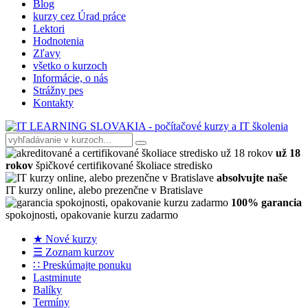
Blog
kurzy cez Úrad práce
Lektori
Hodnotenia
Zľavy
všetko o kurzoch
Informácie, o nás
Strážny pes
Kontakty
už 18
rokov
špičkové certifikované školiace stredisko
absolvujte naše
IT kurzy online, alebo prezenčne v Bratislave
100% garancia
spokojnosti, opakovanie kurzu zadarmo
★ Nové kurzy
☰ Zoznam kurzov
∷ Preskúmajte ponuku
Lastminute
Balíky
Termíny