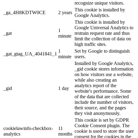
recognize unique visitors.
This cookie is installed by
_ga_4H8KDTW0CE
2 years
Google Analytics.
This cookie is installed by
Google Universal Analytics to
1
_gat
restrain request rate and thus
minute
limit the collection of data on
high traffic sites.
1
Set by Google to distinguish
_gat_gtag_UA_4041841_1
minute
users.
Installed by Google Analytics,
_gid cookie stores information
on how visitors use a website,
while also creating an
analytics report of the
_gid
1 day
website's performance. Some
of the data that are collected
include the number of visitors,
their source, and the pages
they visit anonymously.
This cookie is set by GDPR
Cookie Consent plugin. The
cookielawinfo-checkbox-
11
cookie is used to store the user
analytics
months
consent for the cookies in the