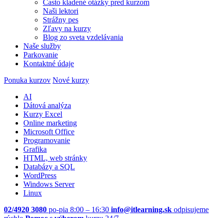
Často kladené otázky pred kurzom
Naši lektori
Strážny pes
Zľavy na kurzy
Blog zo sveta vzdelávania
Naše služby
Parkovanie
Kontaktné údaje
Ponuka kurzov
Nové kurzy
AI
Dátová analýza
Kurzy Excel
Online marketing
Microsoft Office
Programovanie
Grafika
HTML, web stránky
Databázy a SQL
WordPress
Windows Server
Linux
02/4920 3080
po-pia 8:00 – 16:30
info@itlearning.sk
odpisujeme