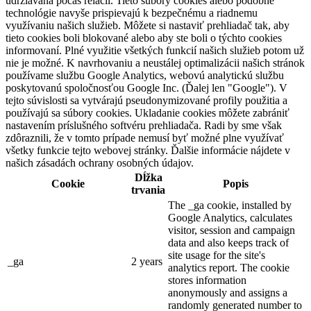
udržiavaná počas relácií. Tieto súbory cookies alebo podobné
technológie navyše prispievajú k bezpečnému a riadnemu
využívaniu našich služieb. Môžete si nastaviť prehliadač tak, aby
tieto cookies boli blokované alebo aby ste boli o týchto cookies
informovaní. Plné využitie všetkých funkcií našich služieb potom už
nie je možné. K navrhovaniu a neustálej optimalizácii našich stránok
používame službu Google Analytics, webovú analytickú službu
poskytovanú spoločnosťou Google Inc. (Ďalej len "Google"). V
tejto súvislosti sa vytvárajú pseudonymizované profily použitia a
používajú sa súbory cookies. Ukladanie cookies môžete zabrániť
nastavením príslušného softvéru prehliadača. Radi by sme však
zdôraznili, že v tomto prípade nemusí byť možné plne využívať
všetky funkcie tejto webovej stránky. Ďalšie informácie nájdete v
našich zásadách ochrany osobných údajov.
Dĺžka
Cookie
Popis
trvania
The _ga cookie, installed by
Google Analytics, calculates
visitor, session and campaign
data and also keeps track of
site usage for the site's
_ga
2 years
analytics report. The cookie
stores information
anonymously and assigns a
randomly generated number to