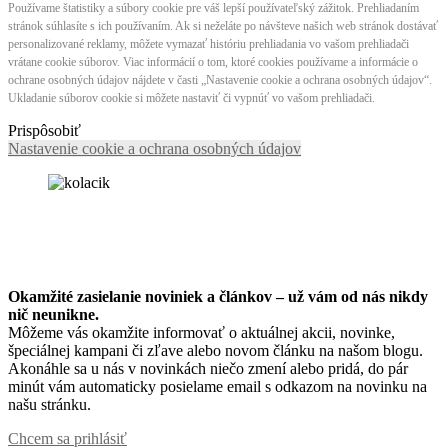
Používame štatistiky a súbory cookie pre váš lepší používateľský zážitok. Prehliadaním
stránok súhlasíte s ich používaním. Ak si neželáte po návšteve našich web stránok dostávať
personalizované reklamy, môžete vymazať históriu prehliadania vo vašom prehliadači
vrátane cookie súborov. Viac informácií o tom, ktoré cookies používame a informácie o
ochrane osobných údajov nájdete v časti „Nastavenie cookie a ochrana osobných údajov“.
Ukladanie súborov cookie si môžete nastaviť či vypnúť vo vašom prehliadači.
Prispôsobiť
Nastavenie cookie a ochrana osobných údajov
Okamžité zasielanie noviniek a článkov – u
ž vám od nás nikdy
nič neunikne.
Môžeme vás okamžite informovať o aktuálnej akcii, novinke,
špeciálnej kampani či zľave alebo novom článku na našom blogu.
Akonáhle sa u nás v novinkách niečo zmení alebo pridá, do pár
minút vám automaticky posielame email s odkazom na novinku na
našu stránku.
Chcem sa prihlásiť