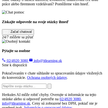
práce alebo firemnom vzdelávaní? Pomôžeme vám hneď.
Získajte odpovede na svoje otázky ihneď
Začať chatovať
24/7 môžete sa pýtať
Pýtajte sa osobne
02/4920 3080
info@itlearning.sk
Sme k dispozícii
Pokračovaním v chate súhlasíte so spracovaním údajov vložených
do konverzácie.
Ochrana osobných údajov
.
Herkules AI môže robiť chyby. Overujte si informácie na tejto
stránke alebo si odpoveď potvrďte na
02/4920 3080
,
info@itlearning.sk
. Ceny sú zobrazené bez DPH, pokiaľ nie je
uvedené inak.
Informácie o spracovaní údajov
.