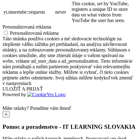
This cookie, set by YouTube,
registers a unique ID to store
yt.innertube::requests
never
data on what videos from
YouTube the user has seen.
Personalizovaná reklama
Personalizovaná reklama
Táto stránka používa cookies a iné sledovacie technológie na
zlepšenie vášho zážitku pri prehliadaní, na analýzu návštevnosti
stránky, a na zobrazovanie personalizovanej reklamy. Súhlasom s
cookies umožníte, aby sme zbierali údaje o vašom správaní na
webe, vrátane ad_user_data a ad_personalization. Tieto informácie
nám pomáhajú a našim partnerom poskytovať vám relevantnejšiu
reklamu a lepšie online služby. Môžete si vybrať, či tieto cookies
prijmete alebo odmietnete. Svoj súhlas môžete kedykoľvek zmeniť
v nastaveniach
ULOŽIŤ A PRIJAŤ
Powered by
Máte otázky?
Poradíme vám ihneď
×
Pomoc a poradenstvo - IT LEARNING SLOVAKIA
Máte otázky o našich kurzoch, termínoch, financovaní cez úrad