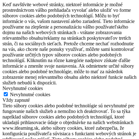
Keď navštívite webové stránky, niektoré informácie je možné
prostredníctvom vášho prehliadača vyvolať alebo uložiť vo forme
súborov cookies alebo podobných technológií. Môžu to byť
informácie o vás, vašom nastavení alebo zariadení. Tieto informácie
používame na zlepšenie a personalizáciu vášho používateľského
dojmu na našich webových stránkach - vrátane zobrazovania
relevantného obsahu/reklamy na stránkach poskytovateľov tretích
strán, či na sociálnych sieťach. Pretože chceme nechať rozhodnutie
na vás, ako chcete naše ponuky využívať, môžete sami kontrolovať
používanie určitých typov súborov cookies alebo podobných
technológií. Kliknutím na rôzne kategórie nadpisov získate ďalšie
informácie a zmeníte svoje nastavenia. Ak odmietnete určité súbory
cookies alebo podobné technológie, môže to mať za následok
zobrazenie menej relevantného obsahu alebo niektoré funkcie našich
služieb nebudú k dispozícii.
Nevyhnutné cookies
Nevyhnutné cookies
Vždy zapnuté
Tieto súbory cookies alebo podobné technológie sú nevyhnutné pre
fungovanie našich služieb a nemožno ich deaktivovať. To sa týka
napríklad súborov cookies alebo podobných technológií, ktoré
ukladajú prihlasovacie údaje o objednávke na našich webstránkach
www.itlearning.sk, alebo súbory cookies, ktoré zabezpečia, že
konfigurácia používateľa súvisiaca s funkciami webových stránok je