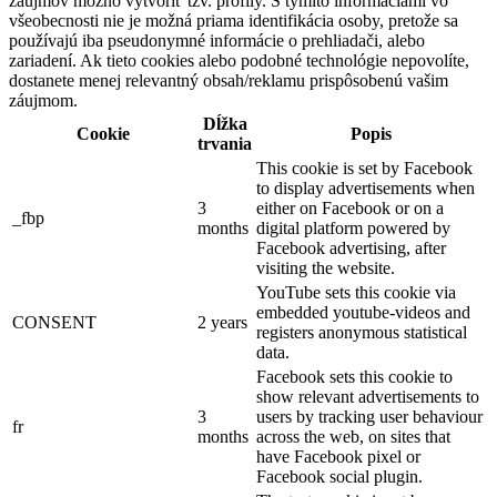
záujmov možno vytvoriť tzv. profily. S týmito informáciami vo
všeobecnosti nie je možná priama identifikácia osoby, pretože sa
používajú iba pseudonymné informácie o prehliadači, alebo
zariadení. Ak tieto cookies alebo podobné technológie nepovolíte,
dostanete menej relevantný obsah/reklamu prispôsobenú vašim
záujmom.
Dĺžka
Cookie
Popis
trvania
This cookie is set by Facebook
to display advertisements when
3
either on Facebook or on a
_fbp
months
digital platform powered by
Facebook advertising, after
visiting the website.
YouTube sets this cookie via
embedded youtube-videos and
CONSENT
2 years
registers anonymous statistical
data.
Facebook sets this cookie to
show relevant advertisements to
3
users by tracking user behaviour
fr
months
across the web, on sites that
have Facebook pixel or
Facebook social plugin.