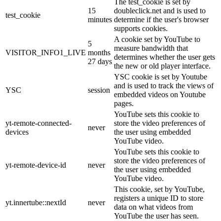
The test_cookie is set by
15
doubleclick.net and is used to
test_cookie
minutes
determine if the user's browser
supports cookies.
A cookie set by YouTube to
5
measure bandwidth that
VISITOR_INFO1_LIVE
months
determines whether the user gets
27 days
the new or old player interface.
YSC cookie is set by Youtube
and is used to track the views of
YSC
session
embedded videos on Youtube
pages.
YouTube sets this cookie to
yt-remote-connected-
store the video preferences of
never
devices
the user using embedded
YouTube video.
YouTube sets this cookie to
store the video preferences of
yt-remote-device-id
never
the user using embedded
YouTube video.
This cookie, set by YouTube,
registers a unique ID to store
yt.innertube::nextId
never
data on what videos from
YouTube the user has seen.