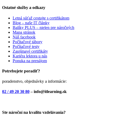
Ostatné služby a odkazy
Letná súťaž cestujte s certifikátom
Blog – naše IT články
Balíky PLUS – nielen pre náročných
Mapa stránok
Náš facebook
Počítačové tábory
Počítačové testy
Zaujímavé certifikáty
Kariéra lektora u nás
Ponuka na prenájom
Potrebujete poradiť?
poradenstvo, objednávky a informácie:
02 / 49 20 30 80
– info@itlearning.sk
Ste nároční na kvalitu vzdelávania?