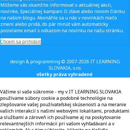
Môžeme vás okamžite informovať o aktuálnej akcii,
novinke, špeciálnej kampani či zľave alebo novom článku
na našom blogu. Akonáhle sa u nás v novinkách niečo
zmení alebo pridá, do pár minút vám automaticky
posielame email s odkazom na novinku na našu stránku.
Chcem sa prihlásiť
design & programming © 2007-2026 IT LEARNING
SLOVAKIA, s.r.o.
všetky práva vyhradené
Vážime si vaše súkromie - my v IT LEARNING SLOVAKIA
používame súbory cookie a podobné technológie na
zlepšovanie vašej používateľskej skúsenosti a na meranie
vašich interakcií s našimi webovými lokalitami, produktami
a službami a zároveň ich používame aj na poskytovanie
relevantnejších informácií pri vašom vyhľadávaní a v