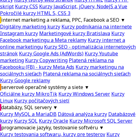
skript
Kurzy CSS
Kurzy JavaScript, jQuery, NodeJS a Vue
Pokročilé kurzy HTML 5, CSS 3
internet marketing a reklama, PPC, Facebook a SEO
▼
Digitálny marketing kurzy
Kurzy podnikania na internete
Instagram kurzy
Marketingové kurzy Bratislava
Kurzy
Facebook marketingu a Meta reklamy
Kurzy internet a
online marketingu
Kurzy SEO - optimalizácia internetových
stránok
Kurzy Google Ads (AdWords)
Kurzy Youtube
marketing
Kurzy Copywriting
Platená reklama na
Facebooku (FB) - kurzy Meta Ads
Kurzy marketingu na
sociálnych sieťach
Platená reklama na sociálnych sieťach
Kurzy Google reklamy
serverové operačné systémy a siete
▼
Oficiálne kurzy MikroTik
Kurzy Windows Server
Kurzy
Linux
Kurzy počítačových sietí
databázy, SQL servery
▼
Kurzy MySQL a MariaDB
Dátová analýza kurzy
Databázové
kurzy
Kurzy SQL
Kurzy Oracle
Kurzy Microsoft SQL Server
programovacie jazyky, testovanie softvéru
▼
Kurzy testovania softwaru, kurzy pre testerov
Kurzy