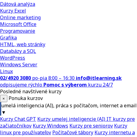
Dátová analýza
Kurzy Excel
Online marketing
Microsoft Office
Programovanie
Grafika
HTML, web stránky
Databázy a SQL
WordPress
Windows Server
Linux
02/4920 3080
po-pia 8:00 – 16:30
info@itlearning.sk
odpisujeme rýchlo
Pomoc s výberom
kurzu 24/7
Posledné navštívené kurzy
Ponuka kurzov
×
umelá inteligencia (AI), práca s počítačom, internet a email
▼
Kurzy Chat GPT
Kurzy umelej inteligencie (AI)
IT kurzy pre
začiatočníkov
Kurzy Windows
Kurzy pre seniorov
Kurzy
linux pre používateľov
Počítačové tábory
Kurzy internetu a