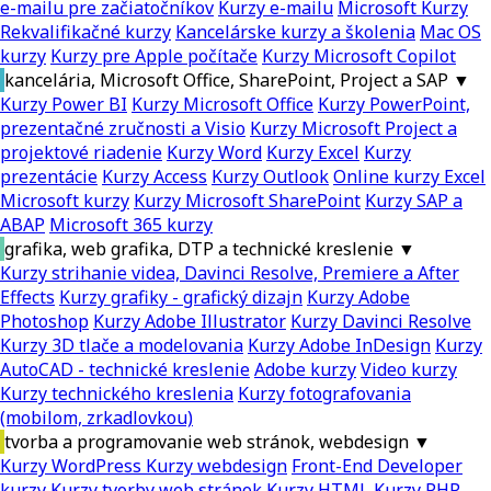
e-mailu pre začiatočníkov
Kurzy e-mailu
Microsoft Kurzy
Rekvalifikačné kurzy
Kancelárske kurzy a školenia
Mac OS
kurzy
Kurzy pre Apple počítače
Kurzy Microsoft Copilot
kancelária, Microsoft Office, SharePoint, Project a SAP
▼
Kurzy Power BI
Kurzy Microsoft Office
Kurzy PowerPoint,
prezentačné zručnosti a Visio
Kurzy Microsoft Project a
projektové riadenie
Kurzy Word
Kurzy Excel
Kurzy
prezentácie
Kurzy Access
Kurzy Outlook
Online kurzy Excel
Microsoft kurzy
Kurzy Microsoft SharePoint
Kurzy SAP a
ABAP
Microsoft 365 kurzy
grafika, web grafika, DTP a technické kreslenie
▼
Kurzy strihanie videa, Davinci Resolve, Premiere a After
Effects
Kurzy grafiky - grafický dizajn
Kurzy Adobe
Photoshop
Kurzy Adobe Illustrator
Kurzy Davinci Resolve
Kurzy 3D tlače a modelovania
Kurzy Adobe InDesign
Kurzy
AutoCAD - technické kreslenie
Adobe kurzy
Video kurzy
Kurzy technického kreslenia
Kurzy fotografovania
(mobilom, zrkadlovkou)
tvorba a programovanie web stránok, webdesign
▼
Kurzy WordPress
Kurzy webdesign
Front-End Developer
kurzy
Kurzy tvorby web stránok
Kurzy HTML
Kurzy PHP