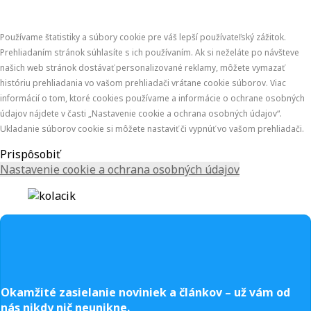
Používame štatistiky a súbory cookie pre váš lepší používateľský zážitok.
Prehliadaním stránok súhlasíte s ich používaním. Ak si neželáte po návšteve
našich web stránok dostávať personalizované reklamy, môžete vymazať
históriu prehliadania vo vašom prehliadači vrátane cookie súborov. Viac
informácií o tom, ktoré cookies používame a informácie o ochrane osobných
údajov nájdete v časti „Nastavenie cookie a ochrana osobných údajov“.
Ukladanie súborov cookie si môžete nastaviť či vypnúť vo vašom prehliadači.
Prispôsobiť
Nastavenie cookie a ochrana osobných údajov
Okamžité zasielanie noviniek a článkov – u
ž vám od
nás nikdy nič neunikne.