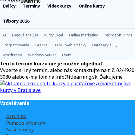
Balíky
Termíny
Videokurzy
Online kurzy
Tábory 2026
AI
Dátová analýza
Kurzy Excel
Online marketing
Microsoft Office
Programovanie
Grafika
HTML, web stránky
Databázy a SQL
WordPress
Windows Server
Linux
Tento termín kurzu nie je možné objednať.
Vyberte si iný termín, alebo nás kontaktujte na t. č. 02/4920
3080 alebo e-mailom na info@itlearning.sk. Ďakujeme
Vzdelávanie
Aktuálne
Pomoc s výberom
Naše služby