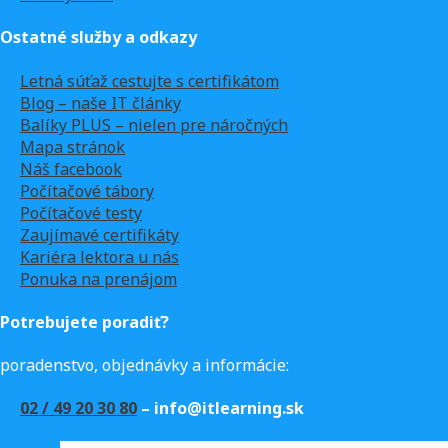
Ostatné služby a odkazy
Letná súťaž cestujte s certifikátom
Blog – naše IT články
Balíky PLUS – nielen pre náročných
Mapa stránok
Náš facebook
Počítačové tábory
Počítačové testy
Zaujímavé certifikáty
Kariéra lektora u nás
Ponuka na prenájom
Potrebujete poradiť?
poradenstvo, objednávky a informácie:
02 / 49 20 30 80
– info@itlearning.sk