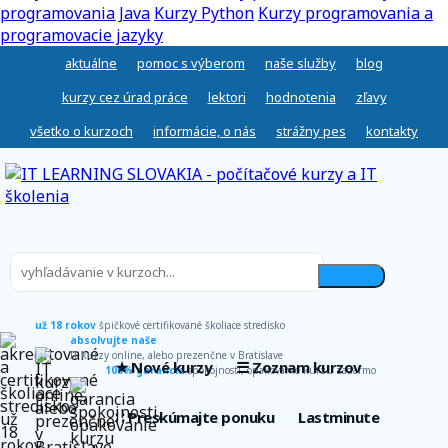
programovania Java
Kurzy Python
Kurzy programovania a
programovacie jazyky
aktuálne
pomoc s výberom
naše služby
blog
kurzy cez úrad práce
lektori
hodnotenia
zľavy
všetko o kurzoch
informácie, o nás
strážny pes
kontakty
už 18 rokov
špičkové certifikované školiace stredisko
absolvujte naše
IT kurzy online, alebo prezenčne v Bratislave
★ Nové kurzy
☰ Zoznam kurzov
100% garancia
spokojnosti, opakovanie kurzu zadarmo
∷ Preskúmajte ponuku
Lastminute