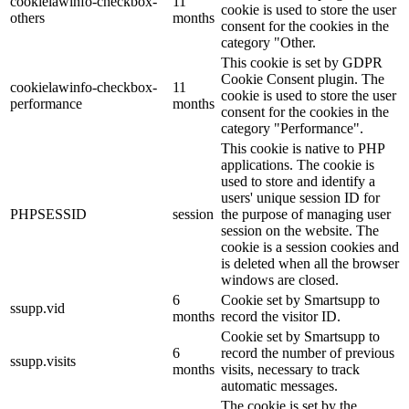
cookielawinfo-checkbox-
11
cookie is used to store the user
others
months
consent for the cookies in the
category "Other.
This cookie is set by GDPR
Cookie Consent plugin. The
cookielawinfo-checkbox-
11
cookie is used to store the user
performance
months
consent for the cookies in the
category "Performance".
This cookie is native to PHP
applications. The cookie is
used to store and identify a
users' unique session ID for
PHPSESSID
session
the purpose of managing user
session on the website. The
cookie is a session cookies and
is deleted when all the browser
windows are closed.
6
Cookie set by Smartsupp to
ssupp.vid
months
record the visitor ID.
Cookie set by Smartsupp to
6
record the number of previous
ssupp.visits
months
visits, necessary to track
automatic messages.
The cookie is set by the