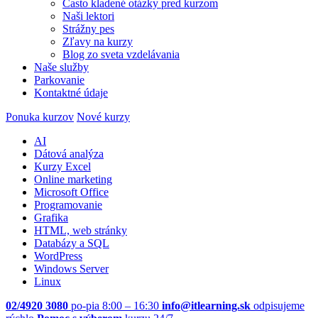
Často kladené otázky pred kurzom
Naši lektori
Strážny pes
Zľavy na kurzy
Blog zo sveta vzdelávania
Naše služby
Parkovanie
Kontaktné údaje
Ponuka kurzov
Nové kurzy
AI
Dátová analýza
Kurzy Excel
Online marketing
Microsoft Office
Programovanie
Grafika
HTML, web stránky
Databázy a SQL
WordPress
Windows Server
Linux
02/4920 3080
po-pia 8:00 – 16:30
info@itlearning.sk
odpisujeme