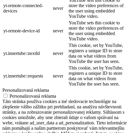
YouTube sets this cookie to
yt-remote-connected-
store the video preferences of
never
devices
the user using embedded
YouTube video.
YouTube sets this cookie to
store the video preferences of
yt-remote-device-id
never
the user using embedded
YouTube video.
This cookie, set by YouTube,
registers a unique ID to store
yt.innertube::nextId
never
data on what videos from
YouTube the user has seen.
This cookie, set by YouTube,
registers a unique ID to store
yt.innertube::requests
never
data on what videos from
YouTube the user has seen.
Personalizovaná reklama
Personalizovaná reklama
Táto stránka používa cookies a iné sledovacie technológie na
zlepšenie vášho zážitku pri prehliadaní, na analýzu návštevnosti
stránky, a na zobrazovanie personalizovanej reklamy. Súhlasom s
cookies umožníte, aby sme zbierali údaje o vašom správaní na
webe, vrátane ad_user_data a ad_personalization. Tieto informácie
nám pomáhajú a našim partnerom poskytovať vám relevantnejšiu