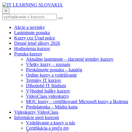
×
Akcie a novinky
Lastminute ponuka
Kurzy cez Úrad práce
Denné letné tábory 2026
Hodnotenia kurzov
Ponuka kurzov
Aktuálne lastminute – zlacnené termíny kurzov
Všetky kurzy – zoznam
Preskúmajte ponuku – katalóg
Online kurzy a vzdelávanie
Termíny IT kurzov
Dlhodobé IT štúdium
Výhodné balíky kurzov
VideoClass videokurzy
MOC kurzy – certifikované Microsoft kurzy a školenia
Predplatenka – Múdra karta
Videokurzy VideoClass
Informácie pred kurzom
Vzdelávanie a kurzy u nás
Certifikácia a prečo my