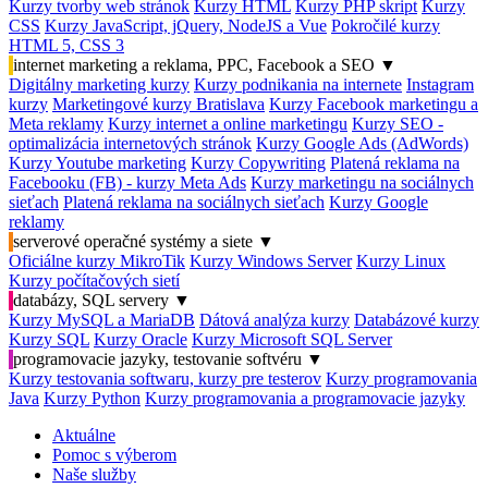
Kurzy tvorby web stránok
Kurzy HTML
Kurzy PHP skript
Kurzy
CSS
Kurzy JavaScript, jQuery, NodeJS a Vue
Pokročilé kurzy
HTML 5, CSS 3
internet marketing a reklama, PPC, Facebook a SEO
▼
Digitálny marketing kurzy
Kurzy podnikania na internete
Instagram
kurzy
Marketingové kurzy Bratislava
Kurzy Facebook marketingu a
Meta reklamy
Kurzy internet a online marketingu
Kurzy SEO -
optimalizácia internetových stránok
Kurzy Google Ads (AdWords)
Kurzy Youtube marketing
Kurzy Copywriting
Platená reklama na
Facebooku (FB) - kurzy Meta Ads
Kurzy marketingu na sociálnych
sieťach
Platená reklama na sociálnych sieťach
Kurzy Google
reklamy
serverové operačné systémy a siete
▼
Oficiálne kurzy MikroTik
Kurzy Windows Server
Kurzy Linux
Kurzy počítačových sietí
databázy, SQL servery
▼
Kurzy MySQL a MariaDB
Dátová analýza kurzy
Databázové kurzy
Kurzy SQL
Kurzy Oracle
Kurzy Microsoft SQL Server
programovacie jazyky, testovanie softvéru
▼
Kurzy testovania softwaru, kurzy pre testerov
Kurzy programovania
Java
Kurzy Python
Kurzy programovania a programovacie jazyky
Aktuálne
Pomoc s výberom
Naše služby