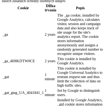
našich zásadách ochrany osobných údajov.
Dĺžka
Cookie
Popis
trvania
The _ga cookie, installed by
Google Analytics, calculates
visitor, session and campaign
data and also keeps track of
site usage for the site's
_ga
2 years
analytics report. The cookie
stores information
anonymously and assigns a
randomly generated number to
recognize unique visitors.
This cookie is installed by
_ga_4H8KDTW0CE
2 years
Google Analytics.
This cookie is installed by
Google Universal Analytics to
1
_gat
restrain request rate and thus
minute
limit the collection of data on
high traffic sites.
1
Set by Google to distinguish
_gat_gtag_UA_4041841_1
minute
users.
Installed by Google Analytics,
_gid cookie stores information