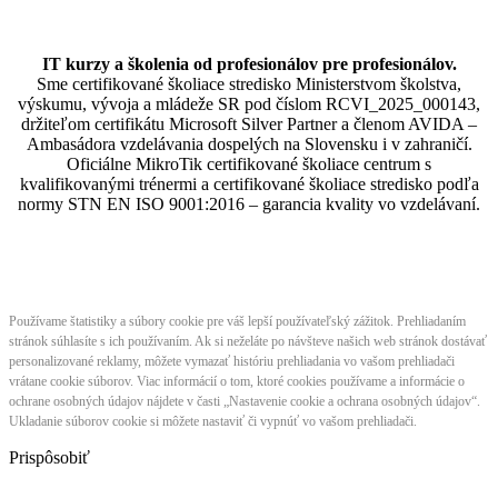
IT kurzy a školenia od profesionálov pre profesionálov.
Sme certifikované školiace stredisko Ministerstvom školstva,
výskumu, vývoja a mládeže SR pod číslom RCVI_2025_000143,
držiteľom certifikátu Microsoft Silver Partner a členom AVIDA –
Ambasádora vzdelávania dospelých na Slovensku i v zahraničí.​​​​​​​​​​​​​​​​
Oficiálne MikroTik certifikované školiace centrum s
kvalifikovanými trénermi ​​​​​​​​​​a certifikované školiace stredisko podľa
normy STN EN ISO 9001:2016 – garancia kvality vo vzdelávaní.
Používame štatistiky a súbory cookie pre váš lepší používateľský zážitok. Prehliadaním
stránok súhlasíte s ich používaním. Ak si neželáte po návšteve našich web stránok dostávať
personalizované reklamy, môžete vymazať históriu prehliadania vo vašom prehliadači
vrátane cookie súborov. Viac informácií o tom, ktoré cookies používame a informácie o
ochrane osobných údajov nájdete v časti „Nastavenie cookie a ochrana osobných údajov“.
Ukladanie súborov cookie si môžete nastaviť či vypnúť vo vašom prehliadači.
Prispôsobiť