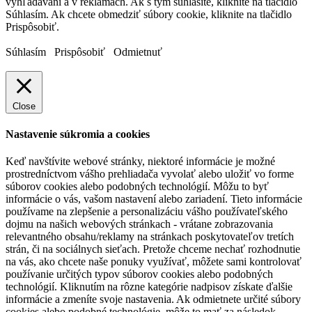
vyhľadávaní a v reklamách. Ak s tým súhlasíte, kliknite na tlačidlo
Súhlasím. Ak chcete obmedziť súbory cookie, kliknite na tlačidlo
Prispôsobiť.
Súhlasím
Prispôsobiť
Odmietnuť
Close
Nastavenie súkromia a cookies
Keď navštívite webové stránky, niektoré informácie je možné
prostredníctvom vášho prehliadača vyvolať alebo uložiť vo forme
súborov cookies alebo podobných technológií. Môžu to byť
informácie o vás, vašom nastavení alebo zariadení. Tieto informácie
používame na zlepšenie a personalizáciu vášho používateľského
dojmu na našich webových stránkach - vrátane zobrazovania
relevantného obsahu/reklamy na stránkach poskytovateľov tretích
strán, či na sociálnych sieťach. Pretože chceme nechať rozhodnutie
na vás, ako chcete naše ponuky využívať, môžete sami kontrolovať
používanie určitých typov súborov cookies alebo podobných
technológií. Kliknutím na rôzne kategórie nadpisov získate ďalšie
informácie a zmeníte svoje nastavenia. Ak odmietnete určité súbory
cookies alebo podobné technológie, môže to mať za následok