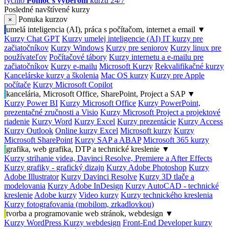
rýchlo
Pomoc s výberom
kurzu 24/7
Posledné navštívené kurzy
Ponuka kurzov
×
umelá inteligencia (AI), práca s počítačom, internet a email
▼
Kurzy Chat GPT
Kurzy umelej inteligencie (AI)
IT kurzy pre
začiatočníkov
Kurzy Windows
Kurzy pre seniorov
Kurzy linux pre
používateľov
Počítačové tábory
Kurzy internetu a e-mailu pre
začiatočníkov
Kurzy e-mailu
Microsoft Kurzy
Rekvalifikačné kurzy
Kancelárske kurzy a školenia
Mac OS kurzy
Kurzy pre Apple
počítače
Kurzy Microsoft Copilot
kancelária, Microsoft Office, SharePoint, Project a SAP
▼
Kurzy Power BI
Kurzy Microsoft Office
Kurzy PowerPoint,
prezentačné zručnosti a Visio
Kurzy Microsoft Project a projektové
riadenie
Kurzy Word
Kurzy Excel
Kurzy prezentácie
Kurzy Access
Kurzy Outlook
Online kurzy Excel
Microsoft kurzy
Kurzy
Microsoft SharePoint
Kurzy SAP a ABAP
Microsoft 365 kurzy
grafika, web grafika, DTP a technické kreslenie
▼
Kurzy strihanie videa, Davinci Resolve, Premiere a After Effects
Kurzy grafiky - grafický dizajn
Kurzy Adobe Photoshop
Kurzy
Adobe Illustrator
Kurzy Davinci Resolve
Kurzy 3D tlače a
modelovania
Kurzy Adobe InDesign
Kurzy AutoCAD - technické
kreslenie
Adobe kurzy
Video kurzy
Kurzy technického kreslenia
Kurzy fotografovania (mobilom, zrkadlovkou)
tvorba a programovanie web stránok, webdesign
▼
Kurzy WordPress
Kurzy webdesign
Front-End Developer kurzy