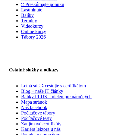
∷ Preskúmajte ponuku
Lastminute
Balíky
Termíny
Videokurzy
Online kurzy
Tábory 2026
Ostatné služby a odkazy
Letná súťaž cestujte s certifikátom
Blog – naše IT články
Balíky PLUS – nielen pre náročných
Mapa stránok
Náš facebook
Počítačové tábory
Počítačové testy
Zaujímavé certifikáty
Kariéra lektora u nás
Ponuka na prenájom