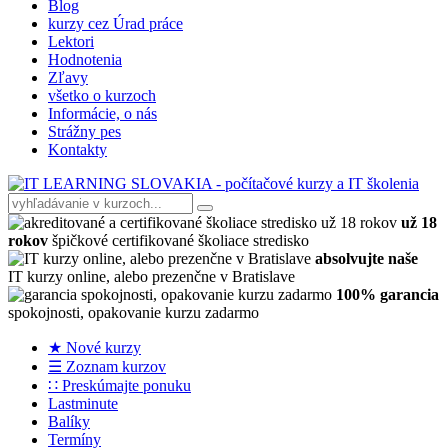
Blog
kurzy cez Úrad práce
Lektori
Hodnotenia
Zľavy
všetko o kurzoch
Informácie, o nás
Strážny pes
Kontakty
už 18
rokov
špičkové certifikované školiace stredisko
absolvujte naše
IT kurzy online, alebo prezenčne v Bratislave
100% garancia
spokojnosti, opakovanie kurzu zadarmo
★ Nové kurzy
☰ Zoznam kurzov
∷ Preskúmajte ponuku
Lastminute
Balíky
Termíny