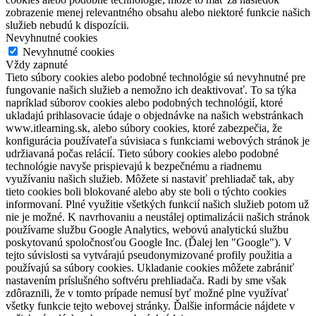
zobrazenie menej relevantného obsahu alebo niektoré funkcie našich
služieb nebudú k dispozícii.
Nevyhnutné cookies
Nevyhnutné cookies
Vždy zapnuté
Tieto súbory cookies alebo podobné technológie sú nevyhnutné pre
fungovanie našich služieb a nemožno ich deaktivovať. To sa týka
napríklad súborov cookies alebo podobných technológií, ktoré
ukladajú prihlasovacie údaje o objednávke na našich webstránkach
www.itlearning.sk, alebo súbory cookies, ktoré zabezpečia, že
konfigurácia používateľa súvisiaca s funkciami webových stránok je
udržiavaná počas relácií. Tieto súbory cookies alebo podobné
technológie navyše prispievajú k bezpečnému a riadnemu
využívaniu našich služieb. Môžete si nastaviť prehliadač tak, aby
tieto cookies boli blokované alebo aby ste boli o týchto cookies
informovaní. Plné využitie všetkých funkcií našich služieb potom už
nie je možné. K navrhovaniu a neustálej optimalizácii našich stránok
používame službu Google Analytics, webovú analytickú službu
poskytovanú spoločnosťou Google Inc. (Ďalej len "Google"). V
tejto súvislosti sa vytvárajú pseudonymizované profily použitia a
používajú sa súbory cookies. Ukladanie cookies môžete zabrániť
nastavením príslušného softvéru prehliadača. Radi by sme však
zdôraznili, že v tomto prípade nemusí byť možné plne využívať
všetky funkcie tejto webovej stránky. Ďalšie informácie nájdete v