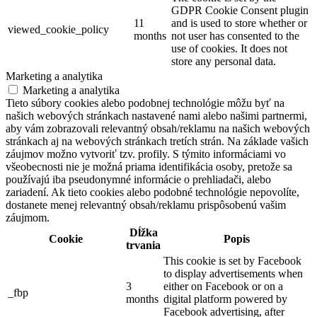
GDPR Cookie Consent plugin
11
and is used to store whether or
viewed_cookie_policy
months
not user has consented to the
use of cookies. It does not
store any personal data.
Marketing a analytika
Marketing a analytika
Tieto súbory cookies alebo podobnej technológie môžu byť na
našich webových stránkach nastavené nami alebo našimi partnermi,
aby vám zobrazovali relevantný obsah/reklamu na našich webových
stránkach aj na webových stránkach tretích strán. Na základe vašich
záujmov možno vytvoriť tzv. profily. S týmito informáciami vo
všeobecnosti nie je možná priama identifikácia osoby, pretože sa
používajú iba pseudonymné informácie o prehliadači, alebo
zariadení. Ak tieto cookies alebo podobné technológie nepovolíte,
dostanete menej relevantný obsah/reklamu prispôsobenú vašim
záujmom.
Dĺžka
Cookie
Popis
trvania
This cookie is set by Facebook
to display advertisements when
3
either on Facebook or on a
_fbp
months
digital platform powered by
Facebook advertising, after