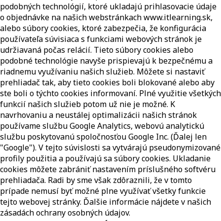
podobných technológií, ktoré ukladajú prihlasovacie údaje
o objednávke na našich webstránkach www.itlearning.sk,
alebo súbory cookies, ktoré zabezpečia, že konfigurácia
používateľa súvisiaca s funkciami webových stránok je
udržiavaná počas relácií. Tieto súbory cookies alebo
podobné technológie navyše prispievajú k bezpečnému a
riadnemu využívaniu našich služieb. Môžete si nastaviť
prehliadač tak, aby tieto cookies boli blokované alebo aby
ste boli o týchto cookies informovaní. Plné využitie všetkých
funkcií našich služieb potom už nie je možné. K
navrhovaniu a neustálej optimalizácii našich stránok
používame službu Google Analytics, webovú analytickú
službu poskytovanú spoločnosťou Google Inc. (Ďalej len
"Google"). V tejto súvislosti sa vytvárajú pseudonymizované
profily použitia a používajú sa súbory cookies. Ukladanie
cookies môžete zabrániť nastavením príslušného softvéru
prehliadača. Radi by sme však zdôraznili, že v tomto
prípade nemusí byť možné plne využívať všetky funkcie
tejto webovej stránky. Ďalšie informácie nájdete v našich
zásadách ochrany osobných údajov.