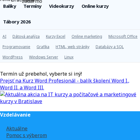
Balíky
Termíny
Videokurzy
Online kurzy
Tábory 2026
AI
Dátová analýza
Kurzy Excel
Online marketing
Microsoft Office
Programovanie
Grafika
HTML, web stránky
Databázy a SQL
WordPress
Windows Server
Linux
Termín už prebehol, vyberte si iný!
Prejsť na Kurz Word Profesionál - balík školení Word I.,
Word II. a Word III.
Vzdelávanie
Aktuálne
Pomoc s výberom