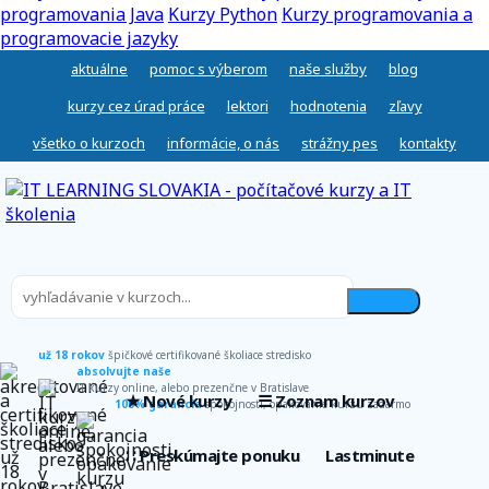
programovania Java
Kurzy Python
Kurzy programovania a
programovacie jazyky
aktuálne
pomoc s výberom
naše služby
blog
kurzy cez úrad práce
lektori
hodnotenia
zľavy
všetko o kurzoch
informácie, o nás
strážny pes
kontakty
už 18 rokov
špičkové certifikované školiace stredisko
absolvujte naše
IT kurzy online, alebo prezenčne v Bratislave
★ Nové kurzy
☰ Zoznam kurzov
100% garancia
spokojnosti, opakovanie kurzu zadarmo
∷ Preskúmajte ponuku
Lastminute