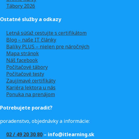
Tábory 2026
Ostatné služby a odkazy
Letná súťaž cestujte s certifikátom
Blog – naše IT články
Balíky PLUS – nielen pre náročných
Mapa stránok
Náš facebook
Počítačové tábory
Počítačové testy
Zaujímavé certifikáty
Kariéra lektora u nás
Ponuka na prenájom
Potrebujete poradiť?
poradenstvo, objednávky a informácie:
02 / 49 20 30 80
– info@itlearning.sk