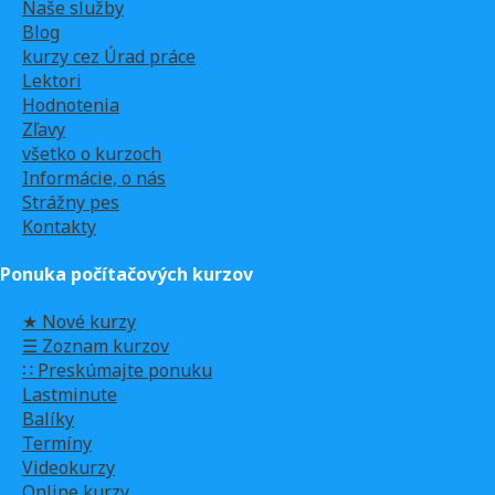
Naše služby
Blog
kurzy cez Úrad práce
Lektori
Hodnotenia
Zľavy
všetko o kurzoch
Informácie, o nás
Strážny pes
Kontakty
Ponuka počítačových kurzov
★ Nové kurzy
☰ Zoznam kurzov
∷ Preskúmajte ponuku
Lastminute
Balíky
Termíny
Videokurzy
Online kurzy