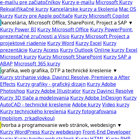
e-mailu pre začiatočníkov
Kurzy e-mailu
Microsoft Kurzy
Rekvalifikačné kurzy
Kancelárske kurzy a školenia
Mac OS
kurzy
Kurzy pre Apple počítače
Kurzy Microsoft Copilot
kancelária, Microsoft Office, SharePoint, Project a SAP
▼
Kurzy Power BI
Kurzy Microsoft Office
Kurzy PowerPoint,
prezentačné zručnosti a Visio
Kurzy Microsoft Project a
projektové riadenie
Kurzy Word
Kurzy Excel
Kurzy
prezentácie
Kurzy Access
Kurzy Outlook
Online kurzy Excel
Microsoft kurzy
Kurzy Microsoft SharePoint
Kurzy SAP a
ABAP
Microsoft 365 kurzy
grafika, web grafika, DTP a technické kreslenie
▼
Kurzy strihanie videa, Davinci Resolve, Premiere a After
Effects
Kurzy grafiky - grafický dizajn
Kurzy Adobe
Photoshop
Kurzy Adobe Illustrator
Kurzy Davinci Resolve
Kurzy 3D tlače a modelovania
Kurzy Adobe InDesign
Kurzy
AutoCAD - technické kreslenie
Adobe kurzy
Video kurzy
Kurzy technického kreslenia
Kurzy fotografovania
(mobilom, zrkadlovkou)
tvorba a programovanie web stránok, webdesign
▼
Kurzy WordPress
Kurzy webdesign
Front-End Developer
kurzy
Kurzy tvorby web stránok
Kurzy HTML
Kurzy PHP