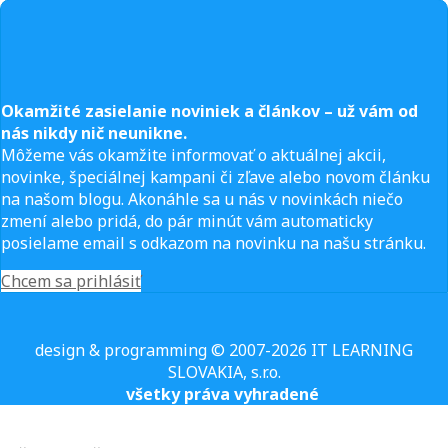
Okamžité zasielanie noviniek a článkov – u
ž vám od
nás nikdy nič neunikne.
Môžeme vás okamžite informovať o aktuálnej akcii,
novinke, špeciálnej kampani či zľave alebo novom článku
na našom blogu. Akonáhle sa u nás v novinkách niečo
zmení alebo pridá, do pár minút vám automaticky
posielame email s odkazom na novinku na našu stránku.
Chcem sa prihlásiť
design & programming © 2007-2026 IT LEARNING
SLOVAKIA, s.r.o.
všetky práva vyhradené