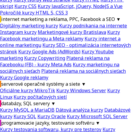
skript
Kurzy CSS
Kurzy JavaScript, jQuery, NodeJS a Vue
Pokročilé kurzy HTML 5, CSS 3
internet marketing a reklama, PPC, Facebook a SEO
▼
Digitálny marketing kurzy
Kurzy podnikania na internete
Instagram kurzy
Marketingové kurzy Bratislava
Kurzy
Facebook marketingu a Meta reklamy
Kurzy internet a
online marketingu
Kurzy SEO - optimalizácia internetových
stránok
Kurzy Google Ads (AdWords)
Kurzy Youtube
marketing
Kurzy Copywriting
Platená reklama na
Facebooku (FB) - kurzy Meta Ads
Kurzy marketingu na
sociálnych sieťach
Platená reklama na sociálnych sieťach
Kurzy Google reklamy
serverové operačné systémy a siete
▼
Oficiálne kurzy MikroTik
Kurzy Windows Server
Kurzy
Linux
Kurzy počítačových sietí
databázy, SQL servery
▼
Kurzy MySQL a MariaDB
Dátová analýza kurzy
Databázové
kurzy
Kurzy SQL
Kurzy Oracle
Kurzy Microsoft SQL Server
programovacie jazyky, testovanie softvéru
▼
Kurzy testovania softwaru, kurzy pre testerov
Kurzy