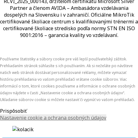
RCVI_2025_000143, držiteľom certifikátu Microsoft Silver
Partner a členom AVIDA – Ambasádora vzdelávania
dospelých na Slovensku i v zahraničí.​​​​​​​​​​​​​​​​ Oficiálne MikroTik
certifikované školiace centrum s kvalifikovanými trénermi ​​​​​​​​​​a
certifikované školiace stredisko podľa normy STN EN ISO
9001:2016 – garancia kvality vo vzdelávaní.
Používame štatistiky a súbory cookie pre váš lepší používateľský zážitok.
Prehliadaním stránok súhlasíte s ich používaním. Ak si neželáte po návšteve
našich web stránok dostávať personalizované reklamy, môžete vymazať
históriu prehliadania vo vašom prehliadači vrátane cookie súborov. Viac
informácií o tom, ktoré cookies používame a informácie o ochrane osobných
údajov nájdete v časti „Nastavenie cookie a ochrana osobných údajov“.
Ukladanie súborov cookie si môžete nastaviť či vypnúť vo vašom prehliadači.
Prispôsobiť
Nastavenie cookie a ochrana osobných údajov