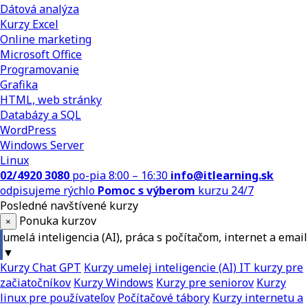
Dátová analýza
Kurzy Excel
Online marketing
Microsoft Office
Programovanie
Grafika
HTML, web stránky
Databázy a SQL
WordPress
Windows Server
Linux
02/4920 3080
po-pia 8:00 – 16:30
info@itlearning.sk
odpisujeme rýchlo
Pomoc s výberom
kurzu 24/7
Posledné navštívené kurzy
Ponuka kurzov
×
umelá inteligencia (AI), práca s počítačom, internet a email
▼
Kurzy Chat GPT
Kurzy umelej inteligencie (AI)
IT kurzy pre
začiatočníkov
Kurzy Windows
Kurzy pre seniorov
Kurzy
linux pre používateľov
Počítačové tábory
Kurzy internetu a