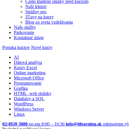
Často kladené otázky pred kurzom
Naši lektori
Strážny pes
Zľavy na kurzy
Blog zo sveta vzdelávania
Naše služby
Parkovanie
Kontaktné údaje
Ponuka kurzov
Nové kurzy
AI
Dátová analýza
Kurzy Excel
Online marketing
Microsoft Office
Programovanie
Grafika
HTML, web stránky
Databázy a SQL
WordPress
Windows Server
Linux
02/4920 3080
po-pia 8:00 – 16:30
info@itlearning.sk
odpisujeme rý