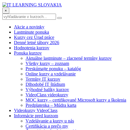
×
Akcie a novinky
Lastminute ponuka
Kurzy cez Úrad práce
Denné letné tábory 2026
Hodnotenia kurzov
Ponuka kurzov
Aktuálne lastminute – zlacnené termíny kurzov
Všetky kurzy – zoznam
Preskúmajte ponuku – katalóg
Online kurzy a vzdelávanie
Termíny IT kurzov
Dlhodobé IT štúdium
Výhodné balíky kurzov
VideoClass videokurzy
MOC kurzy – certifikované Microsoft kurzy a školenia
Predplatenka – Múdra karta
Videokurzy VideoClass
Informácie pred kurzom
Vzdelávanie a kurzy u nás
Certifikácia a prečo my