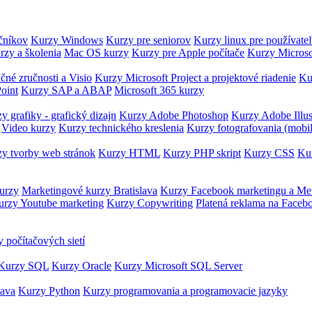
očníkov
Kurzy Windows
Kurzy pre seniorov
Kurzy linux pre používate
rzy a školenia
Mac OS kurzy
Kurzy pre Apple počítače
Kurzy Microso
čné zručnosti a Visio
Kurzy Microsoft Project a projektové riadenie
Ku
oint
Kurzy SAP a ABAP
Microsoft 365 kurzy
y grafiky - grafický dizajn
Kurzy Adobe Photoshop
Kurzy Adobe Illus
Video kurzy
Kurzy technického kreslenia
Kurzy fotografovania (mobi
y tvorby web stránok
Kurzy HTML
Kurzy PHP skript
Kurzy CSS
Kur
urzy
Marketingové kurzy Bratislava
Kurzy Facebook marketingu a Me
urzy Youtube marketing
Kurzy Copywriting
Platená reklama na Faceb
 počítačových sietí
Kurzy SQL
Kurzy Oracle
Kurzy Microsoft SQL Server
Java
Kurzy Python
Kurzy programovania a programovacie jazyky