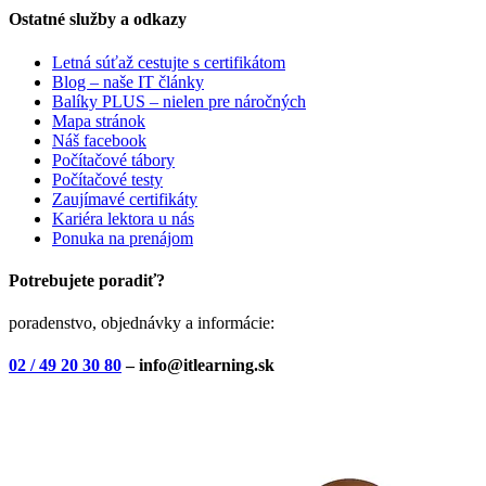
Ostatné služby a odkazy
Letná súťaž cestujte s certifikátom
Blog – naše IT články
Balíky PLUS – nielen pre náročných
Mapa stránok
Náš facebook
Počítačové tábory
Počítačové testy
Zaujímavé certifikáty
Kariéra lektora u nás
Ponuka na prenájom
Potrebujete poradiť?
poradenstvo, objednávky a informácie:
02 / 49 20 30 80
– info@itlearning.sk