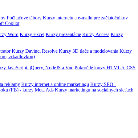
ľov
Počítačové tábory
Kurzy internetu a e-mailu pre začiatočníkov
ft Copilot
rzy Word
Kurzy Excel
Kurzy prezentácie
Kurzy Access
Kurzy
trator
Kurzy Davinci Resolve
Kurzy 3D tlače a modelovania
Kurzy
lom, zrkadlovkou)
zy JavaScript, jQuery, NodeJS a Vue
Pokročilé kurzy HTML 5, CSS
ta reklamy
Kurzy internet a online marketingu
Kurzy SEO -
ooku (FB) - kurzy Meta Ads
Kurzy marketingu na sociálnych sieťach