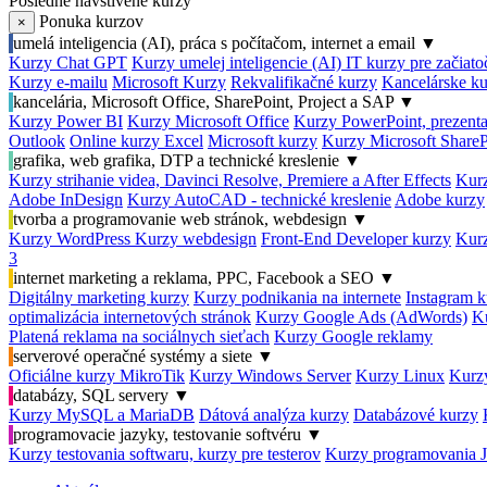
Posledné navštívené kurzy
Ponuka kurzov
×
umelá inteligencia (AI), práca s počítačom, internet a email
▼
Kurzy Chat GPT
Kurzy umelej inteligencie (AI)
IT kurzy pre začiat
Kurzy e-mailu
Microsoft Kurzy
Rekvalifikačné kurzy
Kancelárske ku
kancelária, Microsoft Office, SharePoint, Project a SAP
▼
Kurzy Power BI
Kurzy Microsoft Office
Kurzy PowerPoint, prezenta
Outlook
Online kurzy Excel
Microsoft kurzy
Kurzy Microsoft ShareP
grafika, web grafika, DTP a technické kreslenie
▼
Kurzy strihanie videa, Davinci Resolve, Premiere a After Effects
Kurz
Adobe InDesign
Kurzy AutoCAD - technické kreslenie
Adobe kurzy
tvorba a programovanie web stránok, webdesign
▼
Kurzy WordPress
Kurzy webdesign
Front-End Developer kurzy
Kurz
3
internet marketing a reklama, PPC, Facebook a SEO
▼
Digitálny marketing kurzy
Kurzy podnikania na internete
Instagram k
optimalizácia internetových stránok
Kurzy Google Ads (AdWords)
K
Platená reklama na sociálnych sieťach
Kurzy Google reklamy
serverové operačné systémy a siete
▼
Oficiálne kurzy MikroTik
Kurzy Windows Server
Kurzy Linux
Kurzy
databázy, SQL servery
▼
Kurzy MySQL a MariaDB
Dátová analýza kurzy
Databázové kurzy
programovacie jazyky, testovanie softvéru
▼
Kurzy testovania softwaru, kurzy pre testerov
Kurzy programovania 