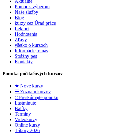
Aktuálne
Pomoc s výberom
Naše služby
Blog
kurzy cez Úrad práce
Lektori
Hodnotenia
Zľavy
všetko o kurzoch
Informácie, o nás
Strážny pes
Kontakty
Ponuka počítačových kurzov
★ Nové kurzy
☰ Zoznam kurzov
∷ Preskúmajte ponuku
Lastminute
Balíky
Termíny
Videokurzy
Online kurzy
Tábory 2026