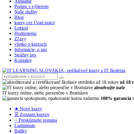
Aktuálne
Pomoc s výberom
Naše služby
Blog
kurzy cez Úrad práce
Lektori
Hodnotenia
Zľavy
všetko o kurzoch
Informácie, o nás
Strážny pes
Kontakty
už 18 
absolvujte naše
IT kurzy online, alebo prezenčne v Bratislave
100% garancia
s
★ Nové kurzy
☰ Zoznam kurzov
∷ Preskúmajte ponuku
Lastminute
Balíky