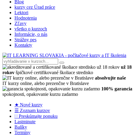
Blog
kurzy cez Úrad práce
Lektori
Hodnotenia
Zľavy
všetko o kurzoch
Informácie, o nás
Strážny pes
Kontakty
už 18
rokov
špičkové certifikované školiace stredisko
absolvujte naše
IT kurzy online, alebo prezenčne v Bratislave
100% garancia
spokojnosti, opakovanie kurzu zadarmo
★ Nové kurzy
☰ Zoznam kurzov
∷ Preskúmajte ponuku
Lastminute
Balíky
Termíny