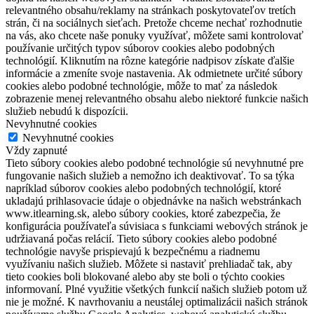
relevantného obsahu/reklamy na stránkach poskytovateľov tretích
strán, či na sociálnych sieťach. Pretože chceme nechať rozhodnutie
na vás, ako chcete naše ponuky využívať, môžete sami kontrolovať
používanie určitých typov súborov cookies alebo podobných
technológií. Kliknutím na rôzne kategórie nadpisov získate ďalšie
informácie a zmeníte svoje nastavenia. Ak odmietnete určité súbory
cookies alebo podobné technológie, môže to mať za následok
zobrazenie menej relevantného obsahu alebo niektoré funkcie našich
služieb nebudú k dispozícii.
Nevyhnutné cookies
Nevyhnutné cookies
Vždy zapnuté
Tieto súbory cookies alebo podobné technológie sú nevyhnutné pre
fungovanie našich služieb a nemožno ich deaktivovať. To sa týka
napríklad súborov cookies alebo podobných technológií, ktoré
ukladajú prihlasovacie údaje o objednávke na našich webstránkach
www.itlearning.sk, alebo súbory cookies, ktoré zabezpečia, že
konfigurácia používateľa súvisiaca s funkciami webových stránok je
udržiavaná počas relácií. Tieto súbory cookies alebo podobné
technológie navyše prispievajú k bezpečnému a riadnemu
využívaniu našich služieb. Môžete si nastaviť prehliadač tak, aby
tieto cookies boli blokované alebo aby ste boli o týchto cookies
informovaní. Plné využitie všetkých funkcií našich služieb potom už
nie je možné. K navrhovaniu a neustálej optimalizácii našich stránok