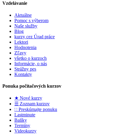
Vzdelávanie
Aktuálne
Pomoc s výberom
Naše služby
Blog
kurzy cez Úrad práce
Lektori
Hodnotenia
Zľavy
všetko o kurzoch
Informácie, o nás
Strážny pes
Kontakty
Ponuka počítačových kurzov
★ Nové kurzy
☰ Zoznam kurzov
∷ Preskúmajte ponuku
Lastminute
Balíky
Termíny
Videokurzy