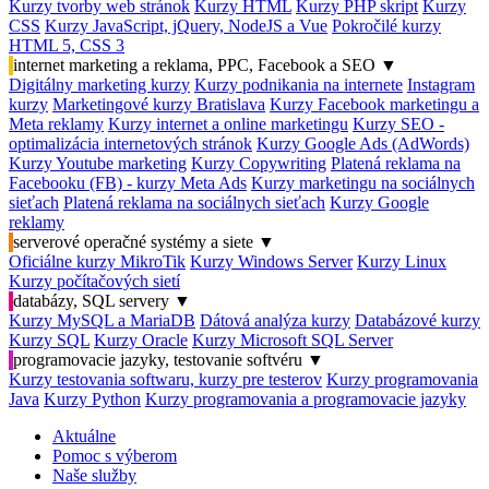
Kurzy tvorby web stránok
Kurzy HTML
Kurzy PHP skript
Kurzy
CSS
Kurzy JavaScript, jQuery, NodeJS a Vue
Pokročilé kurzy
HTML 5, CSS 3
internet marketing a reklama, PPC, Facebook a SEO
▼
Digitálny marketing kurzy
Kurzy podnikania na internete
Instagram
kurzy
Marketingové kurzy Bratislava
Kurzy Facebook marketingu a
Meta reklamy
Kurzy internet a online marketingu
Kurzy SEO -
optimalizácia internetových stránok
Kurzy Google Ads (AdWords)
Kurzy Youtube marketing
Kurzy Copywriting
Platená reklama na
Facebooku (FB) - kurzy Meta Ads
Kurzy marketingu na sociálnych
sieťach
Platená reklama na sociálnych sieťach
Kurzy Google
reklamy
serverové operačné systémy a siete
▼
Oficiálne kurzy MikroTik
Kurzy Windows Server
Kurzy Linux
Kurzy počítačových sietí
databázy, SQL servery
▼
Kurzy MySQL a MariaDB
Dátová analýza kurzy
Databázové kurzy
Kurzy SQL
Kurzy Oracle
Kurzy Microsoft SQL Server
programovacie jazyky, testovanie softvéru
▼
Kurzy testovania softwaru, kurzy pre testerov
Kurzy programovania
Java
Kurzy Python
Kurzy programovania a programovacie jazyky
Aktuálne
Pomoc s výberom
Naše služby