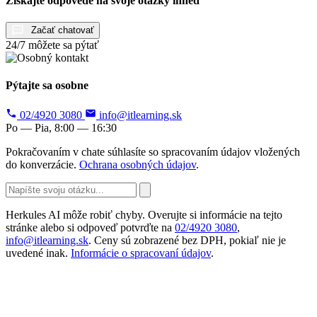
Získajte odpovede na svoje otázky ihneď
Začať chatovať
24/7 môžete sa pýtať
Pýtajte sa osobne
02/4920 3080
info@itlearning.sk
Po — Pia, 8:00 — 16:30
Pokračovaním v chate súhlasíte so spracovaním údajov vložených
do konverzácie.
Ochrana osobných údajov
.
Herkules AI môže robiť chyby. Overujte si informácie na tejto
stránke alebo si odpoveď potvrďte na
02/4920 3080
,
info@itlearning.sk
. Ceny sú zobrazené bez DPH, pokiaľ nie je
uvedené inak.
Informácie o spracovaní údajov
.