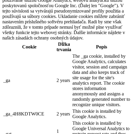
používame službu Google Analytics, webovú analytickú službu
poskytovanú spoločnosťou Google Inc. (Ďalej len "Google"). V
tejto súvislosti sa vytvárajú pseudonymizované profily použitia a
používajú sa súbory cookies. Ukladanie cookies môžete zabrániť
nastavením príslušného softvéru prehliadača. Radi by sme však
zdôraznili, že v tomto prípade nemusí byť možné plne využívať
všetky funkcie tejto webovej stránky. Ďalšie informácie nájdete v
našich zásadách ochrany osobných údajov.
Dĺžka
Cookie
Popis
trvania
The _ga cookie, installed by
Google Analytics, calculates
visitor, session and campaign
data and also keeps track of
site usage for the site's
_ga
2 years
analytics report. The cookie
stores information
anonymously and assigns a
randomly generated number to
recognize unique visitors.
This cookie is installed by
_ga_4H8KDTW0CE
2 years
Google Analytics.
This cookie is installed by
Google Universal Analytics to
1
_gat
restrain request rate and thus