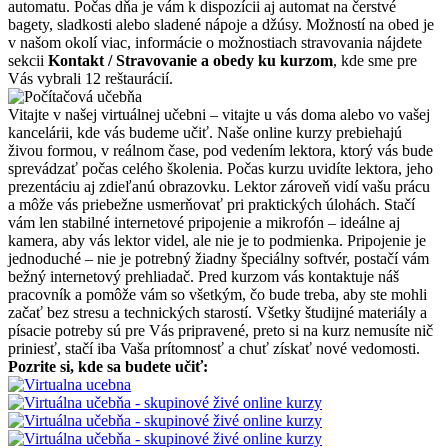
automatu. Počas dňa je vám k dispozícii aj automat na čerstvé
bagety, sladkosti alebo sladené nápoje a džúsy. Možností na obed je
v našom okolí viac, informácie o možnostiach stravovania nájdete
sekcii
Kontakt / Stravovanie a obedy ku kurzom
, kde sme pre
Vás vybrali 12 reštaurácií.
Vitajte v našej virtuálnej učebni – vitajte u vás doma alebo vo vašej
kancelárii, kde vás budeme učiť. Naše online kurzy prebiehajú
živou formou, v reálnom čase, pod vedením lektora, ktorý vás bude
sprevádzať počas celého školenia. Počas kurzu uvidíte lektora, jeho
prezentáciu aj zdieľanú obrazovku. Lektor zároveň vidí vašu prácu
a môže vás priebežne usmerňovať pri praktických úlohách. Stačí
vám len stabilné internetové pripojenie a mikrofón – ideálne aj
kamera, aby vás lektor videl, ale nie je to podmienka. Pripojenie je
jednoduché – nie je potrebný žiadny špeciálny softvér, postačí vám
bežný internetový prehliadač. Pred kurzom vás kontaktuje náš
pracovník a pomôže vám so všetkým, čo bude treba, aby ste mohli
začať bez stresu a technických starostí. Všetky študijné materiály a
písacie potreby sú pre Vás pripravené, preto si na kurz nemusíte nič
priniesť, stačí iba Vaša prítomnosť a chuť získať nové vedomosti.
Pozrite si, kde sa budete učiť: