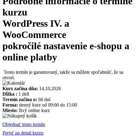
Podrobné informácie o termíne
kurzu
WordPress IV. a
WooCommerce
pokročilé nastavenie e-shopu a
online platby
Tento termín je garantovaný, takže sa môžete spoľahnúť, že sa
otvorí.
Kurz začína dňa:
14.10.2026
Dĺžka :
1 deň
Termín začína o:
66 dní
Forma:
denný kurz od 09:00 do 15:00
Miesto:
živý online kurz
Objednať tento termín
Prejsť na detail kurzu