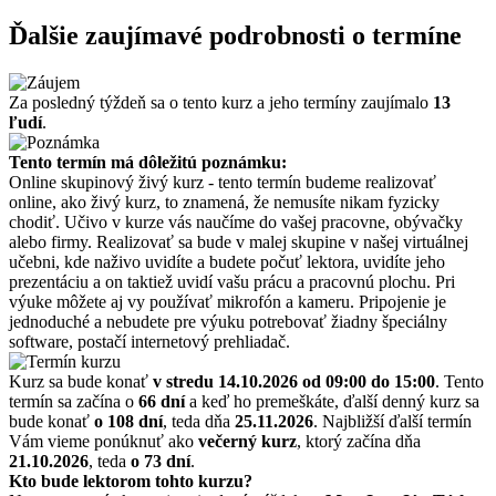
Ďalšie zaujímavé podrobnosti o termíne
Za posledný týždeň sa o tento kurz a jeho termíny zaujímalo
13
ľudí
.
Tento termín má dôležitú poznámku:
Online skupinový živý kurz - tento termín budeme realizovať
online, ako živý kurz, to znamená, že nemusíte nikam fyzicky
chodiť. Učivo v kurze vás naučíme do vašej pracovne, obývačky
alebo firmy. Realizovať sa bude v malej skupine v našej virtuálnej
učebni, kde naživo uvidíte a budete počuť lektora, uvidíte jeho
prezentáciu a on taktiež uvidí vašu prácu a pracovnú plochu. Pri
výuke môžete aj vy používať mikrofón a kameru. Pripojenie je
jednoduché a nebudete pre výuku potrebovať žiadny špeciálny
software, postačí internetový prehliadač.
Kurz sa bude konať
v stredu 14.10.2026
od 09:00 do 15:00
. Tento
termín sa začína o
66 dní
a keď ho premeškáte, ďalší denný kurz sa
bude konať
o 108 dní
, teda dňa
25.11.2026
. Najbližší ďalší termín
Vám vieme ponúknuť ako
večerný kurz
, ktorý začína dňa
21.10.2026
, teda
o 73 dní
.
Kto bude lektorom tohto kurzu?