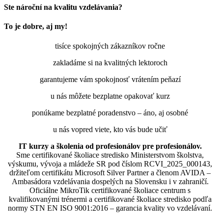
Ste nároční na kvalitu vzdelávania?
To je dobre, aj my!
tisíce spokojných zákazníkov ročne
zakladáme si na kvalitných lektoroch
garantujeme vám spokojnosť vrátením peňazí
u nás môžete bezplatne opakovať kurz
ponúkame bezplatné poradenstvo – áno, aj osobné
u nás vopred viete, kto vás bude učiť
IT kurzy a školenia od profesionálov pre profesionálov.
Sme certifikované školiace stredisko Ministerstvom školstva,
výskumu, vývoja a mládeže SR pod číslom RCVI_2025_000143,
držiteľom certifikátu Microsoft Silver Partner a členom AVIDA –
Ambasádora vzdelávania dospelých na Slovensku i v zahraničí.​​​​​​​​​​​​​​​​
Oficiálne MikroTik certifikované školiace centrum s
kvalifikovanými trénermi ​​​​​​​​​​a certifikované školiace stredisko podľa
normy STN EN ISO 9001:2016 – garancia kvality vo vzdelávaní.