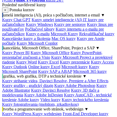
rýchlo
Pomoc s výberom
kurzu 24/7
Posledné navštívené kurzy
Ponuka kurzov
×
umelá inteligencia (AI), práca s počítačom, internet a email
▼
Kurzy Chat GPT
Kurzy umelej inteligencie (AI)
IT kurzy pre
začiatočníkov
Kurzy Windows
Kurzy pre seniorov
Kurzy linux pre
používateľov
Počítačové tábory
Kurzy internetu a e-mailu pre
začiatočníkov
Kurzy e-mailu
Microsoft Kurzy
Rekvalifikačné kurzy
Kancelárske kurzy a školenia
Mac OS kurzy
Kurzy pre Apple
počítače
Kurzy Microsoft Copilot
kancelária, Microsoft Office, SharePoint, Project a SAP
▼
Kurzy Power BI
Kurzy Microsoft Office
Kurzy PowerPoint,
prezentačné zručnosti a Visio
Kurzy Microsoft Project a projektové
riadenie
Kurzy Word
Kurzy Excel
Kurzy prezentácie
Kurzy Access
Kurzy Outlook
Online kurzy Excel
Microsoft kurzy
Kurzy
Microsoft SharePoint
Kurzy SAP a ABAP
Microsoft 365 kurzy
grafika, web grafika, DTP a technické kreslenie
▼
Kurzy strihanie videa, Davinci Resolve, Premiere a After Effects
Kurzy grafiky - grafický dizajn
Kurzy Adobe Photoshop
Kurzy
Adobe Illustrator
Kurzy Davinci Resolve
Kurzy 3D tlače a
modelovania
Kurzy Adobe InDesign
Kurzy AutoCAD - technické
kreslenie
Adobe kurzy
Video kurzy
Kurzy technického kreslenia
Kurzy fotografovania (mobilom, zrkadlovkou)
tvorba a programovanie web stránok, webdesign
▼
Kurzy WordPress
Kurzy webdesign
Front-End Developer kurzy