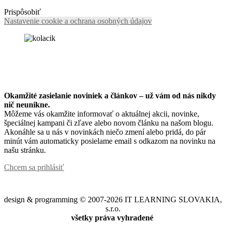
Prispôsobiť
Nastavenie cookie a ochrana osobných údajov
Okamžité zasielanie noviniek a článkov – u
ž vám od nás nikdy
nič neunikne.
Môžeme vás okamžite informovať o aktuálnej akcii, novinke,
špeciálnej kampani či zľave alebo novom článku na našom blogu.
Akonáhle sa u nás v novinkách niečo zmení alebo pridá, do pár
minút vám automaticky posielame email s odkazom na novinku na
našu stránku.
Chcem sa prihlásiť
design & programming © 2007-2026 IT LEARNING SLOVAKIA,
s.r.o.
všetky práva vyhradené