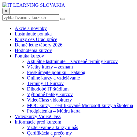
×
Akcie a novinky
Lastminute ponuka
Kurzy cez Úrad práce
Denné letné tábory 2026
Hodnotenia kurzov
Ponuka kurzov
Aktuálne lastminute – zlacnené termíny kurzov
Všetky kurzy – zoznam
Preskúmajte ponuku – katalóg
Online kurzy a vzdelávanie
Termíny IT kurzov
Dlhodobé IT štúdium
Výhodné balíky kurzov
VideoClass videokurzy
MOC kurzy – certifikované Microsoft kurzy a školenia
Predplatenka – Múdra karta
Videokurzy VideoClass
Informácie pred kurzom
Vzdelávanie a kurzy u nás
Certifikácia a prečo my