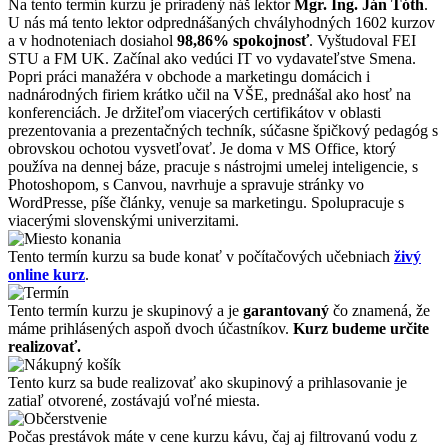
Na tento termín kurzu je priradený náš lektor
Mgr. Ing. Ján Tóth
.
U nás má tento lektor odprednášaných chvályhodných 1602 kurzov
a v hodnoteniach dosiahol
98,86% spokojnosť
. Vyštudoval FEI
STU a FM UK. Začínal ako vedúci IT vo vydavateľstve Smena.
Popri práci manažéra v obchode a marketingu domácich i
nadnárodných firiem krátko učil na VŠE, prednášal ako hosť na
konferenciách. Je držiteľom viacerých certifikátov v oblasti
prezentovania a prezentačných techník, súčasne špičkový pedagóg s
obrovskou ochotou vysvetľovať. Je doma v MS Office, ktorý
používa na dennej báze, pracuje s nástrojmi umelej inteligencie, s
Photoshopom, s Canvou, navrhuje a spravuje stránky vo
WordPresse, píše články, venuje sa marketingu. Spolupracuje s
viacerými slovenskými univerzitami.
Tento termín kurzu sa bude konať v počítačových učebniach
živý
online kurz
.
Tento termín kurzu je skupinový a je
garantovaný
čo znamená, že
máme prihlásených aspoň dvoch účastníkov.
Kurz budeme určite
realizovať.
Tento kurz sa bude realizovať ako skupinový a prihlasovanie je
zatiaľ otvorené, zostávajú voľné miesta.
Počas prestávok máte v cene kurzu kávu, čaj aj filtrovanú vodu z