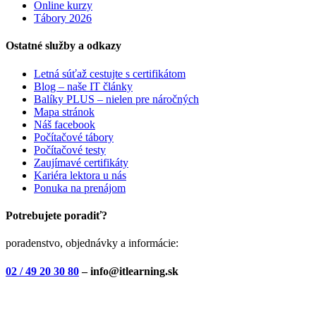
Online kurzy
Tábory 2026
Ostatné služby a odkazy
Letná súťaž cestujte s certifikátom
Blog – naše IT články
Balíky PLUS – nielen pre náročných
Mapa stránok
Náš facebook
Počítačové tábory
Počítačové testy
Zaujímavé certifikáty
Kariéra lektora u nás
Ponuka na prenájom
Potrebujete poradiť?
poradenstvo, objednávky a informácie:
02 / 49 20 30 80
– info@itlearning.sk