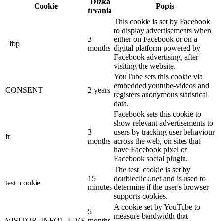
Dĺžka
Cookie
Popis
trvania
This cookie is set by Facebook
to display advertisements when
3
either on Facebook or on a
_fbp
months
digital platform powered by
Facebook advertising, after
visiting the website.
YouTube sets this cookie via
embedded youtube-videos and
CONSENT
2 years
registers anonymous statistical
data.
Facebook sets this cookie to
show relevant advertisements to
3
users by tracking user behaviour
fr
months
across the web, on sites that
have Facebook pixel or
Facebook social plugin.
The test_cookie is set by
15
doubleclick.net and is used to
test_cookie
minutes
determine if the user's browser
supports cookies.
A cookie set by YouTube to
5
measure bandwidth that
VISITOR_INFO1_LIVE
months