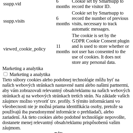
6
Cookie set by Smartsupp to
ssupp.vid
months
record the visitor ID.
Cookie set by Smartsupp to
6
record the number of previous
ssupp.visits
months
visits, necessary to track
automatic messages.
The cookie is set by the
GDPR Cookie Consent plugin
11
and is used to store whether or
viewed_cookie_policy
months
not user has consented to the
use of cookies. It does not
store any personal data.
Marketing a analytika
Marketing a analytika
Tieto súbory cookies alebo podobnej technológie môžu byť na
našich webových stránkach nastavené nami alebo našimi partnermi,
aby vám zobrazovali relevantný obsah/reklamu na našich webových
stránkach aj na webových stránkach tretích strán. Na základe vašich
záujmov možno vytvoriť tzv. profily. S týmito informáciami vo
všeobecnosti nie je možná priama identifikácia osoby, pretože sa
používajú iba pseudonymné informácie o prehliadači, alebo
zariadení. Ak tieto cookies alebo podobné technológie nepovolíte,
dostanete menej relevantný obsah/reklamu prispôsobenú vašim
záujmom.