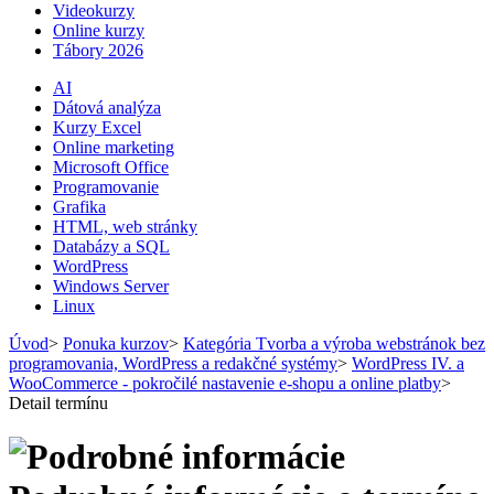
Videokurzy
Online kurzy
Tábory 2026
AI
Dátová analýza
Kurzy Excel
Online marketing
Microsoft Office
Programovanie
Grafika
HTML, web stránky
Databázy a SQL
WordPress
Windows Server
Linux
Úvod
>
Ponuka kurzov
>
Kategória Tvorba a výroba webstránok bez
programovania, WordPress a redakčné systémy
>
WordPress IV. a
WooCommerce - pokročilé nastavenie e-shopu a online platby
>
Detail termínu