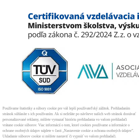
Používame štatistiky a súbory cookie pre váš lepší používateľský zážitok. Prehliadaním
stránok súhlasíte s ich používaním. Ak si neželáte po návšteve našich web stránok dostávať
personalizované reklamy, môžete vymazať históriu prehliadania vo vašom prehliadači
vrátane cookie súborov. Viac informácií o tom, ktoré cookies používame a informácie o
ochrane osobných údajov nájdete v časti „Nastavenie cookie a ochrana osobných údajov“.
Ukladanie súborov cookie si môžete nastaviť či vypnúť vo vašom prehliadači.