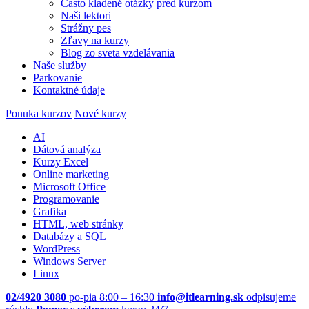
Často kladené otázky pred kurzom
Naši lektori
Strážny pes
Zľavy na kurzy
Blog zo sveta vzdelávania
Naše služby
Parkovanie
Kontaktné údaje
Ponuka kurzov
Nové kurzy
AI
Dátová analýza
Kurzy Excel
Online marketing
Microsoft Office
Programovanie
Grafika
HTML, web stránky
Databázy a SQL
WordPress
Windows Server
Linux
02/4920 3080
po-pia 8:00 – 16:30
info@itlearning.sk
odpisujeme