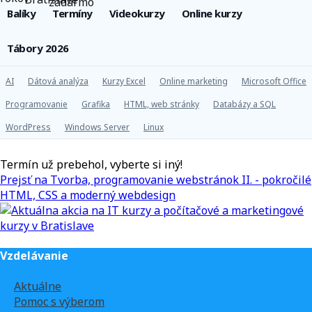
Balíky
Termíny
Videokurzy
Online kurzy
Tábory 2026
AI
Dátová analýza
Kurzy Excel
Online marketing
Microsoft Office
Programovanie
Grafika
HTML, web stránky
Databázy a SQL
WordPress
Windows Server
Linux
Termín už prebehol, vyberte si iný!
Prejsť na Tvorba, programovanie webstránok II. - pokročilé
HTML, CSS a moderný webdesign
Vzdelávanie
Aktuálne
Pomoc s výberom