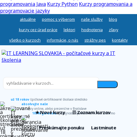
programovania Java
Kurzy Python
Kurzy programovania a
programovacie jazyky
aktuálne
pomoc s výberom
naše služby
blog
kurzy cez úrad práce
lektori
hodnotenia
zľavy
všetko o kurzoch
informácie, o nás
strážny pes
kontakty
už 18 rokov
špičkové certifikované školiace stredisko
absolvujte naše
IT kurzy online, alebo prezenčne v Bratislave
★ Nové kurzy
☰ Zoznam kurzov
100% garancia
spokojnosti, opakovanie kurzu zadarmo
∷ Preskúmajte ponuku
Lastminute