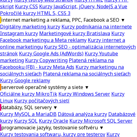
skript
Kurzy CSS
Kurzy JavaScript, jQuery, NodeJS a Vue
Pokročilé kurzy HTML 5, CSS 3
internet marketing a reklama, PPC, Facebook a SEO
▼
Digitálny marketing kurzy
Kurzy podnikania na internete
Instagram kurzy
Marketingové kurzy Bratislava
Kurzy
Facebook marketingu a Meta reklamy
Kurzy internet a
online marketingu
Kurzy SEO - optimalizácia internetových
stránok
Kurzy Google Ads (AdWords)
Kurzy Youtube
marketing
Kurzy Copywriting
Platená reklama na
Facebooku (FB) - kurzy Meta Ads
Kurzy marketingu na
sociálnych sieťach
Platená reklama na sociálnych sieťach
Kurzy Google reklamy
serverové operačné systémy a siete
▼
Oficiálne kurzy MikroTik
Kurzy Windows Server
Kurzy
Linux
Kurzy počítačových sietí
databázy, SQL servery
▼
Kurzy MySQL a MariaDB
Dátová analýza kurzy
Databázové
kurzy
Kurzy SQL
Kurzy Oracle
Kurzy Microsoft SQL Server
programovacie jazyky, testovanie softvéru
▼
Kurzy testovania softwaru, kurzy pre testerov
Kurzy