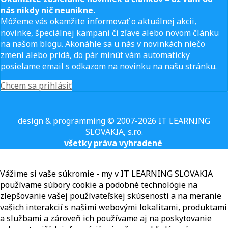
nás nikdy nič neunikne.
Môžeme vás okamžite informovať o aktuálnej akcii,
novinke, špeciálnej kampani či zľave alebo novom článku
na našom blogu. Akonáhle sa u nás v novinkách niečo
zmení alebo pridá, do pár minút vám automaticky
posielame email s odkazom na novinku na našu stránku.
Chcem sa prihlásiť
design & programming © 2007-2026 IT LEARNING
SLOVAKIA, s.r.o.
všetky práva vyhradené
Vážime si vaše súkromie - my v IT LEARNING SLOVAKIA
používame súbory cookie a podobné technológie na
zlepšovanie vašej používateľskej skúsenosti a na meranie
vašich interakcií s našimi webovými lokalitami, produktami
a službami a zároveň ich používame aj na poskytovanie