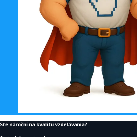
Ste nároční na kvalitu vzdelávania?