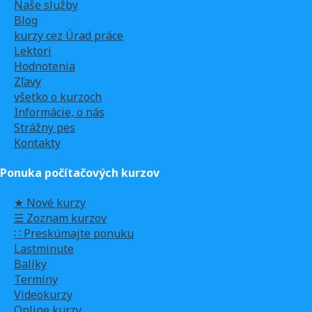
Naše služby
Blog
kurzy cez Úrad práce
Lektori
Hodnotenia
Zľavy
všetko o kurzoch
Informácie, o nás
Strážny pes
Kontakty
Ponuka počítačových kurzov
★ Nové kurzy
☰ Zoznam kurzov
∷ Preskúmajte ponuku
Lastminute
Balíky
Termíny
Videokurzy
Online kurzy