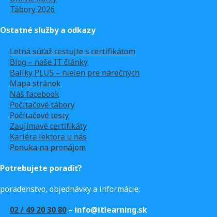
Tábory 2026
Ostatné služby a odkazy
Letná súťaž cestujte s certifikátom
Blog – naše IT články
Balíky PLUS – nielen pre náročných
Mapa stránok
Náš facebook
Počítačové tábory
Počítačové testy
Zaujímavé certifikáty
Kariéra lektora u nás
Ponuka na prenájom
Potrebujete poradiť?
poradenstvo, objednávky a informácie:
02 / 49 20 30 80
– info@itlearning.sk