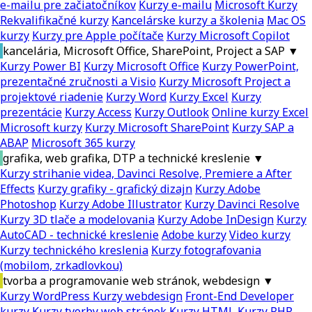
e-mailu pre začiatočníkov
Kurzy e-mailu
Microsoft Kurzy
Rekvalifikačné kurzy
Kancelárske kurzy a školenia
Mac OS
kurzy
Kurzy pre Apple počítače
Kurzy Microsoft Copilot
kancelária, Microsoft Office, SharePoint, Project a SAP
▼
Kurzy Power BI
Kurzy Microsoft Office
Kurzy PowerPoint,
prezentačné zručnosti a Visio
Kurzy Microsoft Project a
projektové riadenie
Kurzy Word
Kurzy Excel
Kurzy
prezentácie
Kurzy Access
Kurzy Outlook
Online kurzy Excel
Microsoft kurzy
Kurzy Microsoft SharePoint
Kurzy SAP a
ABAP
Microsoft 365 kurzy
grafika, web grafika, DTP a technické kreslenie
▼
Kurzy strihanie videa, Davinci Resolve, Premiere a After
Effects
Kurzy grafiky - grafický dizajn
Kurzy Adobe
Photoshop
Kurzy Adobe Illustrator
Kurzy Davinci Resolve
Kurzy 3D tlače a modelovania
Kurzy Adobe InDesign
Kurzy
AutoCAD - technické kreslenie
Adobe kurzy
Video kurzy
Kurzy technického kreslenia
Kurzy fotografovania
(mobilom, zrkadlovkou)
tvorba a programovanie web stránok, webdesign
▼
Kurzy WordPress
Kurzy webdesign
Front-End Developer
kurzy
Kurzy tvorby web stránok
Kurzy HTML
Kurzy PHP