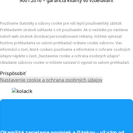
9001:2016 – garancia kvality vo vzdelávaní.
Používame štatistiky a súbory cookie pre váš lepší používateľský zážitok.
Prehliadaním stránok súhlasíte s ich používaním. Ak si neželáte po návšteve
našich web stránok dostávať personalizované reklamy, môžete vymazať
históriu prehliadania vo vašom prehliadači vrátane cookie súborov. Viac
informácií o tom, ktoré cookies používame a informácie o ochrane osobných
údajov nájdete v časti „Nastavenie cookie a ochrana osobných údajov“.
Ukladanie súborov cookie si môžete nastaviť či vypnúť vo vašom prehliadači.
Prispôsobiť
Nastavenie cookie a ochrana osobných údajov
Okamžité zasielanie noviniek a článkov – u
ž vám od