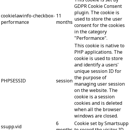
GDPR Cookie Consent
plugin. The cookie is
cookielawinfo-checkbox-
11
used to store the user
performance
months
consent for the cookies
in the category
"Performance".
This cookie is native to
PHP applications. The
cookie is used to store
and identify a users'
unique session ID for
the purpose of
PHPSESSID
session
managing user session
on the website. The
cookie is a session
cookies and is deleted
when all the browser
windows are closed.
6
Cookie set by Smartsupp
ssupp.vid
months
to record the visitor ID.