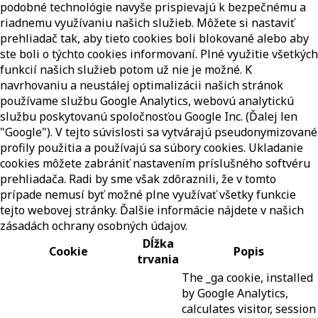
podobné technológie navyše prispievajú k bezpečnému a
riadnemu využívaniu našich služieb. Môžete si nastaviť
prehliadač tak, aby tieto cookies boli blokované alebo aby
ste boli o týchto cookies informovaní. Plné využitie všetkých
funkcií našich služieb potom už nie je možné. K
navrhovaniu a neustálej optimalizácii našich stránok
používame službu Google Analytics, webovú analytickú
službu poskytovanú spoločnosťou Google Inc. (Ďalej len
"Google"). V tejto súvislosti sa vytvárajú pseudonymizované
profily použitia a používajú sa súbory cookies. Ukladanie
cookies môžete zabrániť nastavením príslušného softvéru
prehliadača. Radi by sme však zdôraznili, že v tomto
prípade nemusí byť možné plne využívať všetky funkcie
tejto webovej stránky. Ďalšie informácie nájdete v našich
zásadách ochrany osobných údajov.
Dĺžka
Cookie
Popis
trvania
The _ga cookie, installed
by Google Analytics,
calculates visitor, session