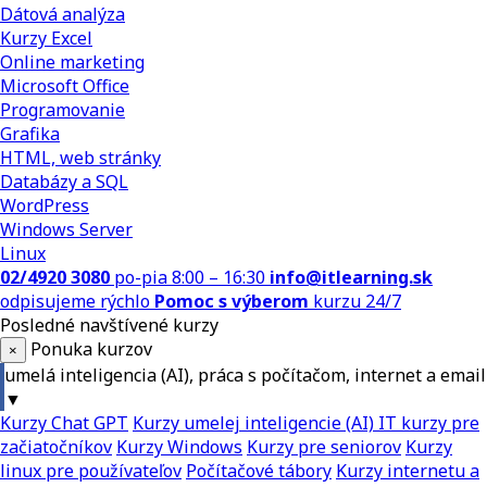
Dátová analýza
Kurzy Excel
Online marketing
Microsoft Office
Programovanie
Grafika
HTML, web stránky
Databázy a SQL
WordPress
Windows Server
Linux
02/4920 3080
po-pia 8:00 – 16:30
info@itlearning.sk
odpisujeme rýchlo
Pomoc s výberom
kurzu 24/7
Posledné navštívené kurzy
Ponuka kurzov
×
umelá inteligencia (AI), práca s počítačom, internet a email
▼
Kurzy Chat GPT
Kurzy umelej inteligencie (AI)
IT kurzy pre
začiatočníkov
Kurzy Windows
Kurzy pre seniorov
Kurzy
linux pre používateľov
Počítačové tábory
Kurzy internetu a