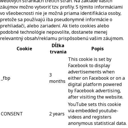
webových stránkach tretích strán. Na základe vašich
záujmov možno vytvoriť tzv. profily. S týmito informáciami
vo všeobecnosti nie je možná priama identifikácia osoby,
pretože sa používajú iba pseudonymné informácie o
prehliadači, alebo zariadení. Ak tieto cookies alebo
podobné technológie nepovolíte, dostanete menej
relevantný obsah/reklamu prispôsobenú vašim záujmom.
Dĺžka
Cookie
Popis
trvania
This cookie is set by
Facebook to display
advertisements when
3
_fbp
either on Facebook or on a
months
digital platform powered
by Facebook advertising,
after visiting the website.
YouTube sets this cookie
via embedded youtube-
CONSENT
2 years
videos and registers
anonymous statistical data.