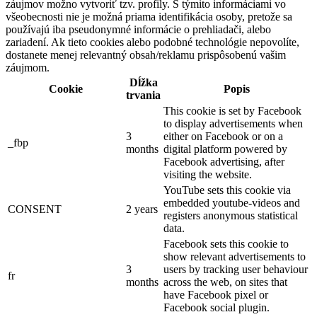
záujmov možno vytvoriť tzv. profily. S týmito informáciami vo
všeobecnosti nie je možná priama identifikácia osoby, pretože sa
používajú iba pseudonymné informácie o prehliadači, alebo
zariadení. Ak tieto cookies alebo podobné technológie nepovolíte,
dostanete menej relevantný obsah/reklamu prispôsobenú vašim
záujmom.
Dĺžka
Cookie
Popis
trvania
This cookie is set by Facebook
to display advertisements when
3
either on Facebook or on a
_fbp
months
digital platform powered by
Facebook advertising, after
visiting the website.
YouTube sets this cookie via
embedded youtube-videos and
CONSENT
2 years
registers anonymous statistical
data.
Facebook sets this cookie to
show relevant advertisements to
3
users by tracking user behaviour
fr
months
across the web, on sites that
have Facebook pixel or
Facebook social plugin.