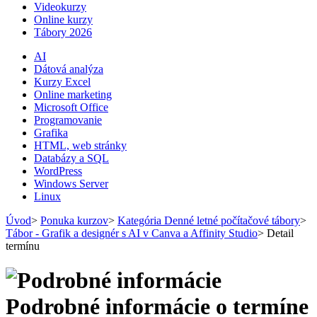
Videokurzy
Online kurzy
Tábory 2026
AI
Dátová analýza
Kurzy Excel
Online marketing
Microsoft Office
Programovanie
Grafika
HTML, web stránky
Databázy a SQL
WordPress
Windows Server
Linux
Úvod
>
Ponuka kurzov
>
Kategória Denné letné počítačové tábory
>
Tábor - Grafik a designér s AI v Canva a Affinity Studio
>
Detail
termínu
Podrobné informácie o termíne