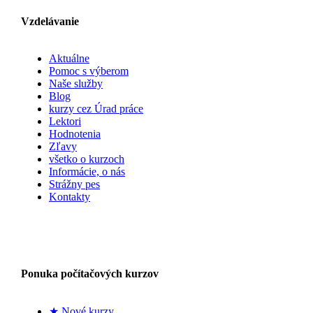
Vzdelávanie
Aktuálne
Pomoc s výberom
Naše služby
Blog
kurzy cez Úrad práce
Lektori
Hodnotenia
Zľavy
všetko o kurzoch
Informácie, o nás
Strážny pes
Kontakty
Ponuka počítačových kurzov
★ Nové kurzy