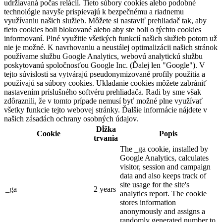
udržiavaná počas relácií. Tieto súbory cookies alebo podobné
technológie navyše prispievajú k bezpečnému a riadnemu
využívaniu našich služieb. Môžete si nastaviť prehliadač tak, aby
tieto cookies boli blokované alebo aby ste boli o týchto cookies
informovaní. Plné využitie všetkých funkcií našich služieb potom už
nie je možné. K navrhovaniu a neustálej optimalizácii našich stránok
používame službu Google Analytics, webovú analytickú službu
poskytovanú spoločnosťou Google Inc. (Ďalej len "Google"). V
tejto súvislosti sa vytvárajú pseudonymizované profily použitia a
používajú sa súbory cookies. Ukladanie cookies môžete zabrániť
nastavením príslušného softvéru prehliadača. Radi by sme však
zdôraznili, že v tomto prípade nemusí byť možné plne využívať
všetky funkcie tejto webovej stránky. Ďalšie informácie nájdete v
našich zásadách ochrany osobných údajov.
Dĺžka
Cookie
Popis
trvania
The _ga cookie, installed by
Google Analytics, calculates
visitor, session and campaign
data and also keeps track of
site usage for the site's
_ga
2 years
analytics report. The cookie
stores information
anonymously and assigns a
randomly generated number to