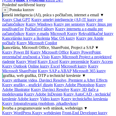
rýchlo
Pomoc s výberom
kurzu 24/7
Posledné navštívené kurzy
Ponuka kurzov
×
umelá inteligencia (AI), práca s počítačom, internet a email
▼
Kurzy Chat GPT
Kurzy umelej inteligencie (AI)
IT kurzy pre
začiatočníkov
Kurzy Windows
Kurzy pre seniorov
Kurzy linux pre
používateľov
Počítačové tábory
Kurzy internetu a e-mailu pre
začiatočníkov
Kurzy e-mailu
Microsoft Kurzy
Rekvalifikačné kurzy
Kancelárske kurzy a školenia
Mac OS kurzy
Kurzy pre Apple
počítače
Kurzy Microsoft Copilot
kancelária, Microsoft Office, SharePoint, Project a SAP
▼
Kurzy Power BI
Kurzy Microsoft Office
Kurzy PowerPoint,
prezentačné zručnosti a Visio
Kurzy Microsoft Project a projektové
riadenie
Kurzy Word
Kurzy Excel
Kurzy prezentácie
Kurzy Access
Kurzy Outlook
Online kurzy Excel
Microsoft kurzy
Kurzy
Microsoft SharePoint
Kurzy SAP a ABAP
Microsoft 365 kurzy
grafika, web grafika, DTP a technické kreslenie
▼
Kurzy strihanie videa, Davinci Resolve, Premiere a After Effects
Kurzy grafiky - grafický dizajn
Kurzy Adobe Photoshop
Kurzy
Adobe Illustrator
Kurzy Davinci Resolve
Kurzy 3D tlače a
modelovania
Kurzy Adobe InDesign
Kurzy AutoCAD - technické
kreslenie
Adobe kurzy
Video kurzy
Kurzy technického kreslenia
Kurzy fotografovania (mobilom, zrkadlovkou)
tvorba a programovanie web stránok, webdesign
▼
Kurzy WordPress
Kurzy webdesign
Front-End Developer kurzy