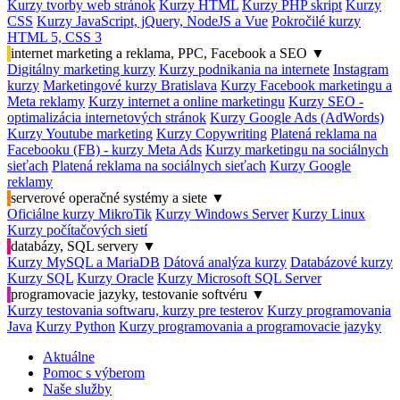
Kurzy tvorby web stránok
Kurzy HTML
Kurzy PHP skript
Kurzy
CSS
Kurzy JavaScript, jQuery, NodeJS a Vue
Pokročilé kurzy
HTML 5, CSS 3
internet marketing a reklama, PPC, Facebook a SEO
▼
Digitálny marketing kurzy
Kurzy podnikania na internete
Instagram
kurzy
Marketingové kurzy Bratislava
Kurzy Facebook marketingu a
Meta reklamy
Kurzy internet a online marketingu
Kurzy SEO -
optimalizácia internetových stránok
Kurzy Google Ads (AdWords)
Kurzy Youtube marketing
Kurzy Copywriting
Platená reklama na
Facebooku (FB) - kurzy Meta Ads
Kurzy marketingu na sociálnych
sieťach
Platená reklama na sociálnych sieťach
Kurzy Google
reklamy
serverové operačné systémy a siete
▼
Oficiálne kurzy MikroTik
Kurzy Windows Server
Kurzy Linux
Kurzy počítačových sietí
databázy, SQL servery
▼
Kurzy MySQL a MariaDB
Dátová analýza kurzy
Databázové kurzy
Kurzy SQL
Kurzy Oracle
Kurzy Microsoft SQL Server
programovacie jazyky, testovanie softvéru
▼
Kurzy testovania softwaru, kurzy pre testerov
Kurzy programovania
Java
Kurzy Python
Kurzy programovania a programovacie jazyky
Aktuálne
Pomoc s výberom
Naše služby