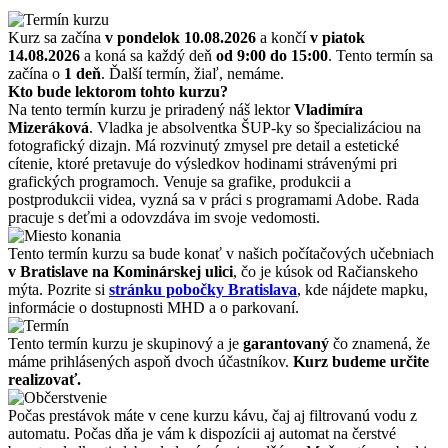
Kurz sa začína
v pondelok 10.08.2026
a končí
v piatok
14.08.2026
a koná sa každý deň
od 9:00 do 15:00
. Tento termín sa
začína o
1 deň
. Ďalší termín, žiaľ, nemáme.
Kto bude lektorom tohto kurzu?
Na tento termín kurzu je priradený náš lektor
Vladimíra
Mizeráková
. Vladka je absolventka ŠUP-ky so špecializáciou na
fotografický dizajn. Má rozvinutý zmysel pre detail a estetické
cítenie, ktoré pretavuje do výsledkov hodinami strávenými pri
grafických programoch. Venuje sa grafike, produkcii a
postprodukcii videa, vyzná sa v práci s programami Adobe. Rada
pracuje s deťmi a odovzdáva im svoje vedomosti.
Tento termín kurzu sa bude konať v našich počítačových učebniach
v Bratislave na Kominárskej ulici
, čo je kúsok od Račianskeho
mýta. Pozrite si
stránku pobočky Bratislava
, kde nájdete mapku,
informácie o dostupnosti MHD a o parkovaní.
Tento termín kurzu je skupinový a je
garantovaný
čo znamená, že
máme prihlásených aspoň dvoch účastníkov.
Kurz budeme určite
realizovať.
Počas prestávok máte v cene kurzu kávu, čaj aj filtrovanú vodu z
automatu. Počas dňa je vám k dispozícii aj automat na čerstvé