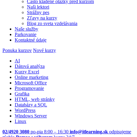
Často kladené otázky pred kurzom
Naši lektori
Strážny pes
Zľavy na kurzy
Blog zo sveta vzdelávania
Naše služby
Parkovanie
Kontaktné údaje
Ponuka kurzov
Nové kurzy
AI
Dátová analýza
Kurzy Excel
Online marketing
Microsoft Office
Programovanie
Grafika
HTML, web stránky
Databázy a SQL
WordPress
Windows Server
Linux
02/4920 3080
po-pia 8:00 – 16:30
info@itlearning.sk
odpisujeme