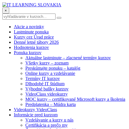
×
Akcie a novinky
Lastminute ponuka
Kurzy cez Úrad práce
Denné letné tábory 2026
Hodnotenia kurzov
Ponuka kurzov
Aktuálne lastminute – zlacnené termíny kurzov
Všetky kurzy – zoznam
Preskúmajte ponuku – katalóg
Online kurzy a vzdelávanie
Termíny IT kurzov
Dlhodobé IT štúdium
Výhodné balíky kurzov
VideoClass videokurzy
MOC kurzy – certifikované Microsoft kurzy a školenia
Predplatenka – Múdra karta
Videokurzy VideoClass
Informácie pred kurzom
Vzdelávanie a kurzy u nás
Certifikácia a prečo my