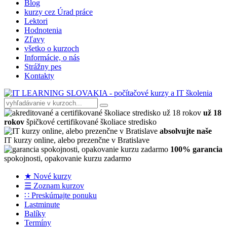
Blog
kurzy cez Úrad práce
Lektori
Hodnotenia
Zľavy
všetko o kurzoch
Informácie, o nás
Strážny pes
Kontakty
už 18
rokov
špičkové certifikované školiace stredisko
absolvujte naše
IT kurzy online, alebo prezenčne v Bratislave
100% garancia
spokojnosti, opakovanie kurzu zadarmo
★ Nové kurzy
☰ Zoznam kurzov
∷ Preskúmajte ponuku
Lastminute
Balíky
Termíny