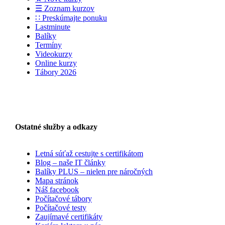
☰ Zoznam kurzov
∷ Preskúmajte ponuku
Lastminute
Balíky
Termíny
Videokurzy
Online kurzy
Tábory 2026
Ostatné služby a odkazy
Letná súťaž cestujte s certifikátom
Blog – naše IT články
Balíky PLUS – nielen pre náročných
Mapa stránok
Náš facebook
Počítačové tábory
Počítačové testy
Zaujímavé certifikáty