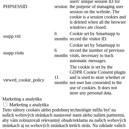
users' unique session ID for
PHPSESSID
session
the purpose of managing user
session on the website. The
cookie is a session cookies and
is deleted when all the browser
windows are closed.
6
Cookie set by Smartsupp to
ssupp.vid
months
record the visitor ID.
Cookie set by Smartsupp to
6
record the number of previous
ssupp.visits
months
visits, necessary to track
automatic messages.
The cookie is set by the
GDPR Cookie Consent plugin
11
and is used to store whether or
viewed_cookie_policy
months
not user has consented to the
use of cookies. It does not
store any personal data.
Marketing a analytika
Marketing a analytika
Tieto súbory cookies alebo podobnej technológie môžu byť na
našich webových stránkach nastavené nami alebo našimi partnermi,
aby vám zobrazovali relevantný obsah/reklamu na našich webových
stránkach aj na webových stránkach tretích strán. Na základe vašich