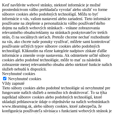
Keď navštívite webové stránky, niektoré informácie je možné
prostredníctvom vášho prehliadača vyvolať alebo uložiť vo forme
súborov cookies alebo podobných technológií. Môžu to byť
informácie o vás, vašom nastavení alebo zariadení. Tieto informácie
používame na zlepšenie a personalizáciu vášho používateľského
dojmu na našich webových stránkach - vrátane zobrazovania
relevantného obsahu/reklamy na stránkach poskytovateľov tretích
strán, či na sociálnych sieťach. Pretože chceme nechať rozhodnutie
na vás, ako chcete naše ponuky využívať, môžete sami kontrolovať
používanie určitých typov súborov cookies alebo podobných
technológií. Kliknutím na rôzne kategórie nadpisov získate ďalšie
informácie a zmeníte svoje nastavenia. Ak odmietnete určité súbory
cookies alebo podobné technológie, môže to mať za následok
zobrazenie menej relevantného obsahu alebo niektoré funkcie našich
služieb nebudú k dispozícii.
Nevyhnutné cookies
Nevyhnutné cookies
Vždy zapnuté
Tieto súbory cookies alebo podobné technológie sú nevyhnutné pre
fungovanie našich služieb a nemožno ich deaktivovať. To sa týka
napríklad súborov cookies alebo podobných technológií, ktoré
ukladajú prihlasovacie údaje o objednávke na našich webstránkach
www.itlearning.sk, alebo súbory cookies, ktoré zabezpečia, že
konfigurácia používateľa súvisiaca s funkciami webových stránok je