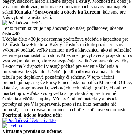
bagety, sladkosti alebo sladené nápoje a džúsy. Možností na obed je
v našom okolí viac, informácie o možnostiach stravovania nájdete
sekcii
Kontakt / Stravovanie a obedy ku kurzom
, kde sme pre
Vás vybrali 12 reštaurácií.
Tento termín kurzu je naplánovaný do našej počítačovej učebne
číslo 430
.
Učebňa číslo 430 je priestranná počítačová učebňa s kapacitou pre
12 účastníkov + lektora. Každý účastník má k dispozícii vlastný
výkonný počítač, veľký monitor, myš a klávesnicu, ako aj pohodlné
sedenie pri samostatnom stole. Miestnosť je vybavená projektorom s
výsuvným plátnom, ktoré zabezpečuje kvalitné zobrazenie výučby.
Lektor má k dispozícii vlastný počítač pre vedenie školenia a
prezentovanie výkladu. Učebňa je klimatizovaná a má aj bielu
tabuľu pre doplnkové poznámky či schémy. V tejto učebni
prebiehajú najčastejšie kurzy kancelárskeho balíka Microsoft Office,
databáz, programovania, webových technológií, grafiky či online
marketingu. Vďaka svojej veľkosti je vhodná aj pre firemné
školenia a väčšie skupiny. Všetky študijné materiály a písacie
potreby sú pre Vás pripravené, preto si na kurz nemusíte nič
priniesť, stačí iba Vaša prítomnosť a chuť získať nové vedomosti.
Pozrite si, kde sa budete učiť:
Virtuálna prehliadka učebne: