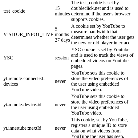
The test_cookie is set by
15
doubleclick.net and is used to
test_cookie
minutes
determine if the user's browser
supports cookies.
A cookie set by YouTube to
5
measure bandwidth that
VISITOR_INFO1_LIVE
months
determines whether the user gets
27 days
the new or old player interface.
YSC cookie is set by Youtube
and is used to track the views of
YSC
session
embedded videos on Youtube
pages.
YouTube sets this cookie to
yt-remote-connected-
store the video preferences of
never
devices
the user using embedded
YouTube video.
YouTube sets this cookie to
store the video preferences of
yt-remote-device-id
never
the user using embedded
YouTube video.
This cookie, set by YouTube,
registers a unique ID to store
yt.innertube::nextId
never
data on what videos from
YouTube the user has seen.