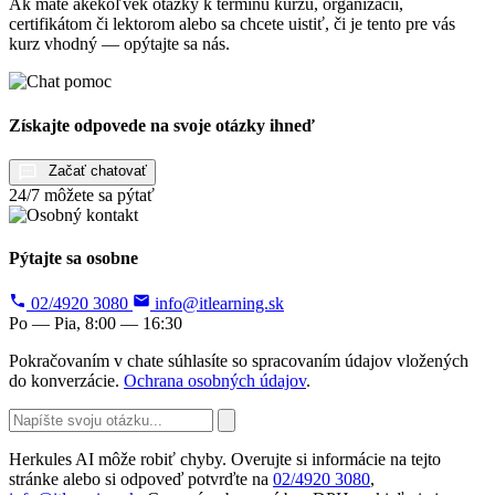
Ak máte akékoľvek otázky k termínu kurzu, organizácii,
certifikátom či lektorom alebo sa chcete uistiť, či je tento pre vás
kurz vhodný — opýtajte sa nás.
Získajte odpovede na svoje otázky ihneď
Začať chatovať
24/7 môžete sa pýtať
Pýtajte sa osobne
02/4920 3080
info@itlearning.sk
Po — Pia, 8:00 — 16:30
Pokračovaním v chate súhlasíte so spracovaním údajov vložených
do konverzácie.
Ochrana osobných údajov
.
Herkules AI môže robiť chyby. Overujte si informácie na tejto
stránke alebo si odpoveď potvrďte na
02/4920 3080
,