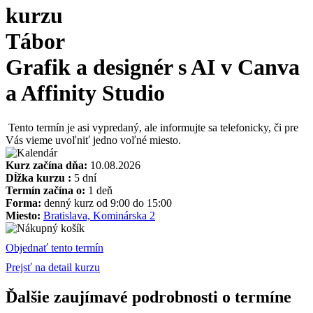
kurzu
Tábor
Grafik a designér s AI v Canva
a Affinity Studio
Tento termín je asi vypredaný, ale informujte sa telefonicky, či pre
Vás vieme uvoľniť jedno voľné miesto.
Kurz začína dňa:
10.08.2026
Dĺžka kurzu :
5 dní
Termín začína o:
1 deň
Forma:
denný kurz od 9:00 do 15:00
Miesto:
Bratislava, Kominárska 2
Objednať tento termín
Prejsť na detail kurzu
Ďalšie zaujímavé podrobnosti o termíne