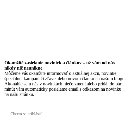
Okamžité zasielanie noviniek a článkov – u
ž vám od nás
nikdy nič neunikne.
Môžeme vás okamžite informovať o aktuálnej akcii, novinke,
špeciálnej kampani či zľave alebo novom článku na našom blogu.
Akonáhle sa u nás v novinkách niečo zmení alebo pridá, do pár
minút vám automaticky posielame email s odkazom na novinku
na našu stránku.
Chcem sa prihlásiť