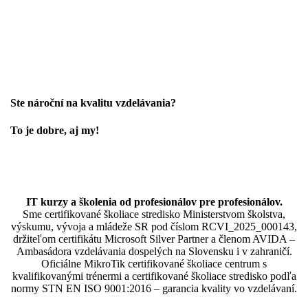
Ste nároční na kvalitu vzdelávania?
To je dobre, aj my!
IT kurzy a školenia od profesionálov pre profesionálov.
Sme certifikované školiace stredisko Ministerstvom školstva,
výskumu, vývoja a mládeže SR pod číslom RCVI_2025_000143,
držiteľom certifikátu Microsoft Silver Partner a členom AVIDA –
Ambasádora vzdelávania dospelých na Slovensku i v zahraničí.​​​​​​​​​​​​​​​​
Oficiálne MikroTik certifikované školiace centrum s
kvalifikovanými trénermi ​​​​​​​​​​a certifikované školiace stredisko podľa
normy STN EN ISO 9001:2016 – garancia kvality vo vzdelávaní.