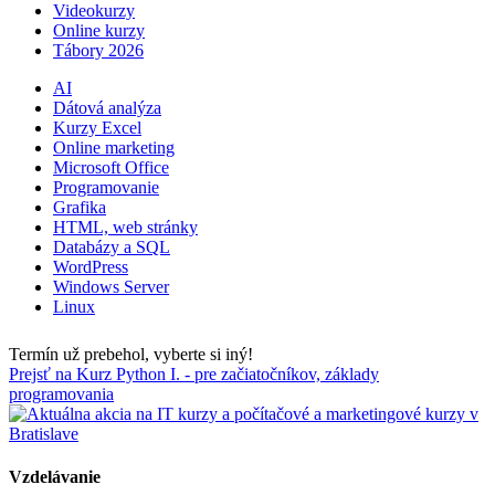
Videokurzy
Online kurzy
Tábory 2026
AI
Dátová analýza
Kurzy Excel
Online marketing
Microsoft Office
Programovanie
Grafika
HTML, web stránky
Databázy a SQL
WordPress
Windows Server
Linux
Termín už prebehol, vyberte si iný!
Prejsť na Kurz Python I. - pre začiatočníkov, základy
programovania
Vzdelávanie