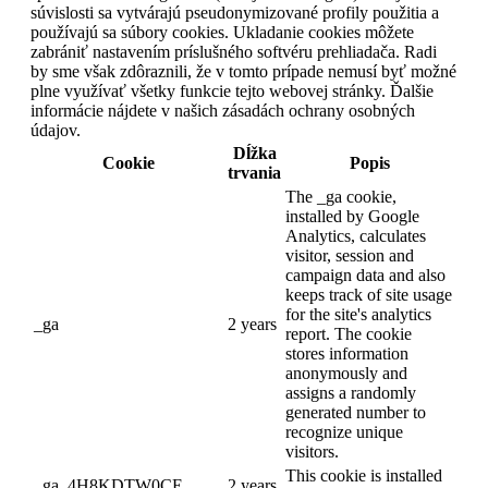
súvislosti sa vytvárajú pseudonymizované profily použitia a
používajú sa súbory cookies. Ukladanie cookies môžete
zabrániť nastavením príslušného softvéru prehliadača. Radi
by sme však zdôraznili, že v tomto prípade nemusí byť možné
plne využívať všetky funkcie tejto webovej stránky. Ďalšie
informácie nájdete v našich zásadách ochrany osobných
údajov.
Dĺžka
Cookie
Popis
trvania
The _ga cookie,
installed by Google
Analytics, calculates
visitor, session and
campaign data and also
keeps track of site usage
for the site's analytics
_ga
2 years
report. The cookie
stores information
anonymously and
assigns a randomly
generated number to
recognize unique
visitors.
This cookie is installed
_ga_4H8KDTW0CE
2 years