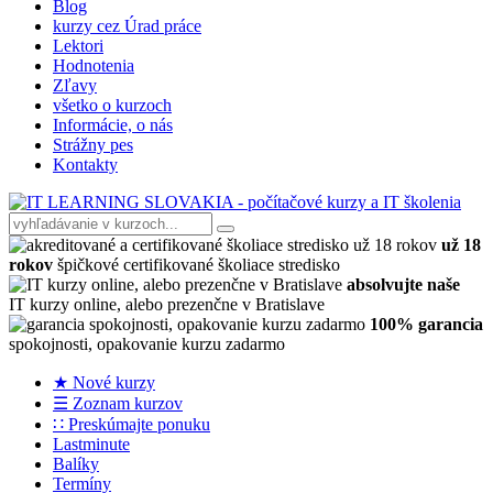
Blog
kurzy cez Úrad práce
Lektori
Hodnotenia
Zľavy
všetko o kurzoch
Informácie, o nás
Strážny pes
Kontakty
už 18
rokov
špičkové certifikované školiace stredisko
absolvujte naše
IT kurzy online, alebo prezenčne v Bratislave
100% garancia
spokojnosti, opakovanie kurzu zadarmo
★ Nové kurzy
☰ Zoznam kurzov
∷ Preskúmajte ponuku
Lastminute
Balíky
Termíny