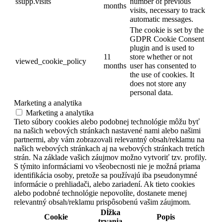
ssupp.visits
number of previous
months
visits, necessary to track
automatic messages.
The cookie is set by the
GDPR Cookie Consent
plugin and is used to
11
store whether or not
viewed_cookie_policy
months
user has consented to
the use of cookies. It
does not store any
personal data.
Marketing a analytika
Marketing a analytika
Tieto súbory cookies alebo podobnej technológie môžu byť
na našich webových stránkach nastavené nami alebo našimi
partnermi, aby vám zobrazovali relevantný obsah/reklamu na
našich webových stránkach aj na webových stránkach tretích
strán. Na základe vašich záujmov možno vytvoriť tzv. profily.
S týmito informáciami vo všeobecnosti nie je možná priama
identifikácia osoby, pretože sa používajú iba pseudonymné
informácie o prehliadači, alebo zariadení. Ak tieto cookies
alebo podobné technológie nepovolíte, dostanete menej
relevantný obsah/reklamu prispôsobenú vašim záujmom.
Dĺžka
Cookie
Popis
trvania