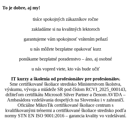
To je dobre, aj my!
tisíce spokojných zákazníkov ročne
zakladáme si na kvalitných lektoroch
garantujeme vám spokojnosť vrátením peňazí
u nás môžete bezplatne opakovať kurz
ponúkame bezplatné poradenstvo – áno, aj osobné
u nás vopred viete, kto vás bude učiť
IT kurzy a školenia od profesionálov pre profesionálov.
Sme certifikované školiace stredisko Ministerstvom školstva,
výskumu, vývoja a mládeže SR pod číslom RCVI_2025_000143,
držiteľom certifikátu Microsoft Silver Partner a členom AVIDA –
Ambasádora vzdelávania dospelých na Slovensku i v zahraničí.​​​​​​​​​​​​​​​​
Oficiálne MikroTik certifikované školiace centrum s
kvalifikovanými trénermi ​​​​​​​​​​a certifikované školiace stredisko podľa
normy STN EN ISO 9001:2016 – garancia kvality vo vzdelávaní.