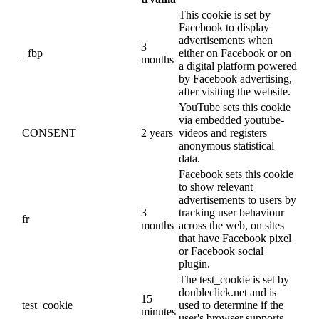
This cookie is set by
Facebook to display
advertisements when
3
_fbp
either on Facebook or on
months
a digital platform powered
by Facebook advertising,
after visiting the website.
YouTube sets this cookie
via embedded youtube-
CONSENT
2 years
videos and registers
anonymous statistical
data.
Facebook sets this cookie
to show relevant
advertisements to users by
3
tracking user behaviour
fr
months
across the web, on sites
that have Facebook pixel
or Facebook social
plugin.
The test_cookie is set by
doubleclick.net and is
15
test_cookie
used to determine if the
minutes
user's browser supports