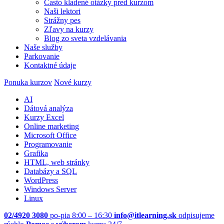
Často kladené otázky pred kurzom
Naši lektori
Strážny pes
Zľavy na kurzy
Blog zo sveta vzdelávania
Naše služby
Parkovanie
Kontaktné údaje
Ponuka kurzov
Nové kurzy
AI
Dátová analýza
Kurzy Excel
Online marketing
Microsoft Office
Programovanie
Grafika
HTML, web stránky
Databázy a SQL
WordPress
Windows Server
Linux
02/4920 3080
po-pia 8:00 – 16:30
info@itlearning.sk
odpisujeme