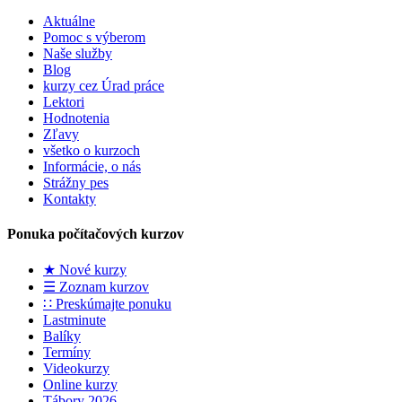
Aktuálne
Pomoc s výberom
Naše služby
Blog
kurzy cez Úrad práce
Lektori
Hodnotenia
Zľavy
všetko o kurzoch
Informácie, o nás
Strážny pes
Kontakty
Ponuka počítačových kurzov
★ Nové kurzy
☰ Zoznam kurzov
∷ Preskúmajte ponuku
Lastminute
Balíky
Termíny
Videokurzy
Online kurzy
Tábory 2026