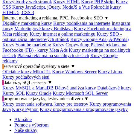
Kurzy tvorby web stránok
Kurzy HTML
Kurzy PHP skript
Kurzy
CSS
Kurzy JavaScript, jQuery, NodeJS a Vue
Pokročilé kurzy
HTML 5, CSS 3
internet marketing a reklama, PPC, Facebook a SEO
▼
Digitálny marketing kurzy
Kurzy podnikania na internete
Instagram
kurzy
Marketingové kurzy Bratislava
Kurzy Facebook marketingu a
Meta reklamy
Kurzy internet a online marketingu
Kurzy SEO -
optimalizácia internetových stránok
Kurzy Google Ads (AdWords)
Kurzy Youtube marketing
Kurzy Copywriting
Platená reklama na
Facebooku (FB) - kurzy Meta Ads
Kurzy marketingu na sociálnych
sieťach
Platená reklama na sociálnych sieťach
Kurzy Google
reklamy
serverové operačné systémy a siete
▼
Oficiálne kurzy MikroTik
Kurzy Windows Server
Kurzy Linux
Kurzy počítačových sietí
databázy, SQL servery
▼
Kurzy MySQL a MariaDB
Dátová analýza kurzy
Databázové kurzy
Kurzy SQL
Kurzy Oracle
Kurzy Microsoft SQL Server
programovacie jazyky, testovanie softvéru
▼
Kurzy testovania softwaru, kurzy pre testerov
Kurzy programovania
Java
Kurzy Python
Kurzy programovania a programovacie jazyky
Aktuálne
Pomoc s výberom
Naše služby