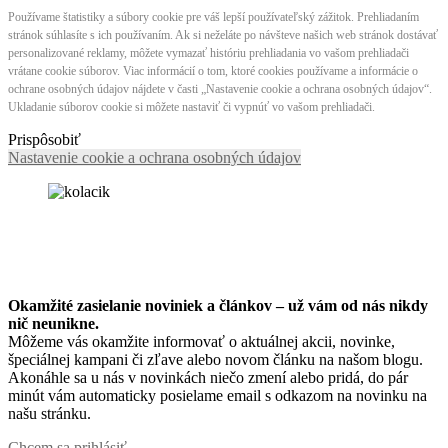
Používame štatistiky a súbory cookie pre váš lepší používateľský zážitok. Prehliadaním
stránok súhlasíte s ich používaním. Ak si neželáte po návšteve našich web stránok dostávať
personalizované reklamy, môžete vymazať históriu prehliadania vo vašom prehliadači
vrátane cookie súborov. Viac informácií o tom, ktoré cookies používame a informácie o
ochrane osobných údajov nájdete v časti „Nastavenie cookie a ochrana osobných údajov“.
Ukladanie súborov cookie si môžete nastaviť či vypnúť vo vašom prehliadači.
Prispôsobiť
Nastavenie cookie a ochrana osobných údajov
Okamžité zasielanie noviniek a článkov – u
ž vám od nás nikdy
nič neunikne.
Môžeme vás okamžite informovať o aktuálnej akcii, novinke,
špeciálnej kampani či zľave alebo novom článku na našom blogu.
Akonáhle sa u nás v novinkách niečo zmení alebo pridá, do pár
minút vám automaticky posielame email s odkazom na novinku na
našu stránku.
Chcem sa prihlásiť