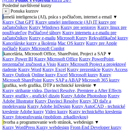
rýchlo
Pomoc s výberom
kurzu 24/7
Posledné navštívené kurzy
Ponuka kurzov
×
umelá inteligencia (AI), práca s počítačom, internet a email
▼
Kurzy Chat GPT
Kurzy umelej inteligencie (AI)
IT kurzy pre
začiatočníkov
Kurzy Windows
Kurzy pre seniorov
Kurzy linux pre
používateľov
Počítačové tábory
Kurzy internetu a e-mailu pre
začiatočníkov
Kurzy e-mailu
Microsoft Kurzy
Rekvalifikačné kurzy
Kancelárske kurzy a školenia
Mac OS kurzy
Kurzy pre Apple
počítače
Kurzy Microsoft Copilot
kancelária, Microsoft Office, SharePoint, Project a SAP
▼
Kurzy Power BI
Kurzy Microsoft Office
Kurzy PowerPoint,
prezentačné zručnosti a Visio
Kurzy Microsoft Project a projektové
riadenie
Kurzy Word
Kurzy Excel
Kurzy prezentácie
Kurzy Access
Kurzy Outlook
Online kurzy Excel
Microsoft kurzy
Kurzy
Microsoft SharePoint
Kurzy SAP a ABAP
Microsoft 365 kurzy
grafika, web grafika, DTP a technické kreslenie
▼
Kurzy strihanie videa, Davinci Resolve, Premiere a After Effects
Kurzy grafiky - grafický dizajn
Kurzy Adobe Photoshop
Kurzy
Adobe Illustrator
Kurzy Davinci Resolve
Kurzy 3D tlače a
modelovania
Kurzy Adobe InDesign
Kurzy AutoCAD - technické
kreslenie
Adobe kurzy
Video kurzy
Kurzy technického kreslenia
Kurzy fotografovania (mobilom, zrkadlovkou)
tvorba a programovanie web stránok, webdesign
▼
Kurzy WordPress
Kurzy webdesign
Front-End Developer kurzy