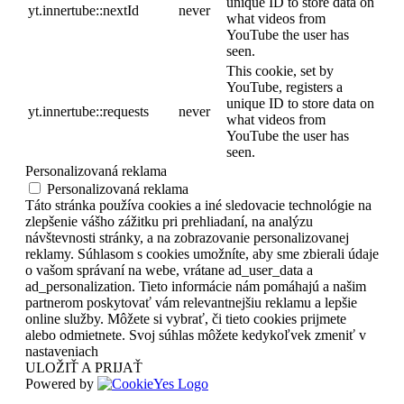
unique ID to store data on
yt.innertube::nextId
never
what videos from
YouTube the user has
seen.
This cookie, set by
YouTube, registers a
unique ID to store data on
yt.innertube::requests
never
what videos from
YouTube the user has
seen.
Personalizovaná reklama
Personalizovaná reklama
Táto stránka používa cookies a iné sledovacie technológie na
zlepšenie vášho zážitku pri prehliadaní, na analýzu
návštevnosti stránky, a na zobrazovanie personalizovanej
reklamy. Súhlasom s cookies umožníte, aby sme zbierali údaje
o vašom správaní na webe, vrátane ad_user_data a
ad_personalization. Tieto informácie nám pomáhajú a našim
partnerom poskytovať vám relevantnejšiu reklamu a lepšie
online služby. Môžete si vybrať, či tieto cookies prijmete
alebo odmietnete. Svoj súhlas môžete kedykoľvek zmeniť v
nastaveniach
ULOŽIŤ A PRIJAŤ
Powered by