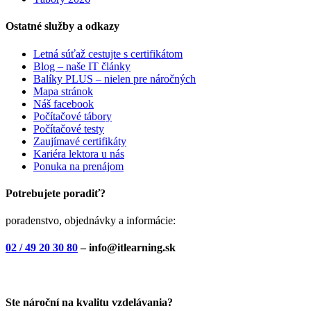
Ostatné služby a odkazy
Letná súťaž cestujte s certifikátom
Blog – naše IT články
Balíky PLUS – nielen pre náročných
Mapa stránok
Náš facebook
Počítačové tábory
Počítačové testy
Zaujímavé certifikáty
Kariéra lektora u nás
Ponuka na prenájom
Potrebujete poradiť?
poradenstvo, objednávky a informácie:
02 / 49 20 30 80
– info@itlearning.sk
Ste nároční na kvalitu vzdelávania?