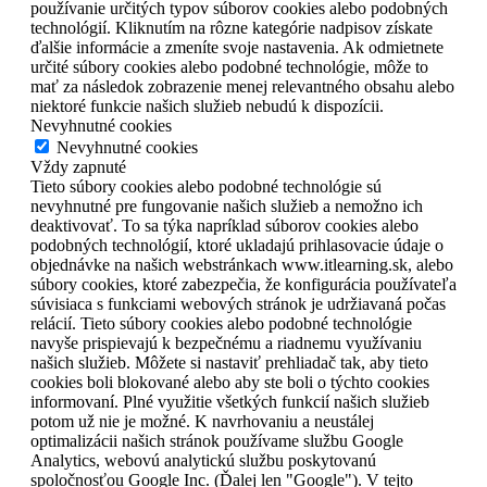
používanie určitých typov súborov cookies alebo podobných
technológií. Kliknutím na rôzne kategórie nadpisov získate
ďalšie informácie a zmeníte svoje nastavenia. Ak odmietnete
určité súbory cookies alebo podobné technológie, môže to
mať za následok zobrazenie menej relevantného obsahu alebo
niektoré funkcie našich služieb nebudú k dispozícii.
Nevyhnutné cookies
Nevyhnutné cookies
Vždy zapnuté
Tieto súbory cookies alebo podobné technológie sú
nevyhnutné pre fungovanie našich služieb a nemožno ich
deaktivovať. To sa týka napríklad súborov cookies alebo
podobných technológií, ktoré ukladajú prihlasovacie údaje o
objednávke na našich webstránkach www.itlearning.sk, alebo
súbory cookies, ktoré zabezpečia, že konfigurácia používateľa
súvisiaca s funkciami webových stránok je udržiavaná počas
relácií. Tieto súbory cookies alebo podobné technológie
navyše prispievajú k bezpečnému a riadnemu využívaniu
našich služieb. Môžete si nastaviť prehliadač tak, aby tieto
cookies boli blokované alebo aby ste boli o týchto cookies
informovaní. Plné využitie všetkých funkcií našich služieb
potom už nie je možné. K navrhovaniu a neustálej
optimalizácii našich stránok používame službu Google
Analytics, webovú analytickú službu poskytovanú
spoločnosťou Google Inc. (Ďalej len "Google"). V tejto