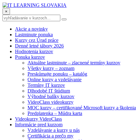
×
Akcie a novinky
Lastminute ponuka
Kurzy cez Úrad práce
Denné letné tábory 2026
Hodnotenia kurzov
Ponuka kurzov
Aktuálne lastminute – zlacnené termíny kurzov
Všetky kurzy – zoznam
Preskúmajte ponuku – katalóg
Online kurzy a vzdelávanie
Termíny IT kurzov
Dlhodobé IT štúdium
Výhodné balíky kurzov
VideoClass videokurzy
MOC kurzy – certifikované Microsoft kurzy a školenia
Predplatenka – Múdra karta
Videokurzy VideoClass
Informácie pred kurzom
Vzdelávanie a kurzy u nás
Certifikácia a prečo my