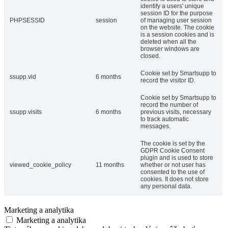
identify a users' unique
session ID for the purpose
PHPSESSID
session
of managing user session
on the website. The cookie
is a session cookies and is
deleted when all the
browser windows are
closed.
Cookie set by Smartsupp to
ssupp.vid
6 months
record the visitor ID.
Cookie set by Smartsupp to
record the number of
ssupp.visits
6 months
previous visits, necessary
to track automatic
messages.
The cookie is set by the
GDPR Cookie Consent
plugin and is used to store
viewed_cookie_policy
11 months
whether or not user has
consented to the use of
cookies. It does not store
any personal data.
Marketing a analytika
Marketing a analytika