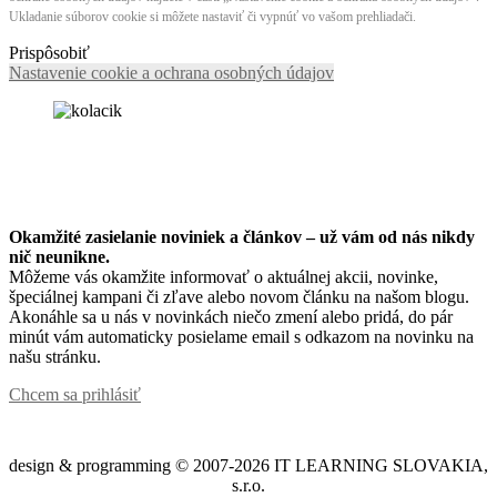
Ukladanie súborov cookie si môžete nastaviť či vypnúť vo vašom prehliadači.
Prispôsobiť
Nastavenie cookie a ochrana osobných údajov
Okamžité zasielanie noviniek a článkov – u
ž vám od nás nikdy
nič neunikne.
Môžeme vás okamžite informovať o aktuálnej akcii, novinke,
špeciálnej kampani či zľave alebo novom článku na našom blogu.
Akonáhle sa u nás v novinkách niečo zmení alebo pridá, do pár
minút vám automaticky posielame email s odkazom na novinku na
našu stránku.
Chcem sa prihlásiť
design & programming © 2007-2026 IT LEARNING SLOVAKIA,
s.r.o.