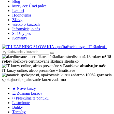
Blog
kurzy cez Úrad práce
Lektori
Hodnotenia
Zľavy
všetko o kurzoch
Informácie, o nás
Strážny pes
Kontakty
už 18
rokov
špičkové certifikované školiace stredisko
absolvujte naše
IT kurzy online, alebo prezenčne v Bratislave
100% garancia
spokojnosti, opakovanie kurzu zadarmo
★ Nové kurzy
☰ Zoznam kurzov
∷ Preskúmajte ponuku
Lastminute
Balíky
Termíny