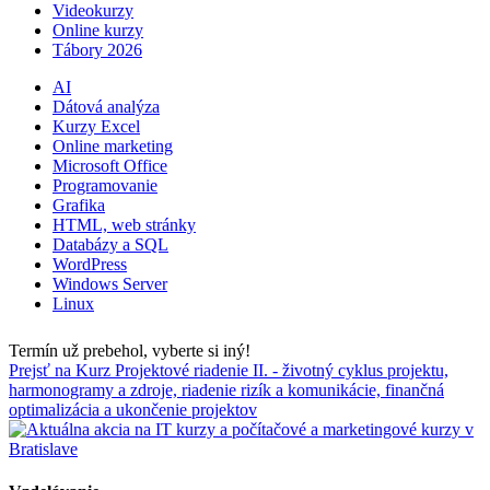
Videokurzy
Online kurzy
Tábory 2026
AI
Dátová analýza
Kurzy Excel
Online marketing
Microsoft Office
Programovanie
Grafika
HTML, web stránky
Databázy a SQL
WordPress
Windows Server
Linux
Termín už prebehol, vyberte si iný!
Prejsť na Kurz Projektové riadenie II. - životný cyklus projektu,
harmonogramy a zdroje, riadenie rizík a komunikácie, finančná
optimalizácia a ukončenie projektov