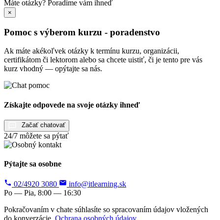
Máte otázky?
Poradíme vám ihneď
×
Pomoc s výberom kurzu - poradenstvo
Ak máte akékoľvek otázky k termínu kurzu, organizácii,
certifikátom či lektorom alebo sa chcete uistiť, či je tento pre vás
kurz vhodný — opýtajte sa nás.
Získajte odpovede na svoje otázky ihneď
Začať chatovať
24/7 môžete sa pýtať
Pýtajte sa osobne
02/4920 3080
info@itlearning.sk
Po — Pia, 8:00 — 16:30
Pokračovaním v chate súhlasíte so spracovaním údajov vložených
do konverzácie.
Ochrana osobných údajov
.