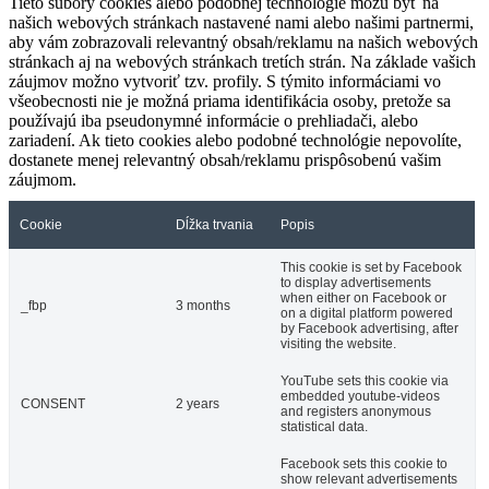
Tieto súbory cookies alebo podobnej technológie môžu byť na
našich webových stránkach nastavené nami alebo našimi partnermi,
aby vám zobrazovali relevantný obsah/reklamu na našich webových
stránkach aj na webových stránkach tretích strán. Na základe vašich
záujmov možno vytvoriť tzv. profily. S týmito informáciami vo
všeobecnosti nie je možná priama identifikácia osoby, pretože sa
používajú iba pseudonymné informácie o prehliadači, alebo
zariadení. Ak tieto cookies alebo podobné technológie nepovolíte,
dostanete menej relevantný obsah/reklamu prispôsobenú vašim
záujmom.
Cookie
Dĺžka trvania
Popis
This cookie is set by Facebook
to display advertisements
when either on Facebook or
_fbp
3 months
on a digital platform powered
by Facebook advertising, after
visiting the website.
YouTube sets this cookie via
embedded youtube-videos
CONSENT
2 years
and registers anonymous
statistical data.
Facebook sets this cookie to
show relevant advertisements