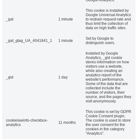
This cookie is installed by
Google Universal Analytics
_gat
1 minute
to restrain request rate and
thus limit the collection of
data on high traffic sites.
Set by Google to
_gat_gtag_UA_4041841_1
1 minute
distinguish users.
Installed by Google
Analytics, _gid cookie
stores information on how
visitors use a website,
while also creating an
analytics report of the
_gid
1 day
website's performance.
Some of the data that are
collected include the
number of visitors, their
source, and the pages they
visit anonymously.
This cookie is set by GDPR
Cookie Consent plugin.
cookielawinfo-checkbox-
The cookie is used to store
11 months
analytics
the user consent for the
cookies in the category
"Analytics".