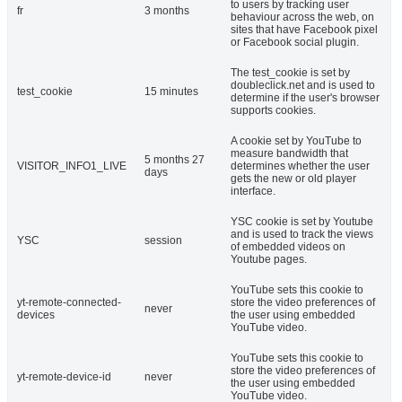
to users by tracking user
fr
3 months
behaviour across the web, on
sites that have Facebook pixel
or Facebook social plugin.
The test_cookie is set by
doubleclick.net and is used to
test_cookie
15 minutes
determine if the user's browser
supports cookies.
A cookie set by YouTube to
measure bandwidth that
5 months 27
VISITOR_INFO1_LIVE
determines whether the user
days
gets the new or old player
interface.
YSC cookie is set by Youtube
and is used to track the views
YSC
session
of embedded videos on
Youtube pages.
YouTube sets this cookie to
yt-remote-connected-
store the video preferences of
never
devices
the user using embedded
YouTube video.
YouTube sets this cookie to
store the video preferences of
yt-remote-device-id
never
the user using embedded
YouTube video.