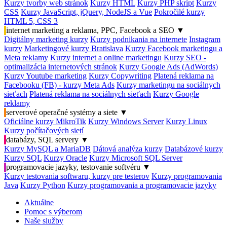
Kurzy tvorby web stránok
Kurzy HTML
Kurzy PHP skript
Kurzy
CSS
Kurzy JavaScript, jQuery, NodeJS a Vue
Pokročilé kurzy
HTML 5, CSS 3
internet marketing a reklama, PPC, Facebook a SEO
▼
Digitálny marketing kurzy
Kurzy podnikania na internete
Instagram
kurzy
Marketingové kurzy Bratislava
Kurzy Facebook marketingu a
Meta reklamy
Kurzy internet a online marketingu
Kurzy SEO -
optimalizácia internetových stránok
Kurzy Google Ads (AdWords)
Kurzy Youtube marketing
Kurzy Copywriting
Platená reklama na
Facebooku (FB) - kurzy Meta Ads
Kurzy marketingu na sociálnych
sieťach
Platená reklama na sociálnych sieťach
Kurzy Google
reklamy
serverové operačné systémy a siete
▼
Oficiálne kurzy MikroTik
Kurzy Windows Server
Kurzy Linux
Kurzy počítačových sietí
databázy, SQL servery
▼
Kurzy MySQL a MariaDB
Dátová analýza kurzy
Databázové kurzy
Kurzy SQL
Kurzy Oracle
Kurzy Microsoft SQL Server
programovacie jazyky, testovanie softvéru
▼
Kurzy testovania softwaru, kurzy pre testerov
Kurzy programovania
Java
Kurzy Python
Kurzy programovania a programovacie jazyky
Aktuálne
Pomoc s výberom
Naše služby