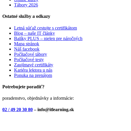
Tábory 2026
Ostatné služby a odkazy
Letná súťaž cestujte s certifikátom
Blog – naše IT články
Balíky PLUS – nielen pre náročných
Mapa stránok
Náš facebook
Počítačové tábory
Počítačové testy
Zaujímavé certifikáty
Kariéra lektora u nás
Ponuka na prenájom
Potrebujete poradiť?
poradenstvo, objednávky a informácie:
02 / 49 20 30 80
– info@itlearning.sk