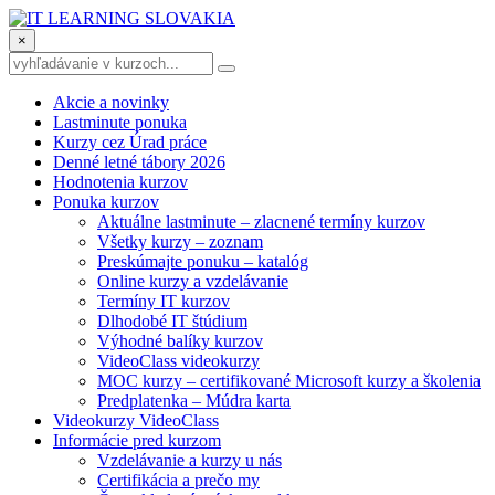
×
Akcie a novinky
Lastminute ponuka
Kurzy cez Úrad práce
Denné letné tábory 2026
Hodnotenia kurzov
Ponuka kurzov
Aktuálne lastminute – zlacnené termíny kurzov
Všetky kurzy – zoznam
Preskúmajte ponuku – katalóg
Online kurzy a vzdelávanie
Termíny IT kurzov
Dlhodobé IT štúdium
Výhodné balíky kurzov
VideoClass videokurzy
MOC kurzy – certifikované Microsoft kurzy a školenia
Predplatenka – Múdra karta
Videokurzy VideoClass
Informácie pred kurzom
Vzdelávanie a kurzy u nás
Certifikácia a prečo my