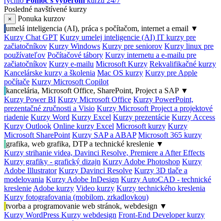
rýchlo
Pomoc s výberom
kurzu 24/7
Posledné navštívené kurzy
Ponuka kurzov
×
umelá inteligencia (AI), práca s počítačom, internet a email
▼
Kurzy Chat GPT
Kurzy umelej inteligencie (AI)
IT kurzy pre
začiatočníkov
Kurzy Windows
Kurzy pre seniorov
Kurzy linux pre
používateľov
Počítačové tábory
Kurzy internetu a e-mailu pre
začiatočníkov
Kurzy e-mailu
Microsoft Kurzy
Rekvalifikačné kurzy
Kancelárske kurzy a školenia
Mac OS kurzy
Kurzy pre Apple
počítače
Kurzy Microsoft Copilot
kancelária, Microsoft Office, SharePoint, Project a SAP
▼
Kurzy Power BI
Kurzy Microsoft Office
Kurzy PowerPoint,
prezentačné zručnosti a Visio
Kurzy Microsoft Project a projektové
riadenie
Kurzy Word
Kurzy Excel
Kurzy prezentácie
Kurzy Access
Kurzy Outlook
Online kurzy Excel
Microsoft kurzy
Kurzy
Microsoft SharePoint
Kurzy SAP a ABAP
Microsoft 365 kurzy
grafika, web grafika, DTP a technické kreslenie
▼
Kurzy strihanie videa, Davinci Resolve, Premiere a After Effects
Kurzy grafiky - grafický dizajn
Kurzy Adobe Photoshop
Kurzy
Adobe Illustrator
Kurzy Davinci Resolve
Kurzy 3D tlače a
modelovania
Kurzy Adobe InDesign
Kurzy AutoCAD - technické
kreslenie
Adobe kurzy
Video kurzy
Kurzy technického kreslenia
Kurzy fotografovania (mobilom, zrkadlovkou)
tvorba a programovanie web stránok, webdesign
▼
Kurzy WordPress
Kurzy webdesign
Front-End Developer kurzy