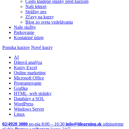
Často kladené otázky pred kurzom
Naši lektori
Strážny pes
Zľavy na kurzy
Blog zo sveta vzdelávania
Naše služby
Parkovanie
Kontaktné údaje
Ponuka kurzov
Nové kurzy
AI
Dátová analýza
Kurzy Excel
Online marketing
Microsoft Office
Programovanie
Grafika
HTML, web stránky
Databázy a SQL
WordPress
Windows Server
Linux
02/4920 3080
po-pia 8:00 – 16:30
info@itlearning.sk
odpisujeme