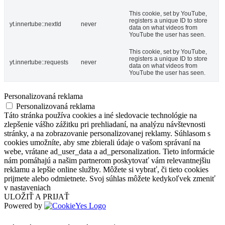
This cookie, set by YouTube,
registers a unique ID to store
yt.innertube::nextId
never
data on what videos from
YouTube the user has seen.
This cookie, set by YouTube,
registers a unique ID to store
yt.innertube::requests
never
data on what videos from
YouTube the user has seen.
Personalizovaná reklama
Personalizovaná reklama
Táto stránka používa cookies a iné sledovacie technológie na
zlepšenie vášho zážitku pri prehliadaní, na analýzu návštevnosti
stránky, a na zobrazovanie personalizovanej reklamy. Súhlasom s
cookies umožníte, aby sme zbierali údaje o vašom správaní na
webe, vrátane ad_user_data a ad_personalization. Tieto informácie
nám pomáhajú a našim partnerom poskytovať vám relevantnejšiu
reklamu a lepšie online služby. Môžete si vybrať, či tieto cookies
prijmete alebo odmietnete. Svoj súhlas môžete kedykoľvek zmeniť
v nastaveniach
ULOŽIŤ A PRIJAŤ
Powered by