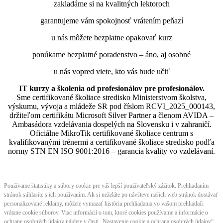
zakladáme si na kvalitných lektoroch
garantujeme vám spokojnosť vrátením peňazí
u nás môžete bezplatne opakovať kurz
ponúkame bezplatné poradenstvo – áno, aj osobné
u nás vopred viete, kto vás bude učiť
IT kurzy a školenia od profesionálov pre profesionálov.
Sme certifikované školiace stredisko Ministerstvom školstva,
výskumu, vývoja a mládeže SR pod číslom RCVI_2025_000143,
držiteľom certifikátu Microsoft Silver Partner a členom AVIDA –
Ambasádora vzdelávania dospelých na Slovensku i v zahraničí.​​​​​​​​​​​​​​​​
Oficiálne MikroTik certifikované školiace centrum s
kvalifikovanými trénermi ​​​​​​​​​​a certifikované školiace stredisko podľa
normy STN EN ISO 9001:2016 – garancia kvality vo vzdelávaní.
Používame štatistiky a súbory cookie pre váš lepší používateľský zážitok. Prehliadaním
stránok súhlasíte s ich používaním. Ak si neželáte po návšteve našich web stránok dostávať
personalizované reklamy, môžete vymazať históriu prehliadania vo vašom prehliadači
vrátane cookie súborov. Viac informácií o tom, ktoré cookies používame a informácie o
ochrane osobných údajov nájdete v časti „Nastavenie cookie a ochrana osobných údajov“.