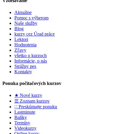
Vzdelávanie
Aktuálne
Pomoc s výberom
Naše služby
Blog
kurzy cez Úrad práce
Lektori
Hodnotenia
Zľavy
všetko o kurzoch
Informácie, o nás
Strážny pes
Kontakty
Ponuka počítačových kurzov
★ Nové kurzy
☰ Zoznam kurzov
∷ Preskúmajte ponuku
Lastminute
Balíky
Termíny
Videokurzy
Online kurzy