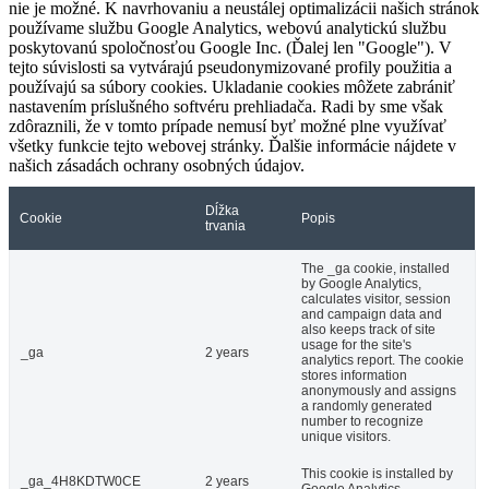
nie je možné. K navrhovaniu a neustálej optimalizácii našich stránok
používame službu Google Analytics, webovú analytickú službu
poskytovanú spoločnosťou Google Inc. (Ďalej len "Google"). V
tejto súvislosti sa vytvárajú pseudonymizované profily použitia a
používajú sa súbory cookies. Ukladanie cookies môžete zabrániť
nastavením príslušného softvéru prehliadača. Radi by sme však
zdôraznili, že v tomto prípade nemusí byť možné plne využívať
všetky funkcie tejto webovej stránky. Ďalšie informácie nájdete v
našich zásadách ochrany osobných údajov.
Dĺžka
Cookie
Popis
trvania
The _ga cookie, installed
by Google Analytics,
calculates visitor, session
and campaign data and
also keeps track of site
usage for the site's
_ga
2 years
analytics report. The cookie
stores information
anonymously and assigns
a randomly generated
number to recognize
unique visitors.
This cookie is installed by
_ga_4H8KDTW0CE
2 years
Google Analytics.