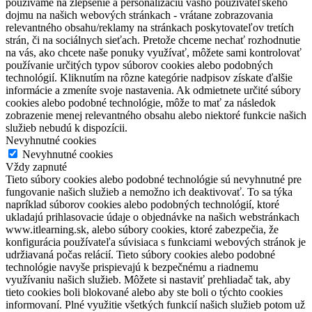
používame na zlepšenie a personalizáciu vášho používateľského
dojmu na našich webových stránkach - vrátane zobrazovania
relevantného obsahu/reklamy na stránkach poskytovateľov tretích
strán, či na sociálnych sieťach. Pretože chceme nechať rozhodnutie
na vás, ako chcete naše ponuky využívať, môžete sami kontrolovať
používanie určitých typov súborov cookies alebo podobných
technológií. Kliknutím na rôzne kategórie nadpisov získate ďalšie
informácie a zmeníte svoje nastavenia. Ak odmietnete určité súbory
cookies alebo podobné technológie, môže to mať za následok
zobrazenie menej relevantného obsahu alebo niektoré funkcie našich
služieb nebudú k dispozícii.
Nevyhnutné cookies
Nevyhnutné cookies
Vždy zapnuté
Tieto súbory cookies alebo podobné technológie sú nevyhnutné pre
fungovanie našich služieb a nemožno ich deaktivovať. To sa týka
napríklad súborov cookies alebo podobných technológií, ktoré
ukladajú prihlasovacie údaje o objednávke na našich webstránkach
www.itlearning.sk, alebo súbory cookies, ktoré zabezpečia, že
konfigurácia používateľa súvisiaca s funkciami webových stránok je
udržiavaná počas relácií. Tieto súbory cookies alebo podobné
technológie navyše prispievajú k bezpečnému a riadnemu
využívaniu našich služieb. Môžete si nastaviť prehliadač tak, aby
tieto cookies boli blokované alebo aby ste boli o týchto cookies
informovaní. Plné využitie všetkých funkcií našich služieb potom už